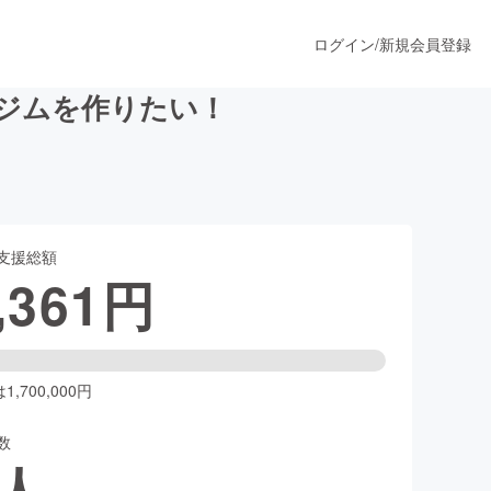
ログイン
/
新規会員登録
グジムを作りたい！
うすぐ公開されます
支援総額
プロダクト
,361
円
ファッション
スポーツ
,700,000円
数
ア
ソーシャルグッド
人