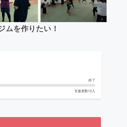
グジムを作りたい！
終了
支援者数
13
人