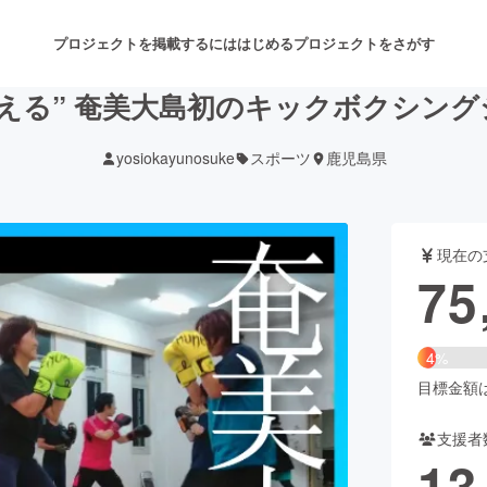
プロジェクトを掲載するには
はじめる
プロジェクトをさがす
ら通える” 奄美大島初のキックボクシン
yosiokayunosuke
スポーツ
鹿児島県
注目のリターン
注目の新着プロジェクト
募集終了が近いプロジェクト
も
現在の
音楽
舞台・パフォーマンス
75
ゲーム・サービス開発
フード・飲食店
4%
書籍・雑誌出版
アニメ・漫画
目標金額は1
支援者
チャレンジ
ビューティー・ヘルスケ
13