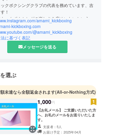
キックボクシングクラブの代表を務めています、吉
ます！
でキックボクシングの楽しさを広めいたいという想
/www.instagram.com/amami_kickboxing
クラウドファンディングを始めました。
/amami-kickboxing.com
/www.youtube.com/@amami_kickboxing
引法に基づく表記
メッセージを送る
を選ぶ
金額未達なら全額返金されます
(All-or-Nothing方式)
1,000
円
【お礼メール】 ご支援いただいた方
へ、お礼のメールをお送りいたしま
す。
支援者：5人
お届け予定：2025年04月