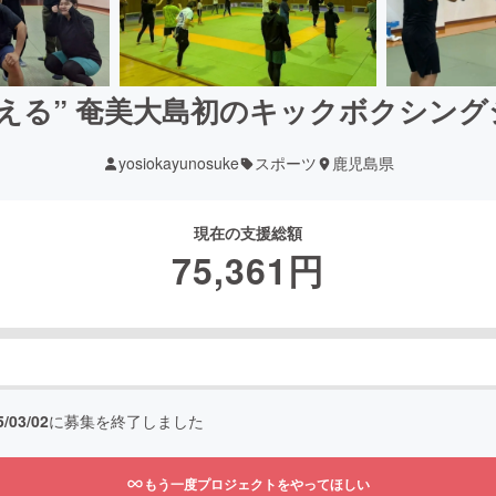
ら通える” 奄美大島初のキックボクシン
yosiokayunosuke
スポーツ
鹿児島県
現在の支援総額
75,361
円
5/03/02
に募集を終了しました
もう一度プロジェクトをやってほしい