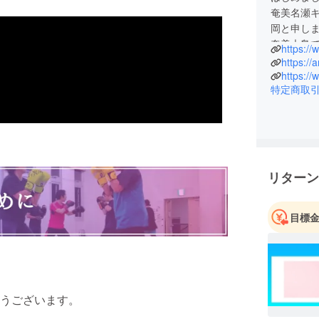
奄美名瀬
岡と申し
奄美大島
https:/
いから、
https:/
https:/
特定商取
リターン
目標
うございます。