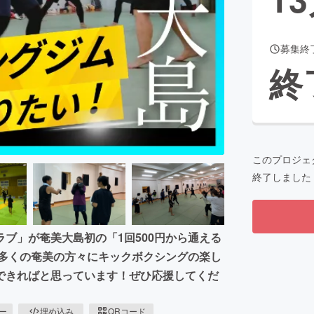
募集終
CAMPFIRE for Social Good
CAMPFIRE Creation
終
CAMPFIREふるさと納税
machi-ya
コミュニティ
このプロジェ
終了しました
ブ」が奄美大島初の「1回500円から通える
り多くの奄美の方々にキックボクシングの楽し
できればと思っています！ぜひ応援してくだ
ピー
埋め込み
QRコード