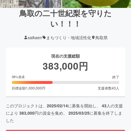
鳥取の二十世紀梨を守りた
い！！！
saikaen
まちづくり・地域活性化
鳥取県
現在の支援総額
383,000
円
終了
38
%達成
目標金額
1,000,000
円
支援者数
43
人
このプロジェクトは、
2025/02/14
に募集を開始し、
43
人の支援
により
383,000
円の資金を集め、
2025/03/25
に募集を終了しま
した