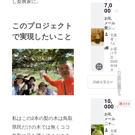
し梨農家に。
取に居る事
7,0
場掲示
だし、ここ
板に掲
00
円
示
にしか無い
お礼
（掲示
物作れるの
メール
このプロジェクト
可能な
梨シ
はありがた
方の
ロップ
み）
で実現したいこと
い！と思
支援
『特
【お礼
者：
い、今まで
級 新
メー
7人
甘泉』
ル】 感
の作柄から
お届
（370m
謝の気
け予
一転し梨農
l）２本
持ちを
定：
家なる。20
＊リ
2025
込め
年09
ターン
て、お
世紀梨や新
こ
月
品内容
礼の
の
甘泉など６
リ
・お礼
メッ
タ
ー
メール
品種を栽
セージ
ン
詳細を見る
を
・管理
をお送
選
培。
択
の近況
りしま
す
る
報告 ・
す。
10,
支援者
【支援
残り10
様のお
000
者様の
円
名前を
お名前
お礼
鳥取駅
掲示に
私はこの2本の梨の木は鳥取
メール
前二十
つい
二十世
世紀梨
て】 ・
県民だけの木では無くココ
紀梨と
の圃場
期間：
支援
新甘泉
掲示板
2025年
者：