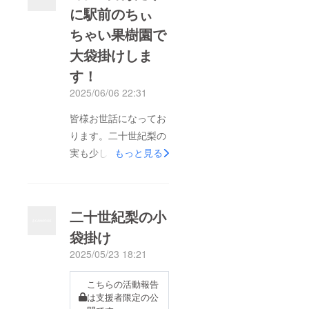
に駅前のちぃ
ちゃい果樹園で
大袋掛けしま
す！
2025/06/06 22:31
皆様お世話になってお
ります。二十世紀梨の
実も少しづつではあり
もっと見る
ますが大きくなってき
てます。６月１５日前
後に大袋掛けをする予
二十世紀梨の小
定にしておりまして、
袋掛け
支援者の皆様で都合が
2025/05/23 18:21
合う方がいらっしゃい
ましたら一緒にやりた
こちらの活動報告
いと思います。詳しい
は支援者限定の公
日時が決まりましたら