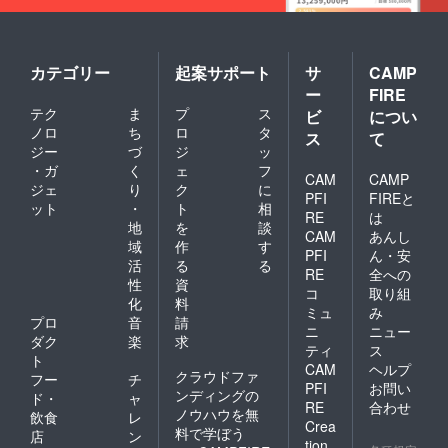
カテゴリー
起案サポート
サ
CAMP
ー
FIRE
テク
ま
プ
ス
ビ
につい
ノロ
ち
ロ
タ
ス
て
ジー
づ
ジ
ッ
・ガ
く
ェ
フ
CAM
CAMP
ジェ
り
ク
に
PFI
FIREと
ット
・
ト
相
RE
は
地
を
談
CAM
あんし
域
作
す
PFI
ん・安
活
る
る
RE
全への
性
資
コ
取り組
化
料
ミュ
み
プロ
音
請
ニ
ニュー
ダク
楽
求
ティ
ス
ト
CAM
ヘルプ
クラウドファ
フー
チ
PFI
お問い
ンディングの
ド・
ャ
RE
合わせ
ノウハウを無
飲食
レ
Crea
料で学ぼう
店
ン
tion