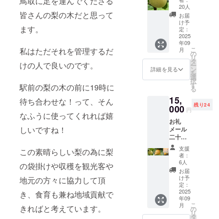
鳥取に足を運んでくださる
の２種
に掲示
5月から
20人
で３kg
（掲示
皆さんの梨の木だと思って
事業が
お届
1箱 ＊
可能な
存続し
け予
ます。
リター
方の
定：
ている
ン品内
2025
み） ・
限り。
年09
容 ・お
梨シ
・備考
こ
月
私はただそれを管理するだ
礼メー
ロップ
の
欄に掲
リ
ル ・管
『特
タ
示板に
けの人で良いのです。
ー
理の近
級 新
ン
掲示を
詳細を見る
を
況報告
甘泉』
選
希望さ
択
・支援
（370m
す
れるお
駅前の梨の木の前に19時に
る
者様の
l）２本
名前を
15,
お名前
（当園
待ち合わせな！って、そん
ご記入
残り24
を鳥取
000
で収穫
くださ
円
駅前二
なふうに使ってくれれば嬉
した新
い。 ・
お礼
十世紀
甘泉を
掲示板
しいですね！
メール
梨の圃
使用し
に掲示
二十世
場掲示
た梨シ
を希望
紀梨と
板に掲
ロップ
されな
支援
この素晴らしい梨の為に梨
新甘泉
示（掲
です。
い方
者：
の２種
示可能
ソー
6人
は、備
の袋掛けや収穫を観光客や
で５kg
な方の
ダ・お
考欄に
お届
を１箱
み） ・
酒など
け予
「掲示
地元の方々に協力して頂
梨シ
二十世
定：
で希釈
を希望
ロップ
2025
紀梨と
き、食育も兼ね地域貢献で
してお
しな
年09
『特
新甘泉
召し上
い」と
こ
月
級 新
きればと考えています。
の２種
の
がり下
ご入力
リ
甘泉』
で３
タ
さい。
くださ