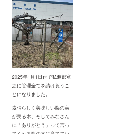
す。ご
前を備
了承く
考欄ご
ださ
記入く
い。
ださ
【支援
い。 ・
者様の
掲示を
お名前
希望さ
掲示に
れない
つい
方は、
て】 ・
備考欄
期間：
に「掲
2025年
示を希
5月から
望しな
事業が
い」と
存続し
ご入力
ている
くださ
2025年1月1日付で私渡部寛
限り。
い。 ・
・掲示
梨の袋
之に管理全てを請け負うこ
板に掲
掛け作
示を希
業の
とになりました。
望され
際、梨
るお名
袋に支
素晴らしく美味しい梨の実
前を備
援者の
考欄ご
お名前
が実る木、そしてみなさん
記入く
を記入
ださ
させて
に「ありがとう」って言っ
い。 ・
頂く予
掲示を
定で
てくれる梨の木に育ててい