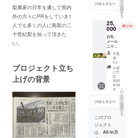
ー
（370m
kg 1箱
ン
カキ
詳細を見る
い。
を
梨農家の日常を通して県内
l )１本
【二
選
氷に原
択
＊リ
十世紀
す
液をか
外の方々にPRをしていき1
る
ターン
梨につ
けても
25,
品内容
いて】
美味し
人でも多くの人に鳥取の二
残り30
・お礼
000
・二十
いです
円
メール
世紀梨
よ！）
十世紀梨を知って頂きた
お礼
・管理
は駅前
【梨シ
メール
の近況
い。
圃場で
ロップ
二十世
報告 ・
収穫し
につい
紀梨と
支援者
た梨の
て】 内
支援
新甘泉
様のお
予定で
容物：
者：
の２種
名前を
すが、
0人
新甘泉
プロジェクト立ち
で５kg
鳥取駅
収穫量
（鳥取
お届
を２箱
前二十
に限り
け予
県
梨シ
世紀梨
定：
上げの背景
がある
産）、
ロップ
2025
の圃場
ため、
糖類
年09
『特
掲示板
新甘
（果
こ
月
級 新
に掲示
の
泉に変
糖、砂
リ
甘泉』
（掲
タ
更させ
糖）、
ー
（370m
示可能
ン
て頂く
詳細を見る
レモン
を
l）２本
な方の
選
可能性
果汁、
択
＊リ
み） ・
す
があり
香料 希
る
ターン
二十世
ます。
このプロ
釈倍
品内容
紀梨と
・ご支
率：３
ジェクト
・お礼
新甘泉
援頂い
倍〜４
メール
の２種
た方に
は、
All-In方
倍を目
・管理
で５kg
は、最
安に、