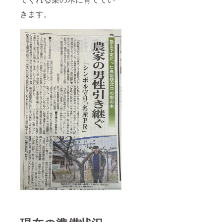
希望さ
す。
れない
記入可
きます。
方は、
能な方
備考欄
は、そ
に「掲
の旨も
示を希
備考欄
望しな
にご記
い」と
入下さ
ご入力
い。
くださ
い。 ・
梨の袋
掛け作
業の
際、梨
袋に支
援者の
お名前
を記入
させて
頂く予
定で
す。
記入可
能な方
は、そ
の旨も
備考欄