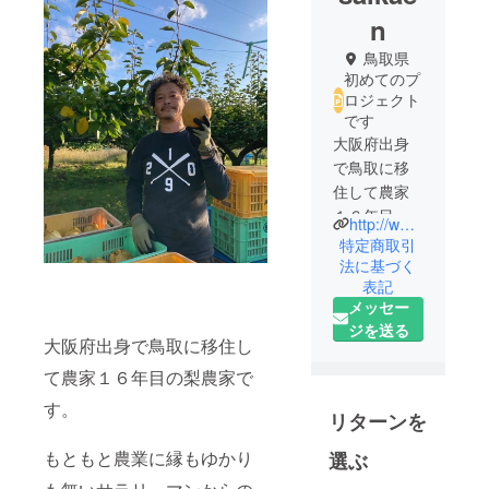
n
鳥取県
初めてのプ
ロジェクト
です
大阪府出身
で鳥取に移
住して農家
１６年目の
http://www.instagram.com/saikaen_tottori
梨農家で
特定商取引
す。
法に基づく
表記
縁もゆかり
メッセー
も無い農業
ジを送る
の世界へサ
大阪府出身で鳥取に移住し
ラリーマン
て農家１６年目の梨農家で
から一念発
す。
起で転身。
リターンを
物を作るの
は幼少期か
もともと農業に縁もゆかり
選ぶ
ら好きなの