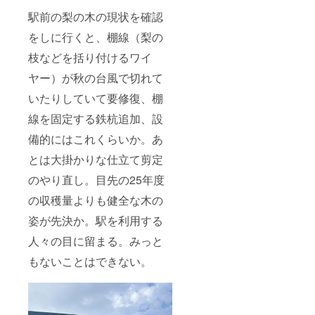
（果
状とお
駅前の梨の木の現状を確認
糖、砂
送りす
糖）、
るボト
をしに行くと、棚線（梨の
レモン
ルの形
果汁、
状は異
枝などを括り付けるワイ
香料 希
なりま
釈倍
す。ご
ヤー）が秋の台風で切れて
率：３
了承く
倍〜４
ださ
いたりしていて要修復、棚
倍を目
い。
線を固定する鉄杭追加、設
安に、
【支援
お好み
者様の
備的にはこれくらいか。あ
の濃さ
お名前
でお召
掲示に
とは大掛かりな仕立て剪定
し上が
つい
りくだ
て】 ・
のやり直し。目先の25年度
さい。
期間：
賞味期
2025年
の収穫量よりも健全な木の
限 約
5月から
１年 画
姿が先決か。駅を利用する
事業が
像のボ
存続し
人々の目に留まる。みっと
トル形
ている
状とお
限り。
もないことはできない。
送りす
・掲示
るボト
板に掲
ルの形
示を希
状は異
望され
なりま
るお名