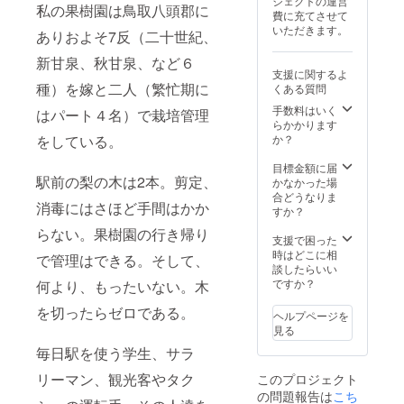
ジェクトの運営
甘泉』
能性が
私の果樹園は鳥取八頭郡に
ている
2025年
費に充てさせて
２本
ありま
限り。
5月から
いただきます。
ありおよそ7反（二十世紀、
【二十
す。 ・
・掲示
事業が
世紀梨
ご支援
板に掲
存続し
新甘泉、秋甘泉、など６
につい
頂いた
示を希
ている
支援に関するよ
て】 ・
方に
望され
限り。
種）を嫁と二人（繁忙期に
くある質問
二十世
は、最
るお名
・備考
紀梨は
低でも
手数料はいく
前を備
欄に掲
はパート４名）で栽培管理
駅前圃
駅前二
らかかります
考欄ご
示板に
場で収
十世紀
をしている。
か？
記入く
掲示を
穫した
梨を１
ださ
希望さ
梨の予
玉入れ
目標金額に届
い。 ・
れるお
定です
駅前の梨の木は2本。剪定、
させて
かなかった場
掲示を
名前を
が、収
頂く予
合どうなりま
希望さ
ご記入
消毒にはさほど手間はかか
穫量に
定で
すか？
れない
くださ
限りが
す。 ・
方は、
い。 ・
らない。果樹園の行き帰り
あるた
賞味期
支援で困った
備考欄
掲示を
め、
限：お
時はどこに相
に「掲
希望さ
で管理はできる。そして、
新甘泉
よそ冷
談したらいい
示を希
れない
に変更
蔵保存
ですか？
望しな
何より、もったいない。木
方は、
させて
で1週間
い」と
備考欄
頂く可
を切ったらゼロである。
・12
ご入力
に「掲
ヘルプページを
能性が
玉〜16
くださ
示を希
見る
ありま
玉前後
い。 ・
望しな
毎日駅を使う学生、サラ
す。 ・
【梨シ
梨の袋
い」と
ご支援
ロップ
掛け作
ご入力
リーマン、観光客やタク
このプロジェクト
頂いた
につい
業の
くださ
の問題報告は
方に
こち
て】 内
際、梨
い。