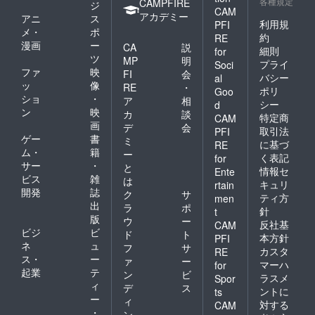
各種規定
CAMPFIRE
ジ
CAM
アカデミー
アニ
ス
利用規
PFI
メ・
ポ
約
RE
漫画
ー
CA
説
細則
for
ツ
MP
明
プライ
Soci
ファ
映
FI
会
バシー
al
ッ
像
RE
・
ポリ
Goo
ショ
・
ア
相
シー
d
ン
映
カ
談
特定商
CAM
画
デ
会
取引法
PFI
ゲー
書
ミ
に基づ
RE
ム・
籍
ー
く表記
for
サー
・
と
情報セ
Ente
ビス
雑
は
キュリ
rtain
開発
誌
ク
サ
ティ方
men
出
ラ
ポ
針
t
版
ウ
ー
反社基
CAM
ビジ
ビ
ド
ト
本方針
PFI
ネ
ュ
フ
サ
カスタ
RE
ス・
ー
ァ
ー
マーハ
for
起業
テ
ン
ビ
ラスメ
Spor
ィ
デ
ス
ントに
ts
ー
ィ
対する
CAM
・
ン