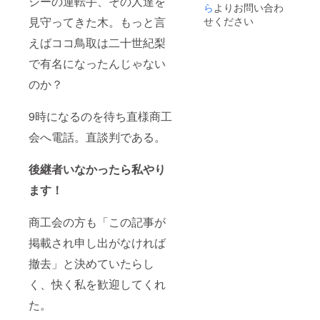
シーの運転手、その人達を
は、最
容物：
ら
よりお問い合わ
袋にお
低でも
新甘泉
名前を
見守ってきた木。もっと言
せください
駅前二
（鳥取
記入さ
十世紀
県
えばココ鳥取は二十世紀梨
せて頂
梨を１
産）、
く予定
で有名になったんじゃない
玉入れ
糖類
です。
させて
（果
記入
のか？
頂く予
糖、砂
可能な
定で
糖）、
方は、
す。 ・
レモン
その旨
9時になるのを待ち直様商工
賞味期
果汁、
も備考
限：お
香料 希
欄にご
会へ電話。直談判である。
よそ冷
釈倍
記入下
蔵保存
率：３
さい。
で1週間
倍〜４
後継者いなかったら私やり
・12
倍を目
玉〜16
ます！
安に、
玉前後
お好み
【梨シ
の濃さ
商工会の方も「この記事が
ロップ
でお召
につい
し上が
掲載され申し出がなければ
て】 内
りくだ
容物：
さい。
撤去」と決めていたらし
新甘泉
賞味期
（鳥取
限：約
く、快く私を歓迎してくれ
県
１年 画
産）、
た。
像のボ
糖類
トル形