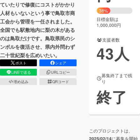
ていたりで修復にコストがかかり
38%
まちづくり・地域活性化
人材もいないという事で鳥取市商
目標金額は
工会から管理を一任されました。
1,000,000円
全国でも駅敷地内に梨の木がある
CAMPFIRE for Social Good
CAMPFIRE Creation
のは鳥取だけです。鳥取県民のシ
支援者数
CAMPFIREふるさと納税
machi-ya
コミュニティ
43
人
ンボルを復活させ、県内外問わず
二十世紀梨を広めいたい。
ポスト
シェア
LINEで送る
URLコピー
募集終了まで残
り
埋め込み
QRコード
終了
このプロジェクトは、
2025/02/14
に募集を開始