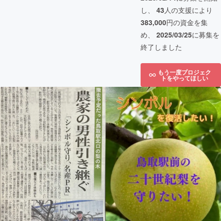
し、
43
人の支援により
383,000
円の資金を集
め、
2025/03/25
に募集を
終了しました
もう一度プロジェク
トをやってほしい