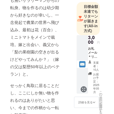
も無いサラリーマンからの
が幸いした
目標金額
転身。物を作るのは幼少期
が、流石に
未達でも
から好きなのが幸いし、一
そんなに甘
リターン
くはなかっ
が届きま
念発起で農業の世界へ飛び
す
(All-in
た。
込み、最初は花（百合）、
方式)
当初は主に
3,0
ミニトマトをメインで栽
花（百
00
合）、ミニ
円
培。嫁と出会い、義父から
トマトをメ
お礼
「梨の果樹園の空きが出る
メール
インで栽
＊リ
けどやってみんか？」（嫁
培。
ターン
支援
品内容
嫁と出会
の父は梨歴50年以上のベテ
者：
・お礼
10人
い、義父か
メール
ラン）と。
お届
ら「梨の果
・管理
け予
の近況
定：
樹園の空き
せっかく鳥取に居ることだ
報告 ・
2025
が出るけど
年05
支援者
こ
月
し、ここにしか無い物を作
やってみな
様のお
の
リ
名前を
タ
いか？」
れるのはありがたいと思
ー
鳥取駅
ン
詳細を見る
と。
を
前の二
選
い、今までの作柄から一転
択
十世紀
せっかく鳥
す
る
梨の圃