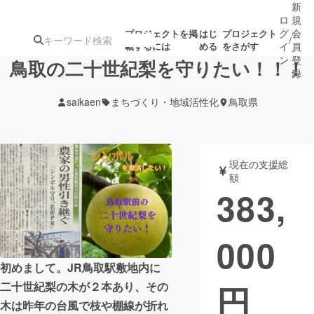
新
ロ
規
グ
会
プロジェクトを掲
はじ
プロジェクト
/
載するには
める
をさがす
イ
員
ン
登
鳥取の二十世紀梨を守りたい！！！
録
saikaen
まちづくり・地域活性化
鳥取県
人気のプロ
注目のリ
注目の新着プロ
募集終了が近いプ
もうすぐ公開
ジェクト
ターン
ジェクト
ロジェクト
されます
現在の支援総
額
アート・写真
音楽
383,
テクノロジー・ガジェット
ゲーム・サ
000
映像・映画
書籍・雑誌
初めまして。JR鳥取駅敷地内に
円
二十世紀梨の木が２本あり、その
ビジネス・起業
チャレンジ
木は昨年の台風で枝や棚線が折れ