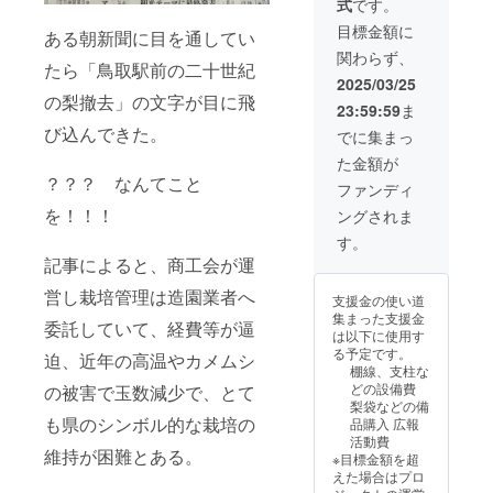
式
です。
の近況
１箱 ・
低でも
お好み
報告 ・
梨シ
駅前二
目標金額に
の濃さ
ある朝新聞に目を通してい
支援者
ロップ
十世紀
でお召
関わらず、
様のお
『特
梨を１
し上が
たら「鳥取駅前の二十世紀
名前を
級 新
玉入れ
2025/03/25
りくだ
鳥取駅
甘泉』
の梨撤去」の文字が目に飛
させて
さい。
23:59:59
ま
前二十
（370m
頂く予
賞味期
世紀梨
び込んできた。
l）１本
定で
でに集まっ
限：約
の圃場
【二十
す。 ・
１年 画
た金額が
掲示板
世紀梨
賞味期
像のボ
？？？ なんてこと
に掲示
につい
限：お
ファンディ
トル形
（掲
て】 ・
よそ冷
状とお
を！！！
ングされま
示可能
二十世
蔵保存
送りす
な方の
紀梨は
で1週間
す。
るボト
み） ・
駅前圃
・６
ルの形
記事によると、商工会が運
二十世
場で収
玉〜８
状は異
紀梨と
穫した
玉前後
営し栽培管理は造園業者へ
なりま
支援金の使い道
新甘泉
梨の予
【支援
す。ご
集まった支援金
の２
委託していて、経費等が逼
定です
者様の
了承く
は以下に使用す
種 ５
が、収
お名前
ださ
る予定です。
迫、近年の高温やカメムシ
kgを２
穫量に
掲示に
い。
棚線、支柱な
箱（約
限りが
つい
【支援
どの設備費
の被害で玉数減少で、とて
１０
あるた
て】 ・
者様の
梨袋などの備
kg） ・
め、
期間：
お名前
も県のシンボル的な栽培の
品購入 広報
梨シ
新甘泉
2025年
掲示に
活動費
ロップ
に変更
5月から
維持が困難とある。
つい
※目標金額を超
『特
させて
事業が
て】 ・
えた場合はプロ
級 新
頂く可
存続し
期間：