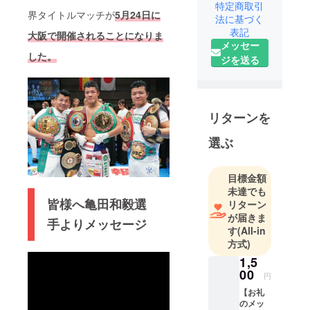
スポーツ・
特定商取引
界タイトルマッチが
5月24
日に
法に基づく
ボクシング
表記
を通じて夢
大阪で開催されることになりま
メッセー
や元気をお
した。
ジを送る
届けする
事。
ボクサーは
別のスポー
リターンを
ツと比べて
選ぶ
もすごく大
変な職業で
あるがマイ
目標金額
ナーなス
未達でも
皆様へ亀田和毅選
ポーツの部
リターン
が届きま
類に入って
手よりメッセージ
す
(All-in
しまいま
方式)
す。
1,5
00
円
ボクシング
【お礼
をもっと世
のメッ
の中の方の