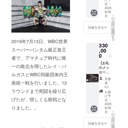
う！
投稿す
ム横断
礼の
必要と
定：
だま
【Youtu
る
幕フル
メッ
2025
なりま
す。 ＊
年05
be動画
YouTub
ネーム
セージ
す。 ※
横断幕
こ
月
内に名
e 動画
掲載】
をお送
支援
の
の大き
リ
前掲
内でフ
試合へ
りしま
時、必
タ
さは掲
ー
載】 試
ルネー
向け
す。
ず備考
ン
載希望
詳細を見る
を
合後に
ムでお
て、プ
【5/24
欄に希
選
者の人
択
投稿す
呼びさ
レミア
試合 亀
望され
す
数に
る
る
せてい
ム横断
田和毅
るお名
2019年7月13日、WBC世界
よって
330
YouTub
ただき
幕（3分
写真
前をご
変更し
スーパーバンタム級正規王
e 動画
亀田和
割3段
デー
,00
記入く
ます。
のエン
毅がお
目）を
タ】 当
ださ
0
円
者で、アマチュア時代に唯
ディン
礼をお
作成し
日の写
い。
グにお
伝えし
フル
真デー
【お礼
一の敗北を喫したレイ・バ
名前を
ます。
ネーム
タを一
のメッ
フル
【5/24
で掲載
枚お送
セー
ルガスとWBC同級団体内王
ネーム
世界戦
しま
りしま
ジ】 感
支援
で掲載
限定
す。 プ
す。
謝の気
座統一戦を行いました。12
者：
しま
オリジ
レミア
【zoom
持ちを
0人
す。
ナル
ム横断
で試合
込め
ラウンドまで死闘を繰り広
お届
【5/24
グッ
幕は、
報告
て、お
け予
げたが、惜しくも敗戦とな
世界戦
ズ】
試合会
会】 試
礼の
定：
限定
CAMPF
場にど
合後に
メッ
2025
りました。。
年05
オリジ
IREでし
こかに
亀田和
セージ
こ
月
ナル
か入手
掲げて
毅との
をお送
の
リ
グッ
ができ
観戦に
対談が
りしま
タ
ー
ズ】
ない限
ご来場
できる
す。
ン
詳細を見る
を
CAMPF
定オリ
のお客
権利が
【5/24
選