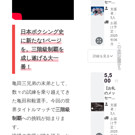
セー
注目を浴び
ジ】 感
支援
謝の気
て全体的に
者：
持ちを
3人
盛り上げた
込め
お届
いと思い皆
て、お
け予
日本ボクシング史
礼の
定：
さんのご協
メッ
2025
力も得られ
に新たな1ページ
年06
セージ
こ
月
をお送
ることがで
の
を。三階級制覇を
リ
りしま
タ
きれば嬉し
ー
す。
ン
詳細を見る
成し遂げる大一
を
いです。
【5/24
選
択
試合 亀
す
番！
る
田和毅
5,5
写真
デー
00
円
亀田三兄弟の末弟として、
タ】 当
【お礼
日の写
数々の試練を乗り越えてき
のメッ
真デー
セー
タを一
た亀田和毅選手。今回の世
ジ】 感
枚お送
支援
謝の気
りしま
界タイトルマッチで
三階級
者：
持ちを
す。 ＊
3人
込め
制覇
への挑戦が始まりま
お手紙
お届
て、お
とお写
け予
す。
礼の
真を送
定：
メッ
2025
る為の