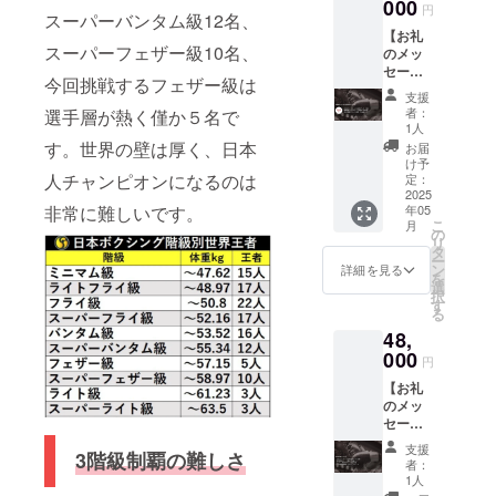
デー
000
ネーム
円
スーパーバンタム級12名、
タ】 当
を掲載
【お礼
日の写
させて
スーパーフェザー級10名、
のメッ
真デー
いただ
セー
タを一
きま
今回挑戦するフェザー級は
ジ】 感
枚お送
す。 備
支援
謝の気
りしま
考欄に
者：
選手層が熱く僅か５名で
持ちを
す。
「フル
1人
込め
【試合
ネー
す。世界の壁は厚く、日本
お届
て、お
観戦チ
ム」ま
け予
礼の
人チャンピオンになるのは
ケット
定：
たは
メッ
2025
(自由
「ニッ
年05
非常に難しいです。
セージ
席)】 試
クネー
こ
月
をお送
合観戦
の
ム」を
リ
りしま
チケッ
タ
お書き
ー
す。
トを２
ン
くださ
詳細を見る
を
【5/24
枚 現地
選
い。 ＊
択
試合 亀
で観戦
す
お手紙
る
田和毅
をして
とお写
48,
写真
亀田和
真を送
デー
000
毅を一
る為の
円
タ】 当
緒に応
メール
【お礼
日の写
援しま
アドレ
のメッ
真デー
しょ
スが必
セー
タを一
う！
要とな
ジ】 感
枚お送
りま
支援
3階級制覇の難しさ
謝の気
りしま
す。 ※
者：
持ちを
す。
1人
支援
込め
【5/24