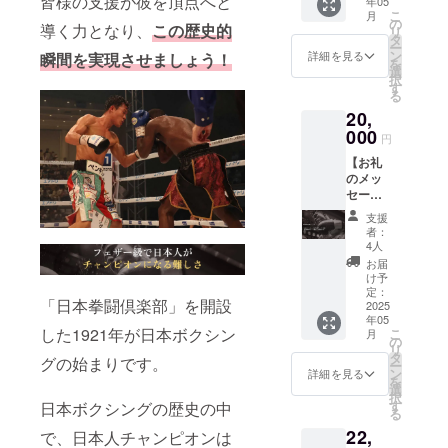
皆様の支援が彼を頂点へと
年05
セージ
メール
こ
月
をお送
アドレ
の
導く力となり、
この歴史的
リ
りしま
スが必
タ
ー
す。
要とな
ン
詳細を見る
瞬間を実現させましょう！
を
【5/24
りま
選
択
試合 亀
す。
す
る
田和毅
20,
写真
デー
000
円
タ】 当
【お礼
日の写
のメッ
真デー
セー
タを一
ジ】 感
枚お送
支援
謝の気
りしま
者：
持ちを
す。
4人
込め
【5/24
お届
て、お
試合 横
け予
礼の
断幕フ
定：
「日本拳闘倶楽部」を開設
メッ
2025
ルネー
年05
セージ
ム掲
した1921年が日本ボクシン
こ
月
をお送
載】 試
の
リ
りしま
合へ向
タ
グの始まりです。
ー
す。
けて、
ン
詳細を見る
を
【5/24
横断幕
選
択
試合 亀
を作成
す
日本ボクシングの歴史の中
る
田和毅
し下部
22,
写真
で、日本人チャンピオンは
にフル