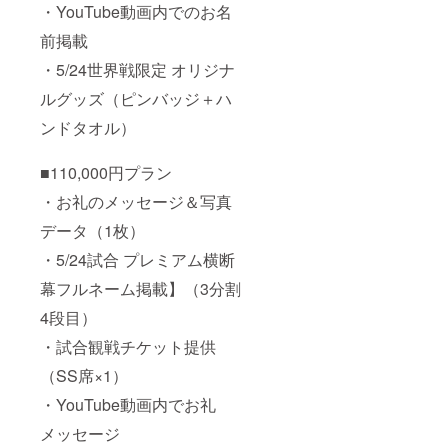
・YouTube動画内でのお名
る為の
メール
前掲載
アドレ
スが必
・5/24世界戦限定 オリジナ
要とな
りま
ルグッズ（ピンバッジ＋ハ
す。 ※
支援
ンドタオル）
時、必
ず備考
■110,000円プラン
欄に希
望され
・お礼のメッセージ＆写真
るお名
前をご
データ（1枚）
記入く
ださ
・5/24試合 プレミアム横断
い。 ＊
掲載内
幕フルネーム掲載】（3分割
容につ
4段目）
いては
公序良
・試合観戦チケット提供
俗の範
疇でお
（SS席×1）
断りさ
せてい
・YouTube動画内でお礼
ただく
場合が
メッセージ
ござい