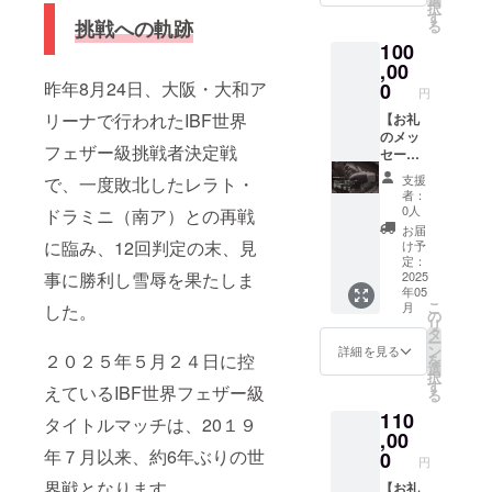
だま
択
試合 亀
観戦を
す
【試合
す。 ＊
挑戦への軌跡
る
田和毅
して亀
観戦チ
横断幕
100
写真
田和毅
ケット
の大き
デー
,00
を一緒
(自由
さは掲
タ】 当
昨年8月24日、大阪・大和ア
に応援
0
席)】 試
載希望
円
日の写
しま
合観戦
者の人
リーナで行われたIBF世界
真デー
【お礼
しょ
チケッ
数に
タを一
のメッ
う！
トを２
よって
フェザー級挑戦者決定戦
枚お送
セー
【Youtu
枚！ 現
変更し
りしま
ジ】 感
be動画
地で観
ます。
支援
で、一度敗北したレラト・
す。
謝の気
内に名
戦をし
者：
【5/24
持ちを
前掲
て亀田
0人
ドラミニ（南ア）との再戦
試合 横
込め
載】 試
和毅を
お届
断幕フ
て、お
合後に
に臨み、12回判定の末、見
一緒に
け予
ルネー
礼の
投稿す
定：
応援し
事に勝利し雪辱を果たしま
ム掲
メッ
2025
る
ましょ
年05
載】 試
セージ
YouTub
う！ ＊
こ
月
した。
合へ向
をお送
e 動画
の
お手紙
リ
けて、
りしま
のエン
タ
とお写
ー
横断幕
す。
ディン
ン
真を送
詳細を見る
２０２５年５月２４日に控
を
を作成
【5/24
グにお
選
る為の
択
し下部
試合 亀
名前を
す
メール
えているIBF世界フェザー級
る
にフル
田和毅
フル
アドレ
110
ネーム
写真
ネーム
タイトルマッチは、20１９
スが必
を掲載
デー
,00
で掲載
要とな
させて
タ】 当
年７月以来、約6年ぶりの世
しま
0
りま
円
いただ
日の写
す。
す。 ※
界戦となります。
きま
真デー
【お礼
【5/24
支援