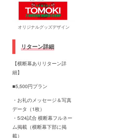
す。 ※
時、必
セー
支援
ず備考
ジ】 試
時、必
欄に希
合後に
ず備考
望され
投稿す
欄に希
るお名
る
オリジナルグッズデザイン
望され
前をご
YouTub
るお名
記入く
e 動画
前をご
ださ
内でフ
記入く
い。 ＊
ルネー
リターン詳細
ださ
掲載内
ムでお
い。 ＊
容につ
呼びさ
プレミ
いては
せてい
【横断幕ありリターン詳
アム横
公序良
ただき
断幕の
俗の範
亀田和
細】
デザイ
疇でお
毅がお
ン等は
断りさ
礼をお
弊社で
せてい
伝えし
■5,500円プラン
決めま
ただく
ます。
す。 ＊
場合が
【5/24
プレミ
ござい
世界戦
・お礼のメッセージ＆写真
アム横
ます。
限定
断幕は
オリジ
データ（1枚）
試合会
ナル
場にレ
グッ
・5/24試合 横断幕フルネー
プリカ
ズ】
ム掲載（横断幕下部に掲
を掲載
CAMPF
する横
IREでし
載）
断幕と
か入手