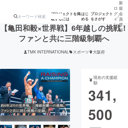
新
ロ
規
グ
会
プロジェクトを掲
はじ
プロジェクト
/
載するには
める
をさがす
イ
員
ン
登
【亀田和毅×世界戦】6年越しの挑戦！
録
ファンと共に三階級制覇へ
人気のプロ
注目のリ
注目の新着プロ
募集終了が近いプ
もうすぐ公開
TMK INTERNATIONAL
スポーツ
大阪府
ジェクト
ターン
ジェクト
ロジェクト
されます
アート・写真
音楽
現在の支援総
額
341,
テクノロジー・ガジェット
ゲーム・サ
500
映像・映画
書籍・雑誌
ビジネス・起業
チャレンジ