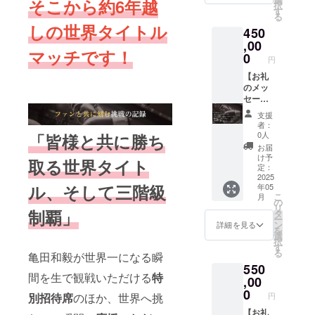
そこから約6年越
択
IREでし
ジナル
様も間
得られ
試合 亀
す
る
か入手
グッズ
近で見
ます！
田和毅
しの世界タイトル
450
ができ
オリジ
れた
日程調
写真
ない限
ナルピ
り、記
整後、
デー
,00
マッチです！
定オリ
ンバッ
念撮影
一斉開
タ】 当
0
円
ジナル
チ 1個
をでき
催でグ
日の写
グッズ
ハンド
る様に
ループ
真デー
【お礼
オリジ
タオ
する為
通話に
タを一
のメッ
ナルピ
ル 1枚
の特別
なりま
枚お送
セー
ンバッ
＊お手
な横断
す。
りしま
ジ】 感
支援
チ 1個
紙とお
幕で
【試合
す。
謝の気
者：
ハンド
写真を
す。 備
観戦チ
【zoom
持ちを
0人
「皆様と共に勝ち
タオ
送る為
考欄に
ケット
で試合
込め
お届
ル 1枚
のメー
「フル
(VIP
報告
て、お
け予
取る世界タイト
＊お手
ルアド
ネー
席)】 試
会】 試
礼の
定：
紙とお
レスが
ム」ま
合観戦
合後に
メッ
2025
ル、そして三階級
年05
写真を
必要と
たは
チケッ
亀田和
セージ
こ
月
送る為
なりま
「ニッ
トを１
毅との
をお送
の
リ
のメー
す。 ※
クネー
枚 現地
対談が
りしま
制覇」
タ
ー
ルアド
支援
ム」を
で観戦
できる
す。
ン
詳細を見る
を
レスが
時、必
お書き
をして
権利が
【5/24
選
択
必要と
ず備考
くださ
亀田和
得られ
試合 亀
す
る
亀田和毅が世界一になる瞬
なりま
欄に希
い。
毅を一
ます！
田和毅
550
す。 ※
望され
【試合
緒に応
日程調
写真
間を生で観戦いただける
特
支援
るお名
観戦チ
援しま
整後、
デー
,00
時、必
前をご
ケット
しょ
一斉開
タ】 当
0
別招待席
のほか、世界へ挑
円
ず備考
記入く
(SS
う！
催でグ
日の写
欄に希
ださ
席)】 試
【Youtu
ループ
真デー
【お礼