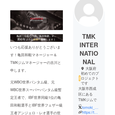
TMK
INTER
いつも応援ありがとうございま
NATIO
す！亀田和毅マネージャー＆
NAL
TMKジムマネージャーの吉川と
大阪府
申します。
初めてのプ
ロジェクト
元WBO世界バンタム級、元
です
大阪市西成
WBC世界スーパーバンタム級暫
区にある
定王者で、IBF世界同級1位の亀
TMKジムで
田和毅選手とIBF世界フェザー級
す。
tomoki_kameda
https://tmk-boxing-gym.jp
王者アンジェロ・レオ選手の世