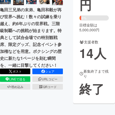
円
亀田三兄弟の末弟、亀田和毅が再
まちづくり・地域活性化
び世界へ挑む！数々の試練を乗り
6%
越え、約6年ぶりの世界戦。三階
目標金額は
CAMPFIRE for Social Good
CAMPFIRE Creation
5,000,000円
級制覇への挑戦が始まります。特
CAMPFIREふるさと納税
machi-ya
コミュニティ
典として試合会場での特別観戦
支援者数
席、限定グッズ、記念イベント参
14
人
加権などを用意。ボクシングの歴
史に新たな1ページを刻む瞬間
を、一緒に目撃してください！
募集終了まで残
ポスト
シェア
り
LINEで送る
URLコピー
終了
埋め込み
QRコード