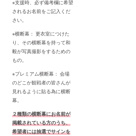
※支援時、必ず備考欄に希望
す。 ＊
e 動画
ルネー
向け
プレミ
内でフ
ムでお
て、プ
されるお名前をご記入くだ
アム横
ルネー
呼びさ
レミア
断幕は
ムでお
せてい
ム横断
さい。
試合会
呼びさ
ただき
幕（３
場にレ
せてい
亀田和
分割最
プリカ
ただき
毅がお
上部）
※横断幕： 更衣室につけた
を掲載
亀田和
礼をお
を作成
り、その横断幕を持って和
する横
毅がお
伝えし
しフル
断幕と
礼をお
ます。
ネーム
毅が写真撮影をするための
なりま
伝えし
【5/24
で掲載
す。 ＊
ます。
世界戦
しま
もの。
横断幕
【5/24
限定
す。 プ
の大き
世界戦
オリジ
レミア
さは掲
限定
ナル
ム横断
※プレミアム横断幕： 会場
載希望
オリジ
グッ
幕は、
者の人
ナル
ズ】
試合会
のどこか観戦者の皆さんが
数に
グッ
CAMPF
場にど
見れるように貼る為に横断
よって
ズ】
IREでし
こかに
変更し
CAMPF
か入手
掲げて
幕。
ます。
IREでし
ができ
観戦に
か入手
ない限
ご来場
ができ
定オリ
のお客
２種類の横断幕にお名前が
ない限
ジナル
様も間
定オリ
グッズ
近で見
掲載されている方のうち、
ジナル
オリジ
れた
グッズ
ナルピ
り、記
希望者には抽選でサインを
オリジ
ンバッ
念撮影