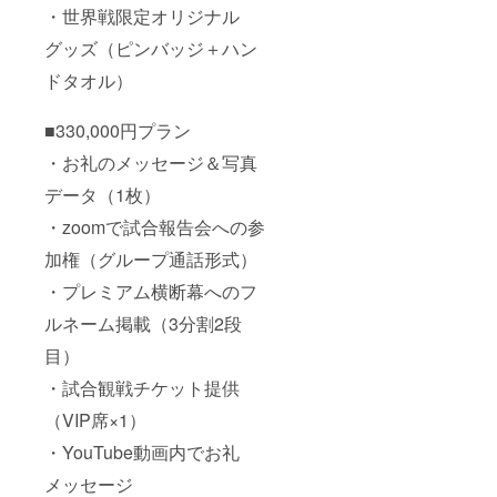
ます。
・世界戦限定オリジナル
＊プレ
グッズ（ピンバッジ＋ハン
ミアム
横断幕
ドタオル）
のデザ
イン等
は弊社
■330,000円プラン
で決め
ます。
・お礼のメッセージ＆写真
＊プレ
ミアム
データ（1枚）
横断幕
・zoomで試合報告会への参
は試合
会場に
加権（グループ通話形式）
レプリ
カを掲
・プレミアム横断幕へのフ
載する
横断幕
ルネーム掲載（3分割2段
となり
ます。
目）
＊横断
・試合観戦チケット提供
幕の大
きさは
（VIP席×1）
掲載希
望者の
・YouTube動画内でお礼
人数に
よって
メッセージ
変更し