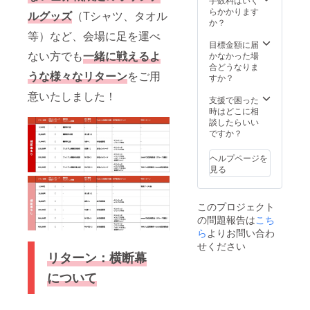
枚 ＊お
お手紙
い。
観戦チ
【zoom
らかかります
ルグッズ
（Tシャツ、タオル
手紙と
とお写
【試合
ケット
で試合
か？
お写真
真を送
観戦チ
(VVIP
報告
等）など、会場に足を運べ
を送る
る為の
ケット
席)】 試
会】 試
目標金額に届
為の
メール
(VIP
合観戦
合後に
ない方でも
一緒に戦えるよ
かなかった場
メール
アドレ
席)】 試
チケッ
亀田和
合どうなりま
うな様々なリターン
をご用
アドレ
スが必
合観戦
トを１
毅との
すか？
スが必
要とな
チケッ
枚 現地
対談が
意いたしました！
要とな
りま
トを１
で観戦
できる
支援で困った
りま
す。 ※
枚 現地
をして
権利が
時はどこに相
す。 ※
支援
で観戦
亀田和
得られ
談したらいい
支援
時、必
をして
毅を一
ます！
ですか？
時、必
ず備考
亀田和
緒に応
日程調
ず備考
欄に希
毅を一
援しま
整後、
ヘルプページを
欄に希
望され
緒に応
しょ
一斉開
見る
望され
るお名
援しま
う！
催でグ
るお名
前をご
しょ
【Youtu
ループ
前をご
記入く
う！
be動画
通話に
このプロジェクト
記入く
ださ
【Youtu
内でお
なりま
の問題報告は
ださ
い。
be動画
礼メッ
す。
こち
い。 ＊
内でお
セー
【5/24
ら
よりお問い合わ
プレミ
礼メッ
ジ】 試
試合 プ
せください
アム横
セー
合後に
レミア
リターン：横断幕
断幕の
ジ】 試
投稿す
ム横断
デザイ
合後に
る
幕フル
について
ン等は
投稿す
YouTub
ネーム
弊社で
る
e 動画
掲載】
決めま
YouTub
内でフ
試合へ