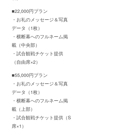
なりま
ができ
す。 ＊
ない限
■22,000円プラン
横断幕
定オリ
の大き
ジナル
・お礼のメッセージ＆写真
さは掲
グッズ
載希望
オリジ
データ（1枚）
者の人
ナルピ
・横断幕へのフルネーム掲
数に
ンバッ
よって
チ 1個
載（中央部）
変更し
ハンド
ます。
タオ
・試合観戦チケット提供
ル 1枚
スポー
（自由席×2）
ツタオ
ル １
枚 オリ
■55,000円プラン
ジナル
・お礼のメッセージ＆写真
応援T
シャ
データ（1枚）
ツ １
枚（ワ
・横断幕へのフルネーム掲
ンサイ
ズ・Lサ
載（上部）
イズの
み） ＊
・試合観戦チケット提供（S
お手紙
とお写
席×1）
真を送