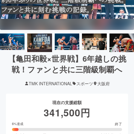
【亀田和毅×世界戦】6年越しの挑
戦！ファンと共に三階級制覇へ
TMK INTERNATIONAL
スポーツ
大阪府
現在の支援総額
341,500
円
終了
6
%達成