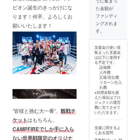
でに集まっ
ただき
CAMPF
場にど
ベルト
利】 試
ピオン誕生のきっかけにな
た金額が
亀田和
IREでし
こかに
の前で
合後に
毅がお
か入手
掲げて
２
TMKジ
ファンディ
ります！何卒、よろしくお
礼をお
ができ
観戦に
ショッ
ムへお
ングされま
伝えし
ない限
ご来場
ト写真
越しい
願いいたします！
ます。
定オリ
のお客
も込み
ただ
す。
【5/24
ジナル
様も間
です！
き、亀
世界戦
グッズ
近で見
【zoom
田和毅
限定
オリジ
れた
で試合
との対
支援金の使い道
オリジ
ナルピ
り、記
報告
談がで
集まった支援金
ナル
ンバッ
念撮影
会】 試
きる権
は以下に使用す
グッ
チ 1個
をでき
合後に
利が得
る予定です。
ズ】
ハンド
る様に
亀田和
られま
設備費
CAMPF
タオ
する為
毅との
す！
人件費
IREでし
ル 1枚
の特別
対談が
TMKジ
広報/宣伝費
か入手
スポー
な横断
できる
ム内の
リターン仕入
ができ
ツタオ
幕で
権利が
案内を
れ費
ない限
ル １
す。 備
得られ
直々、
※目標金額を超
定オリ
枚 オリ
考欄に
ます！
亀田和
えた場合はプロ
ジナル
ジナル
「フル
日程調
毅がし
ジェクトの運営
グッズ
応援T
ネー
整後、
ます！
費に充てさせて
を！ オ
シャ
ム」ま
一斉開
ベルト
”皆様と挑む大一番”、
観戦チ
いただきます。
リジナ
ツ １
たは
催でグ
の前で
ルピン
枚（ワ
「ニッ
ループ
２
ケット
はもちろん、
バッチ
ンサイ
クネー
通話に
ショッ
支援に関するよ
CAMPFIREでしか手に入ら
1個 ハ
ズ・Lサ
ム」を
なりま
ト写真
くある質問
ンドタ
イズの
お書き
す。
も込み
ない世界戦限定のオリジナ
オル 1
み） ＊
くださ
【試合
です！
手数料はいく