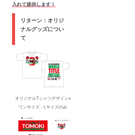
入れて
提供
します！
ナルピ
チ 1個
をでき
ンバッ
ハンド
る様に
チ 1個
タオ
する為
ハンド
ル 1枚
の特別
リターン：オリジ
タオ
スポー
な横断
ル 1枚
ツタオ
幕で
ナルグッズについ
スポー
ル １
す。
て
ツタオ
枚 オリ
【試合
ル １
ジナル
観戦チ
枚 オリ
応援T
ケット
ジナル
シャ
(VVIP
応援T
ツ １
席)】 試
シャ
枚（ワ
合観戦
ツ １
ンサイ
チケッ
枚（ワ
ズ・Lサ
トを１
ンサイ
イズの
枚 現地
ズ・Lサ
み） ＊
で観戦
イズの
お手紙
をして
み） ＊
とお写
亀田和
お手紙
真を送
毅を一
オリジナルTシャツデザイン※
とお写
る為の
緒に応
真を送
メール
援しま
ワンサイズ：Lサイズのみ
る為の
アドレ
しょ
メール
スが必
う！
アドレ
要とな
【Youtu
スが必
りま
be動画
要とな
す。 ※
内でお
りま
支援
礼メッ