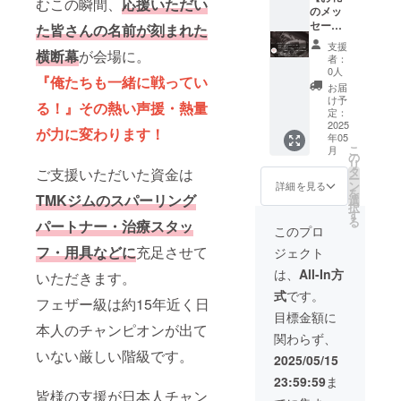
むこの瞬間、
応援いただい
望され
い。
合観戦
be動画
通話に
タを一
のメッ
るお名
チケッ
内でお
なりま
枚お送
セー
た皆さんの名前が刻まれた
前をご
トを１
礼メッ
す。
りしま
ジ】 感
支援
横断幕
が会場に。
記入く
枚！ 現
セー
【5/24
す。
謝の気
者：
ださ
地で観
ジ】 試
試合 プ
【TMK
持ちを
0人
『俺たちも一緒に戦ってい
い。 ＊
戦をし
合後に
レミア
ジム訪
込め
お届
横断幕
て亀田
投稿す
ム横断
問権
て、お
け予
る！』その熱い声援・熱量
は弊社
和毅を
る
幕フル
利】 試
礼の
定：
にてデ
一緒に
YouTub
ネーム
合後に
メッ
2025
が力に変わります！
年05
ザイン
応援し
e 動画
掲載】
TMKジ
セージ
こ
月
等作成
ましょ
内でフ
試合へ
ムへお
をお送
の
リ
させて
う！
ルネー
向け
越しい
りしま
タ
ご支援いただいた資金は
ー
いただ
【Youtu
ムでお
て、プ
ただ
す。
ン
詳細を見る
を
ます。
be動画
呼びさ
レミア
き、亀
【5/24
TMKジムのスパーリング
選
択
＊横断
内でお
せてい
ム横断
田和毅
試合 亀
す
る
パートナー・治療スタッ
幕の大
礼メッ
ただき
幕（３
との対
田和毅
このプロ
きさは
セー
亀田和
分割2段
談がで
写真
フ・用具などに
充足させて
ジェクト
掲載希
ジ】 試
毅がお
目）を
きる権
デー
望者の
合後に
礼をお
作成し
利が得
タ】 当
は、
All-In方
いただきます。
人数に
投稿す
伝えし
フル
られま
日の写
式
です。
よって
る
ます。
ネーム
す！
真デー
フェザー級は約15年近く日
変更し
YouTub
【5/24
で掲載
TMKジ
タを一
目標金額に
ます。
e 動画
世界戦
しま
ム内の
枚お送
本人のチャンピオンが出て
関わらず、
内でフ
限定
す。 プ
案内を
りしま
いない厳しい階級です。
ルネー
オリジ
レミア
直々、
す。
2025/05/15
ムでお
ナル
ム横断
亀田和
【TMK
23:59:59
ま
呼びさ
グッ
幕は、
毅がし
ジム訪
皆様の支援が日本人チャン
せてい
ズ】
試合会
ます！
問権