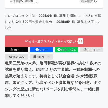
目標金額
5,000,000
円
支援者数
14
人
このプロジェクトは、
2025/04/15
に募集を開始し、
14
人の支援
により
341,500
円の資金を集め、
2025/05/15
に募集を終了しま
した
もう一度プロジェクトをやってほしい
15
ポスト
シェア
LINEで送る
URLコピー
埋め込み
QRコード
亀田三兄弟の末弟、亀田和毅が再び世界へ挑む！数々の
試練を乗り越え、約6年ぶりの世界戦。三階級制覇への
挑戦が始まります。特典として試合会場での特別観戦
席、限定グッズ、記念イベント参加権などを用意。ボク
シングの歴史に新たな1ページを刻む瞬間を、一緒に目
撃してください！