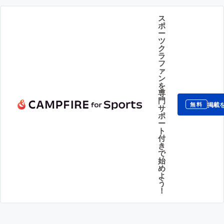
ス
ポ
ー
ツ
ク
ラ
フ
ァ
ン
を
専
門
掲載
無料
サ
ポ
ー
ト
付
き
で
始
め
よ
う
！