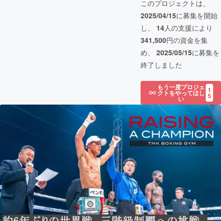
このプロジェクトは、
2025/04/15
に募集を開始
し、
14
人の支援により
341,500
円の資金を集
め、
2025/05/15
に募集を
終了しました
もう一度プロジェ
1
クトをやってほし
5
い