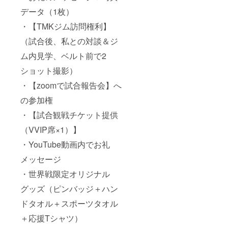
データ（1枚）
・【TMKジム訪問権利】
（試合後、私との対談＆ジ
ム内見学、ベルト前で2
ショット撮影）
・【zoomで試合報告会】へ
の参加権
・【試合観戦チケット提供
（VVIP席×1）】
・YouTube動画内でお礼
メッセージ
・世界戦限定オリジナル
グッズ（ピンバッジ＋ハン
ドタオル＋スポーツタオル
＋応援Tシャツ）