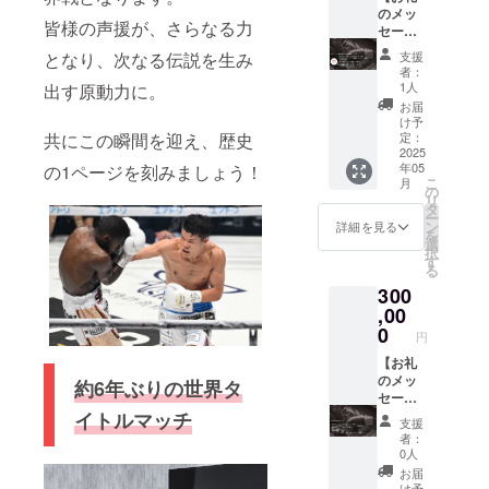
す。 備
タを一
のメッ
世界戦
時、必
皆様の声援が、さらなる力
考欄に
枚お送
セー
限定
ず備考
「フル
りしま
ジ】 感
オリジ
欄に希
となり、次なる伝説を生み
支援
ネー
す。
謝の気
ナル
望され
者：
ム」ま
【試合
持ちを
グッ
るお名
1人
出す原動力に。
たは
観戦チ
込め
ズ】
前をご
お届
「ニッ
ケット
て、お
CAMPF
記入く
け予
クネー
(SS
礼の
共にこの瞬間を迎え、歴史
IREでし
定：
ださ
ム」を
席)】 試
メッ
2025
か入手
い。 ＊
年05
の1ページを刻みましょう！
お書き
合観戦
セージ
ができ
掲載内
こ
月
くださ
チケッ
をお送
ない限
の
容につ
リ
い。
トを１
りしま
定オリ
タ
いては
ー
【試合
枚 現地
す。
ジナル
ン
公序良
詳細を見る
を
観戦チ
で観戦
【5/24
グッズ
選
俗の範
択
ケット
をして
試合 亀
オリジ
す
疇でお
る
(S席)】
亀田和
田和毅
ナルピ
断りさ
300
試合観
毅を一
写真
ンバッ
せてい
戦チ
緒に応
デー
,00
チ 1個
ただく
ケット
援しま
タ】 当
ハンド
0
場合が
円
を１枚
しょ
日の写
タオ
ござい
現地で
う！
真デー
【お礼
ル 1枚
ます。
観戦を
【Youtu
タを一
のメッ
＊お手
＊横断
約6年ぶりの世界タ
して亀
be動画
枚お送
セー
紙とお
幕は弊
田和毅
内でお
りしま
ジ】 感
イトルマッチ
写真を
社にて
支援
を一緒
礼メッ
す。
謝の気
送る為
デザイ
者：
に応援
セー
【5/24
持ちを
のメー
ン等作
0人
しま
ジ】 試
試合 プ
込め
ルアド
成させ
お届
しょ
合後に
レミア
て、お
レスが
ていた
け予