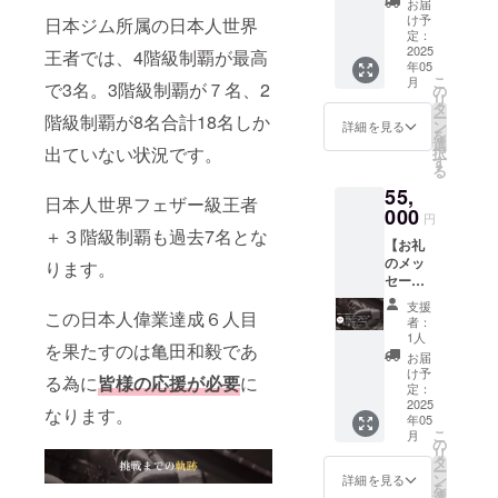
時、必
お届
て、お
試合 横
け予
日本ジム所属の日本人世界
ず備考
礼の
断幕フ
定：
欄に希
メッ
2025
ルネー
王者では、4階級制覇が最高
望され
年05
セージ
ム掲
るお名
こ
月
で3名。3階級制覇が７名、2
をお送
載】 試
の
前をご
リ
りしま
合へ向
タ
記入く
ー
階級制覇が8名合計18名しか
す。
けて、
ン
詳細を見る
ださ
を
【5/24
横断幕
選
い。 ＊
出ていない状況です。
択
試合 亀
を作成
す
掲載内
る
田和毅
し中部
容につ
55,
写真
にフル
いては
日本人世界フェザー級王者
デー
000
ネーム
公序良
円
タ】 当
を掲載
＋３階級制覇も過去7名とな
俗の範
【お礼
日の写
させて
疇でお
のメッ
真デー
ります。
いただ
断りさ
セー
タを一
きま
せてい
ジ】 感
枚お送
す。 備
ただく
支援
この日本人偉業達成６人目
謝の気
りしま
考欄に
者：
場合が
持ちを
す。
「フル
1人
ござい
を果たすのは亀田和毅であ
込め
【試合
ネー
お届
ます。
て、お
観戦チ
ム」ま
け予
＊横断
る為に
皆様の応援が必要
に
礼の
ケット
定：
たは
幕は弊
メッ
2025
(S席)】
「ニッ
なります。
社にて
年05
セージ
試合観
クネー
デザイ
こ
月
をお送
戦チ
の
ム」を
ン等作
リ
りしま
ケット
タ
お書き
成させ
ー
す。
を１枚
ン
くださ
詳細を見る
ていた
を
【5/24
現地で
選
い。