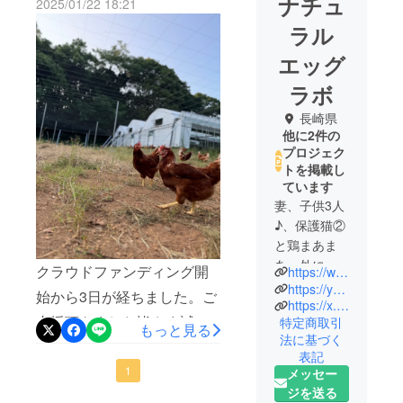
ナチュ
2025/01/22 18:21
ラル
エッグ
ラボ
長崎県
他に2件の
プロジェク
トを掲載し
ています
妻、子供3人
♪、保護猫②
と鶏まあま
あ、外に野
クラウドファンディング開
https://www.instagram.com/tamagomania
生動物諸々
https://yamanoya.thebase.in/
始から3日が経ちました。ご
おります♪
https://x.com/natural_egg_lab?s=21&t=kaM9NSxj8ZMfIoIMilAaPA
支援頂きました皆さま誠に
特定商取引
もっと見る
法に基づく
自然豊かな
ありがとうございます！今
表記
歴史とロマ
回、急遽クラウドファン
1
メッセー
ンの街、長
ジを送る
ディングをさせて頂く事と