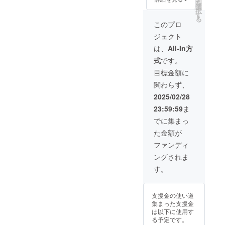
を
は必ず
しくは
にて掲
ケーキ
選
択
お届け
賞味期
載の可
＋プレ
す
る
のリ
限：
否、掲
ミアム
このプロ
ターン
パッ
載の場
バスク
ジェクト
に貼付
ケージ
合は掲
チーズ
された
に記載
載させ
ケーキ
は、
All-In方
ラベル
・原産
ていた
＋親鶏
式
です。
や注意
国、産
だくお
肉１羽
書きを
地：長
名前、
セッ
目標金額に
ご確認
崎県平
名称を
ト】を
関わらず、
くださ
戸市
お知ら
ご提供
い。」
「原材
せくだ
しま
2025/02/28
料及び
さいま
す。 ま
23:59:59
ま
添加物
せ) 誠に
た、掲
等の食
ありが
載ご希
でに集まっ
品表示
とうご
望の方
た金額が
はお届
ざいま
には当
け商品
す。 ・
農場各
ファンディ
のラベ
個数：
SNSア
ングされま
ルに表
卵)6個
カウン
記され
入り1
トにて
す。
ます。
パック
ご紹介
商品開
×4（計
させて
封前に
24個）/
いただ
支援金の使い道
は必ず
ケー
きま
集まった支援金
お届け
キ)1
す。(※
は以下に使用す
のリ
ホール
備考欄
る予定です。
ターン
・消費
にて掲