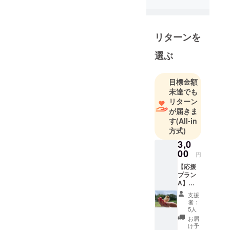
崎県平戸市
なり、当農場公式Instagram
にて平飼い
放牧養鶏を
のみで開始をお伝えさせて
運営してお
リターンを
頂きました。開始より3日間
ります。
で目標金額30％超のご支援
選ぶ
を頂いており、驚きと共
平戸平飼い
放牧卵ｉｔ
目標金額
に、皆さまに心より感謝申
ａｄａｋｉ
未達でも
し上げます。また、いつも
リターン
応援くださっているお客様
が届きま
私たちは、
す
(All-in
卵を産んで
や、フォロワー様より直接
方式)
くれる鶏達
のご寄付や、食品なども頂
3,0
の「生き
00
戴いたしました。本当にお
円
方」を一番
【応援
気持ちが嬉しく感激しまし
に考えてい
プラン
ます。
た。ありがとうございま
A】
【お礼
ナチュラル
支援
す！！定期便のお客様には
のメッ
者：
エッグラボ
セー
5人
毎度ご迷惑をお掛けし、今
の鶏たち
ジ】 ご
お届
支援い
回のことで尚更ご迷惑をお
は、毎日青
け予