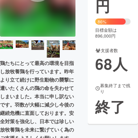
円
まちづくり・地域活性化
86%
目標金額は
CAMPFIRE for Social Good
CAMPFIRE Creation
896,000円
CAMPFIREふるさと納税
machi-ya
コミュニティ
支援者数
68
人
鶏たちにとって最高の環境を目指
し放牧養鶏を行っています。昨年
より立て続けに野生動物の襲撃に
募集終了まで残
遭いたくさんの鶏の命を失わせて
り
しまいました。本当に申し訳ない
終了
です。羽数が大幅に減少し今後の
継続危機に直面しております。安
全対策を強化し、日本では珍しい
放牧養鶏を未来に繋げていく為の
ご支援をよろしくお願いします。