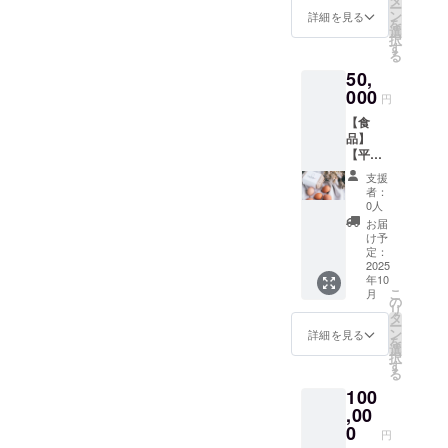
ー
高
表記さ
ン
詳細を見る
を
6.5cm
れま
選
択
・保存
す。 商
す
る
方法：
品開封
50,
冷凍 ・
前には
消費期
000
必ずお
円
限もし
届けの
【食
くは賞
リター
品】
味期
ンに貼
【平戸
限：製
付され
平飼い
造日か
たラベ
支援
放牧卵
ら約Xヶ
ルや注
者：
itadaki
月 「原
意書き
0人
＋シン
材料及
をご確
お届
プルバ
び添加
認くだ
け予
スク
物等の
定：
さ
チーズ
2025
食品表
い。」
年10
ケー
示はお
こ
月
キ】を
届け商
の
リ
提供し
品のラ
タ
ー
ます。
ベルに
ン
詳細を見る
を
また、
表記さ
選
択
掲載ご
れま
す
る
希望の
す。 商
100
方には
品開封
当農場
,00
前には
各SNS
必ずお
0
円
アカウ
届けの