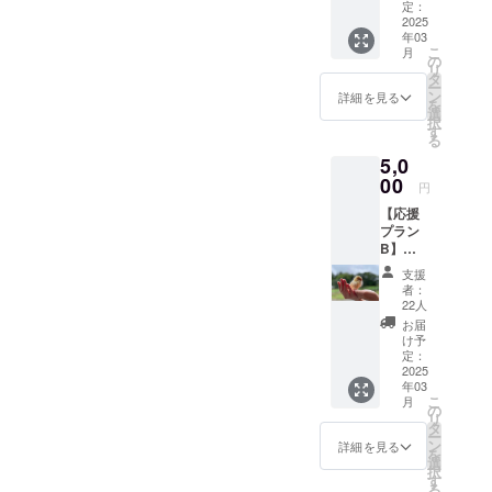
ただき
定：
空の下走り
掛けしているにも関わら
誠にあ
2025
年03
回り、木に
りがと
ず、ご支援を頂いておりま
こ
月
うござ
の
登り、砂浴
リ
いま
タ
すこと、感謝してもしきれ
びをし、思
ー
す！応
ン
詳細を見る
を
援に心
いっきり羽
ません。誠にありがとうご
選
択
より感
す
を伸ばしく
る
ざいます。そして、ご支援
謝いた
つろいでい
5,0
しま
頂いた皆さまには、シェア
す！ 感
00
ます。
円
謝の気
や拡散を行って頂いてお
【応援
持ちを
プラン
私たちは、
込め
り、本当にありがたく感謝
B】
て、お
そんな鶏た
【お礼
の気持ちでいっぱいです！
礼の
支援
ちに最適な
のメッ
メッ
者：
皆さまのご支援、応援を胸
セー
セージ
環境を鶏た
22人
ジ】※こ
をお送
お届
に、今後も精進します！引
ちから学
のリ
りしま
け予
び、常に追
ターン
す。
定：
き続き何卒よろしくお願い
は【応
2025
い求めてい
年03
援プラ
申し上げます。誠にありが
ます。
こ
月
ンA】の
の
リ
とうございます！！ナチュ
リター
タ
ー
ンと同
ン
詳細を見る
卵は「いた
ラルエッグラボ 山野
を
じ内容
選
択
だく」も
になり
す
る