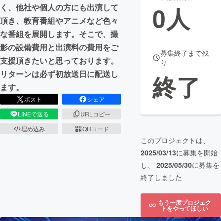
0
人
く、他社や個人の方にも出演して
まちづくり・地域活性化
頂き、教育番組やアニメなど色々
な番組を展開します。そこで、撮
影の設備費用と出演料の費用をご
CAMPFIRE for Social Good
CAMPFIRE Creation
募集終了まで残
支援頂きたいと思っております。
り
CAMPFIREふるさと納税
machi-ya
コミュニティ
リターンは必ず初放送日に配送し
終了
ます。
ポスト
シェア
LINEで送る
URLコピー
埋め込み
QRコード
このプロジェクトは、
2025/03/13
に募集を開始
し、
2025/05/30
に募集を
終了しました
もう一度プロジェク
トをやってほしい