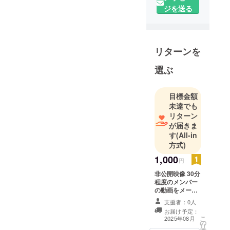
ジを送る
リターンを
選ぶ
目標金額
未達でも
リターン
が届きま
す
(All-in
方式)
1,000
円
非公開映像 30分
程度のメンバー
の動画をメール
にURLで提供い
支援者：0人
たします。
お届け予定：
こ
2025年08月
の
リ