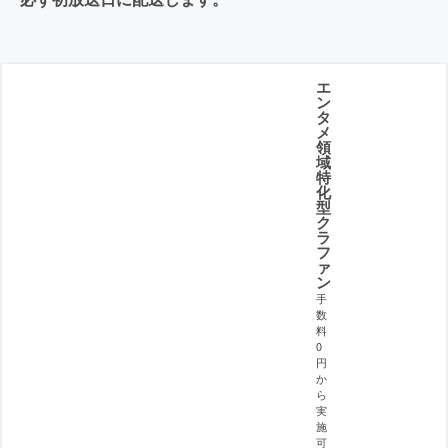
エ
ン
タ
メ
領
域
特
化
型
ク
ラ
フ
ァ
ン
手
数
料
0
円
か
ら
実
施
可