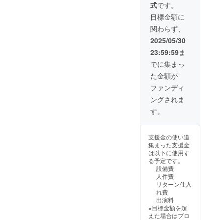
式
です。
目標金額に
関わらず、
2025/05/30
23:59:59
ま
でに集まっ
た金額が
ファンディ
ングされま
す。
支援金の使い道
集まった支援金
は以下に使用す
る予定です。
設備費
人件費
リターン仕入
れ費
出演料
※目標金額を超
えた場合はプロ