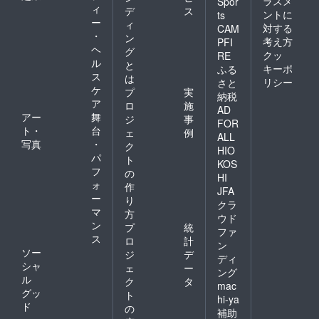
ラスメ
Spor
ィ
デ
ス
ントに
ts
ー
ィ
対する
CAM
・
ン
考え方
PFI
ヘ
グ
クッ
RE
ル
と
キーポ
ふる
ス
は
リシー
さと
ケ
プ
実
納税
ア
ロ
施
AD
アー
舞
ジ
事
FOR
ト・
台
ェ
例
ALL
写真
・
ク
HIO
パ
ト
KOS
フ
の
HI
ォ
作
JFA
ー
り
クラ
マ
方
ウド
ン
プ
統
ファ
ス
ロ
計
ン
ソー
ジ
デ
ディ
シャ
ェ
ー
ング
ル
ク
タ
mac
グッ
ト
hi-ya
ド
の
補助