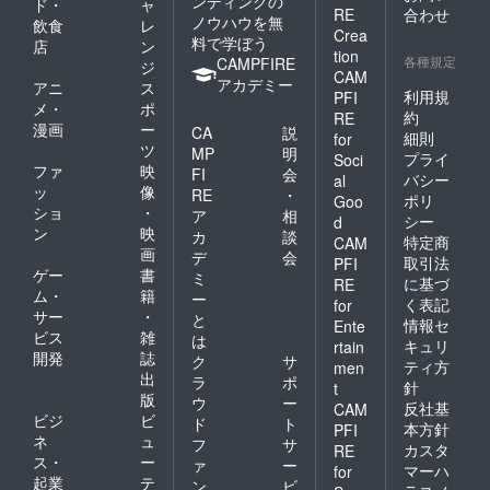
ンディングの
ド・
ャ
RE
合わせ
ノウハウを無
飲食
レ
Crea
料で学ぼう
店
ン
tion
各種規定
CAMPFIRE
ジ
CAM
アカデミー
アニ
ス
利用規
PFI
メ・
ポ
約
RE
漫画
ー
CA
説
細則
for
ツ
MP
明
プライ
Soci
ファ
映
FI
会
バシー
al
ッ
像
RE
・
ポリ
Goo
ショ
・
ア
相
シー
d
ン
映
カ
談
特定商
CAM
画
デ
会
取引法
PFI
ゲー
書
ミ
に基づ
RE
ム・
籍
ー
く表記
for
サー
・
と
情報セ
Ente
ビス
雑
は
キュリ
rtain
開発
誌
ク
サ
ティ方
men
出
ラ
ポ
針
t
版
ウ
ー
反社基
CAM
ビジ
ビ
ド
ト
本方針
PFI
ネ
ュ
フ
サ
カスタ
RE
ス・
ー
ァ
ー
マーハ
for
起業
テ
ン
ビ