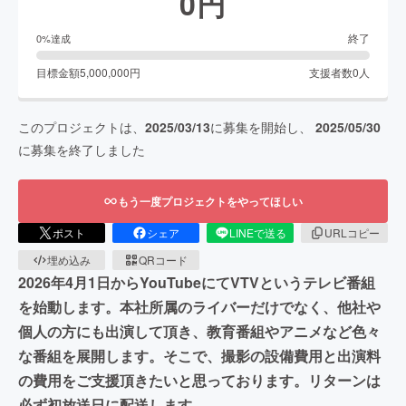
0
円
終了
0
%達成
目標金額
5,000,000
円
支援者数
0
人
このプロジェクトは、
2025/03/13
に募集を開始し、
2025/05/30
に募集を終了しました
もう一度プロジェクトをやってほしい
ポスト
シェア
LINEで送る
URLコピー
埋め込み
QRコード
2026年4月1日からYouTubeにてVTVというテレビ番組
を始動します。本社所属のライバーだけでなく、他社や
個人の方にも出演して頂き、教育番組やアニメなど色々
な番組を展開します。そこで、撮影の設備費用と出演料
の費用をご支援頂きたいと思っております。リターンは
必ず初放送日に配送します。