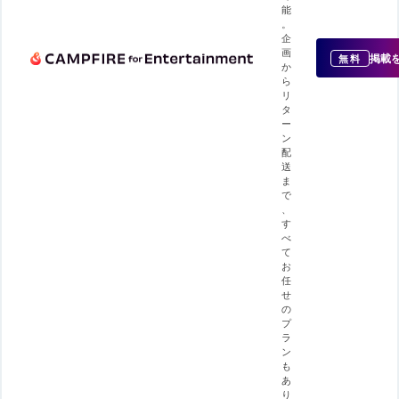
能
。
企
画
掲載
無料
か
ら
リ
タ
ー
ン
配
送
ま
で
、
す
べ
て
お
任
せ
の
プ
ラ
ン
も
あ
り