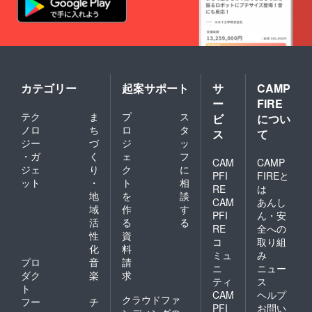
カテゴリー
起案サポート
サ
CAMP
ー
FIRE
テク
ま
プ
ス
ビ
につい
ノロ
ち
ロ
タ
ス
て
ジー
づ
ジ
ッ
・ガ
く
ェ
フ
CAM
CAMP
ジェ
り
ク
に
PFI
FIREと
ット
・
ト
相
RE
は
地
を
談
CAM
あんし
域
作
す
PFI
ん・安
活
る
る
RE
全への
性
資
コ
取り組
化
料
ミュ
み
プロ
音
請
ニ
ニュー
ダク
楽
求
ティ
ス
ト
CAM
ヘルプ
クラウドファ
フー
チ
PFI
お問い