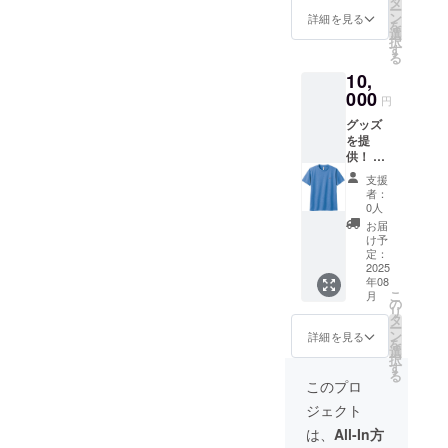
タ
ー
ン
詳細を見る
を
選
択
す
る
10,
000
円
グッズ
を提
供！ そ
の際限
支援
定デザ
者：
インT
0人
シャツ
お届
を提供
け予
致しま
定：
す！
2025
年08
こ
月
の
リ
タ
ー
ン
詳細を見る
を
選
択
す
る
このプロ
ジェクト
は、
All-In方