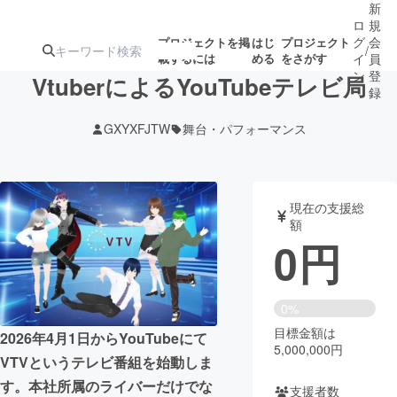
新
ロ
規
グ
会
プロジェクトを掲
はじ
プロジェクト
/
載するには
める
をさがす
イ
員
ン
登
VtuberによるYouTubeテレビ局
録
GXYXFJTW
舞台・パフォーマンス
人気のプロ
注目のリ
注目の新着プロ
募集終了が近いプ
もうすぐ公開
ジェクト
ターン
ジェクト
ロジェクト
されます
現在の支援総
額
アート・写真
音楽
0
円
テクノロジー・ガジェット
ゲーム・サ
0%
目標金額は
映像・映画
書籍・雑誌
2026年4月1日からYouTubeにて
5,000,000円
VTVというテレビ番組を始動しま
ビジネス・起業
チャレンジ
す。本社所属のライバーだけでな
支援者数