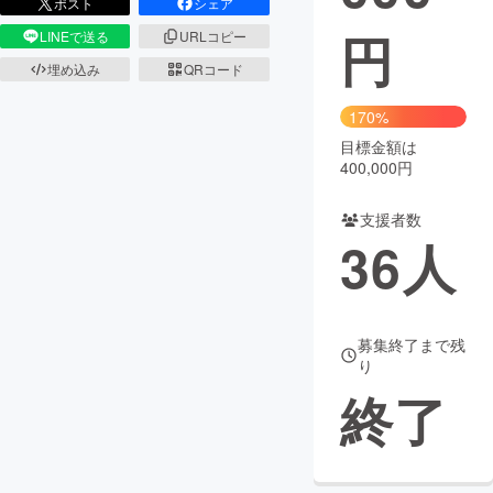
ポスト
シェア
円
LINEで送る
URLコピー
まちづくり・地域活性化
埋め込み
QRコード
CAMPFIRE for Social Good
CAMPFIRE Creation
170%
CAMPFIREふるさと納税
machi-ya
コミュニティ
目標金額は
400,000円
支援者数
36
人
募集終了まで残
り
終了