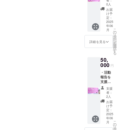
者：
動画の
ます ※
0人
最後に
えっ...？
お届
クレ
本当に
け予
ジット
よろし
定：
(※公序
2025
いんで
年06
良俗に
すか？
こ
月
反する
の
リ
名前は
タ
ー
不可) ・
ン
詳細を見る
を
【限
選
択
定】お
す
る
礼動画
50,
メッ
セージ
000
円
(前半の
・活動
み) ・
報告を
【限
支援者
定】書
限定で
き下ろ
支援
公開 ・
しタペ
者：
動画の
スト
2人
最後に
リー ※
お届
クレ
掲載を
け予
ジット
希望さ
定：
(※公序
2025
れるお
年06
良俗に
名前を
こ
月
反する
備考欄
の
リ
名前は
にご入
タ