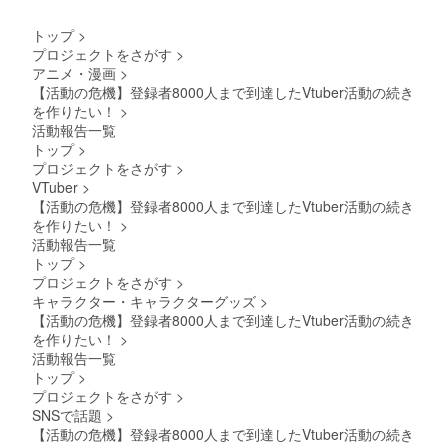
時のご
知らせ
都合を
くださ
トップ
>
お伺い
い(公序
プロジェクトをさがす
>
いたし
良俗に
アニメ・漫画
>
ます ・
反する
有効期
ものは
【活動の危機】登録者8000人まで到達したVtuber活動の続き
限：
不可) お
を作りたい！
>
2025年
礼メッ
活動報告一覧
6月末ま
セージ
トップ
>
で リク
詳細 ・
プロジェクトをさがす
>
エスト
収録時
ボイス
間：1+1
VTuber
>
メッ
分間 ・
【活動の危機】登録者8000人まで到達したVtuber活動の続き
セージ
提供方
を作りたい！
>
詳細 ・
法：
活動報告一覧
後日
メール
トップ
>
メール
にURL
プロジェクトをさがす
>
にてリ
を記載
クエス
いたし
キャラクター・キャラクターグッズ
>
ト内容
ます 書
【活動の危機】登録者8000人まで到達したVtuber活動の続き
をお伺
き下ろ
を作りたい！
>
いいた
しタペ
活動報告一覧
します
スト
トップ
>
・ギガ
リー詳
ファイ
細 ・商
プロジェクトをさがす
>
ル便に
品サイ
SNSで話題
>
て該当
ズ：
【活動の危機】登録者8000人まで到達したVtuber活動の続き
リター
730cm