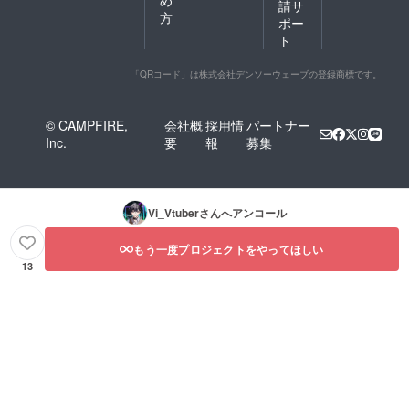
め
請サ
方
ポー
ト
「QRコード」は株式会社デンソーウェーブの登録商標です。
© CAMPFIRE,
会社概
採用情
パートナー
Inc.
要
報
募集
Vi_Vtuber
さんへアンコール
もう一度プロジェクトをやってほしい
13