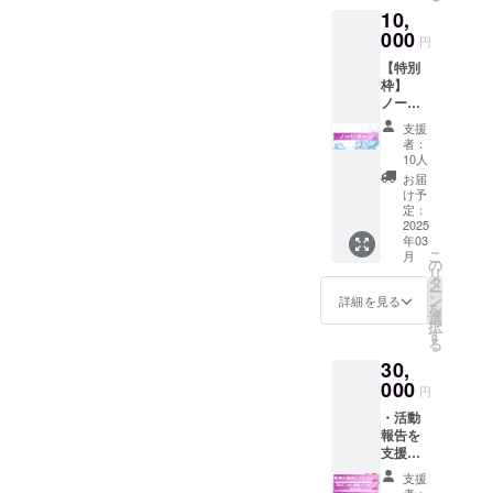
法：
10,
ます ※
メール
このリ
000
にURL
円
ターン
を記載
【特別
は5000
いたし
枠】
円のリ
ます
ノーリ
ターン
ターンB
と同じ
支援
・活動
内容に
者：
報告を
なりま
10人
支援者
す ※掲
お届
限定で
載を希
け予
公開 他
望され
定：
にリ
2025
るお名
年03
ターン
前を備
こ
月
の無い
考欄に
の
リ
プラン
ご入力
タ
ー
になり
くださ
ン
詳細を見る
を
ます ※
い
選
択
このリ
す
る
ターン
30,
は
「ノー
000
円
リター
・活動
ンA」の
報告を
リター
支援者
ンと同
限定で
じ内容
支援
公開 ・
になり