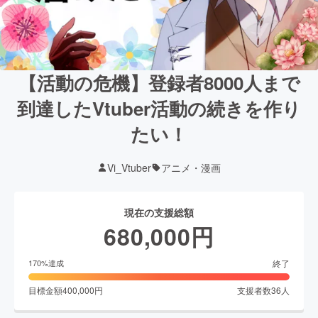
【活動の危機】登録者8000人まで
到達したVtuber活動の続きを作り
たい！
Vi_Vtuber
アニメ・漫画
現在の支援総額
680,000
円
終了
170
%達成
目標金額
400,000
円
支援者数
36
人