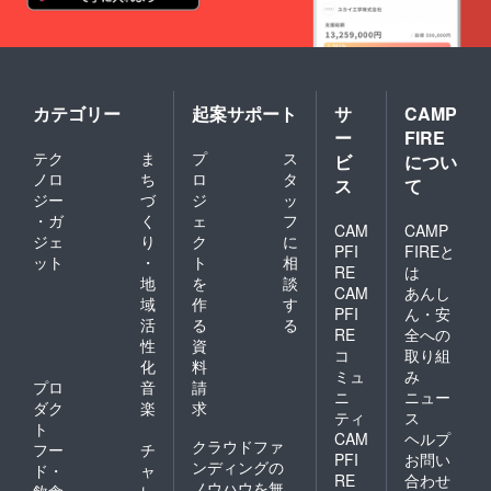
スメッ
セージ
詳細 ・
後日
メール
にてリ
カテゴリー
起案サポート
サ
CAMP
クエス
ト内容
ー
FIRE
をお伺
テク
ま
プ
ス
ビ
につい
いいた
ノロ
ち
ロ
タ
ス
て
します
ジー
づ
ジ
ッ
・ギガ
・ガ
く
ェ
フ
ファイ
CAM
CAMP
ル便に
ジェ
り
ク
に
PFI
FIREと
て該当
ット
・
ト
相
RE
は
リター
地
を
談
ンを送
CAM
あんし
域
作
す
付させ
PFI
ん・安
活
る
る
ていた
RE
全への
だきま
性
資
コ
取り組
す
化
料
ミュ
み
プロ
音
請
ニ
ニュー
ダク
楽
求
ティ
ス
ト
CAM
ヘルプ
クラウドファ
フー
チ
PFI
お問い
ンディングの
ド・
ャ
RE
合わせ
ノウハウを無