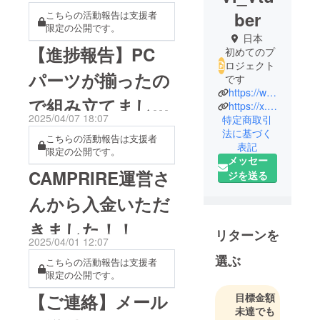
いたしまし
ber
こちらの活動報告は支援者
限定の公開です。
た！！！
日本
【進捗報告】PC
初めてのプ
ロジェクト
パーツが揃ったの
です
https://www.youtube.com/@vi_game_channel
で組み立てまし
https://x.com/ViVi23432761
2025/04/07 18:07
特定商取引
た！(※ソフト・設
法に基づく
こちらの活動報告は支援者
表記
限定の公開です。
定関連はまだま
メッセー
CAMPRIRE運営さ
ジを送る
だ....)
んから入金いただ
きました！！
リターンを
2025/04/01 12:07
選ぶ
こちらの活動報告は支援者
限定の公開です。
【ご連絡】メール
目標金額
未達でも