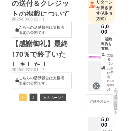
の送付＆クレジッ
リターン
が届きま
トの掲載について
す
(All-in
方式)
2025/03/28 22:11
5,0
こちらの活動報告は支援者
00
限定の公開です。
円
・活動
【感謝御礼】最終
報告を
支援者
170％で終了いた
限定で
支援
公開 ・
者：
しました！
動画の
10人
最後に
お届
2025/02/27 01:17
クレ
け予
ジット
定：
こちらの活動報告は支援者
A(※公序
2025
限定の公開です。
年03
良俗に
こ
月
反する
の
リ
名前は
タ
1
2
次のページ
ー
不可) ※
ン
詳細を見る
を
掲載を
選
択
希望さ
す
る
れるお
5,0
名前を
備考欄
00
円
にご入