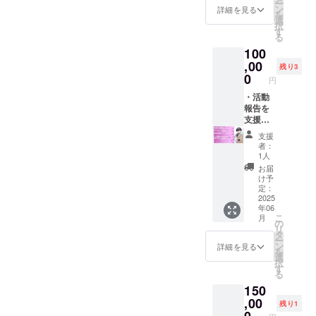
ー
不可) ・
力くだ
ン
詳細を見る
を
【限
さい お
選
択
定】お
礼メッ
す
る
礼動画
セージ
100
メッ
詳細 ・
セージ
,00
収録時
残り3
(前半の
間：1分
0
円
み) ・
間 ・提
【限
・活動
供方
定】書
報告を
法：
き下ろ
支援者
メール
しタペ
限定で
にURL
支援
スト
公開 ・
を記載
者：
リー ・
動画の
いたし
1人
5分個人
最後に
ます 書
お届
通話
クレ
き下ろ
け予
+Discor
ジット
しタペ
定：
dフレン
(※公序
2025
スト
年06
ド ※掲
良俗に
リー詳
こ
月
載を希
反する
細 ・商
の
リ
望され
名前は
品サイ
タ
ー
るお名
不可) ・
ズ：
ン
詳細を見る
を
前を備
【限
730cm
選
択
考欄に
定】お
×520c
す
る
ご入力
礼動画
m
150
くださ
メッ
い お礼
セージ
,00
残り1
メッ
(前半の