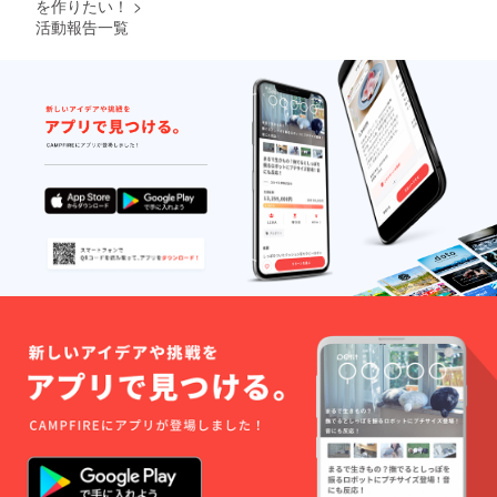
を作りたい！
>
ンを送
×520c
活動報告一覧
付させ
m 5分通
ていた
話
だきま
+Discor
す
dフレン
ド詳細
・後日
メール
にて私
の
Discord
アカウ
ントへ
のご案
内と、
通話日
時のご
都合を
お伺い
いたし
ます ・
有効期
限：
2025年
6月末ま
でに リ
クエス
トボイ