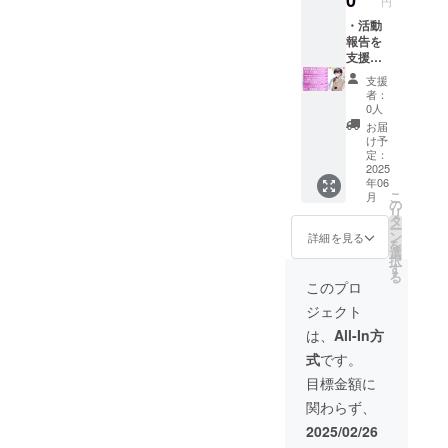
0
円
セージ
み) ・
詳細 ・
【限
・活動
収録時
定】書
報告を
間：1分
き下ろ
支援者
間 ・提
しタペ
限定で
支援
供方
スト
公開 ・
者：
法：
リー ・
動画の
0人
メール
5分通話
最後に
お届
にURL
+Discor
クレ
け予
を記載
dフレン
ジット
定：
いたし
ド ・
(※公序
2025
年06
ます 書
【限
良俗に
こ
月
き下ろ
定】お
反する
の
リ
しタペ
礼動画
名前は
タ
ー
スト
メッ
不可) ・
ン
詳細を見る
を
リー詳
セージ
【限
選
択
細 ・商
(Full
定】お
す
る
品サイ
Ver.) ・
礼動画
このプロ
ズ：
リクエ
メッ
ジェクト
730cm
ストボ
セージ
×520c
イス
(前半の
は、
All-In方
m 5分通
メッ
み) ・
式
です。
話
セージ
【限
+Discor
(30秒程
定】書
目標金額に
dフレン
度) ※掲
き下ろ
関わらず、
ド詳細
載を希
しタペ
・後日
望され
スト
2025/02/26
メール
るお名
リー ・