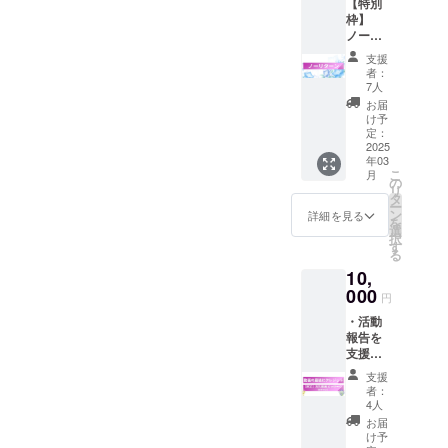
【特別
力くだ
枠】
さい
ノーリ
ターンA
支援
・活動
者：
報告を
7人
支援者
お届
限定で
け予
公開 他
定：
にリ
2025
年03
ターン
こ
月
の無い
の
リ
プラン
タ
ー
になり
ン
詳細を見る
を
ます ※
選
択
本当に
す
る
よろし
10,
いんで
すか？
000
円
・活動
報告を
支援者
限定で
支援
公開 ・
者：
動画の
4人
最後に
お届
クレ
け予