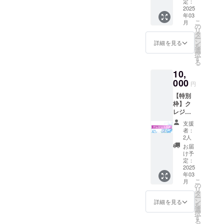
ジット
定：
(※公序
2025
年03
良俗に
こ
月
反する
の
リ
名前は
タ
ー
不可) ・
ン
詳細を見る
を
【限
選
択
定】お
す
る
礼動画
10,
メッ
セージ
000
円
(前半の
【特別
み) ※掲
枠】ク
載を希
レジッ
望され
トのみB
るお名
支援
・活動
前を備
者：
報告を
考欄に
2人
支援者
ご入力
お届
限定で
くださ
け予
公開 ご
い お礼
定：
支援い
2025
メッ
年03
ただい
セージ
こ
月
てもク
詳細 ・
の
リ
レジッ
収録時
タ
ー
ト表記
間：1分
ン
詳細を見る
を
のみの
間 ・提
選
択
プラン
供方
す
る
になり