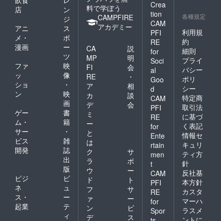
飲食
レ
Crea
料で学ぼう
店
ン
tion
各種規定
CAMPFIRE
ジ
CAM
アカデミー
アニ
ス
利用規
PFI
メ・
ポ
約
RE
漫画
ー
CA
説
細則
for
ツ
MP
明
プライ
Soci
ファ
映
FI
会
バシー
al
ッ
像
RE
・
ポリ
Goo
ショ
・
ア
相
シー
d
ン
映
カ
談
特定商
CAM
画
デ
会
取引法
PFI
ゲー
書
ミ
に基づ
RE
ム・
籍
ー
く表記
for
サー
・
と
情報セ
Ente
ビス
雑
は
キュリ
rtain
開発
誌
ク
サ
ティ方
men
出
ラ
ポ
針
t
版
ウ
ー
反社基
CAM
ビジ
ビ
ド
ト
本方針
PFI
ネ
ュ
フ
サ
カスタ
RE
ス・
ー
ァ
ー
マーハ
for
起業
テ
ン
ビ
ラスメ
Spor
ィ
デ
ス
ントに
ts