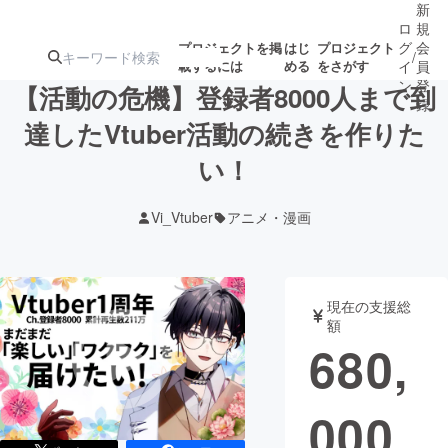
新
ロ
規
グ
会
プロジェクトを掲
はじ
プロジェクト
/
載するには
める
をさがす
イ
員
ン
登
【活動の危機】登録者8000人まで到
録
達したVtuber活動の続きを作りた
い！
人気のプロ
注目のリ
注目の新着プロ
募集終了が近いプ
もうすぐ公開
ジェクト
ターン
ジェクト
ロジェクト
されます
Vi_Vtuber
アニメ・漫画
アート・写真
音楽
現在の支援総
テクノロジー・ガジェット
ゲーム・サ
額
680,
映像・映画
書籍・雑誌
000
ビジネス・起業
チャレンジ