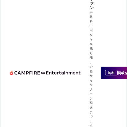
ァ
ン
手
数
料
0
円
か
ら
実
施
可
能
。
企
画
掲載
無料
か
ら
リ
タ
ー
ン
配
送
ま
で
、
す