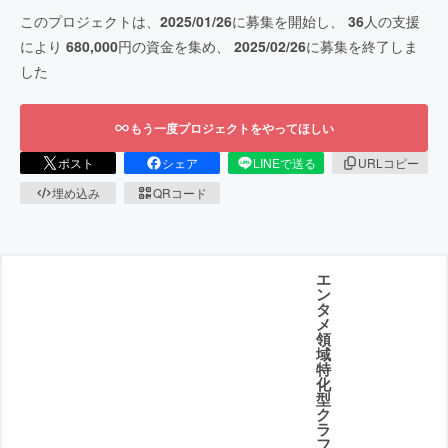
このプロジェクトは、
2025/01/26
に募集を開始し、
36
人の支援
により
680,000
円の資金を集め、
2025/02/26
に募集を終了しま
した
もう一度プロジェクトをやってほしい
ポスト
シェア
LINEで送る
URLコピー
埋め込み
QRコード
エ
ン
タ
メ
領
域
特
化
型
ク
ラ
フ