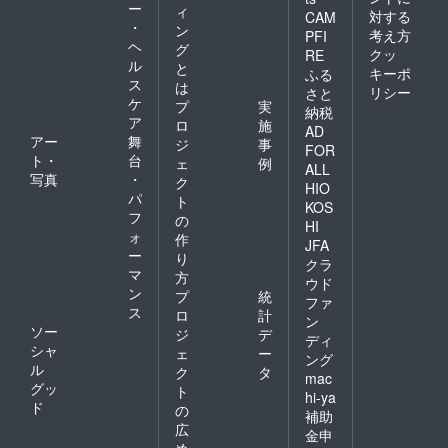
ー
ィ
対する
CAM
・
ン
考え方
PFI
ヘ
グ
クッ
RE
ル
と
キーポ
ふる
ス
は
リシー
さと
ケ
プ
実
納税
ア
ロ
施
AD
アー
舞
ジ
事
FOR
ト・
台
ェ
例
ALL
写真
・
ク
HIO
パ
ト
KOS
フ
の
HI
ォ
作
JFA
ー
り
クラ
マ
方
ウド
ン
プ
統
ファ
ス
ロ
計
ン
ソー
ジ
デ
ディ
シャ
ェ
ー
ング
ル
ク
タ
mac
グッ
ト
hi-ya
ド
の
補助
広
金申