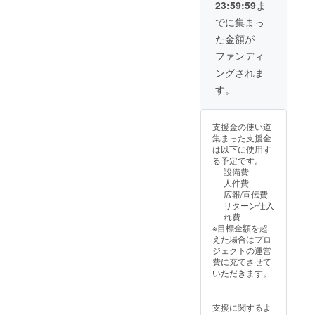
23:59:59
ま
にて私
前を備
5分通話
の
考欄に
+Discor
でに集まっ
Discord
ご入力
dフレン
た金額が
アカウ
くださ
ド ・
ントへ
い ※ボ
【限
ファンディ
のご案
イス
定】お
ングされま
内と、
メッ
礼動画
通話日
セージ
メッ
す。
時のご
の内容
セージ
都合を
が決ま
(Full
お伺い
り次
Ver.) ・
支援金の使い道
いたし
第、お
リクエ
集まった支援金
ます ・
知らせ
ストボ
は以下に使用す
有効期
くださ
イス
る予定です。
限：
い(公序
メッ
設備費
2025年
良俗に
セージ
人件費
6月末ま
反する
(30秒程
広報/宣伝費
で
ものは
度) ・配
リターン仕入
不可) お
信・動
れ費
礼メッ
画内容
※目標金額を超
セージ
リクエ
えた場合はプロ
詳細 ・
スト(※
ジェクトの運営
収録時
可能な
費に充てさせて
間：1+1
範囲に
いただきます。
分間 ・
なりま
提供方
す) ※掲
法：
載を希
支援に関するよ
メール
望され