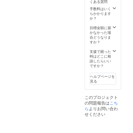
くある質問
にURL
るお名
を記載
前を備
手数料はいく
いたし
考欄に
らかかります
ます 書
ご入力
か？
き下ろ
くださ
しタペ
い ※ボ
目標金額に届
スト
イス
かなかった場
リー詳
メッ
合どうなりま
細 ・商
セージ
すか？
品サイ
の内容
ズ：
が決ま
支援で困った
730cm
り次
時はどこに相
×520c
第、お
談したらいい
m 5分通
知らせ
ですか？
話
くださ
+Discor
い(公序
ヘルプページを
dフレン
良俗に
見る
ド詳細
反する
・後日
ものは
メール
不可) ※
このプロジェクト
にて私
配信・
の問題報告は
の
動画内
こち
Discord
容リク
ら
よりお問い合わ
アカウ
エスト
せください
ントへ
も内容
のご案
が決ま
内と、
り次
通話日
第、お