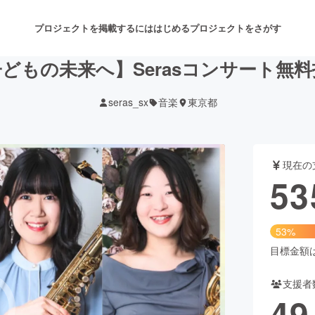
プロジェクトを掲載するには
はじめる
プロジェクトをさがす
どもの未来へ】Serasコンサート無
seras_sx
音楽
東京都
注目のリターン
注目の新着プロジェクト
募集終了が近いプロジェクト
も
現在の
音楽
舞台・パフォーマンス
53
ゲーム・サービス開発
フード・飲食店
53%
書籍・雑誌出版
アニメ・漫画
目標金額は1
支援者
チャレンジ
ビューティー・ヘルスケ
49