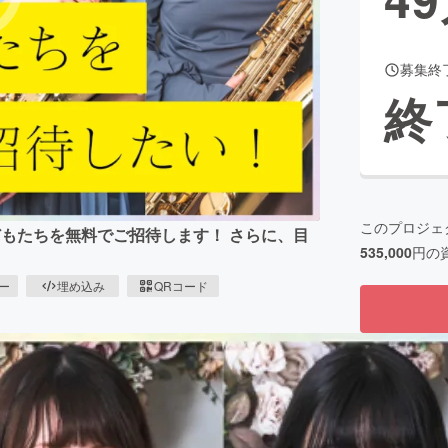
募集終
CAMPFIRE for Social Good
CAMPFIRE Creation
終
CAMPFIREふるさと納税
machi-ya
コミュニティ
このプロジェ
もたちを無料でご招待します！ さらに、目
535,000
円の
。
ピー
埋め込み
QRコード