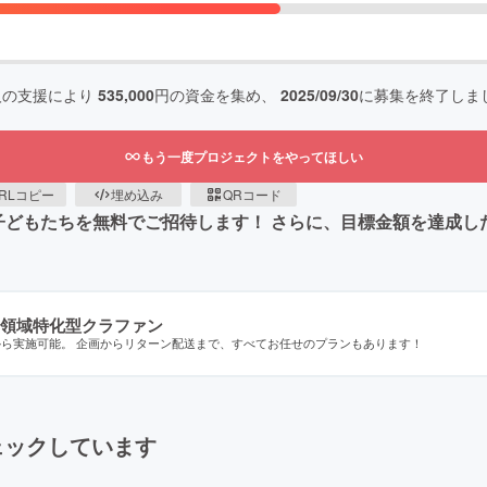
人の支援により
535,000
円の資金を集め、
2025/09/30
に募集を終了しま
もう一度プロジェクトをやってほしい
RLコピー
埋め込み
QRコード
子どもたちを無料でご招待します！ さらに、目標金額を達成し
領域特化型クラファン
から実施可能。 企画からリターン配送まで、すべてお任せのプランもあります！
ェックしています