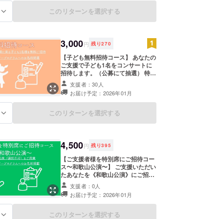
ご記入ください。（ハンドルネーム
可） 掲載を希望しない場合は「掲載
このリターンを選択する
る
なし」とご入力ください。
3,000
円
残り
270
【子ども無料招待コース】 あなたの
ご支援で子ども1名をコンサートに
招待します。（公募にて抽選） 特典
① 地方公演に来る子ども1名にコン
支援者：30人
サートを招待できます。 子ども招待
お届け予定：2026年01月
席の募集方法：Seras Saxophone
Quartet公式ホームページにてご案
内します。応募多数の場合は、抽選
このリターンを選択する
る
により決定いたします。 ※ご招待の
様子は、クラウドファンディングの
「事後報告ページ」にて紹介予定で
す。 特典② ご希望の方のみ、ツ
4,500
円
残り
395
アープログラムへのお名前を掲載さ
せていただきます。 備考欄に掲載時
【ご支援者様を特別席にご招待コー
のお名前をご記入ください。（ハン
ス〜和歌山公演〜】 ご支援いただい
ドルネーム可） 掲載を希望しない場
たあなたを《和歌山公演》にご招待
合は「掲載なし」とご入力くださ
します。 特典① Serasメンバーがオ
支援者：0人
い。
ススメしたい音響的にベストなお席
お届け予定：2026年01月
をあなたに！（1支援につき1席）
先着順に、ホールで1番聴きやすい
席（S席）を特別にご用意いたしま
このリターンを選択する
る