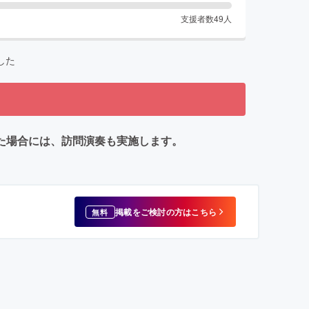
支援者数
49
人
した
た場合には、訪問演奏も実施します。
掲載をご検討の方はこちら
無料