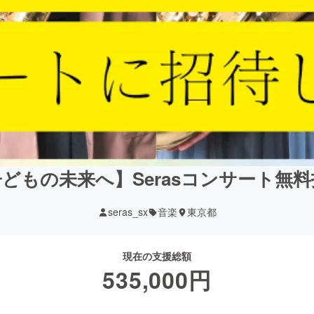
どもの未来へ】Serasコンサート無
seras_sx
音楽
東京都
現在の支援総額
535,000
円