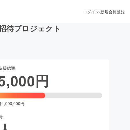
ログイン
/
新規会員登録
料招待プロジェクト
うすぐ公開されます
支援総額
プロダクト
5,000
円
ファッション
スポーツ
,000,000円
数
ア
ソーシャルグッド
人