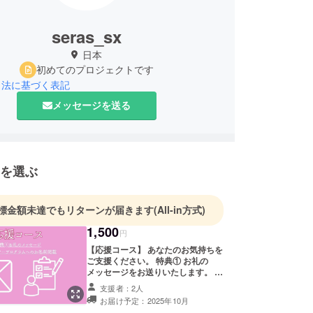
seras_sx
日本
初めてのプロジェクトです
引法に基づく表記
メッセージを送る
を選ぶ
標金額未達でもリターンが届きます
(All-in方式)
1,500
円
【応援コース】 あなたのお気持ちを
ご支援ください。 特典① お礼の
メッセージをお送りいたします。 特
典② ご希望の方のみ、ツアープログ
支援者：2人
ラムへのお名前を掲載させていただ
お届け予定：2025年10月
きます。 備考欄に掲載時のお名前を