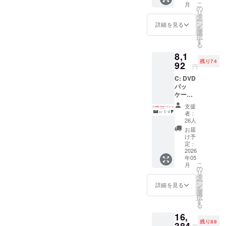
不在や宛所不明等で返送さ
こ
月
者の
個人情
の
がございますので、ひとま
リ
み） ★
報管理
タ
れるケースがございます。C
ー
英語版
の観点
ン
詳細を見る
ずの速報としてお知らせい
を
字幕レ
コース以上の支援者の皆様
から、
選
択
ビュー
たしました。なお、これに
デジタ
す
る
におかれましては、今一
参加
ルコン
伴いDVDに一部仕様変更が
8,1
（104万
テンツ
度、送付先住所の変更手続
残り74
円以上
92
は、
円
見込まれます。ご参考とし
達成の
メール
きをよろしくお願いいたし
C: DVD
場合の
アドレ
て、現時点での検討案（未
パッ
み） ★
ます。
スを収
ケージ
こうし
確定）をお知らせいたしま
集せ
コース
す！EE
ず、
支援
す。■仕様変更（検討案）旧
【電
公式動
CAMPF
者：
子・物
画デー
IREメッ
26人
仕様：BDMV（DVDメディ
理リ
タDVD
セージ
お届
ター
ISOイ
機能に
け予
ア） ↓新仕様：
ン】 ★
メージ
定：
てお届
クレ
2026
必ず、
AVCHD（DVDメディア）
けいた
年05
ジット
本文の
しま
こ
月
※AVCHD形式の場合、
掲載
各コー
の
す。
リ
（希望
スの説
タ
CAMPF
ー
24.0fpsの映像やリニアPCM
者の
明及び
ン
IREを退
詳細を見る
を
み） ★
本文の
選
会され
形式音声の収録には互換性
択
英語版
注意事
す
た場
る
字幕レ
項をご
の問題が生じる可能性を考
合、リ
16,
ビュー
覧くだ
ターン
残り89
慮し、PCでの再生を前提と
参加
384
さい。
をお届