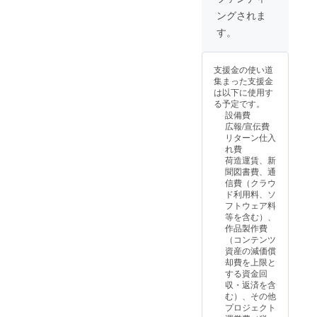
ケージ
しょう
す。
ングされま
うゆセット」につきまして
1個 ★
ゆ 1本
CAMPF
小説
★DX
IREを退
す。
は、予定通り4月末ごろの発
「ハッ
（DaXi /
会され
クしな
だし）
た場
送を予定しております。
いで監
しょう
合、リ
支援金の使い道
査役 1.5
ゆ 1本
（DVDは別送となります）
ターン
集まった支援金
巻」印
必ず、
をお届
は以下に使用す
このたびは大変ご迷惑をお
刷版 1
本文の
けでき
る予定です。
冊 ★監
各コー
なくな
設備費
かけし誠に申し訳ございま
督サイ
スの説
りま
広報/宣伝費
ン入り
明及び
す。 ※
せん。進展があり次第、あ
リターン仕入
DVD
本文の
法人・
れ費
パッ
注意事
らためてご報告いたしま
事業者
荷造運賃、新
ケージ
項をご
として
聞図書費、通
す。
1個 ★
覧くだ
のお申
信費（クラウ
インシ
さい。
し込み
ド利用料、ソ
デント
※個人情
はでき
フトウェア料
レスぽ
報管理
ませ
等を含む）、
ん酢
の観点
ん。
作品製作費
しょう
から、
（コンテンツ
ゆ 1本
デジタ
資産の減価償
★DX
ルコン
却費を上限と
（DaXi /
テンツ
する資金回
だし）
は、
収・返済を含
しょう
メール
む）、その他
ゆ 1本
アドレ
プロジェクト
★未ア
スを収