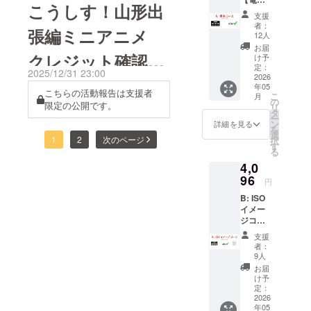
ラーが出ることを確認しま
こうしす！山形出
リター
おり、提供時期に遅延が生
支援
ンの
した。しかし、同じ内容を
者：
張編ミニアニメ
み】 ★
じる可能性がございます。
12人
DVD-Rに焼いた場合は問題
クレ
お届
前回のお知らせの通り、
ジット
クレジット確認に
け予
無く再生できることを確認
掲載
定：
2025/12/31 23:00
2026年4月末頃の発送を目
（希望
2026
ついて
しましたので、メディア種
年05
者の
こちらの活動報告は支援者
指して前倒しで準備を進め
こ
月
み） ★
の
別のチェックで弾かれてい
限定の公開です。
リ
英語版
タ
てまいりました。しかしな
ー
るものと考えられます。
字幕レ
ン
詳細を見る
を
がら、本DVDの特殊な仕様
ビュー
選
1
2
次のページ
択
メーカーによっては再生で
参加
す
る
が影響し、製造工場の品質
（104万
きる可能性がありますが、
4,0
円以上
管理上の理由により製造を
達成の
96
PC以外での再生は非推奨と
円
場合の
進行できず、現時点では完
B: ISO
なります。）この後、梱包
み） 必
イメー
成時期が見通せない状況と
ず、本
等を行なって参ります。順
ジコー
文の各
なっております。引き続き5
ス【電
コース
支援
調に進行すれば、Cコース以
子リ
の説明
者：
月中の発送を目標に関係各
ターン
及び本
9人
上の皆様に今月中に発送出
のみ】
文の注
所との協議を進めて参りま
お届
★クレ
来る見込みです。しばらく
意事項
け予
ジット
すが、このような状況のた
をご覧
定：
お待ち頂ければ幸いです。※
掲載
2026
くださ
め、発送が遅延する可能性
年05
（希望
い。 ※