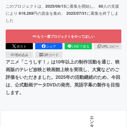
このプロジェクトは、
2025/06/13
に募集を開始し、
60
人の支援
により
619,269
円の資金を集め、
2025/07/31
に募集を終了しま
した
もう一度プロジェクトをやってほしい
ポスト
シェア
LINEで送る
URLコピー
埋め込み
QRコード
アニメ「こうしす！」は10年以上の制作活動を通じ、映
画版のテレビ放映と映画館上映を実現し、大賞などのご
評価をいただきました。2025年の活動継続のため、今回
は、公式動画データDVDの発売、英語字幕の製作を目指
します。
エ
ン
タ