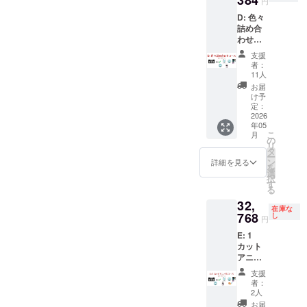
円
（104万
※個人情
けでき
してBDMV（DVDメディ
D: 色々
円以上
報管理
なくな
詰め合
達成の
の観点
りま
ア）形式での製造を予定し
わせ
場合の
から、
す。 ※
コース
み） ★
デジタ
ておりました。しかしなが
法人・
支援
【電
こうし
ルコン
事業者
者：
子・物
ら、検証を進める中で、実
す！EE
テンツ
11人
として
理リ
公式動
は、
のお申
お届
際には24.0fpsの映像かつリ
ター
画デー
メール
け予
し込み
ン】 ★
タDVD
定：
アドレ
の場
ニアPCMの音声のデータで
クレ
2026
ISOイ
スを収
合、利
年05
ジット
メージ
集せ
あっても、AVCHD形式の方
益相反
こ
月
掲載
★こう
の
ず、
チェッ
リ
（希望
が再生ソフトウェアや再生
しす！
タ
CAMPF
ク、業
ー
者の
EE DVD
ン
IREメッ
詳細を見る
態考査
を
機器との互換性が高いこと
み） ★
パッ
選
セージ
等によ
択
英語版
ケージ
す
機能に
りご期
が判明いたしました。この
る
字幕レ
1個 ★
てお届
待に添
32,
ビュー
小説
けいた
ため、収録形式を
えない
在庫な
参加
768
「ハッ
し
しま
場合が
円
（104万
AVCHD（DVDメディア）形
クしな
す。
ござい
E: 1
円以上
いで監
CAMPF
ますの
式に変更することを検討し
カット
達成の
査役 1.5
IREを退
で、必
アニメ
場合の
巻」印
会され
ず支援
ております。「PC専用デー
化コー
み） ★
刷版 1
た場
前にお
支援
ス【電
こうし
冊 必
合、リ
者：
タDVD」とすることには変
問い合
子・物
す！EE
ず、本
2人
ターン
わせく
理リ
公式動
更はない予定ですが、結果
文の各
をお届
お届
ださ