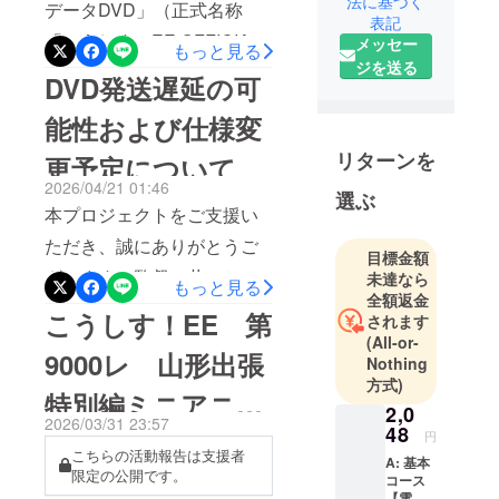
法に基づく
「京姫鉄
データDVD」（正式名称
完了いたしましたが、支出
表記
道」を舞台
「こうしす！EE OFFICIAL
メッセー
が全て完了し次第、会計報
もっと見る
とした作品
ジを送る
DATA DVD」）のDVD-ROM
を制作しま
告を公開する予定です。な
DVD発送遅延の可
す。（当社
は無事製造が完了し、本日
お、「こうしす！EE
能性および仕様変
は鉄道事業
到着しました。先日お知ら
OFFICIAL DATA DVD」は近
者ではあり
リターンを
更予定について
せしたとおり、収録形式を
日中に一般発売予定です。
ません）
2026/04/21 01:46
当初予定のBDMV形式から
選ぶ
何卒よろしくお願いいたし
本プロジェクトをご支援い
AVCHD形式の仕様に変更し
ます。
ただき、誠にありがとうご
目標金額
ております。ただし、一部
ざいます。監督の井二かけ
未達なら
もっと見る
BDプレイヤー等での再生は
全額返金
るです。2026年5月発送予
こうしす！EE 第
不可能であることが確認さ
されます
定の返礼品「こうしす！EE
(All-or-
れたため、当初の予定通り
9000レ 山形出張
Nothing
公式動画データDVD」（正
PC専用データDVDとなりま
方式)
特別編ミニアニメ
式名称「こうしす！EE
2,0
す。（※手元のBDプレイ
2026/03/31 23:57
48
OFFICIAL DATA DVD」）に
完成 ＆クレジット
円
ヤー（DMP-BD90S）では
こちらの活動報告は支援者
つきまして、現在、製造段
A: 基本
限定の公開です。
「未対応のディスク」エ
最終確認のお願い
コース
階において問題が発生して
【電子