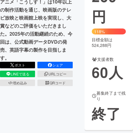
アニメ「こうしす！」は10年以上
円
の制作活動を通じ、映画版のテレ
まちづくり・地域活性化
ビ放映と映画館上映を実現し、大
賞などのご評価をいただきまし
CAMPFIRE for Social Good
CAMPFIRE Creation
118%
た。2025年の活動継続のため、今
CAMPFIREふるさと納税
machi-ya
コミュニティ
目標金額は
回は、公式動画データDVDの発
524,288円
売、英語字幕の製作を目指しま
す。
支援者数
60
人
ポスト
シェア
LINEで送る
URLコピー
埋め込み
QRコード
募集終了まで残
り
終了