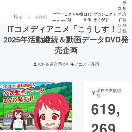
新
ロ
規
グ
会
プロジェクトを掲
はじ
プロジェクト
/
載するには
める
をさがす
イ
員
ン
登
ITコメディアニメ「こうしす！」
録
2025年活動継続＆動画データDVD発
売企画
人気のプロ
注目のリ
注目の新着プロ
募集終了が近いプ
もうすぐ公開
ジェクト
ターン
ジェクト
ロジェクト
されます
京姫鉄道合同会社
アニメ・漫画
アート・写真
音楽
現在の支援総
テクノロジー・ガジェット
ゲーム・サ
額
619,
映像・映画
書籍・雑誌
269
ビジネス・起業
チャレンジ