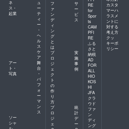
ネ
ュ
フ
サ
カスタ
RE
ス・
ー
ァ
ー
マーハ
for
起業
テ
ン
ビ
ラスメ
Spor
ィ
デ
ス
ントに
ts
ー
ィ
対する
CAM
・
ン
考え方
PFI
ヘ
グ
クッ
RE
ル
と
キーポ
ふる
ス
は
リシー
さと
ケ
プ
実
納税
ア
ロ
施
AD
アー
舞
ジ
事
FOR
ト・
台
ェ
例
ALL
写真
・
ク
HIO
パ
ト
KOS
フ
の
HI
ォ
作
JFA
ー
り
クラ
マ
方
ウド
ン
プ
統
ファ
ス
ロ
計
ン
ソー
ジ
デ
ディ
シャ
ェ
ー
ング
ル
ク
タ