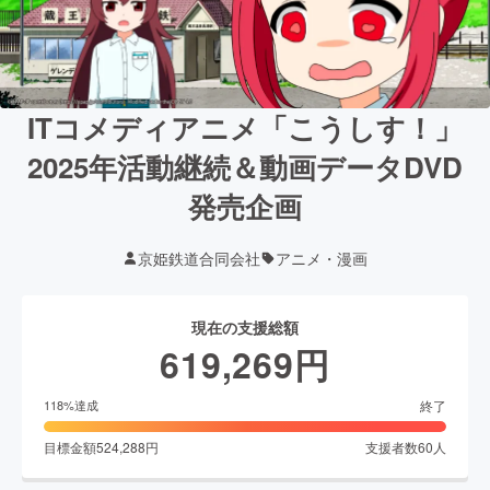
ITコメディアニメ「こうしす！」
2025年活動継続＆動画データDVD
発売企画
京姫鉄道合同会社
アニメ・漫画
現在の支援総額
619,269
円
終了
118
%達成
目標金額
524,288
円
支援者数
60
人