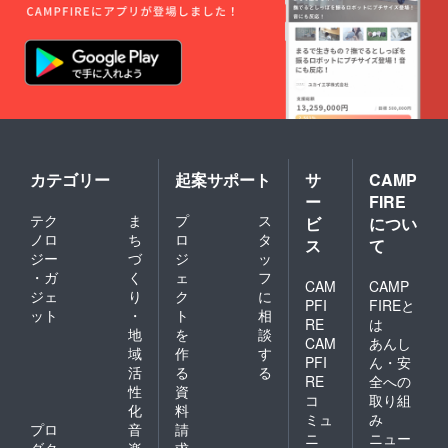
ンに貼
食品表
付され
示はお
たラベ
届け商
ルや注
品のラ
意書き
ベルに
をご確
表記さ
認くだ
れま
さい。
す。商
※DX（D
品開封
aXi/だ
前には
し）
必ずお
カテゴリー
起案サポート
サ
CAMP
しょう
届けの
ゆ 【名
ー
FIRE
リター
称】だ
ンに貼
テク
ま
プ
ス
ビ
につい
ししょ
付され
ノロ
ち
ロ
タ
ス
て
うゆ
たラベ
ジー
づ
ジ
ッ
（しょ
ルや注
・ガ
く
ェ
フ
うゆ加
意書き
CAM
CAMP
工品）
ジェ
り
ク
に
をご確
PFI
FIREと
【内容
認くだ
ット
・
ト
相
RE
は
量】
さい。
地
を
談
CAM
あんし
360ml ×
域
作
す
1本 原
PFI
ん・安
活
る
る
材料及
RE
全への
性
資
び添加
コ
取り組
物等の
化
料
ミュ
み
食品表
プロ
音
請
ニ
ニュー
示はお
ダク
楽
求