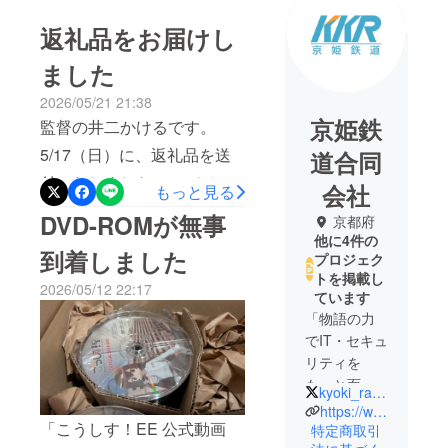
返礼品をお届けし
ました
2026/05/21 21:38
京姫鉄
監督の井二かけるです。
5/17（日）に、返礼品を送
道合同
付いたしました。（デジタ
会社
もっと見る
ルコースの方にはAVCHD版
DVD-ROMが無事
京都府
のISOイメージもアップロー
他に4件の
到着しました
プロジェク
ド済です）皆様のお手元に
トを掲載し
2026/05/12 22:17
無事届きましたでしょう
ています
「物語の力
か？ もし破損等の問題な
でIT・セキュ
どがございましたら、メッ
リティを
セージにてお知らせいただ
もっと面白
kyoki_railway
ければ幸いです。これをも
く」をモッ
https://www.kyoki-railway.co.jp
「こうしす！EE 公式動画
トーに、
特定商取引
ちまして本プロジェクトは