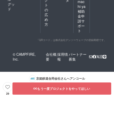
mac
グッ
ト
hi-ya
ド
の
補助
広
金申
め
請サ
方
ポー
ト
「QRコード」は株式会社デンソーウェーブの登録商標です。
© CAMPFIRE,
会社概
採用情
パートナー
Inc.
要
報
募集
京姫鉄道合同会社
さんへアンコール
もう一度プロジェクトをやってほしい
29