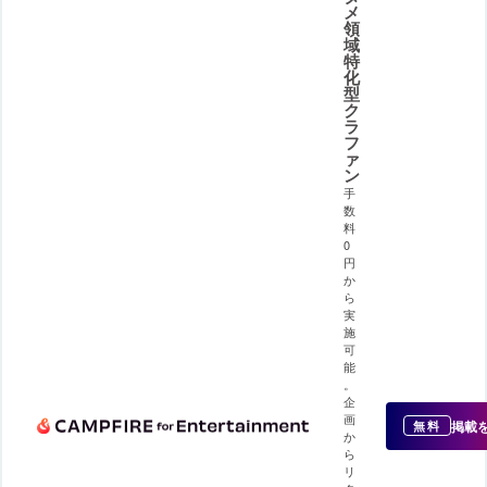
メ
領
域
特
化
型
ク
ラ
フ
ァ
ン
手
数
料
0
円
か
ら
実
施
可
能
。
企
画
掲載
無料
か
ら
リ