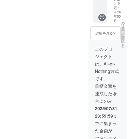
ター
画デー
コース
け予
けでき
い。
として、AVCHD対応の
ン】 ★
タDVD
定：
の説明
なくな
クレ
2026
ISOイ
及び本
りま
DVD/BDプレーヤー等にて
年05
ジット
メージ
文の注
す。 ※
こ
月
掲載
★こう
の
意事項
法人・
再生できる可能性が高まる
リ
（希望
しす！
タ
をご覧
事業者
ー
者の
EE DVD
ン
見込みです。※DVD-
くださ
詳細を見る
として
を
み） ★
パッ
選
い。 ※
のお申
択
ROM（片面2層）での製造
英語版
ケージ
す
個人情
し込み
る
字幕レ
1個 ★
報管理
このプロ
はでき
を予定しておりますが、こ
ビュー
小説
の観点
ませ
ジェクト
参加
「ハッ
から、
ん。
のまま製造を進行できない
（104万
クしな
デジタ
は、All-or-
円以上
いで監
場合、状況によってはやむ
ルコン
Nothing方式
達成の
査役 1.5
テンツ
を得ずDVD-R DLメディアで
場合の
巻」印
は、
です。
み） ★
刷版 1
メール
のご提供となる可能性がご
目標金額を
こうし
冊 ★監
アドレ
す！EE
督サイ
スを収
達成した場
ざいます。なお、Bプラン以
公式動
ン入り
集せ
合にのみ、
画デー
DVD
上の返礼品であるISOイメー
ず、
タDVD
パッ
CAMPF
2025/07/31
ジ（※仕様変更前）はすでに
ISOイ
ケージ
IREメッ
23:59:59
ま
メージ
1個 ★
セージ
アップロード済みです。ま
★こう
インシ
機能に
でに集まっ
しす！
デント
てお届
た、Dプラン以上の「ぽん酢
た金額が
EE DVD
レスぽ
けいた
パッ
ん酢
しょうゆ＆DX（だし）しょ
しま
ファンディ