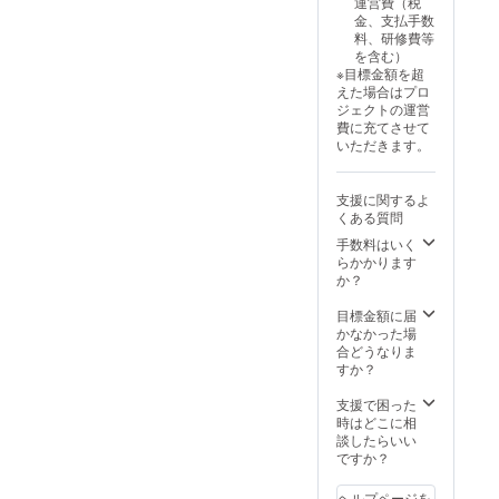
運営費（税
ニメ化
集せ
金、支払手数
場面を1
ず、
料、研修費等
カット
CAMPF
を含む）
アニメ
IREメッ
※目標金額を超
化 必
セージ
えた場合はプロ
ず、本
機能に
ジェクトの運営
文の各
てお届
費に充てさせて
コース
けいた
いただきます。
の説明
しま
及び本
す。
文の注
CAMPF
支援に関するよ
意事項
IREを退
くある質問
をご覧
会され
くださ
た場
手数料はいく
い。 ※
合、リ
らかかります
個人情
ターン
か？
報管理
をお届
の観点
けでき
目標金額に届
から、
なくな
かなかった場
デジタ
りま
合どうなりま
ルコン
す。 ※
すか？
テンツ
法人・
は、
事業者
支援で困った
メール
として
時はどこに相
アドレ
のお申
談したらいい
スを収
し込み
ですか？
集せ
はでき
ず、
ませ
ヘルプページを