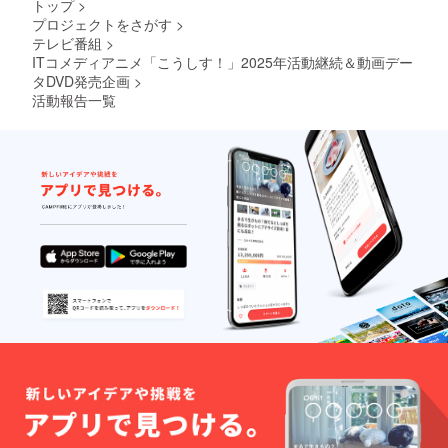
トップ
>
デント
届けの
プロジェクトをさがす
>
レスぽ
リター
ん酢
ンに貼
テレビ番組
>
しょう
付され
ITコメディアニメ「こうしす！」2025年活動継続＆動画デー
ゆ 【名
たラベ
タDVD発売企画
>
称】ぽ
ルや注
活動報告一覧
んず
意書き
しょう
をご確
ゆ 【内
認くだ
容量】
さい。
360ml ×
※DX（D
1本 原
aXi/だ
材料及
し）
び添加
しょう
物等の
ゆ 【名
食品表
称】だ
示はお
ししょ
届け商
うゆ
品のラ
（しょ
ベルに
うゆ加
表記さ
工品）
れま
【内容
す。商
量】
品開封
360ml ×
前には
1本 原
必ずお
材料及
届けの
び添加
リター
物等の