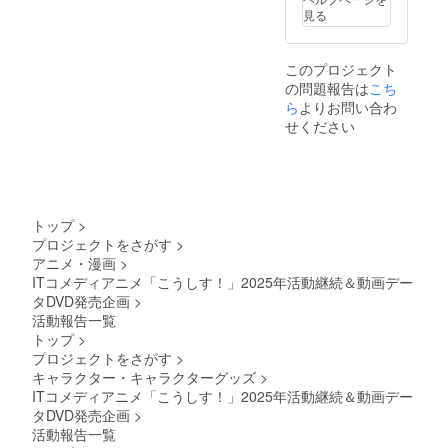
CAMPF
ん。 ※
見る
IREメッ
インシ
セージ
デント
機能に
レスぽ
このプロジェクト
てお届
ん酢
の問題報告は
けいた
こち
しょう
しま
ゆ 【名
ら
よりお問い合わ
す。
称】ぽ
せください
CAMPF
んず
IREを退
しょう
会され
ゆ 【内
た場
容量】
合、リ
360ml ×
ターン
1本 原
トップ
>
をお届
材料及
プロジェクトをさがす
>
けでき
び添加
アニメ・漫画
>
なくな
物等の
りま
ITコメディアニメ「こうしす！」2025年活動継続＆動画デー
食品表
す。 ※
示はお
タDVD発売企画
>
法人・
届け商
活動報告一覧
事業者
品のラ
トップ
>
として
ベルに
プロジェクトをさがす
>
のお申
表記さ
し込み
キャラクター・キャラクターグッズ
>
れま
はでき
す。商
ITコメディアニメ「こうしす！」2025年活動継続＆動画デー
ませ
品開封
タDVD発売企画
>
ん。 ※
前には
活動報告一覧
インシ
必ずお