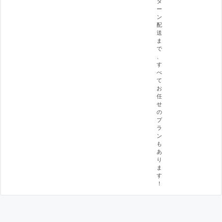
タ
ー
ン
配
送
ま
で
、
す
べ
て
お
任
せ
の
プ
ラ
ン
も
あ
り
ま
す
！