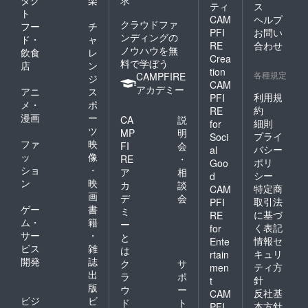
届け商
ティ
ス
ト
品のラ
CAM
ヘルプ
クラウドファ
フー
チ
ベルに
PFI
お問い
ンディングの
表記さ
ド・
ャ
RE
合わせ
れま
ノウハウを無
飲食
レ
Crea
す。商
料で学ぼう
店
ン
品開封
tion
各種規定
CAMPFIRE
ジ
前には
CAM
アカデミー
アニ
ス
必ずお
利用規
PFI
届けの
メ・
ポ
約
RE
リター
漫画
ー
CA
説
細則
for
ンに貼
ツ
MP
明
プライ
Soci
付され
ファ
映
FI
会
たラベ
バシー
al
ッ
像
RE
・
ルや注
ポリ
Goo
ショ
・
意書き
ア
相
シー
d
をご確
ン
映
カ
談
特定商
CAM
認くだ
画
デ
会
取引法
PFI
さい。
ゲー
書
ミ
に基づ
RE
ム・
籍
ー
く表記
for
サー
・
と
情報セ
Ente
ビス
雑
は
キュリ
rtain
開発
誌
ク
サ
ティ方
men
出
ラ
ポ
針
t
版
ウ
ー
反社基
CAM
ビジ
ビ
ド
ト
本方針
PFI