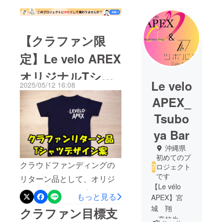
【クラファン限
定】Le velo AREX
オリジナルTシャ
Le velo
2025/05/12 16:08
ツデザインを作り
APEX_
ました！
Tsubo
ya Bar
沖縄県
初めてのプ
クラウドファンディングの
ロジェクト
です
リターン品として、オリジ
【Le vélo
ナルTシャツのデザインを考
もっと見る
APEX】宮
えてみました！デザインの
城 翔
クラファン目標支
高校生の
特徴 ✔ 素材: スポーツ時に