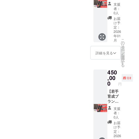
で、水
①】
になり
支援
曜日以
12ヶ月
ま
者：
外にな
間3名限
す。
0人
りま
定で
※パーツ
お届
す。 ・
コーチ
代は相
け予
注意事
ングい
談のう
定：
項：こ
たしま
2026
え、別
年01
ちらの
す。
途費用
こ
月
リター
「将来
が掛か
の
リ
ンは事
ロード
る場合
タ
ー
前協議
バイク
があり
ン
詳細を見る
を
が必要
選手に
ます。
選
択
です。
なりた
・実施
す
る
CAMPF
い」
期間：
450
IRE内の
「ロー
2026年
メッ
ドバイ
,00
１月～
残り2
セージ
クを
2029年
0
円
機能で
乗って
12月3日
お問い
いるが
【若手
日まで
合わせ
より本
育成プ
の上、
格的で
ラン
協議済
自分に
②】
支援
みの方
合った
12ヶ月
者：
のみご
乗り方
間2名限
0人
購入い
が知り
定で
お届
ただけ
たい」
コーチ
け予
ます。
など ・
ングと
定：
沖縄在
競技に
2026