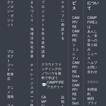
テク
ま
プ
ス
ビ
につい
ノロ
ち
ロ
タ
ス
て
ジー
づ
ジ
ッ
・ガ
く
ェ
フ
CAM
CAMP
ジェ
り
ク
に
PFI
FIREと
ット
・
ト
相
RE
は
地
を
談
CAM
あんし
域
作
す
PFI
ん・安
活
る
る
RE
全への
性
資
コ
取り組
化
料
ミュ
み
プロ
音
請
ニ
ニュー
ダク
楽
求
ティ
ス
ト
CAM
ヘルプ
クラウドファ
フー
チ
PFI
お問い
ンディングの
ド・
ャ
RE
合わせ
ノウハウを無
飲食
レ
Crea
料で学ぼう
店
ン
tion
各種規定
CAMPFIRE
ジ
CAM
アカデミー
アニ
ス
利用規
PFI
メ・
ポ
約
RE
漫画
ー
CA
説
細則
for
ツ
MP
明
プライ
Soci
ファ
映
FI
会