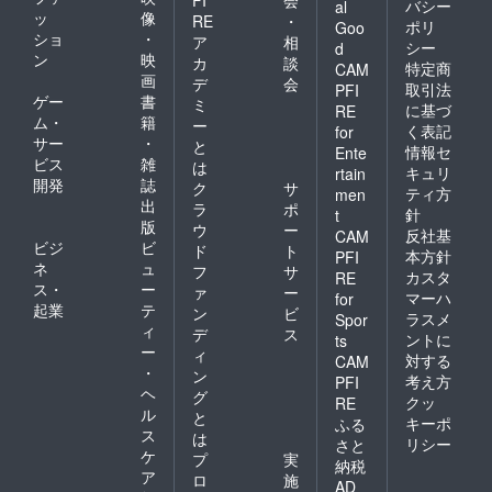
バシー
al
ッ
像
RE
・
ポリ
Goo
ショ
・
ア
相
シー
d
ン
映
カ
談
特定商
CAM
画
デ
会
取引法
PFI
ゲー
書
ミ
に基づ
RE
ム・
籍
ー
く表記
for
サー
・
と
情報セ
Ente
ビス
雑
は
キュリ
rtain
開発
誌
ク
サ
ティ方
men
出
ラ
ポ
針
t
版
ウ
ー
反社基
CAM
ビジ
ビ
ド
ト
本方針
PFI
ネ
ュ
フ
サ
カスタ
RE
ス・
ー
ァ
ー
マーハ
for
起業
テ
ン
ビ
ラスメ
Spor
ィ
デ
ス
ントに
ts
ー
ィ
対する
CAM
・
ン
考え方
PFI
ヘ
グ
クッ
RE
ル
と
キーポ
ふる
ス
は
リシー
さと
ケ
プ
実
納税
ア
ロ
施
AD