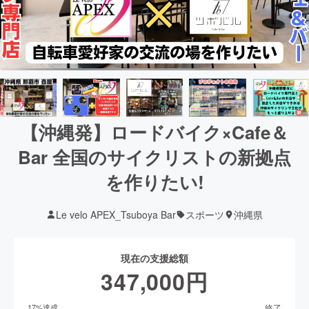
【沖縄発】ロードバイク×Cafe＆
Bar 全国のサイクリストの新拠点
を作りたい!
Le velo APEX_Tsuboya Bar
スポーツ
沖縄県
現在の支援総額
347,000
円
終了
17
%達成