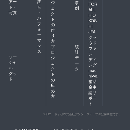
アー
舞
ジ
事
FOR
ト・
台
ェ
例
ALL
写真
・
ク
HIO
パ
ト
KOS
フ
の
HI
ォ
作
JFA
ー
り
クラ
マ
方
ウド
ン
プ
統
ファ
ス
ロ
計
ン
ソー
ジ
デ
ディ
シャ
ェ
ー
ング
ル
ク
タ
mac
グッ
ト
hi-ya
ド
の
補助
広
金申
め
請サ
方
ポー
ト
「QRコード」は株式会社デンソーウェーブの登録商標です。