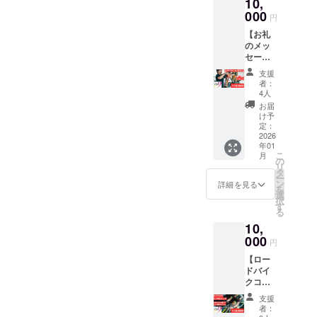
10,
APEXオ
けま
す。 動
りま
リジナ
000
す。 ・
画は60
す。 ※
円
ルデザ
現金へ
秒ほど
文字の
【お礼
インT
の交換
の尺で
大きさ
のメッ
シャ
はでき
制作い
はクラ
セージ
ツ】 Le
ませ
たしま
ウド
（メー
velo
ん。お
す。
ファン
支援
ル）】
APEX
つりは
YouTub
者：
ディン
感謝の
オー
でませ
4人
e short
グ終了
気持ち
ナーが
ん。 ・
で紹介
お届
後の集
を込め
デザイ
初回来
け予
する際
計によ
て、お
ンしたT
定：
店時に
に
り確定
礼の
2026
シャツ
お渡し
【メー
致しま
年01
メッ
を提供
いたし
カー
す。 店
こ
月
セージ
しま
の
ます。
名、モ
舗完成
リ
をお送
す。 ・
タ
スタッ
デル、
後に掲
ー
りしま
サイズ
ン
フにク
詳細を見る
年式、
示板の
を
す。
展開：
選
ラウド
お気に
お写真
択
【ロー
XS・
す
ファン
入りポ
をお送
る
ドバイ
S・M・
ディン
イン
りいた
10,
クメン
L ※デザ
グで支
ト】を
します
テナン
000
インは
援をし
事前に
円
ので概
ス】 洗
製作中
た旨を
メール
要欄に
【ロー
車・点
でござ
お声掛
アドレ
メール
ドバイ
検・
いま
けくだ
スの文
アドレ
クコン
コー
す。活
さい。
章でお
スをご
サル
ティン
動報告
・有効
伝えく
支援
記入く
ティン
グが
等で発
期限：
者：
ださ
ださ
グ（リ