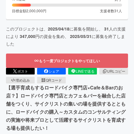
目標金額
2,000,000
円
支援者数
31
人
このプロジェクトは、
2025/04/18
に募集を開始し、
31
人の支援
により
347,000
円の資金を集め、
2025/05/31
に募集を終了しま
した
もう一度プロジェクトをやってほしい
ポスト
シェア
LINEで送る
URLコピー
埋め込み
QRコード
【選手育成もするロードバイク専門店×Cafe＆Barのお
店？】ロードバイク専門店とカフェ＆バーを融合した店
舗をつくり、サイクリストの集いの場を提供するととも
に、ロードバイクの購入～カスタムのコンサルティング
の実施や将来プロとして活躍するサイクリストを育成す
る場も提供したい！