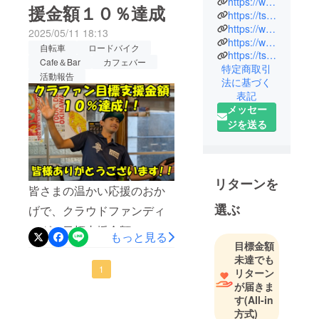
https://www.instagram.com/le_velo_apex/
援金額１０％達成
時からロー
https://tsuboyabase.com/le-velo-apex/
も適した通気性の高い生地
ドバイク一
https://www.instagram.com/yosshii_cycling/
2025/05/11 18:13
で、快適な着心地✔ カラー:
https://www.youtube.com/@yosshi_cycling
筋で、メカ
自転車
ロードバイク
https://tsuboyabase.com/tsuboya-bar/
シックな紺色で、どんな
ニック歴１
Cafe＆Bar
カフェバー
特定商取引
１年目。
シーンでも使いやすい ✔ 表
活動報告
法に基づく
モットーは
表記
面: 右胸に店舗のロゴを配置
「仕事も趣
メッセー
し、さりげないブランドの
味もロード
ジを送る
アクセント ✔ 裏面: 「沖
バイク！！
ロードバイ
縄・ロードバイク・Le velo
クを愛し！
AREXのイメージカラー」
リターンを
ロードバイ
皆さまの温かい応援のおか
を取り入れ、躍動感と地域
クに愛され
選ぶ
げで、クラウドファンディ
た男！」
の魅力を反映このTシャツを
ングの目標支援金額の10%
ロードバ
着ることで、ロードバイク
もっと見る
目標金額
イク専門店
を達成しました！ このプロ
愛好者や沖縄の風景を愛す
未達でも
「Le vélo
ジェクトに賛同し、ご支援
1
リターン
る人々が共感できるデザイ
APEX」を経
が届きま
いただいた皆さまに心より
営し、競技
ンになっています！こだわ
す
(All-in
感謝申し上げます。沖縄の
用ロードバ
方式)
りのデザインに込めた想い