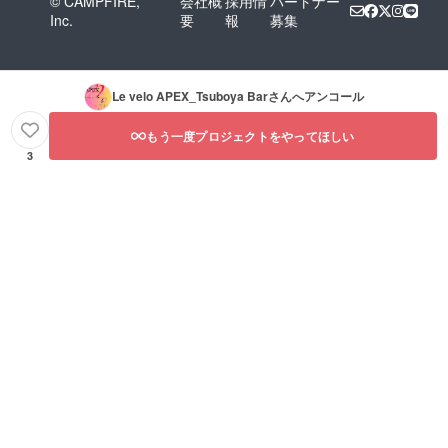
© CAMPFIRE,
会社概
採用情
パートナー
Inc.
要
報
募集
Le velo APEX_Tsuboya Bar
さんへアンコール
もう一度プロジェクトをやってほしい
3