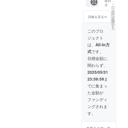
年01
住の
欠かせ
こ
月
方、当
ない
の
リ
施設に
ロード
タ
ー
通える
バイク
ン
詳細を見る
を
方のみ
を貸し
選
択
(オンラ
出し(メ
す
る
イン対
ンテナ
このプロ
応不可)
ンス込
ジェクト
・対象
み)いた
年齢：
しま
は、
All-In方
小学3年
す。
式
です。
生～中
「初め
学３年
てロー
目標金額に
生 ・実
ドバイ
関わらず、
施概
クに乗
要：平
る」
2025/05/31
日室内
「将来
23:59:59
ま
トレー
ロード
ニング
バイク
でに集まっ
週2回
選手に
た金額が
休日実
なりた
走ト
い」
ファンディ
レーニ
「子ど
ングされま
ング週1
もの成
回 ・利
長に合
す。
用可能
わせた
時間
本格的
帯：平
なロー