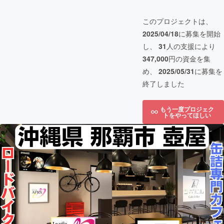
このプロジェクトは、
2025/04/18
に募集を開始
し、
31
人の支援により
347,000
円の資金を集
め、
2025/05/31
に募集を
終了しました
もう一度プロジェク
トをやってほしい