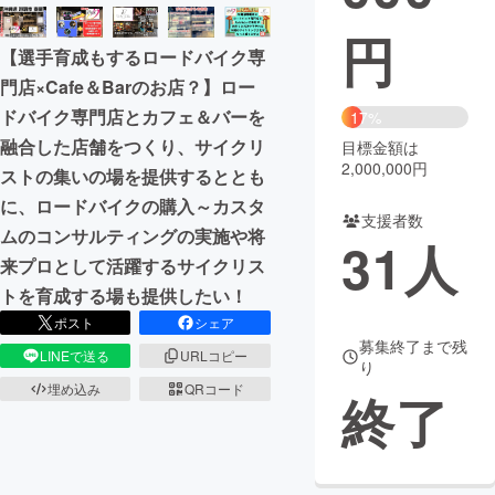
円
まちづくり・地域活性化
【選手育成もするロードバイク専
門店×Cafe＆Barのお店？】ロー
CAMPFIRE for Social Good
CAMPFIRE Creation
ドバイク専門店とカフェ＆バーを
17%
CAMPFIREふるさと納税
machi-ya
コミュニティ
融合した店舗をつくり、サイクリ
目標金額は
2,000,000円
ストの集いの場を提供するととも
に、ロードバイクの購入～カスタ
支援者数
ムのコンサルティングの実施や将
31
人
来プロとして活躍するサイクリス
トを育成する場も提供したい！
ポスト
シェア
募集終了まで残
LINEで送る
URLコピー
り
埋め込み
QRコード
終了