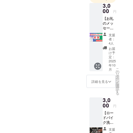
イクの販
サイクリング文化をさらに
3,0
を、ぜひチェックしてくだ
売・整備を
00
円
発展させるための施設設立
さい。 このTシャツを通じ
手掛けてき
【お礼
を目指し、多くの方々と共
ました。壺
て、プロジェクトの魅力を
のメッ
セージ
屋でロード
に一歩ずつ前進できること
もっと伝えられたら嬉しい
（メー
バイク専門
支援
を嬉しく思います。この場
ル）】
者：
です！ 応援、よろしくお願
店を初めて
感謝の
4人
所が、サイクリストにとっ
気持ち
４年、地元
いします！
お届
を込め
け予
ての憩いの場となり、地域
のサイクリ
て、お
定：
ストや沖縄
礼の
2025
の方々とつながる拠点にな
年10
メッ
を訪れる皆
こ
月
るよう、これからも精一杯
セージ
の
さんに支え
リ
をお送
タ
取り組んでまいります。し
ー
りしま
られてきま
ン
詳細を見る
を
す。
選
かし、まだ目標達成までの
した。
択
す
る
「ツール・
道のりは続きます。今後も
3,0
ド・沖縄
多くの方々にこのプロジェ
00
円
2024」の沖
クトを知っていただき、沖
【ロー
縄選抜チー
ドバイ
ムや「グラ
縄のサイクリング文化をよ
ク洗車
ンフォンド
割引
り活性化させるための挑戦
支援
券】 通