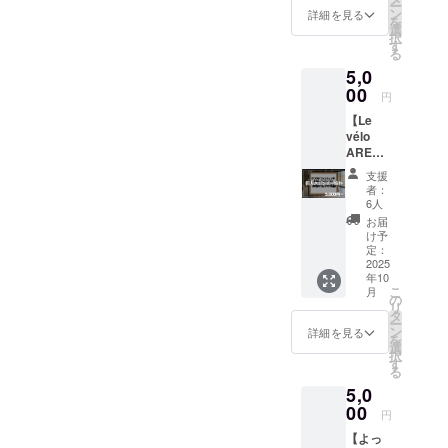
ー
しま
これを
す。
ン
詳細を見る
を
す。 入
機会に
選
択
力して
是非、
す
る
【ツボバ
頂いた
当店の
5,0
メール
洗車を
ル】よっ
アドレ
00
体感し
円
しーサイク
スに約1
てみて
【Le
分の感
リング
くださ
vélo
謝の
い。 ※
自転車系
AREX
メッ
リター
YouTuberと
・ツボ
セージ
ンの使
支援
バル個
動画の
用方法
して活動
者：
人スポ
URLを
につい
6人
し、チャン
ン
貼りま
て ご希
お届
サー】
ネル登録者
す。
望の日
け予
店内の
定：
時を概
数も1万人を
良く見
2025
要欄に
越え、多く
年10
える位
ご記入
こ
月
置に個
のサイクリ
の
よろし
リ
人スポ
タ
くお願
ストに情報
ー
ンサー
ン
いいた
詳細を見る
を
発信を行っ
様名を
選
しま
択
表示し
す
す。 ・
てきまし
る
た
ご利用
た。カフェ
5,0
85m×6
方法：
5cm程
＆バー「ツ
00
チケッ
円
の掲示
トは弊
ボバル」で
【よっ
板にお
社店舗