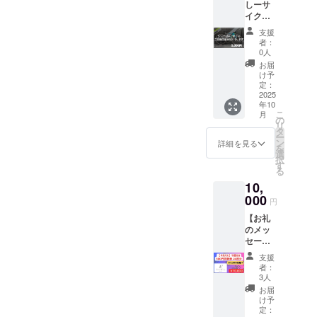
は、サイク
しーサ
名前を
［Le
イクリ
お書き
リストに
velo
ングの
致しま
AREX
支援
とって居心
YouTub
す。 掲
］で洗
者：
eチャン
地の良い空
載期
0人
車サー
ネルで
間：
ビスご
お届
間を提供
貴方の
2025年
け予
利用い
し、ライド
ご自慢
10月1日
定：
ただけ
の愛車
2025
から1年
の途中や終
ます。
年10
紹介動
間掲
・有効
わりにリ
こ
月
画を作
載、事
の
期限：
リ
ラックスで
成しま
業が存
タ
2025年
ー
す】 リ
続する
ン
詳細を見る
きる場所を
10月か
を
ターン
限り掲
選
ら2026
目指しま
択
方法 概
載 注意
す
年9月末
る
要欄に
す。支援者
事項：
まで
10,
メール
支援
の皆さまと
アドレ
000
時、必
円
もリアルに
スをご
ず備考
【お礼
記入く
欄に掲
交流しなが
のメッ
ださ
載を希
ら、サイク
セージ
い。 ご
望され
（メー
リングの魅
記載さ
るお名
支援
ル）】
れた
前をご
者：
力をさらに
感謝の
メール
記入く
3人
広めていき
気持ち
アドレ
ださい
お届
を込め
スに
け予
て、お
2025年
定：
：ロ