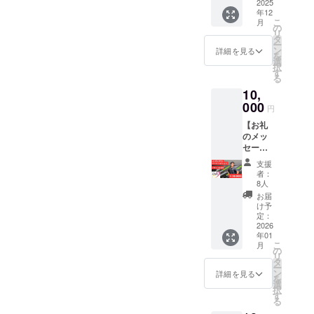
礼の
2025
9月頃に
ゴやバ
年12
メッ
改めて
ナーな
こ
月
セージ
ご連絡
の
どの画
リ
をお送
いたし
タ
像の受
ー
りしま
ますの
ン
け渡し
詳細を見る
を
す。
でその
選
につい
択
【カ
際に支
す
ては、
る
フェ＆
援者様
プロ
10,
バー
の紹介
ジェク
「ツボ
000
して欲
ト終了
円
バル」
しい自
後にお
【お礼
で使え
転車
送り
のメッ
る500円
(ロード
セージ
回数券
バイ
（メー
24回
ク、ク
する
支援
ル）】
分】 ・
ロスバ
メール
者：
感謝の
ツボバ
イク、
8人
をご確
気持ち
ルで使
マウン
認くだ
お届
を込め
えるチ
テンバ
け予
さい。
て、お
ケット
定：
イク、
礼の
2026
（500円
TTバイ
：ご
年01
メッ
×24回）
クなど)
支援金
こ
月
セージ
・ツボ
の
の写真
額の大
リ
をお送
バルで
タ
を10枚
きさに
ー
りしま
のお買
ン
ほど添
詳細を見る
よって
を
す。
い物に
選
付お願
文字の
択
【Le
ご利用
す
いいた
大きさ
る
vèlo
いただ
しま
が変わ