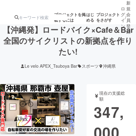
新
ロ
規
グ
会
プロジェクトを掲
はじ
プロジェクト
/
載するには
める
をさがす
イ
員
ン
登
【沖縄発】ロードバイク×Cafe＆Bar
録
全国のサイクリストの新拠点を作り
たい!
人気のプロ
注目のリ
注目の新着プロ
募集終了が近いプ
もうすぐ公開
ジェクト
ターン
ジェクト
ロジェクト
されます
Le velo APEX_Tsuboya Bar
スポーツ
沖縄県
アート・写真
音楽
現在の支援総
テクノロジー・ガジェット
ゲーム・サ
額
347,
映像・映画
書籍・雑誌
000
ビジネス・起業
チャレンジ