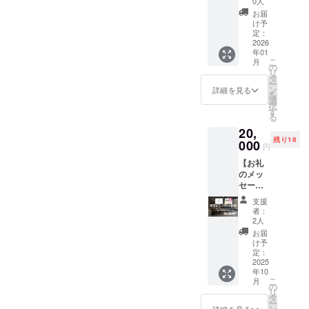
セット
表させ
0人
2025年
い。 ご
い。 こ
アル）
になっ
ていた
12月～
お届
不明な
れを機
40分程
たお得
だきま
け予
2027年
点がご
会に是
度】 Le
なコー
定：
す。 ※
12月30
ざいま
非、個
velo
2026
ス！ ・
サイズ
日 ・未
したら
人スポ
年01
APEX
詳細：
はオプ
成年の
コメン
ンサー
こ
月
オー
工程の
の
ション
方には
トくだ
様をお
リ
ナーが
詳細 ・
タ
（プル
ソフト
さい。
待ちし
ー
知識と
提供方
ン
ダウン
詳細を見る
ドリン
ており
を
経験を
法：支
選
選択）
クのみ
ま
択
活かし
援者様
す
でご指
提供に
す！！
る
てあな
の持ち
定くだ
なりま
！
20,
たの
込み、
さい。
す。
残り18
ロード
000
輸送で
※料金は
円
バイク
よろし
送料込
【お礼
をコン
くお願
みにな
のメッ
サルさ
いいた
りま
セージ
せてい
しま
す。
（メー
ただき
す。 ・
支援
ル）】
ます！
注意事
者：
感謝の
・詳
項：本
2人
気持ち
細：コ
島、県
お届
を込め
ンサル
内離
け予
て、お
ティン
定：
島、県
礼の
2025
グ（フ
外など
年10
メッ
レー
輸送に
こ
月
セージ
ム、カ
の
かかる
リ
をお送
スタム
タ
費用は
ー
りしま
パーツ
ン
詳細を見る