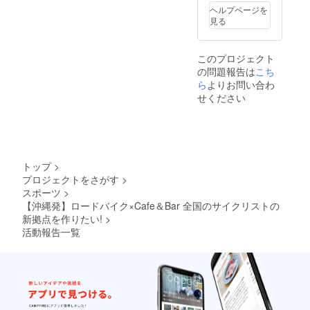
提供方
レーニ
ヘルプページを
法：ク
ング週1
見る
ラウド
回 ・利
ファン
用可能
ディン
時間
このプロジェクト
グ終了
帯：平
の問題報告は
後、
日18:00
こち
メール
～
ら
よりお問い合わ
にて詳
19:00(
せください
細をお
当施設
送りい
でロー
たしま
ラー練
すので
習、定
備考欄
休日を
にメー
除く)
トップ
>
ルアド
プロジェクトをさがす
>
レスの
スポーツ
>
ご記入
：
よろし
休日
【沖縄発】ロードバイク×Cafe＆Bar 全国のサイクリストの
くお願
(土、
新拠点を作りたい!
>
いしま
日)08:0
活動報告一覧
す。
0～
10:00(
実走ト
レーニ
ング) ・
有効期
限：