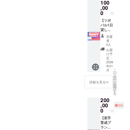
100
13:00～
の汚れ
でご負
19:00(
,00
を除去
担くだ
定休
～ 細や
0
さい。
円
日、育
かな作
・クラ
成教室
【ツボ
業で不
ウド
の指導
バル1日
安無く
ファン
時間を
貸し切
乗車頂
ディン
除く) ・
り権】
ける愛
グ終了
支援
有効期
ツボバ
車へと
後、詳
者：
限：
ルの場
仕上げ
0人
細情報
2026年
所を1日
ます。
をメー
お届
1月以降
貸し切
『唯一
け予
ルにて
の利用
ること
無二』
定：
ご案内
開始日
ができ
2026
のオー
しま
年01
から
ます。
バー
す。
こ
月
13ヵ月
・ワー
ホール
の
リ
ク
バイク
タ
ー
ショッ
ショッ
ン
詳細を見る
を
プや勉
プと自
選
択
強会、
負して
す
る
トーク
おりま
200
ショー
す。 ※
などに
,00
オー
残り3
活用で
バー
0
円
きま
ホール
す！ ・
【若手
の工賃
日時は
育成プ
のみの
先着順
ラン
プラン