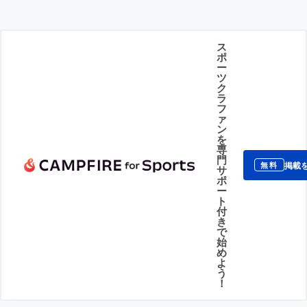
ス
ポ
ー
ツ
ク
ラ
フ
ァ
ン
を
専
門
掲載
無料
サ
ポ
ー
ト
付
き
で
始
め
よ
う
！