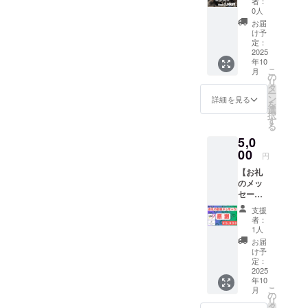
美ら島」の
者：
常の洗
を続けていきたいと思いま
0人
メカニック
車は
お届
す。引き続き、ご支援・応
として正式
3,500円
け予
での
定：
に起用され
援をどうぞよろしくお願い
サービ
2025
るなど、高
年10
スが、
いたします！
こ
月
クラ
度な技術力
の
リ
ファン
タ
が認められ
ー
限定で
ン
詳細を見る
を
ています。
3,000
選
択
円！！
本プロジェ
す
る
チェー
クトでは、
5,0
ンのオ
修理・カス
イル汚
00
円
れも超
タム、選手
【お礼
音波洗
育成、ロー
のメッ
浄し、
セージ
車体の
ドバイクコ
動画】
洗車
支援
ンサルティ
感謝の
後、フ
者：
ングを通じ
気持ち
レーム
1人
を込め
にワッ
て、沖縄の
お届
て、お
クス
け予
サイクリン
礼の
コー
定：
メッ
2025
グ文化をよ
ディン
年10
セージ
グいた
り広める役
こ
月
動画を
しま
の
リ
割を担いま
お送り
す！！
タ