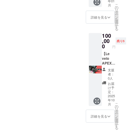
年01
日１回
データ
【開店
帯:13:0
こ
月
60分(週
化を
の
記念イ
0〜
リ
2回利用
し、お
タ
ベント
19:00（
ー
可能) ・
客様に
ン
詳細を見る
招待】
定休日
を
利用可
細かく
選
開店記
は除
択
能時間
ビ
す
念イベ
く） ※
る
帯：
フォー
ントに
メール
100
13:00～
アフ
ご招待
アドレ
19:00(
,00
ターを
します
残り5
スは必
定休
知って
0
・日
ずご入
円
日、育
頂くこ
程：
力下さ
成教室
【Le
とで、
2025年
い。
の指導
velo
愛車を
10月11
時間を
APEX練
一段と
日(土)
除く) ・
習場使
輝かせ
予定 ・
支援
有効期
用権
る事を
場所：
者：
限：
（13ヶ
お約束
0人
沖縄県
2026年
月プラ
致しま
那覇市
お届
1月以降
ン）】
す。 ～
け予
「Le
の利用
・実施
ベアリ
定：
velo
開始日
概要：1
2025
ング１
APEX＆
年10
から6ヵ
日１回
つ１つ
ツボバ
こ
月
月
60分(週
をク
の
ル」 ・
リ
2回利用
リーニ
タ
支援者
ー
可能) ・
ング～
ン
詳細を見る
様の交
を
利用可
～フ
選
通費や
択
能時間
レーム
す
滞在費
る
帯：
の内部
は各自