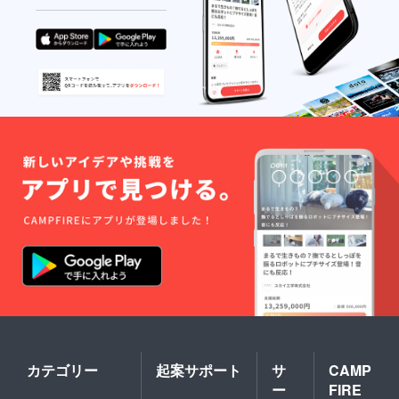
2026年
1月以降
の利用
開始日
から
12ヵ月
提供方
法：ク
ラウド
ファン
ディン
グ終了
後、
メール
にて詳
細をお
送りい
たしま
す。備
考欄に
メール
アドレ
スのご
記入よ
ろしく
お願い
カテゴリー
起案サポート
サ
CAMP
しま
ー
FIRE
す。