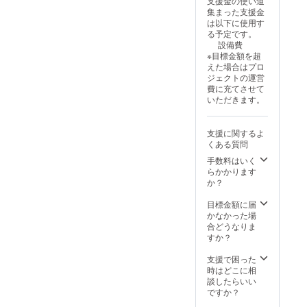
支援金の使い道
日18:00
ドバイ
集まった支援金
～
クは用
は以下に使用す
19:00(
意が難
る予定です。
当施設
しい」
設備費
でロー
など ・
※目標金額を超
ラー練
沖縄在
えた場合はプロ
習、定
住の
ジェクトの運営
休日を
方、当
費に充てさせて
除く)
施設に
いただきます。
通える
方のみ
：
(オンラ
支援に関するよ
休日
イン対
くある質問
(土、
応不可)
日)08:0
・対象
手数料はいく
0～
年齢：
らかかります
10:00(
小学3年
か？
実走ト
生～中
レーニ
学３年
目標金額に届
ング) ・
生 ・実
かなかった場
有効期
施概
合どうなりま
限：
要：平
すか？
2026年
日室内
1月以降
トレー
支援で困った
の利用
ニング
時はどこに相
開始日
週2回
談したらいい
から
休日実
ですか？
12ヵ月
走ト