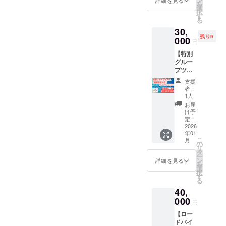
支援者
を
す。
の選定
選
様の負
択
【カ
等） ・
す
担にな
る
フェ＆
提供方
りま
30,
バー
法：
す。 ・
残り9
「ツボ
000
ロード
有効期
円
バル」
バイク
限：
【特別
で使え
コンサ
2026年
グルー
る500円
ルティ
1月〜
プツ
回数券
ング
2029年
アー
24回
（リア
12月31
支援
（動画
分】 ツ
ル）を
日まで
者：
撮影付
ボバル
新店舗
1人
き）10
で使え
でお届
お届
名様限
るチ
けしま
け予
定】 自
ケット
定：
す！ ・
転車
2026
（500×
注意事
年01
YouTub
24回）
項：ご
こ
月
er（よ
・ツボ
の
希望の
リ
っしー
バルで
タ
日時(第
ー
サイク
のお買
ン
三希望
詳細を見る
を
リン
い物に
選
まで)を
択
グ）と
ご利用
す
備考欄
る
走るイ
いただ
にご記
40,
ベント
けま
入お願
に参加
000
す。 ・
いいた
円
でき
1回の来
しま
【ロー
る！！
店で1枚
す。ク
ドバイ
・提供
ご利用
ラウド