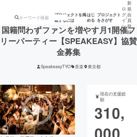
新
ロ
規
グ
会
プロジェクトを掲
はじ
プロジェクト
/
載するには
める
をさがす
イ
員
ン
登
国籍問わずファンを増やす月1開催フ
録
リーパーティー【SPEAKEASY】協賛
金募集
人気のプロ
注目のリ
注目の新着プロ
募集終了が近いプ
もうすぐ公開
ジェクト
ターン
ジェクト
ロジェクト
されます
SpeakeasyTYO
音楽
東京都
アート・写真
音楽
現在の支援総
テクノロジー・ガジェット
ゲーム・サ
額
310,
映像・映画
書籍・雑誌
000
ビジネス・起業
チャレンジ