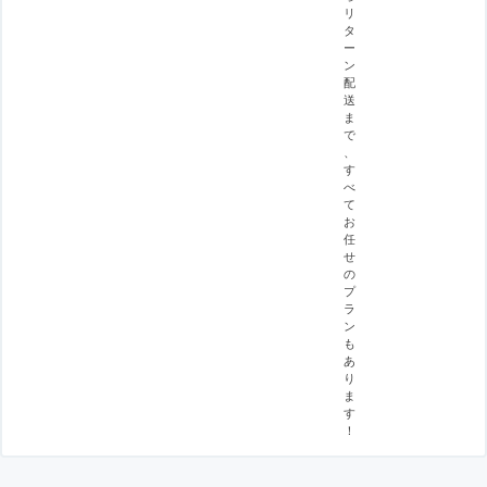
リ
タ
ー
ン
配
送
ま
で
、
す
べ
て
お
任
せ
の
プ
ラ
ン
も
あ
り
ま
す
！