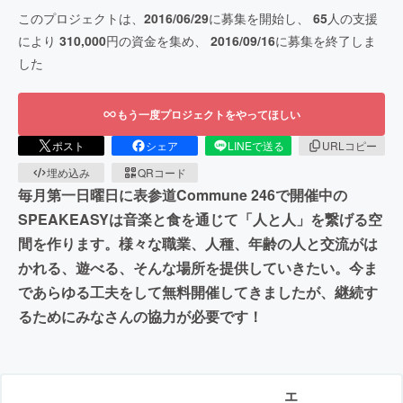
このプロジェクトは、
2016/06/29
に募集を開始し、
65
人の支援
により
310,000
円の資金を集め、
2016/09/16
に募集を終了しま
した
もう一度プロジェクトをやってほしい
ポスト
シェア
LINEで送る
URLコピー
埋め込み
QRコード
毎月第一日曜日に表参道Commune 246で開催中の
SPEAKEASYは音楽と食を通じて「人と人」を繋げる空
間を作ります。様々な職業、人種、年齢の人と交流がは
かれる、遊べる、そんな場所を提供していきたい。今ま
であらゆる工夫をして無料開催してきましたが、継続す
るためにみなさんの協力が必要です！
エ