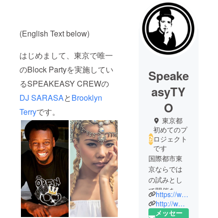
(English Text below)
はじめまして、東京で唯一
のBlock Partyを実施してい
Speake
るSPEAKEASY CREWの
asyTY
DJ SARASA
と
Brooklyn
O
Terry
です。
東京都
初めてのプ
ロジェクト
です
国際都市東
京ならでは
の試みとし
て開催を発
https://www.facebook.com/speakeasytokyo/
表した
http://www.speakeasytyo.com
「SPEAKEA
メッセー