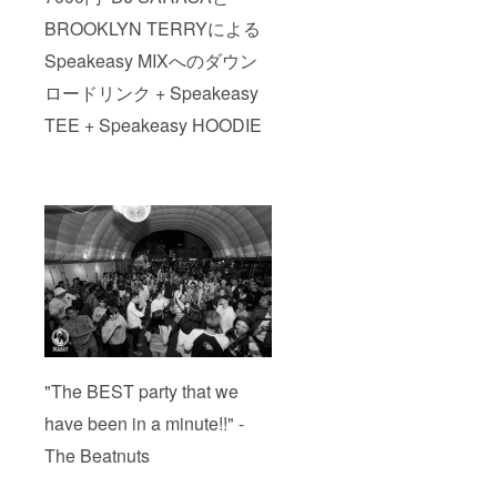
BROOKLYN TERRYによる
Speakeasy MIXへのダウン
ロードリンク + Speakeasy
TEE + Speakeasy HOODIE
"The BEST party that we
have been in a minute!!" -
The Beatnuts