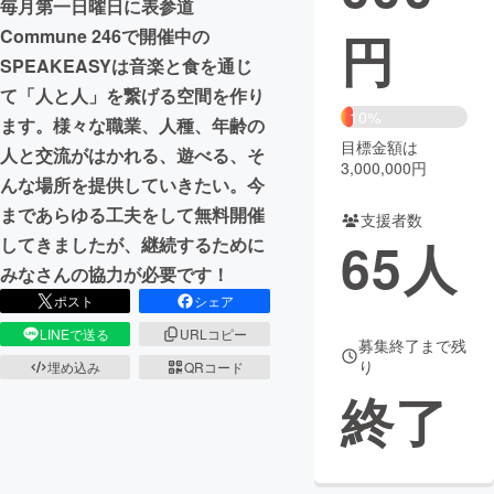
毎月第一日曜日に表参道
円
Commune 246で開催中の
まちづくり・地域活性化
SPEAKEASYは音楽と食を通じ
て「人と人」を繋げる空間を作り
CAMPFIRE for Social Good
CAMPFIRE Creation
10%
ます。様々な職業、人種、年齢の
CAMPFIREふるさと納税
machi-ya
コミュニティ
目標金額は
人と交流がはかれる、遊べる、そ
3,000,000円
んな場所を提供していきたい。今
まであらゆる工夫をして無料開催
支援者数
65
人
してきましたが、継続するために
みなさんの協力が必要です！
ポスト
シェア
LINEで送る
URLコピー
募集終了まで残
り
埋め込み
QRコード
終了