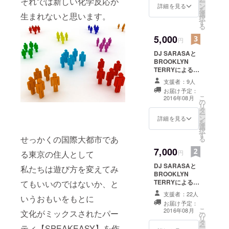
それでは新しい化学反応が
自由人が定
ー
ン
詳細を見る
を
期的に息抜
選
生まれないと思います。
択
す
きと情報交
る
換をしに集
5,000
円
結する秘密
DJ SARASAと
基地、社交
BROOKLYN
場としてス
TERRYによる
Speakeasy MIX
タート。今
支援者：9人
へのダウンロー
は家族連れ
お届け予定：
ドリンク +
こ
2016年08月
でも参加で
の
Speakeasy
リ
タ
HOODIE
きる超ハッ
ー
ン
詳細を見る
を
ピーイベン
選
択
す
トとなって
せっかくの国際大都市であ
る
いる。
7,000
円
る東京の住人として
DJ SARASAと
私たちは遊び方を変えてみ
BROOKLYN
TERRYによる
てもいいのではないか、と
Speakeasy MIX
支援者：22人
いうおもいをもとに
へのダウンロー
お届け予定：
ドリンク +
こ
2016年08月
文化がミックスされたパー
の
Speakeasy TEE
リ
タ
+ Speakeasy
ー
ティ【SPEAKEASY】を作