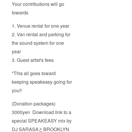
Your contributions will go
towards
1. Venue rental for one year
2. Van rental and parking for
the sound system for one
year
3. Guest artist's fees
*This all goes toward
keeping speakeasy going for
you!!
(Donation packages)
3000yen Download link to a
special SPEAKEASY mix by
DJ SARASAとBROOKLYN