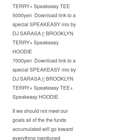
TERRY+ Speakeasy TEE
5000yen Download link to a
special SPEAKEASY mix by
DJ SARASAとBROOKLYN
TERRY+ Speakeasy
HOODIE
7000yen Download link to a
special SPEAKEASY mix by
DJ SARASAとBROOKLYN
TERRY+ Speakeasy TEE+
Speakeasy HOODIE
If we should not meet our
goals all of the the funds
accumulated will go toward
everything mentioned