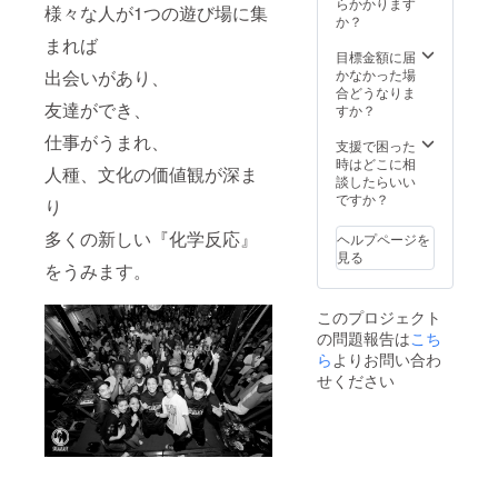
らかかります
様々な人が1つの遊び場に集
か？
まれば
目標金額に届
かなかった場
出会いがあり、
合どうなりま
友達ができ、
すか？
仕事がうまれ、
支援で困った
時はどこに相
人種、文化の価値観が深ま
談したらいい
ですか？
り
多くの新しい『化学反応』
ヘルプページを
見る
をうみます。
このプロジェクト
の問題報告は
こち
ら
よりお問い合わ
せください