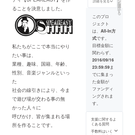
ン
HOODIE
詳細を見る
を
選
ることを決意しました。
択
す
る
このプロ
ジェクト
は、
All-In方
式
です。
目標金額に
私たちがここで本当にやり
関わらず、
たい事は、
2016/09/16
業種、趣味、国籍、年齢、
23:59:59
ま
性別、音楽ジャンルといっ
でに集まっ
た
た金額が
ファンディ
社会の線引きにより、今ま
ングされま
で遊び場が交わる事の無
す。
かった人々に
呼びかけ、皆が集まれる場
支援に関するよ
くある質問
所を作ることです。
手数料はいく