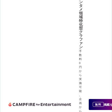
ン
タ
メ
領
域
特
化
型
ク
ラ
フ
ァ
ン
手
数
料
0
円
か
ら
実
施
可
能
。
企
画
掲載
無料
か
ら