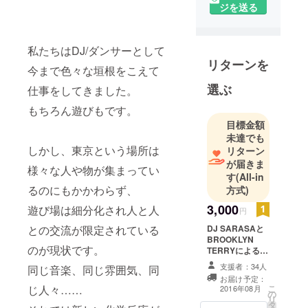
SY」は、ど
ジを送る
んな人生を
送っていよ
私たちはDJ/ダンサーとして
うと関係な
リターンを
く黒人、白
今まで色々な垣根をこえて
人、金持
選ぶ
仕事をしてきました。
ち、貧乏人
もちろん遊びもです。
も誰もが集
目標金額
まって、
未達でも
パーティを
しかし、東京という場所は
リターン
楽しめる場
が届きま
様々な人や物が集まってい
です。＜
す
(All-in
SPEAKEASY
るのにもかかわらず、
方式)
＞では東京
3,000
遊び場は細分化され人と人
円
の「リア
DJ SARASAと
との交流が限定されている
ル」なアー
BROOKLYN
ティスト、
のが現状です。
TERRYによる
Speakeasy MIX
クリエイ
支援者：34人
同じ音楽、同じ雰囲気、同
へのダウンロー
ター、起業
お届け予定：
ドリンク +
こ
じ人々……
2016年08月
家、旅人、
の
Speakeasy TEE
リ
タ