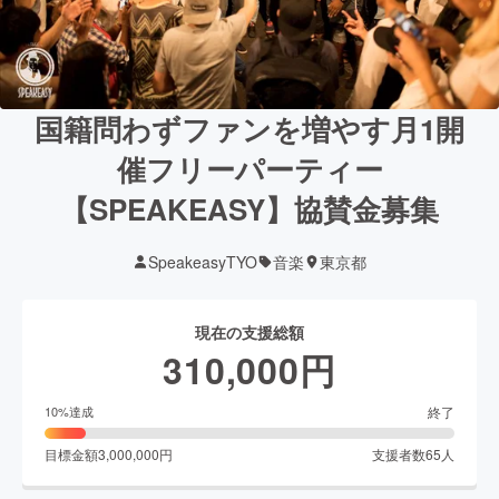
国籍問わずファンを増やす月1開
催フリーパーティー
【SPEAKEASY】協賛金募集
SpeakeasyTYO
音楽
東京都
現在の支援総額
310,000
円
終了
10
%達成
目標金額
3,000,000
円
支援者数
65
人