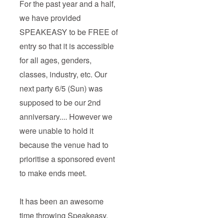
For the past year and a half,
we have provided
SPEAKEASY to be FREE of
entry so that it is accessible
for all ages, genders,
classes, industry, etc. Our
next party 6/5 (Sun) was
supposed to be our 2nd
anniversary.... However we
were unable to hold it
because the venue had to
prioritise a sponsored event
to make ends meet.
It has been an awesome
time throwing Speakeasy.