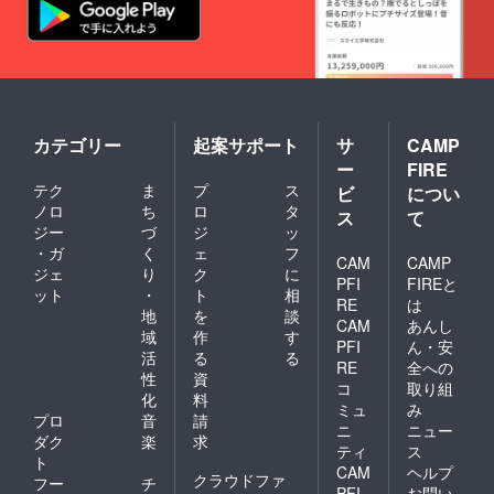
カテゴリー
起案サポート
サ
CAMP
ー
FIRE
テク
ま
プ
ス
ビ
につい
ノロ
ち
ロ
タ
ス
て
ジー
づ
ジ
ッ
・ガ
く
ェ
フ
CAM
CAMP
ジェ
り
ク
に
PFI
FIREと
ット
・
ト
相
RE
は
地
を
談
CAM
あんし
域
作
す
PFI
ん・安
活
る
る
RE
全への
性
資
コ
取り組
化
料
ミュ
み
プロ
音
請
ニ
ニュー
ダク
楽
求
ティ
ス
ト
CAM
ヘルプ
クラウドファ
フー
チ
PFI
お問い