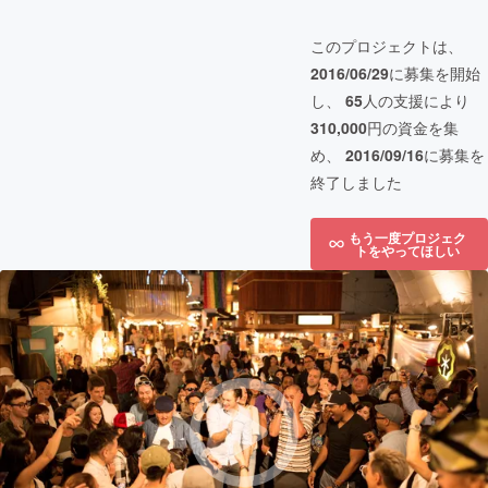
このプロジェクトは、
2016/06/29
に募集を開始
し、
65
人の支援により
310,000
円の資金を集
め、
2016/09/16
に募集を
終了しました
もう一度プロジェク
トをやってほしい