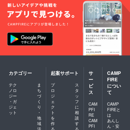
カテゴリー
起案サポート
サ
CAMP
ー
FIRE
テク
ま
プ
ス
ビ
につい
ノロ
ち
ロ
タ
ス
て
ジー
づ
ジ
ッ
・ガ
く
ェ
フ
CAM
CAMP
ジェ
り
ク
に
PFI
FIREと
ット
・
ト
相
RE
は
地
を
談
CAM
あんし
域
作
す
PFI
ん・安
活
る
る