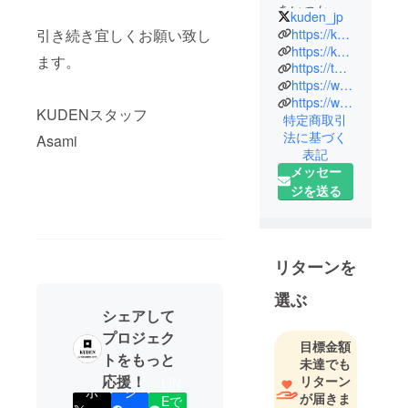
をいつか着
kuden_jp
てみたい、
https://ku-den.jp/ja
引き続き宜しくお願い致し
着物は着れ
https://ku-den.jp/ja/pages/charity2021
ます。
https://twitter.com/kuden_jp
るけど忙し
https://www.instagram.com/kuden_jp/
くてなかな
https://www.youtube.com/channel/UClwMkfFXcmqji45-moZKJEQ?view_as=subscriber
か着物を着
KUDENスタッフ
特定商取引
られない人
法に基づく
Asami
の為に”着物
表記
を愛する人
メッセー
のための洋
ジを送る
服”を作るデ
ザイナーが
送る和モー
リターンを
ドブラン
ド。
選ぶ
シェアして
素材とシル
プロジェク
目標金額
エットにと
トをもっと
未達でも
ことんこだ
応援！
リターン
LIN
わり、着物
ポ
シ
が届きま
Eで