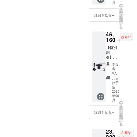
のリ
こ
月
- 税込、
承くだ
の
ターン
リ
送料込
さい。
タ
は表
ー
・定価
==下記
ン
地・裏
詳細を見る
を
44,000
オプ
選
地のカ
択
円→
ション
す
ラーは
る
37,400
をお選
同色と
46,
円 + 送
び下さ
なりま
残り30
料1,280
160
い==＝
す ＝＝
円
円 ・6
＝ ・サ
＝＝＝
【特別
月発送
イズ：
＝＝＝
割
予定 ※
K-XS /
＝＝＝
引】！
工場の
K-S / K-
＝＝＝
15％オ
繁忙状
M / K-L
＝＝＝
支援
フ！
況で予
・カ
＝＝
者：
Samura
定が変
ラー: ブ
0人
i Mode
更にな
ラック×
お届
Jacket
る場合
裏レッ
け予
-
がござ
定：
ド ブ
Custom
2025
いま
ラック×
年06
Model -
す。予
裏ブ
こ
月
税込、
めご了
の
ルー ブ
リ
送料込
承くだ
タ
ラック×
ー
・定価
さい。
ン
裏ピン
詳細を見る
を
52,800
==下記
選
ク ブ
択
円→
オプ
す
ラック×
る
44,880
ション
裏イエ
23,
円 + 送
をお選
ロー ブ
在庫な
料1,280
び下さ
し
ルーブ