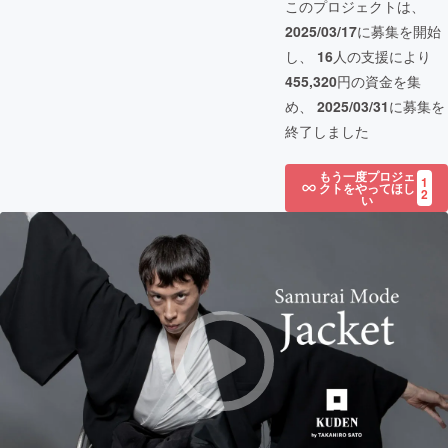
このプロジェクトは、
2025/03/17
に募集を開始
し、
16
人の支援により
455,320
円の資金を集
め、
2025/03/31
に募集を
終了しました
もう一度プロジェ
1
クトをやってほし
2
い