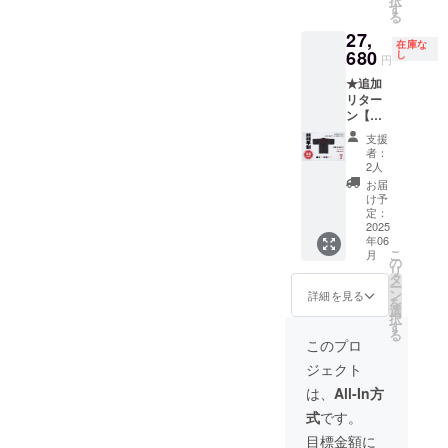
択
円→
さい。
す
地のカ
＝＝＝
る
26,400
==下記
ラーは
＝＝＝
27,
円 + 送
オプ
同色と
在庫な
料1,280
680
ション
し
なりま
円
円 ・6
をお選
す ＝＝
★追加
月発送
び下さ
＝＝＝
リター
予定 ※
い==＝
＝＝＝
ン【超
工場の
＝ ・サ
＝＝＝
超早
繁忙状
イズ：
＝＝＝
支援
割】！
況で予
K-XS /
＝＝＝
者：
50％オ
定が変
K-S / K-
2人
＝＝
フ！
更にな
M / K-L
お届
Samura
る場合
・カ
け予
i Mode
がござ
定：
ラー:ブ
Jacket
2025
いま
ラック /
年06
-
す。予
ブルー
こ
月
Custom
めご了
の
ブラッ
リ
Model -
承くだ
タ
ク ※こ
ー
税込、
さい。
ン
のリ
詳細を見る
を
送料込
==下記
選
ターン
択
・定価
オプ
す
は表
る
52,800
ション
地・裏
このプロ
円→
をお選
地のカ
ジェクト
26,400
び下さ
ラーは
円 + 送
い==＝
同色と
は、
All-In方
料1,280
＝ ・サ
なりま
式
です。
円 ・6
イズ：
す ＝＝
月発送
K-XS /
＝＝＝
目標金額に