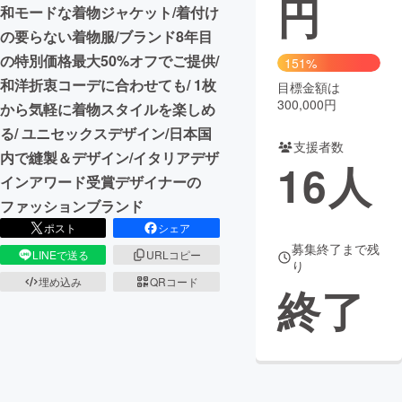
円
和モードな着物ジャケット/着付け
まちづくり・地域活性化
の要らない着物服/ブランド8年目
の特別価格最大50%オフでご提供/
151%
和洋折衷コーデに合わせても/ 1枚
目標金額は
CAMPFIRE for Social Good
CAMPFIRE Creation
300,000円
から気軽に着物スタイルを楽しめ
CAMPFIREふるさと納税
machi-ya
コミュニティ
る/ ユニセックスデザイン/日本国
支援者数
内で縫製＆デザイン/イタリアデザ
16
人
インアワード受賞デザイナーの
ファッションブランド
ポスト
シェア
募集終了まで残
LINEで送る
URLコピー
り
埋め込み
QRコード
終了