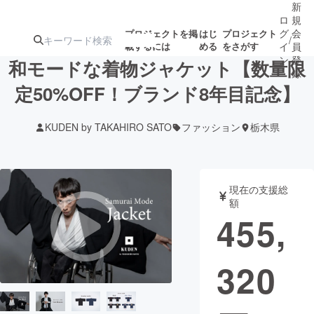
新
ロ
規
グ
会
プロジェクトを掲
はじ
プロジェクト
/
載するには
める
をさがす
イ
員
ン
登
和モードな着物ジャケット【数量限
録
定50%OFF！ブランド8年目記念】
人気のプロ
注目のリ
注目の新着プロ
募集終了が近いプ
もうすぐ公開
KUDEN by TAKAHIRO SATO
ファッション
栃木県
ジェクト
ターン
ジェクト
ロジェクト
されます
アート・写真
音楽
現在の支援総
額
455,
テクノロジー・ガジェット
ゲーム・サ
320
映像・映画
書籍・雑誌
ビジネス・起業
チャレンジ