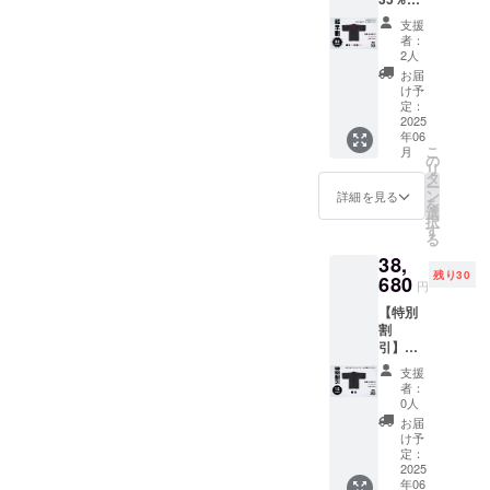
繁忙状
フ！
況で予
支援
Samura
定が変
者：
i Mode
更にな
2人
Jacket
る場合
お届
-
がござ
け予
Custom
いま
定：
Model -
2025
す。予
年06
税込、
めご了
こ
月
送料込
承くだ
の
リ
・定価
さい。
タ
ー
52,800
==下記
ン
詳細を見る
を
円→
オプ
選
択
34,320
ション
す
る
円 + 送
をお選
38,
料1,280
び下さ
残り30
円 ・6
680
い==＝
円
月発送
＝ ・サ
【特別
予定 ※
イズ：
割
工場の
K-XS /
引】！
繁忙状
K-S / K-
15％オ
況で予
M / K-L
支援
フ！
定が変
・カ
者：
Samura
更にな
ラー:ブ
0人
i Mode
る場合
ラック /
お届
Jacket
がござ
ブルー
け予
-
いま
定：
ブラッ
Standar
2025
す。予
ク ※こ
年06
d Model
めご了