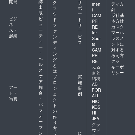
開発
誌
ク
サ
ティ方
men
出
ラ
ポ
針
t
版
ウ
ー
反社基
CAM
ビジ
ビ
ド
ト
本方針
PFI
ネ
ュ
フ
サ
カスタ
RE
ス・
ー
ァ
ー
マーハ
for
起業
テ
ン
ビ
ラスメ
Spor
ィ
デ
ス
ントに
ts
ー
ィ
対する
CAM
・
ン
考え方
PFI
ヘ
グ
クッ
RE
ル
と
キーポ
ふる
ス
は
リシー
さと
ケ
プ
実
納税
ア
ロ
施
AD
アー
舞
ジ
事
FOR
ト・
台
ェ
例
ALL
写真
・
ク
HIO
パ
ト
KOS
フ
の
HI
ォ
作
JFA
ー
り
クラ
マ
方
ウド
ン
プ
統