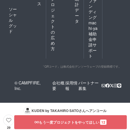
ファ
ス
ロ
計
ン
ソー
ジ
デ
ディ
シャ
ェ
ー
ング
ル
ク
タ
mac
グッ
ト
hi-ya
ド
の
補助
広
金申
め
請サ
方
ポー
ト
「QRコード」は株式会社デンソーウェーブの登録商標です。
© CAMPFIRE,
会社概
採用情
パートナー
Inc.
要
報
募集
KUDEN by TAKAHIRO SATO
さんへアンコール
もう一度プロジェクトをやってほしい
12
29