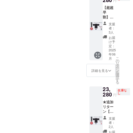
280
円
円 ・6
い==＝
ラック×
【超超
月発送
＝ ・サ
裏レッ
早
予定 ※
イズ：
ド ブ
割】！
工場の
K-XS /
ルーブ
50％オ
繁忙状
K-S / K-
ラック×
支援
フ！
況で予
M / K-L
裏ピン
者：
Samura
定が変
・カ
3人
ク ブ
i Mode
更にな
ラー:ブ
ルーブ
お届
Jacket
る場合
ラック /
け予
ラック×
-
がござ
定：
ブルー
裏イエ
Standar
2025
いま
ブラッ
ロー ＝
年06
d Model
す。予
ク ※こ
＝＝＝
こ
月
- 税込、
めご了
の
のリ
＝＝＝
リ
送料込
承くだ
タ
ターン
＝＝＝
ー
・定価
さい。
ン
は表
詳細を見る
＝＝＝
を
44,000
==下記
選
地・裏
＝＝＝
択
円→
オプ
す
地のカ
＝＝＝
る
22,000
ション
ラーは
23,
円 + 送
をお選
同色と
在庫な
料1,280
280
び下さ
し
なりま
円
円 ・6
い==＝
す ＝＝
★追加
月発送
＝ ・サ
＝＝＝
リター
予定 ※
イズ：
＝＝＝
ン【超
工場の
K-XS /
＝＝＝
超早
繁忙状
K-S / K-
＝＝＝
支援
割】！
況で予
M / K-L
＝＝＝
者：
50％オ
定が変
・カ
2人
＝＝
フ！
更にな
ラー: ブ
お届