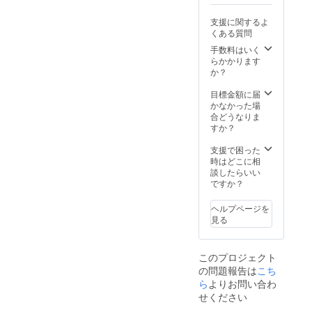
ド ブ
＝＝＝
ラック×
＝＝＝
支援に関するよ
裏ブ
＝＝＝
くある質問
ルー ブ
＝＝＝
ラック×
＝＝＝
手数料はいく
裏ピン
＝＝＝
らかかります
ク ブ
か？
ラック×
裏イエ
目標金額に届
ロー ブ
かなかった場
ルーブ
合どうなりま
ラック×
すか？
裏レッ
ド ブ
支援で困った
ルーブ
時はどこに相
ラック×
談したらいい
裏ピン
ですか？
ク ブ
ルーブ
ヘルプページを
ラック×
見る
裏イエ
ロー ＝
＝＝＝
このプロジェクト
＝＝＝
の問題報告は
＝＝＝
こち
＝＝＝
ら
よりお問い合わ
＝＝＝
せください
＝＝＝