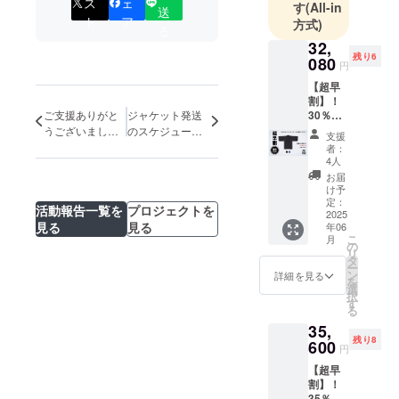
の楽しみや
ス
ェ
す
(All-in
送
ト
ア
魅力をどう
方式)
る
やったら洋
32,
残り6
服で再現で
080
円
きるかを追
【超早
求していま
割】！
30％オ
ご支援ありがと
ジャケット発送
す。
フ！
うございまし
のスケジュール
支援
Samura
た！
について
者：
i Mode
フラグシッ
4人
Jacket
お届
プとなるの
-
け予
が、3ピース
Standar
定：
活動報告一覧を
プロジェクトを
d Model
2025
で着物に見
見る
見る
年06
- 税込、
える着付け
こ
月
送料込
の
リ
の要らない
・定価
タ
ー
44,000
ン
Next
詳細を見る
を
円→
選
Kimono【Sa
択
30,800
す
る
円 + 送
murai Mode
35,
料1,280
Series】で
残り8
円 ・6
600
円
す。
月発送
【超早
予定 ※
割】！
工場の
35％オ