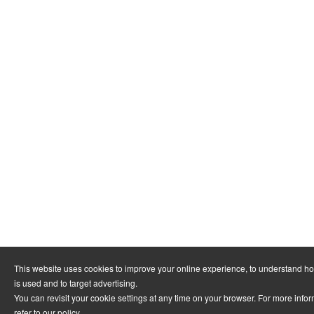
This website uses cookies to improve your online experience, to understand h
is used and to target advertising.
You can revisit your cookie settings at any time on your browser. For more info
refer to
our policy
.