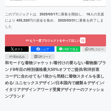
このプロジェクトは、
2025/03/17
に募集を開始し、
16
人の支援
により
455,320
円の資金を集め、
2025/03/31
に募集を終了しま
した
もう一度プロジェクトをやってほしい
12
ポスト
シェア
LINEで送る
URLコピー
埋め込み
QRコード
和モードな着物ジャケット/着付けの要らない着物服/ブラ
ンド8年目の特別価格最大50%オフでご提供/和洋折衷
コーデに合わせても/ 1枚から気軽に着物スタイルを楽し
める/ ユニセックスデザイン/日本国内で縫製＆デザイン/
イタリアデザインアワード受賞デザイナーのファッショ
ンブランド