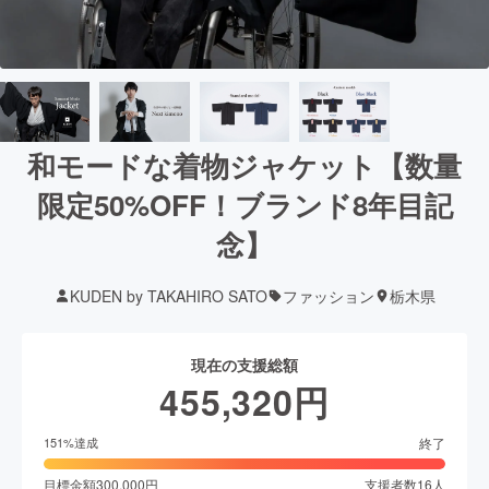
和モードな着物ジャケット【数量
限定50%OFF！ブランド8年目記
念】
KUDEN by TAKAHIRO SATO
ファッション
栃木県
現在の支援総額
455,320
円
終了
151
%達成
目標金額
300,000
円
支援者数
16
人