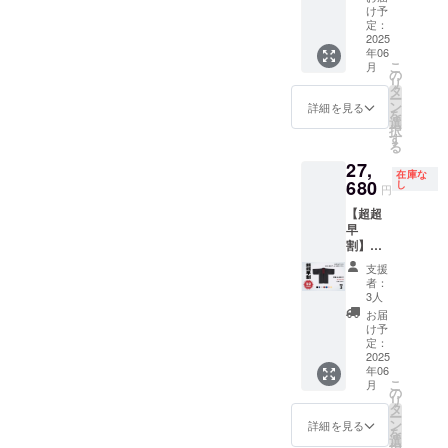
Samura
る場合
ラック×
け予
i Mode
がござ
定：
裏レッ
Jacket
2025
いま
ド ブ
年06
-
す。予
ラック×
こ
月
Standar
めご了
の
裏ブ
リ
d Model
承くだ
タ
ルー ブ
ー
- 税込、
さい。
ン
ラック×
詳細を見る
を
送料込
==下記
選
裏ピン
択
・定価
オプ
す
ク ブ
る
44,000
ション
ラック×
27,
円→
をお選
裏イエ
在庫な
22,000
680
び下さ
し
ロー ブ
円
円 + 送
い==＝
ルーブ
【超超
料1,280
＝ ・サ
ラック×
早
円 ・6
イズ：
裏レッ
割】！
月発送
K-XS /
ド ブ
50％オ
予定 ※
K-S / K-
ルーブ
支援
フ！
工場の
M / K-L
ラック×
者：
Samura
繁忙状
・カ
3人
裏ピン
i Mode
況で予
ラー:ブ
ク ブ
お届
Jacket
定が変
ラック /
け予
ルーブ
-
更にな
定：
ブルー
ラック×
Custom
2025
る場合
ブラッ
裏イエ
年06
Model -
がござ
ク ※こ
ロー ＝
こ
月
税込、
いま
の
のリ
＝＝＝
リ
送料込
す。予
タ
ターン
＝＝＝
ー
・定価
めご了
ン
は表
詳細を見る
＝＝＝
を
52,800
承くだ
選
地・裏
＝＝＝