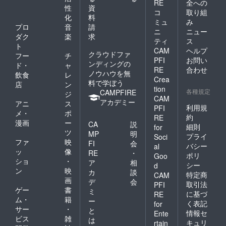
RE
全への
性
資
コ
取り組
化
料
ミュ
み
プロ
音
請
ニ
ニュー
ダク
楽
求
ティ
ス
ト
CAM
ヘルプ
クラウドファ
フー
チ
PFI
お問い
ンディングの
ド・
ャ
RE
合わせ
ノウハウを無
飲食
レ
Crea
料で学ぼう
店
ン
tion
各種規定
CAMPFIRE
ジ
CAM
アカデミー
アニ
ス
利用規
PFI
メ・
ポ
約
RE
漫画
ー
CA
説
細則
for
ツ
MP
明
プライ
Soci
ファ
映
FI
会
バシー
al
ッ
像
RE
・
ポリ
Goo
ショ
・
ア
相
シー
d
ン
映
カ
談
特定商
CAM
画
デ
会
取引法
PFI
ゲー
書
ミ
に基づ
RE
ム・
籍
ー
く表記
for
サー
・
と
情報セ
Ente
ビス
雑
は
キュリ
rtain