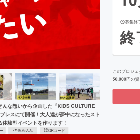
募集終
CAMPFIRE for Social Good
CAMPFIRE Creation
終
CAMPFIREふるさと納税
machi-ya
コミュニティ
このプロジェ
50,000
円の資
な想いから企画した『KIDS CULTURE
ビックブレスにて開催！大人達が夢中になったスト
る体験型イベントを作ります！
ピー
埋め込み
QRコード