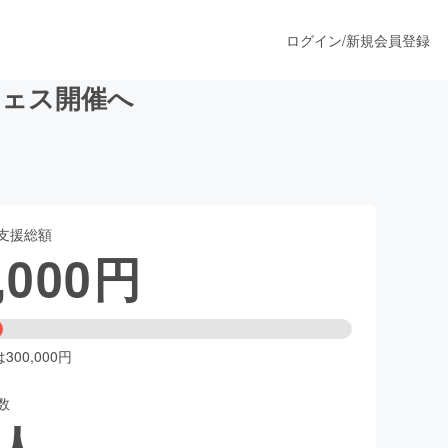
ログイン
/
新規会員登録
フェス開催へ
うすぐ公開されます
支援総額
プロダクト
,000
円
ファッション
スポーツ
00,000円
数
ア
ソーシャルグッド
人