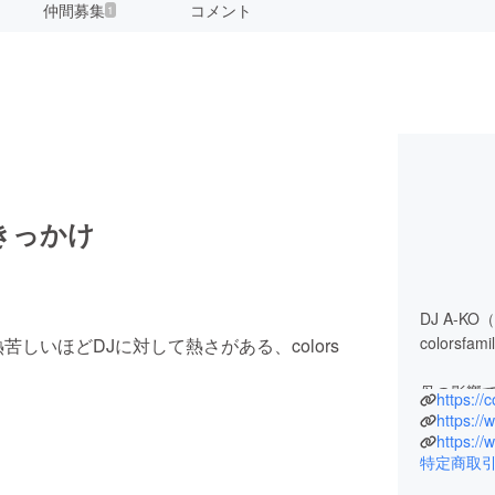
仲間募集
コメント
1
きっかけ
DJ A-KO（
colors
熱苦しいほどDJに対して熱さがある、colors
母の影響
https://
その中でも
れる。時
特定商取
スタイル
所属するD