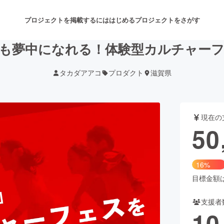
プロジェクトを掲載するには
はじめる
プロジェクトをさがす
も夢中になれる！体験型カルチャー
タカダアアコ
プロダクト
滋賀県
注目のリターン
注目の新着プロジェクト
募集終了が近いプロジェクト
も
現在の
音楽
舞台・パフォーマンス
50
ゲーム・サービス開発
フード・飲食店
16%
書籍・雑誌出版
アニメ・漫画
目標金額は3
支援者
チャレンジ
ビューティー・ヘルスケ
10