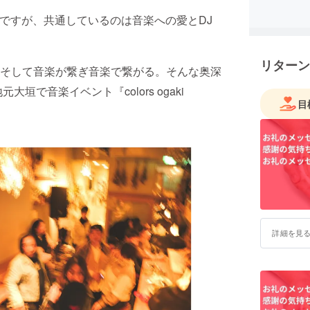
るが、音
バラですが、共通しているのは音楽への愛とDJ
哀楽や四
り出す。
地元・大垣
リターン
そして音楽が繋ぎ音楽で繋がる。そんな奥深
やジャン
想いを広
で音楽イベント『colors ogaki
目
詳細を見