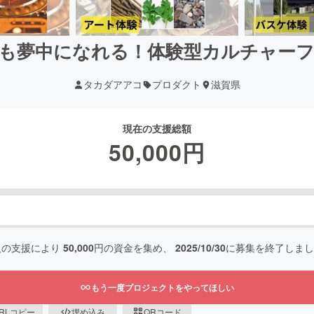
も夢中になれる！体験型カルチャー
タカダアアコ
プロダクト
滋賀県
現在の支援総額
50,000
円
人の支援により
50,000
円の資金を集め、
2025/10/30
に募集を終了しまし
もう一度プロジェクトをやってほしい
RLコピー
埋め込み
QRコード