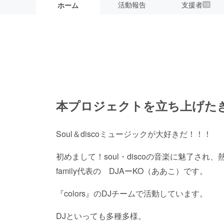
活動報告
支援者
ホーム
10
本プロジェクトを立ち上げた
Soul＆discoミュージックが大好きだ！！！
初めまして！soul・discoの音楽に魅了され、
family代表の DJAーKO（ああこ）です。
『colors』のDJチームで活動しています。
DJといっても多種多様。