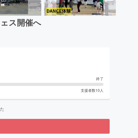
フェス開催へ
終了
支援者数
10
人
た