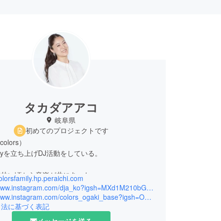
タカダアアコ
岐阜県
初めてのプロジェクトです
colors）
familyを立ち上げDJ活動をしている。
で幼い頃から音楽が共にあった。
colorsfamily.hp.peraichi.com
70年代SoulやDISCOのグルーヴと温もりに魅了さ
https://www.instagram.com/dja_ko?igsh=MXd1M210bGxiN2VkZQ%3D%3D&utm_source=qr
代を越えて愛される音楽の力を、自身のオリジナル
https://www.instagram.com/colors_ogaki_base?igsh=OHF1cG9tbTBpOHYw&utm_source=qr
引法に基づく表記
で継承し続けている。
Jチーム「colors」は、キャリアもスタイルも異な
メッセージを送る