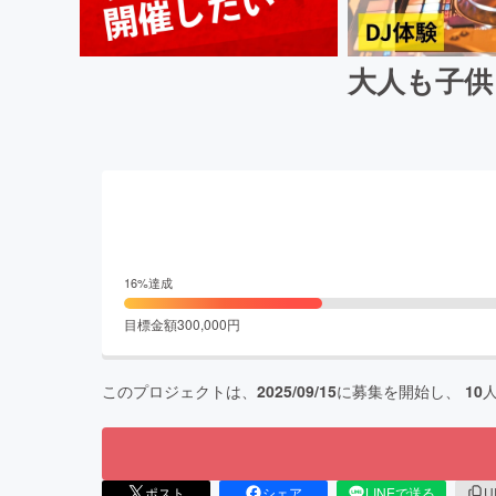
大人も子供
16
%達成
目標金額
300,000
円
このプロジェクトは、
2025/09/15
に募集を開始し、
10
ポスト
シェア
LINEで送る
U