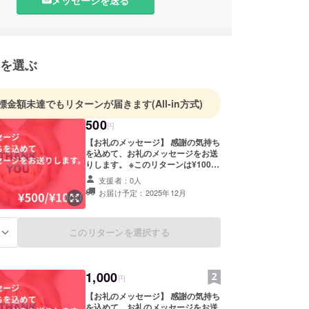
楽愛とDJへの熱量が共鳴した仲間たちの集団。喜怒
季の情景を音で描き、音楽が人と人を繋ぐ瞬間を創
では音楽イベント「ogaki base」を主催し、世代
を選ぶ
ルを超えた交流の場を届けている。
げ、音楽と出会い、心が動く場を作り出すために活
標金額未達でもリターンが届きます
(All-in方式)
500
円
【お礼のメッセージ】 感謝の気持ち
を込めて、お礼のメッセージをお送
りします。 ※このリターンは¥1000
のリターンと同じ内容となります
支援者：0人
お届け予定：2025年12月
このリターンを選択する
る
1,000
円
【お礼のメッセージ】 感謝の気持ち
を込めて、お礼のメッセージをお送