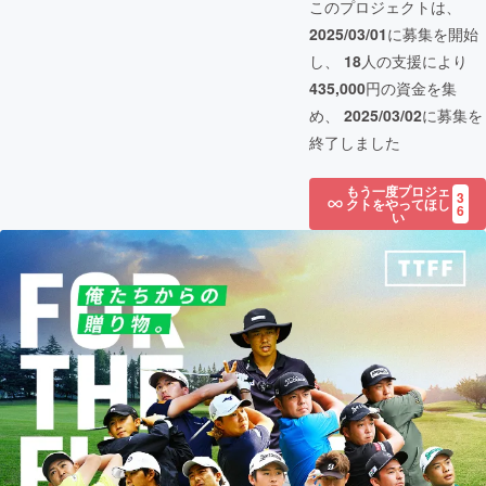
このプロジェクトは、
2025/03/01
に募集を開始
し、
18
人の支援により
435,000
円の資金を集
め、
2025/03/02
に募集を
終了しました
もう一度プロジェ
3
クトをやってほし
6
い