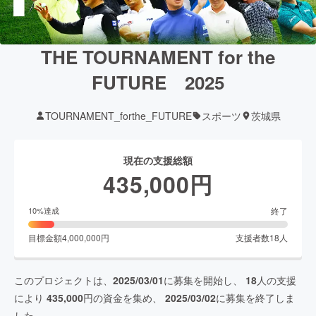
THE TOURNAMENT for the
FUTURE 2025
TOURNAMENT_forthe_FUTURE
スポーツ
茨城県
現在の支援総額
435,000
円
終了
10
%達成
目標金額
4,000,000
円
支援者数
18
人
このプロジェクトは、
2025/03/01
に募集を開始し、
18
人の支援
により
435,000
円の資金を集め、
2025/03/02
に募集を終了しま
した