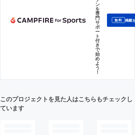
ン
を
専
門
掲載
無料
サ
ポ
ー
ト
付
き
で
始
め
よ
う
！
このプロジェクトを見た人はこちらもチェックし
ています