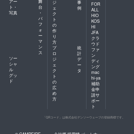
アー
舞
ジ
事
FOR
ト・
台
ェ
例
ALL
写真
・
ク
HIO
パ
ト
KOS
フ
の
HI
ォ
作
JFA
ー
り
クラ
マ
方
ウド
ン
プ
統
ファ
ス
ロ
計
ン
ソー
ジ
デ
ディ
シャ
ェ
ー
ング
ル
ク
タ
mac
グッ
ト
hi-ya
ド
の
補助
広
金申
め
請サ
方
ポー
ト
「QRコード」は株式会社デンソーウェーブの登録商標です。