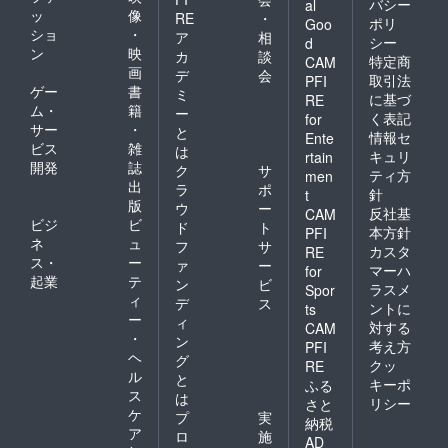
バシー
al
ッ
像
RE
・
ポリ
Goo
ショ
・
ア
相
シー
d
ン
映
カ
談
特定商
CAM
画
デ
会
取引法
PFI
ゲー
書
ミ
に基づ
RE
ム・
籍
ー
く表記
for
サー
・
と
情報セ
Ente
ビス
雑
は
キュリ
rtain
開発
誌
ク
サ
ティ方
men
出
ラ
ポ
針
t
版
ウ
ー
反社基
CAM
ビジ
ビ
ド
ト
本方針
PFI
ネ
ュ
フ
サ
カスタ
RE
ス・
ー
ァ
ー
マーハ
for
起業
テ
ン
ビ
ラスメ
Spor
ィ
デ
ス
ントに
ts
ー
ィ
対する
CAM
・
ン
考え方
PFI
ヘ
グ
クッ
RE
ル
と
キーポ
ふる
ス
は
リシー
さと
ケ
プ
実
納税
ア
ロ
施
AD