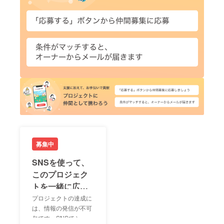
募集中
SNSを使って、
このプロジェク
トを一緒に広め
ましょう！
プロジェクトの達成に
は、情報の発信が不可
欠です。SNSでシェア
LIN