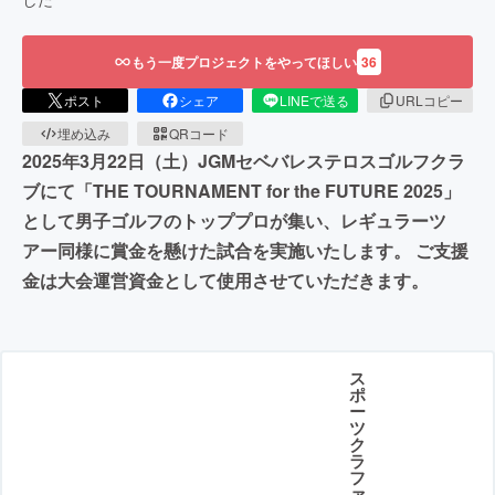
もう一度プロジェクトをやってほしい
36
ポスト
シェア
LINEで送る
URLコピー
埋め込み
QRコード
2025年3月22日（土）JGMセベバレステロスゴルフクラ
ブにて「THE TOURNAMENT for the FUTURE 2025」
として男子ゴルフのトッププロが集い、レギュラーツ
アー同様に賞金を懸けた試合を実施いたします。 ご支援
金は大会運営資金として使用させていただきます。
ス
ポ
ー
ツ
ク
ラ
フ
ァ