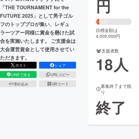
円
「THE TOURNAMENT for the
まちづくり・地域活性化
FUTURE 2025」として男子ゴル
10%
フのトッププロが集い、レギュ
目標金額は
CAMPFIRE for Social Good
CAMPFIRE Creation
ラーツアー同様に賞金を懸けた試
4,000,000円
CAMPFIREふるさと納税
machi-ya
コミュニティ
合を実施いたします。 ご支援金は
大会運営資金として使用させてい
支援者数
18
人
ただきます。
ポスト
シェア
LINEで送る
URLコピー
埋め込み
QRコード
募集終了まで残
り
終了