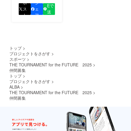
をして、あなたが応援
ポ
シ
Eで
しているプロジェクト
ス
ェ
送
の良さを知ってもらい
ト
ア
る
ましょう！
トップ
>
プロジェクトをさがす
>
スポーツ
>
THE TOURNAMENT for the FUTURE 2025
>
仲間募集
トップ
>
プロジェクトをさがす
>
ALBA
>
THE TOURNAMENT for the FUTURE 2025
>
仲間募集