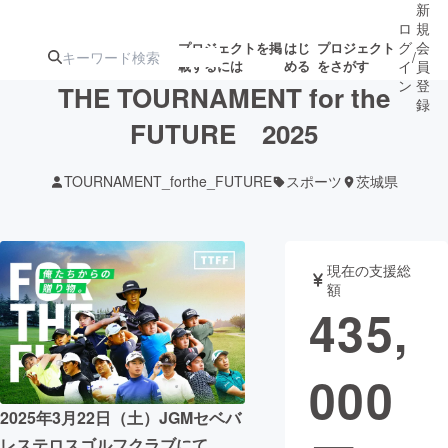
新
ロ
規
グ
会
プロジェクトを掲
はじ
プロジェクト
/
載するには
める
をさがす
イ
員
ン
登
THE TOURNAMENT for the
録
FUTURE 2025
人気のプロ
注目のリ
注目の新着プロ
募集終了が近いプ
もうすぐ公開
TOURNAMENT_forthe_FUTURE
スポーツ
茨城県
ジェクト
ターン
ジェクト
ロジェクト
されます
アート・写真
音楽
現在の支援総
額
435,
テクノロジー・ガジェット
ゲーム・サ
000
映像・映画
書籍・雑誌
2025年3月22日（土）JGMセベバ
ビジネス・起業
チャレンジ
レステロスゴルフクラブにて