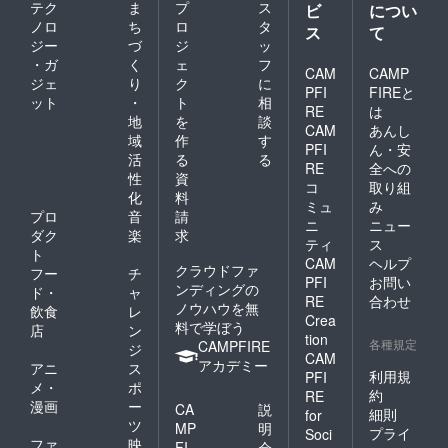
テク
ま
プ
ス
ビ
につい
ノロ
ち
ロ
タ
ス
て
ジー
づ
ジ
ッ
・ガ
く
ェ
フ
CAM
CAMP
ジェ
り
ク
に
PFI
FIREと
ット
・
ト
相
RE
は
地
を
談
CAM
あんし
域
作
す
PFI
ん・安
活
る
る
RE
全への
性
資
コ
取り組
化
料
ミュ
み
プロ
音
請
ニ
ニュー
ダク
楽
求
ティ
ス
ト
CAM
ヘルプ
クラウドファ
フー
チ
PFI
お問い
ンディングの
ド・
ャ
RE
合わせ
ノウハウを無
飲食
レ
Crea
料で学ぼう
店
ン
tion
各種規定
CAMPFIRE
ジ
CAM
アカデミー
アニ
ス
利用規
PFI
メ・
ポ
約
RE
漫画
ー
CA
説
細則
for
ツ
MP
明
プライ
Soci
ファ
映
FI
会