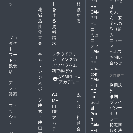
PFI
FIREと
ット
・
ト
相
RE
は
地
を
談
CAM
あんし
域
作
す
PFI
ん・安
活
る
る
RE
全への
性
資
コ
取り組
化
料
ミュ
み
プロ
音
請
ニ
ニュー
ダク
楽
求
ティ
ス
ト
CAM
ヘルプ
クラウドファ
フー
チ
PFI
お問い
ンディングの
ド・
ャ
RE
合わせ
ノウハウを無
飲食
レ
Crea
料で学ぼう
店
ン
tion
各種規定
CAMPFIRE
ジ
CAM
アカデミー
アニ
ス
利用規
PFI
メ・
ポ
約
RE
漫画
ー
CA
説
細則
for
ツ
MP
明
プライ
Soci
ファ
映
FI
会
バシー
al
ッ
像
RE
・
ポリ
Goo
ショ
・
ア
相
シー
d
ン
映
カ
談
特定商
CAM
画
デ
会
取引法
PFI