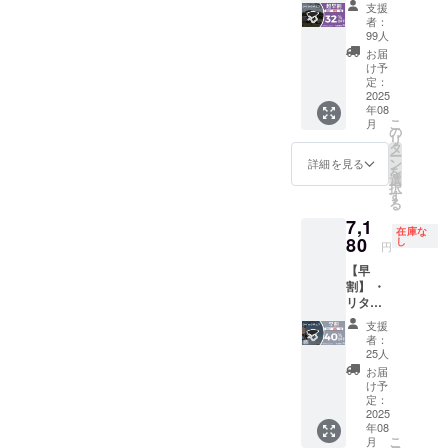
m（収
ンはす
があり
生する
支援
開始予
容：ク
納時）
べて
ます。
者：
可能性
定で
イック
重量：
税・送
99人
※皆様の
があり
す。
チェア
約300g
料込み
支援に
お届
ます。
×１セッ
耐荷
の金額
け予
より量
ご了承
ト ・一
重：約
定：
になり
産効率
頂いた
般販売
2025
70-
ます。
が向上
上でご
年08
予定価
90Kg 素
※ご注文
した場
支援頂
こ
月
格：
材：ア
の
状況、
合、正
けます
リ
5,980円
ルミニ
タ
使用部
規販売
様お願
ー
サイ
ウム合
ン
材の供
詳細を見る
価格が
い致し
を
ズ：
金（パ
選
給状
販売予
ます。
択
28.5*26
イ
す
況、製
定価格
2025年
る
.5*22c
プ）、
造工程
より下
09月頃
7,1
m（展
600D
上の都
がる可
からオ
在庫な
開
80
オック
し
合等に
能性も
円
ンライ
時）、
ス生地
より出
ござい
ン
【早
29.5*10
（座
荷時期
ます。
ショッ
割】 ・
.5*4.5c
面） ※
が遅れ
類似商
プなど
リター
m（収
リター
る場合
品が発
にて一
ン内
納時）
ンはす
があり
生する
支援
般販売
容：ク
重量：
べて
ます。
者：
可能性
開始予
イック
約300g
税・送
25人
※皆様の
があり
定で
チェア
耐荷
料込み
支援に
お届
ます。
す。
×２セッ
重：約
の金額
け予
より量
ご了承
ト ・一
70-
定：
になり
産効率
頂いた
般販売
2025
90Kg 素
ます。
が向上
上でご
年08
予定価
材：ア
※ご注文
した場
支援頂
こ
月
格：
ルミニ