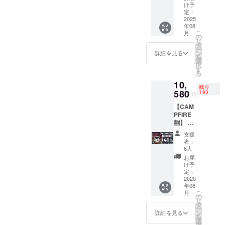
チェア
耐荷
になり
け予
fire.jp/projects/888682/view
×２セッ
重：約
定：
ます。
ト ・一
2025
70-
＞＞＞ クーポンのURLは
※ご注文
年08
般販売
90Kg 素
状況、
こ
月
こちら ＜＜＜※公開日から
予定価
材：ア
の
使用部
リ
格：
ルミニ
タ
材の供
クーポンリンクが使用でき
ー
11,960
ウム合
ン
給状
詳細を見る
を
円 サイ
金（パ
選
況、製
ます。プレビューページは
択
ズ：
イ
す
造工程
る
28.5*26
プ）、
こちら &gt;&gt;&gt;
上の都
10,
.5*22c
600D
合等に
残り
https://camp-
m（展
580
オック
193
より出
円
開
ス生地
荷時期
fire.jp/projects/888682/view
【CAM
時）、
（座
が遅れ
PFIRE
29.5*10
面） ※
る場合
今後とも、何卒よろしくお
割】 ・
.5*4.5c
リター
があり
リター
m（収
ンはす
願い致します。BRIGHT
ます。
支援
ン内
納時）
べて
※皆様の
者：
容：ク
チーム
重量：
税・送
6人
支援に
イック
約300g
料込み
より量
お届
チェア
耐荷
の金額
け予
産効率
×３セッ
重：約
定：
になり
が向上
ト ・一
2025
70-
ます。
した場
年08
般販売
90Kg 素
※ご注文
合、正
こ
月
予定価
材：ア
の
状況、
規販売
リ
格：
ルミニ
タ
使用部
価格が
ー
17,940
ウム合
ン
材の供
詳細を見る
販売予
を
円 サイ
金（パ
選
給状
定価格
択