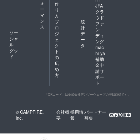
ォ
作
JFA
ー
り
クラ
マ
方
ウド
ン
プ
統
ファ
ス
ロ
計
ン
ソー
ジ
デ
ディ
シャ
ェ
ー
ング
ル
ク
タ
mac
グッ
ト
hi-ya
ド
の
補助
広
金申
め
請サ
方
ポー
ト
「QRコード」は株式会社デンソーウェーブの登録商標です。
© CAMPFIRE,
会社概
採用情
パートナー
Inc.
要
報
募集