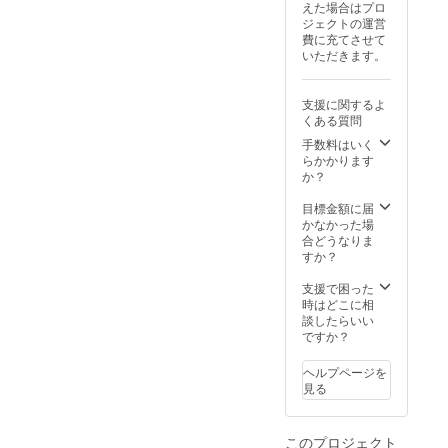
えた場合はプロ
ます。
が向上
上でご
ジェクトの運営
※ご注文
した場
支援頂
費に充てさせて
状況、
合、正
けます
いただきます。
使用部
規販売
様お願
材の供
価格が
い致し
給状
販売予
ます。
支援に関するよ
況、製
定価格
2025年
くある質問
造工程
より下
09月頃
上の都
がる可
手数料はいく
からオ
合等に
能性も
らかかります
ンライ
より出
ござい
か？
ン
荷時期
ます。
ショッ
が遅れ
類似商
目標金額に届
プなど
る場合
品が発
かなかった場
にて一
があり
生する
合どうなりま
般販売
ます。
可能性
すか？
開始予
※皆様の
があり
定で
支援に
ます。
支援で困った
す。
より量
ご了承
時はどこに相
産効率
頂いた
談したらいい
が向上
上でご
ですか？
した場
支援頂
合、正
けます
ヘルプページを
規販売
様お願
見る
価格が
い致し
販売予
ます。
定価格
2025年
このプロジェクト
より下
09月頃