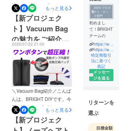
皆さまに新しいプロジェク
もっと見る
2025 プロダ
クト・テッ
トを紹介させて頂きます。
【新プロジェク
ク部門
最大33%OFF！！！さら
初めまし
ト】Vacuum Bag
て！BRIGHT
に、公開から使える5%OFF
チームの
の魅力をご紹介！
クーポンを発行させて頂き
ニュエンで
2026/07/22 21:00
https://www.brightdiy.jp/
ました。
【お気に入り登録
す。
https://www.instagram.com/brightdiyjp/
━━━━━━━━━━━━
中国の総合
特定商取引
をお忘れなく！】
法に基づく
家電メー
━━━━━━クーポン
表記
カー向けに
URL： https://camp-
メッセー
人気製品を
ジを送る
fire.jp/projects/962439/view?
多数製造し
た実績のあ
ctoken=plplhP0LmqSCL6tZ
＼Vacuum Bag紹介／こんば
る製品を、
クーポンは8月9日～8月15
んは、BRIGHT DIYです。今
日本の皆様
リターンを
日限定でご使用頂けます。
にも是非体
回は皆さまに「ボタン一つ
もっと見る
━━━━━━━━━━━━
選ぶ
験していた
で数秒圧縮。充電式・防水
【新プロジェク
だきたくプ
━━━━━━あなたの目
仕様で旅行や自宅でも使い
ロジェクト
目標金額
が、そのままカメラにな
ト】ノーズヘアト