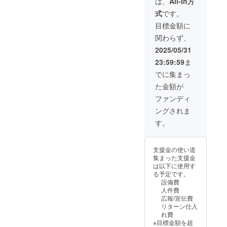
は、
All-In方
ござい
ン
29.5*10
面） ※
が遅れ
ます。
ショッ
式
です。
.5*4.5c
リター
る場合
類似商
プなど
m（収
ンはす
があり
目標金額に
品が発
にて一
納時）
べて
ます。
生する
般販売
関わらず、
重量：
税・送
※皆様の
可能性
開始予
約300g
料込み
支援に
2025/05/31
があり
定で
耐荷
の金額
より量
ます。
す。
23:59:59
ま
重：約
になり
産効率
ご了承
70-
ます。
が向上
でに集まっ
頂いた
90Kg 素
※ご注文
した場
上でご
た金額が
材：ア
状況、
合、正
支援頂
ルミニ
使用部
規販売
ファンディ
けます
ウム合
材の供
価格が
様お願
ングされま
金（パ
給状
販売予
い致し
イ
況、製
定価格
す。
ます。
プ）、
造工程
より下
2025年
600D
上の都
がる可
09月頃
オック
合等に
能性も
からオ
支援金の使い道
ス生地
より出
ござい
ンライ
集まった支援金
（座
荷時期
ます。
ン
は以下に使用す
面） ※
が遅れ
類似商
ショッ
る予定です。
リター
る場合
品が発
プなど
設備費
ンはす
があり
生する
にて一
人件費
べて
ます。
可能性
般販売
広報/宣伝費
税・送
※皆様の
があり
開始予
リターン仕入
料込み
支援に
ます。
定で
れ費
の金額
より量
ご了承
す。
※目標金額を超
になり
産効率
頂いた