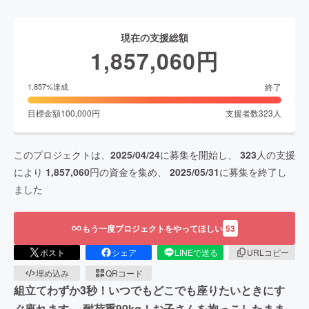
現在の支援総額
1,857,060
円
終了
1,857
%達成
目標金額
100,000
円
支援者数
323
人
このプロジェクトは、
2025/04/24
に募集を開始し、
323
人の支援
により
1,857,060
円の資金を集め、
2025/05/31
に募集を終了し
ました
もう一度プロジェクトをやってほしい
53
ポスト
シェア
LINEで送る
URLコピー
埋め込み
QRコード
組立てわずか3秒！いつでもどこでも座りたいときにす
ぐ座れます。 耐荷重90kg！お子さんを抱っこしたまま