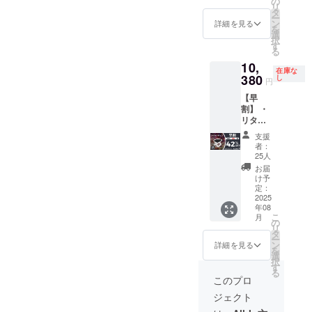
の
状況、
合、正
けます
リ
11,960
ウム合
タ
使用部
規販売
様お願
ー
円 サイ
金（パ
ン
材の供
詳細を見る
価格が
い致し
を
ズ：
イ
選
給状
販売予
ます。
択
28.5*26
プ）、
す
況、製
定価格
2025年
る
.5*22c
600D
造工程
より下
09月頃
10,
m（展
オック
上の都
がる可
からオ
在庫な
開
380
ス生地
し
合等に
能性も
円
ンライ
時）、
（座
より出
ござい
ン
【早
29.5*10
面） ※
荷時期
ます。
ショッ
割】 ・
.5*4.5c
リター
が遅れ
類似商
プなど
リター
m（収
ンはす
る場合
品が発
にて一
ン内
納時）
べて
があり
生する
支援
般販売
容：ク
重量：
税・送
ます。
者：
可能性
開始予
イック
約300g
料込み
25人
※皆様の
があり
定で
チェア
耐荷
の金額
支援に
お届
ます。
す。
×３セッ
重：約
になり
け予
より量
ご了承
ト ・一
70-
定：
ます。
産効率
頂いた
般販売
2025
90Kg 素
※ご注文
が向上
上でご
年08
予定価
材：ア
状況、
した場
支援頂
こ
月
格：
ルミニ
の
使用部
合、正
けます
リ
17,940
ウム合
タ
材の供
規販売
様お願
ー
円 サイ
金（パ
ン
給状
詳細を見る
価格が
い致し
を
ズ：
イ
選
況、製
販売予
ます。
択
28.5*26
プ）、
す
造工程
定価格
2025年
る
.5*22c
600D
上の都
このプロ
より下
09月頃
m（展
オック
合等に
がる可
からオ
ジェクト
開
ス生地
より出
能性も
ンライ
時）、
（座
荷時期