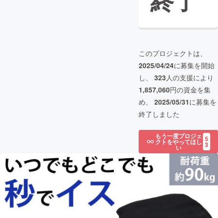
終了
このプロジェクトは、
2025/04/24
に募集を開始
し、
323
人の支援により
1,857,060
円の資金を集
め、
2025/05/31
に募集を
終了しました
もう一度プロジェ
5
クトをやってほし
3
い