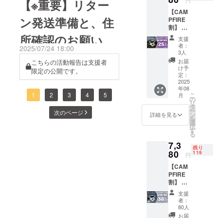
されたらメールでお知らせ
【※重要】リター
時）、
させて頂きます。プレ
【CAM
29.5*10
いたします！プレビュー
ン発送準備と、住
PFIRE
ビューページをお気に入り
.5*4.5c
割】 ・
ページはこちら &gt;&gt;&gt;
m（収
登録して公開をお待ちくだ
リター
所確認のお願い
納時）
支援
https://camp-
ン内
重量：
者：
さい！ くるっとまわすだけ
2025/07/24 18:00
容：ク
約300g
3人
fire.jp/projects/951841/view
イック
耐荷
で抜かずに整える。長く使
お届
こちらの活動報告は支援者
チェア
重：約
け予
＞＞＞ クーポンのURLは
限定の公開です。
×１セッ
える手動式鼻毛トリマー最
70-
定：
ト ・一
2025
こちら ＜＜＜※公開日から
90Kg 素
大割引は35%OFF！高割引
年08
般販売
材：ア
1
2
3
4
5
こ
月
クーポンリンクが使用でき
予定価
ルミニ
の
率は数量限定です！ここだ
リ
格：
ウム合
タ
ます。プレビューページは
ー
次のページ
5,980円
金（パ
ン
詳細を見る
けの限定割引を見逃さない
を
サイ
イ
選
こちら &gt;&gt;&gt;
択
ズ：
よう、ぜひお気に入り登録
プ）、
す
る
28.5*26
https://camp-
600D
して公開をお待ちくださ
7,3
.5*22c
オック
残り
fire.jp/projects/951841/view
m（展
80
ス生地
119
円
い！お気に入り登録するこ
開
（座
今後とも、何卒よろしくお
【CAM
時）、
面） ※
とで公開されたらメールで
PFIRE
29.5*10
リター
願い致します。BRIGHT
割】 ・
.5*4.5c
お知らせいたします！プレ
ンはす
リター
m（収
チーム
べて
支援
ビューページはこちら
ン内
納時）
税・送
者：
容：ク
重量：
料込み
80人
&gt;&gt;&gt; https://camp-
イック
約300g
の金額
お届