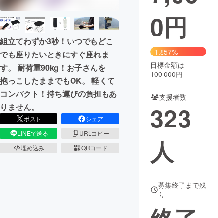
0
円
まちづくり・地域活性化
組立てわずか3秒！いつでもどこ
CAMPFIRE for Social Good
CAMPFIRE Creation
1,857%
でも座りたいときにすぐ座れま
CAMPFIREふるさと納税
machi-ya
コミュニティ
目標金額は
す。 耐荷重90kg！お子さんを
100,000円
抱っこしたままでもOK。 軽くて
コンパクト！持ち運びの負担もあ
支援者数
323
りません。
ポスト
シェア
LINEで送る
URLコピー
人
埋め込み
QRコード
募集終了まで残
り