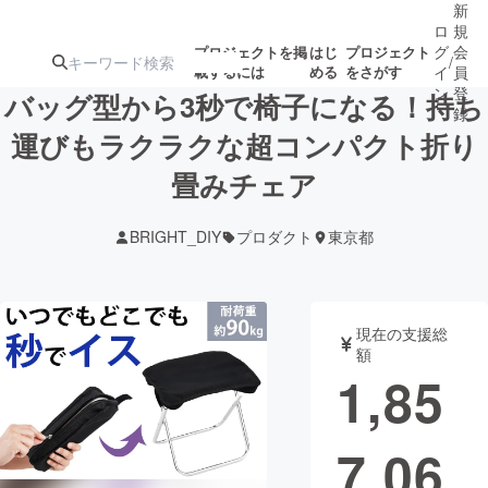
新
ロ
規
グ
会
プロジェクトを掲
はじ
プロジェクト
/
載するには
める
をさがす
イ
員
ン
登
バッグ型から3秒で椅子になる！持ち
録
運びもラクラクな超コンパクト折り
畳みチェア
人気のプロ
注目のリ
注目の新着プロ
募集終了が近いプ
もうすぐ公開
ジェクト
ターン
ジェクト
ロジェクト
されます
BRIGHT_DIY
プロダクト
東京都
アート・写真
音楽
現在の支援総
テクノロジー・ガジェット
ゲーム・サ
額
1,85
映像・映画
書籍・雑誌
7,06
ビジネス・起業
チャレンジ