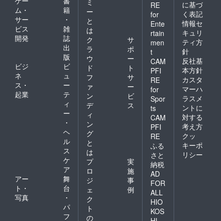
ゲー
書
ミ
に基づ
RE
ム・
籍
ー
く表記
for
サー
・
と
情報セ
Ente
ビス
雑
は
キュリ
rtain
開発
誌
ク
サ
ティ方
men
出
ラ
ポ
針
t
版
ウ
ー
反社基
CAM
ビジ
ビ
ド
ト
本方針
PFI
ネ
ュ
フ
サ
カスタ
RE
ス・
ー
ァ
ー
マーハ
for
起業
テ
ン
ビ
ラスメ
Spor
ィ
デ
ス
ントに
ts
ー
ィ
対する
CAM
・
ン
考え方
PFI
ヘ
グ
クッ
RE
ル
と
キーポ
ふる
ス
は
リシー
さと
ケ
プ
実
納税
ア
ロ
施
AD
アー
舞
ジ
事
FOR
ト・
台
ェ
例
ALL
写真
・
ク
HIO
パ
ト
KOS
フ
の
HI