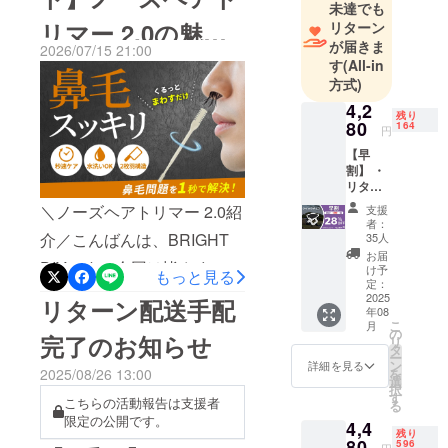
やすく、衣類をコンパクト
を立ち上げ
未達でも
る。ワンタッチで簡単録画
ました。
リマー 2.0の魅力
リターン
に収納してスペースを有効
【スマートカメラグラス】
が届きま
最新のテク
2026/07/15 21:00
活用できます」プロジェク
をご紹介！【お気
す
(All-in
ノロジー
プロジェクト概要キャン
方式)
トを紹介させて頂きます。
で、皆さん
に入り登録をお忘
ペーン期間 2026年8月9日
4,2
の生活をよ
プレビューページをお気に
残り
80
164
～2026年9月30日プラット
円
れなく！】
り豊かに、
入り登録して公開をお待ち
【早
快適にする
フォーム CAMPFIREキャ
ください！ 【衣類の圧縮収
割】 ・
ことが弊社
ンペーンURL https://camp-
リター
納が一瞬で】ワンプッシュ
の理念で
ン内
＼ノーズヘアトリマー 2.0紹
支援
fire.jp/projects/962439/view※
容：ク
す。
者：
で強力吸引！ポンプ内蔵の
イック
介／こんばんは、BRIGHT
35人
プロジェクト公開後から閲
どうぞよろ
チェア
次世代圧縮バッグ最大割引
お届
DIYです。今回は皆さまに
しくお願い
×１セッ
覧可能になります。 2026年
け予
もっと見る
は41%OFF！高割引率は数
ト ・一
定：
致します！
「鏡いらずでサッとケア。
8月9日 8時からプロジェク
般販売
2025
リターン配送手配
量限定です！ここだけの限
年08
予定価
360°ツインブレードが鼻毛
ト公開となります。数に限
こ
月
格：
の
定割引を見逃さないよう、
完了のお知らせ
リ
5,980円
をしっかり捉え、抜かずに
タ
りがございますので、早い
ー
サイ
ぜひお気に入り登録して公
ン
詳細を見る
2025/08/26 13:00
を
やさしく整えます。電池不
ズ：
者勝ちです！！！ 1点のリ
選
択
開をお待ちください！お気
28.5*26
す
こちらの活動報告は支援者
要で鼻毛・眉毛・産毛まで
る
ターンの場合、先着25名様
.5*22c
限定の公開です。
に入り登録することで公開
4,4
m（展
対応」プロジェクトを紹介
残り
のみ27％OFFとなります！
開
80
596
円