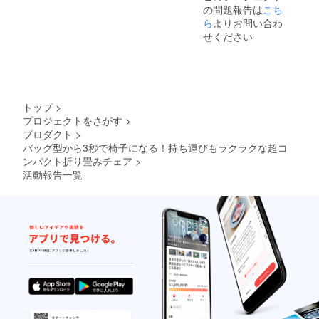
の問題報告は
がる可
こち
からオ
能性も
ンライ
ら
よりお問い合わ
ござい
ン
せください
ます。
ショッ
類似商
プなど
品が発
にて一
生する
般販売
可能性
開始予
があり
定で
トップ
>
ます。
す。
プロジェクトをさがす
>
ご了承
プロダクト
>
頂いた
上でご
バッグ型から3秒で椅子になる！持ち運びもラクラクな超コ
支援頂
ンパクト折り畳みチェア
>
けます
活動報告一覧
様お願
い致し
ます。
2025年
09月頃
からオ
ンライ
ン
ショッ
プなど
にて一
般販売
開始予