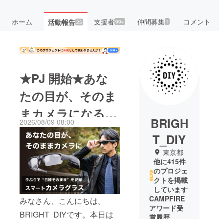
ホーム
支援者
仲間募集
コメント
活動報告
99+
1
25
★PJ 開始★あな
たの目が、そのま
まカメラになる。
BRIGH
2026/08/09 08:00
ワンタッチで簡単
T_DIY
録画【スマートカ
東京都
他に415件
メラグラス】最大
のプロジェ
クトを掲載
33%OFF
しています
CAMPFIRE
みなさん、こんにちは。
アワード受
BRIGHT DIYです。本日は
賞履歴