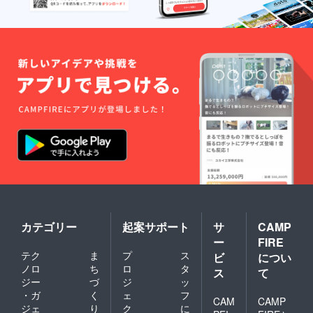
定で
す。
カテゴリー
起案サポート
サ
CAMP
ー
FIRE
テク
ま
プ
ス
ビ
につい
ノロ
ち
ロ
タ
ス
て
ジー
づ
ジ
ッ
・ガ
く
ェ
フ
CAM
CAMP
ジェ
り
ク
に