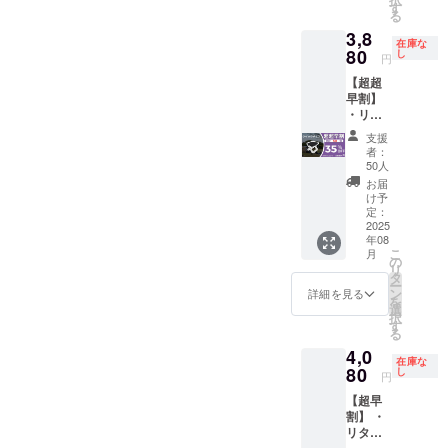
ズ：
イ
す
況、製
より下
る
28.5*26
プ）、
造工程
がる可
3,8
.5*22c
600D
上の都
能性も
在庫な
m（展
80
オック
し
合等に
ござい
円
開
ス生地
より出
ます。
【超超
時）、
（座
荷時期
類似商
早割】
29.5*10
面） ※
が遅れ
品が発
・リ
.5*4.5c
リター
る場合
生する
ターン
m（収
ンはす
があり
可能性
支援
内容：
納時）
べて
ます。
者：
があり
クイッ
重量：
税・送
50人
※皆様の
ます。
クチェ
約300g
料込み
支援に
お届
ご了承
ア ×１
耐荷
の金額
け予
より量
頂いた
セット
重：約
定：
になり
産効率
上でご
・一般
2025
70-
ます。
が向上
支援頂
年08
販売予
90Kg 素
※ご注文
した場
けます
こ
月
定価
材：ア
の
状況、
合、正
様お願
リ
格：
ルミニ
タ
使用部
規販売
い致し
ー
5,980円
ウム合
ン
材の供
詳細を見る
価格が
ます。
を
サイ
金（パ
選
給状
販売予
2025年
択
ズ：
イ
す
況、製
定価格
09月頃
る
28.5*26
プ）、
造工程
より下
からオ
4,0
.5*22c
600D
上の都
がる可
ンライ
在庫な
m（展
80
オック
し
合等に
能性も
円
ン
開
ス生地
より出
ござい
ショッ
【超早
時）、
（座
荷時期
ます。
プなど
割】 ・
29.5*10
面） ※
が遅れ
類似商
にて一
リター
.5*4.5c
リター
る場合
品が発
般販売
ン内