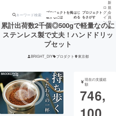
新
ロ
規
グ
会
プロジェクトを掲
はじ
プロジェクト
/
載するには
める
をさがす
イ
員
ン
登
累計出荷数2千個◎500gで軽量なのに
録
ステンレス製で丈夫！ハンドドリッ
プセット
人気のプロ
注目のリ
注目の新着プロ
募集終了が近いプ
もうすぐ公開
ジェクト
ターン
ジェクト
ロジェクト
されます
BRIGHT_DIY
プロダクト
東京都
アート・写真
音楽
現在の支援総
テクノロジー・ガジェット
ゲーム・サ
額
746,
映像・映画
書籍・雑誌
100
ビジネス・起業
チャレンジ