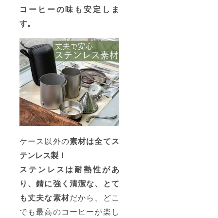
上の都
コーヒーの味も安定しま
合など
により
す。
出荷時
期が遅
れる場
合がご
ざいま
す。 ※
皆様の
ご支援
により
量産効
率が向
上した
場合、
正規販
売価格
ケース以外の
素材は全てス
が販売
予定価
テンレス製！
格より
下がる
ステンレスは耐熱性があ
可能性
もござ
り、錆に強く清潔な、とて
いま
す。 ※
も丈夫な素材
だから、どこ
類似商
でも最高のコーヒーが楽し
品が発