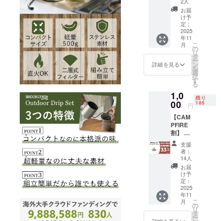
GLAFE
2人
す） ・
コー
お届
リター
ヒー豆
け予
ン内
・内容
定：
容：
2025
量：
年11
BROOK
250g ※
こ
月
LYN
早期リ
の
リ
Outdoo
ターン
タ
ー
r Drip
は在庫
ン
詳細を見る
を
Set ×２
がなく
選
択
セット
なり次
す
る
・一般
第終了
1,0
予定販
となり
残り
売価
00
ます。
185
円
額：
※GLAF
【CAM
31,960
Eについ
PFIRE
円 食品
ては、
割】 ・
内容：
原材料
リター
・名
及び添
支援
ン内
称：
加物等
者：
容：
GLAFE
の食品
14人
BROOK
コー
表示は
お届
LYN
ヒー豆
お届け
け予
ティー
・内容
定：
商品の
スタン
2025
量：
ラベル
年11
ダー ×
250g ※
に表記
こ
月
１セッ
早期リ
の
されま
リ
ト ・一
ターン
タ
す。 商
ー
般販売
は在庫