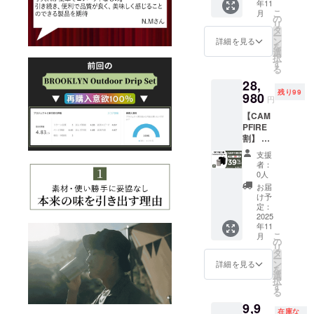
品が発
年11
Set ×２
給状
が販売
様お願
す。 ※
生する
こ
月
セット
況、製
の
予定価
い致し
皆様の
可能性
リ
・一般
造工程
タ
格より
ます。
ご支援
があり
ー
予定販
上の都
ン
下がる
詳細を見る
2025年
により
ます。
を
売価
合など
選
可能性
12月か
量産効
ご了承
択
額：
により
す
もござ
らオン
率が向
頂いた
る
31,960
出荷時
いま
ライン
上した
上でご
28,
円 ※本
期が遅
す。 ※
ショッ
場合、
支援頂
残り99
リター
980
れる場
類似商
プなど
円
正規販
けます
ンの価
合がご
品が発
にて一
売価格
様お願
【CAM
格は
ざいま
生する
般販売
が販売
い致し
PFIRE
税・送
す。 ※
可能性
開始予
予定価
ます。
割】 ・
料込み
皆様の
があり
定で
格より
2025年
リター
の金額
ご支援
ます。
す。
支援
下がる
12月か
ン内
となり
により
ご了承
者：
可能性
らオン
容：
ます。
量産効
0人
頂いた
もござ
ライン
BROOK
※ご注文
率が向
上でご
お届
いま
ショッ
LYN
状況、
上した
け予
支援頂
す。 ※
プなど
Outdoo
使用部
定：
場合、
けます
類似商
にて一
r Drip
2025
材の供
正規販
様お願
品が発
般販売
年11
Set ×３
給状
売価格
い致し
生する
こ
開始予
月
セット
況、製
の
が販売
ます。
可能性
リ
定で
・一般
造工程
タ
予定価
2025年
があり
ー
す。
予定販
上の都
ン
格より
詳細を見る
12月か
ます。
を
売価
合など
選
下がる
らオン
ご了承
択
額：
により
す
可能性
ライン
頂いた
る
47,940
出荷時
もござ
ショッ
上でご
9,9
円 ※本
期が遅
いま
プなど
在庫な
支援頂