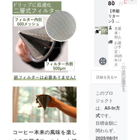
リター
80
れる場
し
す。 ※
にて一
円
けます
ンの価
合がご
類似商
般販売
様お願
【早期
格は
ざいま
品が発
開始予
い致し
リター
税・送
す。 ※
生する
定で
ます。
ン】（8
料込み
皆様の
可能性
す。
2025年
月中旬
の金額
ご支援
があり
支援
12月か
に発送
となり
により
ます。
者：
らオン
しま
ます。
量産効
50人
ご了承
ライン
す） ・
※ご注文
率が向
頂いた
お届
ショッ
リター
状況、
上した
け予
上でご
プなど
ン内
使用部
定：
場合、
支援頂
にて一
容：
2025
材の供
正規販
けます
般販売
年11
BROOK
給状
売価格
様お願
こ
開始予
月
LYN
況、製
の
が販売
い致し
リ
定で
Outdoo
造工程
タ
予定価
ます。
ー
す。
r Drip
上の都
ン
格より
詳細を見る
2025年
を
Set ×１
合など
選
下がる
12月か
択
セット
により
す
可能性
らオン
る
・一般
出荷時
もござ
このプロ
ライン
予定販
期が遅
いま
ショッ
ジェクト
売価
れる場
す。 ※
プなど
額：
合がご
類似商
は、
All-In方
にて一
15,980
ざいま
品が発
般販売
式
です。
円 食品
す。 ※
生する
開始予
内容：
皆様の
可能性
目標金額に
定で
・名
ご支援
があり
す。
関わらず、
称：
コーヒー本来の風味を楽し
により
ます。
GLAFE
量産効
ご了承
2025/08/31