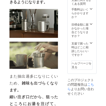
前には
12月か
きるようになります。
くある質問
必ずお
らオン
届けの
ライン
手数料はいく
リター
ショッ
らかかります
ンに貼
プなど
か？
付され
にて一
たラベ
般販売
目標金額に届
ルや注
開始予
かなかった場
意書き
定で
合どうなりま
をご確
す。
すか？
認くだ
さい。
支援で困った
※本リ
時はどこに相
ターン
談したらいい
の価格
ですか？
は税・
送料込
ヘルプページを
みの金
見る
額とな
りま
また抽出過多になりにくい
す。 ※
このプロジェクト
ご注文
ため、
雑味も出づらくなり
の問題報告は
状況、
こち
使用部
ら
よりお問い合わ
ます。
材の供
せください
給状
細い注ぎ口だから、狙った
況、製
造工程
ところにお湯を注げて、