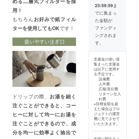
める二層式フィルターを採
コー
率が向
頂いた
23:59:59
ま
ヒー豆
上した
上でご
用！
・内容
場合、
支援頂
でに集まっ
量：
正規販
けます
もちろん
お好みで紙フィル
た金額が
250g ※
売価格
様お願
早期リ
が販売
い致し
ファンディ
ターを使用してもOK
です！
ターン
予定価
ます。
ングされま
は在庫
格より
2025年
がなく
下がる
12月か
す。
なり次
可能性
らオン
第終了
もござ
ライン
となり
いま
ショッ
支援金の使い道
ます。
す。 ※
プなど
集まった支援金
※GLAF
類似商
にて一
は以下に使用す
Eについ
品が発
般販売
る予定です。
ては、
生する
開始予
設備費
原材料
可能性
定で
人件費
及び添
があり
す。
広報/宣伝費
加物等
ます。
リターン仕入
の食品
ドリップの際、
お湯を細く
ご了承
れ費
表示は
頂いた
※目標金額を超
注ぐことができると、コー
お届け
上でご
えた場合はプロ
商品の
支援頂
ジェクトの運営
ヒーに対して均一にお湯を
ラベル
けます
費に充てさせて
に表記
様お願
注ぐことができるので、成
いただきます。
されま
い致し
す。 商
ます。
分を均一に効率よく抽出で
品開封
2025年
支援に関するよ