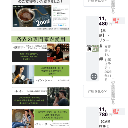
ン
品開封
詳細を見る
を
予定価
がなく
選
前には
択
格：
なり次
す
必ずお
る
1,500円
第終了
届けの
11,
※本リ
となり
リター
残り
ターン
480
ます。
198
ンに貼
円
の価格
※GLAF
付され
【早
は税・
Eについ
たラベ
割】 ・
送料込
ては、
ルや注
リター
みの金
原材料
意書き
ン内
額とな
及び添
をご確
支援
容：
りま
加物等
認くだ
者：
BROOK
す。 ※
の食品
1人
さい。
LYN
ご注文
表示は
※本リ
お届
Outdoo
状況、
お届け
け予
ターン
r Drip
使用部
定：
商品の
の価格
Set ×１
2025
材の供
ラベル
は税・
年11
セット
給状
に表記
送料込
こ
月
・一般
況、製
の
されま
みの金
リ
予定販
造工程
タ
す。 商
額とな
ー
売価
上の都
ン
品開封
詳細を見る
りま
を
額：
合など
選
前には
す。 ※
択
15,980
により
す
必ずお
ご注文
る
円 ※本
出荷時
届けの
状況、
11,
リター
期が遅
リター
使用部
残り
ンの価
780
れる場
399
ンに貼
材の供
円
格は
合がご
付され
給状
【CAM
税・送
ざいま
たラベ
況、製
PFIRE
料込み
す。 ※
ルや注