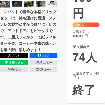
円
まちづくり・地域活性化
コンパクトで軽量な本格ドリップ
セットは、持ち運びに最適！ステ
CAMPFIRE for Social Good
CAMPFIRE Creation
ンレス製で頑丈かつ錆びにくいの
746%
CAMPFIREふるさと納税
machi-ya
コミュニティ
で、アウトドアにもピッタリで
目標金額は
100,000円
す。二層式フィルターで紙フィル
ター不要、コーヒー本来の味わい
支援者数
を最大限に楽しめます！
74
人
ポスト
シェア
LINEで送る
URLコピー
埋め込み
QRコード
募集終了まで残
り
終了