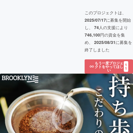
このプロジェクトは、
2025/07/17
に募集を開始
し、
74
人の支援により
746,100
円の資金を集
め、
2025/08/31
に募集を
終了しました
もう一度プロジェ
1
クトをやってほし
1
い