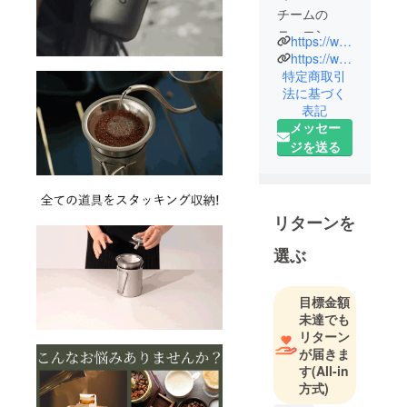
チームの
ニュエンで
https://www.brightdiy.jp/
す。
https://www.instagram.com/brightdiyjp/
中国の総合
特定商取引
法に基づく
家電メー
表記
カー向けに
メッセー
人気製品を
ジを送る
多数製造し
た実績のあ
る製品を、
日本の皆様
リターンを
にも是非体
選ぶ
験していた
だきたくプ
ロジェクト
目標金額
を立ち上げ
未達でも
ました。
リターン
が届きま
最新のテク
す
(All-in
ノロジー
方式)
で、皆さん