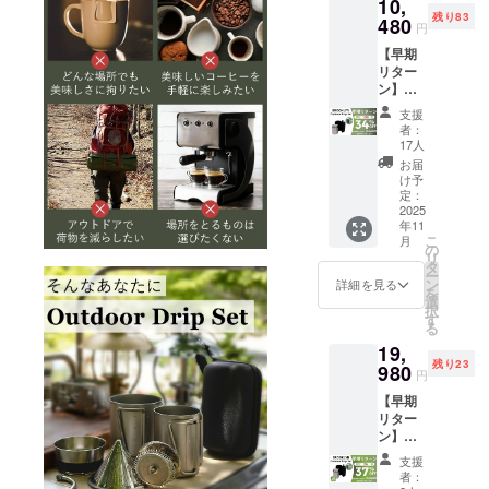
10,
の生活をよ
残り83
480
円
り豊かに、
【早期
快適にする
リター
ことが弊社
ン】（8
の理念で
月中旬
支援
に発送
す。
者：
しま
17人
どうぞよろ
す） ・
お届
しくお願い
リター
け予
ン内
定：
致します！
容：
2025
年11
BROOK
こ
月
LYN
の
リ
Outdoo
タ
ー
r Drip
ン
詳細を見る
を
Set ×１
選
択
セット
す
る
・一般
19,
予定販
残り23
売価
980
円
額：
【早期
15,980
リター
円 食品
ン】（8
内容：
月中旬
・名
支援
に発送
称：
者：
しま