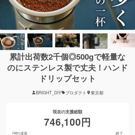
累計出荷数2千個◎500gで軽量な
のにステンレス製で丈夫！ハンド
ドリップセット
BRIGHT_DIY
プロダクト
東京都
現在の支援総額
746,100
円
終了
746
%達成