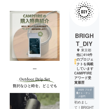
BRIGH
T_DIY
東京都
他に414件
のプロジェ
クトを掲載
---
しています
CAMPFIRE
アワード受
賞履歴
2025 プロダ
クト・テッ
ク部門
初めまし
て！BRIGHT