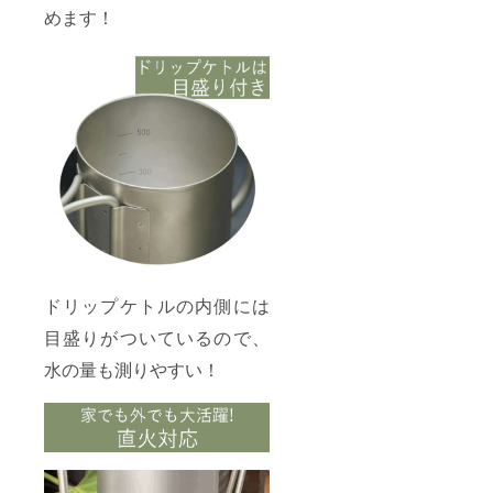
生する
めます！
可能性
があり
ます。
ご了承
頂いた
上でご
支援頂
けます
様お願
い致し
ます。
2025年
12月か
らオン
ライン
ショッ
ドリップケトルの内側には
プなど
にて一
目盛りがついているので、
般販売
開始予
水の量も測りやすい！
定で
す。