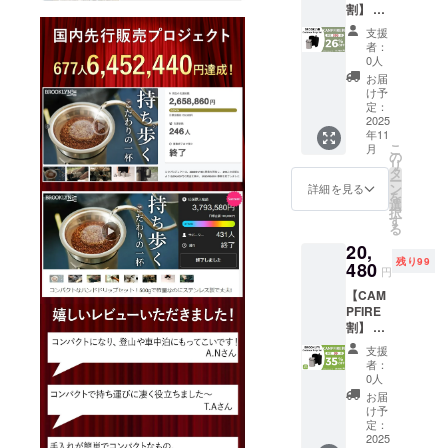
造工程
割】 ・
の金額
皆様の
意書き
上の都
リター
となり
ご支援
をご確
合など
支援
ン内
ます。
により
認くだ
者：
により
容：
※ご注文
量産効
0人
さい。
出荷時
BROOK
状況、
率が向
※本リ
お届
期が遅
LYN
使用部
上した
け予
ターン
れる場
Outdoo
材の供
定：
場合、
の価格
合がご
r Drip
2025
給状
正規販
は税・
ざいま
年11
Set ×１
況、製
売価格
送料込
す。 ※
こ
月
セット
造工程
の
が販売
みの金
皆様の
リ
・一般
上の都
タ
予定価
額とな
ご支援
ー
予定販
合など
ン
格より
詳細を見る
りま
により
を
売価
により
選
下がる
す。 ※
量産効
択
額：
出荷時
す
可能性
ご注文
率が向
る
15,980
期が遅
もござ
状況、
上した
20,
円 ※本
れる場
いま
使用部
場合、
残り99
リター
480
合がご
す。 ※
材の供
円
正規販
ンの価
ざいま
類似商
給状
売価格
【CAM
格は
す。 ※
品が発
況、製
が販売
PFIRE
税・送
皆様の
生する
造工程
予定価
割】 ・
料込み
ご支援
可能性
上の都
格より
リター
の金額
により
があり
合など
支援
下がる
ン内
となり
量産効
ます。
者：
により
可能性
容：
ます。
率が向
0人
ご了承
出荷時
もござ
BROOK
※ご注文
上した
頂いた
お届
期が遅
いま
LYN
状況、
場合、
け予
上でご
れる場
す。 ※
Outdoo
使用部
定：
正規販
支援頂
合がご
類似商
r Drip
2025
材の供
売価格
けます
ざいま