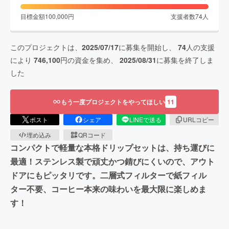
目標金額
100,000
円
支援者数
74
人
このプロジェクトは、
2025/07/17
に募集を開始し、
74
人の支援
により
746,100
円の資金を集め、
2025/08/31
に募集を終了しま
した
もう一度プロジェクトをやってほしい
11
ポスト
シェア
LINEで送る
URLコピー
埋め込み
QRコード
コンパクトで軽量な本格ドリップセットは、持ち運びに
最適！ステンレス製で頑丈かつ錆びにくいので、アウト
ドアにもピッタリです。二層式フィルターで紙フィル
ター不要、コーヒー本来の味わいを最大限に楽しめま
す！