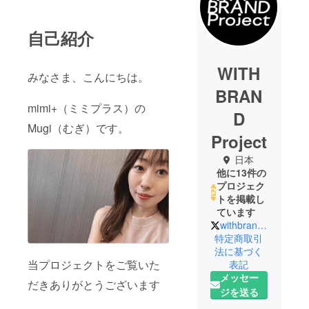
自己紹介
WITH
みなさま、こんにちは。
BRAN
mimi+（ミミプラス）の
D
Mugi（むぎ）です。
Project
日本
他に13件の
プロジェク
トを掲載し
ています
withbrand_jp
特定商取引
法に基づく
当プロジェクトをご覧いた
表記
メッセー
だきありがとうございます
ジを送る