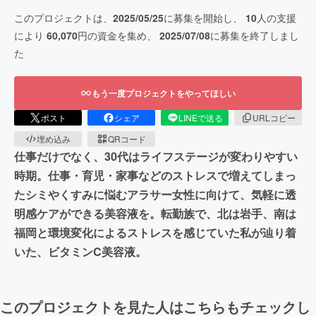
このプロジェクトは、
2025/05/25
に募集を開始し、
10
人の支援
により
60,070
円の資金を集め、
2025/07/08
に募集を終了しまし
た
もう一度プロジェクトをやってほしい
ポスト
シェア
LINEで送る
URLコピー
埋め込み
QRコード
仕事だけでなく、30代はライフステージが変わりやすい
時期。仕事・育児・家事などのストレスで増えてしまっ
たシミやくすみに悩むアラサー女性に向けて、気軽に透
明感ケアができる美容液を。転勤族で、北は岩手、南は
福岡と環境変化によるストレスを感じていた私が辿り着
いた、ビタミンC美容液。
このプロジェクトを見た人はこちらもチェックし