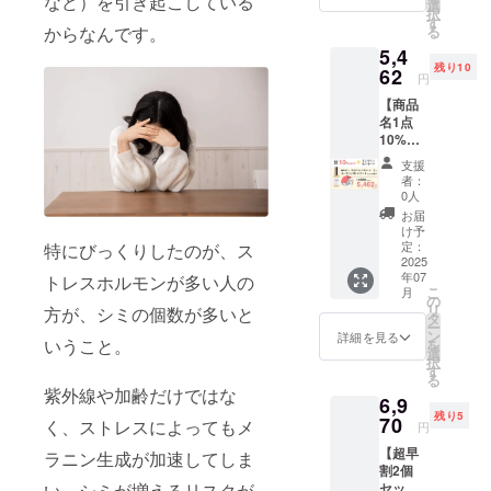
など）を引き起こしている
選
の？ な
択
す
ど、ス
る
からなんです。
キンケ
5,4
ア、美
残り10
62
容につ
円
いてお
【商品
悩みが
名1点
ある方
10%OF
向けの
F＋オン
プラン
支援
ライン
です！
者：
肌サ
0人
※ご支援
ポート
後～プ
お届
（Zoom
け予
ロジェ
、30
定：
特にびっくりしたのが、ス
クト終
分）】
2025
了後
年07
トレスホルモンが多い人の
現在の
に、個
こ
月
お悩み
の
別でブ
リ
方が、シミの個数が多いと
や今お
タ
ランド
ー
持ちの
ン
詳細を見る
オー
いうこと。
を
スキン
選
ナーと
択
ケアに
す
スケ
る
合わせ
ジュー
紫外線や加齢だけではな
6,9
て、美
ルの調
残り5
容のプ
70
く、ストレスによってもメ
整をし
円
ロであ
ていた
【超早
るコス
ラニン生成が加速してしま
だきま
割2個
メコン
す。
い、シミが増えるリスクが
セッ
シェル