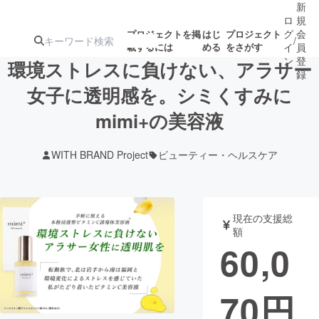
新
ロ
規
グ
会
プロジェクトを掲
はじ
プロジェクト
/
載するには
める
をさがす
イ
員
ン
登
環境ストレスに負けない、アラサー
録
女子に透明感を。シミくすみに
mimi+の美容液
人気のプロ
注目のリ
注目の新着プロ
募集終了が近いプ
もうすぐ公開
ジェクト
ターン
ジェクト
ロジェクト
されます
WITH BRAND Project
ビューティー・ヘルスケア
アート・写真
音楽
現在の支援総
テクノロジー・ガジェット
ゲーム・サ
額
60,0
映像・映画
書籍・雑誌
70
円
ビジネス・起業
チャレンジ