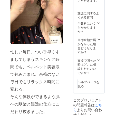
いただきます。
ランド
オー
ナーと
支援に関するよ
スケ
くある質問
ジュー
ルの調
手数料はいく
整をし
らかかります
ていた
か？
だきま
す。
目標金額に届
※ZOOM
かなかった場
への接
合どうなりま
忙しい毎日、つい手早くす
続の際
すか？
に発生
ましてしまうスキンケア時
する通
支援で困った
信費等
時はどこに相
間でも、ベルベット美容液
は、支
談したらいい
援者様
ですか？
で包みこまれ、余裕のない
の負担
となり
毎日でもリラックス時間に
ヘルプページを
ます。
見る
変わる。
そんな体験ができるよう肌
このプロジェクト
への馴染と浸透の仕方にこ
の問題報告は
こち
ら
よりお問い合わ
だわり抜きました。
せください