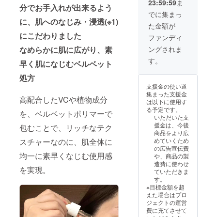
23:59:59
ま
重ねて
分でお手入れが出来るよう
肌が変
でに集まっ
わった
に、肌へのなじみ・浸透(※1)
た金額が
けど、
にこだわりました
どう
ファンディ
やって
ングされま
なめらかに肌に広がり、素
スキン
ケアを
す。
早く肌になじむベルベット
選べば
良い
処方
の？ な
支援金の使い道
ど、ス
集まった支援金
キンケ
高配合したVCや植物成分
は以下に使用す
ア、美
る予定です。
を、ベルベットポリマーで
容につ
いただいた支
いてお
援金は、今後
包むことで、リッチなテク
悩みが
商品をより広
ある方
めていくため
スチャーなのに、肌全体に
向けの
の広告宣伝費
プラン
均一に素早くなじむ使用感
や、商品の製
です！
造費に使わせ
※ご支援
を実現。
ていただきま
後～プ
す。
ロジェ
※目標金額を超
クト終
えた場合はプロ
了後
ジェクトの運営
に、個
費に充てさせて
別でブ