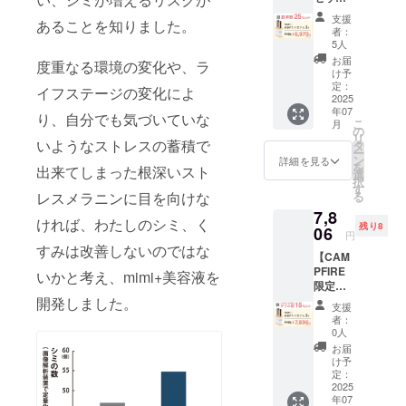
※ZOOM
ト
ジュが
への接
支援
あることを知りました。
25%OF
オンラ
者：
続の際
F】
インで
5人
に発生
mimi+
あなた
お届
する通
度重なる環境の変化や、ラ
本品2
のお肌
け予
信費等
個 ※消
をサ
定：
イフステージの変化によ
は、支
費税、
2025
ポート
援者様
年07
送料込
しま
り、自分でも気づいていな
の負担
こ
月
み
す！ ・
の
となり
リ
いようなストレスの蓄積で
自分に
タ
ます。
ー
合った
ン
詳細を見る
を
出来てしまった根深いスト
成分
選
択
は？ ・
す
レスメラニンに目を向けな
る
こんな
7,8
悩みが
ければ、わたしのシミ、く
残り8
06
あるけ
円
どどう
すみは改善しないのではな
【CAM
やって
PFIRE
いかと考え、mimi+美容液を
解決す
限定ダ
れば良
ブル
開発しました。
いか分
支援
割
からな
者：
15%OF
い。 ・
0人
F】
年齢を
お届
mimi+
重ねて
け予
本品2
定：
肌が変
個 ※消
2025
わった
年07
費税、
けど、