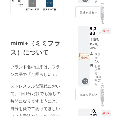
こ
月
送料込
の
どう
リ
み
タ
やって
ー
ン
スキン
詳細を見る
を
選
ケアを
択
す
選べば
る
良い
8,3
の？ な
残り4
88
ど、ス
円
キンケ
【商品
mimi+（ミミプラ
ア、美
名2点
容につ
20%OF
いてお
ス）について
F＋オン
悩みが
支援
ライン
ある方
者：
肌サ
0人
向けの
ポート
ブランド名の由来は、フラ
プラン
お届
（Zoom
け予
です！
、30
定：
ンス語で「可愛らしい」。
※ご支援
分）】
2025
後～プ
年07
現在の
ロジェ
こ
月
ストレスフルな現代におい
お悩み
の
クト終
リ
や今お
タ
了後
ー
て、1日1分だけでも癒しの
持ちの
ン
詳細を見る
に、個
を
スキン
選
別でブ
時間になりますようにと、
択
ケアに
す
ランド
る
合わせ
オー
自分を愛でてあげてほしい
10,
て、美
ナーと
残り4
容のプ
732
という意味からこのブラン
スケ
円