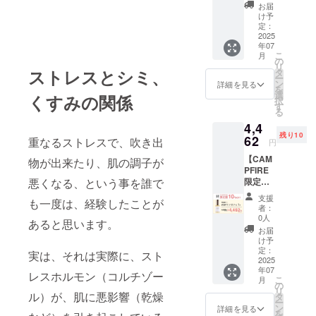
個 ※消
ポート
お届
費税、
しま
け予
送料込
す！ ・
定：
み
2025
自分に
年07
合った
こ
月
成分
の
リ
は？ ・
ストレスとシミ、
タ
ー
こんな
ン
詳細を見る
を
悩みが
選
くすみの関係
択
あるけ
す
る
どどう
4,4
やって
残り10
62
解決す
重なるストレスで、吹き出
円
れば良
【CAM
物が出来たり、肌の調子が
いか分
PFIRE
からな
限定
悪くなる、という事を誰で
い。 ・
割
年齢を
支援
も一度は、経験したことが
10%OF
重ねて
者：
F】
肌が変
0人
あると思います。
mimi+
わった
お届
本品1
けど、
け予
個 ※消
定：
どう
実は、それは実際に、スト
費税、
2025
やって
年07
送料込
スキン
レスホルモン（コルチゾー
こ
月
み
の
ケアを
リ
ル）が、肌に悪影響（乾燥
タ
選べば
ー
ン
良い
詳細を見る
を