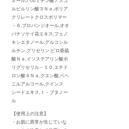
オール,パルミチン酸アスコ
ルビルリン酸３Ｎａ,ポリア
クリレートクロスポリマー
－６,プロパンジオール,オオ
バナソケイ花エキス,フェノ
キシエタノール,グルコシル
ルチン,グリセリン,ピロ亜硫
酸Ｎａ,イソステアリン酸ポ
リグリセリル－１０,エチド
ロン酸４Ｎａ,クエン酸,ベヘ
ニルアルコール,クインス
シードエキス,ｔ－ブタノー
ル
【使用上の注意】
・お肌に異常が生じていな