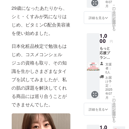
年07
て、お
こ
月
29歳になったあたりから、
礼の
の
リ
メッ
タ
ー
シミ・くすみが気になりは
セージ
ン
詳細を見る
を
をお送
選
じめ、ビタミンC配合美容液
択
りしま
す
る
す。 ※
を使い始めました。
1,0
備考欄
にメッ
00
円
セージ
日本化粧品検定で勉強もは
もっと
に記載
応援プ
するお
じめ、コスメコンシェル
ラン
名前を
ジュの資格も取り、その知
（※500
ご入力
支援
円の応
くださ
者：
識を生かしさまざまなタイ
援プラ
い
0人
ンとリ
お届
プを試してみましたが、私
ターン
け予
内容は
定：
の肌の課題を解決してくれ
同一で
2025
年07
す）
る商品には巡り合うことが
こ
月
【お礼
の
リ
のメッ
できませんでした。
タ
ー
セー
ン
詳細を見る
を
ジ】 感
選
択
謝の気
す
る
持ちを
1,0
込め