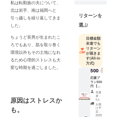
私は転勤族の夫について、
北は岩手、南は福岡へと
リターンを
引っ越しを繰り返してきま
選ぶ
した。
ちょうど長男が生まれたこ
目標金額
未達でも
ろでもあり、肌を取り巻く
リターン
環境以外もその土地になれ
が届きま
す
(All-in
るため心理的ストレスも大
方式)
変な時期を過ごしました。
500
円
応援プ
ラン500
円 【お
礼の
支援
メッ
者：
原因はストレスか
セー
0人
ジ】 感
お届
謝の気
も。
け予
持ちを
定：
込め
2025