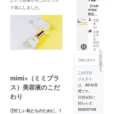
ロであ
ジュー
【CAM
るコス
ド名にしました。
ルの調
PFIRE
メコン
整をし
限定ト
シェル
ていた
リプル
ジュが
だきま
支援
割
オンラ
者：
す。
20%OF
インで
0人
※ZOOM
F】
あなた
お届
への接
mimi+
のお肌
け予
続の際
本品3
をサ
定：
に発生
個 ※消
2025
ポート
する通
年07
費税、
しま
信費等
こ
月
送料込
す！ ・
の
は、支
リ
み
自分に
タ
援者様
ー
合った
ン
詳細を見る
の負担
を
成分
選
となり
択
は？ ・
す
ます。
る
こんな
このプロ
悩みが
mimi+（ミミプラ
ジェクト
あるけ
どどう
は、
All-In方
ス）美容液のこだ
やって
式
です。
解決す
わり
れば良
目標金額に
いか分
関わらず、
からな
い。 ・
2025/07/08
①忙しい私たちのために、1
年齢を