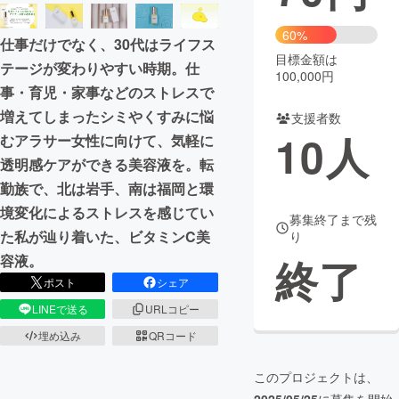
まちづくり・地域活性化
60%
仕事だけでなく、30代はライフス
目標金額は
テージが変わりやすい時期。仕
100,000円
CAMPFIRE for Social Good
CAMPFIRE Creation
事・育児・家事などのストレスで
CAMPFIREふるさと納税
machi-ya
コミュニティ
増えてしまったシミやくすみに悩
支援者数
10
人
むアラサー女性に向けて、気軽に
透明感ケアができる美容液を。転
勤族で、北は岩手、南は福岡と環
境変化によるストレスを感じてい
募集終了まで残
た私が辿り着いた、ビタミンC美
り
終了
容液。
ポスト
シェア
LINEで送る
URLコピー
埋め込み
QRコード
このプロジェクトは、