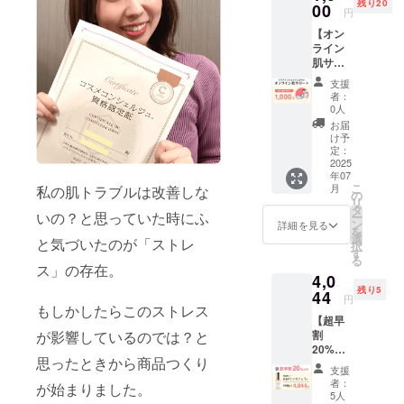
残り20
て、お
00
円
礼の
【オン
メッ
ライン
セージ
肌サ
をお送
ポート
りしま
支援
（Zoom
す。 ※
者：
、30
備考欄
0人
分）】
にメッ
お届
現在の
セージ
け予
お悩み
に記載
定：
や今お
2025
するお
年07
持ちの
名前を
こ
月
私の肌トラブルは改善しな
スキン
ご入力
の
リ
ケアに
くださ
タ
いの？と思っていた時にふ
ー
合わせ
い
ン
詳細を見る
を
て、美
選
と気づいたのが「ストレ
択
容のプ
す
る
ロであ
ス」の存在。
4,0
るコス
残り5
メコン
44
円
シェル
もしかしたらこのストレス
【超早
ジュが
割
が影響しているのでは？と
オンラ
20%OF
インで
思ったときから商品つくり
F】
あなた
支援
mimi+
のお肌
者：
が始まりました。
本品1
をサ
5人