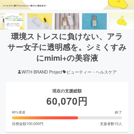
環境ストレスに負けない、アラ
サー女子に透明感を。シミくすみ
にmimi+の美容液
WITH BRAND Project
ビューティー・ヘルスケア
現在の支援総額
60,070
円
終了
60
%達成
目標金額
100,000
円
支援者数
10
人