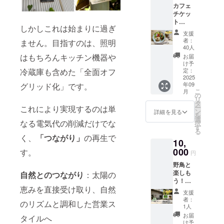
社会か
カフェ
のアク
届けの
ら森中
チケッ
セント
リター
心の社
ト
にも◎
ンに貼
会シス
しかしこれは始まりに過ぎ
【5,000
名称：
付され
テムへ
支援
円分】
森のス
たラベ
という
者：
ません。目指すのは、照明
有効期
パイス
ルや注
40人
ホリス
限：2年
コーラ
意書き
はもちろんキッチン機器や
ティッ
お届
間 チ
シロッ
をご確
け予
クな
ケット
冷蔵庫も含めた「全面オフ
プ 内
定：
認くだ
「もの
は郵送
2025
容量：
さい。
の見
年09
グリッド化」です。
にてお
250ml
方」
こ
月
届けし
賞味
の
を、思
リ
ます。
期限：
タ
考が
ー
これにより実現するのは単
製造よ
ン
詳細を見る
チャー
を
り6ヶ月
選
ト化さ
なる電気代の削減だけでな
択
（未開
す
れた図
る
封） ＊
く、
「つながり」
の再生で
も駆使
10,
原材料
しなが
000
等の食
す。
ら綴ら
円
品表示
れてい
野鳥と
はお届
く素晴
楽しも
自然とのつながり
：太陽の
け商品
らしい
う！巣
のラベ
本で
恵みを直接受け取り、自然
箱を作
ルに表
す。 書
支援
ろう！
記され
者：
籍と共
のリズムと調和した営業ス
オアシ
ます。
1人
に、有
スがで
商品開
お届
機栽培
タイルへ
きれば
封前に
け予