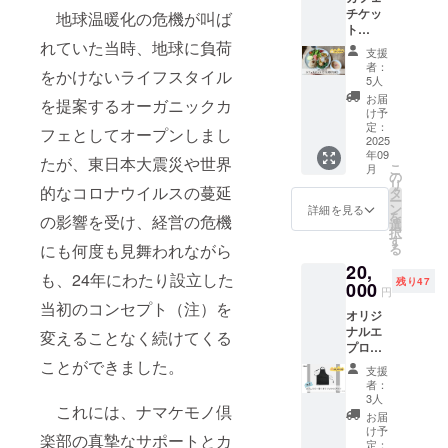
でご連
チケッ
地球温暖化の危機が叫ば
絡しま
ト
す。
れていた当時、地球に負荷
【15,00
支援
0円分】
者：
をかけないライフスタイル
有効期
5人
限：2年
お届
を提案するオーガニックカ
間 チ
け予
ケット
定：
フェとしてオープンしまし
は郵送
2025
年09
にてお
たが、東日本大震災や世界
こ
月
届けし
の
リ
ます。
的なコロナウイルスの蔓延
タ
ー
ン
詳細を見る
を
の影響を受け、経営の危機
選
択
す
にも何度も見舞われながら
る
20,
も、24年にわたり設立した
残り47
000
円
当初のコンセプト（注）を
オリジ
ナルエ
変えることなく続けてくる
プロン
カフェ
ことができました。
支援
スロー
者：
の刺繍
3人
これには、ナマケモノ倶
入り
お届
け予
楽部の真摯なサポートとカ
定：