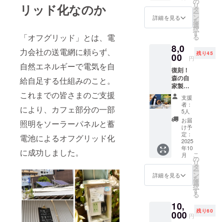
至るま
の
リ
リッド化なのか
イス
での、
タ
ー
セット
ライフ
ン
詳細を見る
を
をお届
ヒスト
選
択
けしま
リーに
す
「オフグリッド」とは、電
る
す。 手
おける
8,0
書きの
重要な
力会社の送電網に頼らず、
残り45
レシピ
00
転換点
円
付き。
と行動
自然エネルギーで電気を自
復刻！
名称：
（アク
森の自
豆乳
給自足する仕組みのこと。
ショ
家製ス
ホット
ン）を
これまでの皆さまのご支援
パイス
チャ
縦軸
支援
コーラ
イ 内
に、
者：
により、カフェ部分の一部
シロッ
容量：
もっと
5人
プ カ
おおよ
大きな
お届
照明をソーラーパネルと蓄
フェで
そ50g
視座
け予
も人気
＊原材
定：
で、人
電池によるオフグリッド化
のスパ
2025
料等の
と人、
年10
イス
食品表
に成功しました。
森や自
こ
月
コーラ
示はお
の
然界と
リ
シロッ
届け商
タ
人との
ー
プ。
品のラ
ン
つなが
詳細を見る
を
ソーダ
ベルに
選
り直し
択
で割っ
表記さ
す
の視点
る
たり、
れま
の重要
10,
お料理
す。 商
性、人
残り60
やお菓
000
品開封
中心の
円
子作り
前にお