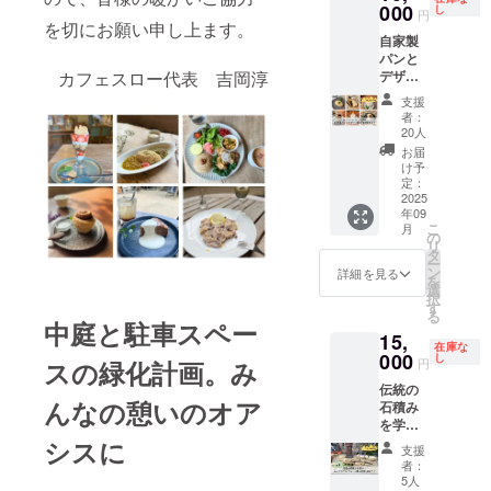
料のみ
000
し
円
となり
を切にお願い申し上ます。
自家製
ます。
パンと
飲食
カフェスロー代表 吉岡淳
デザー
料・
ト詰め
サービ
支援
合わせ
ス料
者：
セット
別。日
20人
冷凍の
程・内
お届
状態で
容等、
け予
の配送
応相
定：
となり
2025
談。
年09
ます。
こ
月
お届け
の
リ
時期：9
タ
ー
月〜10
ン
詳細を見る
を
月 内
選
択
容 6個
す
る
セット
中庭と駐車スペー
15,
・さわ
在庫な
のはな
000
し
スの緑化計画。み
円
玄米ま
伝統の
るパン
んなの憩いのオア
石積み
・オニ
を学
オンマ
ぶ！ み
シスに
ヨネー
支援
んなで
ズパン
者：
ドライ
・生玄
5人