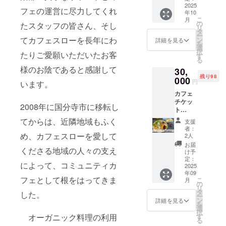
2025
フェの運営に尽力してくれ
年10
こ
月
の
たスタッフの皆さん、そし
リ
タ
ー
てカフェスローを長年にわ
ン
詳細を見る
を
選
択
たりご愛願いただいたお客
す
る
様のお陰であると感謝して
30,
残り98
000
円
います。
カフェ
チケッ
2008年に国分寺市に移転し
ト
【20,00
てからは、近隣地域もふく
支援
0円分】
者：
有効期
め、カフェスローを愛して
2人
限：2年
お届
くださる地域の人々の支え
間 チ
け予
ケット
定：
によって、コミュニティカ
は郵送
2025
年09
にてお
フェとして根をはってきま
こ
月
届けし
の
リ
ます。
タ
した。
ー
ン
詳細を見る
を
選
択
オーガニック料理の利用
す
る