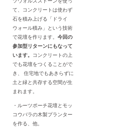
ツウォルズストーンを使っ
いハー
ブと宿
て、コンクリートは使わず
根草、
季節の
石を積み上げる「ドライ
管理な
ど座学
ウォール積み」という技術
の時間
で花壇を作ります。
今回の
の後
に、午
参加型リターンにもなって
前に積
み上げ
います。
コンクリートの上
た花壇
に植栽
でも花壇をつくることがで
をして
いきま
き、 住宅地でもあきらずに
す。ご
自宅で
土と緑と共存する空間が生
の庭づ
まれます。
くり、
植栽計
画にお
・ルーツポーチ花壇とモッ
役立て
くださ
コウバラの木製プランター
い。」
を作る、他。