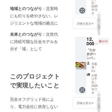
のド
やって
定：
お届け
リップ
くるの
2025
のリ
地域とのつながり
：災害時
パック
年12
は鳥や
ターン
コー
こ
月
生きも
にも灯りを絶やさない、レ
の
に貼付
ヒー（3
リ
のた
タ
された
袋）を
ー
ジリエントな地域の拠点に
ち。私
ン
ラベル
詳細を見る
お届け
を
たちの
選
や注意
しま
択
住む町
す
書きを
す。
る
未来とのつながり
：次世代
にはど
ご確認
12,
んな鳥
くださ
に持続可能な社会モデルを
残り10
がやっ
000
い。
円
てくる
示す「場」として
「たか
かな？
きびハ
(講習
ンバー
代、材
グ」お
料費、
支援
料理教
パタパ
者：
室 参加
タシ
0人
券 食材
このプロジェクト
ジュウ
お届
費込
カラの
け予
み）1ド
お土産
定：
で実現したいこと
リンク
2025
付) ＊親
年11
付き ・
子参加
こ
月
日時：
は1リ
の
リ
2025年
ターン2
完全オフグリッド化によ
タ
ー
11月10
名ま
ン
詳細を見る
を
り、電力会社に依存しない
日(月)日
で。 ＊
選
択
中 開催
金槌な
す