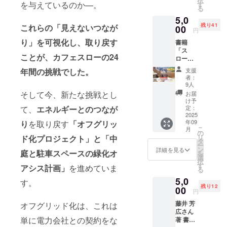
択
を与えているのか—。
焙煎し
す
る
ます！
5,0
※豆、ま
残り41
これらの「見えないつなが
00
たは粉
円
の2つ、
り」を可視化し、取り戻す
書籍
お選び
「ス
いただ
ことが、カフェスローの24
ローな
けま
カフェ
す。 備
年間の挑戦でした。
支援
のつく
考欄に
者：
りかた
ご希望
9人
暮らし
を入力
そして今、新たな挑戦とし
お届
をかえ
くださ
け予
る、世
て、
エネルギーとのつなが
定：
い。
界が変
2025
（例）
年09
り
を取り戻す
「オフグリッ
わる」
豆2つ、
こ
月
監修 吉
の
粉2つ、
リ
ド化プロジェクト」と「中
岡淳 カ
タ
豆と粉1
ー
フェス
ン
つずつ
詳細を見る
庭と駐車スペースの緑化オ
を
ローの
選
○ハチド
択
原点と
す
リのひ
アシス計画」
を進めていま
る
なる書
としず
5,0
籍。1冊
す。
く 原材
残り12
郵送に
00
料名：
円
てお送
有機
藤井 芳
オフグリッド化は、これは
りしま
コー
広さん
す。
ヒー豆
単に電力会社との契約をな
著 書籍
生豆原