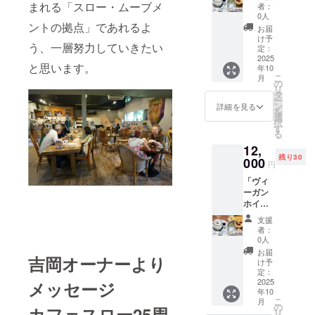
リー
施しま
まれる「スロー・ムーブメ
ショッ
者：
ム」デ
す。 ※
0人
プス
ザート
ントの拠点」であれるよ
参加が
ペース
お届
教室 参
難しい
け予
・内容
う、一層努力していきたい
加券
場合は
定：
鳥のお
（食材
2025
録画を
話し
と思います。
年10
費含
後日お
(鳥って
こ
月
む）ワ
送りし
の
なぁ
リ
ンドリ
ます。
タ
に？巣
ー
ンク付
詳細は
ン
詳細を見る
箱って
を
き 〜コ
メール
選
なぁ
択
コナッ
でご連
す
に？)、
る
ツオイ
絡しま
巣箱作
12,
ルの健
す。
り(金槌
残り30
康効果
000
やドラ
円
につい
イバー
「ヴィ
て〜脂
を使い
ーガン
質栄養
組立ま
ホイッ
の座学
す)、ま
プク
付き ・
とめ(巣
支援
リー
日時：
者：
箱の設
ム」デ
2025年
0人
置法、
ザート
10月14
お届
鳥が巣
吉岡オーナーより
教室 オ
日(火)日
け予
箱を利
ンライ
中 開催
定：
用する
ン参加
2025
メッセージ
予定 ・
時期な
年10
券 〜コ
場所：
ど) ・担
こ
月
コナッ
カフェ
の
カフェスロー25周
当 公
リ