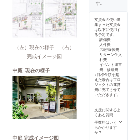
ショッ
のリ
す。
プス
ターン
ペー
に貼付
ス、カ
された
支援金の使い道
フェス
ラベル
集まった支援金
ロー駐
や注意
は以下に使用す
車場 ■
書きを
る予定です。
内容
ご確認
設備費
AM：
くださ
人件費
「ドラ
（左）現在の様子 （右）
い。
広報/宣伝費
イ
リターン仕入
完成イメージ図
ウォー
れ費
ル積み
イベント運営
を学ぶ
中庭 現在の様子
費、修繕費
松原工
※目標金額を超
業」 イ
えた場合はプロ
ギリス
ジェクトの運営
のコッ
費に充てさせて
ツォル
いただきます。
ズ地方
で採掘
される
支援に関するよ
自然石
くある質問
コッツ
ウォル
手数料はいく
ズス
らかかります
トーン
か？
を使っ
中庭 完成イメージ図