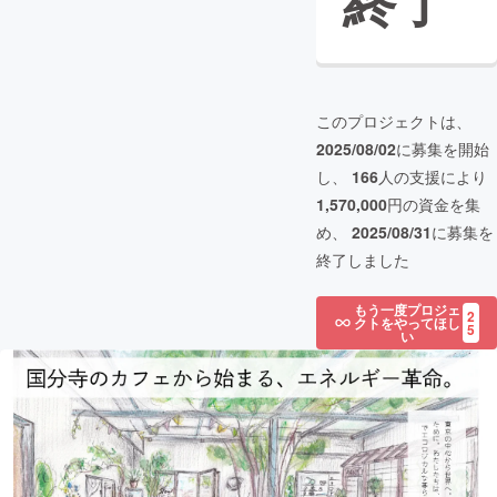
終了
このプロジェクトは、
2025/08/02
に募集を開始
し、
166
人の支援により
1,570,000
円の資金を集
め、
2025/08/31
に募集を
終了しました
もう一度プロジェ
2
クトをやってほし
5
い