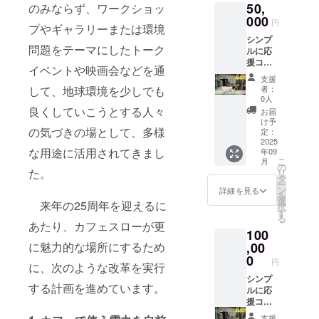
50,
のみならず、ワークショッ
000
円
プやギャラリーまたは環境
シンプ
問題をテーマにしたトーク
ルに応
援コー
イベントや映画会などを通
ス 2
支援
「リ
して、地球環境を少しでも
者：
ターン
0人
品はな
良くしていこうとする人々
お届
くても
け予
の気づきの場として、多様
いいか
定：
ら、応
2025
な用途に活用されてきまし
年09
援した
こ
月
い！」
の
た。
リ
という
タ
ー
方向け
ン
詳細を見る
を
のコー
選
来年の25周年を迎えるに
択
スで
す
る
す。 感
あたり、カフェスローが更
100
謝の
メール
に魅力的な場所にするため
,00
をお送
0
円
に、次のような改革を実行
りしま
す。 注
シンプ
する計画を進めています。
意事
ルに応
項：支
援コー
援時、
ス 3
支援