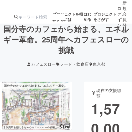
新
ロ
規
グ
会
プロジェクトを掲
はじ
プロジェクト
/
載するには
める
をさがす
イ
員
ン
登
国分寺のカフェから始まる、エネル
録
ギー革命。25周年へカフェスローの
挑戦
人気のプロ
注目のリ
注目の新着プロ
募集終了が近いプ
もうすぐ公開
ジェクト
ターン
ジェクト
ロジェクト
されます
カフェスロー
フード・飲食店
東京都
アート・写真
音楽
現在の支援総
テクノロジー・ガジェット
ゲーム・サ
額
1,57
映像・映画
書籍・雑誌
0,00
ビジネス・起業
チャレンジ