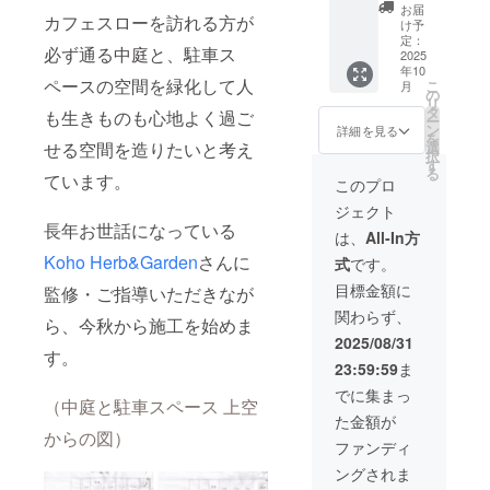
ウォー
米フラ
お届
カフェスローを訪れる方が
ル積み
ンスパ
け予
花壇を
ン ・さ
定：
必ず通る中庭と、駐車ス
学ぼ
2025
わのは
年10
う！
な玄米
ペースの空間を緑化して人
こ
月
（カ
シナモ
の
リ
フェス
ンロー
タ
も生きものも心地よく過ご
ー
ローの
ル ・塩
ン
詳細を見る
を
ランチ
レモン
せる空間を造りたいと考え
選
択
付き）
ケーキ
す
る
ています。
松原工
・キャ
このプロ
業＋
ロット
ジェクト
KoHoH
ケーキ
長年お世話になっている
erb＆
（ク
は、
All-In方
Garden
リーム
Koho Herb&Garden
さんに
式
です。
・開催
無し）
予定
原材料
目標金額に
監修・ご指導いただきなが
日：
等の食
関わらず、
2025年
品表示
ら、今秋から施工を始めま
10月
はお届
2025/08/31
（土
す。
け商品
23:59:59
ま
日） 開
のラベ
催予定
ルに表
でに集まっ
（中庭と駐車スペース 上空
・場
記され
た金額が
所：カ
ます。
からの図）
フェス
商品開
ファンディ
ロー2階
封前に
ングされま
ワーク
お届け