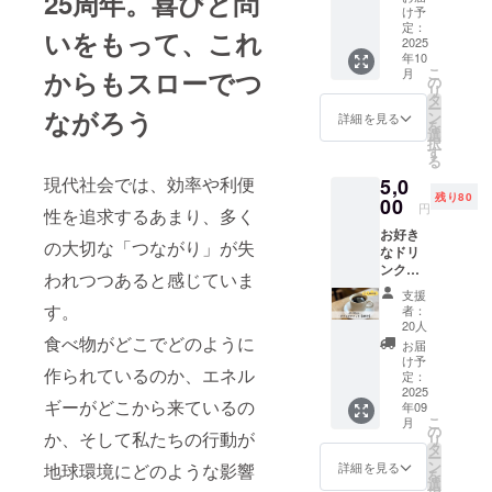
25周年。喜びと問
ひとし
前のご
け予
ずく
記入を
定：
いをもって、これ
（豆or
2025
お願い
年10
粉）」2
いたし
こ
からもスローでつ
月
袋 ウイ
ます。
の
リ
ンド
タ
ー
ながろう
ファー
ン
詳細を見る
を
ム代
選
択
表・ナ
す
る
マケモ
現代社会では、効率や利便
5,0
ノ倶楽
残り80
部発起
00
円
性を追求するあまり、多く
人 中村
お好き
隆市さ
の大切な「つながり」が失
なドリ
んがリ
ンクチ
ターン
われつつあると感じていま
ケット
を提供
支援
【3杯
してく
す。
者：
分】 チ
ださい
20人
ケット
食べ物がどこでどのように
まし
お届
は郵送
た。
け予
作られているのか、エネル
にてお
コー
定：
届けし
2025
ヒー焙
ギーがどこから来ているの
年09
ます。
煎歴37
こ
月
有効期
年の中
の
か、そして私たちの行動が
リ
限：2年
村さん
タ
ー
間
がコー
ン
地球環境にどのような影響
詳細を見る
を
ヒーを
選