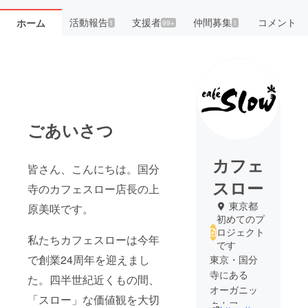
活動報告
支援者
仲間募集
コメント
ホーム
1
99+
1
ごあいさつ
カフェ
皆さん、こんにちは。国分
スロー
寺のカフェスロー店長の上
東京都
原美咲です。
初めてのプ
ロジェクト
私たちカフェスローは今年
です
で創業24周年を迎えまし
東京・国分
寺にある
た。四半世紀近くもの間、
オーガニッ
「スロー」な価値観を大切
クカフェで