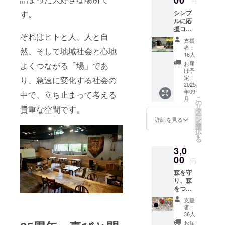
00
円
す。
シンプ
ルに応
援コー
それはヒトと人、人と自
ス 1
支援
「リ
者：
然、そして地域社会と心地
ターン
16人
品はな
お届
よくつながる「場」であ
くても
け予
いいか
定：
り、急速に変化する社会の
ら、応
2025
年09
援した
中で、立ち止まって考える
こ
月
い！」
の
リ
貴重な空間です。
という
タ
ー
方向け
ン
詳細を見る
を
のコー
選
択
スで
す
る
す。 感
3,0
謝の
メール
00
円
をお送
森を守
りしま
り、森
す。 注
をつく
意事
るコー
項：支
支援
ヒー
援時、
者：
「ハチ
備考欄
36人
ドリの
にお名
お届