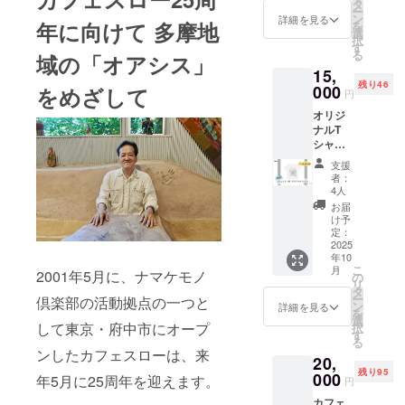
ツオイ
スロー
タ
益財団
ー
ルの健
店内 ※
ン
詳細を見る
法人 日
年に向けて 多摩地
を
康効果
支援者
選
本鳥類
択
につい
様の交
す
保護連
る
域の「オアシス」
て〜脂
通費は
盟 詳細
15,
質栄養
各自で
はメー
残り46
の座学
000
をめざして
ご負担
円
ルにて
付き ・
くださ
ご連絡
オリジ
日時：
い。 詳
しま
ナルT
2025年
細は
す。
シャツ
10月14
メール
3つのサ
日(月)
でご連
支援
イズか
日中 開
絡しま
者：
らお選
催予定
す。
4人
びいた
※ZOOM
お届
だけま
を利用
け予
す サイ
して実
定：
ズ：S
2025
施しま
年10
/M/L
す。 ※
こ
月
2001年5月に、ナマケモノ
参加が
の
リ
難しい
タ
ー
倶楽部の活動拠点の一つと
場合は
ン
詳細を見る
を
録画を
選
して東京・府中市にオープ
択
後日お
す
る
送りし
ンしたカフェスローは、来
20,
ます。 ]
残り95
000
詳細は
年5月に25周年を迎えます。
円
メール
カフェ