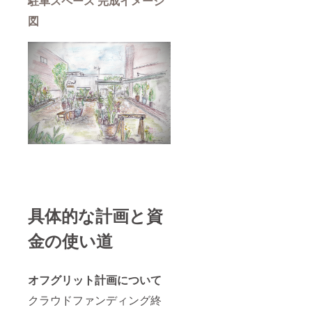
駐車スペース 完成イメージ
の上で
も花壇
図
をつく
ること
ができ
るの
で、住
宅地で
も土と
緑と共
存する
空間が
生まれ
ます。
自然石
は年と
ともに
味わい
深くな
具体的な計画と資
るの
で、リ
金の使い道
ユース
もでき
次世代
に受け
オフグリット計画について
継がれ
る持続
クラウドファンディング終
可能な