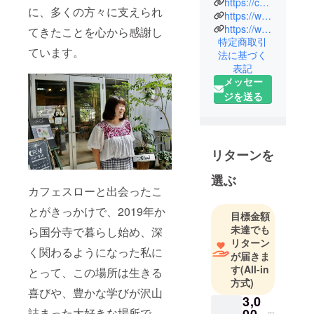
https://cafeslow.com
に、多くの方々に支えられ
す。藁と土
https://www.instagram.com/cafeslow_9?igsh=aXVrdHhnZ2lkdGxt
でできた暖
https://www.facebook.com/share/15nXwX45Ja/?mibextid=wwXIfr
てきたことを心から感謝し
特定商取引
かみある自
ています。
法に基づく
然素材の内
表記
装。赤ちゃ
メッセー
んからお年
ジを送る
寄りまで、
幅広い世代
がのんびり
ゆったり行
リターンを
き交う場。
選ぶ
ギャラリー
カフェスローと出会ったこ
や、夜は映
とがきっかけで、2019年か
画上映・音
目標金額
楽イベント
未達でも
ら国分寺で暮らし始め、深
リターン
なども定期
く関わるようになった私に
が届きま
開催してい
す
(All-in
とって、この場所は生きる
ます。
方式)
喜びや、豊かな学びが沢山
3,0
詰まった大好きな場所で