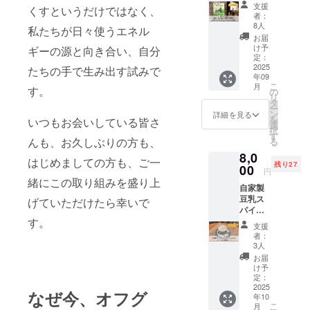
「森の
産国：
支援
くすというだけではなく、
再生は
エクア
者：
僕らの
8人
ドル、
私たちが日々使うエネル
再生」&
メキシ
お届
森のド
け予
ギーの源と向き合い、自分
コ 内容
リップ
定：
量：
パック
2025
たちの手で生み出す試みで
200g 製
年09
コー
造者：
こ
月
す。
ヒー(３
の
(有)有機
リ
袋) ナマ
タ
コー
ー
ケモノ
ン
詳細を見る
ヒー 販
を
いつもお会いしている皆さ
倶楽部
選
売者：
択
理事、
す
(株)ウイ
んも、お久しぶりの方も、
る
NPOい
ンド
8,0
となみ
ファー
はじめましての方も、ご一
残り27
代表理
00
ム 福岡
円
事のふ
緒にこの取り組みを盛り上
県遠賀
自家製
じいも
郡水巻
豆乳ス
ん、こ
げていただけたら幸いで
町下二
パイス
と藤井
西3-7-
す。
チャイ
芳広さ
16
支援
のレシ
ん初の
者：
ピ付き
書籍が
3人
スパイ
刊行さ
お届
ス&茶葉
れまし
け予
セット
た。10
定：
チャイ
2025
代から
なぜ今、オフグ
年10
２杯分
現在に
こ
月
のスパ