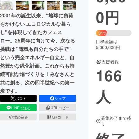
0
円
まちづくり・地域活性化
2001年の誕生以来、"地球に負荷
をかけない エコロジカルな暮ら
CAMPFIRE for Social Good
CAMPFIRE Creation
し"を体現してきたカフェス
31%
CAMPFIREふるさと納税
machi-ya
コミュニティ
ロー。25周年に向けて今、次なる
目標金額は
5,000,000円
挑戦は "電気も自分たちの手で"
という完全エネルギー自立と、自
支援者数
然豊かな緑化計画。これからも持
166
続可能な場づくりを！みなさんと
共に創る、次の四半世紀への第一
人
歩です。
ポスト
シェア
LINEで送る
URLコピー
埋め込み
QRコード
募集終了まで残
り