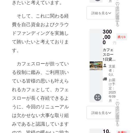
こ
月
きたいと考えています。
ント等
の
リ
で様々
タ
ー
な形で
ン
詳細を見る
そして、これに関わる経
を
利用可
選
択
能。 有
す
費を自己資金およびクラウ
る
効期
300
限：2年
ドファンディングを実施し
間 こち
,00
残り3
らは会
て賄いたいと考えておりま
0
円
場使用
す。
料のみ
カフェ
となり
スロー
ます。
1日貸切
カフェスローが担ってい
飲食
券 結婚
支援
料・
式やお
者：
る役制に鑑み、ご利用頂い
サービ
祝い。
0人
ス料
自主イ
ている皆様の思いも叶えら
お届
別。日
ベント
け予
程・内
等で
定：
れるカフェとして、カフェ
容等、
様々な
2025
年09
スローが長く存続できるよ
応相
形で利
こ
月
談。
用可
の
リ
うに、今回のリニューアル
能。 有
タ
ー
効期
ン
詳細を見る
は欠かせない大事な取り組
を
限：2年
選
択
間 こち
す
みであると認識しています
る
らは会
10,
場使用
ので、皆様の暖かいご協力
在庫な