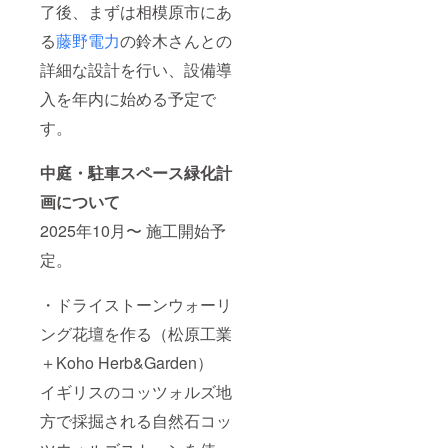
素材
了後、まずは相模原市にあ
で、植
物も心
る
藤野電力
の鈴木さんとの
地よく
詳細な設計を行い、設備導
育って
くれる
入を年内に始める予定で
自然素
材で
す。
す。
PM：
「オー
中庭・駐車スペース緑化計
ガニッ
クガー
画について
デンを
作る
2025年10月〜 施工開始予
KoHoH
定。
erb＆
Garden
」 オー
・ドライストーンウォーリ
ガニッ
ク栽培
ング花壇を作る（松原工業
につい
て、植
＋Koho Herb&Garden）
栽デザ
インに
イギリスのコッツォルズ地
つい
方で採掘される自然石コッ
て、育
てやす