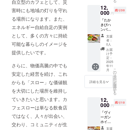
る
自立型のカフェとして、災
予定 ・
どを
12,
場所：
使った
害時にも地域の灯りを守れ
残り30
カフェ
000
軽作業
円
スロー
があり
る場所になります。また、
「たか
店内 ※
ます。
きびハ
支援者
未就学
エネルギー自給自足の実例
ンバー
様の交
児は保
グ」お
通費は
として、多くの方々に持続
護者同
支援
料理教
各自で
伴でご
者：
可能な暮らしのイメージを
室 オン
ご負担
参加く
0人
ライン
くださ
ださ
お届
提供したいです。
参加券
い。 詳
い。 ・
け予
（事前
細は
定：
開催予
に一部
2025
メール
定日：
さらに、物価高騰の中でも
年11
食材
でご連
2025年
こ
月
キット
絡しま
の
11月
安定した経営を続け、これ
リ
をお送
す。
タ
（土
ー
りしま
ン
からも「スロー」な価値観
日）、
詳細を見る
を
す） ・
選
または
択
日時：
を大切にした場所を維持し
す
12月
る
2025年
（土
ていきたいと思います。カ
12,
11月10
日） 開
残り10
日(月)
000
催予定
円
フェスローは単なる飲食店
日中 開
・場
「ヴィ
催予定
所：カ
ではなく、人々が出会い、
ーガン
※ZOOM
フェス
ホイッ
を利用
ロー2階
交わり、コミュニティが生
プク
して実
ワーク
支援