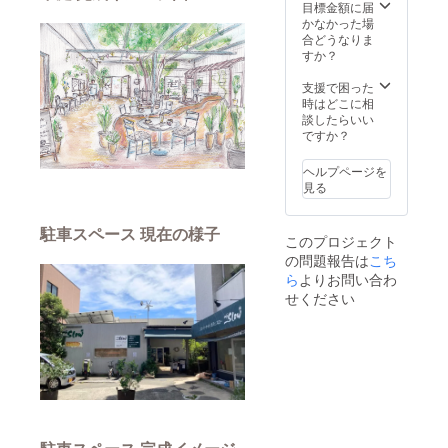
てコン
目標金額に届
クリー
かなかった場
トは使
合どうなりま
わず石
すか？
を積み
あげる
支援で困った
「ドラ
時はどこに相
イ
談したらいい
ウォー
ですか？
ル積
み」と
ヘルプページを
いう石
見る
の使い
方、積
み上げ
駐車スペース 現在の様子
このプロジェクト
方の技
の問題報告は
術を実
こち
際にカ
ら
よりお問い合わ
フェス
せください
ローの
駐車場
に花壇
を作り
ながら
学びま
す。コ
ンク
リート