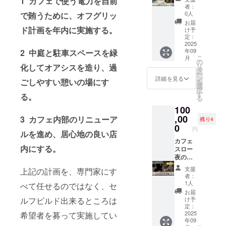
1 カフェで使う電力を自前
備考欄
「リ
者：
にお名
ターン
0人
で賄うために、オフグリッ
前のご
品はな
お届
記入を
くても
ド計画を年内に実施する。
け予
お願い
いいか
定：
いたし
ら、応
2025
年09
2 中庭と駐車スペースを緑
ます。
援した
こ
月
い！」
の
リ
化してオアシスを造り、過
という
タ
ー
方向け
ン
詳細を見る
ごしやすい憩いの場にす
を
のコー
選
択
スで
す
る。
る
す。 感
100
謝の
メール
,00
3 カフェ内部のリニューア
残り4
をお送
0
円
ルを進め、居心地の良い店
りしま
す。 注
カフェ
内にする。
意事
スロー
項：支
夜の貸
援時、
切券 イ
支援
上記の計画を、専門家にす
備考欄
ベント
者：
にお名
やお祝
1人
べて任せるのではなく、セ
前のご
いの
お届
記入を
パー
ルフビルド出来るところは
け予
お願い
ティー
定：
いたし
など 自
2025
希望者を募って実施してい
年09
ます。
主イベ