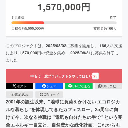
1,570,000
円
終了
31
%達成
目標金額
5,000,000
円
支援者数
166
人
このプロジェクトは、
2025/08/02
に募集を開始し、
166
人の支援
により
1,570,000
円の資金を集め、
2025/08/31
に募集を終了し
ました
もう一度プロジェクトをやってほしい
25
ポスト
シェア
LINEで送る
URLコピー
埋め込み
QRコード
2001年の誕生以来、"地球に負荷をかけない エコロジカ
ルな暮らし"を体現してきたカフェスロー。25周年に向
けて今、次なる挑戦は "電気も自分たちの手で" という完
全エネルギー自立と、自然豊かな緑化計画。これからも