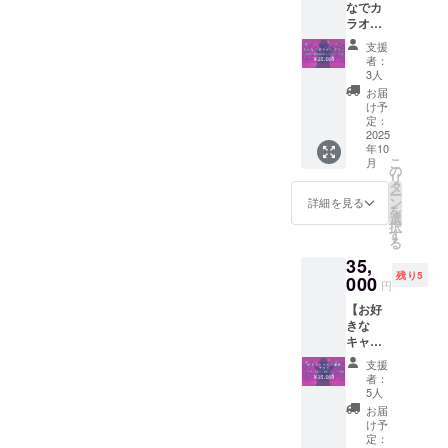
なでカ
ンでの
ボイス
ジの形
りKV壁
ラオケ
色々な
メッ
状は、
紙 ■初
プラ
できご
セージ
直径
配信お
支援
ン】 ★
とをお
■ローカ
57mm
者：
名前記
みんな
話しい
ライズ
3人
の丸形
載
でカラ
たしま
写真集
の缶
お届
（中）
オケ ・
す。 ・
データ
け予
バッジ
備考欄
ぷおぷ
日程：
定：
※共通あ
です ※2
にコス
おとオ
2025
調整の
りがと
次元イ
ネーム
年10
タクな
上決
うボイ
ラスト
とXアカ
こ
月
カラオ
定 時
の
スは1分
付きボ
ウント
リ
ケをす
間は会
タ
前後を
イス
を記載
ー
るプラ
場の利
ン
予定し
詳細を見る
メッ
お願い
を
ンで
用可能
選
てお
セージ
いたし
択
す。一
時間に
す
り、ダ
は1分前
ます。
る
緒にア
よるた
ウン
後を予
35,
ニソン
め場所
ロード
定して
残り5
歌って
000
ととも
URLを
おり、
円
オタ活
にクラ
メール
制作予
【お好
した
ウド
にて送
定の
きな
り、コ
ファン
付させ
Live2D
キャラ
スプレ
ディン
ていた
モデル
で撮影
情報の
グ終了
だきま
のイラ
支援
プラ
交換な
後にお
す ※お
者：
ストと
ン】 ★
どでき
知らせ
5人
名前の
セット
好きな
る場に
いたし
掲載は
お届
でダウ
キャラ
しま
ます。
け予
初配信
ンロー
（手持
す。 ・
定：
・場
の際に
ドURL