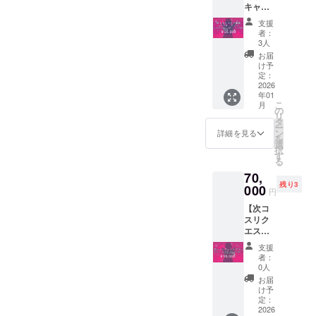
次元イ
備考欄
キャラ
了後、
ローカ
際、必
ラスト
にXアカ
で撮影
お作り
ライズ
ず備考
付きボ
支援
ウント
＋アフ
する内
ボイス
欄に掲
者：
イス
を記載
タープ
容を個
メッ
3人
載を希
メッ
お願い
ラン】
別に相
セージ
望され
お届
セージ
いたし
★好き
談させ
■ローカ
け予
るお名
は1分前
ます。
なキャ
ていた
定：
ライズ
前をご
後を予
ラ（手
2026
だきま
写真集
記入く
定して
年01
持ち衣
す。 ■
データ
ださい
おり、
こ
月
装）で
共通あ
の
■ローカ
※缶バッ
制作予
リ
スタジ
りがと
タ
ライズ
ジの形
定の
ー
オで撮
うボイ
ン
Live2D
詳細を見る
状は、
Live2D
を
影＋撮
ス ■サ
選
コスプ
直径
モデル
択
影後ア
イン入
す
レ動画
57mm
のイラ
る
フター
りKV壁
（個
の丸形
ストと
70,
の会 ・
紙 ■初
別） ■
の缶
セット
残り3
ぷおぷ
000
配信お
オリジ
バッジ
円
でダウ
おの手
名前記
ナル楽
です ※2
ンロー
【次コ
持ち衣
載
曲 ※共
次元イ
ドURL
スリク
装の中
（大）
通あり
ラスト
をメー
エスト
からお
がとう
付きボ
ルにて
プラ
好きな
ボイス
イス
支援
送付さ
ン】 ★
ものを
は1分前
者：
メッ
せてい
好きな
選んで
0人
後を予
セージ
ただき
キャラ
いただ
定して
お届
は1分前
ます ※
（手持
き、ス
け予
おり、
後を予
アクリ
ち衣装
タジオ
定：
ダウン
定して
ルスタ
以外も
2026
でその
ロード
おり、