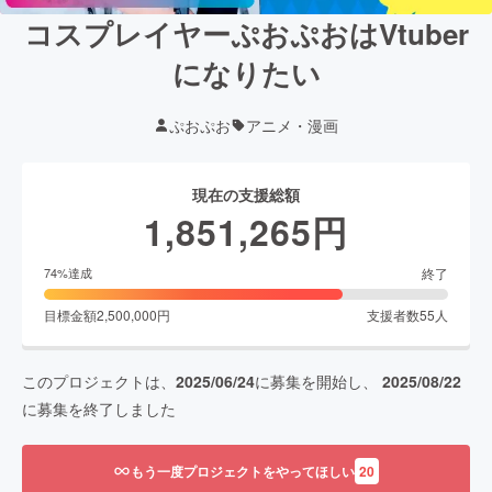
コスプレイヤーぷおぷおはVtuber
になりたい
ぷおぷお
アニメ・漫画
現在の支援総額
1,851,265
円
終了
74
%達成
目標金額
2,500,000
円
支援者数
55
人
このプロジェクトは、
2025/06/24
に募集を開始し、
2025/08/22
に募集を終了しました
もう一度プロジェクトをやってほしい
20