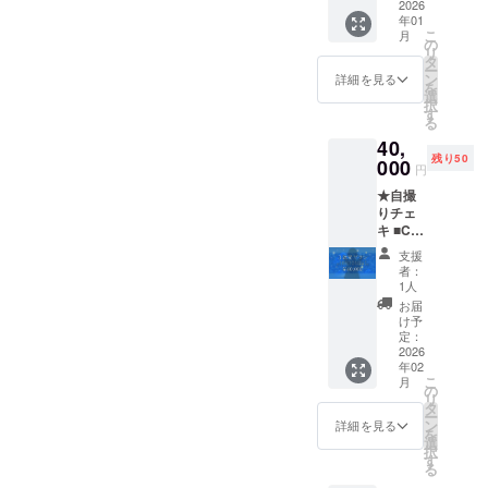
ち衣
2026
日程：
所：東
テキス
をメー
年01
装）で
調整の
京都内
トでの
ルにて
こ
月
スタジ
上決
の
のBBQ
掲載と
送付さ
リ
オで撮
定 時
タ
会場
なりま
せてい
ー
影 ・ぷ
間は会
ン
（クラ
詳細を見る
す ※プ
ただき
を
おぷお
場の利
選
ウド
ラン購
ます
択
の手持
用可能
す
ファン
入の
る
ち衣装
時間に
ディン
際、必
40,
の中か
よるた
グ終了
ず備考
残り50
らお好
000
め場所
後、会
欄に掲
円
きなも
ととも
場予約
載を希
★自撮
のを選
にクラ
をして
望され
りチェ
んでい
ウド
お知ら
るお名
キ ■CF
ただ
ファン
せいた
前をご
経過報
き、ス
ディン
しま
記入く
支援
告 ■共
タジオ
グ終了
す） ・
者：
ださい
通あり
でその
後にお
1人
支援者
※ローカ
がとう
衣装で
知らせ
様の交
お届
ライズ
ボイス
の撮影
いたし
け予
通費や
ボイス
■サイン
をして
定：
ます。
滞在費
メッ
入りKV
2026
いただ
・場
は各自
セージ
年02
壁紙 ■
けるカ
所：東
でご負
は指定
こ
月
初配信
メラマ
の
京都内
担くだ
された
リ
お名前
ンさん
タ
のカラ
さい。
言語で
ー
記載
向けプ
ン
オケ店
詳細を見る
・BBQ
の挨拶
を
（中）
ランで
選
（クラ
の会場
を含ん
択
★缶
す。 ・
す
ウド
費用、
だ音声
る
バッジ
日程：
ファン
飲食代
となり