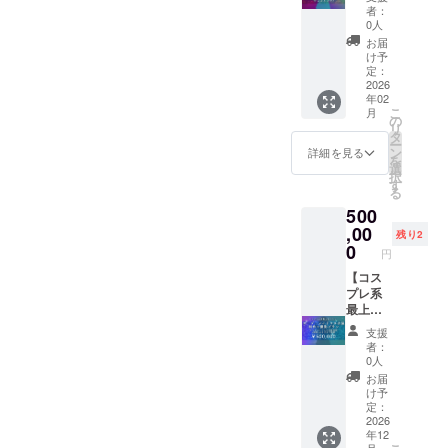
35000
させて
イス
す ※プ
ラン購
ルスタ
うボイ
者：
円（税
いただ
メッ
ラン購
入の
ンド ■3
ス ■サ
0人
込）ま
きます
セージ
入の
際、必
次元オ
イン入
お届
でとし
※プラン
は1分前
際、必
ず備考
リジナ
りKV壁
け予
ます。
購入の
後を予
ず備考
欄に掲
ルコス
紙 ■初
定：
・ぷお
際、必
定して
欄に掲
載を希
プレ動
配信お
2026
年02
ぷおは
ず備考
おり、
載を希
望され
画 ■写
名前記
こ
月
お酒が
欄に掲
制作予
望され
るお名
真集に
載（特
の
リ
飲めま
載を希
定の
るお名
前をご
クレ
大） ★
タ
ー
せん。
望され
Live2D
前をご
記入く
ジット
缶バッ
ン
詳細を見る
を
・撮影
るお名
モデル
記入く
ださい
■テスト
ジ ★2
選
択
後、2時
前をご
のイラ
ださい
※メール
配信ご
次元T
す
る
間程度
記入く
ストと
※缶バッ
アドレ
招待 ■
シャツ
500
その日
ださい
セット
ジの形
スに配
打ち上
■2次元
撮影し
※ローカ
でダウ
状は、
信リク
げ配信
イラス
,00
残り2
た写真
ライズ
ンロー
直径
エスト
ご招待
ト付き
0
円
をわい
ボイス
ドURL
57mm
の専用
★限定
ボイス
わい見
メッ
をメー
の丸形
フォー
Live2D
メッ
【コス
ながら
セージ
ルにて
の缶
ムを送
デザイ
セージ
プレ系
お食事
は指定
送付さ
バッジ
らせて
ンパー
★3次元
最上位
をいた
された
せてい
です ※2
いただ
カー
アクリ
プラ
支援
しま
言語で
ただき
次元イ
きます
★Live2
ルスタ
ン！
者：
す。 ・
の挨拶
ます ※
ラスト
※配信リ
D等身大
ンド ■3
オー
0人
アフ
を含ん
アクリ
付きボ
クエス
パネル
次元オ
ダーメ
お届
ターの
だ音声
ルスタ
イス
ト権で
■グッズ
リジナ
イドで
け予
場所は
となり
ンドは
メッ
リクエ
にサイ
ルコス
コスプ
定：
相談し
ます ※
100mm
セージ
スト出
ン ★B2
プレ動
レ衣装
2026
年12
て決め
ローカ
×150m
は1分前
来る配
タペス
画 ■写
制作＋
月