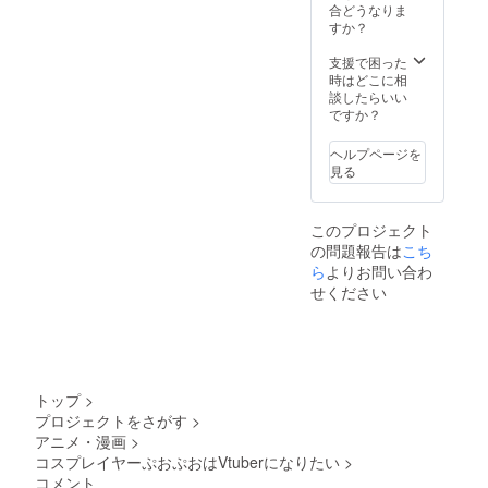
ださい
レの写
おり、
欄に掲
作を依
合どうなりま
※手作り
真集
制作予
載を希
頼する
すか？
グッズ
（デジ
定の
望され
ため進
はサン
タル版
Live2D
るお名
捗見合
支援で困った
プル画
も含
モデル
前をご
いとな
時はどこに相
像のよ
む）に
のイラ
記入く
ります
談したらいい
うなロ
お名前
ストと
ださい
が2026
ですか？
ゼット
をテキ
セット
※缶バッ
年内に
を予定
ストで
でダウ
ジの形
実施予
ヘルプページを
してい
クレ
ンロー
状は、
定とし
見る
ます
ジット
ドURL
直径
ます。
させて
をメー
57mm
・場
いただ
ルにて
の丸形
所：池
このプロジェクト
きます
送付さ
の缶
袋駅を
の問題報告は
※プラン
せてい
バッジ
起点と
こち
購入の
ただき
です ※2
して電
ら
よりお問い合わ
際、必
ます ※
次元イ
車で1時
せください
ず備考
アクリ
ラスト
間圏内
欄に掲
ルスタ
付きボ
のスタ
載を希
ンドは
イス
ジオ
望され
100mm
メッ
（相談
るお名
×150m
セージ
の上決
前をご
mサイ
は1分前
定） ・
トップ
>
記入く
ズを予
後を予
支援者
プロジェクトをさがす
>
ださい
定して
定して
様の交
アニメ・漫画
>
※ブロマ
おりま
おり、
通費や
イドコ
す ※3次
制作予
滞在費
コスプレイヤーぷおぷおはVtuberになりたい
>
ンプ
元オリ
定の
は各自
コメント