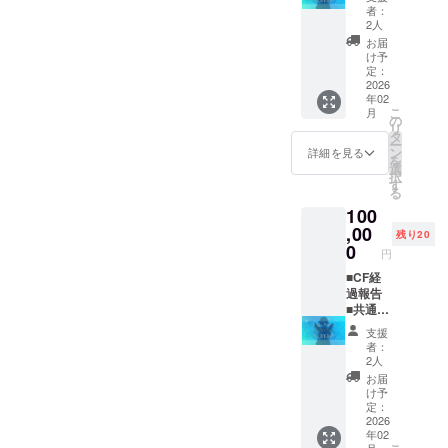
るお名
日程：
ローカ
うボイ
と個別
くださ
者：
欄に掲
いただ
前をご
調整の
ライズ
ス ■サ
に相談
い。 ・
2人
載を希
きます
記入く
上決定
ボイス
イン入
させて
スタッ
お届
望され
※プラン
ださい
・場
メッ
りKV壁
いただ
フが同
け予
るお名
購入の
所：池
セージ
紙 ■初
きま
定：
行しま
前をご
際、必
袋駅を
■ローカ
配信お
2026
す。 ・
すが、
記入く
ず備考
年02
起点と
ライズ
名前記
スタジ
ぷおぷ
ださい
欄に掲
こ
月
して電
写真集
載
オ代は
の
おと支
※ローカ
載を希
リ
車で1時
データ
（大）
ご負担
タ
援者様
ライズ
望され
ー
間圏内
■ローカ
★缶
くださ
ン
の分の
詳細を見る
ボイス
るお名
を
のスタ
ライズ
バッジ
い。 ・
選
スタジ
メッ
前をご
択
ジオ
Live2D
★2次元
スタッ
す
オ代を
セージ
記入く
る
（相談
コスプ
Tシャツ
フが同
ご負担
は指定
ださい
100
の上決
レ動画
■2次元
行しま
くださ
された
定） ・
（個
イラス
,00
すが、
い。 ・
残り20
言語で
支援者
別） ■
ト付き
ぷおぷ
0
このプ
の挨拶
円
様の交
ポエト
ボイス
おと支
ランで
を含ん
通費や
リー
メッ
■CF経
援者様
は1名の
だ音声
滞在費
リー
セージ
過報告
の分の
み参加
となり
は各自
ディン
★3次元
■共通あ
スタジ
いただ
ます ※
でご負
グ楽曲
アクリ
りがと
オ代を
けま
ローカ
支援
担くだ
★エア
ルスタ
うボイ
ご負担
す。
者：
ライズ
さい。
メール
ンド ■3
ス ■サ
くださ
（複数
2人
写真集
・クラ
★CF限
次元オ
イン入
い。 ・
カメラ
お届
データ
ウド
定写真
リジナ
りKV壁
このプ
マンで
け予
は指定
ファン
集 ※共
ルコス
紙 ■初
ランで
定：
のシェ
された
ディン
通あり
プレ動
配信お
2026
は1名の
アはで
言語で
年02
グ終了
がとう
画 ■写
名前記
み参加
きませ
のメッ
月