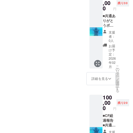
は、今
アフ
,00
所：池
の上決
残り30
へのク
メール
回制作
ターの
袋駅を
0
定） ・
レジッ
円
にて送
予定の
会 ・ぷ
起点と
支援者
トは、
付させ
Live2D
おぷお
■共通あ
して電
様の交
今回制
ていた
モデル
の手持
りがと
車で1時
通費や
作予定
だきま
とその
ち衣装
うボイ
間圏内
滞在費
の
す ※写
コスプ
にない
ス ■サ
のスタ
は各自
Live2D
支援
真集へ
レの写
場合
イン入
ジオ
でご負
者：
モデル
のクレ
真集
も、購
りKV壁
（相談
担くだ
0人
とその
ジット
（デジ
入して
紙 ■初
の上決
さい。
お届
コスプ
は、今
タル版
スタジ
配信お
定） ・
・クラ
け予
レの写
回制作
も含
オでそ
名前記
支援者
定：
ウド
真集
予定の
む）に
の衣装
載
2026
様の交
ファン
（デジ
Live2D
お名前
年02
での撮
（大）
通費や
ディン
タル版
モデル
こ
をテキ
月
影をし
■コメン
滞在費
の
グ終了
も含
とその
リ
ストで
ていた
ト付き
は各自
タ
後、日
む）に
コスプ
ー
クレ
だき、
お写真
でご負
ン
時、場
詳細を見る
お名前
レの写
を
ジット
その後
データ
担くだ
選
所を支
をテキ
真集
択
させて
アフ
セット
さい。
す
援者様
ストで
（デジ
る
いただ
ターで
■写真集
・クラ
と個別
クレ
タル版
きます
100
おしゃ
にクレ
ウド
に相談
ジット
も含
※プラン
べりす
ジット
,00
ファン
させて
残り20
させて
む）に
購入の
るカメ
■海外向
ディン
0
いただ
いただ
円
お名前
際、必
ラマン
け動画
グ終了
きま
きます
をテキ
ず備考
さん向
■海外向
■CF経
後、日
す。 ・
※プラン
ストで
欄に掲
けプラ
けお写
過報告
時、場
スタジ
購入の
クレ
載を希
ンで
真デー
■共通あ
所を支
オ代は
際、必
ジット
望され
す。 ・
タ ■
りがと
援者様
ご負担
ず備考
支援
させて