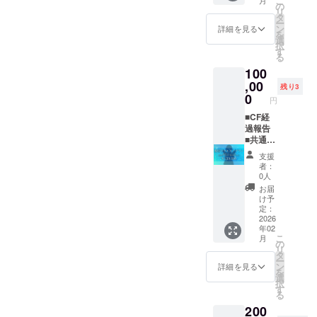
こ
後、日
ボイス
真集に
載
いただ
の
ん） ・
セージ
リ
時、場
は1分前
クレ
（大）
けま
タ
ぷおぷ
を含ん
ー
所を支
後を予
ジット
★缶
す。
ン
おはお
詳細を見る
だ画像
を
援者様
定して
★手作
バッジ
（複数
選
酒が飲
データ
択
と個別
おり、
りグッ
★2次元
カメラ
す
めませ
となり
る
に相談
ダウン
ズ ★直
Tシャツ
マンで
ん。 ・
ます ※
100
させて
ロード
筆お手
■2次元
のシェ
撮影
ローカ
いただ
URLを
紙 ※共
イラス
,00
アはで
後、2時
残り3
ライズ
きま
メール
通あり
ト付き
きませ
0
間程度
Live2D
円
す。 ・
にて送
がとう
ボイス
ん） ・
その日
コスプ
スタジ
付させ
ボイス
メッ
■CF経
衣装購
撮影し
レ動画
オ代は
ていた
は1分前
セージ
過報告
入の範
た写真
では動
ご負担
だきま
後を予
★3次元
■共通あ
囲は、
をわい
画内で
くださ
す ※お
定して
アクリ
りがと
衣装、
わい見
お名前
支援
い。 ・
名前の
おり、
ルスタ
うボイ
ウィッ
ながら
者：
呼びを
スタッ
掲載は
ダウン
ンド ■3
ス ■サ
グ、小
お食事
0人
いたし
フが同
初配信
ロード
次元オ
イン入
物類
をいた
お届
ます
行しま
の際に
URLを
リジナ
りKV壁
（カラ
しま
け予
すが、
テキス
メール
ルコス
紙 ■初
コン、
定：
す。 ・
ぷおぷ
トでの
にて送
プレ動
配信お
2026
靴など
アフ
年02
おと支
掲載と
付させ
画 ■写
名前記
必要に
ターの
こ
月
援者様
なりま
ていた
真集に
載
なるも
の
場所は
リ
の分の
す ※プ
だきま
クレ
（大）
の）、
タ
相談し
ー
スタジ
ラン購
す ※お
ジット
■配信リ
上限
ン
て決め
詳細を見る
を
オ代を
入の
名前の
★B2タ
クエス
35000
選
させて
択
ご負担
際、必
掲載は
ペスト
ト権 ■
円（税
す
いただ
る
くださ
ず備考
初配信
リー ★
配信打
込）ま
きま
200
い。 ・
欄に掲
の際に
ブロマ
ち合わ
でとし
す。完