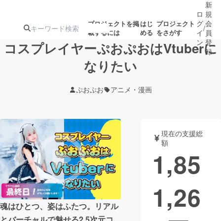
新
ロ
規
グ
会
プロジェクトを掲
はじ
プロジェクト
/
載するには
める
をさがす
イ
員
ン
登
コスプレイヤーぷおぷおはVtuberに
録
なりたい
人気のプロ
注目のリ
注目の新着プロ
募集終了が近いプ
もうすぐ公開
ぷおぷお
アニメ・漫画
ジェクト
ターン
ジェクト
ロジェクト
されます
アート・写真
音楽
現在の支援総
額
1,85
テクノロジー・ガジェット
ゲーム・サ
1,26
映像・映画
書籍・雑誌
魂はひとつ、姿はふたつ。リアル
ビジネス・起業
チャレンジ
とバーチャルで魅せる2.5次元コ