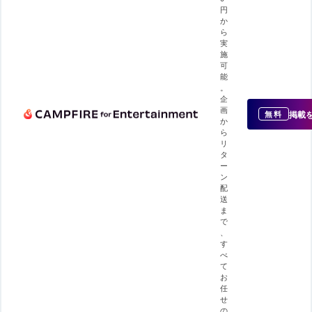
円
か
ら
実
施
可
能
。
企
画
掲載
無料
か
ら
リ
タ
ー
ン
配
送
ま
で
、
す
べ
て
お
任
せ
の