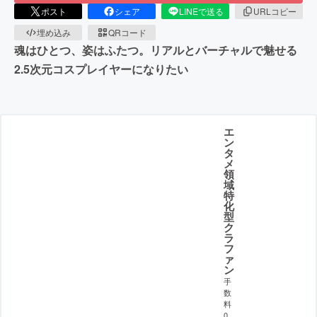
ポスト
シェア
LINEで送る
URLコピー
埋め込み
QRコード
魂はひとつ、姿はふたつ。リアルとバーチャルで魅せる
2.5次元コスプレイヤーになりたい
エ
ン
タ
メ
領
域
特
化
型
ク
ラ
フ
ァ
ン
手
数
料
0