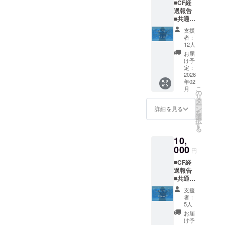
■CF経
ます
過報告
■共通あ
りがと
支援
うボイ
者：
ス ■サ
12人
イン入
お届
りKV壁
け予
紙 ■初
定：
配信お
2026
年02
名前記
こ
月
載
の
リ
（小）
タ
ー
※共通あ
ン
詳細を見る
を
りがと
選
択
うボイ
す
る
スは1分
10,
前後を
予定し
000
円
てお
■CF経
り、ダ
過報告
ウン
■共通あ
ロード
りがと
URLを
支援
うボイ
メール
者：
ス ■サ
にて送
5人
イン入
付させ
お届
りKV壁
ていた
け予