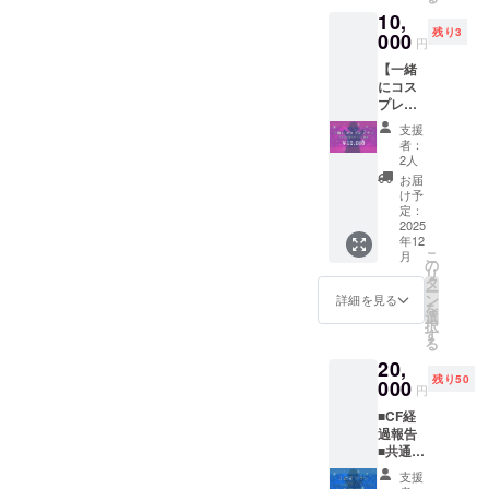
際支持
にて送
10,
者 ■共
付させ
残り3
通あり
000
ていた
円
がとう
だきま
【一緒
ボイス
す ※お
にコス
■サイン
名前の
プレプ
入りKV
掲載は
ラン】
壁紙 ■
初配信
支援
★コス
初配信
の際に
者：
イベま
お名前
テキス
2人
たはス
記載
トでの
お届
タジオ
（中）
掲載と
け予
でコス
■海外向
定：
なりま
合わせ
2025
け動画
す ※プ
年12
で参加
■海外向
ラン購
こ
月
・ぷお
けお写
の
入の
リ
ぷおと
真デー
タ
際、必
ー
コス合
タ ※共
ン
ず備考
詳細を見る
を
わせで
通あり
選
欄に掲
択
コスイ
がとう
す
載を希
る
ベに参
ボイス
望され
20,
加しま
は1分前
るお名
残り50
す ・日
000
後を予
前をご
円
程：調
定して
記入く
■CF経
整の上
おり、
ださい
過報告
決定 ・
ダウン
※スペ
■共通あ
場所：
ロード
シャル
りがと
池袋駅
URLを
シチュ
支援
うボイ
を起点