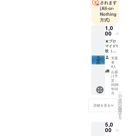
されます
(All-or-
Nothing
方式)
1,0
00
円
★ブロ
マイド1
枚（全
20種
支援
類） ※
者：
こちら
8人
でラン
お届
ダムに
け予
選んだ
定：
チェ
2026
年02
キ・ブ
こ
月
ロマイ
の
リ
ドを送
タ
ー
らせて
ン
詳細を見る
を
いただ
選
択
きます
す
る
※発送は
5,0
2月中を
予定し
00
円
ており