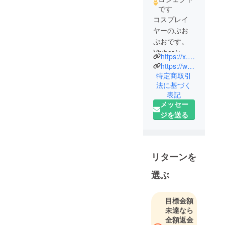
です
コスプレイ
ヤーのぷお
ぷおです。
Vtuberとし
https://x.com/puopuo_6
ても活動で
https://www.tiktok.com/@puopuo_6
きるように
特定商取引
法に基づく
今回のプロ
表記
ジェクトを
メッセー
立ち上げま
ジを送る
した。
配信回数も
増える予定
なのでご支
リターンを
援よろしく
選ぶ
お願いしま
す！
目標金額
未達なら
全額返金