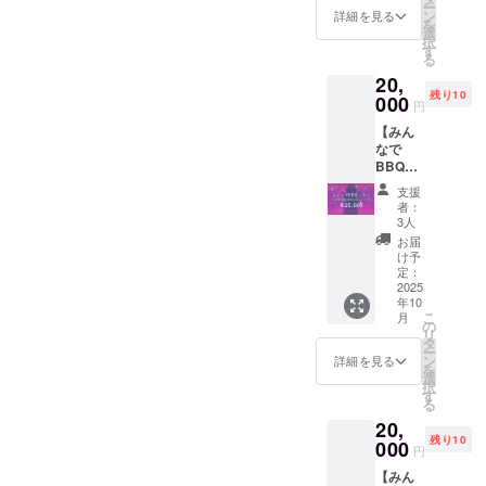
ー
ers 此
URLを
ン
に相談
詳細を見る
を
計劃適
メール
選
させて
択
用於國
にて送
す
いただ
る
際支持
付させ
きま
20,
者 ■共
ていた
す。 ・
残り10
通あり
000
だきま
イベン
円
がとう
す ※お
ト参加
【みん
ボイス
名前の
費、ス
なで
■サイン
掲載は
タジオ
BBQプ
入りKV
初配信
代、カ
ラン】
壁紙 ■
の際に
メラマ
支援
★みん
初配信
テキス
ン代な
者：
なで
お名前
トでの
3人
ど実費
BBQ ・
記載
掲載と
はご負
お届
ぷおぷ
（中）
なりま
け予
担くだ
おと
■コメン
定：
す ※プ
さい。
BBQを
2025
ト付き
ラン購
・ス
年10
するプ
お写真
入の
タッフ
こ
月
ランで
データ
の
際、必
が同席
リ
す。コ
セット
タ
ず備考
するこ
ー
スプレ
■海外向
ン
欄に掲
詳細を見る
とがあ
を
の話や
け動画
選
載を希
りま
択
イベン
■海外向
す
望され
す。 ■
る
トやス
けお写
るお名
共通あ
20,
タジオ
真デー
前をご
りがと
残り10
情報交
000
タ ■
記入く
うボイ
円
換、ク
ローカ
ださい
ス ■サ
【みん
ラファ
ライズ
※缶バッ
イン入