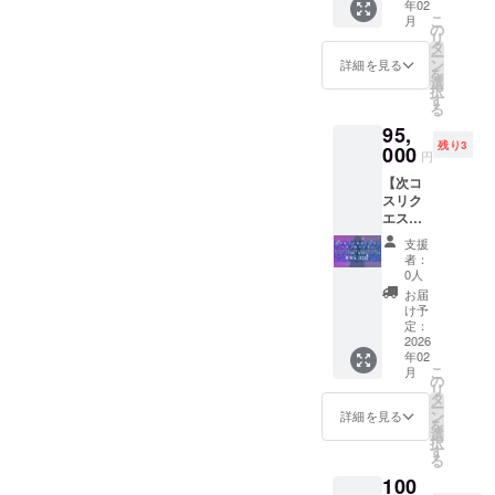
ンドは
年02
OK！）
衣装で
URLを
制作予
100mm
こ
月
でスタ
の撮影
の
メール
定の
×150m
リ
ジオで
をして
タ
にて送
Live2D
mサイ
ー
撮影 ・
いただ
ン
詳細を見る
付させ
モデル
ズを予
を
ぷおぷ
き、そ
選
ていた
のイラ
定して
択
おの手
の後ア
す
だきま
ストと
おりま
る
持ち衣
フター
す ※お
セット
す ※3次
95,
装にな
でお
名前の
でダウ
元オリ
残り3
い場合
000
しゃべ
掲載は
円
ンロー
ジナル
も、購
りする
初配信
ドURL
コスプ
【次コ
入して
カメラ
の際に
をメー
レ動画
スリク
スタジ
マンさ
テキス
ルにて
は1分前
エスト
オでそ
ん向け
トでの
送付さ
後を予
プラン
の衣装
プラン
掲載と
支援
せてい
定して
＋アフ
での撮
です。
者：
なりま
ただき
おり、
タープ
影をし
・日
0人
す ※プ
ます ※3
ダウン
ラン】
ていた
程：調
お届
ラン購
次元オ
ロード
★好き
だけ
整の上
け予
入の
リジナ
URLを
なキャ
る、カ
定：
決定 ・
際、必
ルコス
メール
ラ（手
2026
メラマ
場所：
ず備考
プレ動
にて送
年02
持ち衣
ンさん
池袋駅
欄に掲
画は1分
こ
付させ
月
装以外
向けプ
の
を起点
載を希
前後を
リ
ていた
も
ランで
タ
として
望され
予定し
ー
だきま
OK！）
す。 ・
ン
電車で1
詳細を見る
るお名
てお
を
す ※写
でスタ
日程：
選
時間圏
前をご
り、ダ
択
真集へ
ジオで
調整の
す
内のス
記入く
ウン
る
のクレ
撮影＋
上決定
タジオ
ださい
ロード
ジット
100
撮影後
・場
（相談
※写真集
URLを