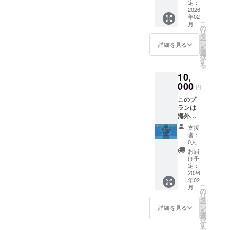
紙 ■初
だきま
定：
配信お
2026
す ※お
年02
名前記
名前の
こ
月
載
掲載は
の
リ
（中）
初配信
タ
ー
■スペ
の際に
ン
詳細を見る
を
シャル
テキス
選
択
シチュ
トでの
す
る
エー
掲載と
10,
ション
なりま
ボイス
000
す ※プ
円
■コメン
ラン購
このプ
ト付き
入の
ランは
お写真
際、必
海外支
データ
ず備考
援者向
セット
欄に掲
支援
けのプ
※共通あ
載を希
者：
ランと
りがと
望され
0人
なりま
うボイ
るお名
お届
す This
スは1分
前をご
け予
plan is
前後を
定：
記入く
for
2026
予定し
ださい
年02
overse
てお
こ
月
as
り、ダ
の
リ
support
ウン
タ
ー
ers 此
ロード
ン
詳細を見る
を
計劃適
URLを
選
択
用於國
メール
す
る