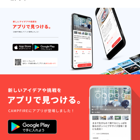
セット
ジナル
Live2D
でご負
は「ブ
コスプ
モデル
担くだ
ロマイ
レ動画
のイラ
さい。
ドくじ
は1分前
ストと
・クラ
引き」
後を予
セット
ウド
のブロ
定して
でダウ
ファン
マイド
おり、
ンロー
ディン
全20種
ダウン
ドURL
グ終了
類の
ロード
をメー
後、日
セット
URLを
ルにて
時、場
となり
メール
送付さ
所を支
ます。
にて送
せてい
援者様
付させ
ただき
と個別
ていた
ます ※
に相談
だきま
アクリ
させて
す ※写
ルスタ
いただ
真集へ
ンドは
きま
のクレ
100mm
す。 ・
ジット
×150m
スタッ
は、今
mサイ
フが同
回制作
ズを予
行しま
予定の
定して
すが、
Live2D
おりま
ぷおぷ
モデル
す ※3次
おと支
とその
元オリ
援者様
コスプ
ジナル
の分の
レの写
コスプ
スタジ
真集
レ動画
オ代を