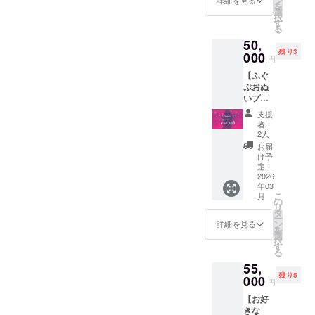
ン
掲載は
詳細を見る
ンドは
ご負担
載
を
計劃適
共通あ
選
初配信
100mm
くださ
（中）
択
用於國
りがと
す
の際に
×150m
い。 ・
備考欄
る
際支持
うボイ
テキス
mサイ
このプ
にXアカ
50,
者 ■共
スは1分
トでの
ズを予
ランで
ウント
残り3
通あり
000
前後を
掲載と
定して
円
は1名の
を記載
がとう
予定し
なりま
おりま
み参加
お願い
【ふぐ
ボイス
てお
す ※プ
す ※3次
いただ
いたし
ぷおぬ
■サイン
り、ダ
ラン購
元オリ
けま
ます。
いプラ
入りKV
ウン
入の
ジナル
す。
(お持ち
ン】 ★
壁紙 ■
ロード
際、必
コスプ
支援
（複数
でない
ぷおぷ
初配信
URLを
ず備考
者：
レ動画
カメラ
場合は
おが手
お名前
メール
2人
欄に掲
は1分前
マンで
なし、
作りの
記載
にて送
載を希
お届
後を予
のシェ
と記載
ぬいぐ
（大）
付させ
け予
望され
定して
アはで
くださ
るみ
■コメン
定：
ていた
るお名
おり、
きませ
い)
（ふぐ
2026
ト付き
だきま
前をご
ダウン
ん） ■
年03
ぷお、
お写真
す ※お
記入く
ロード
共通あ
こ
月
ほか相
データ
の
名前の
ださい
URLを
りがと
リ
談）１
セット
タ
掲載は
※缶バッ
メール
うボイ
ー
体を
■写真集
ン
初配信
詳細を見る
ジの形
にて送
ス ■サ
を
作って
にクレ
選
の際に
状は、
付させ
イン入
択
お送り
ジット
す
テキス
直径
ていた
りKV壁
る
しま
■海外向
トでの
57mm
だきま
紙 ■初
55,
す！ ・
け動画
掲載と
の丸形
す
配信お
残り5
クラウ
000
■海外向
なりま
の缶
円
名前記
ドファ
けお写
す ※プ
バッジ
載
【お好
ンディ
真デー
ラン購
です ※2
（中）
きな
ング終
タ ■
入の