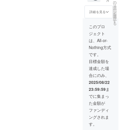
こ
させて
ライズ
mサイ
後を予
信内容
トリー
真集に
撮影プ
の
リ
いただ
写真集
ズを予
定して
は、健
※共通あ
クレ
ラン】
タ
ー
きま
データ
定して
おり、
全な内
りがと
ジット
★好き
ン
詳細を見る
を
す。完
は指定
おりま
制作予
容のも
うボイ
■テスト
なキャ
選
択
全個室
された
す ※3次
定の
のに限
スは1分
配信ご
ラ
す
る
は不可
言語で
元オリ
Live2D
ります
前後を
招待 ■
（オー
このプロ
です。
のメッ
ジナル
モデル
※1on1
予定し
打ち上
ダーメ
ジェクト
・ご飲
セージ
コスプ
のイラ
でリク
てお
げ配信
イド衣
食代は
を含ん
レ動画
ストと
エスト
り、ダ
ご招待
装）で
は、All-or-
ご負担
だ画像
は1分前
セット
配信の
ウン
★限定
スタジ
Nothing方式
くださ
データ
後を予
でダウ
内容を
ロード
Live2D
オで撮
い。 ■
となり
定して
ンロー
打ち合
URLを
デザイ
影 ・お
です。
共通あ
ます ※
おり、
ドURL
わせを
メール
ンパー
好きな
目標金額を
りがと
ローカ
ダウン
をメー
いたし
にて送
カー
コスプ
うボイ
ライズ
ロード
ルにて
ます ※
付させ
★Live2
レ衣装
達成した場
ス ■サ
Live2D
URLを
送付さ
リクエ
ていた
D等身大
をお聞
合にのみ、
イン入
コスプ
メール
せてい
スト配
だきま
パネル
きして
りKV壁
レ動画
にて送
ただき
信の配
す ※お
■グッズ
オー
2025/08/22
紙 ■初
では動
付させ
ます ※
信日は
名前の
にサイ
ダーメ
23:59:59
ま
配信お
画内で
ていた
アクリ
打ち合
掲載は
ン
イドし
名前記
お名前
だきま
ルスタ
わせ後
初配信
■1on1
ます。
でに集まっ
載
呼びを
す ※写
ンドは
に連絡
の際に
で一緒
スタジ
た金額が
（大）
いたし
真集へ
100mm
させて
テキス
にゲー
オでそ
備考欄
ます ※
のクレ
×150m
いただ
トでの
ム ★B2
の衣装
ファンディ
にXアカ
エア
ジット
mサイ
きます
掲載と
タペス
での撮
ングされま
ウント
メール
は、今
ズを予
なりま
トリー
影をし
を記載
にはブ
回制作
定して
す ※プ
※共通あ
ていた
す。
お願い
ロマイ
予定の
おりま
ラン購
りがと
だけ