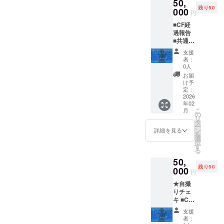
50,
★3次元
調整の
ディン
が含ま
ます ※
残り50
アクリ
000
上決定
グ終了
れます
円
ローカ
ルスタ
・場
後、会
が、追
ライズ
■CF経
ンド ■3
所：池
場予約
加での
写真集
過報告
次元オ
袋駅を
をして
飲食ご
データ
■共通あ
リジナ
起点と
お知ら
希望が
は指定
りがと
ルコス
して電
せいた
ある場
支援
された
うボイ
プレ動
車で1時
しま
者：
合は、
言語で
ス ■サ
画 ※共
間圏内
0人
す） ・
支援者
のメッ
イン入
通あり
のイベ
支援者
お届
様にて
セージ
りKV壁
がとう
ント・
け予
様の交
ご負担
を含ん
紙 ■初
ボイス
定：
スタジ
通費や
くださ
だ画像
配信お
2026
は1分前
オ（相
滞在費
い。 ・
データ
年02
名前記
後を予
談の上
は各自
スタッ
となり
こ
月
載
定して
の
決定）
でご負
フが同
ます
リ
（大）
おり、
タ
・支援
担くだ
行しま
ー
★缶
ダウン
ン
者様の
詳細を見る
さい。
す。 ・
を
バッジ
ロード
選
交通費
・カラ
ぷおぷ
択
★2次元
URLを
す
や滞在
オケ店
おはお
る
Tシャツ
メール
費は各
費用が
酒が飲
50,
■2次元
にて送
自でご
含まれ
めませ
残り50
イラス
000
付させ
負担く
ます
円
ん。 ・
ト付き
ていた
ださ
が、追
酒類の
★自撮
ボイス
だきま
い。 ・
加での
提供は
りチェ
メッ
す ※お
クラウ
飲食ご
いたし
キ ■CF
セージ
名前の
ドファ
希望が
ませ
経過報
★3次元
掲載は
ンディ
ある場
支援
ん。 ■
告 ■共
アクリ
初配信
ング終
者：
合は、
共通あ
通あり