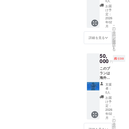
ルスタ
の際に
0人
了後、
支援者
りがと
がとう
ンド ■3
テキス
日時、
お届
様にて
うボイ
ボイス
次元オ
トでの
け予
場所を
ご負担
ス ■サ
■サイン
リジナ
定：
掲載と
支援者
くださ
イン入
入りKV
2026
ルコス
なりま
様と個
い。 ・
りKV壁
年02
壁紙 ■
プレ動
す ※プ
別に相
スタッ
紙 ■初
こ
月
初配信
画 ■写
の
ラン購
談させ
フが同
配信お
リ
お名前
真集に
タ
入の
ていた
行しま
名前記
ー
記載
クレ
ン
際、必
詳細を見る
だきま
す。 ・
載
を
（大）
ジット
選
ず備考
す。 ・
ぷおぷ
（中）
択
★缶
※共通あ
す
欄に掲
イベン
おはお
備考欄
る
バッジ
りがと
載を希
ト参加
酒が飲
にXアカ
50,
■2次元
うボイ
望され
費、ス
めませ
ウント
残り30
イラス
000
スは1分
るお名
タジオ
円
ん。 ・
を記載
ト付き
前後を
前をご
代はご
酒類の
お願い
このプ
ボイス
予定し
記入く
負担く
提供は
いたし
ランは
メッ
てお
ださい
ださ
いたし
ます。
海外支
セージ
り、ダ
※缶バッ
い。 ・
ませ
援者向
■3次元
ウン
ジの形
スタッ
支援
ん。 ■
けのプ
オリジ
ロード
状は、
者：
フが同
共通あ
ランと
ナルコ
URLを
0人
直径
行しま
りがと
なりま
スプレ
メール
57mm
お届
すが、
うボイ
す This
動画 ■
にて送
け予
の丸形
ぷおぷ
ス ■サ
plan is
写真集
定：
付させ
の缶
おと支
イン入
for
2026
にクレ
ていた
バッジ
援者様
りKV壁
年02
overse
ジット
だきま
です ※
の分の
紙 ■初
こ
月
as
★B2タ
の
す ※お
アクリ
スタジ
配信お
リ
support
ペスト
タ
名前の
ルスタ
オ代を
名前記
ー
ers 此
リー ※