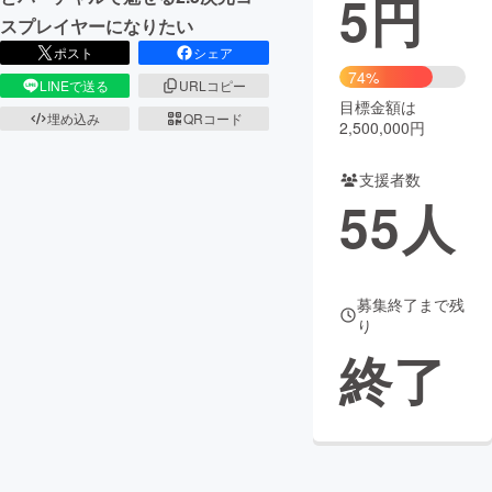
5
円
スプレイヤーになりたい
まちづくり・地域活性化
ポスト
シェア
74%
LINEで送る
URLコピー
目標金額は
CAMPFIRE for Social Good
CAMPFIRE Creation
埋め込み
QRコード
2,500,000円
CAMPFIREふるさと納税
machi-ya
コミュニティ
支援者数
55
人
募集終了まで残
り
終了