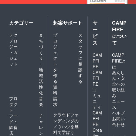
（デジ
は1分前
ご負担
タル版
後を予
くださ
も含
定して
い。 ・
む）に
おり、
このプ
お名前
ダウン
ランで
カテゴリー
起案サポート
サ
CAMP
をテキ
ロード
は1名の
ー
FIRE
ストで
URLを
み参加
テク
ま
プ
ス
ビ
につい
クレ
メール
いただ
ジット
にて送
けま
ノロ
ち
ロ
タ
ス
て
させて
付させ
す。
ジー
づ
ジ
ッ
いただ
ていた
（複数
・ガ
く
ェ
フ
CAM
CAMP
きます
だきま
カメラ
ジェ
り
ク
に
※プラン
す ※写
マンで
PFI
FIREと
ット
・
ト
相
購入の
真集へ
のシェ
RE
は
地
を
談
際、必
のクレ
アはで
CAM
あんし
ず備考
ジット
きませ
域
作
す
PFI
ん・安
欄に掲
は、今
ん） ■
活
る
る
RE
全への
載を希
回制作
共通あ
性
資
望され
予定の
りがと
コ
取り組
化
料
るお名
Live2D
うボイ
ミュ
み
プロ
音
請
前をご
モデル
ス ■サ
ニ
ニュー
記入く
とその
イン入
ダク
楽
求
ティ
ス
ださい
コスプ
りKV壁
ト
CAM
ヘルプ
※テスト
レの写
紙 ■初
クラウドファ
フー
チ
配信、
真集
配信お
PFI
お問い
ンディングの
ド・
ャ
打ち上
（デジ
名前記
RE
合わせ
ノウハウを無
飲食
レ
げ配信
タル版
載（特
Crea
料で学ぼう
は招待
も含
大） 備
店
ン
tion