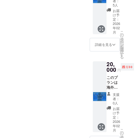
メール
エー
者：
ス ■サ
として
にて送
5人
ション
イン入
電車で1
付させ
ボイス
お届
りKV壁
時間圏
ていた
け予
は1分前
紙 ■初
内のイ
定：
だきま
後を予
配信お
2026
ベン
す ※お
定して
年02
名前記
ト・ス
名前の
おり、
こ
月
載
タジオ
の
掲載は
ダウン
リ
（中）
（相談
タ
初配信
ロード
ー
★缶
の上決
ン
の際に
詳細を見る
URLを
を
バッジ
定） ・
選
テキス
メール
択
★2次元
支援者
す
トでの
にて送
る
Tシャツ
様の交
掲載と
付させ
20,
■2次元
通費や
なりま
ていた
残り30
イラス
000
滞在費
す ※プ
だきま
円
ト付き
は各自
ラン購
す
このプ
ボイス
でご負
入の
ランは
メッ
担くだ
際、必
海外支
セージ
さい。
ず備考
援者向
※共通あ
・クラ
欄に掲
支援
けのプ
りがと
ウド
載を希
者：
ランと
うボイ
ファン
0人
望され
なりま
スは1分
ディン
るお名
お届
す This
前後を
グ終了
け予
前をご
plan is
予定し
定：
後、日
記入く
for
2026
てお
時、場
ださい
年02
overse
り、ダ
所を支
こ
月
as
ウン
の
援者様
リ
support
ロード
タ
と個別