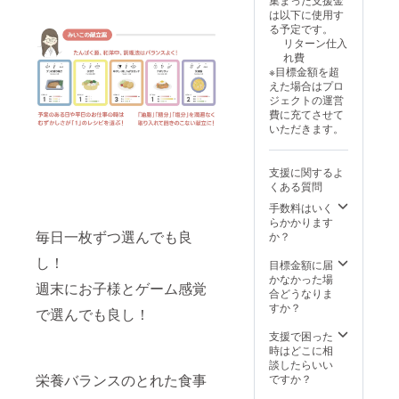
月〜11
フィー
マイズ
改善点
は以下に使用す
月頃を
ドバッ
プラン
が知り
る予定です。
予定し
クレク
管理栄
た
リターン仕入
ていま
チャー
養士み
い！」
れ費
す。 ※
□ 形
いこ先
など、
※目標金額を超
納期に
式： オ
生の知
普段の
えた場合はプロ
より前
ンライ
識をフ
悩みに
ジェクトの運営
後する
ン個別
ルに利
合わせ
費に充てさせて
場合が
対応
用でき
てアド
いただきます。
ござい
（Zoom
ます。
バイス
ます。
予定）
何をす
しま
詳細は
□ 実施
るかは
す。 □
支援に関するよ
メール
時期：
個別で
形式：
くある質問
でご案
2025年
ご相談
オンラ
内いた
10月〜
させて
手数料はいく
イン個
しま
12月頃
いただ
らかかります
別対応
す。
毎日一枚ずつ選んでも良
（個別
きま
か？
（Zoom
に日程
す。 □
予定）
し！
調整）
こんな
目標金額に届
□ 実施
方にお
かなかった場
時期：
週末にお子様とゲーム感覚
すすめ
合どうなりま
2025年
・かか
すか？
10月〜
で選んでも良し！
りつけ
12月頃
の病院
支援で困った
（個別
では栄
時はどこに相
に日程
養指導
談したらいい
調整）
が不十
栄養バランスのとれた食事
ですか？
● 1食分
分でど
の献立