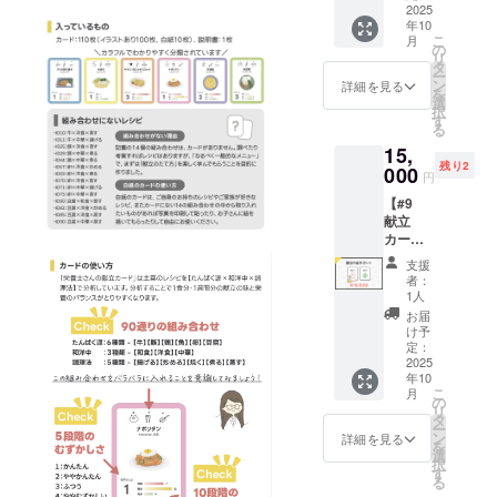
に複数
相談 ＋
2025
白紙
ござい
食事の
日程を
年10
1食分の
カード
ます。
改善点
ご用意
こ
月
献立ア
（自由
の
詳細は
が知り
予定。
リ
ドバイ
に記入
タ
メール
た
ご都合
ー
ス】 ●
できま
ン
でご案
詳細を見る
い！」
に合わ
を
献立
す） ・
選
内いた
など、
せて選
択
カード1
使い方
す
しま
普段の
択いた
る
セット
説明書
す。 ●
悩みに
だけま
15,
□ 内
（1枚）
オンラ
合わせ
す。
残り2
容： 献
000
※送料込
インレ
てアド
円
立カー
み □ お
ク
バイス
【#9
ド 110
届け時
チャー
しま
献立
枚セッ
期 2025
（約30
す。 □
カード1
ト ・
年10
分） 献
形式：
セット
100枚：
月〜11
立カー
オンラ
支援
＋ 1週
イラス
月頃を
ドの基
者：
イン個
間分の
ト＋参
予定し
1人
本的な
別対応
献立作
考メ
ていま
使い方
お届
（Zoom
成サ
ニュー
す。 ※
け予
や、
予定）
ポー
付き ・
定：
納期に
日々の
□ 実施
ト】 ●
2025
10枚：
より前
献立を
時期：
年10
献立
白紙
後する
ラクに
2025年
こ
月
カード1
カード
の
場合が
する考
10月〜
リ
セット
（自由
タ
ござい
え方に
12月頃
ー
□ 内
に記入
ン
ます。
詳細を見る
ついて
（個別
を
容： 献
できま
選
詳細は
学べる
に日程
択
立カー
す） ・
す
メール
オンラ
調整）
る
ド 110
使い方
でご案
インセ