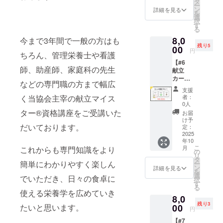
（1枚）
タ
体・学
ー
枚セッ
※送料込
ン
校・施
詳細を見る
を
ト ・
み □ お
選
設など
択
100枚：
届け時
す
（事前
る
イラス
期 2025
に希望
8,0
今まで3年間で一般の方はも
ト＋参
年10
者を募
残り5
考メ
00
月〜11
集し抽
円
ちろん、管理栄養士や看護
ニュー
月頃を
選） □
【#6
付き ・
予定し
お届け
師、助産師、家庭科の先生
献立
10枚：
ていま
時期
カード1
白紙
す。 ※
2025年
などの専門職の方まで幅広
セット
カード
納期に
11月〜
支援
＋ オン
（自由
より前
く当協会主宰の献立マイス
12月頃
者：
ライン
に記入
後する
0人
を予定
レク
できま
ター®️資格講座をご受講いた
場合が
してい
お届
チャー
す） ・
ござい
け予
ます。
だいております。
＋ 栄養
使い方
定：
ます。
※発送先
相談】
2025
説明書
詳細は
の決定
年10
●献立
（1枚）
メール
と連絡
こ
月
これからも専門知識をより
カード1
※送料込
の
でご案
は、
リ
セット
み □ お
タ
内いた
CAMPF
簡単にわかりやすく楽しん
ー
□ 内
届け時
ン
しま
詳細を見る
IREメッ
を
容： 献
期 2025
選
す。 ●
セージ
でいただき、日々の食卓に
択
立カー
年10
す
オンラ
機能ま
る
ド 110
月〜11
使える栄養学を広めていき
インレ
たは
8,0
枚セッ
月頃を
ク
メール
残り3
ト ・
たいと思います。
00
予定し
チャー
でご案
円
100枚：
ていま
（約30
内いた
【#7
イラス
す。 ※