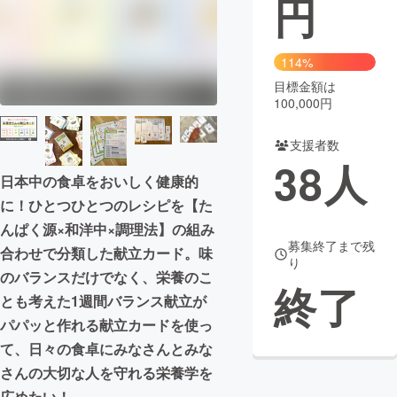
円
まちづくり・地域活性化
114%
目標金額は
CAMPFIRE for Social Good
CAMPFIRE Creation
100,000円
CAMPFIREふるさと納税
machi-ya
コミュニティ
支援者数
38
人
日本中の食卓をおいしく健康的
に！ひとつひとつのレシピを【た
んぱく源×和洋中×調理法】の組み
募集終了まで残
合わせで分類した献立カード。味
り
のバランスだけでなく、栄養のこ
終了
とも考えた1週間バランス献立が
パパッと作れる献立カードを使っ
て、日々の食卓にみなさんとみな
さんの大切な人を守れる栄養学を
広めたい！