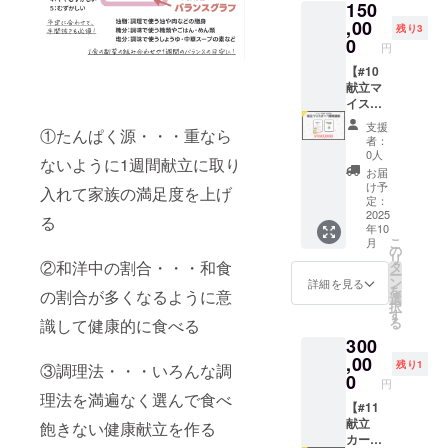
150
枚セッ
説明書
内いた
ミナー
ト ・
,00
（1枚）
しま
です。
残り3
100枚：
※送料込
0
す。 ●
□ 形
円
イラス
み □ お
オンラ
式： オ
ト＋参
【#10
届け時
インレ
ンライ
考メ
献立マ
期 2025
ク
ン
ニュー
イス
年10
チャー
（Zoom
付き ・
ター資
月〜11
（約30
予定）
支援
①たんぱく源・・・重なら
10枚：
格講座
月頃を
分） 献
□ 開催
者：
白紙
（リ
予定し
立カー
0人
時期：
ないように1週間献立に取り
カード
ニュー
ていま
ドの基
2025年
お届
（自由
アル
す。 ※
本的な
け予
10月〜
入れて家族の満足度を上げ
に記入
版・先
納期に
定：
使い方
12月頃
できま
行予
2025
より前
や、
る
に複数
年10
す） ・
約）】
後する
日々の
日程を
こ
月
使い方
● 献立
場合が
の
献立を
ご用意
リ
説明書
マイス
②和洋中の割合・・・和食
ござい
タ
ラクに
予定。
ー
（1枚）
ター資
ます。
ン
する考
詳細を見る
ご都合
を
の割合が多くなるように意
※送料込
格講座
詳細は
選
え方に
に合わ
択
み □ お
（リ
メール
す
ついて
せて選
る
識して健康的に食べる
届け時
ニュー
でご案
学べる
択いた
300
期 2025
アル
内いた
オンラ
だけま
年10
版・先
,00
しま
インセ
す。 ●
残り1
③調理法・・・いろんな調
月〜11
行予
す。 ●
0
ミナー
栄養相
円
月頃を
約） 栄
オンラ
です。
理法を満遍なく選んで食べ
談（約
予定し
養士の
【#11
インレ
□ 形
30分）
ていま
献立づ
献立
ク
飽きない健康献立を作る
式： オ
管理栄
す。 ※
くりの
カード○
チャー
ンライ
養士 み