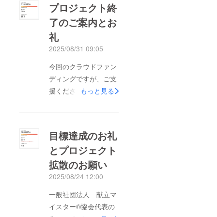
プロジェクト終
りますが、ちょうど大
了のご案内とお
きいカードゲームの大
礼
会のための繁忙期と重
なっているため時間が
2025/08/31 09:05
かかりそうです。。早
今回のクラウドファン
ければ10月中、遅くと
ディングですが、ご支
も11月末までには完成
援くださった皆さまの
もっと見る
予定となっています。
おかげで無事に目標達
ご支援いただいた皆さ
成する事ができまし
まのお手元に届くま
た！ありがとうござい
で、まだお時間がかか
目標達成のお礼
ました！！！これから
りますが、楽しみにお
とプロジェクト
栄養士さんの献立カー
待ちいただれば幸いで
拡散のお願い
ドの入稿の準備をし、
す！！また、プロジェ
こちらに活動報告とし
2025/08/24 12:00
クト期間が終了したあ
て随時投稿させていた
とも「購入したい」と
一般社団法人 献立マ
だきます。10月頃には
いうお声もいただき、
イスター®協会代表の
完成品が出来上がり、
追加でのご注文も増え