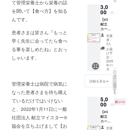
る
ト＋参
て管理栄養士から栄養の話
3,0
考メ
を聞いて【食べ方】を知る
ニュー
00
円
付き ・
んです。
【#3
10枚：
献立
白紙
カード1
カード
患者さまは皆さん『もっと
セット
（自由
支援
（寄
に記入
者：
早く先生に会ってたら食べ
付）】
できま
3人
● 献立
す） ・
る事を楽しめたね』とおっ
お届
カード1
使い方
け予
セット
しゃいます。
説明書
定：
（寄
2025
（1枚）
年11
付）
※送料込
こ
月
「自分
み □ お
の
リ
では使
届け時
タ
ー
わない
期 2025
ン
詳細を見る
管理栄養士は病院で病気に
を
けれ
年10
選
択
ど、必
月〜11
す
なった患者さまを待ち構え
る
要とし
月頃を
5,0
ている
予定し
ているだけではいけない
残り10
人へ届
00
ていま
円
けた
と、2022年1月11日に一般
す。 ※
【#4
い」 そ
納期に
献立
社団法人 献立マイスター®️
んな想
より前
カード1
いを形
後する
協会を立ち上げまして【お
セット
にする
場合が
支援