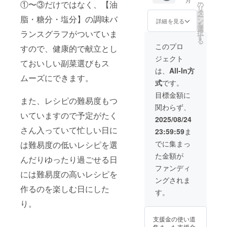
こ
月
セット
①〜③だけではなく、【油
週間献
践）＋
できま
の
12月頃
みませ
（Zoom
リ
□ 内
立と買
課題＋
す） ・
タ
に複数
んか？
予定）
ー
脂・糖分・塩分】の調味バ
容： 献
い物リ
フィー
使い方
ン
日程を
詳細を見る
1食分の
□ 実施
を
立カー
ストを
ドバッ
説明書
選
ご用意
バラン
時期：
ランスグラフがついていま
択
ド 110
作成＆
ク ・オ
（1枚）
す
予定。
スを意
2025年
る
枚セッ
レク
ンライ
※送料込
ご都合
このプロ
識した
すので、健康的で献立とし
10月〜
ト ・
チャー
ンライ
み □ お
に合わ
献立
12月頃
ジェクト
100枚：
を実施
ブレク
届け時
せて選
ておいしい副菜選びもス
を、み
（個別
イラス
しま
チャー
期 2025
択いた
は、
All-In方
いこ先
に日程
ト＋参
ムーズにできます。
す。 □
あり ・
年10
だけま
生がそ
調整）
式
です。
考メ
内容：
献立
月〜11
す。 ●
の場で
ニュー
①オン
カード1
月頃を
栄養相
目標金額に
一緒に
また、レシピの難易度もつ
付き ・
ライン
セット
予定し
談（約
考えま
関わらず、
10枚：
聞き取
付き □
ていま
30分）
す。 □
いていますので予定がたく
白紙
り・レ
実施時
す。 ※
管理栄
2025/08/24
形式：
カード
ク
期：
納期に
養士 み
オンラ
さん入っていて忙しい日に
23:59:59
ま
（自由
チャー
2025年
より前
いこ先
イン個
に記入
（約60
10月〜
後する
生によ
でに集まっ
は難易度の低いレシピを選
別対応
できま
分） ②
11月頃
場合が
るマン
（Zoom
た金額が
す） ・
オリジ
開始、
ござい
んだりゆったり過ごせる日
ツーマ
予定）
使い方
ナル献
3ヶ月間
ます。
ン相
ファンディ
□ 実施
には難易度の高いレシピを
説明書
立＋買
※詳細は
詳細は
談。
時期：
ングされま
（1枚）
い物リ
別途ご
メール
「食事
2025年
作るのを楽しむ日にした
※送料込
ストを
案内
でご案
の偏り
す。
10月〜
み □ お
作成 ③
内いた
が心
12月頃
り。
届け時
完成
しま
配」
（個別
期 2025
後、約
す。 ●
「今の
に日程
支援金の使い道
年10
30分の
カスタ
食事の
調整）
集まった支援金