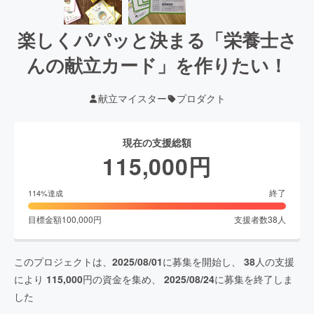
楽しくパパッと決まる「栄養士さ
んの献立カード」を作りたい！
献立マイスター
プロダクト
現在の支援総額
115,000
円
終了
114
%達成
目標金額
100,000
円
支援者数
38
人
このプロジェクトは、
2025/08/01
に募集を開始し、
38
人の支援
により
115,000
円の資金を集め、
2025/08/24
に募集を終了しま
した