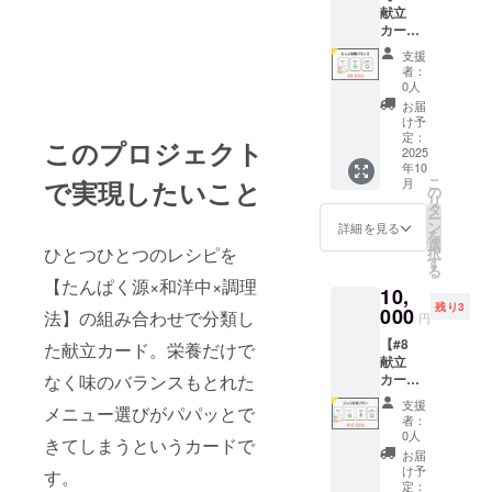
分） 献
しま
献立
ト＋参
納期に
立カー
す。
カード1
考メ
より前
ドの基
セット
ニュー
後する
本的な
支援
＋ オン
付き ・
場合が
使い方
者：
ライン
10枚：
ござい
0人
や、
レク
白紙
ます。
日々の
お届
チャー
カード
詳細は
け予
献立を
＋ 1食
（自由
定：
メール
ラクに
このプロジェクト
分の献
2025
に記入
でご案
する考
年10
立アド
できま
内いた
え方に
こ
で実現したいこと
月
バイ
す） ・
の
しま
ついて
リ
ス】 ●
使い方
タ
す。 ●
学べる
ー
献立
説明書
ン
栄養相
詳細を見る
オンラ
を
カード1
（1枚）
選
談（約
インセ
ひとつひとつのレシピを
択
セット
※送料込
す
30分）
ミナー
る
□ 内
み □ お
管理栄
です。
【たんぱく源×和洋中×調理
10,
容： 献
届け時
養士 み
□ 形
残り3
立カー
000
期 2025
法】の組み合わせで分類し
いこ先
式： オ
円
ド 110
年10
生によ
ンライ
【#8
枚セッ
た献立カード。栄養だけで
月〜11
るマン
ン
献立
ト ・
月頃を
ツーマ
（Zoom
なく味のバランスもとれた
カード1
100枚：
予定し
ン相
予定）
セット
イラス
ていま
談。
□ 開催
支援
メニュー選びがパパッとで
＋ オン
ト＋参
す。 ※
「食事
者：
時期：
ライン
考メ
納期に
0人
の偏り
2025年
きてしまうというカードで
レク
ニュー
より前
が心
お届
10月〜
チャー
付き ・
後する
け予
配」
す。
12月頃
＋栄養
10枚：
定：
場合が
「今の