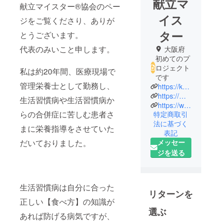
献立マ
献立マイスター®️協会のペー
イス
ジをご覧くださり、ありが
ター
とうございます。
代表のみいこと申します。
大阪府
初めてのプ
ロジェクト
私は約20年間、医療現場で
です
管理栄養士として勤務し、
https://kondate-meister.or.jp/
https://miekos-kitchen.com/
生活習慣病や生活習慣病か
https://www.instagram.com/miekos_kitchen/
らの合併症に苦しむ患者さ
特定商取引
法に基づく
まに栄養指導をさせていた
表記
だいておりました。
メッセー
ジを送る
生活習慣病は自分に合った
リターンを
正しい【食べ方】の知識が
選ぶ
あれば防げる病気ですが、