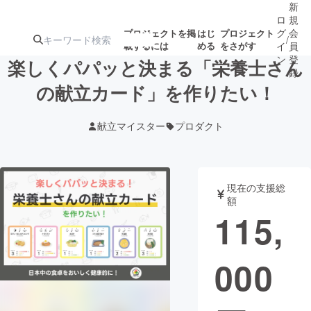
新
ロ
規
グ
会
プロジェクトを掲
はじ
プロジェクト
/
載するには
める
をさがす
イ
員
ン
登
楽しくパパッと決まる「栄養士さん
録
の献立カード」を作りたい！
人気のプロ
注目のリ
注目の新着プロ
募集終了が近いプ
もうすぐ公開
献立マイスター
プロダクト
ジェクト
ターン
ジェクト
ロジェクト
されます
アート・写真
音楽
現在の支援総
額
115,
テクノロジー・ガジェット
ゲーム・サ
000
映像・映画
書籍・雑誌
ビジネス・起業
チャレンジ