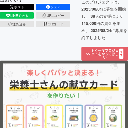
このプロジェクトは、
ポスト
シェア
2025/08/01
に募集を開始
LINEで送る
URLコピー
し、
38
人の支援により
115,000
円の資金を集
埋め込み
QRコード
め、
2025/08/24
に募集を
終了しました
もう一度プロジェ
1
クトをやってほし
7
い