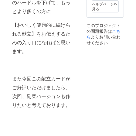
のハードルを下げて、もっ
うした
アドバ
ヘルプページを
らいい
イス
見る
とより多くの方に
かわか
（約30
らな
分）
い。 ・
「今日
【おいしく健康的に続けら
このプロジェクト
施設な
の主菜
の問題報告は
こち
どでお
に合う
れる献立】をお伝えするた
いしく
ら
よりお問い合わ
副菜選
健康的
めの入り口になればと思い
び」悩
せください
な献立
みませ
ます。
をつく
んか？
りた
1食分の
い。 な
バラン
ど ※医
スを意
師の許
識した
可が必
献立
また今回この献立カードが
要な食
を、み
事療法
いこ先
ご好評いただけましたら、
はでき
生がそ
ませ
の場で
次回、副菜バージョンも作
ん。主
一緒に
りたいと考えております。
治医と
考えま
ご相談
す。 □
くださ
形式：
い。 □
オンラ
実施時
イン個
期：
別対応
3ヶ月前
（Zoom