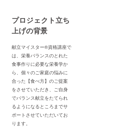
後 ※個
予定）
別に日
□ 実施
程調整
時期：
2025年
プロジェクト立ち
10月〜
12月頃
上げの背景
（個別
に日程
調整）
献立マイスター®️資格講座で
は、栄養バランスのとれた
食事作りに必要な栄養学か
ら、個々のご家庭の悩みに
合った【食べ方】のご提案
をさせていただき、ご自身
でバランス献立をたてられ
るようになるところまでサ
ポートさせていただいてお
ります。