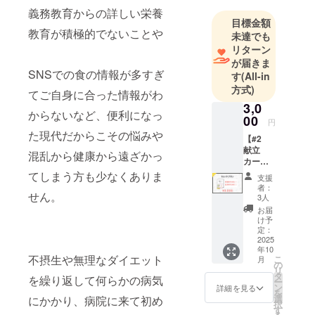
義務教育からの詳しい栄養
目標金額
教育が積極的でないことや
未達でも
リターン
が届きま
SNSでの食の情報が多すぎ
す
(All-in
方式)
てご自身に合った情報がわ
3,0
からないなど、便利になっ
00
円
た現代だからこその悩みや
【#2
献立
混乱から健康から遠ざかっ
カード1
セッ
てしまう方も少なくありま
支援
ト】 ●
者：
せん。
献立
3人
カード1
お届
セット
け予
□ 内
定：
容： 献
2025
年10
立カー
不摂生や無理なダイエット
こ
月
ド 110
の
リ
枚セッ
タ
を繰り返して何らかの病気
ー
ト ・
ン
詳細を見る
を
100枚：
選
にかかり、病院に来て初め
択
イラス
す