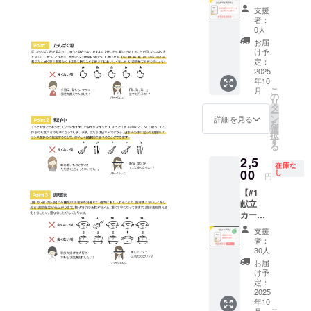
納期に
スキル
セット
（約30
ン
いこ先
支援
より前
を楽し
＋ カス
分） 献
（Zoom
生によ
者：
後する
く・体
タマイ
立カー
予定）
0人
るマン
場合が
系的に
ズプラ
ドの基
□ 開催
ツーマ
お届
ござい
学べ
ン】 ●
本的な
時期：
け予
ン相
ます。
る、日
献立
使い方
定：
2025年
談。
詳細は
本初の
カード○
2025
や、
10月〜
「食事
年10
メール
献立に
セット
日々の
12月頃
の偏り
こ
月
でご案
特化し
必要個
献立を
の
に複数
が心
リ
内いた
たオン
数は要
ラクに
タ
日程を
配」
ー
しま
ライン
相談 □
する考
ン
ご用意
詳細を見る
「今の
を
す。 ● 1
資格講
内容：
え方に
選
予定。
食事の
択
週間分
座。
献立
ついて
す
ご都合
改善点
る
の献立
日々の
カード
学べる
に合わ
が知り
2,5
作成サ
ごはん
110枚
オンラ
せて選
た
在庫な
ポート
が「迷
セット
00
インセ
し
択いた
い！」
円
（合計
い」か
・100
ミナー
だけま
など、
【#1
約90
ら「自
枚：イ
です。
す。 ● 1
普段の
献立
分） ご
信」へ
ラスト
□ 形
食分の
悩みに
カード1
家庭の
変わり
＋参考
式： オ
献立ア
合わせ
セット
状況を
ます。
メ
ンライ
ドバイ
てアド
支援
（限定
丁寧に
□ 講座
ニュー
ン
ス（約
者：
バイス
30セッ
ヒアリ
内容：
付き ・
（Zoom
30人
30分）
しま
ト、
ング
・動画
10枚：
予定）
「今日
お届
す。 □
20%OF
し、
コンテ
白紙
□ 開催
け予
の主菜
形式：
F）】 ●
オー
ンツ
カード
定：
時期：
に合う
オンラ
献立
2025
ダーメ
（座
（自由
2025年
副菜選
イン個
年10
カード1
イドの1
学・実
に記入
10月〜
び」悩
別対応