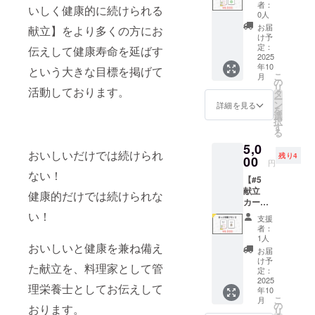
＋ オン
支援プ
ござい
者：
いしく健康的に続けられる
ライン
ランで
ます。
0人
レク
す。 □
詳細は
お届
献立】をより多くの方にお
チャー
内容：
メール
け予
】 ●献
献立
定：
でご案
伝えして健康寿命を延ばす
立カー
2025
カード
内いた
年10
ド1セッ
という大きな目標を掲げて
110枚
しま
こ
月
ト □ 内
セット
の
す。
リ
活動しております。
容： 献
・100
タ
ー
立カー
枚：イ
ン
詳細を見る
を
ド 110
ラスト
選
択
枚セッ
＋参考
す
る
ト ・
メ
5,0
100枚：
ニュー
おいしいだけでは続けられ
残り4
イラス
00
付き ・
円
ト＋参
10枚：
ない！
【#5
考メ
白紙
献立
ニュー
カード
健康的だけでは続けられな
カード1
付き ・
（自由
セット
い！
10枚：
に記入
支援
＋ 栄養
白紙
できま
者：
相談】
カード
す） ・
1人
おいしいと健康を兼ね備え
●献立
（自由
使い方
お届
カード1
に記入
説明書
け予
た献立を、料理家として管
セット
できま
定：
（1枚）
□ 内
2025
す） ・
※送料込
理栄養士としてお伝えして
年10
容： 献
使い方
み □ 対
こ
月
立カー
説明書
の
象： 団
おります。
リ
ド 110