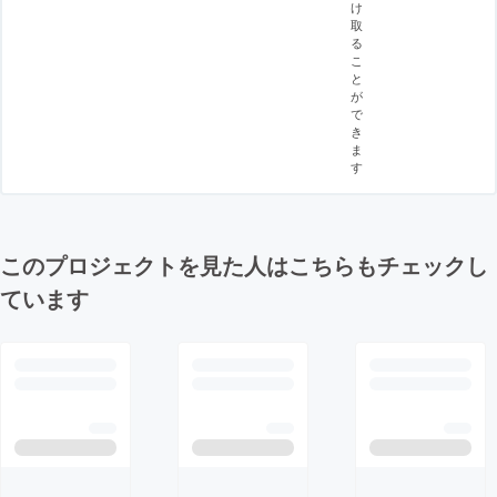
け
取
る
こ
と
が
で
き
ま
す
このプロジェクトを見た人はこちらもチェックし
ています