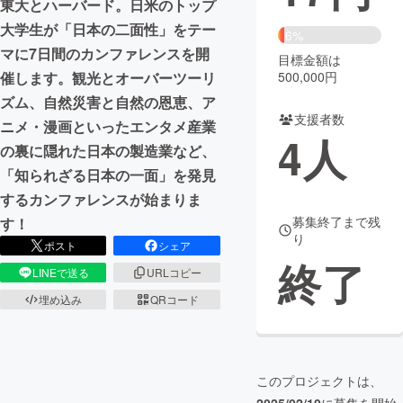
東大とハーバード。日米のトップ
大学生が「日本の二面性」をテー
まちづくり・地域活性化
6%
マに7日間のカンファレンスを開
目標金額は
500,000円
催します。観光とオーバーツーリ
CAMPFIRE for Social Good
CAMPFIRE Creation
ズム、自然災害と自然の恩恵、ア
CAMPFIREふるさと納税
machi-ya
コミュニティ
支援者数
ニメ・漫画といったエンタメ産業
4
人
の裏に隠れた日本の製造業など、
「知られざる日本の一面」を発見
するカンファレンスが始まりま
募集終了まで残
す！
り
ポスト
シェア
終了
LINEで送る
URLコピー
埋め込み
QRコード
このプロジェクトは、