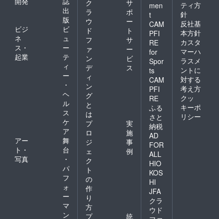
開発
誌
ク
サ
ティ方
men
出
ラ
ポ
針
t
版
ウ
ー
反社基
CAM
ビジ
ビ
ド
ト
本方針
PFI
ネ
ュ
フ
サ
カスタ
RE
ス・
ー
ァ
ー
マーハ
for
起業
テ
ン
ビ
ラスメ
Spor
ィ
デ
ス
ントに
ts
ー
ィ
対する
CAM
・
ン
考え方
PFI
ヘ
グ
クッ
RE
ル
と
キーポ
ふる
ス
は
リシー
さと
ケ
プ
実
納税
ア
ロ
施
AD
アー
舞
ジ
事
FOR
ト・
台
ェ
例
ALL
写真
・
ク
HIO
パ
ト
KOS
フ
の
HI
ォ
作
JFA
ー
り
クラ
マ
方
ウド
ン
プ
統