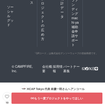
ファ
ス
ロ
計
ン
ソー
ジ
デ
ディ
シャ
ェ
ー
ング
ル
ク
タ
mac
グッ
ト
hi-ya
ド
の
補助
広
金申
め
請サ
方
ポー
ト
「QRコード」は株式会社デンソーウェーブの登録商標です。
© CAMPFIRE,
会社概
採用情
パートナー
Inc.
要
報
募集
HCAP Tokyo 代表 林慶一郎
さんへアンコール
もう一度プロジェクトをやってほしい
10