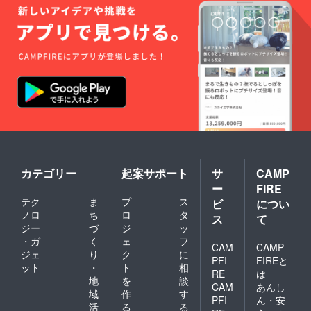
カテゴリー
起案サポート
サ
CAMP
ー
FIRE
テク
ま
プ
ス
ビ
につい
ノロ
ち
ロ
タ
ス
て
ジー
づ
ジ
ッ
・ガ
く
ェ
フ
CAM
CAMP
ジェ
り
ク
に
PFI
FIREと
ット
・
ト
相
RE
は
地
を
談
CAM
あんし
域
作
す
PFI
ん・安
活
る
る