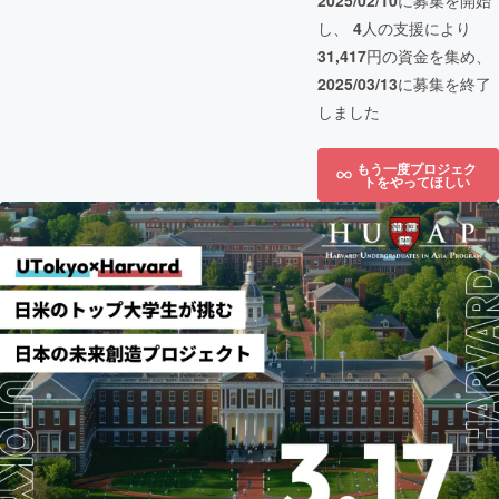
2025/02/10
に募集を開始
し、
4
人の支援により
31,417
円の資金を集め、
2025/03/13
に募集を終了
しました
もう一度プロジェク
トをやってほしい