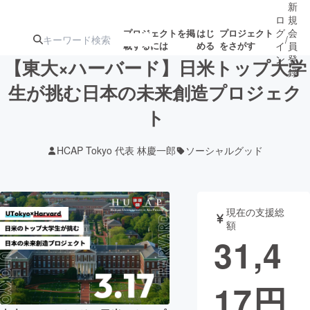
新
ロ
規
グ
会
プロジェクトを掲
はじ
プロジェクト
/
載するには
める
をさがす
イ
員
ン
登
【東大×ハーバード】日米トップ大学
録
生が挑む日本の未来創造プロジェク
ト
人気のプロ
注目のリ
注目の新着プロ
募集終了が近いプ
もうすぐ公開
ジェクト
ターン
ジェクト
ロジェクト
されます
HCAP Tokyo 代表 林慶一郎
ソーシャルグッド
アート・写真
音楽
現在の支援総
テクノロジー・ガジェット
ゲーム・サ
額
31,4
映像・映画
書籍・雑誌
17
円
ビジネス・起業
チャレンジ