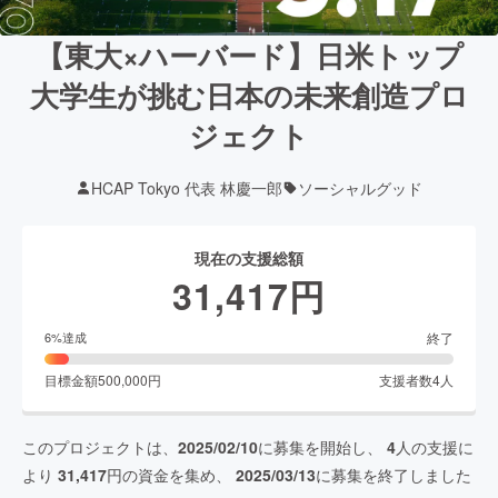
【東大×ハーバード】日米トップ
大学生が挑む日本の未来創造プロ
ジェクト
HCAP Tokyo 代表 林慶一郎
ソーシャルグッド
現在の支援総額
31,417
円
終了
6
%達成
目標金額
500,000
円
支援者数
4
人
このプロジェクトは、
2025/02/10
に募集を開始し、
4
人の支援に
より
31,417
円の資金を集め、
2025/03/13
に募集を終了しました