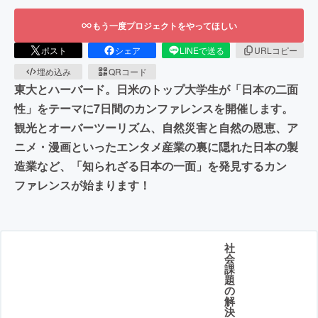
もう一度プロジェクトをやってほしい
ポスト
シェア
LINEで送る
URLコピー
埋め込み
QRコード
東大とハーバード。日米のトップ大学生が「日本の二面
性」をテーマに7日間のカンファレンスを開催します。
観光とオーバーツーリズム、自然災害と自然の恩恵、ア
ニメ・漫画といったエンタメ産業の裏に隠れた日本の製
造業など、「知られざる日本の一面」を発見するカン
ファレンスが始まります！
社
会
課
題
の
解
決