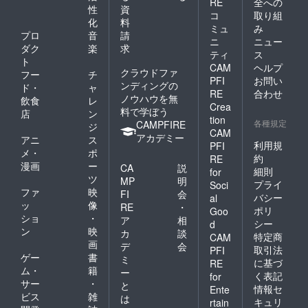
RE
全への
性
資
コ
取り組
化
料
ミュ
み
プロ
音
請
ニ
ニュー
ダク
楽
求
ティ
ス
ト
CAM
ヘルプ
クラウドファ
フー
チ
PFI
お問い
ンディングの
ド・
ャ
RE
合わせ
ノウハウを無
飲食
レ
Crea
料で学ぼう
店
ン
tion
各種規定
CAMPFIRE
ジ
CAM
アカデミー
アニ
ス
利用規
PFI
メ・
ポ
約
RE
漫画
ー
CA
説
細則
for
ツ
MP
明
プライ
Soci
ファ
映
FI
会
バシー
al
ッ
像
RE
・
ポリ
Goo
ショ
・
ア
相
シー
d
ン
映
カ
談
特定商
CAM
画
デ
会
取引法
PFI
ゲー
書
ミ
に基づ
RE
ム・
籍
ー
く表記
for
サー
・
と
情報セ
Ente
ビス
雑
は
キュリ
rtain