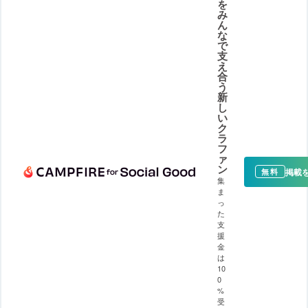
を
み
ん
な
で
支
え
合
う
新
し
い
ク
ラ
フ
ァ
ン
掲載
無料
集
ま
っ
た
支
援
金
は
10
0
%
受