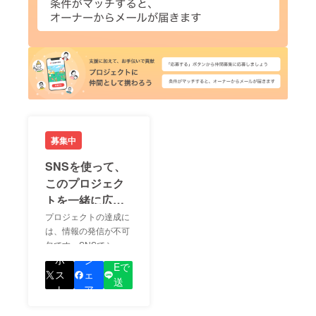
募集中
SNSを使って、
このプロジェク
トを一緒に広め
ましょう！
プロジェクトの達成に
は、情報の発信が不可
欠です。SNSでシェア
LIN
をして、あなたが応援
ポ
シ
Eで
しているプロジェクト
ス
ェ
送
の良さを知ってもらい
ト
ア
る
ましょう！