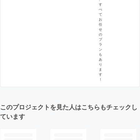
す
べ
て
お
任
せ
の
プ
ラ
ン
も
あ
り
ま
す
！
このプロジェクトを見た人はこちらもチェックし
ています