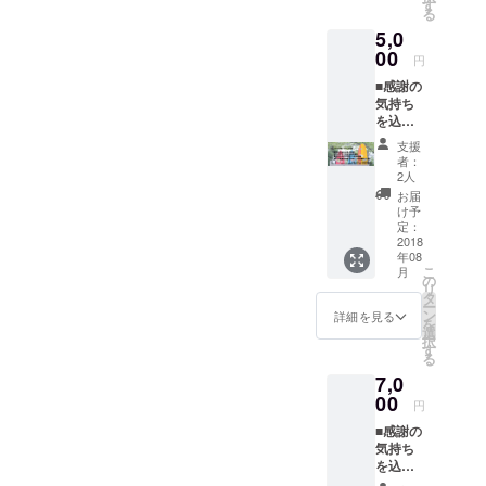
※公式サ
す
る
イトへ
5,0
のお名
前の掲
00
円
載に関
■感謝の
して、
気持ち
Campfi
を込め
reに登
たお礼
録の名
支援
の手紙
前以外
者：
■公式サ
のもの
2人
イトへ
を希望
お届
のお名
する方
け予
前の掲
は、応
定：
載 ■限
2018
援の際
年08
定オン
に備考
こ
月
ライン
欄に記
の
リ
サロン
載希望
タ
ー
への参
の名称
ン
詳細を見る
を
加権利
をお書
選
択
■サーフ
きくだ
す
る
文庫を
さい。
7,0
通し
て、
00
円
サー
■感謝の
フ・
気持ち
SUP
を込め
ボード
たお礼
のレン