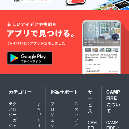
ess、
idを用
Ruby、
いま
Rubyon
す。実
Rails) -
装可能
雑用 (掃
な機能
除洗
は、認
濯、ご
証、管
み捨て
理画
など) お
面、
願いを
チャッ
したい
ト、決
ことが
済機能
実施可
となり
能か不
ます。
安な方
※ご自身
は事前
の企画
にメッ
が実装
セージ
可能か
にてお
不安な
問い合
方は事
カテゴリー
起案サポート
サ
CAMP
わせく
前に
ー
FIRE
ださ
メッ
テク
ま
プ
ス
い。
セージ
ビ
につい
にてご
ノロ
ち
ロ
タ
ス
て
連絡を
ジー
づ
ジ
ッ
くださ
・ガ
く
ェ
フ
い。
CAM
CAMP
ジェ
り
ク
に
PFI
FIREと