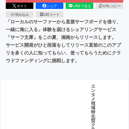
ポスト
シェア
LINEで送る
URLコピー
埋め込み
QRコード
「ローカルのサーファーから直接サーフボードを借り、
一緒に海に入る」体験を届けるシェアリングサービス
「サーフ文庫」をこの夏、湘南からリリースします。
サービス開発がひと段落をしてリリース直前のこのアプ
リを多くの人に知ってもらい、使ってもらうためにクラ
ウドファンディングに挑戦します。
エ
ン
タ
メ
領
域
特
化
型
ク