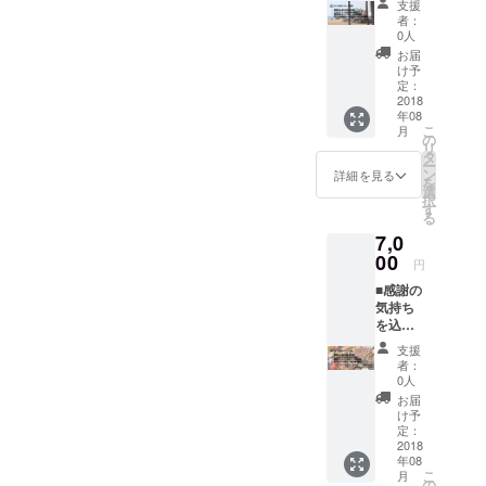
支援
の手紙
タル券
者：
■公式サ
(1回) ※
0人
イトへ
公式サ
お届
のお名
イトへ
け予
前の掲
のお名
定：
載 ■限
2018
前の掲
年08
定オン
載に関
こ
月
ライン
して、
の
リ
サロン
Campfi
タ
ー
への参
reに登
ン
詳細を見る
を
加権利
録の名
選
択
■サーフ
前以外
す
る
文庫を
のもの
7,0
通し
を希望
て、
00
する方
円
ボード
は、応
■感謝の
ロッ
援の際
気持ち
カーの
に備考
を込め
レンタ
欄に記
たお礼
ル券
載希望
支援
の手紙
(1ヶ月)
の名称
者：
■公式サ
※公式サ
をお書
0人
イトへ
イトへ
きくだ
お届
のお名
のお名
さい。
け予
前の掲
前の掲
定：
※ボード
載 ■限
2018
載に関
のレン
年08
定オン
して、
タルに
こ
月
ライン
Campfi
の
関して