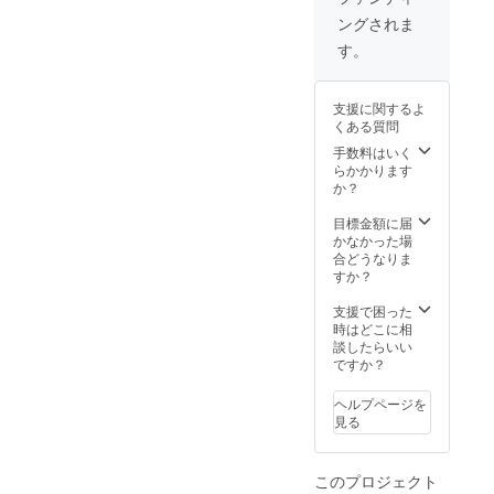
きま
は、応
を予定
日程開
ングされま
す。遠
援の際
してお
催をさ
方での
に備考
ります
せてい
す。
実施を
欄に記
が、そ
ただき
希望の
載希望
の他の
ます。
方は別
の名称
地域を
支援に関するよ
途、交
をお書
ご希望
くある質問
通費や
きくだ
の方は
昼食(夕
さい。
個別に
手数料はいく
飯)代を
※サービ
ご相談
らかかります
請求さ
ス開発
くださ
か？
せてい
に関し
い。 ※
ただく
ては、
開催の
目標金額に届
ことが
WEB
日程等
かなかった場
ござい
サービ
に関し
合どうなりま
ます。
スでの
ては、
すか？
シェア
開発に
個別に
おじさ
なりま
連絡を
支援で困った
んの得
す。開
して調
時はどこに相
意なこ
発の場
整をさ
談したらいい
ととし
合は、
せてい
ですか？
ては、
個別に
ただき
下記が
企画案
ます。
ヘルプページを
ありま
を寄せ
見る
すが
ていた
色々と
だき完
ご相談
成まで
このプロジェクト
に乗れ
の日数