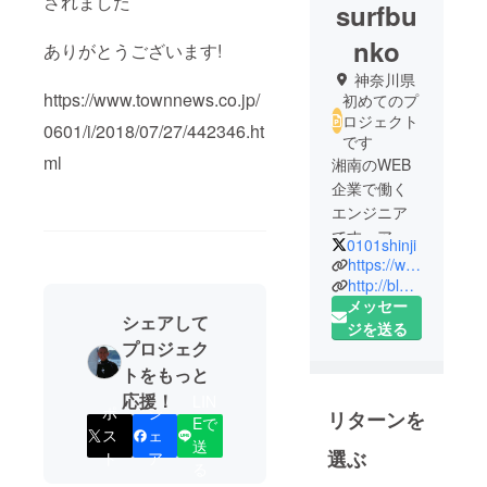
されました
surfbu
nko
ありがとうございます!
神奈川県
https://www.townnews.co.jp/
初めてのプ
ロジェクト
0601/i/2018/07/27/442346.ht
です
ml
湘南のWEB
企業で働く
エンジニア
です。アフ
0101shinji
リカを一人
https://www.toollibrary.jp/entry
旅した経験
http://blog.toollibrary.jp
メッセー
からシェア
シェアして
ジを送る
リングエコ
プロジェク
ノミーに興
トをもっと
味を持ちは
応援！
LIN
じめまし
ポ
シ
リターンを
Eで
た。趣味と
ス
ェ
送
して始めた
選ぶ
ト
ア
る
サーフィン