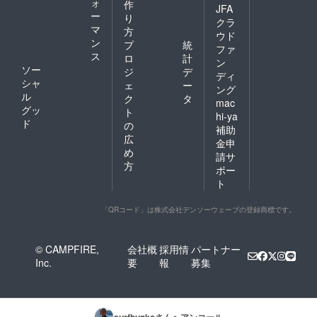
ォ
作
JFA
ー
り
クラ
マ
方
ウド
ン
プ
統
ファ
ス
ロ
計
ン
ソー
ジ
デ
ディ
シャ
ェ
ー
ング
ル
ク
タ
mac
グッ
ト
hi-ya
ド
の
補助
広
金申
め
請サ
方
ポー
ト
「QRコード」は株式会社デンソーウェーブの登録商標です。
© CAMPFIRE,
会社概
採用情
パートナー
Inc.
要
報
募集
surfbunko
さんへアンコール