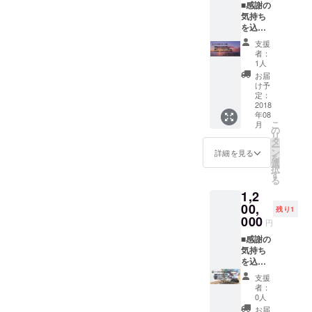
■感謝の
フィン
きくだ
活用で
気持ち
体験 ※
さい。
きる範
を込め
公式サ
※サーフ
囲は今
たお礼
イトへ
ボード
後徐々
支援
の手紙
のお名
を持ち
に増や
者：
■公式サ
前の掲
寄って
1人
してい
イトへ
載に関
皆で
きます
お届
のお名
して、
シェア
け予
が、
前の掲
Campfi
定：
して
2018年
載 ■限
2018
reに登
サー
夏時点
年08
定オン
録の名
フィン
で紹介
こ
月
ライン
前以外
の
を楽し
できる
リ
サロン
のもの
タ
んだ後
のは神
ー
への参
を希望
ン
にバー
詳細を見る
奈川県
を
加権利
する方
選
ベ
藤沢市
択
■シェア
は、応
す
キュー
の鵠沼
る
おじさ
援の際
をおこ
海岸の
1,2
んの1日
に備考
なうイ
ボード
を使え
00,
欄に記
ベント
置き場
残り1
る権利
載希望
000
にご招
です。
円
※公式サ
の名称
待をし
小田急
イトへ
■感謝の
をお書
ます。
線江ノ
のお名
気持ち
きくだ
バーベ
島駅か
前の掲
を込め
さい。
キュー
ら徒歩5
載に関
たお礼
※ペアで
での飲
分、海
支援
して、
の手紙
のサー
食代に
まで徒
者：
Campfi
■公式サ
フィン
関して
0人
歩1分、
reに登
イトへ
体験に
はこち
着換え
お届