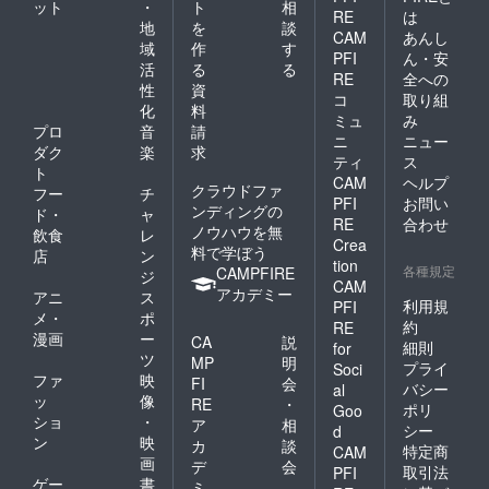
ット
・
ト
相
RE
は
地
を
談
CAM
あんし
域
作
す
PFI
ん・安
活
る
る
RE
全への
性
資
コ
取り組
化
料
ミュ
み
プロ
音
請
ニ
ニュー
ダク
楽
求
ティ
ス
ト
CAM
ヘルプ
クラウドファ
フー
チ
PFI
お問い
ンディングの
ド・
ャ
RE
合わせ
ノウハウを無
飲食
レ
Crea
料で学ぼう
店
ン
tion
各種規定
CAMPFIRE
ジ
CAM
アカデミー
アニ
ス
利用規
PFI
メ・
ポ
約
RE
漫画
ー
CA
説
細則
for
ツ
MP
明
プライ
Soci
ファ
映
FI
会
バシー
al
ッ
像
RE
・
ポリ
Goo
ショ
・
ア
相
シー
d
ン
映
カ
談
特定商
CAM
画
デ
会
取引法
PFI
ゲー
書
ミ