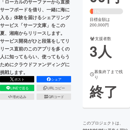
「ローカルのサーファーから直接
サーフボードを借り、一緒に海に
まちづくり・地域活性化
11%
入る」体験を届けるシェアリング
目標金額は
200,000円
サービス「サーフ文庫」をこの
CAMPFIRE for Social Good
CAMPFIRE Creation
夏、湘南からリリースします。
CAMPFIREふるさと納税
machi-ya
コミュニティ
支援者数
サービス開発がひと段落をしてリ
3
人
リース直前のこのアプリを多くの
人に知ってもらい、使ってもらう
ためにクラウドファンディングに
募集終了まで残
挑戦します。
り
ポスト
シェア
終了
LINEで送る
URLコピー
埋め込み
QRコード
このプロジェクトは、