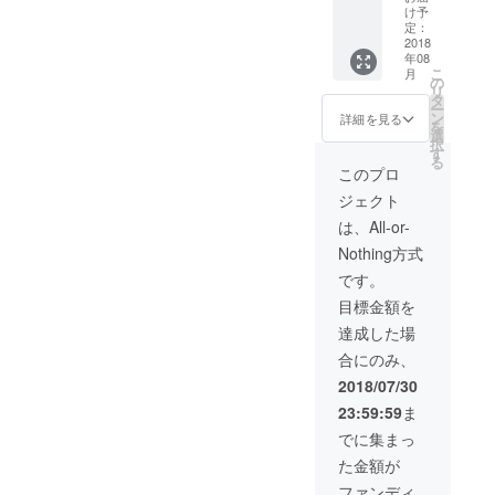
録の名
のお名
関して
らに含
け予
シャ
前以外
前の掲
は、利
定：
まれま
ワーの
のもの
載 ■限
2018
用の期
す。ま
利用可
年08
を希望
定オン
限はあ
た開催
能な場
こ
月
する方
ライン
りませ
の
の場所
所にな
リ
は、応
サロン
ん。二
タ
並びに
りま
ー
援の際
への参
人ぶん
ン
日程
詳細を見る
す。
を
に備考
加権利
のウ
選
は、神
択
欄に記
■あなた
エット
す
奈川県
る
載希望
の企画
スー
藤沢市
このプロ
の名称
でシェ
ツ、
の鵠沼
ジェクト
をお書
アサー
ボー
海岸
きくだ
ビスを
ド、着
で、9月
は、All-or-
さい。
開発し
替えの
以降の
Nothing方式
※1日を
ます ※
場所や
日曜日
使える
公式サ
シャ
を予定
です。
権利に
イトへ
ワーの
してお
目標金額を
関して
のお名
利用代
りま
は、個
前の掲
金も含
す。 ※
達成した場
別に連
載に関
まれて
応援者
合にのみ、
絡をし
して、
おりま
と個別
て内容
Campfi
す。開
に連絡
2018/07/30
や日
reに登
催地に
をさせ
23:59:59
ま
時・場
録の名
関して
ていた
所など
前以外
は神奈
だき、
でに集まっ
を決定
のもの
川県藤
場合に
た金額が
させて
を希望
沢市鵠
よって
いただ
する方
沼海岸
は複数
ファンディ