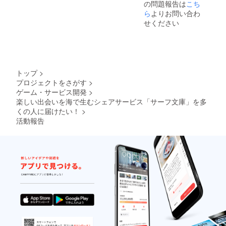
の問題報告は
こち
ると思
等を相
います
談しな
ら
よりお問い合わ
のでお
がら進
せください
気軽に
めてい
ご用命
きま
くださ
す。
い。 -湘
サービ
南の観
ス開発
光案内 -
では、
トップ
>
WEB
言語
プロジェクトをさがす
>
コーチ
Ruby、
ゲーム・サービス開発
>
ング -
フレー
WEB
ムワー
楽しい出会いを海で生むシェアサービス「サーフ文庫」を多
サービ
ク
くの人に届けたい！
>
スや
Rubyon
活動報告
ホーム
Rails、
ペー
データ
ジ、ブ
ベース
ログを
Postgre
作りた
SQL、
い方の
スト
相談
レージ
(HTML
AWS、
、
メー
CSS、
ラー
Javasc
サービ
ript、
ス
Wordpr
SendGr