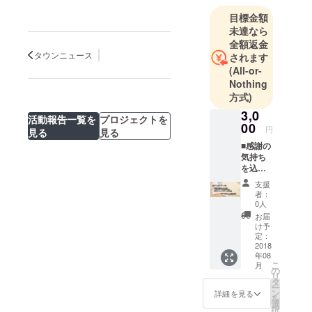
のシェアリ
目標金額
ングサービ
未達なら
スを思いつ
全額返金
き、独学で
タウンニュース
されます
半年間プロ
(All-or-
Nothing
グラミング
方式)
を学び、よ
3,0
うやく今年
活動報告一覧を
プロジェクトを
00
の夏にサー
円
見る
見る
フ文庫とい
■感謝の
気持ち
う名称にて
を込め
サービスを
たお礼
支援
の手紙
リリースし
者：
■公式サ
0人
ます。
イトへ
お届
のお名
け予
前の掲
定：
載 ■限
2018
年08
定オン
こ
月
ライン
の
リ
サロン
タ
ー
への参
ン
詳細を見る
を
加権利
選
択