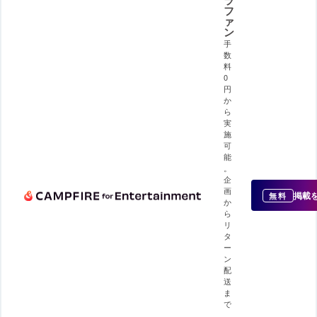
ラ
フ
ァ
ン
手
数
料
0
円
か
ら
実
施
可
能
。
企
画
掲載
無料
か
ら
リ
タ
ー
ン
配
送
ま
で
、