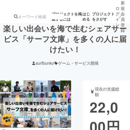
新
ロ
規
グ
会
プロジェクトを掲
はじ
プロジェクト
/
載するには
める
をさがす
イ
員
ン
登
楽しい出会いを海で生むシェアサー
録
ビス「サーフ文庫」を多くの人に届
けたい！
人気のプロ
注目のリ
注目の新着プロ
募集終了が近いプ
もうすぐ公開
ジェクト
ターン
ジェクト
ロジェクト
されます
surfbunko
ゲーム・サービス開発
アート・写真
音楽
現在の支援総
テクノロジー・ガジェット
ゲーム・サ
額
22,0
映像・映画
書籍・雑誌
00
円
ビジネス・起業
チャレンジ