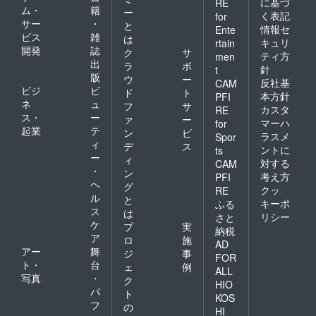
に基づ
RE
ム・
籍
ー
く表記
for
サー
・
と
情報セ
Ente
ビス
雑
は
キュリ
rtain
開発
誌
ク
サ
ティ方
men
出
ラ
ポ
針
t
版
ウ
ー
反社基
CAM
ビジ
ビ
ド
ト
本方針
PFI
ネ
ュ
フ
サ
カスタ
RE
ス・
ー
ァ
ー
マーハ
for
起業
テ
ン
ビ
ラスメ
Spor
ィ
デ
ス
ントに
ts
ー
ィ
対する
CAM
・
ン
考え方
PFI
ヘ
グ
クッ
RE
ル
と
キーポ
ふる
ス
は
リシー
さと
ケ
プ
実
納税
ア
ロ
施
AD
アー
舞
ジ
事
FOR
ト・
台
ェ
例
ALL
写真
・
ク
HIO
パ
ト
KOS
フ
の
HI