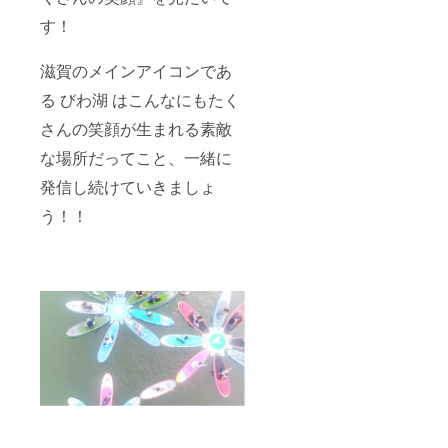
(土)30(
す！
日) ・開
催場
所：滋
滋賀のメインアイコンであ
賀県大
津市由
る びわ湖 はこんなにもたく
美浜サ
ンシャ
さんの笑顔が生まれる素敵
イン
な場所だってこと、一緒に
ビー
チ・
発信し続けていきましょ
パーク
エリア
う！！
・会場
までの
交通費
は自己
負担と
させて
いただ
きます
▶︎パー
クヨガ
（※ハン
モック
ヨガは
除く）
→朝ヨ