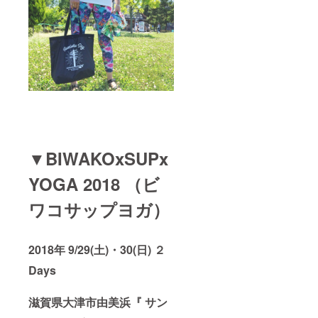
合がご
ざいま
す ※８
月末頃
から順
次発送
予定
▼BIWAKOxSUPx
YOGA 2018 （ビ
ワコサップヨガ）
2018年 9/29(土)・30(日) ２
Days
滋賀県大津市由美浜『 サン