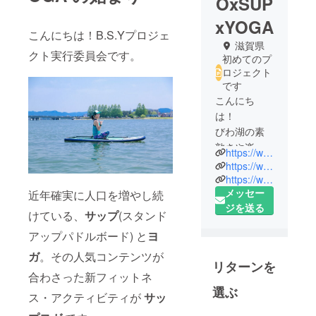
OxSUP
xYOGA
こんにちは！B.S.Yプロジェ
滋賀県
クト実行委員会です。
初めてのプ
ロジェクト
です
こんにち
は！
びわ湖の素
敵さや楽し
https://www.biwako-sup-yoga.com/
さをもっと
https://www.facebook.com/biwako.sup.yoga/
もっと色々
https://www.instagram.com/biwako.sup.yoga
メッセー
な方に感じ
近年確実に人口を増やし続
ジを送る
てもらいた
けている、
サップ
(スタンド
いと考え、
アップパドルボード) と
ヨ
多くの方が
ガ
。その人気コンテンツが
リラックス
リターンを
した時間を
合わさった新フィットネ
過ごせる、
選ぶ
ス・アクティビティが
サッ
滋賀県大津