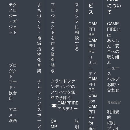
テク
ま
プ
ス
ビ
につい
ノロ
ち
ロ
タ
ス
て
ジー
づ
ジ
ッ
・ガ
く
ェ
フ
CAM
CAMP
ジェ
り
ク
に
PFI
FIREと
ット
・
ト
相
RE
は
地
を
談
CAM
あんし
域
作
す
PFI
ん・安
活
る
る
RE
全への
性
資
コ
取り組
化
料
ミュ
み
プロ
音
請
ニ
ニュー
ダク
楽
求
ティ
ス
ト
CAM
ヘルプ
クラウドファ
フー
チ
PFI
お問い
ンディングの
ド・
ャ
RE
合わせ
ノウハウを無
飲食
レ
Crea
料で学ぼう
店
ン
tion
各種規定
CAMPFIRE
ジ
CAM
アカデミー
アニ
ス
利用規
PFI
メ・
ポ
約
RE
漫画
ー
CA
説
細則
for
ツ
MP
明
プライ
Soci