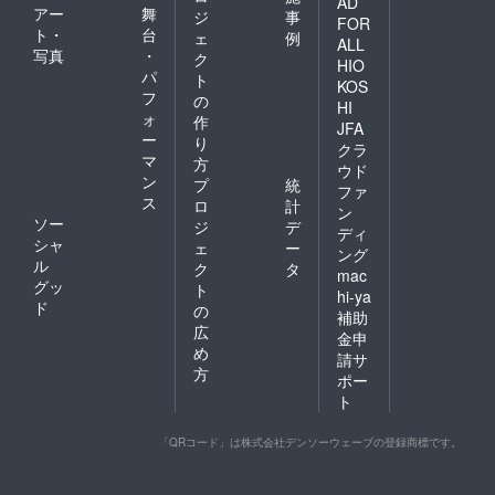
AD
アー
舞
ジ
事
FOR
ト・
台
ェ
例
ALL
写真
・
ク
HIO
パ
ト
KOS
フ
の
HI
ォ
作
JFA
ー
り
クラ
マ
方
ウド
ン
プ
統
ファ
ス
ロ
計
ン
ソー
ジ
デ
ディ
シャ
ェ
ー
ング
ル
ク
タ
mac
グッ
ト
hi-ya
ド
の
補助
広
金申
め
請サ
方
ポー
ト
「QRコード」は株式会社デンソーウェーブの登録商標です。