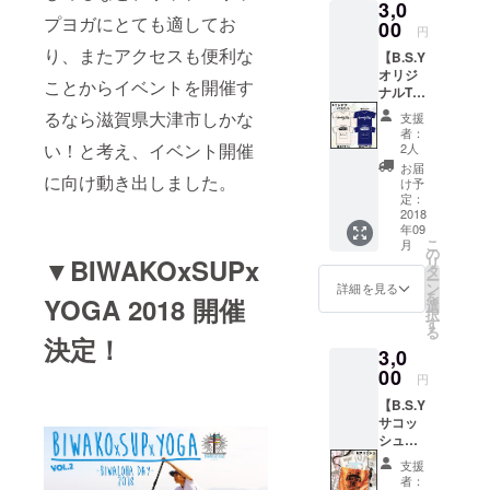
3,0
ナル
金を集めて
プヨガにとても適してお
キーホ
00
円
います。
ルダー
り、またアクセスも便利な
【B.S.Y
とイベ
オリジ
ントリ
ことからイベントを開催す
ナルT
ストバ
シャ
ンドを
るなら滋賀県大津市しかな
支援
ツ】
セット
者：
BIWAK
でプレ
い！と考え、イベント開催
2人
OxSUP
ゼン
お届
xYOGA
に向け動き出しました。
ト！ ▶︎
け予
2018 限
オリジ
定：
定デザ
2018
ナル
年09
インのT
キーホ
こ
月
シャツ
ルダー
の
リ
▼BIWAKOxSUPx
をプレ
(¥2,000
タ
ー
ゼン
-) サイ
ン
詳細を見る
を
YOGA 2018 開催
ト！ オ
ズ：約
選
択
フホワ
9.5 x
す
る
イトか
4.5 cm
決定！
3,0
ネイ
▶︎B.S.Y
ビーを
00
リスト
円
お選び
バンド
【B.S.Y
いただ
(¥1,000
サコッ
けま
-) ※画像
シュ】
す。 フ
はイ
BIWAK
ロント
メージ
支援
OxSUP
はオ
です ※
者：