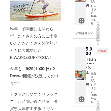
xYOGA
フィ
デザイ
6人
限定デ
シャル
ンは予
お届
ザイン
ロゴ、
告なく
け予
のサ
バック
定：
変更に
コッ
2018
はロゴ
なる場
年09
シュを
と協賛
合がご
こ
月
プレゼ
企業さ
の
ざいま
リ
昨年、初開催にも関わら
ント！
まがプ
タ
す ※８
ー
お散歩
リント
ン
月末頃
詳細を見る
を
ず、たくさんの方にご来場
やレッ
された
選
から順
択
スンな
デザイ
す
次発送
いただきたくさんの笑顔と
る
ど、デ
ンにな
予定
5,0
イリー
りま
ともに大成功した
残り46
に使い
00
す。
円
やすい
▶︎B.S.Y
BIWAKOxSUPxYOGA！
【B.S.Y
サイズ
オリジ
トート
のショ
ナルT
バッグ
ルダー
今年も、
9/29(土)30(日)
２
シャツ
＆ヨガ
バッグ
(¥3,300
支援
Daysの開催が決定しており
タオル
です。
-) カ
者：
セッ
コー
ラー：
4人
ます！
ト！】
デュラ®
オフホ
お届
BIWAK
素材で
ワイト /
け予
OxSUP
耐水性
定：
ネイ
アクセスしやすくリラック
xYOGA
2018
がある
ビー サ
年09
限定デ
ので、
イズ：
スした時間が過ごせる、滋
こ
月
ザイン
アウト
の
(男女共
リ
のトー
ドアで
タ
賀県大津市由美浜『 サン
通) M / L
ー
トバッ