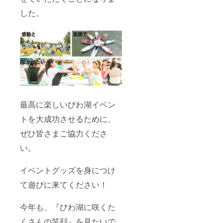
レンジ
レギン
した。
or ブ
ス、ヨ
ラック
ガマッ
を記入
トの柄
してく
はお選
ださい
びいた
(記入が
だけま
ない場
せん ※
合に
デザイ
は、ブ
ンは予
ラック
告なく
を発送
変更に
させて
なる場
最高に楽しいびわ湖イベン
いただ
合がご
トを大成功させるために、
きま
ざいま
す。)
す ※８
ぜひ皆さまご協力くださ
▶︎B.S.Y
月末頃
リスト
から順
い。
バンド
次発送
(¥1,000
予定
-) 【フ
イベントグッズを身につけ
リーパ
ス内
て遊びに来てください！
容】 ・
開催日
時：
今年も、『びわ湖に咲くた
2018年
くさんの笑顔』を見たいで
9月29日