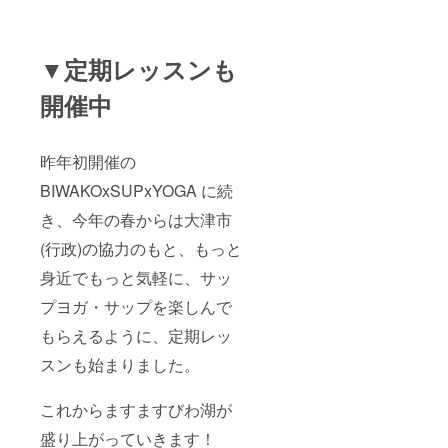
ガ、ラ
ンチヨ
ガ、の
２回
▼定期レッスンも
▶︎SUP
Yoga（
開催中
※田中律
子先生
SUP
Yagaは
昨年初開催の
除く）
→10
BIWAKOxSUPxYOGA に続
時〜、
き、今年の春からは大津市
13
時〜、
(行政)の協力のもと、もっと
15
時〜
身近でもっと気軽に、サッ
の３回
２日間
プヨガ・サップを楽しんで
全９回
の有料
もらえるように、定期レッ
プログ
スンも始まりました。
ラム(３
万１千
円分)に
これからますますびわ湖が
参加で
きる
盛り上がっていきます！
スー