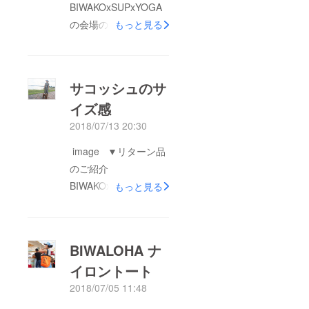
BIWAKOxSUPxYOGA
の会場の、滋賀県大津
もっと見る
市サンシャインビーチ
をのんびりお散歩。
ランしてる人、犬のお
サコッシュのサ
散歩、子どもさんと琵
イズ感
琶湖に足をつけてみた
2018/07/13 20:30
り、ベンチで琵琶湖を
眺めている人。 ゆっ
image ▼リターン品
たりとした心地よい時
のご紹介
間が流れています。 9
BIWAKOxSUPxYOGA
もっと見る
月29・30日もきっと
限定デザインのサコッ
こんな気持ち良い日に
シュ！ お散歩やレッ
なる(^^)！
スンなど、デイリーに
BIWALOHA ナ
使いやすいサイズの
イロントート
ショルダーバッグで
2018/07/05 11:48
す。 長財布も入るサ
イズ感なので、しっか