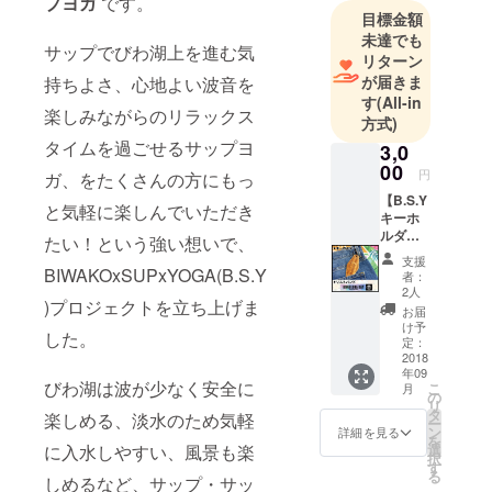
プヨガ
です。
市由美浜『
目標金額
サンシャイ
未達でも
サップでびわ湖上を進む気
ンビーチ・
リターン
パークエリ
が届きま
持ちよさ、心地よい波音を
ア』で、
す
(All-in
楽しみながらのリラックス
方式)
◎SUP （ス
タイムを過ごせるサップヨ
タンドアッ
3,0
00
プパドル
円
ガ、をたくさんの方にもっ
ボード）
【B.S.Y
と気軽に楽しんでいただき
キーホ
◎SUP Yoga
ルダー&
たい！という強い想いで、
◎パークヨ
リスト
支援
ガ
バンド
BIWAKOxSUPxYOGA(B.S.Y
者：
セッ
をたくさん
2人
)プロジェクトを立ち上げま
ト！】
お届
の方に気軽
持って
け予
した。
に楽しんで
いるだ
定：
けでウ
2018
いただける
年09
キウキ
びわ湖は波が少なく安全に
こ
クロスヨガ
月
しちゃ
の
リ
う♪
＆リラック
タ
楽しめる、淡水のため気軽
ー
BIWAK
ン
詳細を見る
スな2DAYS
を
OxSUP
選
に入水しやすい、風景も楽
択
イベント開
xYOGA
す
る
オリジ
しめるなど、サップ・サッ
催の為の資