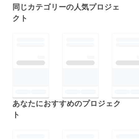
の２色！ 生地は、
同じカテゴリーの人気プロジェ
CORDURA(コーデュ
クト
ラ)というナイロン素
材。耐久性・耐水性に
優れていて、アウトド
アはもちろんジムや
レッスンバッグにも
ぴったりです。 さ
て、どのくらい荷物が
入るの？と、いうこと
で荷物を入れてみまし
た。 雑誌、ラッシュ
パーカー、Tシャツ、
あなたにおすすめのプロジェク
レギンス、タオル、水
筒、ビーチサンダル、
ト
日焼け止め が余裕を
もって入りました。
これだけたっぷり入る