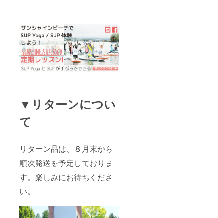
パーパ
ス参加
券にな
りま
す！ ※
初心者
も大歓
迎 ※田
中 律子
先生
SUP
Yagaは
除く ※
▼リターンについ
ハン
モック
て
ヨガは
除く ※
フネヨ
ガは除
リターン品は、８月末から
く ※画
順次発送を予定しておりま
像はイ
メージ
す。楽しみにお待ちくださ
です ※
デザイ
い。
ンは予
告なく
変更に
なる場