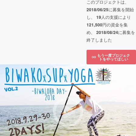
このプロジェクトは、
2018/06/25
に募集を開始
し、
19
人の支援により
121,500
円の資金を集
め、
2018/08/24
に募集を
終了しました
もう一度プロジェク
トをやってほしい