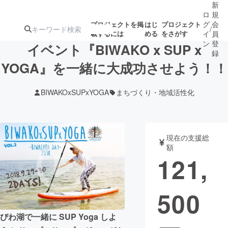
新
ロ
規
グ
会
プロジェクトを掲
はじ
プロジェクト
/
載するには
める
をさがす
イ
員
ン
登
イベント『BIWAKO x SUP x
録
YOGA』を一緒に大成功させよう！！
人気のプロ
注目のリ
注目の新着プロ
募集終了が近いプ
もうすぐ公開
BIWAKOxSUPxYOGA
まちづくり・地域活性化
ジェクト
ターン
ジェクト
ロジェクト
されます
アート・写真
音楽
現在の支援総
額
121,
テクノロジー・ガジェット
ゲーム・サ
500
映像・映画
書籍・雑誌
びわ湖で一緒に SUP Yoga しよ
ビジネス・起業
チャレンジ