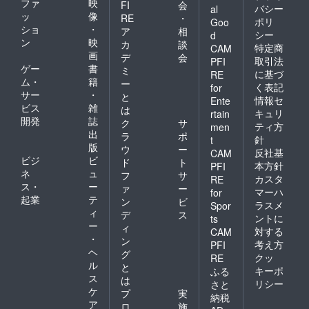
ファ
映
FI
会
バシー
al
ッ
像
RE
・
ポリ
Goo
ショ
・
ア
相
シー
d
ン
映
カ
談
特定商
CAM
画
デ
会
取引法
PFI
ゲー
書
ミ
に基づ
RE
ム・
籍
ー
く表記
for
サー
・
と
情報セ
Ente
ビス
雑
は
キュリ
rtain
開発
誌
ク
サ
ティ方
men
出
ラ
ポ
針
t
版
ウ
ー
反社基
CAM
ビジ
ビ
ド
ト
本方針
PFI
ネ
ュ
フ
サ
カスタ
RE
ス・
ー
ァ
ー
マーハ
for
起業
テ
ン
ビ
ラスメ
Spor
ィ
デ
ス
ントに
ts
ー
ィ
対する
CAM
・
ン
考え方
PFI
ヘ
グ
クッ
RE
ル
と
キーポ
ふる
ス
は
リシー
さと
ケ
プ
実
納税
ア
ロ
施