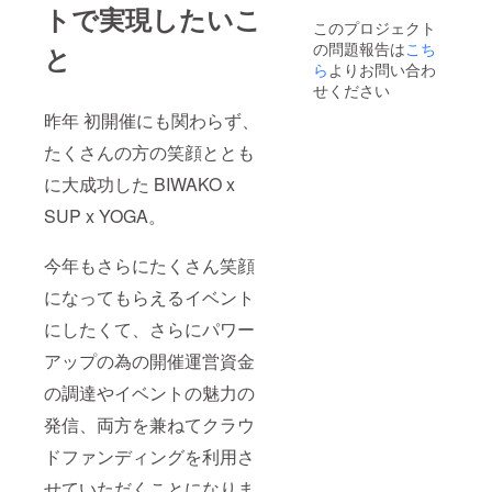
トで実現したいこ
ス専用
50cm /
月末頃
このプロジェクト
オリジ
64cm L
から順
の問題報告は
こち
ナルT
と
約53cm
次発送
シャツ
ら
よりお問い合わ
/
予定
(¥3,300
68cm】
せください
-) カ
▶︎B.S.Y
昨年 初開催にも関わらず、
ラー：
リスト
完全非
バンド
たくさんの方の笑顔ととも
売品カ
（¥1,00
ラー サ
0-）
に大成功した BIWAKO x
イズ：
▶︎SPO
M ▶︎ナ
UT 水陸
SUP x YOGA。
イロン
両用レ
トート
ギンス
バッグ
（¥6,26
今年もさらにたくさん笑顔
（¥3,00
4-） サ
になってもらえるイベント
0-） カ
イズ：
ラー：
M
にしたくて、さらにパワー
オレン
▶︎SPO
ジ or ブ
UT ピク
アップの為の開催運営資金
ラック
チャー
サイ
ヨガ
の調達やイベントの魅力の
ズ：約
マット
36 x 33
（¥6,48
発信、両方を兼ねてクラウ
xマチ
0-） ※画
10cm
ドファンディングを利用さ
像はイ
→ 備考
メージ
せていただくことになりま
欄に オ
です ※