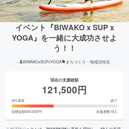
イベント『BIWAKO x SUP x
YOGA』を一緒に大成功させよ
う！！
BIWAKOxSUPxYOGA
まちづくり・地域活性化
現在の支援総額
121,500
円
終了
40
%達成
目標金額
300,000
円
支援者数
19
人
このプロジェクトは、
2018/06/25
に募集を開始し、
19
人の支援