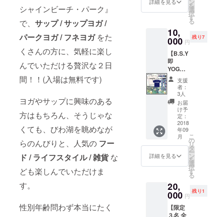
もガシ
ン
→ ※備
詳細を見る
を
グ、ヨ
シャインビーチ・パーク』
ガシ使
選
考欄に
択
ガタオ
えちゃ
す
カ
る
で、
サップ / サップヨガ /
ル、リ
う♪ ▶︎
ラー：
10,
ストバ
ナイロ
(オフホ
パークヨガ / フネヨガ
をた
残り7
ンドを
000
ンサ
ワイト
円
セット
コッ
か ネイ
くさんの方に、気軽に楽し
【B.S.Y
でプレ
シュ
ビー) 、
即
ゼン
（¥3,00
サイ
んでいただける贅沢な２日
YOGA
ト！
0-） カ
ズ：( M
コンプ
トート
間！！(入場は無料です)
ラー：
か L )を
支援
リート
バッグ
オレン
記入し
者：
セッ
はコー
ジ or ブ
3人
てくだ
ト！】
ヨガやサップに興味のある
デュラ®
ラック
さい (記
お届
BIWAK
素材で
サイ
け予
入がな
方はもちろん、そうじゃな
OxSUP
耐水性
定：
ズ：約
い場合
xYOGA
2018
があっ
25 x
には、
くても、びわ湖を眺めなが
年09
オリジ
て、 ヨ
30cm
オフホ
こ
月
ナルT
ガタオ
の
→ 備考
ワイト
らのんびりと、人気の
フー
リ
シャ
ルはも
タ
欄に オ
M を発
ー
ツ・リ
ちろん
ン
レンジ
ド / ライフスタイル / 雑貨
な
詳細を見る
送させ
を
ストバ
洗濯可
選
or ブ
ていた
択
ンド、
ども楽しんでいただけま
能なの
す
ラック
だきま
る
大人気
で、ア
を記入
す。)
す。
20,
ブラン
ウトド
してく
【Tシャ
残り1
ド
000
アでガ
ださい
ツ参考
円
SPOUT
シガシ
(記入が
寸法 着
性別年齢問わず本当にたく
【限定
水陸両
使え
ない場
丈/身幅
３名 全
用レギ
ちゃう♪