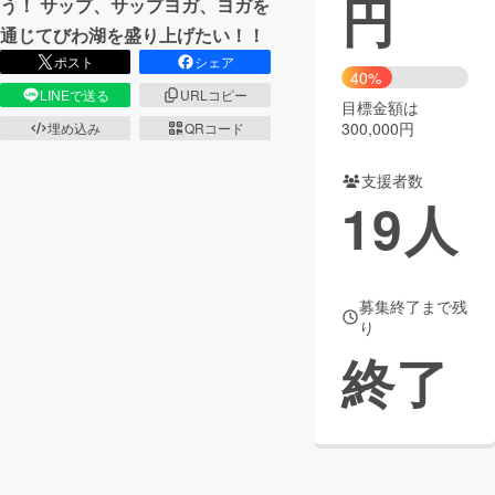
円
う！ サップ、サップヨガ、ヨガを
通じてびわ湖を盛り上げたい！！
まちづくり・地域活性化
ポスト
シェア
40%
LINEで送る
URLコピー
目標金額は
CAMPFIRE for Social Good
CAMPFIRE Creation
300,000円
埋め込み
QRコード
CAMPFIREふるさと納税
machi-ya
コミュニティ
支援者数
19
人
募集終了まで残
り
終了