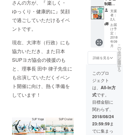
合に
⇨ M 約
さんの方が、『 楽しく・
制覇！
ンス・
▶︎ナイ
は、ブ
50cm /
限定フ
ヨガ
ロン
ラック
ゆっくり・健康的に』笑顔
64cm L
支援
リーパ
マッ
トート
を発送
者：
約53cm
スセッ
ト、 総
バッグ
2人
で過ごしていただけるイベ
させて
/
ト！】
額
（¥3,00
いただ
お届
68cm】
こちら
ントです。
(¥17,04
0-） カ
け予
きま
※画像は
はイベ
4-)分を
定：
ラー：
す。) ※
イメー
ント参
2018
どどー
オレン
画像は
ジです
年09
現在、大津市（行政）にも
加型リ
んと
ジ or ブ
イメー
※デザイ
こ
月
ターン
セット
の
ラック
ジです
ンは予
リ
協力いただき、また日本
を含み
でプレ
タ
サイ
※デザイ
告なく
ー
ます
ゼン
ン
ズ：約
詳細を見る
ンは予
変更に
SUPヨガ協会の後援のも
を
(^^) ２
ト！
選
36 x 33
告なく
なる場
択
日間、
▶︎B.S.Y
す
xマチ
と、理事長 田中 律子先生に
変更に
合がご
る
BIWAK
オリジ
10cm
このプロ
なる場
ざいま
OxSUP
ナルT
も出演していただくイベン
→ 備考
合がご
す ※８
ジェクト
xYOGA
シャツ
欄に オ
ざいま
月末頃
ト開催に向け、熱く準備を
のお好
(¥3,300
レンジ
は、
All-In方
す ※８
から順
きなプ
-) カ
or ブ
月末頃
次発送
しています！
式
です。
ログラ
ラー：
ラック
から順
予定
ム（ 一
オフホ
を記入
目標金額に
次発送
部プロ
ワイト /
してく
予定
関わらず、
グラム
ネイ
ださい
を除
ビー サ
(記入が
2018/08/24
く）に
イズ：
ない場
23:59:59
ま
ご参加
(男女共
合に
いただ
通) M / L
は、ブ
でに集まっ
ける限
→ ※備
ラック