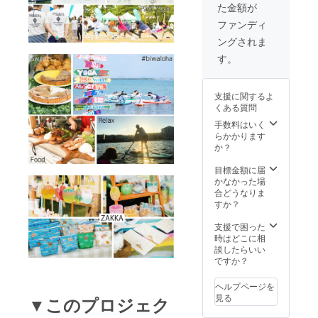
た金額が
定フ
考欄に
を発送
リーパ
カ
させて
ファンディ
ス！
ラー：
いただ
ングされま
と、
(オフホ
きま
B.S.Yオ
ワイト
す。) ▶︎
す。
リジナ
か ネイ
ヨガタ
ルTシャ
ビー) 、
オル
ツ(限定
サイ
（¥3,50
支援に関するよ
カ
ズ：( M
0-） サ
くある質問
ラー)、
か L )を
イズ：
トート
記入し
手数料はいく
約 173
バッ
てくだ
らかかります
x 61 cm
グ・リ
さい (記
か？
▶︎リス
ストバ
入がな
トバン
ンドを
い場合
目標金額に届
ド
セット
には、
かなかった場
（¥1,00
でプレ
オフホ
合どうなりま
0-） ※画
ゼン
ワイト
すか？
像はイ
ト！
M を発
メージ
▶︎¥31,0
送させ
支援で困った
です ※
00- 分の
ていた
時はどこに相
デザイ
プログ
だきま
談したらいい
ンは予
ラム ２
す。)
ですか？
告なく
Daysフ
【Tシャ
変更に
リーパ
ツ参考
なる場
ヘルプページを
ス！！
寸法 着
合がご
見る
▼このプロジェク
▶︎フ
丈/身幅
ざいま
リーパ
⇨ M 約
す ※８