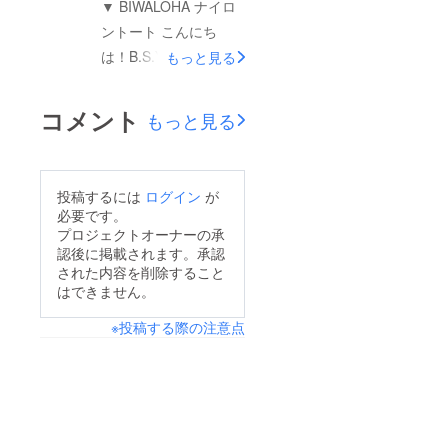
▼ BIWALOHA ナイロ
り小物が入れられます
ントート こんにち
(^^) コーデュラ®素材
は！B.S.Yプロジェク
もっと見る
で耐水性があるので、
ト実行委員会です。
アウトドアでもガシガ
ナイロントートのサイ
コメント
もっと見る
シ使えちゃう♪ ▶︎ナイ
ズ感のお問い合わせが
ロンサコッシュ
あったので、ご紹介し
（¥3,000-）カラー：
ます。 BIWALOHA
投稿するには
ログイン
が
オレンジ or ブラック
DAY のロゴと、
必要です。
サイズ：約25 x
BIWAKOxSUPxYOGA
プロジェクトオーナーの承
30cm→ 備考欄に オレ
認後に掲載されます。承認
のサインポスト・サッ
ンジ or ブラックを記
された内容を削除すること
プ柄がプリントされて
はできません。
入してください(記入
いる完全オリジナルデ
がない場合には、ブ
※投稿する際の注意点
ザインの、クラウド
ラック を発送させて
ファンディング限定ア
いただきます。)
イテムです！ 色は、
元気いっぱいのオレン
ジとクールなブラック