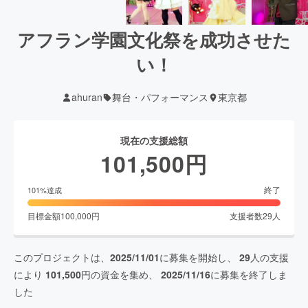
アフラン学園文化祭を成功させた
い！
ahuran
舞台・パフォーマンス
東京都
現在の支援総額
101,500
円
終了
101
%達成
目標金額
100,000
円
支援者数
29
人
このプロジェクトは、
2025/11/01
に募集を開始し、
29
人の支援
により
101,500
円の資金を集め、
2025/11/16
に募集を終了しま
した