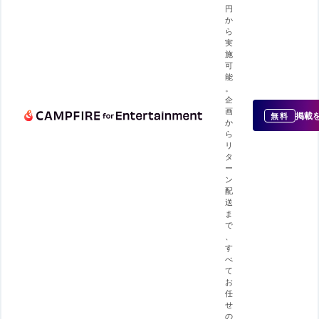
円
か
ら
実
施
可
能
。
企
画
掲載
無料
か
ら
リ
タ
ー
ン
配
送
ま
で
、
す
べ
て
お
任
せ
の