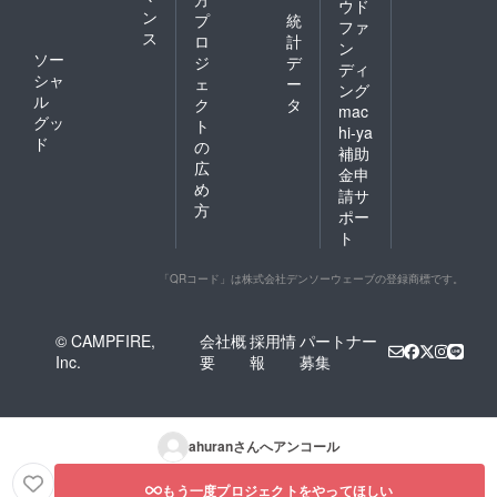
ウド
ン
プ
統
ファ
ス
ロ
計
ン
ソー
ジ
デ
ディ
シャ
ェ
ー
ング
ル
ク
タ
mac
グッ
ト
hi-ya
ド
の
補助
広
金申
め
請サ
方
ポー
ト
「QRコード」は株式会社デンソーウェーブの登録商標です。
© CAMPFIRE,
会社概
採用情
パートナー
Inc.
要
報
募集
ahuran
さんへアンコール
もう一度プロジェクトをやってほしい