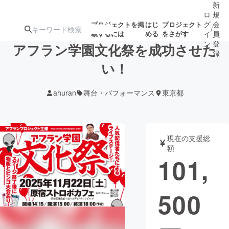
新
ロ
規
グ
会
プロジェクトを掲
はじ
プロジェクト
/
載するには
める
をさがす
イ
員
ン
登
アフラン学園文化祭を成功させた
録
い！
人気のプロ
注目のリ
注目の新着プロ
募集終了が近いプ
もうすぐ公開
ahuran
舞台・パフォーマンス
東京都
ジェクト
ターン
ジェクト
ロジェクト
されます
アート・写真
音楽
現在の支援総
額
101,
テクノロジー・ガジェット
ゲーム・サ
500
映像・映画
書籍・雑誌
ビジネス・起業
チャレンジ