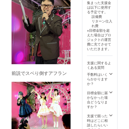
集まった支援金
番号を
は以下に使用す
お伝え
る予定です。
するた
設備費
め事前
リターン仕入
にメー
れ費
ルでの
※目標金額を超
やりと
えた場合はプロ
りが必
ジェクトの運営
要にな
費に充てさせて
りま
いただきます。
す。ご
注意く
ださ
支援に関するよ
い。
くある質問
前説でスベり倒すアフラン
手数料はいく
らかかります
か？
目標金額に届
かなかった場
合どうなりま
すか？
支援で困った
時はどこに相
談したらいい