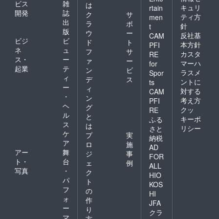
ビス
雑
は
キュリ
rtain
開発
誌
ク
サ
ティ方
men
出
ラ
ポ
針
t
版
ウ
ー
反社基
CAM
ビジ
ビ
ド
ト
本方針
PFI
ネ
ュ
フ
サ
カスタ
RE
ス・
ー
ァ
ー
マーハ
for
起業
テ
ン
ビ
ラスメ
Spor
ィ
デ
ス
ントに
ts
ー
ィ
対する
CAM
・
ン
考え方
PFI
ヘ
グ
クッ
RE
ル
と
キーポ
ふる
ス
は
リシー
さと
ケ
プ
実
納税
ア
ロ
施
AD
アー
舞
ジ
事
FOR
ト・
台
ェ
例
ALL
写真
・
ク
HIO
パ
ト
KOS
フ
の
HI
ォ
作
JFA
ー
り
クラ
マ
方