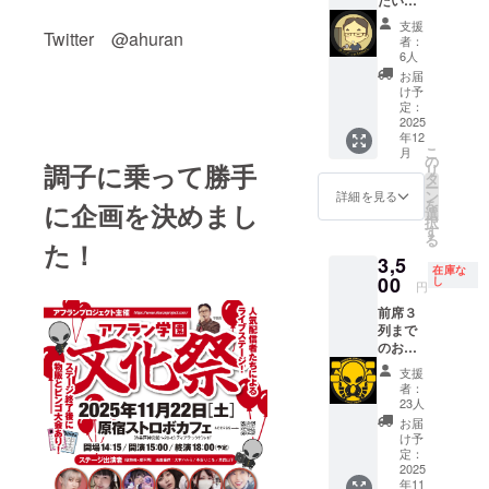
出演者
支援
の中か
Twitter @ahuran
者：
ら1人お
6人
選びい
お届
ただ
け予
き、当
定：
日着た
2025
年12
衣装の
こ
月
チェキ
の
調子に乗って勝手
リ
をお送
タ
ー
りさせ
ン
詳細を見る
を
に企画を決めまし
ていた
選
択
だきま
す
る
す。 ご
た！
3,5
希望の
在庫な
キャス
00
し
円
トを1名
前席３
選択し
列まで
てくだ
のお席
さい ※
（椅子
希望の
支援
付）を
キャス
者：
ご用意
トをお
23人
いたし
聞き
お届
ます。
し、
け予
こちら
チェキ
定：
で申し
2025
に記入
年11
込みが
するお