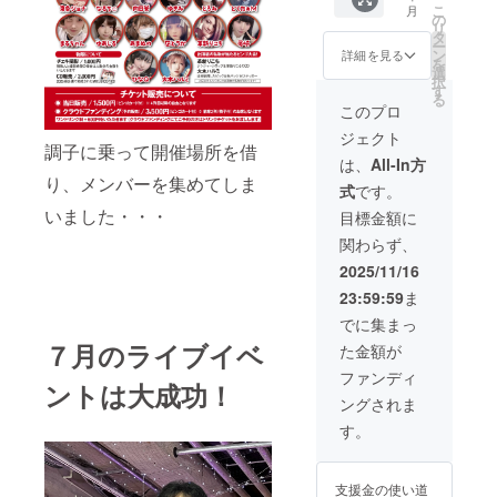
こ
月
早い方
名前、
の
リ
から順
郵送す
タ
ー
番に席
るため
ン
詳細を見る
を
を埋め
事前に
選
択
させて
住所と
す
る
いただ
メール
このプロ
きま
でのや
ジェクト
す。 開
りとり
調子に乗って開催場所を借
催場
が必要
は、
All-In方
所 原
になり
り、メンバーを集めてしま
式
です。
宿スト
ます。
ロボカ
いました・・・
ご注意
目標金額に
フェ 住
くださ
関わらず、
所 東
い。
京都渋
2025/11/16
谷区神
23:59:59
ま
宮前１
丁目２
でに集まっ
０−１３
７月のライブイベ
た金額が
入場開
始時間
ファンディ
ントは大成功！
の14時
ングされま
15分ま
でにお
す。
越しく
ださ
い。 ※
支援金の使い道
お席の