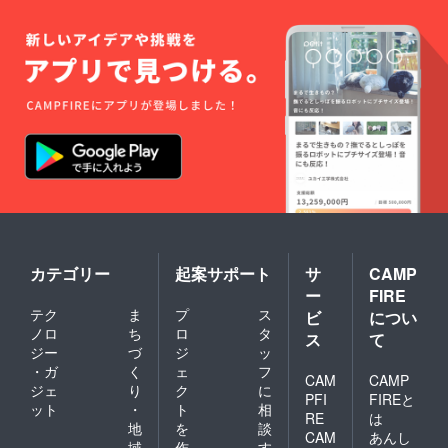
カテゴリー
起案サポート
サ
CAMP
ー
FIRE
テク
ま
プ
ス
ビ
につい
ノロ
ち
ロ
タ
ス
て
ジー
づ
ジ
ッ
・ガ
く
ェ
フ
CAM
CAMP
ジェ
り
ク
に
PFI
FIREと
ット
・
ト
相
RE
は
地
を
談
CAM
あんし
域
作
す