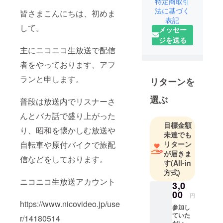
特定商取引
法に基づく
皆さまこんにちは、初めま
表記
して。
メッセー
ジを送る
主にニコニコ生放送で配信
者をやっております、アフ
ランと申します。
リターンを
選ぶ
普段は放送内でリスナーさ
んとバカ話で盛り上がった
目標金額
り、昭和を懐かしむ放送や
未達でも
リターン
自転車や原付バイクで旅配
が届きま
信などをしております。
す
(All-in
方式)
ニコニコ生放送アカウント
3,0
00
円
https://www.nicovideo.jp/use
参加し
ていた
r/14180514
だいた