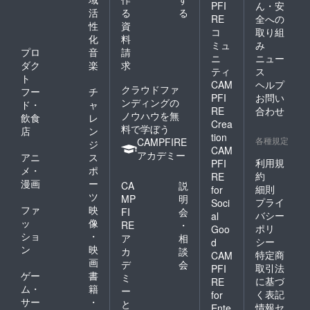
PFI
ん・安
活
る
る
RE
全への
性
資
コ
取り組
化
料
ミュ
み
プロ
音
請
ニ
ニュー
ダク
楽
求
ティ
ス
ト
CAM
ヘルプ
クラウドファ
フー
チ
PFI
お問い
ンディングの
ド・
ャ
RE
合わせ
ノウハウを無
飲食
レ
Crea
料で学ぼう
店
ン
tion
各種規定
CAMPFIRE
ジ
CAM
アカデミー
アニ
ス
利用規
PFI
メ・
ポ
約
RE
漫画
ー
CA
説
細則
for
ツ
MP
明
プライ
Soci
ファ
映
FI
会
バシー
al
ッ
像
RE
・
ポリ
Goo
ショ
・
ア
相
シー
d
ン
映
カ
談
特定商
CAM
画
デ
会
取引法
PFI
ゲー
書
ミ
に基づ
RE
ム・
籍
ー
く表記
for
サー
・
と
情報セ
Ente