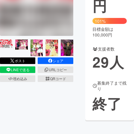
円
まちづくり・地域活性化
101%
目標金額は
CAMPFIRE for Social Good
CAMPFIRE Creation
100,000円
CAMPFIREふるさと納税
machi-ya
コミュニティ
支援者数
29
人
ポスト
シェア
LINEで送る
URLコピー
埋め込み
QRコード
募集終了まで残
り
終了