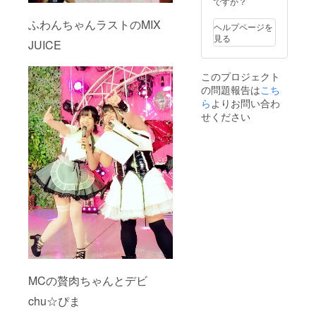
ですか？
ふわんちゃんラストのMIX
ヘルプページを
見る
JUICE
このプロジェクト
の問題報告は
こち
ら
よりお問い合わ
せください
MCの贅肉ちゃんとデビ
chu☆ぴま