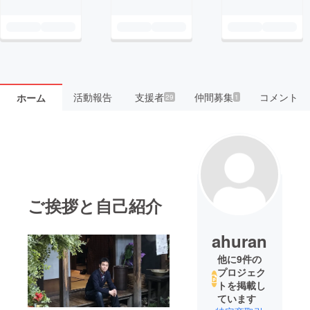
活動報告
支援者
仲間募集
コメント
ホーム
29
1
ご挨拶と自己紹介
ahuran
他に9件の
プロジェク
トを掲載し
ています