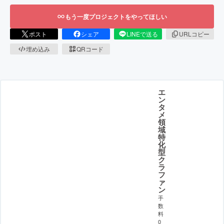
もう一度プロジェクトをやってほしい
ポスト
シェア
LINEで送る
URLコピー
埋め込み
QRコード
エ
ン
タ
メ
領
域
特
化
型
ク
ラ
フ
ァ
ン
手
数
料
0