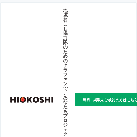
地
域
お
こ
し
協
力
隊
の
た
め
の
ク
ラ
フ
ァ
ン
で
、
あ
掲載をご検討の方はこち
無料
な
た
も
プ
ロ
ジ
ェ
ク