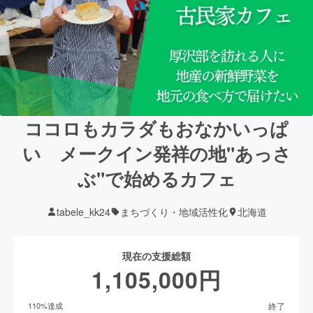
ココロもカラダもおなかいっぱ
い メークイン発祥の地"あっさ
ぶ"で始めるカフェ
tabele_kk24
まちづくり・地域活性化
北海道
現在の支援総額
1,105,000
円
終了
110
%達成