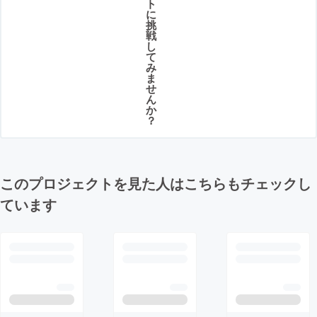
ト
に
挑
戦
し
て
み
ま
せ
ん
か
？
このプロジェクトを見た人はこちらもチェックし
ています