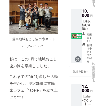
択
利用が
す
る
可能で
10,
す。 ・
現金へ
000
円
の交換
【厚沢
はでき
部町近
ませ
隣の方
ん。お
限定】
つりは
支援
テイク
でませ
者：
道南地域おこし協力隊ネット
アウト
ん。 ・
4人
のお惣
郵送に
お届
ワークのメンバー
菜を心
てお送
け予
を込め
りいた
定：
てお渡
2025
しま
私は、この3月で地域おこし
年06
ししま
す。 ・
こ
月
す。 ・
有効期
の
協力隊を卒業しました。
リ
料理：
間：
タ
ー
混ぜま
2025年
ン
詳細を見る
を
ぜの
6月〜
選
これまでの"食"を通した活動
択
具“ビビ
2026年
す
る
ンバ”
5月末ま
を生かし、厚沢部町に古民
12,
おむか
での1年
えテイ
家カフェ「tabele」を立ち上
000
間
円
クアウ
げます！
【tabel
トで人
eチケッ
気の品
ト】 ・
です！