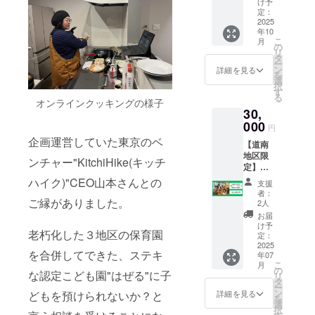
用しま
ます。
け予
くださ
・厚沢
す） ・
定：
商品開
い。
部町で
2025
時間：
封前に
年10
採れた
90分 ・
は必ず
こ
月
食材と
有効期
の
お届け
リ
レシピ
限：1年
タ
のリ
ー
をお送
間 ・ク
ン
ターン
詳細を見る
を
りしま
ラウド
選
に貼付
択
す。 〇
ファン
す
された
る
春便 ・
オンラインクッキングの様子
ディン
ラベル
30,
発送予
グ終了
や注意
定：
000
後、詳
書きを
円
2025年
細情報
ご確認
企画運営していた東京のベ
【道南
7月 ・
をメー
くださ
地区限
内容：
ルにて
い。
ンチャー"KitchiHike(キッチ
定】出
アスパ
ご案内
張して
ラ
ハイク)"CEO山本さんとの
しま
支援
こども
（800g
す。日
者：
向けの
ご縁がありました。
）、マ
程はで
2人
料理教
イタケ
きるだ
お届
室を開
（300g
けご希
け予
老朽化した３地区の保育園
催しま
） ・保
定：
望に合
す ・食
2025
存方
わせま
を合併してできた、ステキ
年07
材をお
法：冷
すの
こ
月
持ち込
蔵
の
で、ご
な認定こども園"はぜる"に子
リ
みし、
（クー
タ
相談さ
ー
ご自宅
ル便に
ン
せてい
どもを預けられないか？と
詳細を見る
を
等へお
て発送
選
ただき
択
伺い
しま