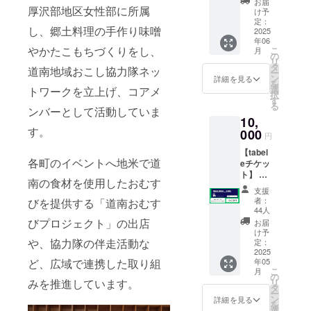
お届
厚沢部地区女性部に所属
気持ち
け予
を込め
定：
し、郷土料理の手作り味噌
て、お
2025
年06
礼の
やかたこもちづくりをし、
こ
月
メッ
の
リ
セージ
タ
道南地域おこし協力隊ネッ
ー
とオリ
ン
詳細を見る
を
ジナル
選
トワークを立上げ、コアメ
択
木製
す
る
コース
ンバーとして活動していま
10,
ター（1
す。
枚）を
000
円
お送り
【tabel
しま
各町のイベントへ地米で道
eチケッ
す。 ・
ト】 ・
コース
南の食材を使用したおむす
3000円
ター
支援
分（500
9cm×9
者：
びを提供する「道南おむす
円×6
cm
44人
枚） ・
びプロジェクト」の出店
お届
tabele
け予
での
や、協力隊の伴走活動な
定：
サービ
2025
ど、広域で連携した取り組
年05
スに利
こ
月
用いた
の
みを推進しています。
リ
だけま
タ
ー
す。1枚
ン
詳細を見る
を
ずつの
選