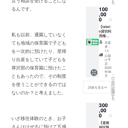
言う相談を受けることにな
す
ます。
る
し、お
す） ・
るんです。
100
子様に
中村が
料理を
,00
アレン
教えし
ジした
0
円
ながら
郷土料
クッキ
【tabel
理が作
ングし
e貸切利
れるレ
私も以前、通園していなく
ます。
用権
シピ付
・場
（最大
き ・原
ても地域の保育園で子ども
支援
所：厚
10
材料、
者：
沢部町
名）】
主原料
を一次的に預けたり、里帰
1人
から車
・
の原産
お届
り出産をしていて子どもを
で1時間
tabele
地：北
け予
圏内の
を貸切
海道厚
定：
厚沢部の保育園に預けたこ
み対応
にし
2025
沢部町
年06
可能で
て、料
・原材
ともあったので、その制度
こ
月
す。 ・
理をご
料及び
の
リ
内容：
提供し
添加物
タ
を使うことができるのでは
ー
じゃが
ます ・
等の食
ン
詳細を見る
を
いもを
場所：
品表示
選
ないのか？と考えました。
択
使った
北海道
はお届
す
る
簡単料
厚沢部
け商品
300
理とな
町
のラベ
りま
tabele
,00
ルに表
す。 ・
・人
記され
0
円
いざ移住体験のとき、お子
クラウ
数：最
ます。
ドファ
大10名
【道南
商品開
さんははぜるに預けて五感
ンディ
・内
地区限
封前に