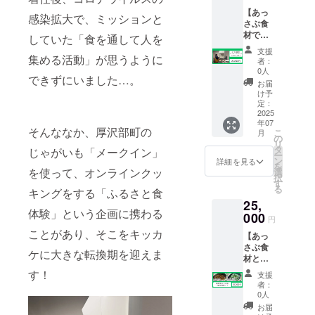
（5kg）
主原料
【あっ
・保存
の原産
感染拡大で、ミッションと
さぶ食
方法：
地：北
材でオ
常温 ・
していた「食を通して人を
海道厚
ンライ
中村が
沢部町
支援
ンクッ
集める活動」が思うように
アレン
・原材
者：
キング
ジした
料及び
0人
できずにいました…。
にご招
郷土料
添加物
お届
待しま
理が作
等の食
け予
す】 ・
れるレ
定：
品表示
事前に
2025
シピ付
はお届
年07
料理に
き ・原
け商品
そんななか、厚沢部町の
こ
月
使用す
材料、
の
のラベ
リ
る食材
主原料
タ
ルに表
じゃがいも「メークイン」
ー
を郵送
の原産
ン
記され
詳細を見る
を
したう
を使って、オンラインクッ
地：北
選
ます。
択
えで、
海道厚
す
商品開
る
キングをする「ふるさと食
オンラ
沢部町
封前に
25,
インで
・原材
は必ず
体験」という企画に携わる
料理を
000
料及び
お届け
円
お教え
添加物
のリ
ことがあり、そこをキッカ
【あっ
しなが
等の食
ターン
さぶ食
らクッ
品表示
に貼付
ケに大きな転換期を迎えま
材とレ
キング
はお届
された
シピ便
をしま
け商品
す！
ラベル
支援
（春便
す。
のラベ
や注意
者：
＆秋便
（ZOO
ルに表
0人
書きを
セッ
Mを使
記され
ご確認
お届
ト）】