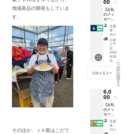
00
円
地場産品の開発もしていま
【お礼
のメッ
す。
セージ
と
支援
tabele
者：
ステッ
30人
カー】
お届
感謝の
け予
気持ち
定：
を込め
2025
年06
て、お
こ
月
礼の
の
リ
メッ
タ
ー
セージ
ン
詳細を見る
を
と
選
択
tabete
す
る
オリジ
6,0
ナルス
テッ
00
円
カー（1
【お礼
枚）を
のメッ
お送り
セージ
しま
とコー
す。 ・
支援
ス
ステッ
者：
ター】
カー
そのほか、ＪＡ新はこだて
10人
感謝の
5×5cm