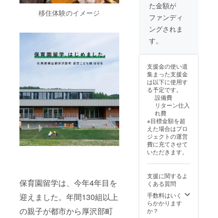
た金額が
す。
ご提供
ジした
移住体験のイメージ
いたし
郷土料
ファンディ
ます。
理が作
ングされま
・場
れるレ
所：厚
シピ付
す。
沢部町
き ・原
から車
材料、
で1時間
主原料
支援金の使い道
圏内の
の原産
集まった支援金
み ・人
地：北
は以下に使用す
数：最
海道厚
る予定です。
大15名
沢部町
設備費
まで ・
・原材
リターン仕入
クラウ
料及び
れ費
ドファ
添加物
※目標金額を超
ンディ
等の食
えた場合はプロ
ング終
品表示
ジェクトの運営
了後、
はお届
費に充てさせて
詳細情
け商品
いただきます。
報を
のラベ
メール
ルに表
にてご
記され
支援に関するよ
案内し
ます。
保育園留学は、今年4年目を
くある質問
ます。
商品開
封前に
手数料はいく
迎えました。年間130組以上
は必ず
らかかります
の親子が都市から厚沢部町
お届け
か？
のリ