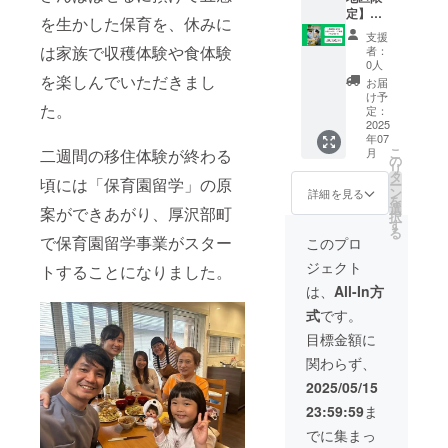
ング終
容：リ
定】出
は必ず
を生かした保育を、休みに
了後、
クエス
張ケー
お届け
支援
詳細情
ト料理
タリン
のリ
は家族で収穫体験や食体験
者：
報を
を中心
グ料理
ターン
0人
メール
とした
（15名
を楽しんでいただきまし
に貼付
お届
にてご
メ
分ま
された
け予
た。
案内し
ニュー
で） ・
ラベル
定：
ます。
を提供
出張し
2025
や注意
年07
いたし
てケー
書きを
こ
二週間の移住体験が終わる
月
ます ・
タリン
ご確認
の
リ
クラウ
グ料理
くださ
タ
頃には「保育園留学」の原
ー
ドファ
をご提
い。 〇
ン
詳細を見る
を
ンディ
供いた
秋便 ・
選
案ができあがり、厚沢部町
択
ング終
します
発送予
す
る
了後、
・内
定：
で
保育園留学事業がスター
このプロ
詳細情
容：食
2025年
ジェクト
トすることになりました。
報を
材をお
10月 ・
メール
持ち込
内容：
は、
All-In方
にてご
みし、
お米
式
です。
案内し
ご自宅
（3kg）
ます。
やイベ
、メー
目標金額に
日程や
ント会
クイン
関わらず、
料理メ
場等へ
（5kg）
ニュー
お伺い
・保存
2025/05/15
もご相
し、
方法：
23:59:59
ま
談させ
ケータ
常温 ・
ていた
リング
中村が
でに集まっ
だきま
料理を
アレン