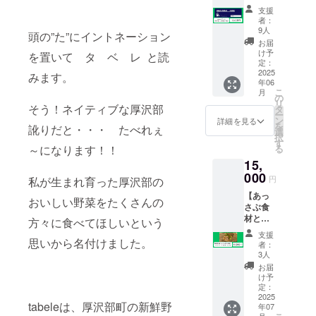
5000円
ホカホ
支援
分（500
カご飯
者：
円×10
に混ぜ
9人
頭の”た”にイントネーション
枚） ・
るだ
お届
tabele
け！ ・
け予
を置いて タ ベ レ と読
での
容量：5
定：
サービ
2025
人前
みます。
年06
スに利
（約
こ
月
用いた
130g×5
の
リ
だけま
そう！ネイティブな厚沢部
人前）
タ
ー
す。1枚
・メー
ン
詳細を見る
を
訛りだと・・・ たべれぇ
ずつの
ルにて
選
択
利用が
ご連絡
す
～になります！！
る
可能で
し、日
15,
す。 ・
時（月
現金へ
000
曜限
円
私が生まれ育った厚沢部の
の交換
定）、
【あっ
はでき
場所、
おいしい野菜をたくさんの
さぶ食
ませ
メ
材とレ
ん。お
方々に食べてほしいという
ニュー
シピ便
つりは
のご希
支援
（春
思いから名付けました。
でませ
望を伺
者：
便）】
ん。 ・
わせて
3人
・厚沢
郵送に
いただ
お届
部町で
てお送
きま
け予
採れた
りいた
定：
す。 ・
食材と
2025
しま
原材料
tabeleは、厚沢部町の新鮮野
年07
レシピ
す。 ・
及び添