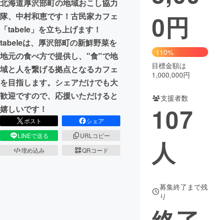
北海道厚沢部町の地域おこし協力
0
円
隊、中村和恵です！古民家カフェ
まちづくり・地域活性化
「tabele」を立ち上げます！
tabeleは、厚沢部町の新鮮野菜を
CAMPFIRE for Social Good
CAMPFIRE Creation
110%
地元の食べ方で提供し、"食"で地
CAMPFIREふるさと納税
machi-ya
コミュニティ
目標金額は
域と人を繋げる拠点となるカフェ
1,000,000円
を目指します。シェアだけでも大
歓迎ですので、応援いただけると
支援者数
107
嬉しいです！
ポスト
シェア
LINEで送る
URLコピー
人
埋め込み
QRコード
募集終了まで残
り