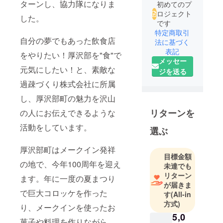
ターンし、協力隊になりま
初めてのプ
ロジェクト
した。
です
特定商取引
自分の夢でもあった飲食店
法に基づく
表記
をやりたい！厚沢部を"食"で
メッセー
元気にしたい！と、素敵な
ジを送る
過疎づくり株式会社に所属
し、厚沢部町の魅力を沢山
リターンを
の人にお伝えできるような
活動をしています。
選ぶ
厚沢部町はメークイン発祥
目標金額
の地で、今年100周年を迎え
未達でも
リターン
ます。年に一度の夏まつり
が届きま
で巨大コロッケを作った
す
(All-in
方式)
り、メークインを使ったお
5,0
菓子や料理を作りながら、