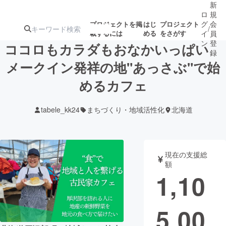
新
ロ
規
グ
会
プロジェクトを掲
はじ
プロジェクト
/
載するには
める
をさがす
イ
員
ン
登
ココロもカラダもおなかいっぱい
録
メークイン発祥の地"あっさぶ"で始
めるカフェ
人気のプロ
注目のリ
注目の新着プロ
募集終了が近いプ
もうすぐ公開
ジェクト
ターン
ジェクト
ロジェクト
されます
tabele_kk24
まちづくり・地域活性化
北海道
アート・写真
音楽
現在の支援総
テクノロジー・ガジェット
ゲーム・サ
額
1,10
映像・映画
書籍・雑誌
5,00
ビジネス・起業
チャレンジ