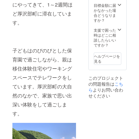
にやってきて、1～2週間ほ
ターン
目標金額に届
に貼付
かなかった場
ど厚沢部町に滞在していま
された
合どうなりま
ラベル
すか？
す。
や注意
書きを
支援で困った
ご確認
時はどこに相
くださ
談したらいい
い。
ですか？
子どもはのびのびとした保
ヘルプページを
育園で過ごしながら、親は
見る
移住体験住宅やワーキング
スペースでテレワークをし
このプロジェクト
の問題報告は
こち
ています。厚沢部町の大自
ら
よりお問い合わ
然のなかで、家族で思い出
せください
深い体験をして過ごしま
す。