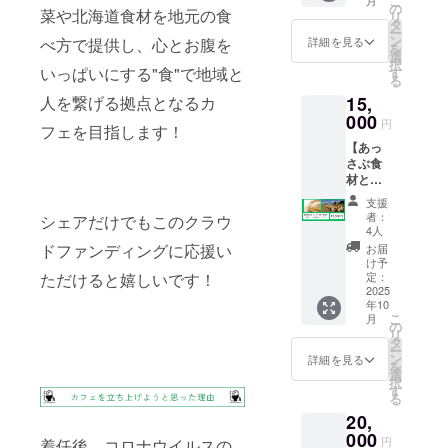
こ
月
をお送
有効期
の
加物等
菜や北海道食材を地元の食
リ
りしま
間：
タ
の食品
ー
す。 ・
2025年
ン
表示、
べ方で提供し、心とお腹を
詳細を見る
を
内容：
6月〜
選
消費期
択
アスパ
いっぱいにする"食"で地域と
2026年
す
限は商
る
ラ
5月末ま
品のラ
人を繋げる拠点となるカ
15,
（800g
での1年
ベルに
）、マ
000
間
表記さ
円
フェを目指します！
イタケ
れま
【あっ
（300g
す。 商
さぶ食
） ・保
品開封
材とレ
存方
前には
シピ便
法：冷
必ずお
支援
（秋
蔵
届けの
者：
シェアだけでもこのクラウ
便）】
（クー
4人
リター
・厚沢
ル便に
ドファンディングに応援い
ンに貼
お届
部町で
て発送
け予
付され
採れた
ただけると嬉しいです！
しま
定：
たラベ
食材と
2025
す） ・
ルや注
年10
レシピ
中村が
意書き
こ
月
をお送
アレン
の
をご確
リ
りしま
ジした
タ
認くだ
ー
す。 ・
郷土料
ン
詳細を見る
さい。
を
内容：
理が作
選
択
お米
れるレ
す
る
（3kg）
シピ付
20,
、メー
き ・原
クイン
000
材料、
円
着任後、コロナウイルスの