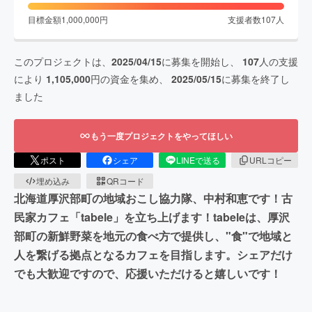
目標金額
1,000,000
円
支援者数
107
人
このプロジェクトは、
2025/04/15
に募集を開始し、
107
人の支援
により
1,105,000
円の資金を集め、
2025/05/15
に募集を終了し
ました
もう一度プロジェクトをやってほしい
ポスト
シェア
LINEで送る
URLコピー
埋め込み
QRコード
北海道厚沢部町の地域おこし協力隊、中村和恵です！古
民家カフェ「tabele」を立ち上げます！tabeleは、厚沢
部町の新鮮野菜を地元の食べ方で提供し、"食"で地域と
人を繋げる拠点となるカフェを目指します。シェアだけ
でも大歓迎ですので、応援いただけると嬉しいです！