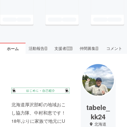
活動報告
支援者
仲間募集
コメント
ホーム
1
99+
1
北海道厚沢部町の地域おこ
tabele_
し協力隊、中村和恵です！
kk24
18年ぶりに家族で地元にU
北海道