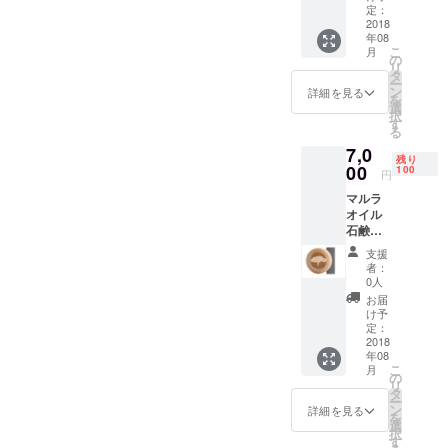
円（送
定：
料別）
2018
年08
で販売
こ
月
しま
の
リ
す。
タ
ー
ン
詳細を見る
を
選
択
す
る
7,0
残り
00
100
円
マルラ
オイル
石鹸 2
個セッ
支援
ト ※
者：
石鹸も
0人
定価
お届
3,780円
け予
（送料
定：
別）で
2018
年08
販売し
こ
月
ます。
の
リ
タ
ー
ン
詳細を見る
を
選
択
す