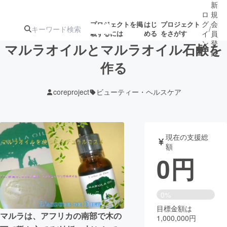
新
ロ
規
グ
会
プロジェクトを掲
はじ
プロジェクト
/
載するには
める
をさがす
イ
員
ン
登
マルラオイルとマルラオイル石鹸を
録
作る
人気のプロ
注目のリ
注目の新着プロ
募集終了が近いプ
もうすぐ公開
coreproject
ビューティー・ヘルスケア
ジェクト
ターン
ジェクト
ロジェクト
されます
アート・写真
音楽
現在の支援総
額
0
円
テクノロジー・ガジェット
ゲーム・サ
映像・映画
書籍・雑誌
0%
目標金額は
マルラは、アフリカの南部で木の
1,000,000円
ビジネス・起業
チャレンジ