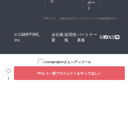
方
ポー
ト
「QRコード」は株式会社デンソーウェーブの登録商標です。
© CAMPFIRE,
会社概
採用情
パートナー
Inc.
要
報
募集
coreproject
さんへアンコール
もう一度プロジェクトをやってほしい
1