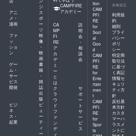
店
ン
tion
各種規定
CAMPFIRE
ジ
CAM
アカデミー
アニ
ス
利用規
PFI
メ・
ポ
約
RE
漫画
ー
CA
説
細則
for
ツ
MP
明
プライ
Soci
ファ
映
FI
会
バシー
al
ッ
像
RE
・
ポリ
Goo
ショ
・
ア
相
シー
d
ン
映
カ
談
特定商
CAM
画
デ
会
取引法
PFI
ゲー
書
ミ
に基づ
RE
ム・
籍
ー
く表記
for
サー
・
と
情報セ
Ente
ビス
雑
は
キュリ
rtain
開発
誌
ク
サ
ティ方
men
出
ラ
ポ
針
t
版
ウ
ー
反社基
CAM
ビジ
ビ
ド
ト
本方針
PFI
ネ
ュ
フ
サ
カスタ
RE
ス・
ー
ァ
ー
マーハ
for
起業
テ
ン
ビ
ラスメ
Spor
ィ
デ
ス
ントに
ts
ー
ィ
対する