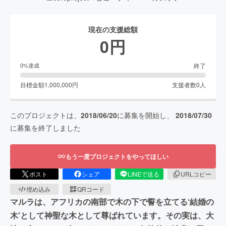
現在の支援総額
0
円
終了
0
%達成
目標金額
1,000,000
円
支援者数
0
人
このプロジェクトは、
2018/06/20
に募集を開始し、
2018/07/30
に募集を終了しました
もう一度プロジェクトをやってほしい
ポスト
シェア
LINEで送る
URLコピー
埋め込み
QRコード
マルラは、アフリカの南部で木の下で誓を立てる‘結婚の
木’として神聖な木として尊ばれています。その実は、大