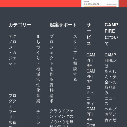
カテゴリー
起案サポート
サ
CAMP
ー
FIRE
テク
ま
プ
ス
ビ
につい
ノロ
ち
ロ
タ
ス
て
ジー
づ
ジ
ッ
・ガ
く
ェ
フ
CAM
CAMP
ジェ
り
ク
に
PFI
FIREと
ット
・
ト
相
RE
は
地
を
談
CAM
あんし
域
作
す
PFI
ん・安
活
る
る
RE
全への
性
資
コ
取り組
化
料
ミュ
み
プロ
音
請
ニ
ニュー
ダク
楽
求
ティ
ス
ト
CAM
ヘルプ
クラウドファ
フー
チ
PFI
お問い
ンディングの
ド・
ャ
RE
合わせ
ノウハウを無
飲食
レ
Crea
料で学ぼう