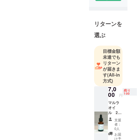
リターンを
選ぶ
目標金額
未達でも
リターン
が届きま
す
(All-in
方式)
7,0
残り
00
100
円
マルラ
オイ
ル 2個
セット
支援
※ マル
者：
ラオイ
0人
ルは定
お届
価3780
け予