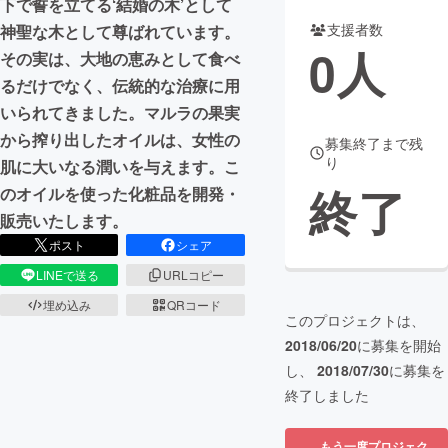
下で誓を立てる‘結婚の木’として
支援者数
神聖な木として尊ばれています。
まちづくり・地域活性化
0
人
その実は、大地の恵みとして食べ
るだけでなく、伝統的な治療に用
CAMPFIRE for Social Good
CAMPFIRE Creation
いられてきました。マルラの果実
CAMPFIREふるさと納税
machi-ya
コミュニティ
から搾り出したオイルは、女性の
募集終了まで残
り
肌に大いなる潤いを与えます。こ
終了
のオイルを使った化粧品を開発・
販売いたします。
ポスト
シェア
LINEで送る
URLコピー
埋め込み
QRコード
このプロジェクトは、
2018/06/20
に募集を開始
し、
2018/07/30
に募集を
終了しました
もう一度プロジェク