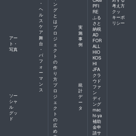
CAM
・
ン
考え方
PFI
ヘ
グ
クッ
RE
ル
と
キーポ
ふる
ス
は
リシー
さと
ケ
プ
実
納税
ア
ロ
施
AD
アー
舞
ジ
事
FOR
ト・
台
ェ
例
ALL
写真
・
ク
HIO
パ
ト
KOS
フ
の
HI
ォ
作
JFA
ー
り
クラ
マ
方
ウド
ン
プ
統
ファ
ス
ロ
計
ン
ソー
ジ
デ
ディ
シャ
ェ
ー
ング
ル
ク
タ
mac
グッ
ト
hi-ya
ド
の
補助
広
金申
め
請サ