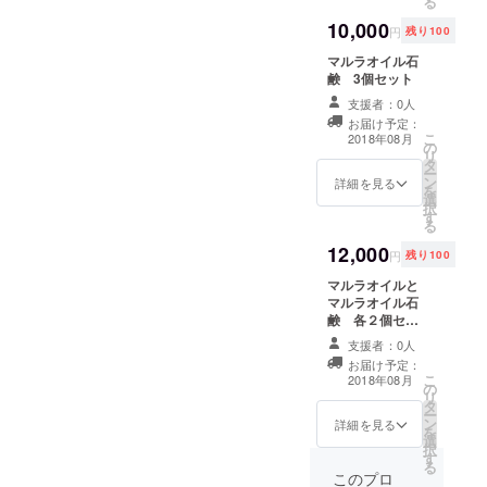
る
10,000
円
残り100
マルラオイル石
鹸 3個セット
支援者：0人
お届け予定：
こ
2018年08月
の
リ
タ
ー
ン
詳細を見る
を
選
択
す
る
12,000
円
残り100
マルラオイルと
マルラオイル石
鹸 各２個セッ
ト
支援者：0人
お届け予定：
こ
2018年08月
の
リ
タ
ー
ン
詳細を見る
を
選
択
す
る
このプロ