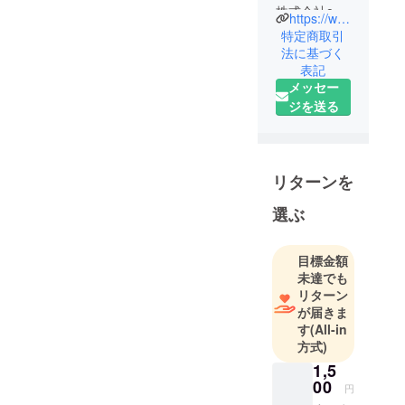
株式会社one
https://www.onesound.co.jp/
sound 代表
特定商取引
取締役
法に基づく
表記
牧野 紘二と
メッセー
申します。
ジを送る
よろしくお
願いいたし
リターンを
選ぶ
目標金額
未達でも
リターン
が届きま
す
(All-in
方式)
1,5
00
円