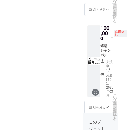
の
スのみ
わるリ
sound
リ
謝の気
sound
タ
お伺い
ターン
ボトル
ー
持ちを
の
ン
させて
詳細を見る
なので
キープ
を
込め
Instagr
選
頂きま
20歳未
概要～
択
て、お
amのア
す
す。
満の方
・ボト
る
礼の動
カウン
はこの
ルキー
100
画メッ
トから
リター
プは定
セージ
,00
遠隔
在庫な
ンを選
数がご
し
をお送
シャン
0
択でき
ざいま
円
りしま
パン抜
ませ
す。定
す。
遠隔
栓ライ
ん。」
数を割
オープ
シャン
ブ配信
らない
ン後、
パン
をさせ
限り新
店舗に
（アル
ていた
規ボト
支援
お越し
マンド
だく予
ルキー
者：
いただ
ゴール
定で
1人
プ権は
いて一
ド）
す。 ラ
発生し
お届
緒に乾
【お礼
イブ配
け予
ませ
杯する
のメッ
信ご希
定：
ん。 ・
のも
セー
2025
望でな
初回ボ
年05
OK。
ジ】 感
い方は
トル
こ
月
green
謝の気
お申し
の
キープ
リ
sound
持ちを
付けく
タ
から1年
ー
の
込め
ださ
ン
詳細を見る
間ご利
を
Instagr
て、お
い。 ・
選
用のな
択
amのア
礼の動
ご支援
す
い場合
る
カウン
画メッ
時には
このプロ
は失効
トから
セージ
メール
いたし
ジェクト
遠隔
をお送
アドレ