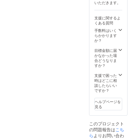
酒に関
いただきます。
者によ
す。 ラ
わるリ
る飲酒
イブ配
ターン
は法令
信ご希
なので
支援に関するよ
で禁止
望でな
20歳未
くある質問
されて
い方は
満の方
いま
お申し
手数料はいく
はこの
す。飲
付けく
らかかります
リター
酒に関
ださ
か？
ンを選
わるリ
い。 ・
択でき
ターン
ご支援
目標金額に届
ませ
なので
時には
かなかった場
ん。」
20歳未
メール
合どうなりま
満の方
アドレ
すか？
はこの
スのみ
リター
お伺い
支援で困った
ンを選
させて
時はどこに相
択でき
頂きま
談したらいい
ませ
す。
ですか？
ん。」
「※20歳
未満の
ヘルプページを
者によ
見る
る飲酒
は法令
で禁止
このプロジェクト
されて
の問題報告は
いま
こち
す。飲
ら
よりお問い合わ
酒に関