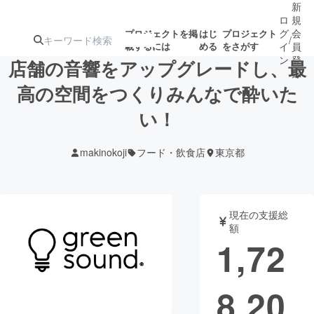
新
ロ
規
グ
会
プロジェクトを掲
はじ
プロジェクト
/
載するには
める
をさがす
イ
員
ン
登
店舗の音響をアップグレードし、最
録
高の空間をつくりみんなで酔いた
い！
人気のプロ
注目のリ
注目の新着プロ
募集終了が近いプ
もうすぐ公開
ジェクト
ターン
ジェクト
ロジェクト
されます
makinokoji
フード・飲食店
東京都
アート・写真
音楽
現在の支援総
テクノロジー・ガジェット
ゲーム・サ
額
1,72
映像・映画
書籍・雑誌
8,20
ビジネス・起業
チャレンジ