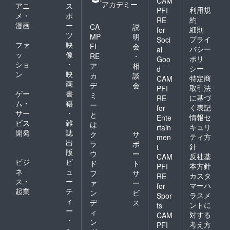
CAM
アカデミー
アニ
ス
利用規
PFI
メ・
ポ
約
RE
漫画
ー
CA
説
細則
for
ツ
MP
明
プライ
Soci
ファ
映
FI
会
バシー
al
ッ
像
RE
・
ポリ
Goo
ショ
・
ア
相
シー
d
ン
映
カ
談
特定商
CAM
画
デ
会
取引法
PFI
ゲー
書
ミ
に基づ
RE
ム・
籍
ー
く表記
for
サー
・
と
情報セ
Ente
ビス
雑
は
キュリ
rtain
開発
誌
ク
サ
ティ方
men
出
ラ
ポ
針
t
版
ウ
ー
反社基
CAM
ビジ
ビ
ド
ト
本方針
PFI
ネ
ュ
フ
サ
カスタ
RE
ス・
ー
ァ
ー
マーハ
for
起業
テ
ン
ビ
ラスメ
Spor
ィ
デ
ス
ントに
ts
ー
ィ
対する
CAM
・
ン
考え方
PFI