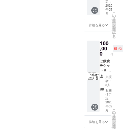
方向け
メール
定：
grenn
2025
アドレ
年05
sound
スのみ
こ
月
チケッ
お伺い
の
リ
ト
させて
タ
ー
11,000
頂きま
ン
詳細を見る
を
円分
す。 ・
選
択
（1,000
お店よ
す
る
円×11
りメー
100
枚） ・
ルにて
grenn
,00
お礼を
残り2
sound
伝えさ
0
円
ご飲食
せて頂
代にご
ご飲食
きま
利用い
チケッ
す。 ・
ただけ
ト & ボ
お１人
ます。1
トル
様何口
支援
枚～利
キープ
からで
者：
用が可
権 「常
もご支
3人
能で
連確
援頂け
お届
す。 ・
定！」
ます。
け予
現金へ
と思っ
「※20歳
定：
の交換
て下さ
2025
未満の
年05
はでき
る方向
者によ
こ
月
ませ
け。
る飲酒
の
リ
ん。お
【チ
は法令
タ
ー
つりは
ケッ
で禁止
ン
詳細を見る
を
でませ
ト】 ご
されて
選
択