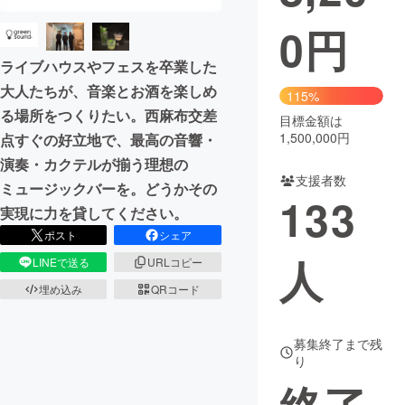
0
円
まちづくり・地域活性化
ライブハウスやフェスを卒業した
大人たちが、音楽とお酒を楽しめ
CAMPFIRE for Social Good
CAMPFIRE Creation
115%
る場所をつくりたい。西麻布交差
CAMPFIREふるさと納税
machi-ya
コミュニティ
目標金額は
1,500,000円
点すぐの好立地で、最高の音響・
演奏・カクテルが揃う理想の
支援者数
ミュージックバーを。どうかその
133
実現に力を貸してください。
ポスト
シェア
人
LINEで送る
URLコピー
埋め込み
QRコード
募集終了まで残
り