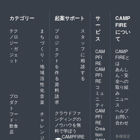
カテゴリー
起案サポート
サ
CAMP
ー
FIRE
テク
ま
プ
ス
ビ
につい
ノロ
ち
ロ
タ
ス
て
ジー
づ
ジ
ッ
・ガ
く
ェ
フ
CAM
CAMP
ジェ
り
ク
に
PFI
FIREと
ット
・
ト
相
RE
は
地
を
談
CAM
あんし
域
作
す
PFI
ん・安
活
る
る
RE
全への
性
資
コ
取り組
化
料
ミュ
み
プロ
音
請
ニ
ニュー
ダク
楽
求
ティ
ス
ト
CAM
ヘルプ
クラウドファ
フー
チ
PFI
お問い
ンディングの
ド・
ャ
RE
合わせ
ノウハウを無
飲食
レ
Crea
料で学ぼう
店
ン
tion
各種規定
CAMPFIRE
ジ