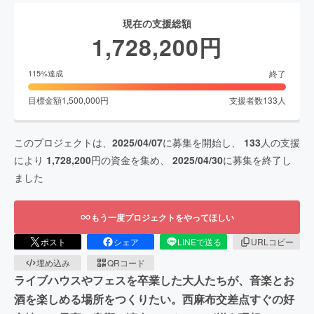
現在の支援総額
1,728,200
円
終了
115
%達成
目標金額
1,500,000
円
支援者数
133
人
このプロジェクトは、
2025/04/07
に募集を開始し、
133
人の支援
により
1,728,200
円の資金を集め、
2025/04/30
に募集を終了し
ました
もう一度プロジェクトをやってほしい
ポスト
シェア
LINEで送る
URLコピー
埋め込み
QRコード
ライブハウスやフェスを卒業した大人たちが、音楽とお
酒を楽しめる場所をつくりたい。西麻布交差点すぐの好