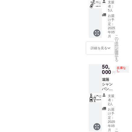
支援者
ナル
お渡し
支援
ヴ・ク
様の交
ピック
いたし
者：
リコ）
通費や
付 ・ご
ます。
5人
【お礼
滞在費
支援時
スタッ
お届
のメッ
は各自
には
フにク
け予
セー
でご負
定：
メール
ラウド
ジ】 感
2025
担くだ
アドレ
ファン
年05
謝の気
さい。
スのみ
ディン
こ
月
持ちを
・クラ
の
お伺い
グで支
リ
込め
ウド
タ
させて
援をし
ー
て、お
ファン
ン
頂きま
た旨を
詳細を見る
を
礼の動
ディン
選
す。 ・
お声掛
択
画と共
グ終了
す
お１人
けくだ
る
にメッ
後、詳
様何口
さい。
50,
セージ
細情報
からで
・有効
在庫な
をお送
000
をメー
し
もご支
期間：
円
りしま
ルにて
援頂け
2025年
遠隔
す。
ご案内
ます。
5月オー
シャン
オープ
しま
「※20歳
プン
パン
ン後、
す。 ・
未満の
日〜
（ド
店舗に
オリジ
者によ
2026年
支援
ン・ペ
お越し
ナル
る飲酒
5月31日
者：
リニヨ
いただ
ピック
2人
は法令
までの1
ン）
いて一
付 ・ご
で禁止
年間
お届
【お
緒に乾
支援時
け予
されて
【ボト
礼の
杯する
定：
には
いま
ルキー
メッ
2025
のも
メール
す。飲
プ権】
年05
セー
OK。
アドレ
酒に関
～grenn
こ
月
ジ】 感
green