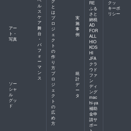
ヘ
グ
クッ
RE
ル
と
キーポ
ふる
ス
は
リシー
さと
ケ
プ
実
納税
ア
ロ
施
AD
アー
舞
ジ
事
FOR
ト・
台
ェ
例
ALL
写真
・
ク
HIO
パ
ト
KOS
フ
の
HI
ォ
作
JFA
ー
り
クラ
マ
方
ウド
ン
プ
統
ファ
ス
ロ
計
ン
ソー
ジ
デ
ディ
シャ
ェ
ー
ング
ル
ク
タ
mac
グッ
ト
hi-ya
ド
の
補助
広
金申
め
請サ
方
ポー
ト