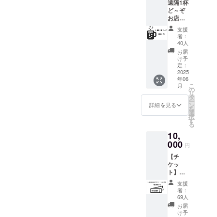
遠隔1杯
ど～ぞ
お店に
は行け
支援
ないか
者：
もしれ
40人
ないけ
お届
ど、応
け予
援して
定：
くださ
2025
年06
る方向
こ
月
け。
の
リ
【お礼
タ
ー
のメッ
ン
詳細を見る
を
セー
選
択
ジ】 感
す
る
謝の気
10,
持ちを
込め
000
円
て、お
【チ
礼の
ケッ
メッ
ト】
セージ
「お店
をお送
支援
一回見
りしま
者：
に行く
す。 ・
69人
よ！」
ご支援
お届
という
時には
け予