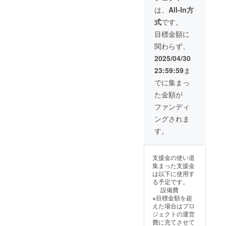
ます。
シャン
りしま
スのみ
は、
All-In方
・今回
パン抜
す。
お伺い
のボト
式
です。
栓ライ
オープ
させて
ルキー
ブ配信
ン後、
頂きま
目標金額に
プ権に
をさせ
店舗に
す。
はボト
関わらず、
ていた
お越し
「※20歳
ル代は
だく予
いただ
未満の
2025/04/30
含まれ
定で
いて一
者によ
ませ
23:59:59
ま
す。 ラ
緒に乾
る飲酒
ん。 ・
イブ配
杯する
は法令
でに集まっ
ご支援
信ご希
のも
で禁止
時には
た金額が
望でな
OK。
されて
メール
い方は
green
いま
ファンディ
アドレ
お申し
sound
す。飲
スのみ
ングされま
付けく
の
酒に関
お伺い
ださ
Instagr
わるリ
す。
させて
い。 ・
amのア
ターン
頂きま
ご支援
カウン
なので
す。
時には
トから
20歳未
「※20歳
支援金の使い道
メール
遠隔
満の方
未満の
集まった支援金
アドレ
シャン
はこの
者によ
は以下に使用す
スのみ
パン抜
リター
る飲酒
る予定です。
お伺い
栓ライ
ンを選
は法令
設備費
させて
ブ配信
択でき
で禁止
※目標金額を超
頂きま
をさせ
ませ
されて
えた場合はプロ
す。
ていた
ん。」
いま
ジェクトの運営
「※20歳
だく予
す。飲
費に充てさせて
未満の
定で