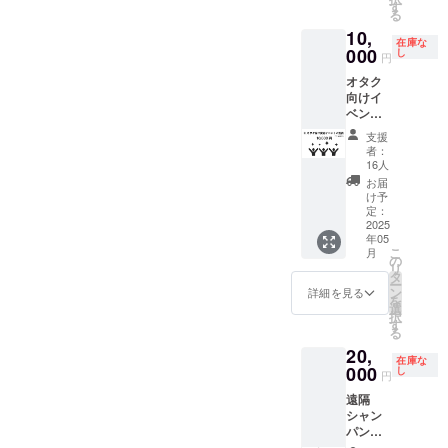
ん。 ・
飲食チ
いま
す
る
初回来
ケット
す。飲
10,
店時に
55,000
酒に関
在庫な
お渡し
円分
000
わるリ
し
円
いたし
（5,000
ターン
オタク
ます。
円×11
なので
向けイ
スタッ
枚） ・
20歳未
ベント
フにク
grenn
満の方
16名
ラウド
sound
はこの
支援
【イベ
ファン
ご飲食
リター
者：
ント招
ディン
代にご
ンを選
16人
待】 オ
グで支
利用い
択でき
お届
タク向
援をし
ただけ
ませ
け予
け貸切
た旨を
ます。1
定：
ん。」
イベン
2025
お声掛
枚～利
年05
トにご
けくだ
用が可
こ
月
招待し
さい。
能で
の
リ
ます ・
・有効
す。 ・
タ
ー
日程：
期間：
現金へ
ン
詳細を見る
を
2025年
2025年
の交換
選
択
5月24
5月オー
はでき
す
る
日 19
プン
ませ
20,
時~21時
日〜
ん。お
在庫な
予定 ・
000
2026年
つりは
し
円
場所：
5月31日
でませ
遠隔
green
までの1
ん。 ・
シャン
sound
年間 ・
初回来
パン
店舗 ・
オリジ
店時に
（ヴー