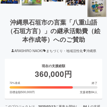
沖縄県石垣市の言葉「八重山語
（石垣方言）」の継承活動費（絵
本作成等）へのご賛助
ARASHIRO NAOKI
まちづくり・地域活性化
沖縄県
現在の支援総額
360,000
円
終了
72
%達成
目標金額
500,000
円
支援者数
84
人
このプロジェクトは、
2025/03/13
に募集を開始し、
84
人の支援