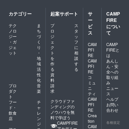
カテゴリー
起案サポート
サ
CAMP
ー
FIRE
テク
ま
プ
ス
ビ
につい
ノロ
ち
ロ
タ
ス
て
ジー
づ
ジ
ッ
・ガ
く
ェ
フ
CAM
CAMP
ジェ
り
ク
に
PFI
FIREと
ット
・
ト
相
RE
は
地
を
談
CAM
あんし
域
作
す
PFI
ん・安
活
る
る
RE
全への
性
資
コ
取り組
化
料
ミュ
み
プロ
音
請
ニ
ニュー
ダク
楽
求
ティ
ス
ト
CAM
ヘルプ
クラウドファ
フー
チ
PFI
お問い
ンディングの
ド・
ャ
RE
合わせ
ノウハウを無
飲食
レ
Crea
料で学ぼう
店
ン
tion
各種規定
CAMPFIRE
ジ
CAM
アカデミー