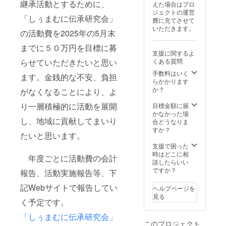
たとえばもし3冊
継承活動とするために、
えた場合はプロ
ご希望の場合は
ジェクトの運営
「1. 応援コース
「しぅまむに伝承研究会」
費に充てさせて
（3千円）」を3
いただきます。
の活動費を2025年の5月末
口ご支援お願い
いたします。
までに５０万円を目標に募
支援に関するよ
くある質問
らせていただきたいと思い
手数料はいく
ます。金銭的な不安、負担
らかかります
か？
がなくなることにより、よ
り一層積極的に活動を展開
目標金額に届
かなかった場
し、地域に貢献してまいり
合どうなりま
すか？
たいと思います。
支援で困った
時はどこに相
年度ごとに活動費の会計
談したらいい
ですか？
報告、活動実施報告等、下
記Webサイトで報告してい
ヘルプページを
見る
く予定です。
「しぅまむに伝承研究会」
このプロジェクト