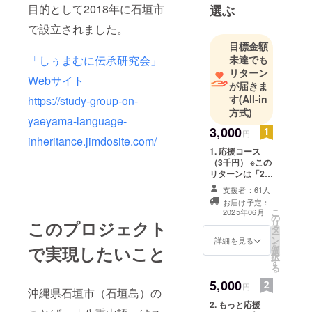
目的として2018年に石垣市
選ぶ
で設立されました。
目標金額
未達でも
「しぅまむに伝承研究会」
リターン
Webサイト
が届きま
す
(All-in
https://study-group-on-
方式)
yaeyama-language-
3,000
円
inheritance.jimdosite.com/
1. 応援コース
（3千円） ※この
リターンは「2.
もっと応援コー
支援者：61人
ス（5千円）」
お届け予定：
「3. さらに応援
こ
2025年06月
の
コース（1万
リ
このプロジェクト
タ
円）」のリター
ー
ン
ンと同じ内容
詳細を見る
を
で実現したいこと
選
（『やさしい
択
す
しぅまむに』1冊
る
+CD）になりま
5,000
す。 ----------------
円
沖縄県石垣市（石垣島）の
--------------- 『や
2. もっと応援
さしいしぅまむ