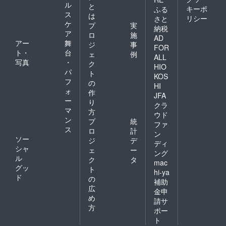
ル
と
キーポ
ふる
ス
は
リシー
さと
ケ
プ
実
納税
ア
ロ
施
AD
アー
舞
ジ
事
FOR
ト・
台
ェ
例
ALL
写真
・
ク
HIO
パ
ト
KOS
フ
の
HI
ォ
作
JFA
ー
り
クラ
マ
方
ウド
ン
プ
統
ファ
ス
ロ
計
ン
ソー
ジ
デ
ディ
シャ
ェ
ー
ング
ル
ク
タ
mac
グッ
ト
hi-ya
ド
の
補助
広
金申
め
請サ
方
ポー
ト