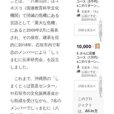
ことば、「八重山語」はユ
コース（5千円）
に』（編集・発
※このリターンは
行：しぅまむに
ネスコ（国連教育科学文化
「1. 応援コース
伝承研究会、
支援者：13人
（3千円）」「3.
絵：東嵩西のり
機関）で消滅の危機にある
お届け予定：
さらに応援コー
子、発行日：
こ
2025年06月
の
ス（1万円）」の
言語として「重大な危機」
2025年1月、24
リ
タ
リターンと同じ
ページ）１冊 +
ー
にあると2009年2月に発表
ン
内容（『やさし
詳細を見る
CD ※2025年4月
を
選
いしぅまむに』1
にCD完成予定で
択
され、その保存、継承を目
す
冊+CD）になり
す。2025年5月
る
ます。 -------------
以降、支援をい
的に2018年、石垣市内で有
10,000
------------------
円
ただい方に『や
『やさしいしぅ
さしいしぅまむ
志のメンバーにより「しぅ
3. さらに応援
まむに』（編
に』とCDを順次
コース（1万円）
集・発行：しぅ
まむに伝承研究会」を設立
郵送いたしま
※このリターンは
まむに伝承研究
す。ただ、在庫
「1. 応援コース
しました。
会、絵：東嵩西
がなくなった場
支援者：10人
（3千円）」「2.
のり子、発行
合、クラウド
お届け予定：
もっと応援コー
日：2025年1
こ
ファンディング
2025年06月
の
ス（5千円）」の
これまで、沖縄県の「し
月、24ページ）
リ
終了後に増刷し
タ
リターンと同じ
１冊 + CD
ー
ますので、2025
まくとぅば普及センター」
ン
内容（『やさし
詳細を見る
※2025年4月に
を
年6月以降の郵送
選
いしぅまむに』1
CD完成予定で
択
となります。 ※5
や石垣市の文化振興基金か
す
冊+CD）になり
す。2025年5月
る
千円、1万円のご
ます。 -------------
このプロ
以降、支援をい
ら助成を受けながら、7名の
支援も3千円ご支
------------------
ただい方に『や
援と同じリター
ジェクト
『やさしいしぅ
さしいしぅまむ
メンバーでしぅまむに（八
ン内容となりま
まむに』（編
は、
All-In方
に』とCDを順次
す。ですので、