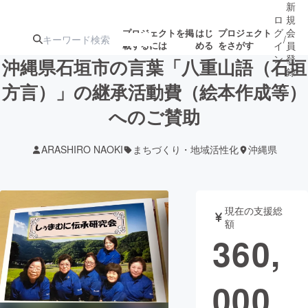
新
ロ
規
グ
会
プロジェクトを掲
はじ
プロジェクト
/
載するには
める
をさがす
イ
員
ン
登
沖縄県石垣市の言葉「八重山語（石垣
録
方言）」の継承活動費（絵本作成等）
へのご賛助
人気のプロ
注目のリ
注目の新着プロ
募集終了が近いプ
もうすぐ公開
ジェクト
ターン
ジェクト
ロジェクト
されます
ARASHIRO NAOKI
まちづくり・地域活性化
沖縄県
アート・写真
音楽
現在の支援総
テクノロジー・ガジェット
ゲーム・サ
額
360,
映像・映画
書籍・雑誌
000
ビジネス・起業
チャレンジ