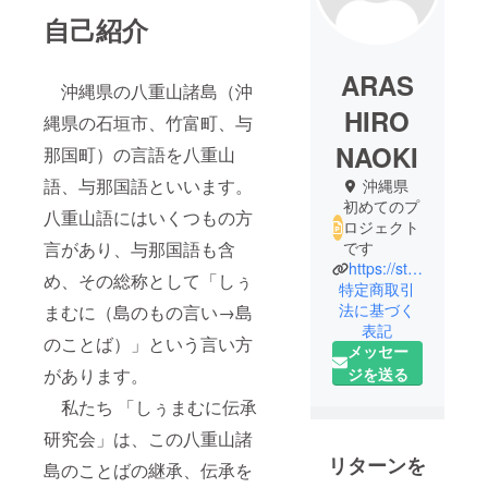
自己紹介
ARAS
沖縄県の八重山諸島（沖
HIRO
縄県の石垣市、竹富町、与
NAOKI
那国町）の言語を八重山
語、与那国語といいます。
沖縄県
初めてのプ
八重山語にはいくつもの方
ロジェクト
言があり、与那国語も含
です
https://study-group-on-yaeyama-language-inheritance.jimdosite.com/
め、その総称として「しぅ
特定商取引
法に基づく
まむに（島のもの言い→島
表記
のことば）」という言い方
メッセー
ジを送る
があります。
私たち 「しぅまむに伝承
研究会」は、この八重山諸
リターンを
島のことばの継承、伝承を