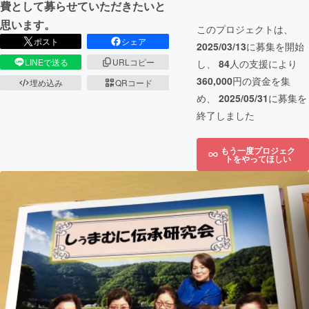
費として募らせていただきたいと
思います。
このプロジェクトは、
ポスト
シェア
2025/03/13
に募集を開始
LINEで送る
URLコピー
し、
84
人の支援により
360,000
円の資金を集
埋め込み
QRコード
め、
2025/05/31
に募集を
終了しました
もう一度プロジェク
トをやってほしい