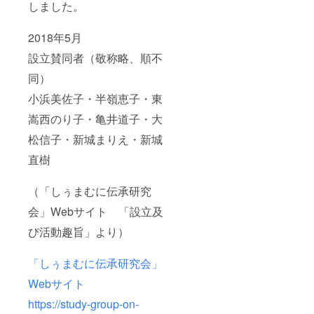
しました。
2018年5月
設立賛同者（敬称略、順不
同）
小浜美佐子・半嶺恵子・東
嵩西のり子・亀井道子・大
松信子・新城まりえ・新城
直樹
（「しぅまむに伝承研究
会」Webサイト 「設立及
び活動趣旨」より）
「しぅまむに伝承研究会」
Webサイト
https://study-group-on-