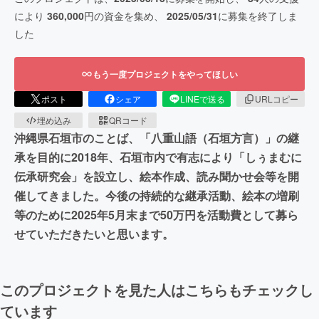
により
360,000
円の資金を集め、
2025/05/31
に募集を終了しま
した
もう一度プロジェクトをやってほしい
ポスト
シェア
LINEで送る
URLコピー
埋め込み
QRコード
沖縄県石垣市のことば、「八重山語（石垣方言）」の継
承を目的に2018年、石垣市内で有志により「しぅまむに
伝承研究会」を設立し、絵本作成、読み聞かせ会等を開
催してきました。今後の持続的な継承活動、絵本の増刷
等のために2025年5月末まで50万円を活動費として募ら
せていただきたいと思います。
このプロジェクトを見た人はこちらもチェックし
ています