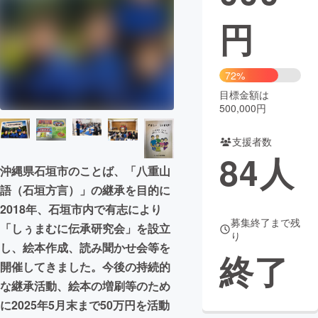
円
まちづくり・地域活性化
CAMPFIRE for Social Good
CAMPFIRE Creation
72%
CAMPFIREふるさと納税
machi-ya
コミュニティ
目標金額は
500,000円
支援者数
84
人
沖縄県石垣市のことば、「八重山
語（石垣方言）」の継承を目的に
2018年、石垣市内で有志により
募集終了まで残
「しぅまむに伝承研究会」を設立
り
し、絵本作成、読み聞かせ会等を
終了
開催してきました。今後の持続的
な継承活動、絵本の増刷等のため
に2025年5月末まで50万円を活動