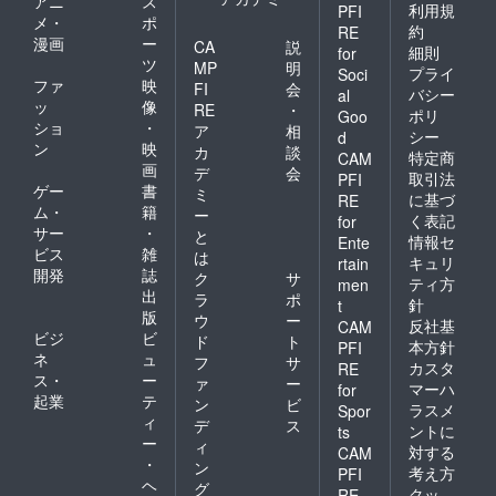
アニ
ス
利用規
PFI
メ・
ポ
約
RE
漫画
ー
CA
説
細則
for
ツ
MP
明
プライ
Soci
ファ
映
FI
会
バシー
al
ッ
像
RE
・
ポリ
Goo
ショ
・
ア
相
シー
d
ン
映
カ
談
特定商
CAM
画
デ
会
取引法
PFI
ゲー
書
ミ
に基づ
RE
ム・
籍
ー
く表記
for
サー
・
と
情報セ
Ente
ビス
雑
は
キュリ
rtain
開発
誌
ク
サ
ティ方
men
出
ラ
ポ
針
t
版
ウ
ー
反社基
CAM
ビジ
ビ
ド
ト
本方針
PFI
ネ
ュ
フ
サ
カスタ
RE
ス・
ー
ァ
ー
マーハ
for
起業
テ
ン
ビ
ラスメ
Spor
ィ
デ
ス
ントに
ts
ー
ィ
対する
CAM
・
ン
考え方
PFI
ヘ
グ
クッ
RE