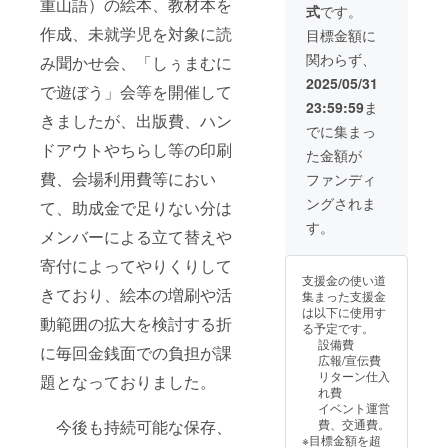
集・発行：しぅ
重山語）の絵本、教材本を
郵送いたしま
たとえばもし3冊
式
です。
まむに伝承研究
す。ただ、在庫
ご希望の場合は
作成、未就学児を対象に読
会、絵：東嵩西
目標金額に
がなくなった場
「1. 応援コース
のり子、発行
合、クラウド
（3千円）」を3
関わらず、
み聞かせ会、「しぅまむに
日：2025年1
ファンディング
口ご支援お願い
月、24ページ）
2025/05/31
終了後に増刷し
いたします。
で遊ぼう」会等を開催して
１冊 + CD
ますので、2025
23:59:59
ま
※2025年4月に
年6月以降の郵送
きましたが、出版費、ハン
CD完成予定で
でに集まっ
となります。 ※3
す。2025年5月
ドアウトやちらし等の印刷
千円、1万円のご
た金額が
以降、支援をい
支援も5千円ご支
費、会場利用費等におい
ただい方に『や
ファンディ
援と同じリター
さしいしぅまむ
ン内容となりま
ングされま
て、助成金で足りない分は
に』とCDを順次
す。ですので、
郵送いたしま
す。
たとえばもし2冊
メンバーによる立て替えや
す。ただ、在庫
ご希望の場合は
がなくなった場
「1. 応援コース
寄付によってやりくりして
合、クラウド
（3千円）」を2
支援金の使い道
ファンディング
きており、絵本の増刷や活
口ご支援お願い
集まった支援金
終了後に増刷し
いたします。
は以下に使用す
ますので、2025
動範囲の拡大を検討する折
る予定です。
年6月以降の郵送
設備費
に毎回金銭面での負担が課
となります。 ※3
広報/宣伝費
千円、5千円のご
リターン仕入
題となっておりました。
支援も1万円ご支
れ費
援と同じリター
イベント運営
ン内容となりま
費、交通費。
今後も持続可能な保存、
す。ですので、
※目標金額を超