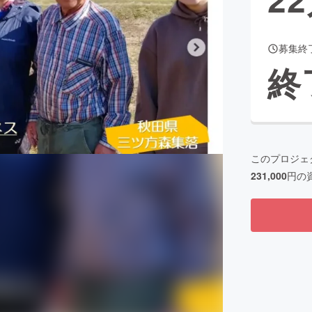
募集終
CAMPFIRE for Social Good
CAMPFIRE Creation
終
CAMPFIREふるさと納税
machi-ya
コミュニティ
このプロジェ
231,000
円の