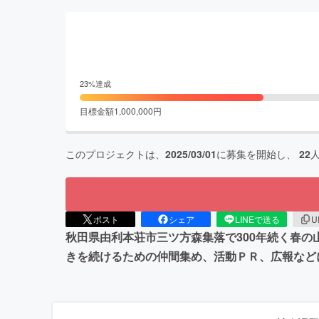
23
%達成
目標金額
1,000,000
円
このプロジェクトは、
2025/03/01
に募集を開始し、
22
ポスト
シェア
LINEで送る
U
秋田県由利本荘市三ツ方森集落で300年続く春
きを続けるための仲間集め、活動ＰＲ、広報など