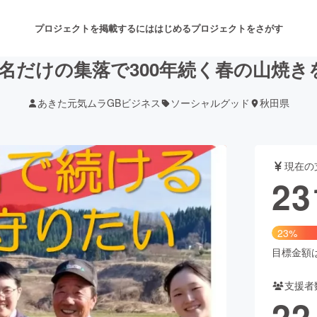
プロジェクトを掲載するには
はじめる
プロジェクトをさがす
4名だけの集落で300年続く春の山焼き
あきた元気ムラGBビジネス
ソーシャルグッド
秋田県
注目のリターン
注目の新着プロジェクト
募集終了が近いプロジェクト
も
現在の
音楽
舞台・パフォーマンス
23
ゲーム・サービス開発
フード・飲食店
23%
書籍・雑誌出版
アニメ・漫画
目標金額は1
支援者
チャレンジ
ビューティー・ヘルスケ
22