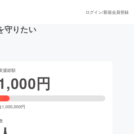
ログイン
/
新規会員登録
を守りたい
うすぐ公開されます
支援総額
プロダクト
1,000
円
ファッション
スポーツ
,000,000円
数
ア
ソーシャルグッド
人