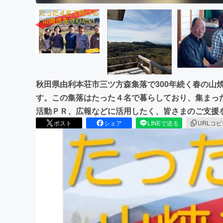
秋田県由利本荘市三ツ方森集落で300年続く春の山
す。この集落はたった４名で暮らしており、集まっ
活動ＰＲ、広報などに活用したく、皆さまのご支援
ポスト
シェア
LINEで送る
URLコ