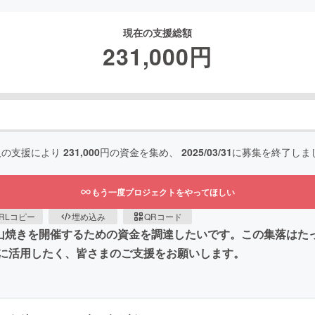
現在の支援総額
231,000
円
人の支援により
231,000
円の資金を集め、
2025/03/31
に募集を終了しま
もう一度プロジェクトをやってほしい
RLコピー
埋め込み
QRコード
の山焼きを開催するための資金を調達したいです。この集落はた
に活用したく、皆さまのご支援をお願いします。