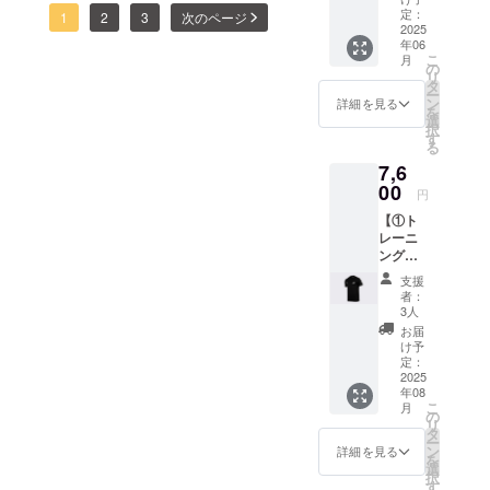
オリジ
・内容
定：
・掲載
1
2
3
次のページ
ナルT
2025
量：2kg
方法：
年06
シャツ
・保存
文字の
こ
月
TRANK
方法：
の
み ・注
リ
SHONA
室温
タ
意事
ー
Nのロゴ
15℃以
ン
項：掲
詳細を見る
を
をプリ
下の場
選
載を希
択
ントし
所で保
す
望され
る
た、ブ
管して
る方
7,6
ラック
くださ
は、備
のオリ
00
い。 ・
考欄に
円
ジナルT
賞味期
お名前
【①ト
シャ
限：お
をご記
レーニ
ツ。6.2
届け商
入くだ
ング
オンス
品のラ
さい。
ウェア
の厚手
ベルに
希望さ
支援
+ ②HP
でしっ
表記 ・
れない
者：
への氏
かりと
製造者
3人
場合は
名掲載
した生
情報：
「掲載
お届
権】 ①
地が特
(株)山形
け予
なし」
トレー
徴で
定：
ライス
とご記
ニング
2025
す。 ・
ファー
入くだ
年08
ウェア
サイズ
ム21 ※
さい。
こ
月
あらゆ
展開：
の
商品開
リ
るス
XS〜
タ
封前に
ー
ポーツ
2XL（
ン
は必ず
詳細を見る
を
シーン
サイズ
選
お届け
択
で活躍
チャー
す
のリ