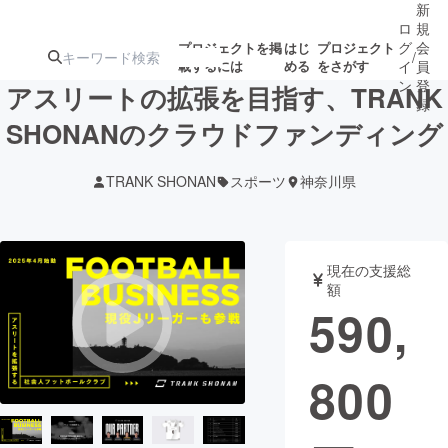
新
ロ
規
グ
会
プロジェクトを掲
はじ
プロジェクト
/
載するには
める
をさがす
イ
員
ン
登
アスリートの拡張を目指す、TRANK
録
SHONANのクラウドファンディング
人気のプロ
注目のリ
注目の新着プロ
募集終了が近いプ
もうすぐ公開
TRANK SHONAN
スポーツ
神奈川県
ジェクト
ターン
ジェクト
ロジェクト
されます
アート・写真
音楽
現在の支援総
額
590,
テクノロジー・ガジェット
ゲーム・サ
800
映像・映画
書籍・雑誌
ビジネス・起業
チャレンジ