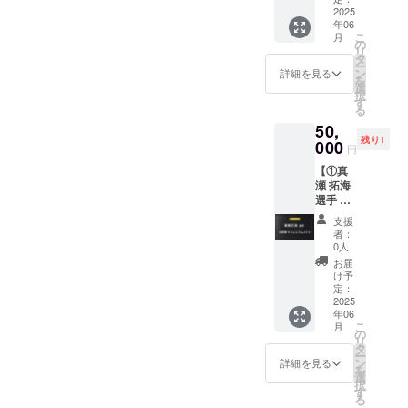
す。）
公式HP
望され
掲載
2025
手）、
・有効
にご希
る方
年06
権】 ①
運営メ
期限：
望のお
は、備
こ
月
杉岡 大
ン
の
2025年
名前を
考欄に
リ
暉選手
バー、
タ
5月1日
記載い
お名前
ー
実使用
所属選
ン
から1年
詳細を見る
たしま
をご記
を
サイン
手とと
選
間有効
す。 ・
入くだ
択
入りス
もに、
す
・本体
掲載場
さい。
る
パイク
特別な
験は、
所：
希望さ
50,
先着1名
サッ
お一人
TRANK
れない
残り1
様限定
000
カーイ
様1回限
SHONA
円
場合は
で、現
ベント
りご利
Nの公式
「掲載
【①真
役プロ
に参加
用いた
HP ・掲
なし」
瀬 拓海
サッ
できる
だけま
載期
とご記
選手 実
カー選
権利で
す。 ・
間：
入くだ
使用サ
手・杉
す。現
備考欄
2025年
支援
さい。
イン入
岡大暉
役Jリー
に2025
者：
5月1
りスパ
選手の
ガーや
0人
年5月1
日〜1年
イク +
実使用
クラブ
日以降
お届
間掲載
②HPへ
サイン
関係者
け予
の実施
・掲載
の氏名
入りス
定：
と交流
希望日
方法：
掲載
2025
パイク
しなが
を第4候
文字の
年06
権】 ①
（※）を
ら、一
補まで
み ・注
こ
月
真瀬 拓
お送り
の
緒にプ
ご入力
意事
リ
海選手
いたし
タ
レーで
くださ
項：掲
ー
実使用
ます。
ン
きる貴
詳細を見る
い。
載を希
を
サイン
※杉岡選
選
重な機
②HPへ
望され
択
入りス
手のご
す
会とな
の氏名
る方
る
パイク
厚意に
りま