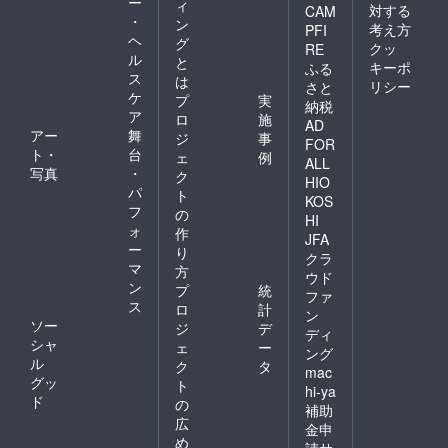
ー
ィ
対する
CAM
・
ン
考え方
PFI
ヘ
グ
クッ
RE
ル
と
キーポ
ふる
ス
は
リシー
さと
ケ
プ
実
納税
ア
ロ
施
AD
アー
舞
ジ
事
FOR
ト・
台
ェ
例
ALL
写真
・
ク
HIO
パ
ト
KOS
フ
の
HI
ォ
作
JFA
ー
り
クラ
マ
方
ウド
ン
プ
統
ファ
ス
ロ
計
ン
ソー
ジ
デ
ディ
シャ
ェ
ー
ング
ル
ク
タ
mac
グッ
ト
hi-ya
ド
の
補助
広
金申
め
請サ