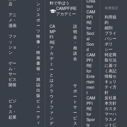
Crea
料で学ぼう
店
ン
tion
各種規定
CAMPFIRE
ジ
CAM
アカデミー
アニ
ス
利用規
PFI
メ・
ポ
約
RE
漫画
ー
CA
説
細則
for
ツ
MP
明
プライ
Soci
ファ
映
FI
会
バシー
al
ッ
像
RE
・
ポリ
Goo
ショ
・
ア
相
シー
d
ン
映
カ
談
特定商
CAM
画
デ
会
取引法
PFI
ゲー
書
ミ
に基づ
RE
ム・
籍
ー
く表記
for
サー
・
と
情報セ
Ente
ビス
雑
は
キュリ
rtain
開発
誌
ク
サ
ティ方
men
出
ラ
ポ
針
t
版
ウ
ー
反社基
CAM
ビジ
ビ
ド
ト
本方針
PFI
ネ
ュ
フ
サ
カスタ
RE
ス・
ー
ァ
ー
マーハ
for
起業
テ
ン
ビ
ラスメ
Spor
ィ
デ
ス
ントに
ts