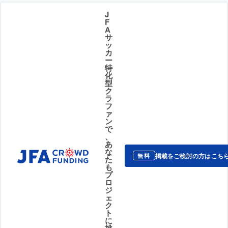
J
F
A
サ
ッ
カ
ー
特
化
型
ク
ラ
フ
ァ
ン
で
、
あ
な
掲載をご検討の方はこち
無料
た
も
プ
ロ
ジ
ェ
ク
ト
に
挑