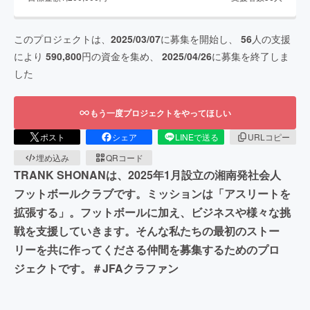
このプロジェクトは、
2025/03/07
に募集を開始し、
56
人の支援
により
590,800
円の資金を集め、
2025/04/26
に募集を終了しま
した
もう一度プロジェクトをやってほしい
ポスト
シェア
LINEで送る
URLコピー
埋め込み
QRコード
TRANK SHONANは、2025年1月設立の湘南発社会人
フットボールクラブです。ミッションは「アスリートを
拡張する」。フットボールに加え、ビジネスや様々な挑
戦を支援していきます。そんな私たちの最初のストー
リーを共に作ってくださる仲間を募集するためのプロ
ジェクトです。＃JFAクラファン