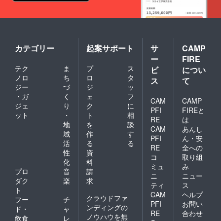
カテゴリー
起案サポート
サ
CAMP
ー
FIRE
テク
ま
プ
ス
ビ
につい
ノロ
ち
ロ
タ
ス
て
ジー
づ
ジ
ッ
・ガ
く
ェ
フ
CAM
CAMP
ジェ
り
ク
に
PFI
FIREと
ット
・
ト
相
RE
は
地
を
談
CAM
あんし
域
作
す
PFI
ん・安
活
る
る
RE
全への
性
資
コ
取り組
化
料
ミュ
み
プロ
音
請
ニ
ニュー
ダク
楽
求
ティ
ス
ト
CAM
ヘルプ
クラウドファ
フー
チ
PFI
お問い
ンディングの
ド・
ャ
RE
合わせ
ノウハウを無
飲食
レ