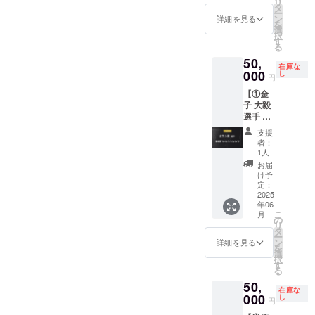
リ
SHONA
ます。
サー枠
タ
・掲載
とご記
所：
ー
Nを運営
公式HP
です。
ン
方法：
詳細を見る
入くだ
TRANK
を
する
にご希
・内
選
文字の
さい。
SHONA
択
SKY.U
望のお
容： ◯
す
み ・注
Nの公式
る
株式会
名前を
トレー
意事
HP ・掲
50,
社のド
記載い
ニング
項：掲
載期
在庫な
ローン
000
たしま
ウェア
し
載を希
円
間：
事業で
す。 ・
への企
望され
2025年
【①金
関わり
掲載場
業ロゴ
る方
5月1
子 大毅
のある
所：
掲載
は、備
日〜1年
選手 実
農家が
TRANK
◯HPへ
考欄に
間掲載
使用サ
生産し
SHONA
の企業
お名前
支援
・掲載
イン入
たお米
Nの公式
ロゴ掲
をご記
者：
方法：
りスパ
（2kg）
HP ・掲
載 ※掲
1人
入くだ
文字の
イク +
をお届
載期
載期間
さい。
お届
み ・注
②HPへ
けしま
間：
は2025
け予
希望さ
意事
の氏名
す。 ・
定：
2025年
年6月か
れない
項：掲
掲載
2025
名称：
5月1
ら2025
場合は
載を希
年06
権】 ①
精米 ・
日〜1年
年3月末
「掲載
望され
こ
月
実使用
原料玄
の
間掲載
まで ※
なし」
る方
リ
サイン
米：産
タ
・掲載
ロゴや
とご記
は、備
ー
入りス
地・単
ン
方法：
バナー
詳細を見る
入くだ
考欄に
を
パイク
一原料
選
文字の
などの
さい。
お名前
択
先着1名
米 秋田
す
み ・注
画像の
をご記
る
様限定
県
意事
受け渡
入くだ
50,
で、現
項：掲
しにつ
在庫な
さい。
役プロ
000
し
載を希
いて
円
希望さ
サッ
品種・
望され
は、プ
れない