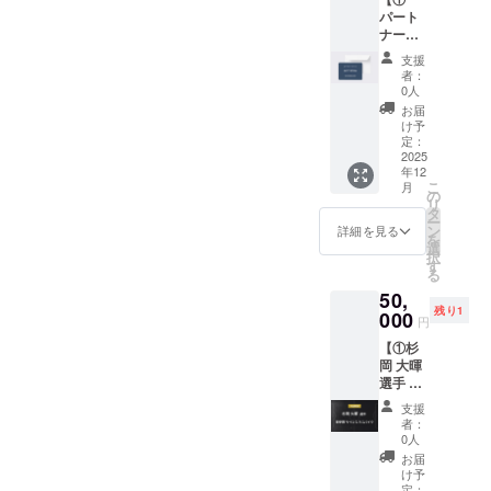
なド
2XL（
付属し
お名前
パート
ローン
サイズ
ます。
をご記
ナーと
体験プ
チャー
公式HP
入くだ
のサッ
ラン。
トをご
にご希
さい。
支援
カーイ
静岡県
確認く
望のお
者：
希望さ
ベント
裾野市
ださ
0人
名前を
れない
参加権
で実施
い） ・
記載い
お届
場合は
+ ②HP
いたし
カラー
け予
たしま
「掲載
への氏
ます。
定：
展開：
す。 ・
なし」
名掲載
2025
最先端
ホワイ
掲載場
とご記
年12
権】 ①
の技術
ト ※背
所：
入くだ
こ
月
パート
をマン
の
番号を
TRANK
さい。
リ
ナーと
ツーマ
タ
ご希望
SHONA
ー
のサッ
ンで体
ン
の方
詳細を見る
Nの公式
を
カーイ
験でき
選
は、備
HP ・掲
択
ベント
る貴重
す
考欄に
載期
る
参加権
な機会
番号を
間：
50,
TRANK
です。
ご入力
2025年
残り1
SHONA
000
・開催
くださ
5月1
円
Nのパー
場所：
い。
日〜1年
【①杉
トナー4
静岡県
②HPへ
間掲載
岡 大暉
名（杉
裾野市
の氏名
・掲載
選手 実
岡選
（詳細
掲載権
方法：
使用サ
手、金
はメー
全ての
文字の
支援
イン入
子選
ルにて
リター
者：
み ・注
りスパ
手、真
ご案内
0人
ン品に
意事
イク +
瀬選
いたし
付属し
お届
項：掲
②HPへ
手、高
ま
け予
ます。
載を希
の氏名
選
定：