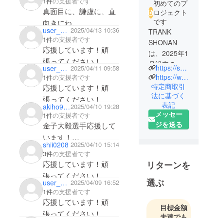
1件
の支援者です
初めてのプ
真面目に、謙虚に、直
ロジェクト
です
向きにね。
user_2c1522b4d014
2025/04/13 10:36
TRANK
1件
の支援者です
SHONAN
応援しています！頑
は、2025年1
張ってください！
月設立の湘
https://skyu.co.jp/soccer
user_a9f8d5d61434
2025/04/11 09:58
南発社会人
https://www.instagram.com/trank_shonan/
1件
の支援者です
フットボー
特定商取引
応援しています！頑
法に基づく
ルクラブで
張ってください！
表記
akiho9488
2025/04/10 19:28
す。「アス
メッセー
1件
の支援者です
リートを拡
ジを送る
金子大毅選手応援して
張する。」
います！
をミッショ
shii0208
2025/04/10 15:14
頑張ってください！
ンに掲げ、
3件
の支援者です
フットボー
リターンを
応援しています！頑
ルだけでな
張ってください！
選ぶ
くビジネス
user_31e34671eb24
2025/04/09 16:52
1件
の支援者です
や様々な挑
応援しています！頑
戦を支援
目標金額
張ってください！
し、アス
未達でも