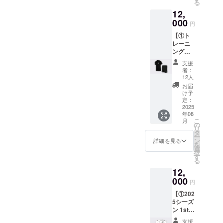
る
するク
トをご
ターン
12,
ラウド
確認く
に貼付
ファン
000
ださ
された
円
ディン
い） ・
ラベル
【①ト
グ限定
カラー
や注意
レーニ
ウェ
展開：
書きを
ング
ア。 ・
ブラッ
ご確認
ウェア
サイズ
ク ②HP
くださ
支援
上下
展開：
への氏
い。
者：
セット
130〜
名掲載
12人
②HPへ
+ ②HP
2XL（
権 全て
の氏名
お届
への氏
サイズ
のリ
け予
掲載権
名掲載
チャー
定：
ターン
全ての
権】 ①
2025
トをご
品に付
リター
年08
トレー
確認く
属しま
ン品に
こ
月
ニング
ださ
の
す。公
付属し
リ
ウェア
い） ・
タ
式HPに
ます。
ー
上下
カラー
ン
ご希望
詳細を見る
公式HP
を
セット
展開：
選
のお名
にご希
択
クラウ
ブラッ
す
前を記
望のお
る
ドファ
ク ②HP
載いた
名前を
12,
ンディ
への氏
しま
記載い
ング限
000
名掲載
す。 ・
たしま
円
定のト
権 全て
掲載場
す。 ・
【①202
レーニ
のリ
所：
掲載場
5シーズ
ング
ターン
TRANK
所：
ン 1stユ
ウェア
品に付
SHONA
TRANK
ニ
を上下
属しま
Nの公式
SHONA
支援