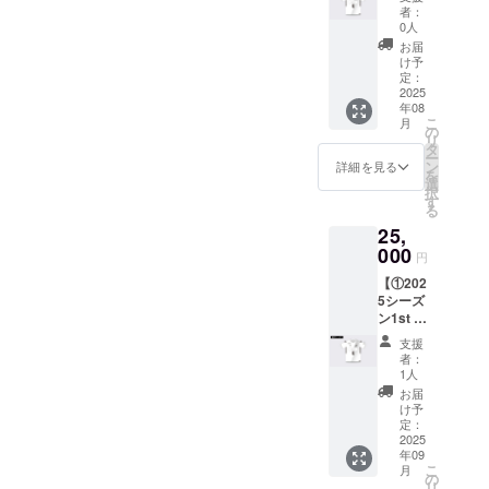
フォー
セット
す。公
HP ・掲
者：
Nの公式
ム +
でお届
式HPに
0人
載期
HP ・掲
②HPへ
けしま
ご希望
間：
お届
載期
の氏名
す。 ・
のお名
け予
2025年
間：
掲載
サイズ
定：
前を記
5月1
2025年
権】
2025
展開：
載いた
日〜1年
5月1
年08
①2025
130〜
しま
間掲載
日〜1年
こ
月
シーズ
2XL（
の
す。 ・
・掲載
間掲載
リ
ン 1stユ
サイズ
タ
掲載場
方法：
・掲載
ー
ニ
チャー
ン
所：
詳細を見る
文字の
方法：
を
フォー
トをご
選
TRANK
み ・注
文字の
択
ム
確認く
す
SHONA
意事
み ・注
る
TRANK
ださ
Nの公式
項：掲
意事
25,
SHONA
い） ・
HP ・掲
載を希
項：掲
Nの記念
000
カラー
載期
望され
円
載を希
すべき
展開：
間：
る方
望され
【①202
初代1st
ブラッ
2025年
は、備
る方
5シーズ
ユニ
ク ②HP
5月1
考欄に
は、備
ン1st サ
フォー
への氏
日〜1年
お名前
考欄に
イン入
ム。
名掲載
間掲載
をご記
支援
お名前
りユニ
チーム
権 全て
・掲載
者：
入くだ
をご記
フォー
の歴史
のリ
1人
方法：
さい。
入くだ
ム +
をとも
ターン
文字の
お届
希望さ
さい。
②HPへ
に刻む
品に付
け予
み ・注
れない
希望さ
の氏名
特別な
定：
属しま
意事
場合は
れない
掲載
2025
一着で
す。公
項：掲
「掲載
場合は
年09
権】
す。 ・
式HPに
載を希
なし」
「掲載
こ
月
①2025
サイズ
の
ご希望
望され
とご記
なし」
リ