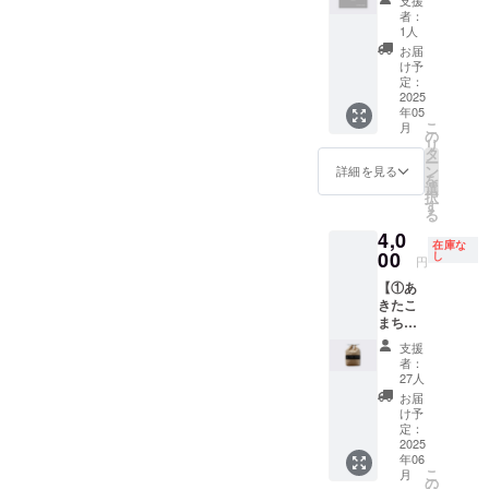
み ・注
手の実
パート
す。
Nの公式
ない
者：
意事
使用サ
ナー +
②HPへ
HP ・掲
1人
パート
項：掲
イン入
②HPへ
の氏名
載期
ナーが
お届
載を希
りスパ
の氏名
掲載権
間：
け予
いた場
望され
イク
掲載
全ての
定：
2025年
合は、
る方
（※）を
権】 ①
2025
リター
5月1
ご希望
は、備
年05
お送り
トレー
ン品に
日〜1年
に応じ
考欄に
こ
月
いたし
ニング
付属し
の
間掲載
て支援
お名前
リ
ます。
ウェア
ます。
タ
・掲載
金を返
をご記
ー
※高選手
パート
公式HP
ン
方法：
詳細を見る
金いた
入くだ
を
のご厚
ナー
にご希
選
文字の
しま
さい。
択
意によ
TRANK
望のお
す
み ・注
す。
希望さ
る
り提供
SHONA
名前を
意事
②HPへ
れない
4,0
された
Nのト
記載い
項：掲
の氏名
場合は
在庫な
もので
レーニ
00
たしま
し
載を希
掲載権
円
「掲載
す。転
ング
す。 ・
望され
全ての
なし」
【①あ
売等は
ウェア
掲載場
る方
リター
とご記
きたこ
固く禁
に貴社
所：
は、備
ン品に
入くだ
まち
止いた
のロゴ
TRANK
考欄に
付属し
さい。
2kg +
しま
を掲載
SHONA
お名前
ます。
支援
②HPへ
す。
し、ク
Nの公式
をご記
者：
公式HP
の氏名
②HPへ
ラブの
HP ・掲
27人
入くだ
にご希
掲載
の氏名
活動を
載期
さい。
お届
望のお
権】 ①
掲載権
ともに
間：
け予
希望さ
名前を
あきた
全ての
支えて
定：
2025年
れない
記載い
こまち
2025
リター
いただ
5月1
場合は
たしま
年06
2kg
ン品に
く法人
日〜1年
「掲載
す。 ・
こ
月
TRANK
付属し
スポン
の
間掲載
なし」
掲載場