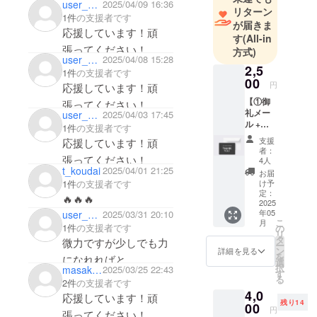
user_8e019bd72154
2025/04/09 16:36
リートの可
リターン
1件
の支援者です
が届きま
能性を広げ
応援しています！頑
す
(All-in
ます。
張ってください！
方式)
user_c3b4e744aec4
2025/04/08 15:28
2,5
1件
の支援者です
00
円
応援しています！頑
【①御
張ってください！
礼メー
user_ec5e53be5b24
2025/04/03 17:45
ル +
1件
の支援者です
②HPへ
支援
応援しています！頑
の氏名
者：
掲載
張ってください！
4人
権】 ①
t_koudai
2025/04/01 21:25
お届
御礼
け予
1件
の支援者です
メール
定：
🔥🔥🔥
TRANK
2025
年05
user_0afaeca2f5d4
2025/03/31 20:10
SHONA
こ
月
Nより、
1件
の支援者です
の
リ
感謝の
タ
微力ですが少しでも力
ー
気持ち
ン
詳細を見る
を
になれればと。
を込め
選
択
masakomina
2025/03/25 22:43
た御礼
す
未来が楽しみです！
る
メール
2件
の支援者です
4,0
をお届
応援しています！頑
残り14
けいた
00
円
張ってください！
しま