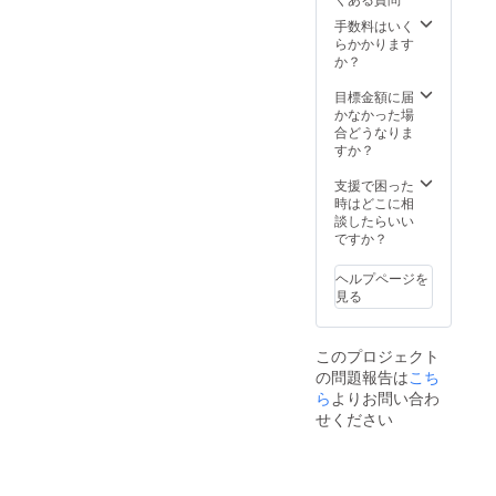
記載い
項：掲
望のお
とご記
たしま
載を希
手数料はいく
名前を
入くだ
す。 ・
望され
らかかります
記載い
さい。
掲載場
る方
か？
たしま
所：
は、備
す。 ・
TRANK
考欄に
目標金額に届
掲載場
SHONA
お名前
かなかった場
所：
Nの公式
をご記
合どうなりま
TRANK
HP ・掲
入くだ
すか？
SHONA
載期
さい。
Nの公式
間：
希望さ
支援で困った
HP ・掲
2025年
れない
時はどこに相
載期
5月1
場合は
談したらいい
間：
日〜1年
「掲載
ですか？
2025年
間掲載
なし」
5月1
・掲載
とご記
日〜1年
ヘルプページを
方法：
入くだ
間掲載
見る
文字の
さい。
・掲載
み ・注
方法：
意事
文字の
このプロジェクト
項：掲
み ・注
の問題報告は
載を希
こち
意事
望され
ら
よりお問い合わ
項：掲
る方
載を希
せください
は、備
望され
考欄に
る方
お名前
は、備
をご記
考欄に