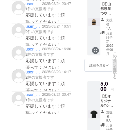
user_3d6b88ec7f64
2025/03/24 20:47
【①山
す。
形県産
1件
の支援者です
②HPへ
つや姫
の氏名
応援しています！頑
2kg +
掲載権
支援
張ってください！
②HPへ
全ての
者：
user_e3c70bad57c4
2025/03/24 16:51
の氏名
リター
1人
2件
の支援者です
掲載
ン品に
お届
権】 ①
付属し
応援しています！頑
け予
山形県
ます。
定：
張ってください！
産つや
2025
公式HP
user_e3c70bad57c4
2025/03/24 16:30
年06
姫 2kg
にご希
こ
月
2件
の支援者です
・名
望のお
の
リ
称：精
応援しています！頑
名前を
タ
ー
米 ・原
記載い
ン
詳細を見る
張ってください！
を
料玄
たしま
選
user_bb7ecd90fbd4
2025/03/23 14:17
択
米：産
す。 ・
す
る
2件
の支援者です
地・山
掲載場
5,0
形県東
応援しています！頑
所：
置賜郡
00
TRANK
円
張ってください！
川西町
SHONA
user_de11720cfee4
2025/03/21 20:47
【①オ
Nの公式
1件
の支援者です
リジナ
HP ・掲
ルTシャ
応援しています！頑
品種・
載期
ツ +
つや姫
間：
支援
張ってください！
②HPへ
2025年
者：
の氏名
5月1
9人
掲載
年産・
日〜1年
お届
権】 ①
令和6年
間掲載
け予