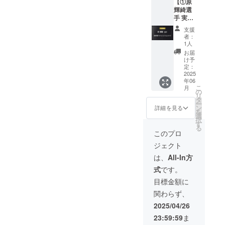
【①原
カー選
特別栽
る方
ロジェ
場合は
輝綺選
手・金
培米 あ
は、備
クト終
「掲載
手 実使
子 大毅
きたこ
考欄に
了後に
なし」
用サイ
選手の
まち
お名前
お送り
支援
とご記
ン入り
実使用
をご記
する
者：
入くだ
スパイ
サイン
1人
入くだ
メール
さい。
ク +
入りス
年産・
さい。
をご確
お届
②HPへ
パイク
令和6年
け予
希望さ
認くだ
の氏名
（※）を
定：
・内容
れない
さい。
掲載
2025
お送り
量：2kg
場合は
②HPへ
年06
権】 ①
いたし
・保存
「掲載
の氏名
こ
月
実使用
ます。
の
方法：
なし」
掲載権
リ
サイン
※金子選
タ
室温
とご記
全ての
ー
入りス
手のご
ン
15℃以
詳細を見る
入くだ
リター
を
パイク
厚意に
選
下の場
さい。
ン品に
択
先着1名
より提
す
所で保
付属し
る
様限定
供され
管して
このプロ
ます。
で、現
たもの
くださ
公式HP
ジェクト
役プロ
です。
い。 ・
にご希
サッ
転売等
賞味期
は、
All-In方
望のお
カー選
は固く
限：お
名前を
式
です。
手・原
禁止い
届け商
記載い
輝綺選
たしま
品のラ
目標金額に
たしま
手の実
す。
ベルに
す。 ・
関わらず、
使用サ
②HPへ
表記 ・
掲載場
イン入
の氏名
製造者
2025/04/26
所：
りスパ
掲載権
情報：
TRANK
23:59:59
ま
イク
全ての
井上 大
SHONA