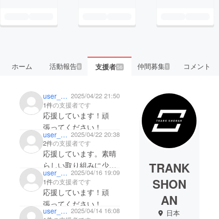
ホーム
活動報告
仲間募集
コメント
支援者
6
1
56
user_b8ebc9329224
2025/04/22 21:50
1件
の支援者です
応援しています！頑
張ってください！
user_209942926894
2025/04/22 20:38
2件
の支援者です
応援しています。素晴
TRANK
らしい取り組みに少し
user_090548ee50e4
2025/04/16 19:09
でもお役に立てたら嬉
SHON
1件
の支援者です
しいです。
応援しています！頑
AN
張ってください！
user_7e9086636cc4
2025/04/14 16:08
日本