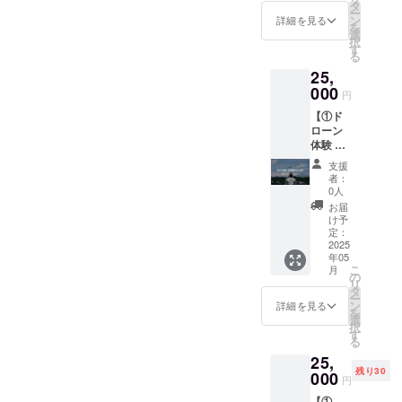
シーズ
展開：
タ
のお名
る方
入くだ
とご記
ー
ン1st サ
130〜
ン
前を記
詳細を見る
は、備
さい。
入くだ
を
イン入
2XL（
選
載いた
考欄に
さい。
択
りユニ
サイズ
す
しま
お名前
る
フォー
チャー
す。 ・
をご記
25,
ム
トをご
掲載場
入くだ
TRANK
000
確認く
所：
さい。
円
SHONA
ださ
TRANK
希望さ
【①ド
Nの記念
い） ・
SHONA
れない
ローン
すべき
カラー
Nの公式
場合は
体験 +
初代1st
展開：
HP ・掲
「掲載
②HPへ
ユニ
ホワイ
載期
なし」
支援
の氏名
フォー
ト ※背
間：
者：
とご記
掲載
ムに、
番号を
0人
2025年
入くだ
権】 ①
現役J
ご希望
5月1
お届
さい。
ドロー
リー
の方
け予
日〜1年
ン体験
ガーの
定：
は、備
間掲載
TRANK
2025
パート
考欄に
・掲載
年05
SHONA
ナー4名
番号を
方法：
こ
月
Nを運営
の直筆
の
ご入力
文字の
リ
する
サイン
タ
くださ
み ・注
ー
SKY.U
を添え
ン
い。
詳細を見る
意事
を
株式会
てお届
選
②HPへ
項：掲
択
社のド
けしま
す
の氏名
載を希
る
ローン
す。 ・
掲載権
望され
25,
事業が
サイズ
全ての
る方
残り30
提供す
000
展開：
リター
は、備
円
る特別
130〜
ン品に
考欄に
【①