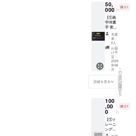
掲載権
は、備
50,
先着1名
より提
す。 ・
全ての
考欄に
残り1
様限定
000
供され
開催時
リター
円
お名前
で、現
たもの
期：
ン品に
をご記
【①高
役プロ
です。
2025年
付属し
入くだ
宇洋選
サッ
転売等
12月予
ます。
さい。
手 実使
カー選
は固く
定 ・場
公式HP
希望さ
用サイ
手・真
禁止い
所：東
にご希
支援
れない
ン入り
瀬 拓海
たしま
京都内
者：
望のお
場合は
スパイ
選手の
す。
0人
予定 ・
名前を
「掲載
ク +
実使用
②HPへ
詳細は
お届
記載い
なし」
②HPへ
サイン
の氏名
け予
決定次
たしま
とご記
の氏名
入りス
定：
掲載権
第、
す。 ・
入くだ
掲載
2025
パイク
全ての
メール
掲載場
さい。
年06
権】 ①
（※）を
リター
でご連
所：
こ
月
高 宇洋
お送り
の
ン品に
絡いた
TRANK
リ
選手 実
いたし
タ
付属し
しま
SHONA
ー
使用サ
ます。
ン
ます。
詳細を見る
す。 ・
Nの公式
を
イン入
※真瀬選
選
公式HP
支援者
HP ・掲
択
りスパ
手のご
す
にご希
様の交
載期
る
イク 先
厚意に
望のお
通費・
間：
100
着1名様
より提
名前を
宿泊費
2025年
限定
,00
供され
記載い
は自己
残り7
5月1
で、現
たもの
0
たしま
負担と
日〜1年
円
役プロ
です。
す。 ・
なりま
間掲載
サッ
【①ト
転売等
掲載場
す。 ・
・掲載
カー選
レーニ
は固く
所：
当日、
方法：
手・高
ング
禁止い
TRANK
万が一
文字の
宇洋選
ウェア
たしま
SHONA
来られ
支援