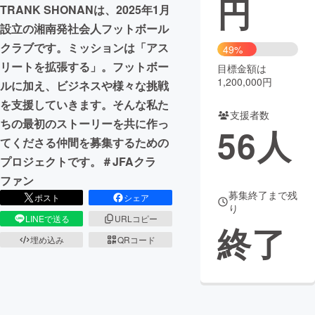
円
TRANK SHONANは、2025年1月
まちづくり・地域活性化
設立の湘南発社会人フットボール
クラブです。ミッションは「アス
49%
リートを拡張する」。フットボー
目標金額は
CAMPFIRE for Social Good
CAMPFIRE Creation
1,200,000円
ルに加え、ビジネスや様々な挑戦
CAMPFIREふるさと納税
machi-ya
コミュニティ
を支援していきます。そんな私た
支援者数
ちの最初のストーリーを共に作っ
56
人
てくださる仲間を募集するための
プロジェクトです。＃JFAクラ
ファン
募集終了まで残
ポスト
シェア
り
LINEで送る
URLコピー
終了
埋め込み
QRコード