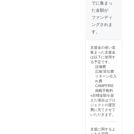
（※）を
リター
雅（茂
でに集まっ
Nの公式
お送り
ン品に
じいの
HP ・掲
た金額が
いたし
付属し
田ん
載期
ます。
ます。
ぼ） ※
ファンディ
間：
※原選手
公式HP
商品開
2025年
ングされま
のご厚
にご希
封前に
5月1
意によ
望のお
は必ず
す。
日〜1年
り提供
名前を
お届け
間掲載
された
記載い
のリ
・掲載
もので
たしま
ターン
方法：
支援金の使い道
す。転
す。 ・
に貼付
文字の
集まった支援金
売等は
掲載場
された
み ・注
は以下に使用す
固く禁
所：
ラベル
意事
る予定です。
止いた
TRANK
や注意
項：掲
設備費
しま
SHONA
書きを
載を希
広報/宣伝費
す。
Nの公式
ご確認
望され
リターン仕入
②HPへ
HP ・掲
くださ
る方
れ費
の氏名
載期
い。
は、備
CAMPFIRE
掲載権
間：
②HPへ
考欄に
掲載手数料
全ての
2025年
の氏名
お名前
※目標金額を超
リター
5月1
掲載権
をご記
えた場合はプロ
ン品に
日〜1年
全ての
入くだ
ジェクトの運営
付属し
間掲載
リター
さい。
費に充てさせて
ます。
・掲載
ン品に
希望さ
いただきます。
公式HP
方法：
付属し
れない
にご希
文字の
ます。
場合は
望のお
み ・注
公式HP
「掲載
支援に関するよ
名前を
意事
にご希
なし」
くある質問