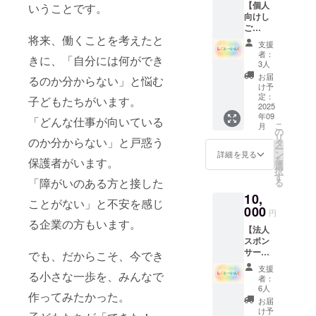
【個人
は2,500
いうことです。
向けし
円のリ
ご
ターン
将来、働くことを考えたと
とーー
と同じ
支援
いんく
内容で
者：
きに、「自分には何ができ
視察ツ
す。
3人
アー】
お届
るのか分からない」と悩む
しご
け予
とーー
定：
子どもたちがいます。
いんく
2025
年09
の当日
「どんな仕事が向いている
こ
月
に視察
の
リ
できる
のか分からない」と戸惑う
タ
ー
権利で
ン
詳細を見る
を
保護者がいます。
す。 ・
選
択
日時：
す
「障がいのある方と接した
る
2025年
10,
9月14日
ことがない」と不安を感じ
（日）
000
円
13:00-
る企業の方もいます。
【法人
15:00
スポン
・場
サー】
所：遊
でも、だからこそ、今でき
イベン
学舎
支援
ト実施
る小さな一歩を、みんなで
（秋田
者：
時に法
県秋田
6人
作ってみたかった。
人のロ
市上北
お届
ゴ又は
手荒巻
け予