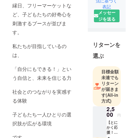
ランティア
法に基づく
縁日、フリーマーケットな
表記
メンバー約
メッセー
100名
ど、子どもたちの好奇心を
ジを送る
主な活動分
刺激するブースが並びま
野 障がい
す。
のある児童
向け職業体
リターンを
私たちが目指しているの
験イベント
の開催
は、
選ぶ
主な活動実
績
「自分にもできる！」とい
目標金額
令和5年12月
未達でも
う自信と、未来を信じる力
2日しご
リターン
とーーいん
が届きま
社会とのつながりを実感す
す
(All-in
くin秋田港
る体験
方式)
（参加児童
2,5
20名、ボラ
00
子どもたち一人ひとりの選
ンティア50
円
名）
【とに
択肢が広がる環境
かく応
令和6年9月
援！
16日しご
です。
2,500円