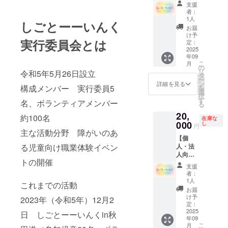
駄菓子
す。 ・
ンライ
支援
屋スポ
注意事
ンによ
者：
ン
項：支
る60分
1人
しごとーーいんく
サー】
援時、
程度の
お届
しご
必ず備
活動報
け予
実行委員会とは
とーー
考欄に
告会 ・
定：
いんく
2025
掲載を
支援者
年09
の駄菓
希望さ
様との
こ
月
子屋
れるお
連絡方
の
リ
令和5年5月26日設立
ブース
名前を
法：詳
タ
ー
のスポ
ご記入
細は
ン
詳細を見る
構成メンバー 実行委員5
を
ンサー
くださ
メール
選
択
です。
い
で連絡
す
名、ボランティアメンバー
る
駄菓子
しま
20,
ブース
：
す。
約100名
在庫な
のスポ
000
ロゴや
し
円
ンサー
主な活動分野 障がいのあ
バナー
【個
とし
などの
人・法
る児童向け職業体験イベン
て、個
画像の
人向け
人の氏
受け渡
トの開催
自動販
名又は
しにつ
支援
売機ス
法人の
いて
者：
ポン
名称を
は、プ
1人
これまでの活動
サー】
ブース
ロジェ
お届
しご
内で紹
クト終
け予
2023年（令和5年）12月2
とーー
介しま
定：
了後に
いんく
2025
す。 サ
お送り
日 しごとーーいんくin秋
年09
の自動
イズは
する
こ
月
販売機