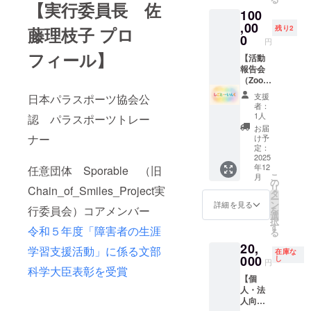
eスポー
ご記入
【実行委員長 佐
100
ツブー
くださ
スのス
,00
い。
残り2
藤理枝子 プロ
ポン
0
円
サーと
フィール】
して、
【活動
個人の
報告会
氏名又
（Zoom
は法人
）招待
支援
日本パラスポーツ協会公
の名称
コー
者：
をブー
ス】 ご
1人
認 パラスポーツトレー
ス内で
支援い
お届
紹介し
ただい
ナー
け予
ます。
た皆さ
定：
サイズ
まを対
2025
年12
はA4
象にオ
任意団体 Sporable （旧
こ
月
横、氏
ンライ
の
リ
Chain_of_Smiles_Project実
名・名
ンでの
タ
ー
称のほ
活動報
ン
詳細を見る
行委員会）コアメンバー
を
かご希
告会を
選
択
望があ
開催い
す
令和５年度「障害者の生涯
る
れば、
たしま
20,
サイズ
す。 ・
学習支援活動」に係る文部
在庫な
内でロ
日時：
000
し
円
ゴやバ
2025年
科学大臣表彰を受賞
【個
ナーの
12月以
人・法
掲載も
降 ・方
人向け
承りま
法：オ