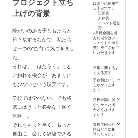
プロジェクト立ち
ロゴや
は以下に使用す
でロゴ
バナー
る予定です。
やバ
などの
上げの背景
設備費
ナーの
画像の
人件費
掲載も
受け渡
イベント運営
承りま
しにつ
費
す。 ・
障がいのある子どもたちと
いて
※目標金額を超
注意事
は、プ
えた場合はプロ
日々接するなかで、私たち
項：支
ロジェ
ジェクトの運営
援時、
クト終
費に充てさせて
は一つの“空白”に気づきまし
必ず備
了後に
いただきます。
考欄に
お送り
た。
掲載を
する
希望さ
メール
それは、「はたらく」こと
支援に関するよ
れるお
をご確
くある質問
名前を
認くだ
に触れる機会が、あまりに
ご記入
さい。
手数料はいく
も少ないという現実です。
くださ
らかかります
い
か？
学校では学べない、でも将
：
目標金額に届
ロゴや
かなかった場
来にはきっと必要な「働く
バナー
合どうなりま
などの
すか？
体験」。
画像の
受け渡
それをもっと早く、もっと
支援で困った
しにつ
時はどこに相
いて
自由に、楽しく経験できる
談したらいい
は、プ