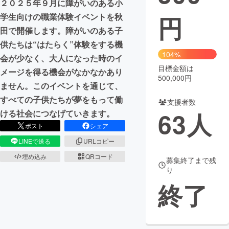
２０２５年９月に障がいのある小
円
学生向けの職業体験イベントを秋
まちづくり・地域活性化
田で開催します。障がいのある子
供たちは“はたらく”体験をする機
CAMPFIRE for Social Good
CAMPFIRE Creation
104%
会が少なく、大人になった時のイ
CAMPFIREふるさと納税
machi-ya
コミュニティ
目標金額は
メージを得る機会がなかなかあり
500,000円
ません。このイベントを通じて、
すべての子供たちが夢をもって働
支援者数
63
人
ける社会につなげていきます。
ポスト
シェア
LINEで送る
URLコピー
埋め込み
QRコード
募集終了まで残
り
終了