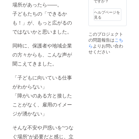
ですか？
場所があったら——。
ロジェ
クト終
ヘルプページを
子どもたちの「できるか
了後に
見る
お送り
も！」が、もっと広がるの
する
メール
ではないかと思いました。
このプロジェクト
をご確
の問題報告は
認くだ
こち
さい。
同時に、保護者や地域企業
ら
よりお問い合わ
せください
の方々からも、こんな声が
聞こえてきました。
「子どもに向いている仕事
がわからない」
「障がいのある方と接した
ことがなく、雇用のイメー
ジが湧かない」
そんな不安や戸惑いを“つな
ぐ場所”が必要だと感じ、立