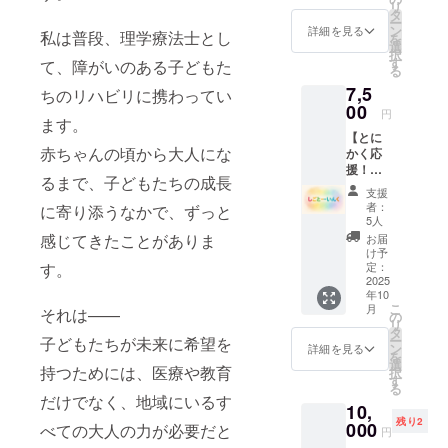
リ
まとめ
タ
ー
た活動
ン
詳細を見る
私は普段、理学療法士とし
を
報告書
選
択
をお届
す
て、障がいのある子どもた
る
けしま
7,5
す。 ※
ちのリハビリに携わってい
このリ
00
円
ます。
ターン
【とに
は2,500
赤ちゃんの頃から大人にな
かく応
円のリ
援！
ターン
るまで、子どもたちの成長
7,500円
と同じ
支援
プラ
内容で
者：
に寄り添うなかで、ずっと
ン】 支
す。
5人
援者の
感じてきたことがありま
お届
皆様に
け予
は、プ
定：
す。
ロジェ
2025
年10
クトの
こ
月
それは——
歩みを
の
リ
まとめ
タ
ー
子どもたちが未来に希望を
た活動
ン
詳細を見る
を
報告書
選
持つためには、医療や教育
択
をお届
す
る
けしま
だけでなく、地域にいるす
10,
す。 ※
残り2
このリ
000
べての大人の力が必要だと
円
ターン