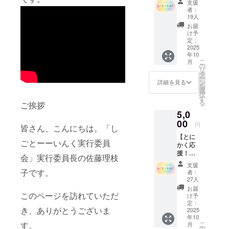
支援
プラ
とーーいん
者：
ン】 支
19人
くフェス
援者の
お届
ティバル
皆様に
け予
は、プ
定：
（参加児童
ロジェ
2025
40名、ボラ
年10
クトの
こ
月
ンティア100
歩みを
の
リ
まとめ
タ
名）など
ー
た活動
ン
詳細を見る
を
報告書
選
択
をお届
す
る
ご挨拶
けしま
5,0
す。
00
円
皆さん、こんにちは。「し
【とに
ごとーーいんく実行委員
かく応
援！
会」実行委員長の佐藤理枝
5,000円
支援
プラ
子です。
者：
ン】 支
27人
援者の
お届
皆様に
このページを訪れていただ
け予
は、プ
定：
き、ありがとうございま
ロジェ
2025
年10
クトの
こ
す。
月
歩みを
の