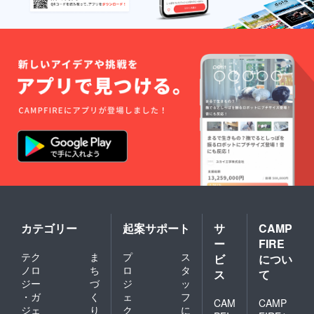
カテゴリー
起案サポート
サ
CAMP
ー
FIRE
テク
ま
プ
ス
ビ
につい
ノロ
ち
ロ
タ
ス
て
ジー
づ
ジ
ッ
・ガ
く
ェ
フ
CAM
CAMP
ジェ
り
ク
に