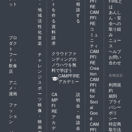
PFI
FIREと
ット
・
ト
相
RE
は
地
を
談
CAM
あんし
域
作
す
PFI
ん・安
活
る
る
RE
全への
性
資
コ
取り組
化
料
ミュ
み
プロ
音
請
ニ
ニュー
ダク
楽
求
ティ
ス
ト
CAM
ヘルプ
クラウドファ
フー
チ
PFI
お問い
ンディングの
ド・
ャ
RE
合わせ
ノウハウを無
飲食
レ
Crea
料で学ぼう
店
ン
tion
各種規定
CAMPFIRE
ジ
CAM
アカデミー
アニ
ス
利用規
PFI
メ・
ポ
約
RE
漫画
ー
CA
説
細則
for
ツ
MP
明
プライ
Soci
ファ
映
FI
会
バシー
al
ッ
像
RE
・
ポリ
Goo
ショ
・
ア
相
シー
d
ン
映
カ
談
特定商
CAM
画
デ
会
取引法
PFI