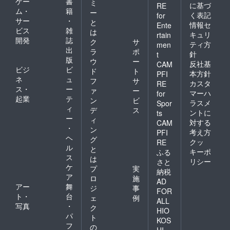
ゲー
書
ミ
に基づ
RE
ム・
籍
ー
く表記
for
サー
・
と
情報セ
Ente
ビス
雑
は
キュリ
rtain
開発
誌
ク
サ
ティ方
men
出
ラ
ポ
針
t
版
ウ
ー
反社基
CAM
ビジ
ビ
ド
ト
本方針
PFI
ネ
ュ
フ
サ
カスタ
RE
ス・
ー
ァ
ー
マーハ
for
起業
テ
ン
ビ
ラスメ
Spor
ィ
デ
ス
ントに
ts
ー
ィ
対する
CAM
・
ン
考え方
PFI
ヘ
グ
クッ
RE
ル
と
キーポ
ふる
ス
は
リシー
さと
ケ
プ
実
納税
ア
ロ
施
AD
アー
舞
ジ
事
FOR
ト・
台
ェ
例
ALL
写真
・
ク
HIO
パ
ト
KOS
フ
の
HI