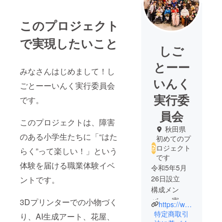
このプロジェクト
で実現したいこと
しご
とーー
みなさんはじめまして！し
いんく
ごとーーいんく実行委員会
実行委
です。
員会
このプロジェクトは、障害
秋田県
のある小学生たちに「“はた
初めてのプ
ロジェクト
らく”って楽しい！」という
です
体験を届ける職業体験イベ
令和5年5月
26日設立
ントです。
構成メン
バー 実行
3Dプリンターでの小物づく
https://www.instagram.com/shigotooinc/
委員5名、ボ
特定商取引
り、AI生成アート、花屋、