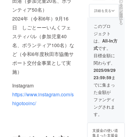
田港（参加児童20名、ボラ
A4横、
の
メール
リ
ブース
氏名・
タ
をご確
ー
ンティア50名）
のスポ
名称の
ン
認くだ
詳細を見る
を
ンサー
ほかご
選
さい。
択
2024年（令和6年）9月16
です。
希望が
す
る
児童販
あれ
このプロ
日 しごとーーいんくフェ
売機
ば、サ
ジェクト
ブース
イズ内
スティバル（参加児童40
のスポ
でロゴ
は、
All-In方
ンサー
やバ
名、ボランティア100名）な
式
です。
とし
ナーの
ど（令和6年度秋田市協働サ
て、個
掲載も
目標金額に
人の氏
承りま
ポート交付金事業として実
関わらず、
名又は
す。 ・
法人の
注意事
2025/09/29
施）
名称を
項：支
23:59:59
ま
ブース
援時、
内で紹
必ず備
でに集まっ
Instagram
介しま
考欄に
た金額が
す。 サ
掲載を
https://www.instagram.com/s
イズは
希望さ
ファンディ
A4横、
higotooinc/
れるお
ングされま
氏名・
名前を
名称の
ご記入
す。
ほかご
くださ
希望が
い
あれ
支援金の使い道
ば、サ
：
集まった支援金
イズ内