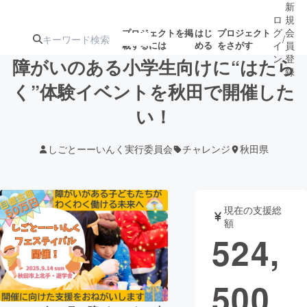
新
ロ
規
グ
会
プロジェクトを掲
はじ
プロジェクト
/
載するには
める
をさがす
イ
員
ン
登
障がいのある小学生向けに“はたら
録
く”体験イベントを秋田で開催した
い！
人気のプロ
注目のリ
注目の新着プロ
募集終了が近いプ
もうすぐ公開
ジェクト
ターン
ジェクト
ロジェクト
されます
しごとーーいんく実行委員会
チャレンジ
秋田県
アート・写真
音楽
現在の支援総
テクノロジー・ガジェット
ゲーム・サ
額
524,
映像・映画
書籍・雑誌
500
ビジネス・起業
チャレンジ