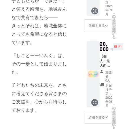
子どもたちが「できた！」
名称を
堺切２
定：
掲載い
2025
４−２
と笑える瞬間を、地域みん
年09
たしま
） ・支
こ
月
す。 掲
援者様
の
なで共有できたら——
リ
載期
の交通
タ
ー
間：
きっとそれは、地域全体に
費や滞
ン
詳細を見る
を
2025年
在費：
選
択
とっても希望になると信じ
9月14日
支援者
す
る
（日）
様の交
ています。
20,
イベン
通費や
残り1
ト本番
000
滞在費
円
時 掲載
は各自
「しごとーーいんく」は、
【個
方法：
でご負
人・法
文字の
担くだ
その一歩として始まりまし
人向けe
み、ロ
さい。
スポー
ゴ／バ
・支援
た。
支援
ツスポ
ナーの
者様と
者：
ン
掲載は
の連絡
0人
サー】
子どもたちの未来を、とも
不可 注
方法：
お届
しご
意事
詳細は
け予
に考えてくださる皆さまの
とーー
項：支
定：
メール
いんく
2025
援時、
で連絡
ご支援を、心からお待ちし
年09
のeス
必ず備
しま
こ
月
ポーツ
考欄に
の
す。
ております。
リ
ブース
掲載を
タ
ー
のスポ
希望さ
ン
詳細を見る
を
ンサー
れるお
選
択
です。
名前を
す
る