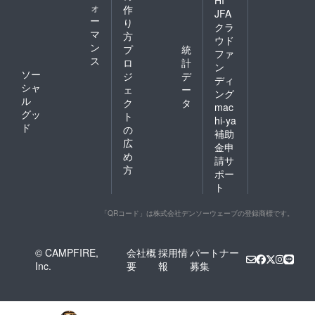
ォ
作
JFA
ー
り
クラ
マ
方
ウド
ン
プ
統
ファ
ス
ロ
計
ン
ソー
ジ
デ
ディ
シャ
ェ
ー
ング
ル
ク
タ
mac
グッ
ト
hi-ya
ド
の
補助
広
金申
め
請サ
方
ポー
ト
「QRコード」は株式会社デンソーウェーブの登録商標です。
© CAMPFIRE,
会社概
採用情
パートナー
Inc.
要
報
募集