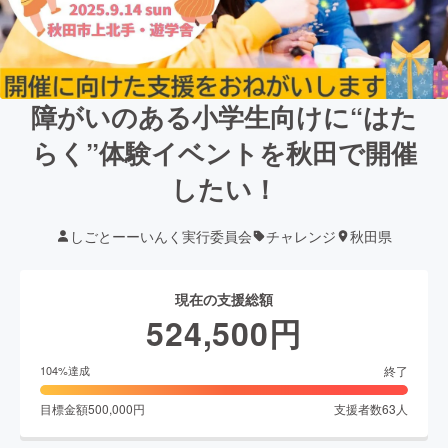
障がいのある小学生向けに“はた
らく”体験イベントを秋田で開催
したい！
しごとーーいんく実行委員会
チャレンジ
秋田県
現在の支援総額
524,500
円
終了
104
%達成
目標金額
500,000
円
支援者数
63
人