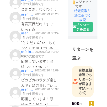
ロジェクト
1件
の支援者です
です
どきどき、わくわくっ
特定商取引
user_4854826c15e4
2025/02/23 20:23
法に基づく
1件
の支援者です
表記
有言実行だね！すご
メッセー
いっす👍
ジを送る
user_b2b65fc260a4
2025/02/23 00:24
1件
の支援者です
"らくだくん"や、らく
だくんの周りにいる方
リターンを
cafe kibako
2025/02/22 10:49
に沢山のハッピーが訪
9件
の支援者です
選ぶ
れますように✨応援し
応援しています！頑
ています！！
張ってください！
目標金額
user_ccba356f6774
2025/02/20 13:09
未達でも
1件
の支援者です
リターン
ピカピカのラクダ楽し
が届きま
みです😊応援していま
す
(All-in
user_279718cf1114
2025/02/20 06:37
す！頑張ってくださ
方式)
1件
の支援者です
い！
応援しています！頑
500
張ってください！
円