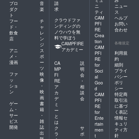
ミュ
み
プロ
音
請
ニ
ニュー
ダク
楽
求
ティ
ス
ト
CAM
ヘルプ
クラウドファ
フー
チ
PFI
お問い
ンディングの
ド・
ャ
RE
合わせ
ノウハウを無
飲食
レ
Crea
料で学ぼう
店
ン
tion
各種規定
CAMPFIRE
ジ
CAM
アカデミー
アニ
ス
利用規
PFI
メ・
ポ
約
RE
漫画
ー
CA
説
細則
for
ツ
MP
明
プライ
Soci
ファ
映
FI
会
バシー
al
ッ
像
RE
・
ポリ
Goo
ショ
・
ア
相
シー
d
ン
映
カ
談
特定商
CAM
画
デ
会
取引法
PFI
ゲー
書
ミ
に基づ
RE
ム・
籍
ー
く表記
for
サー
・
と
情報セ
Ente
ビス
雑
は
キュリ
rtain
開発
誌
ク
サ
ティ方
men
出
ラ
ポ
針
t
版