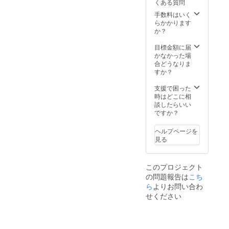
くある質問
手数料はいく
らかかります
か？
目標金額に届
かなかった場
合どうなりま
すか？
支援で困った
時はどこに相
談したらいい
ですか？
ヘルプページを
見る
このプロジェクト
の問題報告は
こち
ら
よりお問い合わ
せください