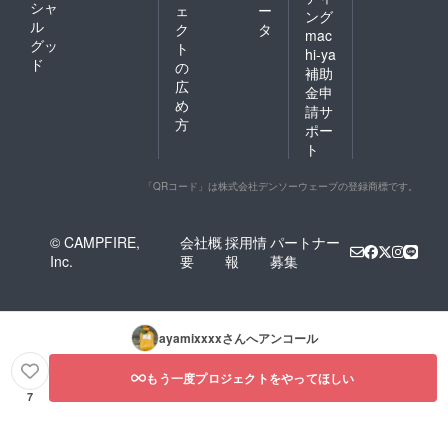
シャ
ェ
ー
ング
ル
ク
タ
mac
グッ
ト
hi-ya
ド
の
補助
広
金申
め
請サ
方
ポー
ト
「QRコード」は株式会社デンソーウェーブの登録商標です。
© CAMPFIRE,
会社概
採用情
パートナー
Inc.
要
報
募集
ayamixxxx
さんへアンコール
もう一度プロジェクトをやってほしい
7