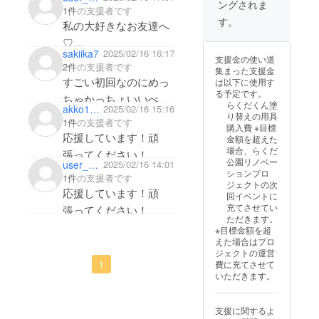
ングされま
1件
の支援者です
す。
私の大好きなお友達へ
♡
sakiika7
2025/02/16 16:17
支援金の使い道
2件
の支援者です
集まった支援金
、素敵なプロジェクト
すごい初回なのにめっ
は以下に使用す
応援してるよ📣♡
る予定です。
ちゃかっちょいいぺー
らくだくん塗
akko1218
2025/02/16 15:16
いつか沖縄いったら、
じ！さすがすぎるー！
り替えの用具
1件
の支援者です
ラクダくんに会いに行
購入費 ※目標
ありがとー！！がんば
応援しています！頑
金額を超えた
くね😍
ろー！
場合、らくだ
張ってください！
公園リノベー
user_56be64af2b14
2025/02/16 14:01
ションプロ
1件
の支援者です
okaymaより応援して
ジェクトの次
応援しています！頑
ます♡
回イベントに
充てさせてい
張ってください！
ただきます。
※目標金額を超
えた場合はプロ
ジェクトの運営
1
費に充てさせて
いただきます。
支援に関するよ