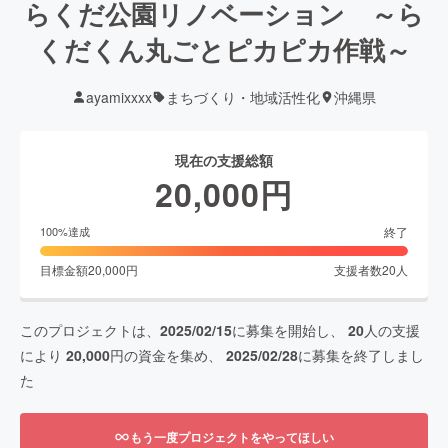
らくだ公園リノベーション ～ら
くだくん丸ごとピカピカ作戦～
ayamixxxx
まちづくり・地域活性化
沖縄県
現在の支援総額
20,000
円
終了
100
%達成
目標金額
20,000
円
支援者数
20
人
このプロジェクトは、
2025/02/15
に募集を開始し、
20
人の支援
により
20,000
円の資金を集め、
2025/02/28
に募集を終了しまし
た
もう一度プロジェクトをやってほしい