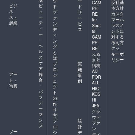
ウ
ー
反社基
CAM
ビジ
ビ
ド
ト
本方針
PFI
ネ
ュ
フ
サ
カスタ
RE
ス・
ー
ァ
ー
マーハ
for
起業
テ
ン
ビ
ラスメ
Spor
ィ
デ
ス
ントに
ts
ー
ィ
対する
CAM
・
ン
考え方
PFI
ヘ
グ
クッ
RE
ル
と
キーポ
ふる
ス
は
リシー
さと
ケ
プ
実
納税
ア
ロ
施
AD
アー
舞
ジ
事
FOR
ト・
台
ェ
例
ALL
写真
・
ク
HIO
パ
ト
KOS
フ
の
HI
ォ
作
JFA
ー
り
クラ
マ
方
ウド
ン
プ
統
ファ
ス
ロ
計
ン
ソー
ジ
デ
ディ