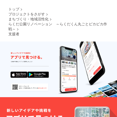
トップ
>
プロジェクトをさがす
>
まちづくり・地域活性化
>
らくだ公園リノベーション ～らくだくん丸ごとピカピカ作
戦～
>
支援者