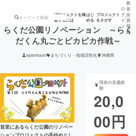
新
ロ
規
グ
会
プロジェクトを掲
はじ
プロジェクト
/
載するには
める
をさがす
イ
員
ン
登
らくだ公園リノベーション ～らく
録
だくん丸ごとピカピカ作戦～
人気のプロ
注目のリ
注目の新着プロ
募集終了が近いプ
もうすぐ公開
ayamixxxx
まちづくり・地域活性化
沖縄県
ジェクト
ターン
ジェクト
ロジェクト
されます
アート・写真
音楽
現在の支援総
額
20,0
テクノロジー・ガジェット
ゲーム・サ
00
円
映像・映画
書籍・雑誌
首里にあるらくだ公園のリノベー
ビジネス・起業
チャレンジ
ションプロジェクトの手始めとし