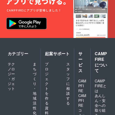
カテゴリー
起案サポート
サ
CAMP
ー
FIRE
テク
ま
プ
ス
ビ
につい
ノロ
ち
ロ
タ
ス
て
ジー
づ
ジ
ッ
・ガ
く
ェ
フ
CAM
CAMP
ジェ
り
ク
に
PFI
FIREと
ット
・
ト
相
RE
は
地
を
談
CAM
あんし
域
作
す
PFI
ん・安
活
る
る
RE
全への
性
資
コ
取り組
化
料