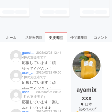
ホーム
活動報告
仲間募集
コメント
支援者
1
1
20
gueste87970f895
2025/02/28 12:44
4件
の支援者です
応援しています！頑
張ってください！
user_dfcf1f5e1d24
2025/02/28 09:50
1件
の支援者です
応援しています！頑
ayamix
張ってください！
user_999a9d504e04
2025/02/26 20:35
xxx
1件
の支援者です
応援しています！楽し
日本
みにしています♪
初めてのプ
user_043d2c20b424
2025/02/23 20:48