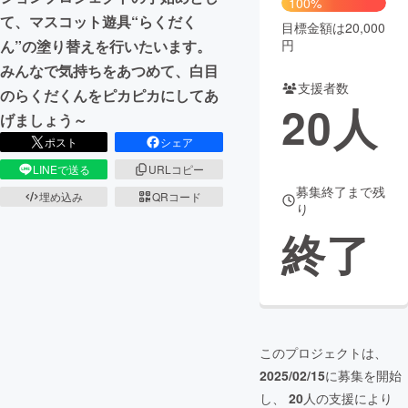
100%
て、マスコット遊具“らくだく
目標金額は20,000
まちづくり・地域活性化
円
ん”の塗り替えを行いたいます。
みんなで気持ちをあつめて、白目
支援者数
CAMPFIRE for Social Good
CAMPFIRE Creation
のらくだくんをピカピカにしてあ
20
人
CAMPFIREふるさと納税
machi-ya
コミュニティ
げましょう～
ポスト
シェア
LINEで送る
URLコピー
募集終了まで残
埋め込み
QRコード
り
終了
このプロジェクトは、
2025/02/15
に募集を開始
し、
20
人の支援により