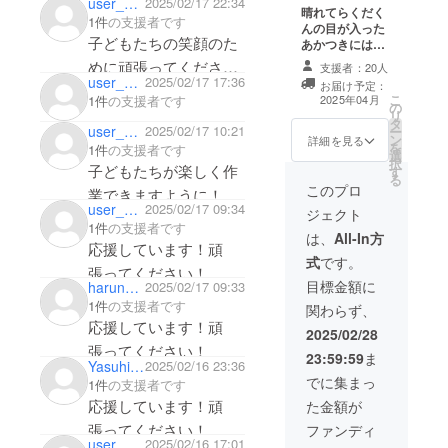
user_ea04ac85d3e4
2025/02/17 22:34
晴れてらくだく
1件
の支援者です
んの目が入った
子どもたちの笑顔のた
あかつきには、
ピカピカのらく
めに頑張ってくださ
支援者：20人
だくんお披露目
user_b1dfe6ff14e4
2025/02/17 17:36
お届け予定：
い！！
メールをお送り
こ
1件
の支援者です
2025年04月
の
させていただき
リ
タ
ます。
user_0425109f3fc4
2025/02/17 10:21
ー
ン
詳細を見る
を
1件
の支援者です
選
択
子どもたちが楽しく作
す
る
このプロ
業できますように！
user_24ab95387ec4
2025/02/17 09:34
ジェクト
1件
の支援者です
は、
All-In方
応援しています！頑
式
です。
張ってください！
目標金額に
harunatsu1404
2025/02/17 09:33
1件
の支援者です
関わらず、
応援しています！頑
2025/02/28
張ってください！
23:59:59
ま
Yasuhiko UCHIMA
2025/02/16 23:36
でに集まっ
1件
の支援者です
応援しています！頑
た金額が
張ってください！
ファンディ
user_03864d50de84
2025/02/16 17:01