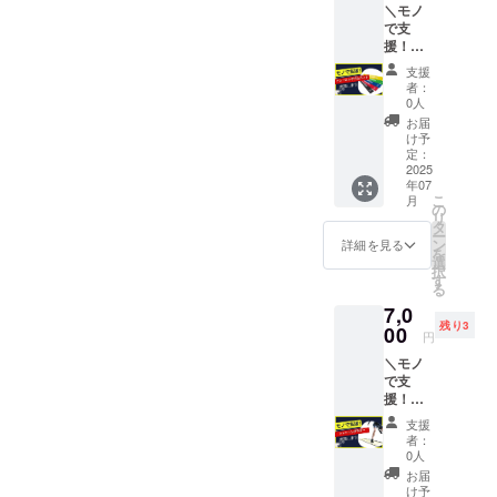
＼モノ
要個
ただき
で支
数：
ます。
援！ゴ
1000個
ムバン
【お礼
支援
ド／ 野
のメッ
者：
球塾で
セー
0人
日常的
ジ】 感
お届
に使
謝の気
け予
う”ゴム
持ちを
定：
バン
2025
込め
年07
ド”を寄
て、選
こ
月
贈でき
手たち
の
リ
るリ
からお
タ
ー
ターン
礼の
ン
詳細を見る
を
です。
メッ
選
択
必要個
セージ
す
る
数：１
をお送
7,0
０個 ・
りしま
残り3
モノの
00
す。 ※
円
どこか
画像は
＼モノ
にご希
イメー
で支
望のお
ジで
援！ト
名前や
す。実
レーニ
名称を
際に寄
支援
ングラ
記載さ
贈いた
者：
ダー／
せて頂
だくモ
0人
野球塾
きます
ノと異
お届
で日常
◯ ・
なる場
け予