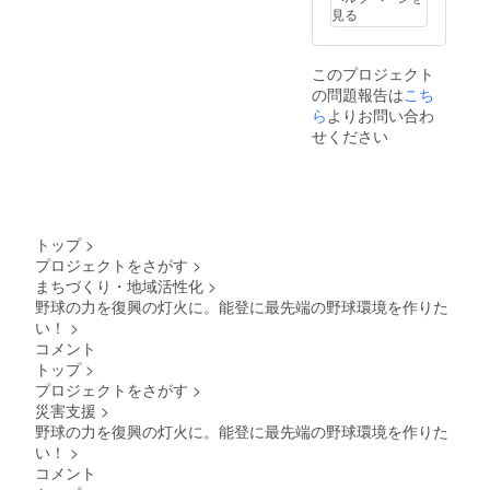
加(1回)
見る
※記載す
るロゴ
や社名
このプロジェクト
等、ス
の問題報告は
ポン
こち
サーに
ら
よりお問い合わ
関する
せください
詳細
を、プ
ロジェ
クト終
了後に
個別ご
トップ
>
連絡さ
プロジェクトをさがす
>
せてい
まちづくり・地域活性化
>
ただき
ます。
野球の力を復興の灯火に。能登に最先端の野球環境を作りた
い！
>
コメント
トップ
>
プロジェクトをさがす
>
災害支援
>
野球の力を復興の灯火に。能登に最先端の野球環境を作りた
い！
>
コメント