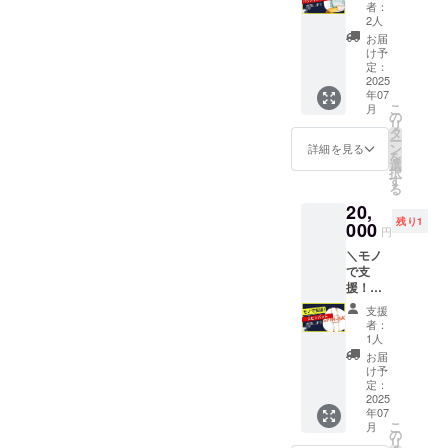
ティン
前や名
○○さん
Instagr
者：
グネッ
称を記
のおか
2人
am の
ト／ 野
載させ
げで鍛
ID（紹
お届
球塾で
て頂き
えられ
け予
介を希
日常的
ます◯
定：
てるよ
望され
に使
2025
・USIC
～」と
ない場
年07
う”バッ
の
か言い
合は”明
こ
月
ティン
Instagr
の
ます◯
記不
リ
グネッ
amで@
タ
備考欄
要"と記
ー
ト”を寄
メン
ン
に ①希
詳細を見る
入） を
を
贈でき
ション
選
望掲示
ご記入
択
るリ
をつけ
す
名（掲
くださ
る
ターン
てご紹
示を希
い。 ※
20,
です。
介させ
望され
画像は
残り1
必要台
000
て頂き
ない場
イメー
円
数：３
ます◯
合は”明
ジで
＼モノ
台 ・モ
・指導
記不
す。実
で支
ノのど
中に
要"と記
際に寄
援！ス
こかに
「いま
入）
贈いた
ピン
ご希望
○○さん
②Twitte
だくモ
支援
バット
のお名
のおか
r or
者：
ノと異
／ 野球
前や名
げで鍛
1人
Instagr
なる場
塾で日
称を記
えられ
am の
お届
合があ
常的に
載させ
てるよ
け予
ID（紹
りま
使う”ス
て頂き
定：
～」と
介を希
す。
ピン
2025
ます◯
か言い
望され
年07
バッ
・USIC
ます◯
ない場
こ
月
ト”を寄
の
の
備考欄
合は”明
リ
贈でき