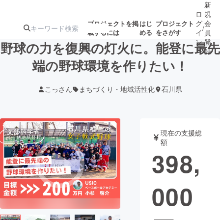
新
ロ
規
グ
会
プロジェクトを掲
はじ
プロジェクト
/
載するには
める
をさがす
イ
員
ン
登
野球の力を復興の灯火に。能登に最先
録
端の野球環境を作りたい！
人気のプロ
注目のリ
注目の新着プロ
募集終了が近いプ
もうすぐ公開
こっさん
まちづくり・地域活性化
石川県
ジェクト
ターン
ジェクト
ロジェクト
されます
アート・写真
音楽
現在の支援総
額
398,
テクノロジー・ガジェット
ゲーム・サ
000
映像・映画
書籍・雑誌
ビジネス・起業
チャレンジ