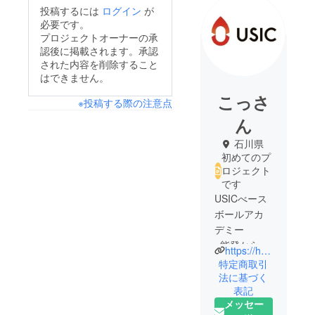
投稿するには
ログイン
が
必要です。
プロジェクトオーナーの承
認後に掲載されます。承認
された内容を削除すること
はできません。
こっさ
※投稿する際の注意点
ん
石川県
初めてのプ
ロジェクト
です
USICべース
ボールアカ
デミー
~能登から面
https://home.tsuku2.jp/storeDetail.php?scd=0000089214
白い人材を
特定商取引
世の中に送
法に基づく
表記
り出すベー
メッセー
スボールア