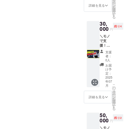
Instagr
タ
に ①希
記不
ー
るリ
amで@
ン
望掲示
詳細を見る
要"と記
を
ターン
メン
選
名（掲
入） を
択
です。
ション
す
示を希
ご記入
る
必要台
をつけ
望され
くださ
30,
数：２
てご紹
ない場
い。 ※
残り4
台 ・モ
000
介させ
合は”明
画像は
円
ノのど
て頂き
記不
イメー
＼モノ
こかに
ます◯
要"と記
ジで
で支
ご希望
・指導
入）
す。実
援！
のお名
中に
②Twitte
際に寄
ジャン
前や名
「いま
r or
贈いた
支援
ピング
称を記
○○さん
Instagr
者：
だくモ
BOX(小
載させ
のおか
0人
am の
ノと異
)／ 野球
て頂き
げでフ
ID（紹
お届
なる場
塾で日
ます◯
ルスイ
け予
介を希
合があ
常的に
・USIC
定：
ングで
望され
りま
使
2025
の
きるよ
ない場
す。
年07
う”ジャ
Instagr
～」と
合は”明
こ
月
ンピン
amで@
の
か言い
記不
リ
グ
メン
タ
ます◯
要"と記
ー
BOX(小
ション
ン
備考欄
詳細を見る
入） を
を
)”を寄
をつけ
選
に ①希
ご記入
択
贈でき
てご紹
す
望掲示
くださ
る
るリ
介させ
名（掲
い。 ※
50,
ターン
て頂き
示を希
画像は
残り2
です。
000
ます◯
望され
イメー
円
必要台
・指導
ない場
ジで
＼モノ
数：４
中に