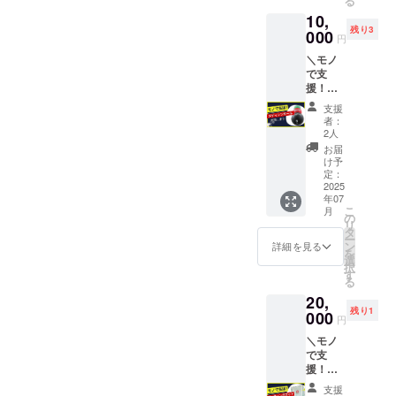
る
ターン
てご紹
合は空
10,
です。
介させ
欄）
残り3
必要個
000
て頂き
②Twitte
円
数：５
ます◯
r or
＼モノ
個 ・モ
・指導
Instagr
で支
ノのど
中に
am の
援！メ
こかに
「いま
ID（紹
ディシ
ご希望
○○さん
介を希
支援
ンボー
のお名
のおか
望され
者：
ル／ 野
前や名
げで鍛
2人
ない場
球塾で
称を記
えられ
合は空
お届
日常的
載させ
てるよ
け予
欄） を
に使
て頂き
定：
～」と
ご記入
う”メ
2025
ます◯
か言い
くださ
年07
ディシ
・USIC
ます◯
い。 ※
こ
月
ンボー
の
の
備考欄
画像は
リ
ル”を寄
Instagr
タ
に ①希
イメー
ー
贈でき
amで@
ン
望掲示
詳細を見る
ジで
を
るリ
メン
選
名（掲
す。実
択
ターン
ション
す
示を希
際に寄
る
です。
をつけ
望され
贈いた
20,
必要個
てご紹
ない場
だくモ
残り1
数：５
000
介させ
合は”明
ノと異
円
個 ・モ
て頂き
記不
なる場
＼モノ
ノのど
ます◯
要"と記
合があ
で支
こかに
・指導
入）
りま
援！
ご希望
中に
②Twitte
す。
バッ
のお名
「いま
r or
支援