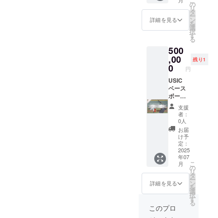
こ
備考欄
掲載
7月1日
記不
の
リ
に ①希
◇Insta
～2026
要"と記
タ
ー
望掲示
gramメ
年6月30
入） を
ン
詳細を見る
を
名（掲
ンショ
日の期
ご記入
選
択
示を希
ン＆タ
間の年
くださ
す
る
望され
グ投稿
間スポ
い。 ※
500
ない場
（契約
ンサー
画像は
合は”明
期間中 /
権で
,00
イメー
残り1
記不
全投
す。 リ
ジで
0
円
要"と記
稿） ◇
ター
す。実
入）
スポン
ン： ◇
USIC
際に寄
②Twitte
サーロ
バッ
ベース
贈いた
r or
ゴ入り
ティン
ボール
だくモ
Instagr
USIC
グマシ
アカデ
ノと異
支援
am の
ウェア
ンに社
ミー 年
なる場
者：
ID（紹
を作成
名刻印
間スポ
合があ
0人
介を希
し選手
◇リ
ンサー
りま
お届
望され
が着用
ニュー
権(プラ
す。
け予
ない場
※記載す
アル予
チナ) 期
定：
合は”明
るロゴ
定のHP
間：
2025
年07
記不
や社名
に社名
2025年
こ
月
要"と記
等、ス
掲載
7月1日
の
リ
入） を
ポン
【バ
～2026
タ
ー
ご記入
サーに
ナー掲
年6月30
ン
詳細を見る
を
くださ
関する
載】
日の期
選
択
い。 ※
詳細
◇Insta
間の年
す
る
画像は
を、プ
gramメ
間スポ
このプロ
イメー
ロジェ
ンショ
ンサー