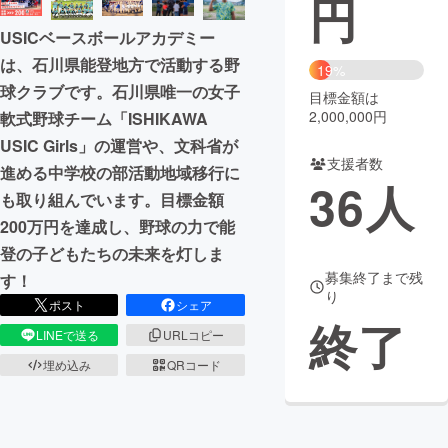
円
USICベースボールアカデミー
まちづくり・地域活性化
は、石川県能登地方で活動する野
19%
球クラブです。石川県唯一の女子
目標金額は
CAMPFIRE for Social Good
CAMPFIRE Creation
2,000,000円
軟式野球チーム「ISHIKAWA
CAMPFIREふるさと納税
machi-ya
コミュニティ
USIC Girls」の運営や、文科省が
支援者数
進める中学校の部活動地域移行に
36
人
も取り組んでいます。目標金額
200万円を達成し、野球の力で能
登の子どもたちの未来を灯しま
募集終了まで残
す！
り
ポスト
シェア
終了
LINEで送る
URLコピー
埋め込み
QRコード