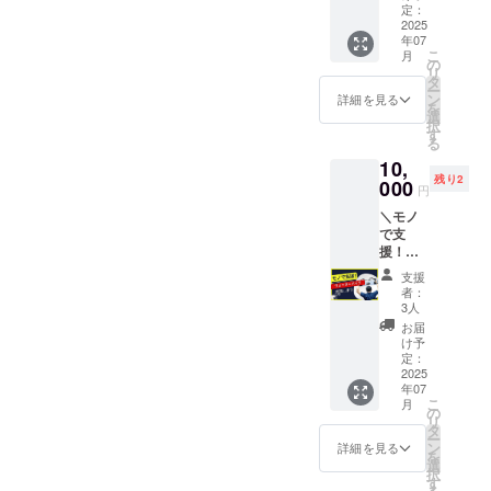
的に使
USICの
定：
合があ
う”ト
2025
Instagr
りま
年07
レーニ
amで@
す。
こ
月
ングラ
メン
の
リ
ダー”を
ション
タ
ー
寄贈で
をつけ
ン
詳細を見る
を
きるリ
てご紹
選
択
ターン
介させ
す
る
です。
て頂き
10,
必要個
ます◯
残り2
数：３
000
・指導
円
個 ・モ
中に
＼モノ
ノのど
「いま
で支
こかに
○○さん
援！
ご希望
のおか
ウォー
のお名
げで鍛
支援
ター
前や名
えられ
者：
バック
称を記
てるよ
3人
／ 野球
載させ
～」と
お届
塾で日
て頂き
か言い
け予
常的に
ます◯
定：
ます◯
使
2025
・USIC
備考欄
年07
う”ウォ
の
に ①希
こ
月
ーター
Instagr
の
望掲示
リ
バッ
amで@
タ
名（掲
ー
ク”を寄
メン
ン
示を希
詳細を見る
を
贈でき
ション
選
望され
択
るリ
をつけ
す
ない場