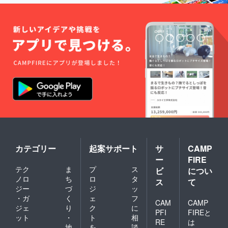
カテゴリー
起案サポート
サ
CAMP
ー
FIRE
テク
ま
プ
ス
ビ
につい
ノロ
ち
ロ
タ
ス
て
ジー
づ
ジ
ッ
・ガ
く
ェ
フ
CAM
CAMP
ジェ
り
ク
に
PFI
FIREと
ット
・
ト
相
RE
は
地
を
談