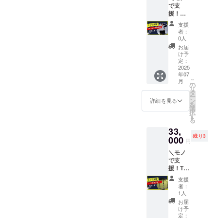
合は”明
す。実
で支
台 ・モ
「いま
記不
際に寄
援！
ノのど
○○さん
要"記
贈いた
ジャン
こかに
のおか
載）
だくモ
支援
ピング
ご希望
げで鍛
②Twitte
者：
ノと異
BOX(大
のお名
えられ
0人
r or
なる場
)／ 野球
前や名
てるよ
Instagr
お届
合があ
塾で日
称を記
～」と
け予
am の
りま
常的に
載させ
定：
か言い
ID（紹
す。
使
2025
て頂き
ます◯
介を希
年07
う”ジャ
ます◯
備考欄
望され
こ
月
ンピン
・USIC
の
に ①希
ない場
リ
グ
の
タ
望掲示
合は”明
ー
BOX(大
Instagr
ン
名（掲
詳細を見る
記不
を
)”を寄
amで@
選
示を希
要"記
択
贈でき
メン
す
望され
載） を
る
るリ
ション
ない場
ご記入
33,
ターン
をつけ
合は”明
くださ
残り3
です。
000
てご紹
記不
い。 ※
円
必要台
介させ
要"と記
画像は
＼モノ
数：２
て頂き
入）
イメー
で支
台 ・モ
ます◯
②Twitte
ジで
援！Tス
ノのど
・指導
r or
す。実
タンド
こかに
中に
Instagr
際に寄
支援
／ 野球
ご希望
「いま
am の
者：
贈いた
塾で日
のお名
○○さん
1人
ID（紹
だくモ
常的に
前や名
のおか
介を希
お届
ノと異
使う”T
称を記
げで鍛
け予
望され
なる場
スタン
載させ
定：
えられ
ない場