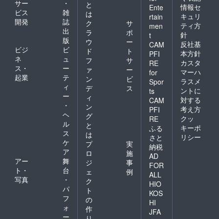
サー
・
と
情報セ
Ente
ビス
雑
は
キュリ
rtain
開発
誌
ク
サ
ティ方
men
出
ラ
ポ
針
t
版
ウ
ー
反社基
CAM
ビジ
ビ
ド
ト
本方針
PFI
ネ
ュ
フ
サ
カスタ
RE
ス・
ー
ァ
ー
マーハ
for
起業
テ
ン
ビ
ラスメ
Spor
ィ
デ
ス
ントに
ts
ー
ィ
対する
CAM
・
ン
考え方
PFI
ヘ
グ
クッ
RE
ル
と
キーポ
ふる
ス
は
リシー
さと
ケ
プ
実
納税
ア
ロ
施
AD
アー
舞
ジ
事
FOR
ト・
台
ェ
例
ALL
写真
・
ク
HIO
パ
ト
KOS
フ
の
HI
ォ
作
JFA
ー
り