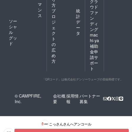
クラ
マ
方
ウド
ン
プ
統
ファ
ス
ロ
計
ン
ソー
ジ
デ
ディ
シャ
ェ
ー
ング
ル
ク
タ
mac
グッ
ト
hi-ya
ド
の
補助
広
金申
め
請サ
方
ポー
ト
「QRコード」は株式会社デンソーウェーブの登録商標です。
© CAMPFIRE,
会社概
採用情
パートナー
Inc.
要
報
募集
こっさん
さんへアンコール