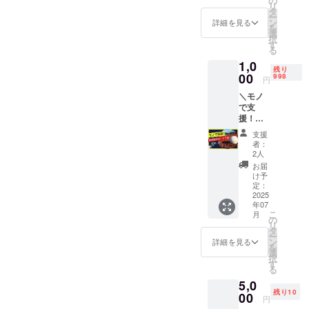
の
リ
レッス
プロ
タ
ー
ン（９
ジェク
ン
詳細を見る
を
０分）
ト終了
選
択
を受け
後に事
す
る
られま
務局よ
1,0
す。 有
り日程
残り
効期
00
調整の
998
円
限：
連絡を
＼モノ
2025年
させて
で支
7月～
いただ
援！軟
2026年
きま
式野球
6月
す。
支援
ボール
レッス
者：
／ これ
ン時
2人
がなけ
間：90
お届
れば始
分間 内
け予
まらな
容： ・
定：
い！ ”軟
2025
野球ス
年07
式野球
キル ※
こ
月
ボー
プロ
の
リ
ル”を
ジェク
タ
ー
1000円
ト終了
ン
詳細を見る
を
につき1
後に小
選
択
個寄贈
杉から
す
る
できる
日程調
5,0
リター
整の連
残り10
ンで
00
絡をさ
円
す。 必
せてい