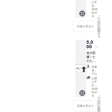
(Ishikawa
のメッ
け予
セー
定：
USIC Girls)
ジ】 感
2025
年07
謝の気
こ
月
選手と保護
持ちを
の
リ
込め
タ
者様が学び
ー
て、選
ン
詳細を見る
成長し共に
を
手たち
選
択
からお
笑えるアカ
す
る
礼の
デミーが
5,0
メッ
我々の強み
セージ
00
円
をお送
です！
全力応
りしま
援！た
す。
だただ
支援
支援
コース
者：
5,000円
17人
【お礼
お届
のメッ
け予
セー
定：
ジ】 感
2025
年07
謝の気
こ
月
持ちを
の
リ
込め
タ
ー
て、選
ン
詳細を見る
を
手たち
選
択