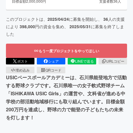
目標金額
2,000,000
円
支援者数
36
人
このプロジェクトは、
2025/04/24
に募集を開始し、
36
人の支援
により
398,000
円の資金を集め、
2025/05/31
に募集を終了しま
した
もう一度プロジェクトをやってほしい
ポスト
シェア
LINEで送る
URLコピー
埋め込み
QRコード
USICベースボールアカデミーは、石川県能登地方で活動
する野球クラブです。石川県唯一の女子軟式野球チーム
「ISHIKAWA USIC Girls」の運営や、文科省が進める中
学校の部活動地域移行にも取り組んでいます。目標金額
200万円を達成し、野球の力で能登の子どもたちの未来
を灯します！