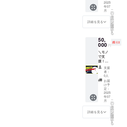
合があ
ド”を寄
2025
て頂き
てるよ
合は”明
りま
年07
贈でき
ます◯
～」と
記不
す。
こ
月
るリ
・USIC
の
か言い
要"と記
リ
ターン
の
タ
ます◯
入） を
ー
です。
Instagr
ン
備考欄
詳細を見る
ご記入
を
必要台
amで@
選
に ①希
くださ
択
数：４
メン
す
望掲示
い。 ※
る
台 ・モ
ション
名（掲
画像は
50,
ノのど
をつけ
示を希
イメー
残り2
こかに
000
てご紹
望され
ジで
円
ご希望
介させ
ない場
す。実
＼モノ
のお名
て頂き
合は”明
際に寄
で支
前や名
ます◯
記不
贈いた
援！屋
称を記
・指導
要"と記
だくモ
内用
載させ
中に
入）
ノと異
支援
ピッチ
て頂き
「いま
②Twitte
者：
なる場
ングマ
ます◯
○○さん
0人
r or
合があ
シン／
・USIC
のおか
Instagr
お届
りま
野球塾
の
げで鍛
け予
am の
す。
で日常
Instagr
定：
えられ
ID（紹
的に使
2025
amで@
てるよ
介を希
年07
う”屋内
メン
～」と
望され
こ
月
用ピッ
ション
の
か言い
ない場
リ
チング
をつけ
タ
ます◯
合は”明
ー
マシ
てご紹
ン
備考欄
詳細を見る
記不
を
ン”を寄
介させ
選
に ①希
要"と記
択
贈でき
て頂き
す
望掲示
入） を
る
るリ
ます◯
名（掲
ご記入