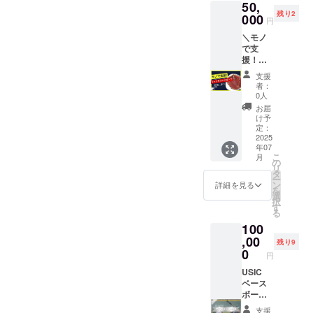
50,
ターン
・指導
示を希
くださ
残り2
です。
000
中に
望され
い。 ※
円
必要台
「いま
ない場
画像は
＼モノ
数：２
○○さん
合は”明
イメー
で支
台 ・モ
のおか
記不
ジで
援！
ノのど
げで鍛
要"と記
す。実
キャッ
こかに
えられ
入）
際に寄
支援
チャー
ご希望
てるよ
②Twitte
者：
贈いた
グロー
のお名
～」と
0人
r or
だくモ
ブ／ 野
前や名
か言い
Instagr
お届
ノと異
球塾で
称を記
ます◯
け予
am の
なる場
日常的
載させ
定：
備考欄
ID（紹
合があ
に使
2025
て頂き
に ①希
介を希
りま
年07
う”キャ
ます◯
望掲示
望され
す。
こ
月
ッ
・USIC
の
名（掲
ない場
リ
チャー
の
タ
示を希
合は”明
ー
グロー
Instagr
ン
望され
詳細を見る
記不
を
ブ”を寄
amで@
選
ない場
要"と記
択
贈でき
メン
す
合は”明
入） を
る
るリ
ション
記不
ご記入
100
ターン
をつけ
要"と記
くださ
です。
,00
てご紹
入）
い。 ※
残り9
必要個
介させ
0
②Twitte
画像は
円
数：２
て頂き
r or
イメー
個 ・モ
USIC
ます◯
Instagr
ジで
ノのど
ベース
・指導
am の
す。実
こかに
ボール
中に
ID（紹
際に寄
ご希望
アカデ
「いま
介を希
贈いた
支援