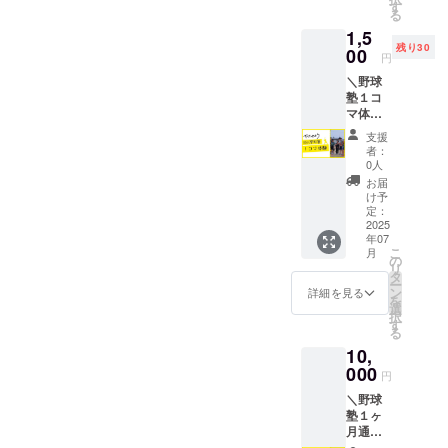
からお
す
る
礼の
1,5
メッ
残り30
セージ
00
円
をお送
＼野球
りしま
塾１コ
す。
マ体験
【HPに
券／
お名前
支援
USICの
掲載】
者：
野球塾
支援者
0人
を１コ
様のお
お届
マをお
名前を
け予
得に体
掲載し
定：
験でき
2025
ます。
年07
る権利
(希望さ
こ
月
です。
れる方
の
リ
（通常
のみ) 掲
タ
ー
価格
載期
ン
詳細を見る
を
2,200
間：
選
択
円） 有
2025年
す
る
効期
7月1
10,
限：
日〜
2025年
000
2026年
円
7月～
6月31日
＼野球
2026年
までの
塾１ヶ
6月 内
12ヶ月
月通い
容：お
間 掲載
放題券