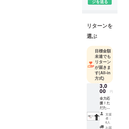
ジを送る
カデミー~
理念：楽し
く挑戦する
リターンを
ミッショ
ン：面白い
選ぶ
人材を育て
る
目標金額
未達でも
▶活動拠点 /
リターン
石川県七尾
が届きま
す
(All-in
市
方式)
▶レッスン /
3,0
U-10・U-
00
12・U-15ク
円
ラス
全力応
援！た
▶チーム / 小
だただ
学生・中学
支援
支援
コース
生・女子軟
者：
3,000円
6人
式野球
【お礼
お届