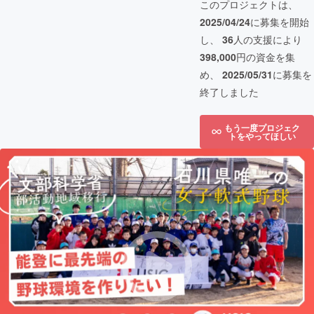
このプロジェクトは、
2025/04/24
に募集を開始
し、
36
人の支援により
398,000
円の資金を集
め、
2025/05/31
に募集を
終了しました
もう一度プロジェク
トをやってほしい