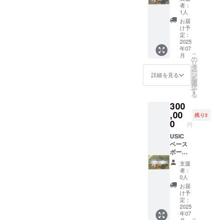
のお名
ミー 年
○○さん
望され
だくモ
者：
前や名
間スポ
のおか
ない場
1人
ノと異
称を記
ンサー
げで鍛
合は”明
なる場
お届
載させ
権(シル
えられ
記不
け予
合があ
て頂き
バー) 期
てるよ
定：
要"と記
りま
ます◯
間：
2025
～」と
入） を
す。
年07
・USIC
2025年
か言い
ご記入
こ
月
の
7月1日
ます◯
の
くださ
リ
Instagr
～2026
備考欄
タ
い。 ※
ー
amで@
年6月30
に ①希
ン
画像は
詳細を見る
を
メン
日の期
望掲示
選
イメー
択
ション
間の年
名（掲
す
ジで
る
をつけ
間スポ
示を希
す。実
300
てご紹
ンサー
望され
際に寄
介させ
権で
,00
ない場
贈いた
残り3
て頂き
す。 リ
合は”明
0
だくモ
円
ます◯
ター
記不
ノと異
・指導
ン： ◇
USIC
要"と記
なる場
中に
バッ
ベース
入）
合があ
「いま
ティン
ボール
②Twitte
りま
○○さん
グマシ
アカデ
r or
す。
支援
のおか
ンに社
ミー 年
Instagr
者：
げで鍛
名刻印
間スポ
am の
0人
えられ
◇リ
ンサー
ID（紹
お届
てるよ
ニュー
権(ゴー
介を希
け予
～」と
アル予
ルド) 期
望され
定：
か言い
定のHP
間：
2025
ない場
年07
ます◯
に社名
2025年
合は”明
月