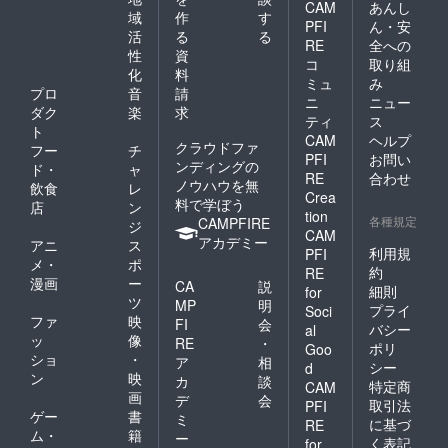
CAM
あんし
域
作
す
PFI
ん・安
活
る
る
RE
全への
性
資
コ
取り組
化
料
ミュ
み
プロ
音
請
ニ
ニュー
ダク
楽
求
ティ
ス
ト
CAM
ヘルプ
クラウドファ
フー
チ
PFI
お問い
ンディングの
ド・
ャ
RE
合わせ
ノウハウを無
飲食
レ
Crea
料で学ぼう
店
ン
tion
各種規定
CAMPFIRE
ジ
CAM
アカデミー
アニ
ス
利用規
PFI
メ・
ポ
約
RE
漫画
ー
CA
説
細則
for
ツ
MP
明
プライ
Soci
ファ
映
FI
会
バシー
al
ッ
像
RE
・
ポリ
Goo
ショ
・
ア
相
シー
d
ン
映
カ
談
特定商
CAM
画
デ
会
取引法
PFI
ゲー
書
ミ
に基づ
RE
ム・
籍
ー
く表記
for