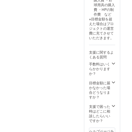
詳細
サーロ
球用具の購入
を、プ
ゴ入り
費 ・HPの制
ロジェ
USIC
作費 など
クト終
ウェア
※目標金額を超
了後に
を作成
えた場合はプロ
個別ご
し選手
ジェクトの運営
連絡さ
が着用
費に充てさせて
せてい
◇案件
いただきます。
ただき
PR（年
ます。
1回）
◇野球
支援に関するよ
塾の年
くある質問
間参加
券(1名)
手数料はいく
◇企業
らかかります
様プレ
か？
ゼンツ
の野球
目標金額に届
大会を
かなかった場
企画実
合どうなりま
施(1回)
すか？
◇企業
様が主
支援で困った
催する
時はどこに相
企画に
談したらいい
USIC選
ですか？
手/保護
者が参
ヘルプページを