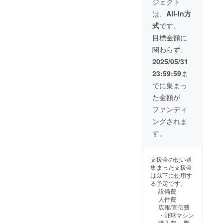
ジェクト
ジで
クト終
ン＆タ
権で
す。実
了後に
グ投稿
す。 リ
は、
All-In方
際に寄
個別ご
（契約
ター
式
です。
贈いた
連絡さ
期間中 /
ン： ◇
だくモ
せてい
全投
バッ
目標金額に
ノと異
ただき
稿） ◇
ティン
関わらず、
なる場
ます。
スポン
グマシ
合があ
サーロ
ンに社
2025/05/31
りま
ゴ入り
名刻印
23:59:59
ま
す。
USIC
◇リ
ウェア
ニュー
でに集まっ
を作成
アル予
た金額が
し選手
定のHP
が着用
に社名
ファンディ
◇案件
掲載
ングされま
PR（年
【大バ
1回）
ナー掲
す。
◇野球
載】
塾の年
◇Insta
間参加
gramメ
支援金の使い道
券(1名)
ンショ
集まった支援金
※記載す
ン＆タ
は以下に使用す
るロゴ
グ投稿
る予定です。
や社名
（契約
設備費
等、ス
期間中 /
人件費
ポン
全投
広報/宣伝費
サーに
稿） ◇
・野球マシン
関する
スポン
購入費 ・野