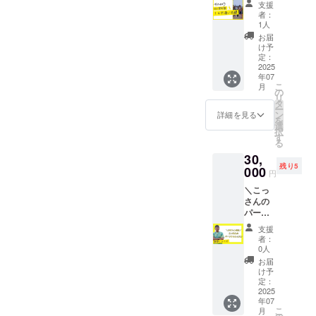
好きな
方法：
支援
／ USIC
コマを
文字の
者：
の野球
１つ選
み 支援
1人
塾に
択して
時、備
お届
１ヶ月
参加す
考欄に
け予
お得に
る事が
定：
希望さ
通い放
2025
できま
れるお
年07
題でき
す ※プ
名前を
こ
月
る権利
ロジェ
の
ご記入
リ
です。
クト終
タ
くださ
ー
（通常
了後に
ン
い。
詳細を見る
を
価格
事務局
選
択
15,000
より日
す
る
円） 有
程調整
30,
効期
の連絡
残り5
限：
000
をさせ
円
2025年
ていた
＼こっ
7月～
だきま
さんの
2026年
す。
パーソ
6月 内
ナル
容： 有
支援
レッス
効期限
者：
ン！／
中のお
0人
USIC代
好きな
お届
表小杉
１ヶ月
け予
啓介に
間通い
定：
よる、
2025
放題で
年07
パーソ
きま
こ
月
ナル
す。 ※