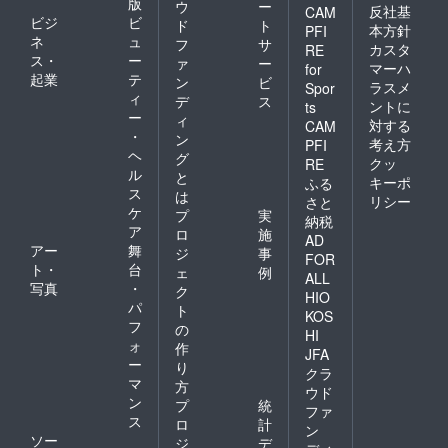
版
ウ
ー
反社基
CAM
ビジ
ビ
ド
ト
本方針
PFI
ネ
ュ
フ
サ
カスタ
RE
ス・
ー
ァ
ー
マーハ
for
起業
テ
ン
ビ
ラスメ
Spor
ィ
デ
ス
ントに
ts
ー
ィ
対する
CAM
・
ン
考え方
PFI
ヘ
グ
クッ
RE
ル
と
キーポ
ふる
ス
は
リシー
さと
ケ
プ
実
納税
ア
ロ
施
AD
アー
舞
ジ
事
FOR
ト・
台
ェ
例
ALL
写真
・
ク
HIO
パ
ト
KOS
フ
の
HI
ォ
作
JFA
ー
り
クラ
マ
方
ウド
ン
プ
統
ファ
ス
ロ
計
ン
ソー
ジ
デ