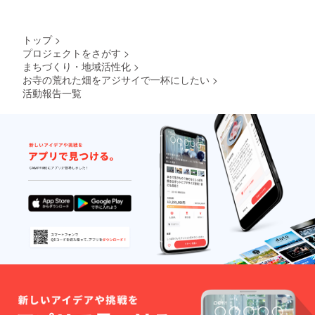
トップ
>
プロジェクトをさがす
>
まちづくり・地域活性化
>
お寺の荒れた畑をアジサイで一杯にしたい
>
活動報告一覧