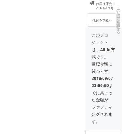
供養を行いたい
お越しいた
お届け予定：
と 思い
だけない場合に
こ
2018年09月
の
ます。 ２、
は、ご希望の原
リ
タ
禅寺体験（坐
稿 （ご祈祷
ー
ン
禅・写経・法
詳細を見る
と先祖供養）に
を
選
話）のうちどれ
基づき単独で行
択
す
でも 行
い、 その終
る
うことが可能で
このプロ
了をメールにて
す。 ３、
お知らせ致しま
ジェクト
ホームページ・
す。 禅寺体
お知らせにござ
は、
All-In方
験（坐禅・写
います
経・法話）につ
式
です。
「お寺ライブ」
いては、
にご招待いたし
目標金額に
メールでは、困
ます。
難のため、来ら
関わらず、
http://www.joga
れる方のみとな
nji.com/new2/
2018/09/07
ります。 ※ 支
４、支援者
援者様のどなた
23:59:59
ま
のお名前を書い
でも、アジサイ
た札をアジサイ
でに集まっ
をご覧頂けま
の前に
す。
た金額が
立てます。
お越しいただく
ファンディ
場合には、交通
ングされま
費は含まれてい
ません の
す。
で、自費でお願
いします。