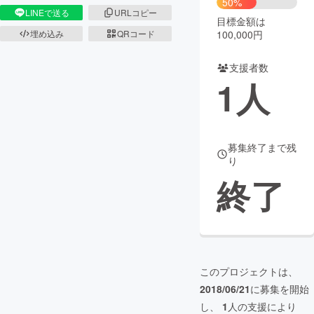
50%
LINEで送る
URLコピー
目標金額は
まちづくり・地域活性化
埋め込み
QRコード
100,000円
支援者数
CAMPFIRE for Social Good
CAMPFIRE Creation
1
人
CAMPFIREふるさと納税
machi-ya
コミュニティ
募集終了まで残
り
終了
このプロジェクトは、
2018/06/21
に募集を開始
し、
1
人の支援により