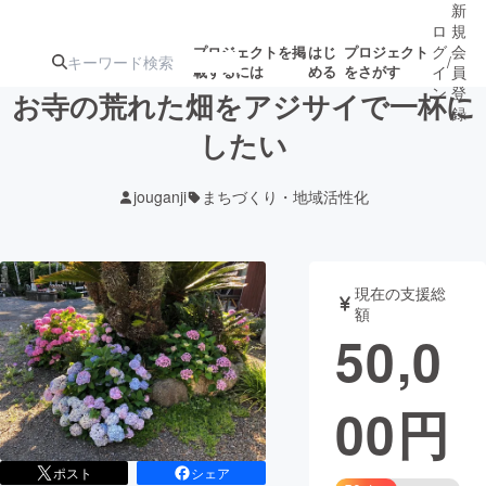
新
ロ
規
グ
会
プロジェクトを掲
はじ
プロジェクト
/
載するには
める
をさがす
イ
員
ン
登
お寺の荒れた畑をアジサイで一杯に
録
したい
人気のプロ
注目のリ
注目の新着プロ
募集終了が近いプ
もうすぐ公開
jouganji
まちづくり・地域活性化
ジェクト
ターン
ジェクト
ロジェクト
されます
アート・写真
音楽
現在の支援総
額
50,0
テクノロジー・ガジェット
ゲーム・サ
00
円
映像・映画
書籍・雑誌
ビジネス・起業
チャレンジ
ポスト
シェア