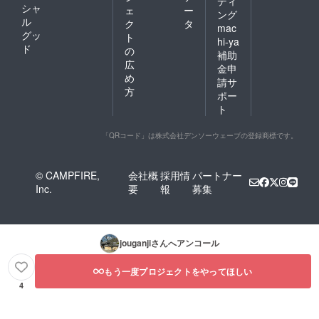
ディ
シャ
ェ
ー
ング
ル
ク
タ
mac
グッ
ト
hi-ya
ド
の
補助
広
金申
め
請サ
方
ポー
ト
「QRコード」は株式会社デンソーウェーブの登録商標です。
© CAMPFIRE,
会社概
採用情
パートナー
Inc.
要
報
募集
jouganji
さんへアンコール
もう一度プロジェクトをやってほしい
4