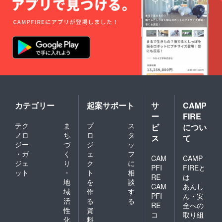
カテゴリー
起案サポート
サ
CAMP
ー
FIRE
テク
ま
プ
ス
ビ
につい
ノロ
ち
ロ
タ
ス
て
ジー
づ
ジ
ッ
・ガ
く
ェ
フ
CAM
CAMP
ジェ
り
ク
に
PFI
FIREと
ット
・
ト
相
RE
は
地
を
談
CAM
あんし
域
作
す
PFI
ん・安
活
る
る
RE
全への
性
資
コ
取り組
化
料