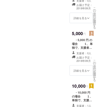
支援者：0人
行いたいと
お届け予定：
思いま
こ
2018年09月
の
す。 お越し
リ
タ
いただく場合に
ー
ン
は、交通費は含
詳細を見る
を
選
まれていません
択
す
ので、自費
る
でお願いしま
5,000
す。 お越し
円
いただけない場
・5,000 円 の
合には、ご希望
場合 １、単
の原稿に基づき
独で、支援者の
こちら単独
ご祈祷と先祖供
で行い、その終
支援者：0人
養を行いたいと
了をメールにて
お届け予定：
思いま
お知らせ 致
こ
2018年09月
の
す。 ２、禅
します。 ※
リ
タ
寺体験（坐禅・
支援者様のどな
ー
ン
写経・法話）の
詳細を見る
たでも、アジサ
を
選
うちいずれかを
イをご覧頂けま
択
す
行うこ
す。
る
とが可能です。
10,000
お越しいた
円
だく場合には、
・10,000 円
交通費は含まれ
の場合 １、
ていません
単独で、支援者
ので、自費でお
のご祈祷と先祖
願いします。
支援者：1人