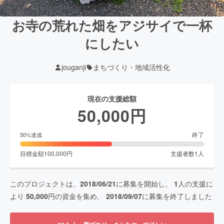
お寺の荒れた畑をアジサイで一杯
にしたい
jouganji
まちづくり・地域活性化
現在の支援総額
50,000
円
終了
50
%達成
目標金額
100,000
円
支援者数
1
人
このプロジェクトは、
2018/06/21
に募集を開始し、
1
人の支援に
より
50,000
円の資金を集め、
2018/09/07
に募集を終了しました