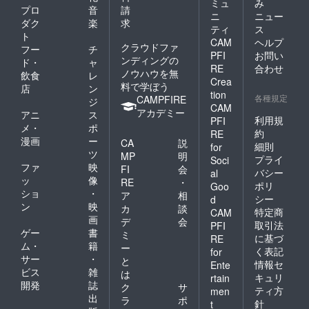
ミュ
み
プロ
音
請
ニ
ニュー
ダク
楽
求
ティ
ス
ト
CAM
ヘルプ
クラウドファ
フー
チ
PFI
お問い
ンディングの
ド・
ャ
RE
合わせ
ノウハウを無
飲食
レ
Crea
料で学ぼう
店
ン
tion
各種規定
CAMPFIRE
ジ
CAM
アカデミー
アニ
ス
利用規
PFI
メ・
ポ
約
RE
漫画
ー
CA
説
細則
for
ツ
MP
明
プライ
Soci
ファ
映
FI
会
バシー
al
ッ
像
RE
・
ポリ
Goo
ショ
・
ア
相
シー
d
ン
映
カ
談
特定商
CAM
画
デ
会
取引法
PFI
ゲー
書
ミ
に基づ
RE
ム・
籍
ー
く表記
for
サー
・
と
情報セ
Ente
ビス
雑
は
キュリ
rtain
開発
誌
ク
サ
ティ方
men
出
ラ
ポ
針
t