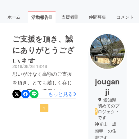
ホーム
支援者
仲間募集
コメント
活動報告
1
1
ご支援を頂き、誠
にありがとうござ
います。
2018/08/28 18:48
思いがけなく高額のご支援
jougan
を頂き、とても嬉しく存じ
ji
ます。丁重に活用させて頂
もっと見る
きたく存じます。 その後の
愛知県
初めてのプ
様子をご覧になる場合に
1
ロジェクト
は、成願寺ホームページの
です
神光山 成
ブログを見て頂ければ、進
願寺 の住
展の様子をご覧いただける