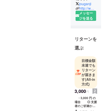
と思います。 成願寺 合掌
jouganji
http://www.joganji.com/
メッセー
ジを送る
リターンを
選ぶ
目標金額
未達でも
リターン
が届きま
す
(All-in
方式)
3,000
円
・3,000 円 の
場合 ◎ 支援
者のご祈祷か先
祖供養を合同で