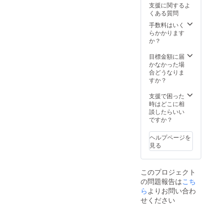
お越しいただけ
支援に関するよ
ない場合には、
くある質問
ご希望の原稿
手数料はいく
（ご祈祷と
らかかります
先祖供養）に基
か？
づき単独で行
い、 その終
目標金額に届
了をメールにて
かなかった場
お知らせ致しま
合どうなりま
す。 禅寺体
すか？
験（坐禅・写
経・法話）につ
支援で困った
いては、
時はどこに相
メールでは、困
談したらいい
難のため、来ら
ですか？
れる方のみ
となります。
※ 支援者様のど
ヘルプページを
なたでも、アジ
見る
サイをご覧頂け
ます。
このプロジェクト
の問題報告は
こち
ら
よりお問い合わ
せください