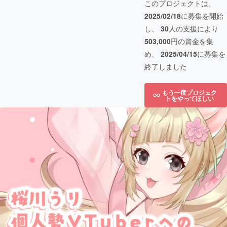
このプロジェクトは、
2025/02/18
に募集を開始
し、
30
人の支援により
503,000
円の資金を集
め、
2025/04/15
に募集を
終了しました
もう一度プロジェク
トをやってほしい