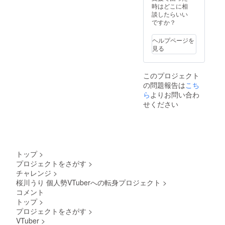
してのお名前掲
時はどこに相
載(YouTubeや各
談したらいい
種SNS) ︎︎ ⟡掲載期
ですか？
間〈5月中
~VTuberとして
ヘルプページを
の活動が続く限
見る
り〉 ︎︎ ⟡掲載方法
〈YouTubeコ
ミュニティまた
このプロジェクト
SNSへお名前を
の問題報告は
こち
画像数枚にまと
ら
よりお問い合わ
めて投稿、クラ
ウドファンディ
せください
ング終了後の配
信や動画にて概
要欄にお名前の
掲載〉 ※備考欄
に掲載するお名
前の記入をお願
トップ
>
いします ※企業
プロジェクトをさがす
>
様の場合は企業
チャレンジ
>
名や企業名＋担
桜川うり 個人勢VTuberへの転身プロジェクト
>
当者様のお名前
の掲載となりま
コメント
す ※掲載不要の
トップ
>
場合は備考欄は
プロジェクトをさがす
>
空欄のままでお
VTuber
>
願いします