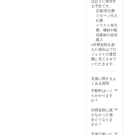
は以下に使用す
いします ※企業
ルにてご連絡致
載方法
る予定です。
様の場合は企業
します ･リター
〈YouTubeコ
広報/宣伝費
名や企業名＋担
ン限定イラスト
ミュニティまた
リターン仕入
当者様のお名前
マグカップ ︎︎⟡サ
SNSへお名前を
れ費
の掲載となりま
イズ 直径約8cm
画像数枚にまと
イラスト発注
す ※掲載不要の
高さ約9.2cm ･
めて投稿、クラ
費、機材や配
場合は備考欄は
桜川うり 等身大
ウドファンディ
信素材の追加
空欄のままでお
パネル ︎︎⟡見晴ら
ング終了後の配
購入
願いします
しの丘真壁うり
信や動画にて概
※目標金額を超
坊内に展示して
要欄にお名前の
えた場合はプロ
いた等身大パネ
掲載〉 ※備考欄
ジェクトの運営
ルとなります ︎︎⟡
に掲載するお名
費に充てさせて
約半年程展示さ
前の記入をお願
いただきます。
れていたため多
いします ※企業
少の汚れがあり
様の場合は企業
ます ︎︎⟡サイズ 高
名や企業名＋担
支援に関するよ
さ約160cm 横幅
当者様のお名前
くある質問
約100cm ︎︎⟡パネ
の掲載となりま
ル自体の材質は
手数料はいく
す ※掲載不要の
スチレンボー
らかかります
場合は備考欄は
ド、スチール製
か？
空欄のままでお
のスタンドが付
願いします
いています(軽い
目標金額に届
ので1人で組み立
かなかった場
てや移動が可能
合どうなりま
です) ･クラウド
すか？
ファンディング
終了後 支援者と
支援で困った