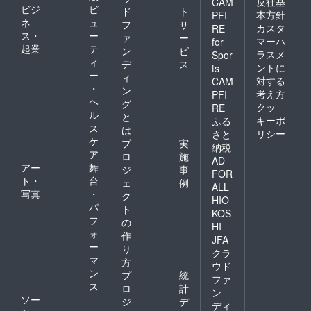
反社基
CAM
ビジ
ビ
ド
ト
本方針
PFI
ネ
ュ
フ
サ
カスタ
RE
ス・
ー
ァ
ー
マーハ
for
起業
テ
ン
ビ
ラスメ
Spor
ィ
デ
ス
ントに
ts
ー
ィ
対する
CAM
・
ン
考え方
PFI
ヘ
グ
クッ
RE
ル
と
キーポ
ふる
ス
は
リシー
さと
ケ
プ
実
納税
ア
ロ
施
AD
アー
舞
ジ
事
FOR
ト・
台
ェ
例
ALL
写真
・
ク
HIO
パ
ト
KOS
フ
の
HI
ォ
作
JFA
ー
り
クラ
マ
方
ウド
ン
プ
統
ファ
ス
ロ
計
ン
ソー
ジ
デ
ディ