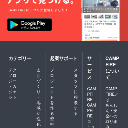
カテゴリー
起案サポート
サ
CAMP
ー
FIRE
テク
ま
プ
ス
ビ
につい
ノロ
ち
ロ
タ
ス
て
ジー
づ
ジ
ッ
・ガ
く
ェ
フ
CAM
CAMP
ジェ
り
ク
に
PFI
FIREと
ット
・
ト
相
RE
は
地
を
談
CAM
あんし
域
作
す
PFI
ん・安
活
る
る
RE
全への
性
資
コ
取り組
化
料
ミュ
み