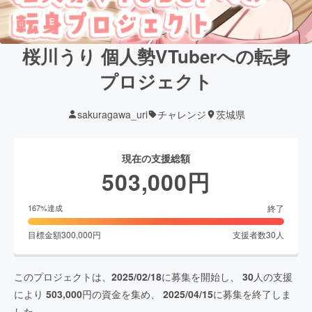
桜川うり 個人勢VTuberへの転身
プロジェクト
sakuragawa_uri
チャレンジ
茨城県
現在の支援総額
503,000
円
終了
167
%達成
目標金額
300,000
円
支援者数
30
人
このプロジェクトは、
2025/02/18
に募集を開始し、
30
人の支援
により
503,000
円の資金を集め、
2025/04/15
に募集を終了しま
した