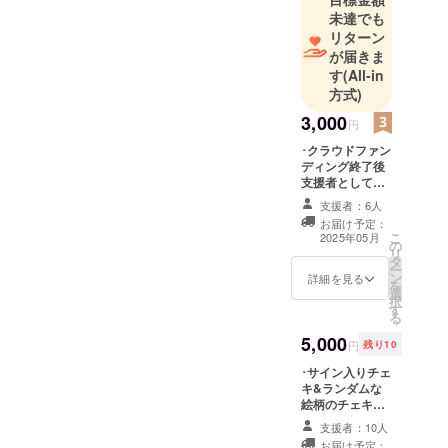
未達でも
リターン
が届きま
す
(All-in
方式)
3,000
円
･クラウドファン
ディング終了後
支援者としての
お名前掲載
支援者：6人
(YouTubeや各種
お届け予定：
SNS) ︎︎⟡掲載期間
こ
2025年05月
の
〈5月中~VTuber
リ
タ
としての活動が
ー
ン
続く限り〉 ︎︎⟡掲
詳細を見る
を
選
載方法
択
す
〈YouTubeコ
る
ミュニティまた
5,000
SNSへお名前を
円
残り10
画像数枚にまと
･サイン入りチェ
めて投稿、クラ
キ&ランダムな
ウドファンディ
絵柄のチェキの2
ング終了後の配
枚セット ︎︎⟡チェ
信や動画にて概
支援者：10人
キサイズ
要欄にお名前の
お届け予定：