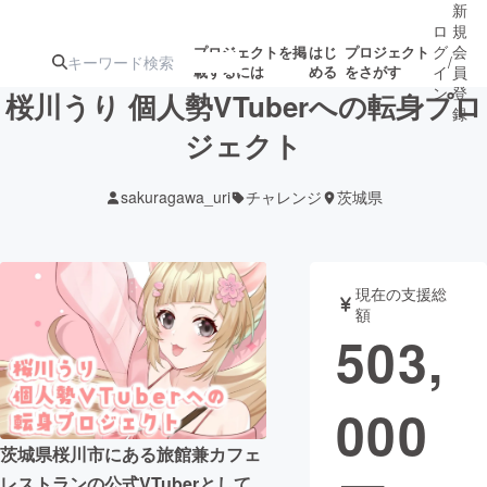
新
ロ
規
グ
会
プロジェクトを掲
はじ
プロジェクト
/
載するには
める
をさがす
イ
員
ン
登
桜川うり 個人勢VTuberへの転身プロ
録
ジェクト
人気のプロ
注目のリ
注目の新着プロ
募集終了が近いプ
もうすぐ公開
sakuragawa_uri
チャレンジ
茨城県
ジェクト
ターン
ジェクト
ロジェクト
されます
アート・写真
音楽
現在の支援総
額
503,
テクノロジー・ガジェット
ゲーム・サ
000
映像・映画
書籍・雑誌
茨城県桜川市にある旅館兼カフェ
ビジネス・起業
チャレンジ
レストランの公式VTuberとして