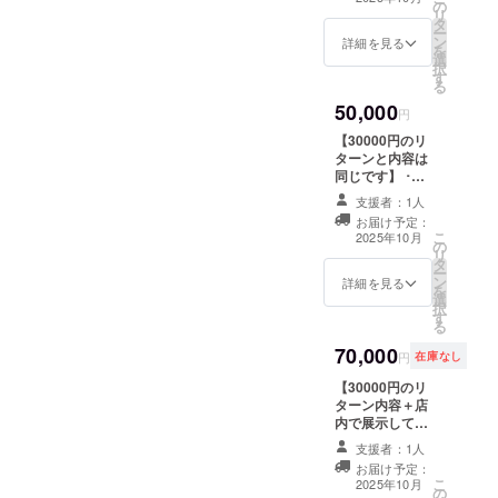
ドファンディン
空欄のままでお
の
サイズ
リ
⟡リターン品制
グ終了後 支援者
願いします
タ
70mm×70mm以
ー
作に使用するイ
としてのお名前
ン
内を予定してい
詳細を見る
を
ラストの1枚絵の
掲載(YouTubeや
選
ます ･リターン
択
データをお渡し
各種SNS) ︎︎ ⟡掲載
す
限定イラスト ア
る
する予定です ⟡
期間〈5月中
クリルスタンド ︎︎
クラウドファン
~VTuberとして
50,000
⟡サイズ
円
ディング終了後
の活動が続く限
120mm×150m
にイラストを発
【30000円のリ
り〉 ︎︎ ⟡掲載方法
m以内を予定し
注する為、サイ
ターンと内容は
〈YouTubeコ
ています ※アク
ズなどの詳細は
同じです】 ･リ
ミュニティまた
リルキーホル
分かり次第メー
ターン限定イラ
SNSへお名前を
ダーとアクリル
支援者：1人
ルにてご連絡致
スト アクリル
画像数枚にまと
スタンドは各種
お届け予定：
します ･リター
キーホルダー ︎︎ ⟡
めて投稿、クラ
こ
別のイラストを
2025年10月
の
ン限定イラスト
サイズ
ウドファンディ
リ
使用予定です ･
タ
マグカップ ︎︎⟡サ
70mm×70mm以
ング終了後の配
ー
リターン限定イ
ン
イズ 直径約8cm
内を予定してい
詳細を見る
信や動画にて概
を
ラスト 壁紙配布 ︎︎
選
高さ約9.2cm ･
ます ･リターン
要欄にお名前の
択
⟡リターン品制
す
クラウドファン
限定イラスト ア
掲載〉 ※備考欄
る
作に使用するイ
ディング終了後
クリルスタンド ︎︎
に掲載するお名
ラストの1枚絵の
70,000
支援者としての
⟡サイズ
前の記入をお願
円
在庫なし
データをお渡し
お名前掲載
120mm×150m
いします ※企業
する予定です ⟡
【30000円のリ
(YouTubeや各種
m以内を予定し
様の場合は企業
クラウドファン
ターン内容＋店
SNS) ︎︎ ⟡掲載期間
ています ※アク
名や企業名＋担
ディング終了後
内で展示してい
〈5月中~VTuber
リルキーホル
当者様のお名前
にイラストを発
た等身大パネ
としての活動が
ダーとアクリル
の掲載となりま
支援者：1人
注する為、サイ
ル】 ･リターン
続く限り〉 ︎︎ ⟡掲
スタンドは各種
す ※掲載不要の
ズなどの詳細は
お届け予定：
限定イラスト ア
載方法
別のイラストを
場合は備考欄は
こ
2025年10月
分かり次第メー
の
クリルキーホル
〈YouTubeコ
使用予定です ･