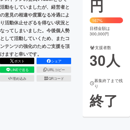
円
活動をしていましたが、経営者と
まちづくり・地域活性化
の意見の相違や度重なる冷遇によ
167%
り活動休止せざるを得ない状況と
目標金額は
CAMPFIRE for Social Good
CAMPFIRE Creation
なってしまいました。今後個人勢
300,000円
CAMPFIREふるさと納税
machi-ya
コミュニティ
として活動していくため、またコ
ンテンツの強化のためご支援を頂
支援者数
30
人
けますと幸いです。
ポスト
シェア
LINEで送る
URLコピー
埋め込み
QRコード
募集終了まで残
り
終了