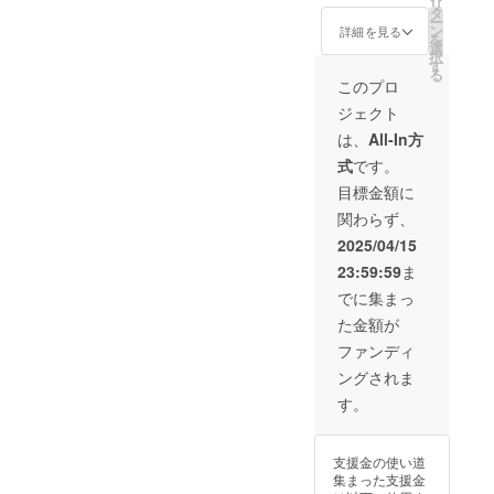
空欄のままでお
リ
ルにてご連絡致
タ
ダー ︎︎ ⟡サイズ
ミュニティまた
リターン限定イ
願いします
ー
します ･リター
ン
70mm×70mm以
詳細を見る
SNSへお名前を
ラスト 壁紙配布 ︎︎
を
ン限定イラスト
選
内を予定してい
画像数枚にまと
⟡リターン品制
択
マグカップ ︎︎⟡サ
す
ます ･リターン
めて投稿、クラ
作に使用するイ
る
イズ 直径約8cm
限定イラスト ア
このプロ
ウドファンディ
ラストの1枚絵の
高さ約9.2cm ･
クリルスタンド ︎︎
ング終了後の配
データをお渡し
ジェクト
クラウドファン
⟡サイズ
信や動画にて概
する予定です ⟡
ディング終了後
120mm×150m
は、
All-In方
要欄にお名前の
クラウドファン
支援者としての
m以内を予定し
掲載〉 ※備考欄
ディング終了後
式
です。
お名前掲載
ています ※アク
に掲載するお名
にイラストを発
(YouTubeや各種
リルキーホル
目標金額に
前の記入をお願
注する為、サイ
SNS) ︎︎ ⟡掲載期間
ダーとアクリル
いします ※企業
ズなどの詳細は
関わらず、
〈5月中~VTuber
スタンドは各種
様の場合は企業
分かり次第メー
としての活動が
別のイラストを
2025/04/15
名や企業名＋担
ルにてご連絡致
続く限り〉 ︎︎ ⟡掲
使用予定です ･
当者様のお名前
します ･リター
23:59:59
ま
載方法
リターン限定イ
の掲載となりま
ン限定イラスト
〈YouTubeコ
ラスト 壁紙配布 ︎︎
でに集まっ
す ※掲載不要の
マグカップ ︎︎⟡サ
ミュニティまた
⟡リターン品制
場合は備考欄は
イズ 直径約8cm
た金額が
SNSへお名前を
作に使用するイ
空欄のままでお
高さ約9.2cm ･
画像数枚にまと
ラストの1枚絵の
ファンディ
願いします
クラウドファン
めて投稿、クラ
データをお渡し
ディング終了後
ングされま
ウドファンディ
する予定です ⟡
支援者としての
ング終了後の配
クラウドファン
す。
お名前掲載
信や動画にて概
ディング終了後
(YouTubeや各種
要欄にお名前の
にイラストを発
SNS) ︎︎ ⟡掲載期間
掲載〉 ※備考欄
注する為、サイ
〈5月中~VTuber
支援金の使い道
に掲載するお名
ズなどの詳細は
としての活動が
集まった支援金
前の記入をお願
分かり次第メー
続く限り〉 ︎︎ ⟡掲