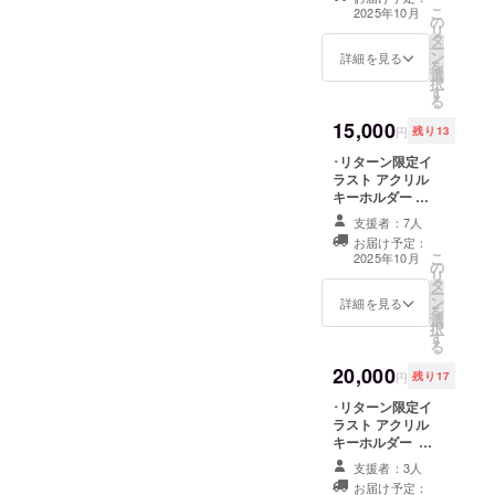
(54mm×86mm)
掲載〉 ※備考欄
こ
2025年10月
の
･クラウドファン
に掲載するお名
リ
タ
ディング終了後
前の記入をお願
ー
ン
支援者としての
詳細を見る
いします ※企業
を
選
お名前掲載
様の場合は企業
択
す
(YouTubeや各種
名や企業名＋担
る
SNS) ︎︎⟡掲載期間
当者様のお名前
15,000
〈5月中~VTuber
の掲載となりま
円
残り13
としての活動が
す ※掲載不要の
･リターン限定イ
続く限り〉 ︎︎⟡掲
場合は備考欄は
ラスト アクリル
載方法
空欄のままでお
キーホルダー ︎︎⟡
〈YouTubeコ
願いします
サイズ
ミュニティまた
支援者：7人
70mm×70mm以
SNSへお名前を
お届け予定：
内を予定してい
画像数枚にまと
こ
2025年10月
の
ます ･リターン
めて投稿、クラ
リ
タ
限定イラスト ア
ウドファンディ
ー
ン
クリルスタンド
詳細を見る
ング終了後の配
を
選
︎︎⟡サイズ
信や動画にて概
択
す
120mm×150m
要欄にお名前の
る
m以内を予定し
掲載〉 ※備考欄
20,000
ています ※アク
に掲載するお名
円
残り17
リルキーホル
前の記入をお願
･リターン限定イ
ダーとアクリル
いします ※企業
ラスト アクリル
スタンドは各種
様の場合は企業
キーホルダー ︎︎ ⟡
別のイラストを
名や企業名＋担
サイズ
使用予定です ･
当者様のお名前
支援者：3人
70mm×70mm以
クラウドファン
の掲載となりま
お届け予定：