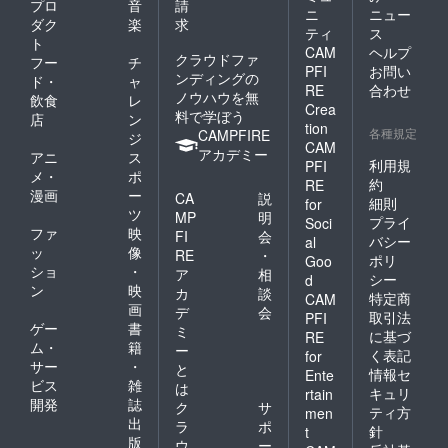
プロ
音
請
ニ
ニュー
ダク
楽
求
ティ
ス
ト
CAM
ヘルプ
クラウドファ
フー
チ
PFI
お問い
ンディングの
ド・
ャ
RE
合わせ
ノウハウを無
飲食
レ
Crea
料で学ぼう
店
ン
tion
各種規定
CAMPFIRE
ジ
CAM
アカデミー
アニ
ス
利用規
PFI
メ・
ポ
約
RE
漫画
ー
CA
説
細則
for
ツ
MP
明
プライ
Soci
ファ
映
FI
会
バシー
al
ッ
像
RE
・
ポリ
Goo
ショ
・
ア
相
シー
d
ン
映
カ
談
特定商
CAM
画
デ
会
取引法
PFI
ゲー
書
ミ
に基づ
RE
ム・
籍
ー
く表記
for
サー
・
と
情報セ
Ente
ビス
雑
は
キュリ
rtain
開発
誌
ク
サ
ティ方
men
出
ラ
ポ
針
t
版
ウ
ー