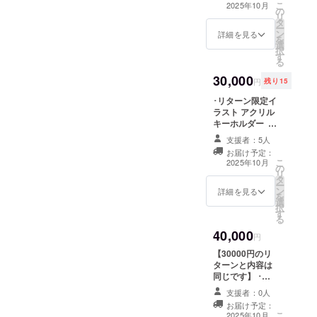
内を予定してい
ディング終了後
す ※掲載不要の
こ
2025年10月
の
ます ･リターン
支援者としての
場合は備考欄は
リ
タ
限定イラスト ア
お名前掲載
空欄のままでお
ー
ン
クリルスタンド ︎︎
詳細を見る
(YouTubeや各種
願いします
を
選
⟡サイズ
SNS) ︎︎⟡掲載期間
択
す
120mm×150m
〈5月中~VTuber
る
m以内を予定し
としての活動が
30,000
ています ※アク
続く限り〉 ︎︎⟡掲
円
残り15
リルキーホル
載方法
･リターン限定イ
ダーとアクリル
〈YouTubeコ
ラスト アクリル
スタンドは各種
ミュニティまた
キーホルダー ︎︎ ⟡
別のイラストを
SNSへお名前を
サイズ
使用予定です ･
画像数枚にまと
支援者：5人
70mm×70mm以
リターン限定イ
めて投稿、クラ
お届け予定：
内を予定してい
ラスト 壁紙配布
ウドファンディ
こ
2025年10月
の
ます ･リターン
︎︎⟡リターン品制
ング終了後の配
リ
タ
限定イラスト ア
作に使用するイ
信や動画にて概
ー
ン
クリルスタンド ︎︎
詳細を見る
ラストの1枚絵の
要欄にお名前の
を
選
⟡サイズ
データをお渡し
掲載〉 ※備考欄
択
す
120mm×150m
する予定です ︎︎⟡
に掲載するお名
る
m以内を予定し
クラウドファン
前の記入をお願
40,000
ています ※アク
円
ディング終了後
いします ※企業
リルキーホル
にイラストを発
様の場合は企業
【30000円のリ
ダーとアクリル
注する為、サイ
名や企業名＋担
ターンと内容は
スタンドは各種
ズなどの詳細は
当者様のお名前
同じです】 ･リ
別のイラストを
分かり次第メー
の掲載となりま
ターン限定イラ
使用予定です ･
支援者：0人
ルにてご連絡致
す ※掲載不要の
スト アクリル
リターン限定イ
します ･クラウ
お届け予定：
場合は備考欄は
キーホルダー ︎︎ ⟡
こ
ラスト 壁紙配布 ︎︎
2025年10月