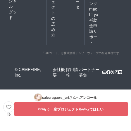
シャ
ェ
ー
ング
ル
ク
タ
mac
グッ
ト
hi-ya
ド
の
補助
広
金申
め
請サ
方
ポー
ト
「QRコード」は株式会社デンソーウェーブの登録商標です。
© CAMPFIRE,
会社概
採用情
パートナー
Inc.
要
報
募集
sakuragawa_uri
さんへアンコール
もう一度プロジェクトをやってほしい
19