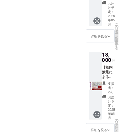
メール
座】通
しま
あなた
を輝か
お届
の使い
に画像
常価格
す！巳
へ。 ク
け予
せる、
方や、
データ
¥16,280
年特製
定：
ラファ
VITACE
60干支
を添付
を特別
2025
便箋に
ン限定
氣質診
の知識
する形
年05
価格て
は龍踊
で、**3
断に基
を深め
で送信
こ
月
ご提供
文字の
の
級氣質
づいた
るため
いたし
リ
（２級
曼荼羅
タ
診断士
メッ
の解説
ますの
ー
氣質診
が描い
ン
検定講
詳細を見る
セージ
書 【ポ
で、大
を
断士検
てあり
選
座**と
カード
イン
切に保
択
定講座
ます
す
の特別
＊取扱
ト】 *
管して
る
¥11,000
よ！ま
セット
説明書
75枚の
くださ
18,
+初回登
た2025
をご用
カード
カード
い。 こ
録料
000
年特製
意しま
の使い
円
で、よ
の特別
¥1,320+
ポスト
した！
方や、
り深
な画像
【松岡
60干支
カード
3級氣質
60干支
く、よ
データ
紫鳳に
ことだ
もお付
診断士
の知識
り多角
が、あ
よる氣
まセラ
けしま
検定講
を深め
的に自
なたに
質診断
ピー
すね！
座と
るため
支援
分と向
とって
付＋フ
カード
ポスト
は？ ＊
者：
の解説
き合う
喜びと
ルセッ
セット
カード
2人
所要時
書 【特
ことが
癒やし
ト/クラ
¥3,960)
には一
間わず
お届
別セッ
でき
をもた
ファン
人間関
粒万倍
け予
か30
ト】こ
る。 *
らすこ
限定】
係の悩
定：
日や甲
分！ 忙
とだま
五神
とを
60干支
2025
みを解
子＝大
しいあ
セラ
カード
願って
年05
ことだ
消！2級
黒さん
なた
ピーガ
と
こ
いま
月
まカー
氣質診
の
の日、
も、ス
イド
VITACE
リ
す。
ドセッ
断士検
タ
己巳＝
キマ時
ブック
氣質
ー
ト＋ガ
定講座
ン
弁財天
詳細を見る
間にサ
今回の
カード
を