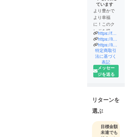
ています
より豊かで
より幸福
に！このク
レドを掲げ
https://fengshuilifedesignschool.online/
て女性起業
https://lin.ee/HWVhLA8
家として28
https://lin.ee/HWVhLA8
特定商取引
年。自分で
法に基づく
考案した氣
表記
質診断とい
メッセー
う鑑定法を
ジを送る
ベースに女
性起業家育
成にも力を
入れていま
リターンを
す。建築士
選ぶ
としての
キャリアや
兵庫県から
目標金額
の受賞歴も
未達でも