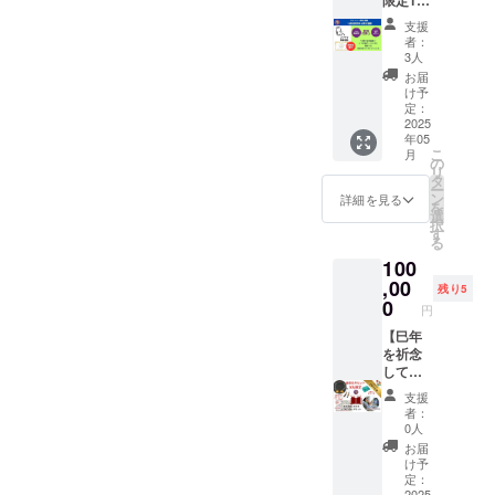
限定1級
よるオ
せばい
断士検
の魂に
＊オン
ピーの
開催中
氣質診
ンライ
いの
定講座
語りか
支援
ライン
方法を
一定期
断士検
ン氣質
か、こ
との特
者：
ける、
受験可
紹介。
間後に
定講
診断付
の先の
3人
別セッ
60種類
能で
＊運勢/
一般販
座】通
＊備考
人生に
トをご
お届
のこと
す。
効能は
売を予
常価格
欄に生
役立つ
け予
用意し
だま
セット
確約す
定して
¥104,72
年月日
定：
氣質診
まし
メッ
がお手
るもの
いま
0を特別
2025
の記入
断を行
た！ 2
セージ
元に届
ではあ
す。ク
年05
価格で
をお願
いま
級氣質
が込め
いてか
こ
りませ
月
ラファ
提供
いしま
の
す。よ
診断士
られた
らオン
リ
ん。 A5
ン開催
（1級氣
す こち
タ
り具体
検定講
カード
ライン
ー
サイ
中はク
質診断
らをお
ン
的に60
詳細を見る
座と
＊五神
にてご
を
ズ,150p
ラファ
士検定
選び頂
選
干支こ
は？ ＊
カード
指導し
択
,書籍の
ンのみ
講座
くと松
す
とだま
10個の
青龍、
ます。
る
みの販
でしか
¥99,000
岡紫鳳
カード
基本氣
朱雀、
みんな
売価格
手に入
100
+4ヶ月
による
セット
質を徹
麒麟、
ちがっ
¥1,980
らな
分の月
,00
氣質診
を活用
底解
残り5
白虎、
てみん
（予
い、60
間登録
断をお
0
するた
説！ 自
玄武の
円
ない
定）こ
干支こ
料
付けし
めにあ
分と他
五神
い、自
ちらは
とだま
¥1,760+
【巳年
ます。
なたの
者の違
が、あ
分の良
amazon
セラ
60干支
を祈念
巳年ど
生年月
いを深
なたを
さを認
で販売
ピー
ことだ
して最
んなふ
日から
く理解
力強く
め相手
予定
カード
まセラ
幸フル
うに過
導く情
し、人
サポー
支援
の良さ
【ポイ
セット
ピー
セッ
ごせば
報をた
間関係
者：
ト ＊
を認め
ント】 *
となっ
カード
ト！限
いいの
くさん
0人
の悩み
VITACE
るため
75枚の
ていま
セット
定5名
か、こ
お伝え
を解消
お届
氣質
に陰陽
カード
す。 こ
¥3,960)
様】 60
の先の
する
け予
しま
カード
五行思
で、よ
の機会
もっと
干支こ
人生に
定：
セッ
す。風
あなた
想を活
り深
にぜ
2025