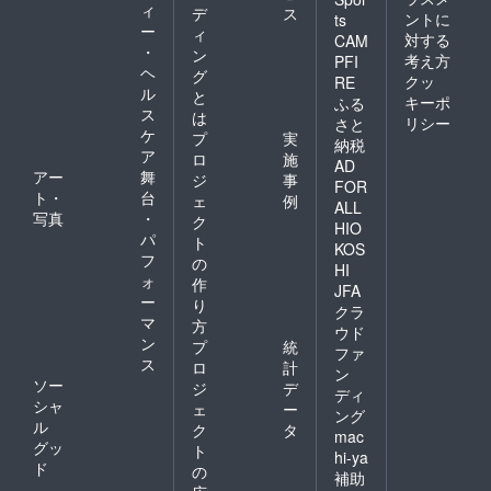
分けて
レス
＊取扱
ズ,150p
て ＊60
ィ
デ
ス
ントに
受講す
レッ
ts
説明書
,書籍の
干支こ
ー
ィ
ること
ト、ア
カード
対する
CAM
みの販
とだま
・
も可能
ンク
ン
の使い
売価格
考え方
セラ
PFI
です。
レッ
ヘ
方や、
グ
¥1,980
ピー
クッ
RE
検定に
ト、根
60干支
ル
（予
カード
と
キーポ
ふる
合格す
付な
の知識
定）こ
をより
ス
は
リシー
さと
ると？
ど、お
を深め
ちらは
深く活
ケ
プ
実
A4サイ
好みの
るため
納税
amazon
用した
ア
ロ
施
ズの認
ものを
の解説
で販売
AD
い方 ク
アー
舞
定証を
予算内
書 【特
ジ
事
予定
ラファ
FOR
贈呈！
で作成
別セッ
ト・
台
【ポイ
ェ
例
ン限定
ALL
あなた
＊運勢/
ト】こ
ント】 *
写真
・
の特別
ク
HIO
の知識
効能は
とだま
75枚の
セット *
パ
ト
とスキ
確約す
KOS
セラ
カード
60干支
フ
の
ルを証
るもの
ピーガ
で、よ
HI
ことだ
ォ
明しま
ではあ
作
イド
り深
まセラ
JFA
す。 ＊
りませ
ー
ブック
く、よ
り
ピー
クラ
自信を
ん。 3.
今回の
り多角
マ
カード *
方
ウド
持って
開運カ
企画の
的に自
2級氣質
ン
プ
統
氣質診
ラー小
ファ
ために
分と向
診断士
ス
ロ
計
断を活
銭入れ
書き下
ン
き合う
検定講
ソー
用！ 家
あなた
ジ
デ
ろし
ことが
座 * A4
ディ
族、友
の生年
シャ
た、
ェ
ー
でき
サイズ
ング
人、職
月日か
『こと
ル
る。 *
認定証
ク
タ
mac
場な
ら導き
だまセ
五神
この機
グッ
ト
hi-ya
ど、
出され
ラピー
カード
会に、
ド
の
様々な
た開運
ガイド
補助
と
言霊