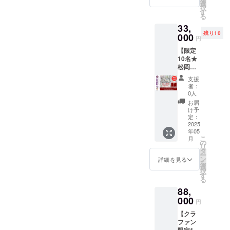
イド
セット
選
さんの
クッと
企画の
が加わ
択
ブック
で、あ
す
日、満
学べま
ために
ること
る
＋松岡
なたも
月、新
す。 ＊
書き下
で、
33,
紫鳳に
周りも
月など
親子で
ろし
メッ
残り10
よる文
000
笑顔
の情報
受験
円
た、
セージ
章/画像
に！
満載で
OK！小
『こと
の幅が
【限定
による
「60干
す。 60
さなお
だまセ
広が
10名★
氣質診
支こと
干支こ
子様と
ラピー
り、よ
松岡紫
断付 ＊
だまセ
とだま
一緒
ガイド
り具体
鳳によ
備考欄
ラピー
カード
に、楽
支援
ブッ
的なア
るオン
に生年
カー
セット
者：
しく陰
ク〜60
ドバイ
ライン
月日の
ド」を
0人
＋ガイ
陽五行
日ごと
スを得
氣質診
記入を
手に、
ドブッ
お届
思想を
に巡り
られ
断付＋
お願い
さらに
け予
クにつ
学べま
くる生
る。
フル
します
定：
深く東
いては
す。 ＊
まれ変
【クラ
セット/
2025
こちら
洋の叡
こちら
カード
わりの
ウド
年05
クラ
をお選
智に触
を参照
遊びで
日』60
こ
ファン
月
ファン
び頂く
の
れ、人
くださ
理解が
日ごと
リ
ディン
限定】
と松岡
タ
間関係
い↓
深ま
の運勢
ー
グ限
60干支
紫鳳に
ン
を円滑
詳細を見る
【セッ
る！ 難
や、
を
定】 60
ことだ
よる氣
選
にした
ト内
しい理
日々の
択
干支こ
まカー
質診断
す
いあな
容】 ＊
論も、
生活に
る
とだま
ドセッ
をお付
たへ。
60干支
カード
取り入
セラ
88,
ト＋ガ
けしま
クラ
ことだ
を使っ
れるこ
ピー
イド
000
す。巳
ファン
まセラ
円
て体感
とがで
カード
ブック
年どん
限定
ピー
的に理
きるこ
セット
【クラ
＋松岡
なふう
で、2級
カード
解でき
とだま
はクラ
ファン
紫鳳に
に過ご
氣質診
あなた
ます。
セラ
ファン