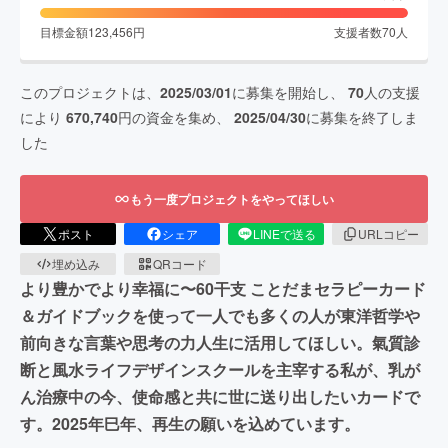
目標金額
123,456
円
支援者数
70
人
このプロジェクトは、
2025/03/01
に募集を開始し、
70
人の支援
により
670,740
円の資金を集め、
2025/04/30
に募集を終了しま
した
もう一度プロジェクトをやってほしい
ポスト
シェア
LINEで送る
URLコピー
埋め込み
QRコード
より豊かでより幸福に〜60干支 ことだまセラピーカード
＆ガイドブックを使って一人でも多くの人が東洋哲学や
前向きな言葉や思考の力人生に活用してほしい。氣質診
断と風水ライフデザインスクールを主宰する私が、乳が
ん治療中の今、使命感と共に世に送り出したいカードで
す。2025年巳年、再生の願いを込めています。