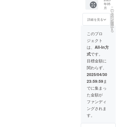
深く自
とだま
役立つ
ション
水ライ
の個性
用して
く、よ
ひ、前
年05
分を理
セラ
氣質診
です。
フデザ
を輝か
違いや
こ
り多角
月
向きな
解して
ピー
断を行
の
日常生
インス
せる、
バラン
リ
的に自
言葉の
魂が喜
カード
いま
タ
活での
クール
VITACE
ス、調
ー
分と向
力を最
ぶ人生
セット
す。よ
ン
具体的
詳細を見る
公式HP
氣質診
和など
を
き合う
大限に
を！1級
に、さ
り具体
選
なアク
で誰で
断に基
を学ぶ
択
ことが
活用
氣質診
らに特
的に60
す
ション
も１０
づいた
ことが
る
でき
し、あ
断士検
別な商
干支こ
を提案
このプロ
個の基
メッ
できる
る。 *
なたら
定講座
品がつ
とだま
しま
本氣質
セージ
講座と
五神
ジェクト
しい輝
セット
いた、
カード
す。
の分析
カード
なって
カード
く人生
で、あ
限定5名
セット
メール
は、
All-In方
はでき
＊取扱
いま
と
を手に
なたも
様の豪
を活用
やSNS
ます
説明書
す。 検
VITACE
式
です。
入れて
周りも
華フル
するた
での
が、深
カード
定に合
氣質
くださ
もっと
セット
めにあ
メッ
目標金額に
く理解
の使い
格する
カード
い。 ＊
もっと
をご用
なたの
セー
するた
方や、
と？ ＊
が加わ
関わらず、
こちら
笑顔に
意しま
生年月
ジ、
めの講
60干支
A4サイ
ること
はガイ
なる！
した。
日から
チャッ
2025/04/30
座に
の知識
ズの認
で、
ドブッ
「60干
＊備考
導く情
トでの
なって
を深め
定証を
メッ
23:59:59
ま
クは付
支こと
欄に生
報をた
氣質診
いま
るため
授与！
セージ
属しな
だまセ
年月日
くさん
断にな
でに集まっ
す。 ＊
の解説
あなた
の幅が
い、
ラピー
の記入
お伝え
りま
陰陽五
書 【特
の知識
広が
た金額が
カード
カー
をお願
する
す。 ＊
行思想
別セッ
とスキ
り、よ
セット
ド」を
いしま
セッ
オンラ
ファンディ
を応
ト】こ
ルを証
り具体
のみの
手に、
す
ション
イン、
用！暦
とだま
明しま
的なア
ングされま
リター
さらに
【セッ
です。
リアル
や季節
セラ
す。 ＊
ドバイ
ン品と
深く東
ト内
日常生
などを
す。
ごとに
ピーガ
親子受
スを得
なりま
洋の叡
容】 ＊
活での
個別
変化す
イド
験な
られ
す。よ
智に触
60干支
具体的
セッ
る自分
ブック
ら、お
る。 *
り詳し