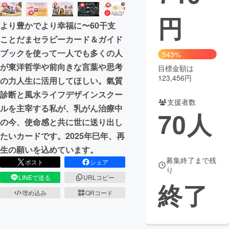
円
まちづくり・地域活性化
より豊かでより幸福に〜60干支
ことだまセラピーカード＆ガイド
CAMPFIRE for Social Good
CAMPFIRE Creation
ブックを使って一人でも多くの人
543%
CAMPFIREふるさと納税
machi-ya
コミュニティ
が東洋哲学や前向きな言葉や思考
目標金額は
123,456円
の力人生に活用してほしい。氣質
診断と風水ライフデザインスクー
支援者数
ルを主宰する私が、乳がん治療中
70
人
の今、使命感と共に世に送り出し
たいカードです。2025年巳年、再
生の願いを込めています。
募集終了まで残
ポスト
シェア
り
LINEで送る
URLコピー
終了
埋め込み
QRコード