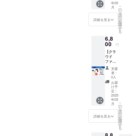
水ライ
年05
を最大
た、
フデザ
こ
月
限に引
**75枚
の
インス
リ
き出
のカー
タ
クール
ー
す！ あ
ドセッ
ン
だけの
詳細を見る
を
なたら
ト**
選
オリジ
択
しく輝
【セッ
す
ナルデ
る
く人生
ト内
ザイン
6,8
を引き
容】 ＊
です。
寄せ
00
60干支
60種類
円
る〜60
ことだ
の干支
【クラ
干支こ
まセラ
の中か
ウド
とだま
ピー
らあな
ファン
セラ
カード
たの生
ディン
ピー
セット
まれた
支援
グ限定
カード
あなた
日の
者：
３級検
セット
の魂に
0人
カード
定講
誕生！
語りか
を画像
お届
座】通
【セッ
ける、
け予
データ
常価格
ト内
定：
60種類
でお届
は
2025
容】 ＊
のこと
けしま
年05
¥7,860(
60干支
だま
す。 ク
こ
月
受験料
ことだ
の
メッ
オリ
リ
¥3,900+
まセラ
タ
セージ
ティの
ー
60干支
ピー
ン
が込め
詳細を見る
高い画
を
ことだ
カード
選
られた
像デー
択
まセラ
セット
す
カード
タは、
る
ピー
あなた
＊五神
眺めて
8,8
カード
の魂に
カード