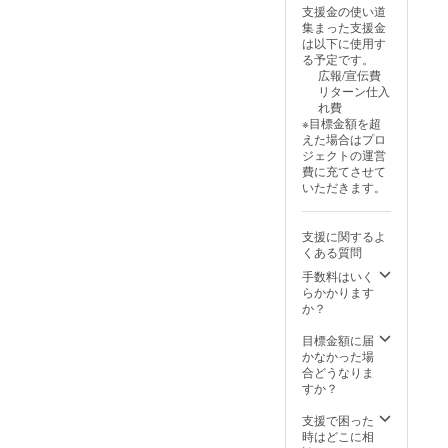
れ、人
ことだ
なアク
ション
の強み
今回の
子様に
支援金の使い道
ガイド
く学び
間関係
まセラ
ション
方式を
や弱み
企画の
も認定
集まった支援金
ブック
たい、
を円滑
ピー
を提案
ご希望
を知
ために
証を発
は以下に使用す
を読む
カード
にした
カード
しま
の場合
り、自
書き下
行！ 一
る予定です。
こと
を活用
いあな
セット
す。 ク
は別リ
己肯定
ろし
緒に合
広報/宣伝費
で、こ
したい
たへ。
あなた
ラファ
ターン
感を高
た、
格の喜
リターン仕入
とだま
方はガ
クラ
の魂に
ン支援
品【限
めま
『こと
びを分
れ費
セラ
イド
ファン
語りか
への熱
定10名
す。 ＊
だまセ
かち合
※目標金額を超
ピーを
ブック
限定
ける、
い、熱
★松岡
人間関
ラピー
いま
えた場合はプロ
より効
付のペ
で、1級
60種類
い感謝
紫鳳に
係の悩
ガイド
しょ
ジェクトの運営
果的に
アセッ
氣質診
のこと
の思い
よるオ
み解
ブッ
う。 こ
費に充てさせて
実践で
トをご
断士検
だま
を込め
ンライ
消！ 周
ク〜60
んな方
いただきます。
きる。
選択く
定講座
メッ
て、
ン氣質
囲の人
日ごと
におす
【クラ
ださ
との特
セージ
zoomな
診断付
とのコ
に巡り
すめ ＊
ウド
い。 皆
別セッ
が込め
どの90
＋フル
ミュニ
くる生
ことだ
支援に関するよ
ファン
様のご
トをご
られた
分オン
セット/
ケー
まれ変
まカー
くある質問
ディン
支援を
用意し
カード
ライン
クラ
ション
わりの
ドを
グ限
心より
まし
＊五神
セッ
手数料はいく
ファン
を円滑
日』60
もっと
定】 こ
お待ち
た！ 1
カード
ション
らかかります
限定】
にし、
日ごと
深く活
のペア
してお
級氣質
青龍、
でご対
か？
をお選
信頼関
の運勢
用した
セット
りま
診断士
朱雀、
応しま
びくだ
係を築
や、
い方 ＊
は、**
す。
検定講
麒麟、
す。ビ
目標金額に届
さい。
くスキ
日々の
陰陽五
クラウ
座と
白虎、
デオ通
かなかった場
60干支
ルを習
生活に
行思想
ドファ
は？ ＊
玄武の
話でお
合どうなりま
ことだ
得。相
取り入
に興味
ンディ
氣質診
五神
話しし
すか？
まカー
性には
れるこ
がある
ングで
断の本
が、あ
ましょ
ドセッ
良い悪
とがで
けど、
のみ割
質を徹
なたを
う！ ＊
支援で困った
ト＋ガ
いでは
きるこ
難しそ
引価格
底理
力強く
タイミ
時はどこに相
イド
なく、
とだま
うだと
**でご