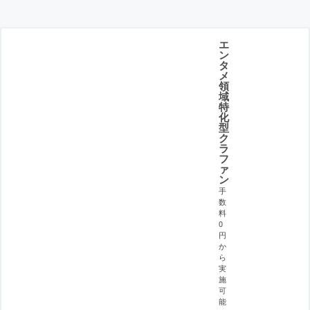
エ
ン
タ
メ
領
域
特
化
型
ク
ラ
フ
ァ
ン
手
数
料
0
円
か
ら
実
施
可
能