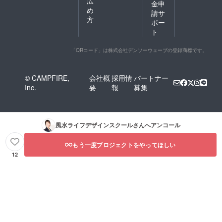
広
場面で
カラー
ブッ
VITACE
金申
カード
役立つ
の小銭
ク〜60
め
氣質
と氣質
請サ
知識が
入れ
日ごと
カード
方
診断
ポー
身につ
（¥22,0
に巡り
が加わ
で、あ
ト
きま
00相
くる生
ること
なたら
す。 こ
当）＊
まれ変
で、
しい輝
んな方
運勢/効
わりの
メッ
く未来
「QRコード」は株式会社デンソーウェーブの登録商標です。
におす
能は確
日』60
セージ
と、円
すめ ＊
約する
日ごと
の幅が
滑な人
人間関
もので
の運勢
広が
間関係
© CAMPFIRE,
会社概
採用情
パートナー
係の悩
はあり
や、
り、よ
を同時
Inc.
要
報
募集
みを抱
ませ
日々の
り具体
に手に
えてい
ん。
生活に
的なア
入れま
る方 ＊
【ポイ
取り入
ドバイ
しょ
自分と
ント】 *
れるこ
スを得
う！
他者の
75枚の
とがで
られ
風水ライフデザインスクール
さんへアンコール
違いを
カード
きるこ
る。 *
理解
で、よ
とだま
ガイド
し、コ
り深
セラ
もう一度プロジェクトをやってほしい
ブック
ミュニ
く、よ
ピーの
を読む
12
ケー
り多角
方法を
こと
ション
的に自
紹介。
で、こ
能力を
分と向
＊運勢/
とだま
高めた
き合う
効能は
セラ
い方 ＊
ことが
確約す
ピーを
陰陽五
でき
るもの
より効
行思想
る。 *
ではあ
果的に
を日常
五神
りませ
実践で