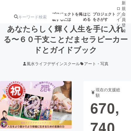
新
ロ
規
グ
会
プロジェクトを掲
はじ
プロジェクト
/
載するには
める
をさがす
イ
員
ン
登
あなたらしく輝く人生を手に入れ
録
る〜６０干支ことだまセラピーカー
ドとガイドブック
人気のプロ
注目のリ
注目の新着プロ
募集終了が近いプ
もうすぐ公開
ジェクト
ターン
ジェクト
ロジェクト
されます
風水ライフデザインスクール
アート・写真
アート・写真
音楽
現在の支援総
テクノロジー・ガジェット
ゲーム・サ
額
670,
映像・映画
書籍・雑誌
740
ビジネス・起業
チャレンジ