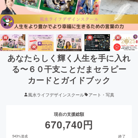
あなたらしく輝く人生を手に入れ
る〜６０干支ことだまセラピー
カードとガイドブック
風水ライフデザインスクール
アート・写真
現在の支援総額
670,740
円
終了
543
%達成