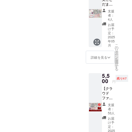
日から
だま
導き出
しんでま
カード
された
支援
す！
セッ
特別な
者：
財運コンサ
ト】前
画像
4人
向きな
データ
ルタント松
お届
言葉で
をお届
け予
岡紫鳳とし
魂を奮
けいた
定：
い立た
2025
ても活動中
しま
年05
せる！
す。 ＊
こ
月
あなた
備考欄
の
リ
らしく
に生年
タ
ー
輝く人
月日の
ン
詳細を見る
を
生を引
記入を
選
択
き寄せ
お願い
す
る
る〜60
します
5,5
干支こ
この画
残り47
とだま
00
像デー
円
セラ
タは、
【クラ
ピー
あなた
ウド
カード
の生ま
ファン
に、五
れた日
ディン
神カー
の干支
支援
グ限
ドと
をモ
者：
定】ペ
VITACE
チーフ
53人
アセッ
氣質
にした
お届
トで、
カード
もの
け予
ことだ
が加
定：
で、風
まの力
2025
わっ