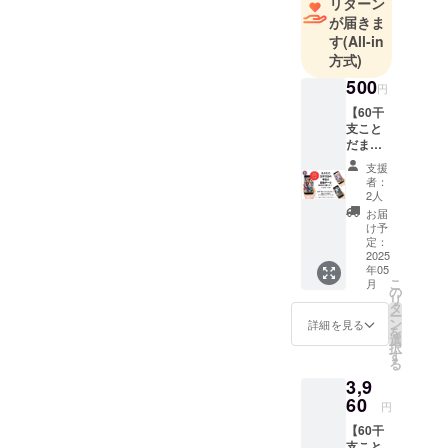
リターン
あり。風水
が届きま
ライフデザ
す
(All-in
インスクー
方式)
ルというオ
500
円
ンラインス
【60干
クールを運
支こと
営し、全国
だま
また海外に
カード
支援
画像
も受講生を
者：
データ
2人
増やしてい
付 お
お届
ます。プラ
礼の
け予
メッ
定：
イベートで
セー
2025
は3人の男子
年05
ジ】 ご
こ
月
支援い
+保護犬の
の
リ
ただい
タ
母。離婚を
ー
た方に
ン
詳細を見る
を
経てマッチ
は、お
選
択
礼の
ングアプリ
す
る
メール
で知り合っ
3,9
ととも
たドミニカ
に、あ
60
円
なたの
人と再婚。
【60干
生年月
公私共に楽
支こと