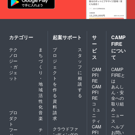
りませ
生活に
ト＋ガ
カード
呈！あ
る。 *
お申し
お待ち
ん。な
取り入
イド
の使い
なたの
ガイド
込みく
してお
ぜ苦手
れるこ
ブック
方や、
知識と
ブック
ださ
りま
なの
とがで
につい
60干支
スキル
を読む
い！
す。
か、そ
きるこ
てはこ
の知識
を証明
こと
れが分
とだま
ちらを
を深め
しま
で、こ
かりま
セラ
参照く
るため
す。 ＊
とだま
す。分
ピーの
ださい↓
の解説
自信を
セラ
カテゴリー
起案サポート
サ
CAMP
かるか
方法を
【セッ
書 【特
持って
ピーを
ー
FIRE
ら悩み
紹介。
ト内
別セッ
氣質診
より効
解消に
＊運勢/
容】 ＊
テク
ま
プ
ス
ト】こ
ビ
につい
断を活
果的に
繋がり
効能は
60干支
とだま
ノロ
ち
ロ
タ
用！ 家
実践で
ス
て
ます
確約す
ことだ
セラ
族、友
きる。
ジー
づ
ジ
ッ
よ。２
るもの
まセラ
ピーガ
人、職
・ガ
く
ェ
フ
級の内
ではあ
ピーオ
イド
CAM
CAMP
場な
ジェ
り
ク
に
容より
りませ
ラクル
ブック
ど、
PFI
FIREと
もさら
ん。
ット
・
ト
相
カード
今回の
様々な
RE
は
に深く
【スペ
あなた
企画の
地
を
談
場面で
CAM
あんし
分析で
シャル
の魂に
ために
役立つ
域
作
す
きる力
特典】
PFI
ん・安
語りか
書き下
知識が
活
る
る
を身に
1. 財運
ける、
RE
全への
ろし
身につ
性
資
つけま
コンサ
60種類
た、
きま
コ
取り組
す。 ＊
ルタン
化
料
のこと
『こと
す。 こ
ミュ
み
カード
ト松岡
だま
プロ
音
請
だまセ
んな方
ニ
ニュー
と合わ
紫鳳に
メッ
ラピー
におす
ダク
楽
求
ティ
ス
せて学
よる氣
セージ
ガイド
すめ ＊
ト
ぶこと
質診断
が込め
CAM
ヘルプ
ブッ
人間関
クラウドファ
フー
チ
で理解
（通常
られた
ク〜60
PFI
お問い
係の悩
ンディングの