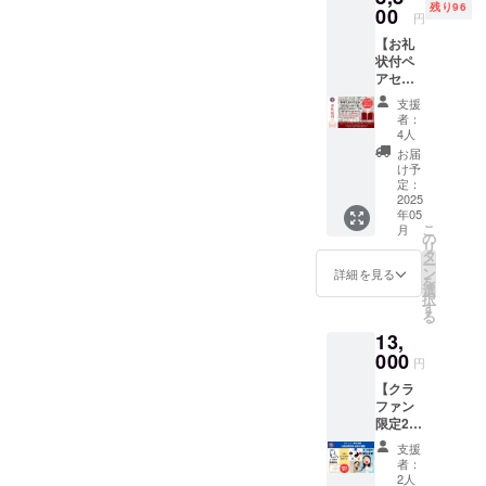
いるだ
残り96
セット
00
語りか
青龍、
けでも
円
¥3,960)
ける、
朱雀、
癒やさ
【お礼
カード
60種類
麒麟、
れるこ
状付ペ
で遊び
のこと
白虎、
と間違
アセッ
なが
だま
玄武の
いな
ト/クラ
ら、氣
メッ
五神
し。あ
支援
ファン
質診断
セージ
が、あ
者：
なたの
限定】
も学べ
が込め
4人
なたを
魂に
60干支
る！親
られた
力強く
お届
そっと
ことだ
子で楽
カード
け予
サポー
語りか
まカー
しめる3
定：
＊五神
ト ＊
けるよ
ドセッ
2025
級氣質
カード
VITACE
うな、
年05
ト＋ガ
診断士
青龍、
氣質
温かい
こ
月
イド
検定講
の
朱雀、
カード
メッ
リ
ブック
座セッ
タ
麒麟、
あなた
セージ
ー
＋手書
ト 「60
ン
白虎、
詳細を見る
の個性
が込め
を
きのお
干支こ
選
玄武の
を輝か
られて
択
礼状付
とだま
す
五神
せる、
いま
る
感謝の
セラ
が、あ
VITACE
す。ぜ
13,
気持ち
ピー
なたを
氣質診
ひア
を込め
000
カー
力強く
断に基
円
ファ
て商品
ド」を
サポー
づいた
メー
【クラ
発送時
手に、
ト ＊
メッ
ション
ファン
に手書
さらに
VITACE
セージ
として
限定2級
きでお
深く東
氣質
カード
活用し
氣質診
礼状を
洋の叡
カード
＊取扱
支援
てくだ
断士検
書いて
智に触
あなた
者：
説明書
さい。
定講
お届け
れたい
2人
の個性
カード