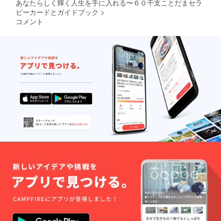
る自分
録】こ
質診断
あなたらしく輝く人生を手に入れる〜６０干支ことだまセラ
カード
ピー
り深
士検定
０干支
の強み
とだま
とは異
青龍、
カード
ピーカードとガイドブック
>
く、よ
講座 ＊
ことだ
や弱み
セラ
なり、
朱雀、
との相
り多角
コメント
A4サイ
まセラ
を知
ピーガ
何度で
麒麟、
乗効果
的に自
ズ認定
ピー
り、自
イド
もご質
白虎、
で、学
分と向
証（親
カード
己肯定
ブック
問にお
玄武の
びがさ
き合う
子受験
セット
感を高
今回の
答えし
五神
らに深
ことが
の場合
となっ
めま
企画の
ます。
が、あ
まりま
でき
はお子
ていま
す。 ＊
ために
ただし
なたを
す。 ＊
る。 *
様分も
す。 こ
人間関
書き下
無期限
力強く
オンラ
五神
含む）
の機会
係の悩
ろし
の対応
サポー
インで
カード
この機
にぜ
み解
た、
ではな
ト ＊
学んで
と
会に、
ひ、前
消！ 周
『こと
いため
VITACE
頂けま
VITACE
言霊
向きな
囲の人
だまセ
ご了承
氣質
す。ご
氣質
カード
言葉の
とのコ
ラピー
くださ
カード
自宅に
カード
と氣質
力を最
ミュニ
ガイド
い。初
あなた
いなが
が加わ
診断
大限に
ケー
ブッ
回氣質
の個性
ら２.５
ること
で、あ
活用
ション
ク〜60
診断か
を輝か
時間で
で、
なたら
し、あ
を円滑
日ごと
ら3ヶ月
せる、
資格取
メッ
しい輝
なたら
にし、
に巡り
程度の
VITACE
得でき
セージ
く未来
しい輝
信頼関
くる生
期間を
氣質診
ます
の幅が
を切り
く人生
係を築
まれ変
想定し
断に基
よ！ 検
広が
開きま
を手に
くスキ
わりの
ており
づいた
定に合
り、よ
せん
入れて
ルを習
日』60
ます。
メッ
格する
り具体
か？ 数
くださ
得。相
日ごと
60干支
セージ
と？ A4
的なア
量限定
い。 皆
性には
の運勢
ことだ
カード
サイズ
ドバイ
のた
様のご
良い悪
や、
まカー
＊取扱
の認定
スを得
め、お
支援を
いはあ
日々の
ドセッ
説明書
証を贈
られ
早めに
心より