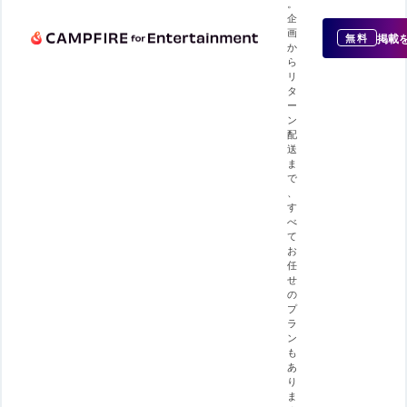
。
企
画
掲載
無料
か
ら
リ
タ
ー
ン
配
送
ま
で
、
す
べ
て
お
任
せ
の
プ
ラ
ン
も
あ
り
ま