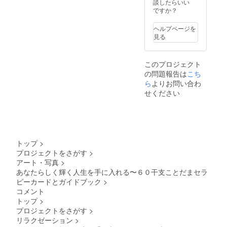
解！ ２
サポー
ングが
談したらいい
ブック
個人ご
セラ
感じて
注文い
級の内
ト ＊
合えば
ですか？
につい
との特
ピーの
いる方
ただけ
容「基
VITACE
リアル
てはこ
性を理
方法を
＊お子
ます。
本氣
氣質
でのご
ちらを
解する
ヘルプページを
紹介。
様と一
60干支
質」
カード
面談も
参照く
こと
見る
＊運勢/
緒に、
ことだ
に、氣
あなた
可能。
ださい↓
で、な
効能は
楽しく
まセラ
質診断
の個性
ご相談
【セッ
ぜ苦手
確約す
学びた
ピー
の基本
を輝か
くださ
ト内
なの
るもの
い方 ＊
カード
このプロジェクト
となる
せる、
い。 ＊
容】 ＊
か、そ
ではあ
自分と
セット
の問題報告は
「６つ
VITACE
こち
メール
60干支
れが分
りませ
他者の
はクラ
の星の
氣質診
やSNS
ら
よりお問い合わ
ことだ
かりま
ん。 A5
違いを
ファン
バラン
断に基
での
まセラ
せください
す。分
サイ
認め、
開催中
ス」を
づいた
メッ
ピー
かるか
ズ,150p
より良
一定期
知るこ
メッ
セー
カード
ら悩み
,書籍の
い人間
間後に
とでよ
セージ
ジ、
セット
解消に
みの販
関係を
一般販
り深く
カード
チャッ
あなた
繋がり
売価格
築きた
売を予
人間考
＊ 取扱
トでの
の魂に
ます
¥1,980
い方 ク
定して
察が可
説明書
対応も
語りか
よ。 ＊
（予
トップ
>
ラファ
いま
能にな
カード
可能で
ける、
カード
定）こ
ン限定
プロジェクトをさがす
>
す。ク
りま
の使い
す。別
60種類
と合わ
ちらは
の特別
ラファ
アート・写真
>
す。 ＊
方や、
リター
のこと
せて学
amazon
セット
ン開催
陰陽五
60干支
あなたらしく輝く人生を手に入れる〜６０干支ことだまセラ
ン品の
だま
ぶこと
で販売
＊60干
中はク
行思想
の知識
メー
メッ
ピーカードとガイドブック
>
で理解
予定
支こと
ラファ
を応
を深め
ル、
セージ
が深ま
コメント
【ポイ
だまセ
ンのみ
用！暦
るため
SNSな
が込め
る！ 60
ント】 *
ラピー
トップ
>
でしか
や季節
の解説
ど文章
られた
干支こ
75枚の
カード
手に入
プロジェクトをさがす
>
ごとに
書 【特
と画像
カード
とだま
カード
＊3級氣
らな
変化す
別付
リラクゼーション
>
での氣
＊五神
セラ
で、よ
質診断
い、６