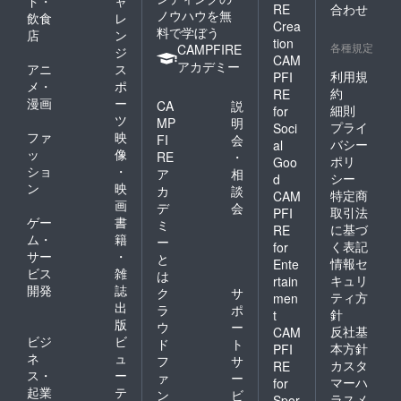
ド・
ャ
が深ま
90分
カード
日ごと
みを抱
RE
合わせ
ノウハウを無
る！ 60
¥33,000
＊五神
飲食
レ
に巡り
えてい
Crea
干支こ
） あな
カード
料で学ぼう
くる生
店
ン
る方 ＊
tion
とだま
たの本
青龍、
まれ変
各種規定
CAMPFIRE
自分と
ジ
セラ
質や才
CAM
朱雀、
わりの
他者の
アカデミー
アニ
ス
ピー
能、課
麒麟、
利用規
日』60
PFI
違いを
メ・
ポ
カード
題など
白虎、
日ごと
理解
約
RE
との相
を深く
漫画
ー
玄武の
の運勢
CA
説
し、コ
細則
for
乗効果
理解す
五神
や、
ツ
ミュニ
MP
明
プライ
Soci
で、学
るため
が、あ
日々の
ケー
ファ
映
FI
会
バシー
びがさ
の、オ
al
なたを
生活に
ション
ッ
像
RE
・
らに深
ンライ
力強く
ポリ
Goo
取り入
能力を
ショ
・
まりま
ン個別
ア
相
サポー
れるこ
シー
高めた
d
す。 ＊
セッ
ン
映
ト ＊
カ
談
とがで
い方 ＊
特定商
CAM
オンラ
ション
VITACE
画
きるこ
陰陽五
デ
会
取引法
PFI
インで
2. 完全
氣質
とだま
行思想
ゲー
書
ミ
に基づ
RE
学んで
オー
カード
セラ
を日常
ム・
籍
ー
頂けま
ダーメ
く表記
あなた
for
ピーの
生活に
サー
・
と
す。ご
イド パ
の個性
方法を
情報セ
Ente
活かし
ビス
雑
自宅に
ワース
を輝か
は
紹介。
たい方
キュリ
rtain
いなが
トーン
せる、
開発
誌
＊運勢/
ク
サ
＊氣質
ティ方
men
ら6.5時
グッズ
VITACE
効能は
出
診断を
ラ
ポ
針
t
間で資
あなた
氣質診
確約す
本格的
版
ウ
ー
格取得
の生年
反社基
CAM
断に基
るもの
に学び
ビジ
ビ
ド
ト
できま
月日や
づいた
本方針
ではあ
PFI
たい
ネ
ュ
すよ！
願いに
フ
サ
メッ
りませ
方、そ
カスタ
RE
前半、
合わせ
ス・
ー
セージ
ん。 A5
ァ
ー
の第一
マーハ
for
後半と
て、ブ
カード
サイ
起業
テ
歩とし
ン
ビ
ラスメ
Spor