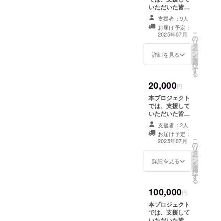
有させていただ
いただいた皆さ
くことで、支援
まに感謝の気持
者の皆さまとの
支援者：9人
ちを込めて、お
つながりを深め
お届け予定：
礼のメールをお
たいと考えてい
こ
2025年07月
の
送りいたしま
ます。このリ
リ
タ
す。お礼のメー
ターンは1000円
ー
ン
ルでは、支援の
詳細を見る
のリターンと同
を
選
活用内容やご家
じ内容になりま
択
す
庭の声、プロ
す。
る
ジェクトの進行
20,000
状況をお伝えし
円
ます。ご支援の
本プロジェクト
大きな意義を共
では、支援して
有させていただ
いただいた皆さ
くことで、支援
まに感謝の気持
者の皆さまとの
支援者：2人
ちを込めて、お
つながりを深め
お届け予定：
礼のメールをお
こ
たいと考えてい
2025年07月
の
送りいたしま
リ
ます。このリ
タ
す。お礼のメー
ー
ターンは1000円
ン
ルでは、支援の
詳細を見る
を
のリターンと同
選
活用内容やご家
択
じ内容になりま
す
庭の声、プロ
る
す。
ジェクトの進行
100,000
状況をお伝えし
円
ます。ご支援の
本プロジェクト
大きな意義を共
では、支援して
有させていただ
いただいた皆さ