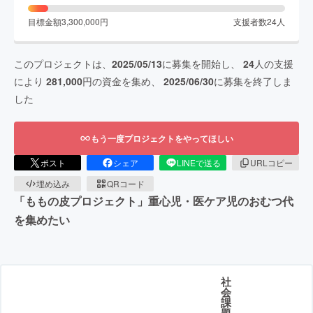
目標金額
3,300,000
円
支援者数
24
人
このプロジェクトは、
2025/05/13
に募集を開始し、
24
人の支援
により
281,000
円の資金を集め、
2025/06/30
に募集を終了しま
した
もう一度プロジェクトをやってほしい
ポスト
シェア
LINEで送る
URLコピー
埋め込み
QRコード
「ももの皮プロジェクト」重心児・医ケア児のおむつ代
を集めたい
社
会
課