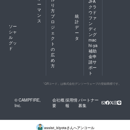
JFA
ー
り
クラ
マ
方
ウド
ン
プ
統
ファ
ス
ロ
計
ン
ソー
ジ
デ
ディ
シャ
ェ
ー
ング
ル
ク
タ
mac
グッ
ト
hi-ya
ド
の
補助
広
金申
め
請サ
方
ポー
ト
「QRコード」は株式会社デンソーウェーブの登録商標です。
© CAMPFIRE,
会社概
採用情
パートナー
Inc.
要
報
募集
assist_kiyota
さんへアンコール