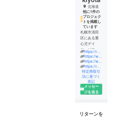
北海道
他に1件の
プロジェク
トを掲載し
ています
札幌市清田
区にある重
心児デイ
サービス
https://readyfor.jp/projects/momonokawa?sns_share_token=af2b04124ecb927f1835&utm_source=pj_share_url&utm_medium=social
・未就学の
https://www.instagram.com/kiyotariha/
お子さまが
https://www.facebook.com/kiyota.reha/
https://rehabiri-center.com/
多くご利用
特定商取引
・看護師，
法に基づく
理学療法
表記
士，作業療
メッセー
法士在籍
ジを送る
リターンを