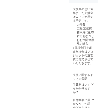
ついては、プロ
ジェクト終了後
支援金の使い道
にお送りする
集まった支援金
メールをご確認
は以下に使用す
ください。
る予定です。
人件費
広報/宣伝費
各家庭に配布
するおむつと
おむつ関連用
品の購入
※目標金額を超
えた場合はプロ
ジェクトの運営
費に充てさせて
いただきます。
支援に関するよ
くある質問
手数料はいく
らかかります
か？
目標金額に届
かなかった場
合どうなりま