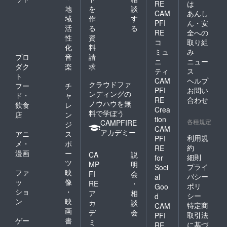
RE
は
地
を
談
CAM
あんし
域
作
す
PFI
ん・安
活
る
る
RE
全への
性
資
コ
取り組
化
料
ミュ
み
プロ
音
請
ニ
ニュー
ダク
楽
求
ティ
ス
ト
CAM
ヘルプ
クラウドファ
フー
チ
PFI
お問い
ンディングの
ド・
ャ
RE
合わせ
ノウハウを無
飲食
レ
Crea
料で学ぼう
店
ン
tion
各種規定
CAMPFIRE
ジ
CAM
アカデミー
アニ
ス
利用規
PFI
メ・
ポ
約
RE
漫画
ー
CA
説
細則
for
ツ
MP
明
プライ
Soci
ファ
映
FI
会
バシー
al
ッ
像
RE
・
ポリ
Goo
ショ
・
ア
相
シー
d
ン
映
カ
談
特定商
CAM
画
デ
会
取引法
PFI
ゲー
書
ミ
に基づ
RE