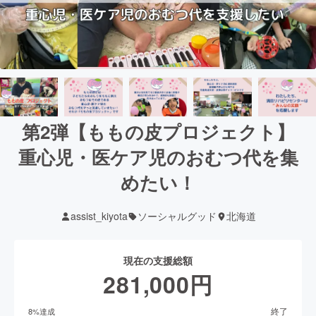
第2弾【ももの皮プロジェクト】
重心児・医ケア児のおむつ代を集
めたい！
assist_kiyota
ソーシャルグッド
北海道
現在の支援総額
281,000
円
終了
8
%達成