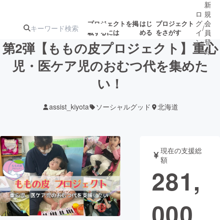
新
ロ
規
グ
会
プロジェクトを掲
はじ
プロジェクト
/
載するには
める
をさがす
イ
員
ン
登
第2弾【ももの皮プロジェクト】重心
録
児・医ケア児のおむつ代を集めた
い！
人気のプロ
注目のリ
注目の新着プロ
募集終了が近いプ
もうすぐ公開
ジェクト
ターン
ジェクト
ロジェクト
されます
assist_kiyota
ソーシャルグッド
北海道
アート・写真
音楽
現在の支援総
テクノロジー・ガジェット
ゲーム・サ
額
281,
映像・映画
書籍・雑誌
000
ビジネス・起業
チャレンジ