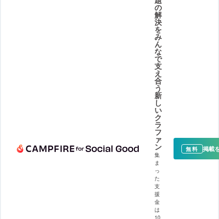
題
の
解
決
を
み
ん
な
で
支
え
合
う
新
し
い
ク
ラ
フ
ァ
ン
掲載
無料
集
ま
っ
た
支
援
金
は
10