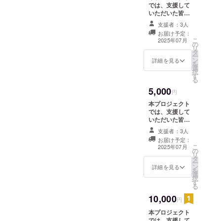
では、支援して
有させていただ
いただいた皆さ
くことで、支援
まに感謝の気持
者の皆さまとの
支援者：3人
ちを込めて、お
つながりを深め
お届け予定：
礼のメールをお
たいと考えてい
こ
2025年07月
の
送りいたしま
ます。
リ
タ
す。お礼のメー
ー
ン
ルでは、支援の
詳細を見る
を
選
活用内容やご家
択
す
庭の声、プロ
る
ジェクトの進行
5,000
状況をお伝えし
円
ます。ご支援の
本プロジェクト
大きな意義を共
では、支援して
有させていただ
いただいた皆さ
くことで、支援
まに感謝の気持
者の皆さまとの
支援者：3人
ちを込めて、お
つながりを深め
お届け予定：
礼のメールをお
こ
たいと考えてい
2025年07月
の
送りいたしま
リ
ます。このリ
タ
す。お礼のメー
ー
ターンは1000円
ン
ルでは、支援の
詳細を見る
を
のリターンと同
選
活用内容やご家
択
じ内容になりま
す
庭の声、プロ
る
す。
ジェクトの進行
10,000
状況をお伝えし
円
ます。ご支援の
本プロジェクト
大きな意義を共
では、支援して