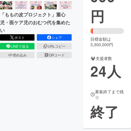
円
まちづくり・地域活性化
「ももの皮プロジェクト」重心
児・医ケア児のおむつ代を集めた
CAMPFIRE for Social Good
CAMPFIRE Creation
い
8%
ポスト
シェア
CAMPFIREふるさと納税
machi-ya
コミュニティ
目標金額は
3,300,000円
LINEで送る
URLコピー
埋め込み
QRコード
支援者数
24
人
募集終了まで残
り
終了