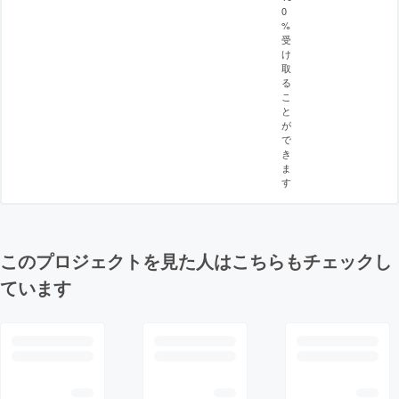
0
%
受
け
取
る
こ
と
が
で
き
ま
す
このプロジェクトを見た人はこちらもチェックし
ています