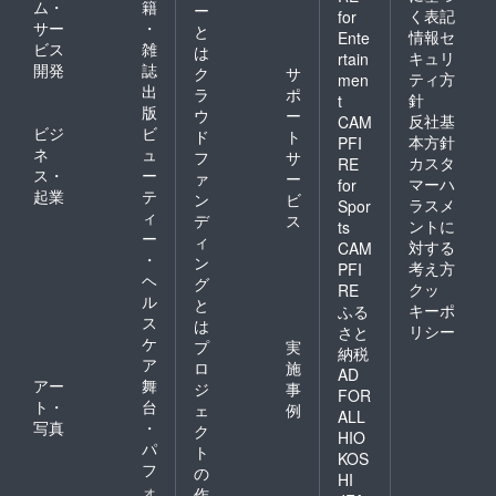
ム・
籍
ー
く表記
for
サー
・
と
情報セ
Ente
ビス
雑
は
キュリ
rtain
開発
誌
ク
サ
ティ方
men
出
ラ
ポ
針
t
版
ウ
ー
反社基
CAM
ビジ
ビ
ド
ト
本方針
PFI
ネ
ュ
フ
サ
カスタ
RE
ス・
ー
ァ
ー
マーハ
for
起業
テ
ン
ビ
ラスメ
Spor
ィ
デ
ス
ントに
ts
ー
ィ
対する
CAM
・
ン
考え方
PFI
ヘ
グ
クッ
RE
ル
と
キーポ
ふる
ス
は
リシー
さと
ケ
プ
実
納税
ア
ロ
施
AD
アー
舞
ジ
事
FOR
ト・
台
ェ
例
ALL
写真
・
ク
HIO
パ
ト
KOS
フ
の
HI
ォ
作