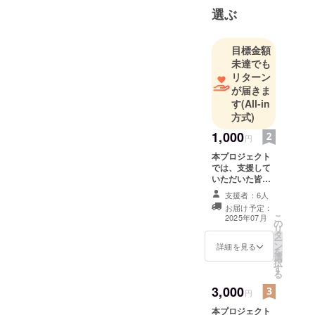
選ぶ
目標金額
未達でも
リターン
が届きま
す
(All-in
方式)
1,000
円
本プロジェクト
では、支援して
いただいた皆さ
まに感謝の気持
支援者：6人
ちを込めて、お
お届け予定：
礼のメールをお
こ
2025年07月
の
送りいたしま
リ
タ
す。お礼のメー
ー
ン
ルでは、支援の
詳細を見る
を
選
活用内容やご家
択
す
庭の声、プロ
る
ジェクトの進行
3,000
状況をお伝えし
円
ます。ご支援の
本プロジェクト
大きな意義を共