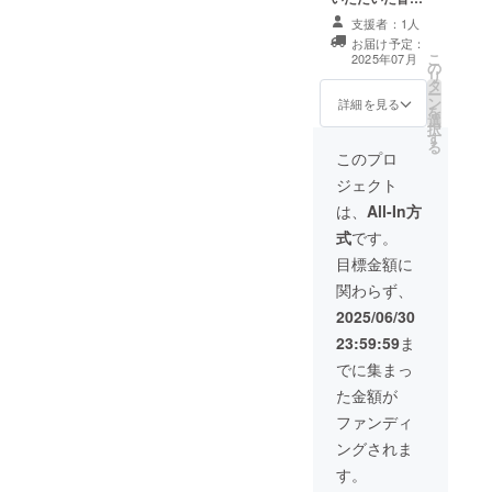
くことで、支援
まに感謝の気持
者の皆さまとの
支援者：1人
ちを込めて、お
つながりを深め
お届け予定：
礼のメールとデ
こ
たいと考えてい
2025年07月
の
イサービス送迎
リ
ます。このリ
タ
車最大7台に社名
ー
ターンは1000円
ン
入りステッカー
詳細を見る
を
のリターンと同
選
掲示します。 掲
択
じ内容になりま
す
載期間：１年
る
す。
間、サイズ：
このプロ
200×500㎜とな
ジェクト
ります。 また、
ホームページに
は、
All-In方
会社名バナーの
式
です。
掲載をいたしま
す。 ご支援の大
目標金額に
きな意義を共有
関わらず、
させていただく
ことで、支援者
2025/06/30
の皆さまとのつ
23:59:59
ま
ながりを深めた
いと考えていま
でに集まっ
す。 支援時、必
た金額が
ず備考欄に掲載
を希望されるお
ファンディ
名前をご記入く
ングされま
ださい。 ロゴや
バナーなどの画
す。
像の受け渡しに