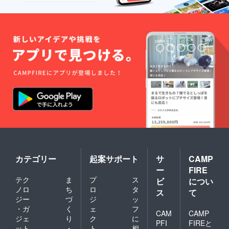
カテゴリー
起案サポート
サ
CAMP
ー
FIRE
テク
ま
プ
ス
ビ
につい
ノロ
ち
ロ
タ
ス
て
ジー
づ
ジ
ッ
・ガ
く
ェ
フ
CAM
CAMP
ジェ
り
ク
に
PFI
FIREと
ット
・
ト
相