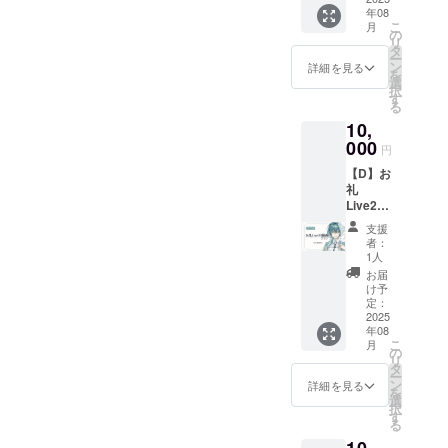
ご記入
期間：
年08
じめ応
くださ
動画が
こ
月
援プラ
い(無記
の
存続す
リ
ン
名可能)
タ
る限り
ー
①(1,00
※掲載を
ン
掲載
詳細を見る
を
0円)/は
希望さ
選
択
じめ応
れない
す
る
援プラ
場合は
10,
ン
「掲載
③(10,0
000
なし」
円
00円)と
とご記
【D】お
同一内
入くだ
礼
容です
さい ※
Live2D
※ご支援
お礼ボ
動画プ
時、備
イス、
支援
ラン ■
考欄に
スマホ
者：
活動報
掲載を
壁紙は
1人
告の閲
希望さ
ギガ
お届
覧 ■ク
れるお
ファイ
け予
レジッ
名前を
定：
ル便を
トの記
2025
ご記入
使用し
年08
載 ■お
くださ
て送付
こ
月
礼ボイ
い(無記
の
予定で
リ
ス10秒
名可能)
タ
す ※先
ー
(共通) ■
※掲載を
ン
行配信
詳細を見る
を
スマホ
希望さ
選
の日時
択
壁紙２
れない
す
が決ま
る
種（等
場合は
り次第
身/デ
「掲載