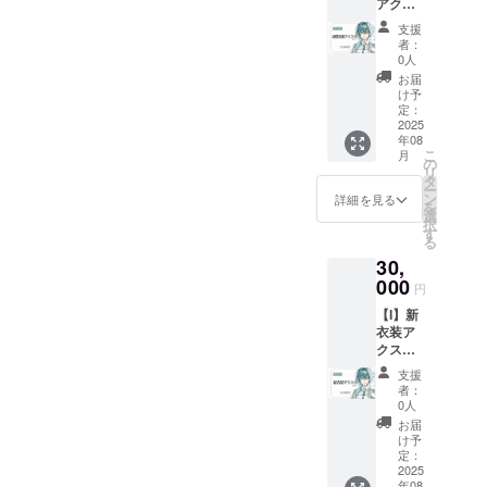
アクス
先行配
名前を
ファイ
タプラ
信ご招
ご記入
ル便を
支援
ン ■活
待 ■お
くださ
使用し
者：
動報告
礼
い ※掲
0人
て送付
の閲覧
Live2D
載を希
予定で
お届
■クレ
動画30
望され
け予
す ※先
ジット
秒(共通)
定：
ない場
行配信
の記載
2025
■お名前
合は
の日時
年08
■お礼ボ
入りポ
「掲載
が決ま
こ
月
イス10
スト
の
なし」
り次第
リ
秒(共通)
カード
タ
とご記
お知ら
ー
■スマホ
■クリア
ン
入くだ
詳細を見る
せしま
を
壁紙２
ファイ
選
さい ※
す ※現
択
種（等
ル ■
す
お礼ボ
物グッ
る
身/デ
ビッグ
イス、
ズは
30,
フォル
缶バッ
スマホ
BOOTH
メ） ■
000
ジ ＋ □
壁紙、
の匿名
円
先行配
アクス
お礼
発送を
【I】新
信ご招
タ（デ
Live2D
使用予
衣装ア
待 ■お
フォル
動画は
定です
クスタ
礼
メ） ※
ギガ
掲載期
プラン
Live2D
ご支援
ファイ
間：動
支援
■活動報
動画30
時、備
ル便を
者：
画が存
告の閲
秒(共通)
考欄に
0人
使用し
続する
覧 ■ク
■お名前
掲載を
て送付
お届
限り掲
レジッ
入りポ
希望さ
け予
予定で
載
トの記
スト
定：
れるお
す ※先
載 ■お
2025
カード
名前を
行配信
年08