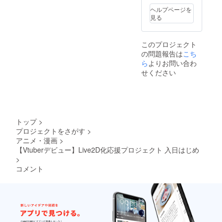
の匿名
ヘルプページを
発送を
見る
使用予
定です
掲載期
このプロジェクト
間：動
の問題報告は
画が存
こち
続する
ら
よりお問い合わ
限り掲
せください
載
トップ
>
プロジェクトをさがす
>
アニメ・漫画
>
【Vtuberデビュー】Live2D化応援プロジェクト 入日はじめ
>
コメント