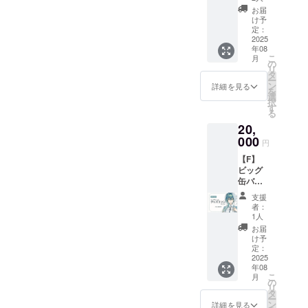
覧 ■ク
希望さ
お礼ボ
お届
レジッ
れるお
イス、
け予
トの記
名前を
定：
スマホ
載 ■お
2025
ご記入
壁紙、
年08
礼ボイ
くださ
お礼
こ
月
ス10秒
い ※掲
の
Live2D
リ
(共通) ■
載を希
タ
動画は
ー
スマホ
望され
ン
ギガ
詳細を見る
を
壁紙２
ない場
選
ファイ
択
種（等
合は
す
ル便を
る
身/デ
「掲載
使用し
20,
フォル
なし」
て送付
メ） ■
000
とご記
予定で
円
先行配
入くだ
す ※先
【F】
信ご招
さい ※
行配信
ビッグ
待 ■お
公序良
の日時
缶バッ
礼
俗に反
が決ま
ジプラ
Live2D
するお
り次第
支援
ン ■活
動画30
名前は
お知ら
者：
動報告
秒(共通)
記載出
1人
せしま
の閲覧
＋ □お
来かね
す 掲載
お届
■クレ
名前入
ますの
け予
期間：
ジット
りポス
定：
でご承
動画が
の記載
2025
トカー
知くだ
存続す
年08
■お礼ボ
ド □ク
さい 掲
る限り
こ
月
イス10
リア
の
載期
掲載
リ
秒(共通)
ファイ
タ
間：動
ー
■スマホ
ル ※ご
ン
画が存
詳細を見る