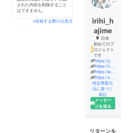
された内容を削除すること
はできません。
irihi_h
※投稿する際の注意点
ajime
日本
初めてのプ
ロジェクト
です
https://youtube.com/@irihi_hajime?si=vDJ_rv10Okz4oVjU
https://x.com/irihi_hajime?s=21
https://web.iriam.app/s/user/GPM3LXoRCo?uuid=0417bf31
https://x.gd/AGMMs
特定商取引
法に基づく
表記
メッセー
ジを送る
リターンを