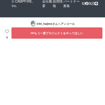
© CAMPFIRE,
会社概
採用情
パートナー
Inc.
要
報
募集
irihi_hajime
さんへアンコール
もう一度プロジェクトをやってほしい
9