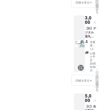
ー
②(5,00
ン
詳細を見る
を
0円)/は
選
択
じめ応
す
る
援プラ
3,0
ン
③(10,0
00
円
00円)と
【B】デ
同一内
ジタル
容です
返礼品
※ご支援
プラン
時、備
支援
■活動報
考欄に
者：
告の閲
掲載を
1人
覧 ■ク
希望さ
お届
レジッ
れるお
け予
トの記
名前を
定：
載 ＋ □
2025
ご記入
年08
お礼ボ
くださ
こ
月
イス10
い ※掲
の
リ
秒(共通)
載を希
タ
ー
□スマホ
望され
ン
詳細を見る
を
壁紙２
ない場
選
択
種（等
合は
す
る
身/デ
「掲載
5,0
フォル
なし」
メ） ※
00
とご記
円
ご支援
入くだ
【C】先
時、備
さい 掲