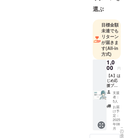
選ぶ
目標金額
未達でも
リターン
が届きま
す
(All-in
方式)
1,0
00
円
【A】は
じめ応
援プラ
ン① ■
支援
活動報
者：
告の閲
5人
覧 ■ク
お届
レジッ
け予
トの記
定：
載 ※は
2025
年08
じめ応
こ
月
援プラ
の
リ
ン
タ