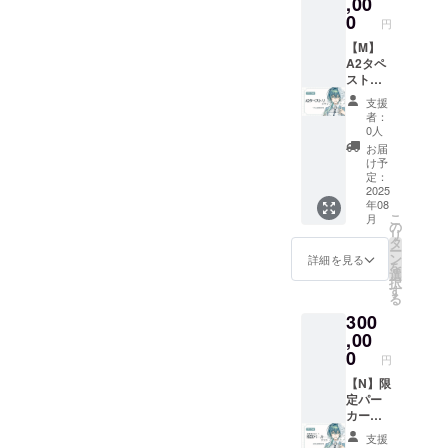
,00
掲載を
お礼
が決ま
先行配
希望さ
0
Live2D
り次第
円
信ご招
れるお
動画は
お知ら
待 ■お
【M】
名前を
ギガ
せしま
礼
A2タペ
ご記入
ファイ
す ※現
Live2D
スト
くださ
ル便を
物グッ
動画30
リープ
い ※掲
使用し
ズは
支援
秒(共通)
ラン ■
載を希
て送付
BOOTH
者：
■お名前
活動報
望され
予定で
0人
の匿名
入りポ
告の閲
ない場
す ※先
発送を
お届
スト
覧 ■ク
合は
行配信
け予
使用予
カード
レジッ
「掲載
定：
の日時
定です
■クリア
トの記
2025
なし」
が決ま
掲載期
年08
ファイ
載 ■お
とご記
り次第
間：動
こ
月
ル ■
礼ボイ
入くだ
の
お知ら
画が存
リ
ビッグ
ス10秒
さい ※
タ
せしま
続する
ー
缶バッ
(共通) ■
お礼ボ
ン
す ※現
詳細を見る
限り掲
を
ジ ■ア
スマホ
イス、
選
物グッ
載
択
クスタ
壁紙２
スマホ
す
ズは
る
（デ
種（等
壁紙、
BOOTH
300
フォル
身/デ
お礼
の匿名
メ） ＋
フォル
,00
Live2D
発送を
□マグ
メ） ■
動画は
0
使用予
円
カップ
先行配
ギガ
定です
※ご支援
信ご招
【N】限
ファイ
掲載期
時、備
待 ■お
定パー
ル便を
間：動
考欄に
礼
カープ
使用し
画が存
掲載を
Live2D
ラン ■
て送付
続する
支援
希望さ
動画30
活動報