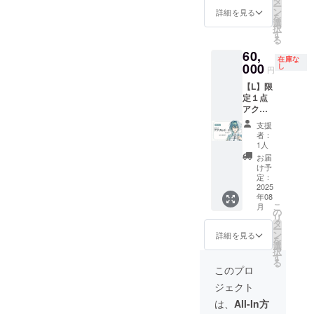
タ
ー
秒(共通)
行配信
れるお
ビッグ
ン
詳細を見る
を
■スマホ
の日時
名前を
缶バッ
選
択
壁紙２
が決ま
ご記入
ジ ■ア
す
る
種（等
り次第
くださ
クスタ
60,
身/デ
お知ら
い ※掲
（デ
在庫な
フォル
000
せしま
載を希
フォル
し
円
メ） ■
す ※現
望され
メ） ■
【L】限
先行配
物グッ
ない場
マグ
定１点
信ご招
ズは
合は
カップ
アクリ
待 ■お
BOOTH
「掲載
■直筆イ
ルボー
礼
の匿名
なし」
ラスト
支援
ドプラ
Live2D
発送を
とご記
色紙
者：
ン ■活
動画30
使用予
入くだ
■A2タ
1人
動報告
秒(共通)
定です
さい ※
ペスト
お届
の閲覧
■お名前
掲載期
お礼ボ
リー ＋
け予
■クレ
入りポ
定：
間：動
イス、
□限定
ジット
2025
スト
画が存
スマホ
パー
年08
の記載
カード
続する
壁紙、
カー ※
こ
月
■お礼ボ
＋ □
の
限り掲
お礼
ご支援
リ
イス10
ビッグ
タ
載
Live2D
時、備
ー
秒(共通)
アクス
ン
動画は
考欄に
詳細を見る
を
■スマホ
タ（等
選
ギガ
掲載を
択
壁紙２
身） ※
す
ファイ
希望さ
る
種（等
ご支援
ル便を
れるお
このプロ
身/デ
時、備
使用し
名前を
ジェクト
フォル
考欄に
て送付
ご記入
メ） ■
掲載を
予定で
くださ
は、
All-In方
先行配
希望さ
す ※先
い ※掲