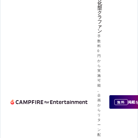
化
型
ク
ラ
フ
ァ
ン
手
数
料
0
円
か
ら
実
施
可
能
。
企
画
掲載
無料
か
ら
リ
タ
ー
ン
配