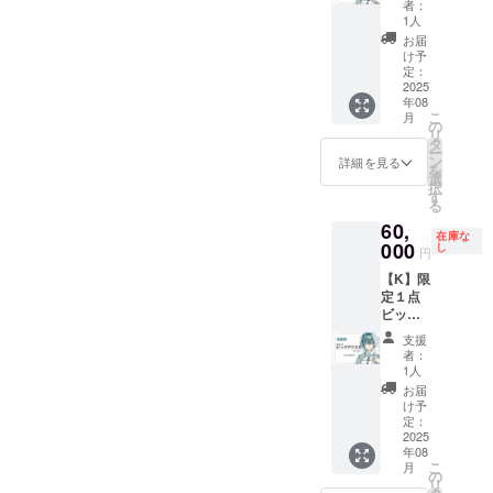
予定で
限り掲
者：
れるお
秒(共通)
告の閲
す ※先
載
1人
名前を
■お名前
覧 ■ク
行配信
お届
ご記入
入りポ
レジッ
の日時
け予
くださ
スト
トの記
が決ま
定：
い ※掲
カード
載 ■お
2025
り次第
年08
載を希
■クリア
礼ボイ
お知ら
こ
月
望され
ファイ
ス10秒
せしま
の
リ
ない場
ル ■
(共通) ■
す ※現
タ
ー
合は
ビッグ
スマホ
物グッ
ン
詳細を見る
を
「掲載
缶バッ
壁紙２
ズは
選
択
なし」
ジ ■ア
種（等
BOOTH
す
る
とご記
クスタ
身/デ
の匿名
60,
入くだ
（デ
フォル
発送を
在庫な
さい ※
フォル
メ） ■
000
使用予
し
円
お礼ボ
メ） ■
先行配
定です
【K】限
イス、
マグ
信ご招
掲載期
定１点
スマホ
カップ
待 ■お
間：動
ビッグ
壁紙、
＋ □直
礼
画が存
アクス
お礼
筆イラ
Live2D
続する
支援
タプラ
Live2D
スト色
動画30
限り掲
者：
ン ■活
動画は
紙 □A2
秒(共通)
載
1人
動報告
ギガ
タペス
■お名前
お届
の閲覧
ファイ
トリー
入りポ
け予
■クレ
ル便を
※ご支援
スト
定：
ジット
2025
使用し
時、備
カード
年08
の記載
て送付
考欄に
■クリア
こ
月
■お礼ボ
予定で
掲載を
ファイ
の
リ
イス10
す ※先
希望さ
ル ■