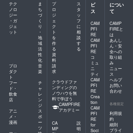
テク
ま
プ
ス
ビ
につい
ノロ
ち
ロ
タ
ス
て
ジー
づ
ジ
ッ
・ガ
く
ェ
フ
CAM
CAMP
ジェ
り
ク
に
PFI
FIREと
ット
・
ト
相
RE
は
地
を
談
CAM
あんし
域
作
す
PFI
ん・安
活
る
る
RE
全への
性
資
コ
取り組
化
料
ミュ
み
プロ
音
請
ニ
ニュー
ダク
楽
求
ティ
ス
ト
CAM
ヘルプ
クラウドファ
フー
チ
PFI
お問い
ンディングの
ド・
ャ
RE
合わせ
ノウハウを無
飲食
レ
Crea
料で学ぼう
店
ン
tion
各種規定
CAMPFIRE
ジ
CAM
アカデミー
アニ
ス
利用規
PFI
メ・
ポ
約
RE
漫画
ー
CA
説
細則
for
ツ
MP
明
プライ
Soci