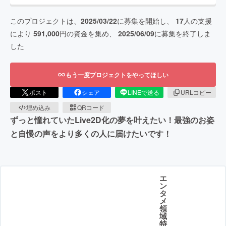
このプロジェクトは、
2025/03/22
に募集を開始し、
17
人の支援
により
591,000
円の資金を集め、
2025/06/09
に募集を終了しま
した
もう一度プロジェクトをやってほしい
ポスト
シェア
LINEで送る
URLコピー
埋め込み
QRコード
ずっと憧れていたLive2D化の夢を叶えたい！最強のお姿
と自慢の声をより多くの人に届けたいです！
エ
ン
タ
メ
領
域
特