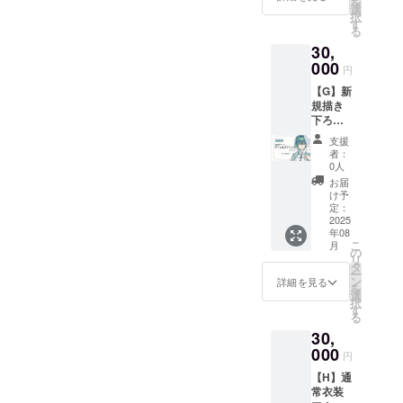
を
壁紙２
支援
選
続する
択
種（等
時、備
す
限り掲
る
身/デ
考欄に
載
30,
フォル
掲載を
メ） ■
000
希望さ
円
先行配
れるお
【G】新
信ご招
名前を
規描き
待 ■お
ご記入
下ろし
礼
くださ
デフォ
Live2D
い ※ご
支援
ルメア
動画30
支援
者：
クスタ
秒(共通)
時、備
0人
プラン
■お名前
考欄に
お届
■活動報
入りポ
掲載を
け予
告の閲
スト
定：
希望さ
覧 ■ク
2025
カード
れるお
年08
レジッ
■クリア
名前を
こ
月
トの記
ファイ
の
ご記入
リ
載 ■お
ル ＋ □
タ
くださ
ー
礼ボイ
ビッグ
ン
い ※お
詳細を見る
を
ス10秒
缶バッ
選
礼ボイ
択
(共通) ■
ジ ※ご
す
ス、ス
る
スマホ
支援
マホ壁
30,
壁紙２
時、備
紙、お
種（等
000
考欄に
礼
円
身/デ
掲載を
Live2D
【H】通
フォル
希望さ
動画は
常衣装
メ） ■
れるお
ギガ