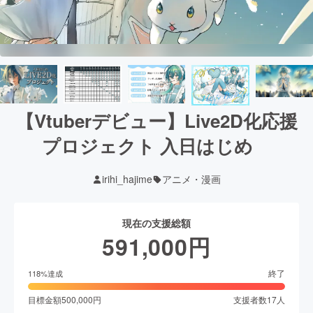
【Vtuberデビュー】Live2D化応援
プロジェクト 入日はじめ
irihi_hajime
アニメ・漫画
現在の支援総額
591,000
円
終了
118
%達成
目標金額
500,000
円
支援者数
17
人