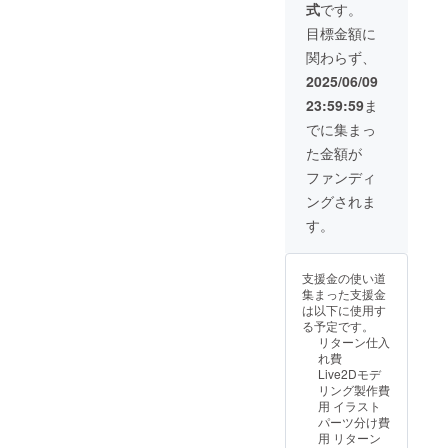
式
です。
信ご招
れるお
行配信
載を希
待 ■お
名前を
の日時
望され
目標金額に
礼
ご記入
が決ま
ない場
関わらず、
Live2D
くださ
り次第
合は
動画30
い ※掲
お知ら
「掲載
2025/06/09
秒(共通)
載を希
せしま
なし」
23:59:59
ま
■お名前
望され
す ※現
とご記
入りポ
ない場
物グッ
入くだ
でに集まっ
スト
合は
ズは
さい ※
た金額が
カード
「掲載
BOOTH
お礼ボ
＋ □ア
なし」
の匿名
イス、
ファンディ
クリル
とご記
発送を
スマホ
ングされま
ボード
入くだ
使用予
壁紙、
※ご支援
さい ※
定です
お礼
す。
時、備
お礼ボ
※色紙に
Live2D
考欄に
イス、
ははじ
動画は
掲載を
スマホ
めがは
ギガ
支援金の使い道
希望さ
壁紙、
じめを
ファイ
集まった支援金
れるお
お礼
描きま
ル便を
は以下に使用す
名前を
Live2D
す！ 掲
使用し
る予定です。
ご記入
動画は
載期
て送付
リターン仕入
くださ
ギガ
間：動
予定で
れ費
い ※掲
ファイ
画が存
す ※先
Live2Dモデ
載を希
ル便を
続する
行配信
リング製作費
望され
使用し
限り掲
の日時
用 イラスト
ない場
て送付
載
が決ま
パーツ分け費
合は
予定で
り次第
用 リターン
「掲載
す ※先
お知ら