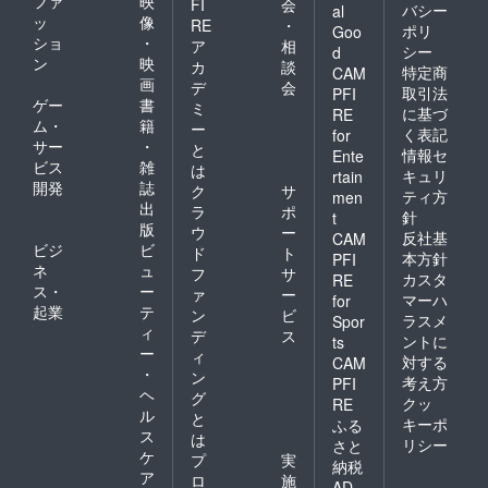
ファ
映
FI
会
バシー
al
ッ
像
RE
・
ポリ
Goo
ショ
・
ア
相
シー
d
ン
映
カ
談
特定商
CAM
画
デ
会
取引法
PFI
ゲー
書
ミ
に基づ
RE
ム・
籍
ー
く表記
for
サー
・
と
情報セ
Ente
ビス
雑
は
キュリ
rtain
開発
誌
ク
サ
ティ方
men
出
ラ
ポ
針
t
版
ウ
ー
反社基
CAM
ビジ
ビ
ド
ト
本方針
PFI
ネ
ュ
フ
サ
カスタ
RE
ス・
ー
ァ
ー
マーハ
for
起業
テ
ン
ビ
ラスメ
Spor
ィ
デ
ス
ントに
ts
ー
ィ
対する
CAM
・
ン
考え方
PFI
ヘ
グ
クッ
RE
ル
と
キーポ
ふる
ス
は
リシー
さと
ケ
プ
実
納税
ア
ロ
施
AD