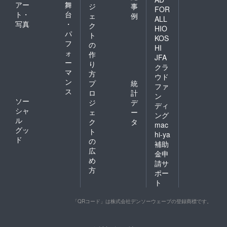
アー
舞
ジ
事
FOR
ト・
台
ェ
例
ALL
写真
・
ク
HIO
パ
ト
KOS
フ
の
HI
ォ
作
JFA
ー
り
クラ
マ
方
ウド
ン
プ
統
ファ
ス
ロ
計
ン
ソー
ジ
デ
ディ
シャ
ェ
ー
ング
ル
ク
タ
mac
グッ
ト
hi-ya
ド
の
補助
広
金申
め
請サ
方
ポー
ト
「QRコード」は株式会社デンソーウェーブの登録商標です。