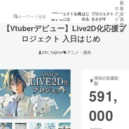
新
ロ
規
グ
会
プロジェクトを掲
はじ
プロジェクト
/
載するには
める
をさがす
イ
員
ン
登
【Vtuberデビュー】Live2D化応援プ
録
ロジェクト 入日はじめ
人気のプロ
注目のリ
注目の新着プロ
募集終了が近いプ
もうすぐ公開
irihi_hajime
アニメ・漫画
ジェクト
ターン
ジェクト
ロジェクト
されます
アート・写真
音楽
現在の支援総
額
591,
テクノロジー・ガジェット
ゲーム・サ
000
映像・映画
書籍・雑誌
ビジネス・起業
チャレンジ