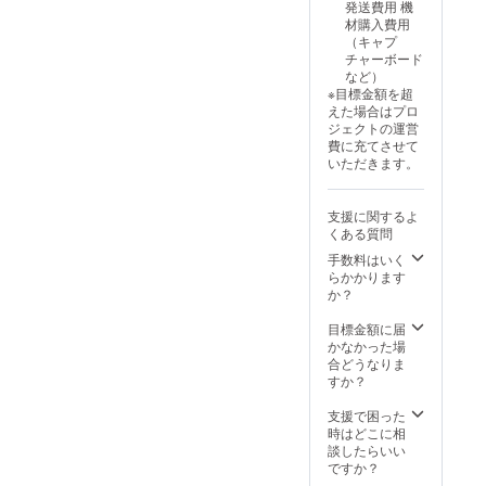
発送費用 機
なし」
行配信
せしま
材購入費用
とご記
の日時
す ※現
（キャプ
入くだ
が決ま
物グッ
チャーボード
さい ※
り次第
ズは
など）
お礼ボ
お知ら
BOOTH
※目標金額を超
イス、
せしま
の匿名
えた場合はプロ
スマホ
す ※現
発送を
ジェクトの運営
壁紙、
物グッ
使用予
費に充てさせて
お礼
ズは
定です
いただきます。
Live2D
BOOTH
※色紙に
動画は
の匿名
ははじ
ギガ
発送を
めがは
支援に関するよ
ファイ
使用予
じめを
くある質問
ル便を
定です
描きま
使用し
掲載期
手数料はいく
す！ ※
て送付
間：動
らかかります
パー
予定で
画が存
か？
カーは
す ※先
続する
ご希望
行配信
限り掲
目標金額に届
サイズ
の日時
載
かなかった場
を選択
が決ま
合どうなりま
いただ
り次第
すか？
けます
お知ら
掲載期
せしま
支援で困った
間：動
す ※現
時はどこに相
画が存
物グッ
談したらいい
続する
ズは
ですか？
限り掲
BOOTH
載