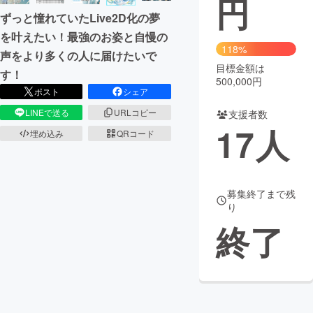
円
ずっと憧れていたLive2D化の夢
まちづくり・地域活性化
を叶えたい！最強のお姿と自慢の
118%
声をより多くの人に届けたいで
目標金額は
CAMPFIRE for Social Good
CAMPFIRE Creation
す！
500,000円
CAMPFIREふるさと納税
machi-ya
コミュニティ
ポスト
シェア
LINEで送る
URLコピー
支援者数
17
人
埋め込み
QRコード
募集終了まで残
り
終了