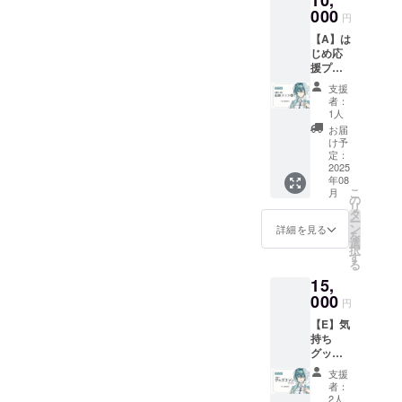
10,
お知ら
フォル
000
なし」
せしま
円
メ） ■
とご記
す 掲載
【A】は
先行配
入くだ
期間：
じめ応
信ご招
さい 掲
動画が
援プラ
待 ＋ □
載期
存続す
ン③ ■
お礼
間：動
る限り
支援
活動報
Live2D
画が存
掲載
者：
告の閲
動画30
続する
1人
覧 ■ク
秒 ※ご
限り掲
お届
レジッ
支援
載
け予
トの記
時、備
定：
載 ※は
2025
考欄に
年08
じめ応
掲載を
こ
月
援プラ
希望さ
の
リ
ン
れるお
タ
ー
①(1,00
名前を
ン
詳細を見る
を
0円)/は
ご記入
選
択
じめ応
くださ
す
る
援プラ
い ※掲
15,
ン
載を希
②(5,00
000
望され
円
0円)と
ない場
【E】気
同一内
合は
持ち
容です
「掲載
グッズ
※ご支援
なし」
プラン
時、備
とご記
支援
■活動報
考欄に
入くだ
者：
告の閲
掲載を
さい ※
2人