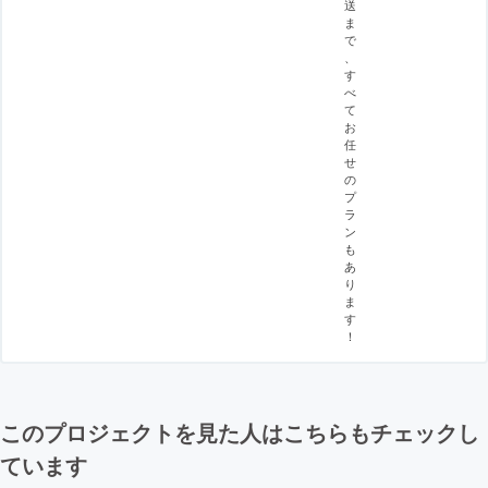
送
ま
で
、
す
べ
て
お
任
せ
の
プ
ラ
ン
も
あ
り
ま
す
！
このプロジェクトを見た人はこちらもチェックし
ています