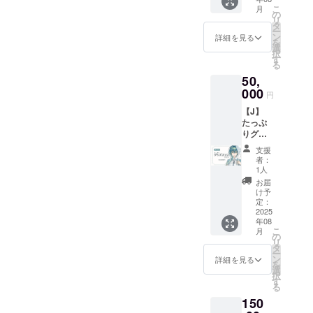
礼ボイ
＋ □通
ご記入
の日時
こ
月
ス10秒
常衣装
の
くださ
が決ま
リ
(共通) ■
アクス
タ
い ※掲
り次第
ー
スマホ
タ（等
ン
載を希
詳細を見る
お知ら
を
壁紙２
身） ※
選
望され
せしま
択
種（等
ご支援
す
ない場
す ※現
る
身/デ
時、備
合は
物グッ
50,
フォル
考欄に
「掲載
ズは
メ） ■
000
掲載を
なし」
BOOTH
円
先行配
希望さ
とご記
の匿名
【J】
信ご招
れるお
入くだ
発送を
たっぷ
待 ■お
名前を
さい ※
使用予
りグッ
礼
ご記入
お礼ボ
定です
ズプラ
Live2D
くださ
イス、
掲載期
支援
ン ■活
動画30
い ※掲
スマホ
者：
間：動
動報告
秒(共通)
載を希
1人
壁紙、
画が存
の閲覧
■お名前
望され
お礼
お届
続する
■クレ
入りポ
ない場
け予
Live2D
限り掲
ジット
スト
定：
合は
動画は
載
の記載
2025
カード
「掲載
ギガ
年08
■お礼ボ
＋ □新
なし」
ファイ
こ
月
イス10
衣装ア
の
とご記
ル便を
リ
秒(共通)
クスタ
タ
入くだ
使用し
ー
■スマホ
（等
ン
さい ※
詳細を見る
て送付
を
壁紙２
身） ※
選
お礼ボ
予定で
択
種（等
ご支援
す
イス、
す ※先
る
身/デ
時、備
スマホ
行配信
150
フォル
考欄に
壁紙、
の日時
メ） ■