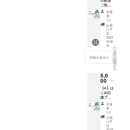
行配信
考欄に
載期
ご招待
掲載を
間：動
プラン
希望さ
画が存
支援
■活動報
れるお
続する
者：
告の閲
名前を
限り掲
1人
覧 ■ク
ご記入
載
お届
レジッ
くださ
け予
トの記
い ※掲
定：
載 ■お
2025
載を希
年08
礼ボイ
望され
こ
月
ス10秒
ない場
の
リ
(共通) ■
合は
タ
ー
スマホ
「掲載
ン
詳細を見る
を
壁紙２
なし」
選
択
種（等
とご記
す
る
身/デ
入くだ
5,0
フォル
さい ※
メ） ＋
00
お礼ボ
円
□先行配
イス、
【A】は
信ご招
スマホ
じめ応
待 ※ご
壁紙は
援プラ
支援
ギガ
ン② ■
時、備
ファイ
支援
活動報
考欄に
ル便を
者：
告の閲
掲載を
使用し
1人
覧 ■ク
希望さ
て送付
お届
レジッ
れるお
予定で
け予
トの記
名前を
定：
す 掲載
載 ※は
2025