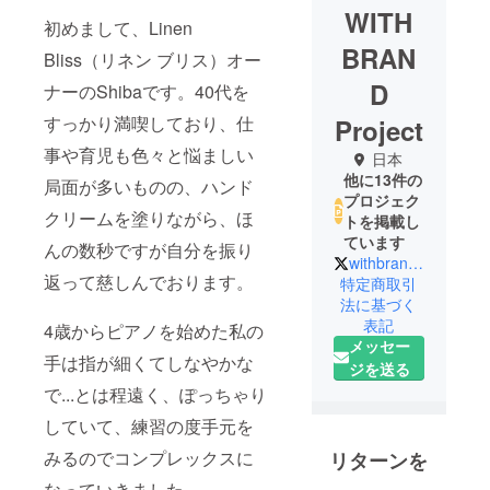
WITH
初めまして、Linen
BRAN
Bliss（リネン ブリス）オー
D
ナーのShibaです。40代を
すっかり満喫しており、仕
Project
事や育児も色々と悩ましい
日本
他に13件の
局面が多いものの、ハンド
プロジェク
クリームを塗りながら、ほ
トを掲載し
ています
んの数秒ですが自分を振り
withbrand_jp
返って慈しんでおります。
特定商取引
法に基づく
表記
4歳からピアノを始めた私の
メッセー
手は指が細くてしなやかな
ジを送る
で...とは程遠く、ぽっちゃり
していて、練習の度手元を
みるのでコンプレックスに
リターンを
なっていきました。