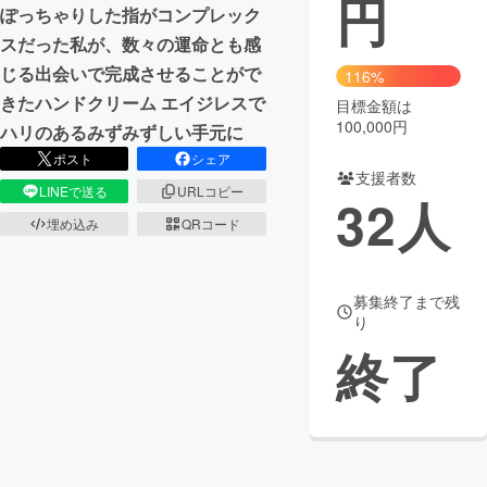
円
ぽっちゃりした指がコンプレック
まちづくり・地域活性化
スだった私が、数々の運命とも感
じる出会いで完成させることがで
116%
きたハンドクリーム エイジレスで
目標金額は
CAMPFIRE for Social Good
CAMPFIRE Creation
100,000円
ハリのあるみずみずしい手元に
CAMPFIREふるさと納税
machi-ya
コミュニティ
ポスト
シェア
支援者数
LINEで送る
URLコピー
32
人
埋め込み
QRコード
募集終了まで残
り
終了