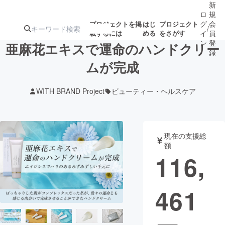
新
ロ
規
グ
会
プロジェクトを掲
はじ
プロジェクト
/
載するには
める
をさがす
イ
員
ン
登
亜麻花エキスで運命のハンドクリー
録
ムが完成
人気のプロ
注目のリ
注目の新着プロ
募集終了が近いプ
もうすぐ公開
WITH BRAND Project
ビューティー・ヘルスケア
ジェクト
ターン
ジェクト
ロジェクト
されます
アート・写真
音楽
現在の支援総
額
116,
テクノロジー・ガジェット
ゲーム・サ
461
映像・映画
書籍・雑誌
ビジネス・起業
チャレンジ