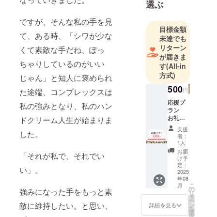
選ぶ
ですが、そんな私の手を見
目標金額
て、ある時、「シワが少な
未達でも
リターン
くて素敵な手だね、ぽっ
が届きま
ちゃりしているのがいい
す
(All-in
方式)
じゃん」と知人に褒められ
500
円
た途端、コンプレックスは
応援プ
私の強みとなり、私のハン
ラン
お礼の
ドクリーム人生が始まりま
手紙
支援
した。
（メー
者：
ル）
1人
お届
「それが私で、それでい
け予
定：
い」。
2025
年08
こ
月
の
強みになった手をもっと素
リ
タ
ー
ン
敵に維持したい。と思い、
詳細を見る
を
選
択