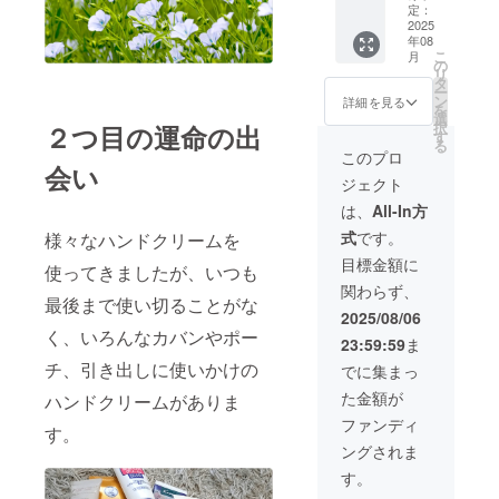
消費
定：
税、送
2025
年08
料込み
こ
月
販売価
の
リ
格：1個
タ
ー
（30g）
ン
詳細を見る
を
税込
選
択
２つ目の運命の出
1,760円
す
る
（税抜
このプロ
会い
1,600
ジェクト
円） 商
品割引
は、
All-In方
率：
式
です。
様々なハンドクリームを
20% 送
料：700
目標金額に
使ってきましたが、いつも
円
関わらず、
最後まで使い切ることがな
2025/08/06
く、いろんなカバンやポー
23:59:59
ま
チ、引き出しに使いかけの
でに集まっ
た金額が
ハンドクリームがありま
ファンディ
す。
ングされま
す。