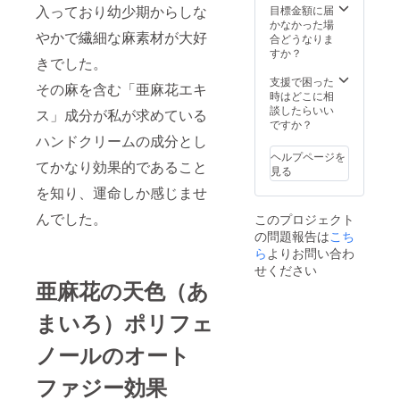
入っており幼少期からしな
目標金額に届
かなかった場
やかで繊細な麻素材が大好
合どうなりま
すか？
きでした。
支援で困った
その麻を含む「亜麻花エキ
時はどこに相
談したらいい
ス」成分が私が求めている
ですか？
ハンドクリームの成分とし
ヘルプページを
てかなり効果的であること
見る
を知り、運命しか感じませ
んでした。
このプロジェクト
の問題報告は
こち
ら
よりお問い合わ
せください
亜麻花の天色（あ
まいろ）ポリフェ
ノールのオート
ファジー効果