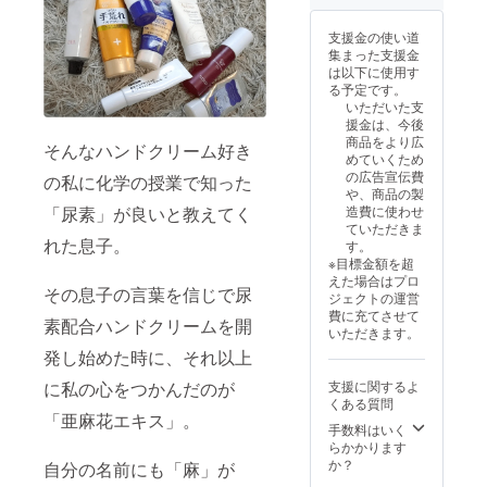
支援金の使い道
集まった支援金
は以下に使用す
る予定です。
いただいた支
援金は、今後
商品をより広
そんなハンドクリーム好き
めていくため
の広告宣伝費
の私に化学の授業で知った
や、商品の製
造費に使わせ
「尿素」が良いと教えてく
ていただきま
れた息子。
す。
※目標金額を超
えた場合はプロ
その息子の言葉を信じで尿
ジェクトの運営
費に充てさせて
素配合ハンドクリームを開
いただきます。
発し始めた時に、それ以上
支援に関するよ
に私の心をつかんだのが
くある質問
「亜麻花エキス」。
手数料はいく
らかかります
か？
自分の名前にも「麻」が