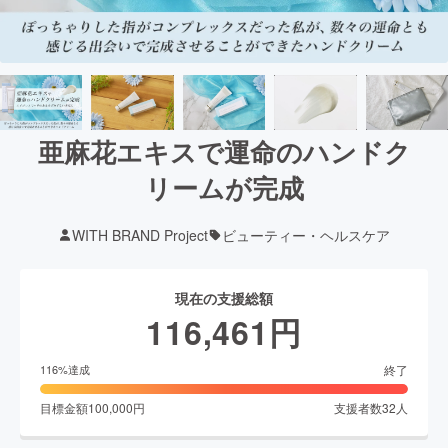
亜麻花エキスで運命のハンドク
リームが完成
WITH BRAND Project
ビューティー・ヘルスケア
現在の支援総額
116,461
円
終了
116
%達成
目標金額
100,000
円
支援者数
32
人