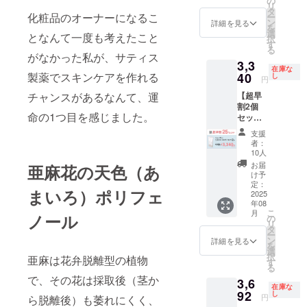
の
リ
（30g）
タ
化粧品のオーナーになるこ
ー
税込
ン
詳細を見る
を
1,760円
選
となんて一度も考えたこと
択
（税抜
す
る
1,600
がなかった私が、サティス
3,3
円） 商
在庫な
品割引
40
製薬でスキンケアを作れる
し
円
率：
【超早
チャンスがあるなんて、運
10% 送
割2個
料：700
命の1つ目を感じました。
セッ
円
ト
支援
25%OF
者：
F】 本
10人
品2個 ※
お届
亜麻花の天色（あ
消費
け予
税、送
定：
まいろ）ポリフェ
料込み
2025
年08
販売価
こ
月
格：1個
ノール
の
リ
（30g）
タ
ー
税込
ン
詳細を見る
を
1,760円
選
択
亜麻は花弁脱離型の植物
（税抜
す
る
1,600
で、その花は採取後（茎か
3,6
円） 商
在庫な
品割引
92
し
円
ら脱離後）も萎れにくく、
率：