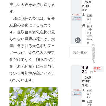
【CAM
25% 送
美しい天色を維持し続けま
PFIRE
料：700
限定ダ
円
す。
ブル
支援
割
一般に花弁の萎れは、花弁
者：
15%OF
8人
細胞の老化によるもので
F】 本
お届
品2個 ※
け予
す。採取後も老化症状の見
消費
定：
税、送
2025
られない亜麻の花には、大
年08
料込み
こ
月
販売価
の
量に含まれる天色ポリフェ
リ
格：1個
タ
ー
（30g）
ノールが、青色色素の安定
ン
詳細を見る
を
税込
選
択
化だけでなく、細胞の安定
1,760円
す
る
（税抜
化（老化抑制）にも寄与し
4,9
1,600
在庫な
円） 商
24
し
円
ている可能性が高いと考え
品割引
【CAM
率：
られています。
PFIRE
15% 送
限定ト
料：700
リプル
円
支援
割
者：
20%OF
4人
F】 本
お届
品3個 ※
け予