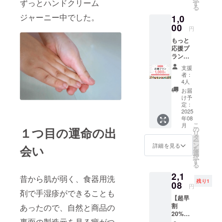
ずっとハンドクリーム
す
る
ジャーニー中でした。
1,0
00
円
もっと
応援プ
ラン
お礼の
支援
手紙
者：
（メー
4人
ル）
お届
※500円
け予
プラン
定：
と内容
2025
年08
は同じ
こ
月
１つ目の運命の出
の
リ
タ
ー
ン
詳細を見る
会い
を
選
択
す
る
2,1
昔から肌が弱く、食器用洗
残り1
08
円
剤で手湿疹ができることも
【超早
割
あったので、自然と商品の
20%OF
裏面の製造元を見る癖がつ
F】 本