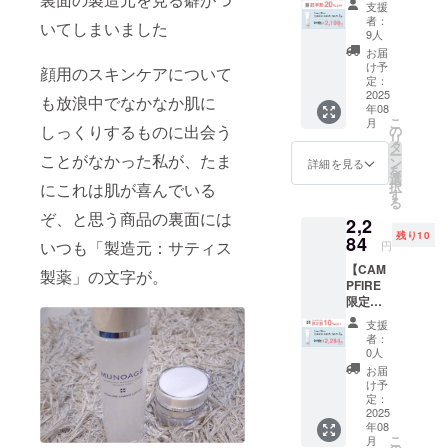
支援
品1個 ※
者：
いてしまいました
消費
9人
税、送
お届
料込み
け予
顔用のスキンケアについて
販売価
定：
格：1個
2025
も放浪中でなかなか肌に
年08
（30g）
こ
月
税込
しっくりするものに出会う
の
リ
1,760円
タ
ー
ことがなかった私が、たま
（税抜
ン
詳細を見る
を
1,600
選
択
にこれは肌が喜んでいる
円） 商
す
る
品割引
ぞ、と思う商品の裏面には
2,2
率：
残り10
20% 送
84
いつも「製造元：サティス
円
料：700
【CAM
円
製薬」の文字が。
PFIRE
限定
割
支援
10%OF
者：
F】 本
0人
品1個 ※
お届
消費
け予
税、送
定：
料込み
2025
年08
販売価
こ
月
格：1個