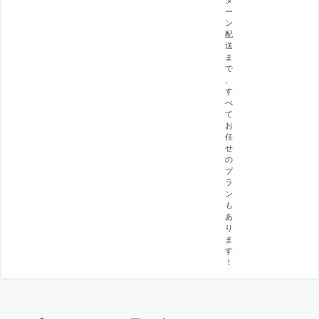
ー
ン
配
送
ま
で
、
す
べ
て
お
任
せ
の
プ
ラ
ン
も
あ
り
ま
す
！