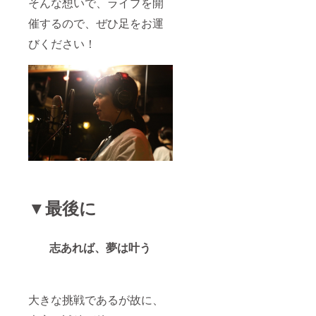
そんな想いで、ライブを開
送りし
ます。
催するので、ぜひ足をお運
楽曲
の長さ
びください！
は１分
程度で
す。
▼最後に
志あれば、夢は叶う
大きな挑戦であるが故に、