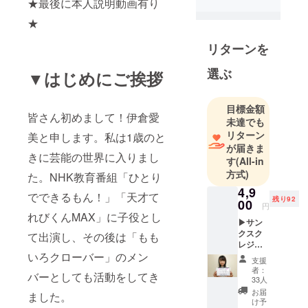
★最後に本人説明動画有り
血液型：AB
★
型
出身地：埼
リターンを
玉県
身長：
選ぶ
▼はじめにご挨拶
152cm
あだ名：イ
目標金額
クラちゃん
皆さん初めまして！伊倉愛
未達でも
リターン
美と申します。私は1歳のと
1歳で芸能界
が届きま
きに芸能の世界に入りまし
デビュー。
す
(All-in
方式)
ひとりでで
た。NHK教育番組「ひとり
きるもん、
4,9
でできるもん！」「天才て
残り92
00
天才てれび
円
れびくんMAX」に子役とし
くんMAXと
▶サン
クスク
いった教育
て出演し、その後は「もも
レジッ
番組などの
いろクローバー」のメン
ト ラ
支援
出演を経
イブ当
者：
バーとしても活動をしてき
日とラ
て、女優業
33人
イブレ
お届
ました。
からリポー
ポート
け予