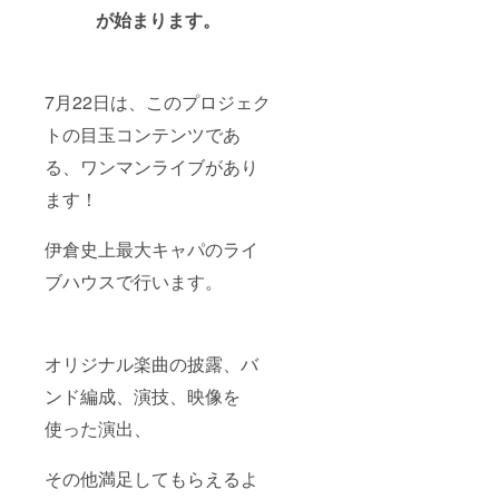
を致し
・ペ
が始まります。
ます。
ンライ
ト ※
サイ
ズ、デ
7月22日は、このプロジェク
ザイン
などの
トの目玉コンテンツであ
種類を
選べる
る、ワンマンライブがあり
グッズ
に関し
ます！
て※
事前に
メール
伊倉史上最大キャパのライ
にて種
類のご
ブハウスで行います。
案内と
希望の
ステッ
カーの
オリジナル楽曲の披露、バ
お伺い
を致し
ンド編成、演技、映像を
ます。
▶あな
使った演出、
た専用
のオリ
ジナル
その他満足してもらえるよ
楽曲