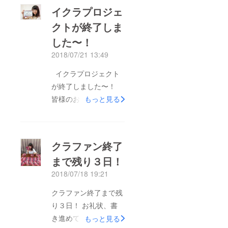
うございました！！
イクラプロジェ
さぁここからがスター
クトが終了しま
トです！皆様に想いを
した〜！
届け、期待に応えられ
るよう、これからも全
2018/07/21 13:49
力で駆け抜けていきま
イクラプロジェクト
す！どうぞよろしくお
が終了しました〜！
願いします(^o^) そし
皆様のおかげで、成功
もっと見る
て、いよいよ明日はワ
させることが出来まし
ンマンライブ！！ お
た！本当に、ありがと
越しいただける皆様に
うございました！！
お会いできることを楽
クラファン終了
さぁここからがスター
しみにしてます！
まで残り３日！
トです！皆様に想いを
2018.7.21 伊倉愛美
2018/07/18 19:21
届け、期待に応えられ
るよう、これからも全
クラファン終了まで残
力で駆け抜けていきま
り３日！ お礼状、書
す！どうぞよろしくお
き進めてますよ〜♪♪
もっと見る
願いします(^o^) そし