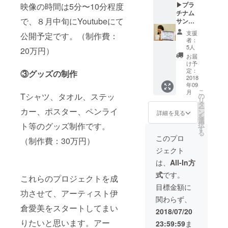
類のご
ただき
▶プラ
映像の時間は5分〜10分程度
い。
ます。
MARY、土岐
０”」ラ
案内と
ます。
チナム
（公序
▶個別
イブチ
希望の
麻子、吉澤
で、８月中旬にYoutubeにて
ライ
サンク
良俗に
のお礼
ケット
ステッ
ブレ
スクレ
嘉代子、川
反しな
動画
7月22
カーの
支援
公開予定です。（制作費：
ポート
ジット
いお名
支援し
日に恵
者：
村結花、ス
お伺い
映像は
ライ
前） ▶
てくだ
5人
比寿ク
20万円）
を致し
ピッツ、ク
８月中
ブ当日
直筆サ
さる方
レアー
お届
ます。
旬に
とライ
イン・
ラムボン、
個別の
け予
トで行
Youtub
ブレ
個別コ
定：
お礼動
③グッズの制作
われる
レキシ、the
eにて公
ポート
2018
メント
画をお
ライブ
年09
brilliant
開予定
映像に
付きお
届けし
の入場
こ
月
です。
プラチ
Tシャツ、タオル、ステッ
礼状
の
ます。
green、
チケッ
リ
備考
ナムサ
直筆サ
タ
８月
トで
ー
Grace
カー、ポスター、ペンライ
欄にク
ンクス
イン・
ン
中旬に
詳細を見る
す。 ▶
を
レジッ
クレ
VanderWaal
個別コ
選
データ
グッズ
択
ト等のグッズ制作です。
トご希
ジット
メント
す
にてお
セットA
、The Like、
る
望のお
とし
付きお
送りし
このプロ
（制作費：30万円）
Summer
名前を
て、お
礼状を
ます。
「イク
ジェクト
ご記載
名前を
手渡し
Twins etc...
▶グッ
ライブ
くださ
掲載さ
しま
ズセッ
は、
All-In方
Vo.1
い。
せてい
す。
トB
""イク
式
です。
（公序
ただき
手渡し
これらのプロジェクトを成
・ス
ラ２３
良俗に
ます。
の日
テッ
目標金額に
９
功させて、アーティスト伊
反しな
ライ
時：7月
カー
０""」
関わらず、
いお名
ブレ
22日、
複
にて以
倉愛美をスタートしてまい
前） ▶
ポート
ライブ
数のデ
2018/07/20
下の
直筆サ
映像は
終演後
ザイン
グッズ
りたいと思います。アー
23:59:59
ま
イン・
８月中
手渡
からお
をお渡