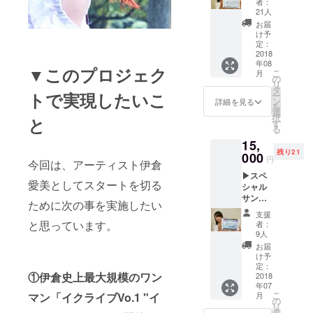
直筆サ
比寿ク
者：
ワリング
ジット
ポート
イン付
21人
レアー
ライ
・書道(五段)
映像は
きお礼
ト
お届
ブ当日
８月中
状 直
け予
▶「イ
・占うこと
とライ
旬に
定：
筆サイ
クライ
(西洋占星術)
ブレ
2018
Youtub
ン付き
ブ Vol.1
年08
ポート
eにて公
・ネイル
お礼状
▼このプロジェク
”イクラ
こ
月
映像に
開予定
の
を８月
２３９
アート
リ
スペ
です。
タ
中旬頃
０”」ラ
トで実現したいこ
ー
(Instagram
シャル
備考
ン
に送付
詳細を見る
イブチ
を
サンク
欄にク
選
致しま
#IKURAnail)
ケット
択
と
スクレ
レジッ
す
す。 ▶
7月22
る
ジット
トご希
グッズ
日に恵
15,
とし
⚫︎趣味
望のお
セットB
比寿ク
残り21
て、お
000
名前を
・ス
レアー
円
・詩を読む
今回は、アーティスト伊倉
名前を
ご記載
テッ
トで行
こと、作詞
▶スペ
掲載さ
くださ
カー
われる
愛美としてスタートを切る
シャル
せてい
い。
・音楽を聴
複
ライブ
サンク
ただき
（公序
数のデ
ために次の事を実施したい
の入場
くこと
スクレ
ます。
良俗に
ザイン
チケッ
支援
ジット
・愛猫、動
ライ
反しな
と思っています。
からお
者：
トで
ライ
ブレ
いお名
9人
選びい
物と戯れる
す。
ブ当日
ポート
前） ▶
ただけ
お届
こと
とライ
映像は
直筆サ
け予
ます。
ブレ
８月中
定：
(ペットは兄
イン・
・タ
①伊倉史上最大規模のワン
ポート
2018
旬に
個別コ
オル
弟猫まろ
年07
映像に
Youtub
メント
・T
こ
マン「イクライブVo.1 "イ
月
にぃ&ぽん
スペ
eにて公
の
付きお
シャツ
リ
シャル
開予定
タ
礼状