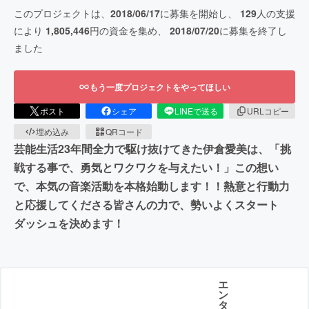
このプロジェクトは、
2018/06/17
に募集を開始し、
129
人の支援
により
1,805,446
円の資金を集め、
2018/07/20
に募集を終了し
ました
もう一度プロジェクトをやってほしい
ポスト
シェア
LINEで送る
URLコピー
埋め込み
QRコード
芸能生活23年間全力で駆け抜けてきた伊倉愛美は、「挑
戦する事で、勇気とワクワクを与えたい！」この想い
で、本気の音楽活動を本格始動します！！熱意と行動力
と応援してくださる皆さんの力で、勢いよくスタート
ダッシュを決めます！
エ
ン
タ