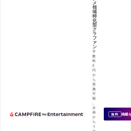
メ
領
域
特
化
型
ク
ラ
フ
ァ
ン
手
数
料
0
円
か
ら
実
施
可
能
。
企
画
掲載
無料
か
ら
リ
タ