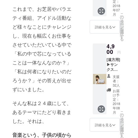
ターやMCま
映像に
定：
サンク
2018
で幅広く活
これまで、お芝居やバラエ
年07
スクレ
こ
動。また、
月
ジット
の
ティ番組、アイドル活動な
リ
とし
歌手として
タ
ー
て、お
ど様々なことにチャレンジ
ン
詳細を見る
楽曲制作や
を
名前を
選
択
し、現在も幅広くお仕事を
ライブパ
掲載さ
す
る
せてい
フォーマン
させていただいている中で
4,9
ただき
スを精力的
ます。
00
円
「私の中で芯になっている
に取り組
ライ
[遠方用]
ブレ
ことは一体なんなのか？」
み、ミュー
▶サン
ポート
ジカルにも
クスク
映像は
「私は何者になりたいのだ
レジッ
８月中
出演してい
支援
ト ラ
ろうか？」その答えが出せ
旬に
者：
る。
イブ当
Youtub
32人
ずにいました。
日とラ
eにて公
お届
イブレ
開予定
け予
⚫︎パート
ポート
です。
定：
そんな私は２４歳にして、
ボーカル(絶
映像に
2018
備考
年08
サンク
対音感)
欄にク
あるテーマにたどり着きま
こ
月
スクレ
レジッ
の
ウクレレ、
リ
ジット
トご希
タ
した。それは、
ー
ギター(どち
とし
望のお
ン
詳細を見る
を
て、お
名前を
選
らもレフ
択
名前を
音楽という、子供の頃から
ご記載
す
ティー)
る