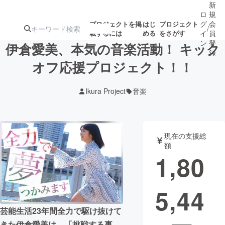
新
ロ
規
グ
会
プロジェクトを掲
はじ
プロジェクト
/
載するには
める
をさがす
イ
員
ン
登
伊倉愛美、本気の音楽活動！ キック
録
オフ応援プロジェクト！！
人気のプロ
注目のリ
注目の新着プロ
募集終了が近いプ
もうすぐ公開
Ikura Project
音楽
ジェクト
ターン
ジェクト
ロジェクト
されます
アート・写真
音楽
現在の支援総
額
1,80
テクノロジー・ガジェット
ゲーム・サ
5,44
映像・映画
書籍・雑誌
芸能生活23年間全力で駆け抜けて
ビジネス・起業
チャレンジ
きた伊倉愛美は、「挑戦する事