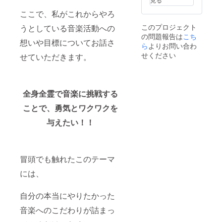
クライ
メント
ルライ
類のご
希望の
ここで、私がこれからやろ
ブ Vol.1
付きお
ブ
案内と
ステッ
”イクラ
礼状を
「イク
希望の
カーの
このプロジェクト
うとしている音楽活動への
２３９
手渡し
ライブ
ステッ
お伺い
の問題報告は
こち
０”」ラ
しま
Vo.1
カーの
を致し
想いや目標についてお話さ
イブチ
す。
ら
よりお問い合わ
""イク
お伺い
ます。
ケット
手渡し
ラ２３
を致し
せください
せていただきます。
7月22
の日
９
ます。
日に恵
時：7月
０""」
比寿ク
22日、
開演前
レアー
ライブ
のリ
トで行
終演後
全身全霊で音楽に挑戦する
ハーサ
われる
手渡
ルにご
ことで、勇気とワクワクを
ライブ
しの会
招待致
の入場
場：ラ
しま
与えたい！！
チケッ
イブ会
す。
トで
場@恵
日時：7
す。 ▶
比寿ク
月22日
特別リ
レアー
16:15 ~
ハーサ
ト
16:45@
冒頭でも触れたこのテーマ
ルライ
▶「イ
恵比寿
ブ
クライ
には、
クレ
「イク
ブ Vol.1
アート
ライブ
”イクラ
▶グッ
自分の本当にやりたかった
Vo.1
２３９
ズセッ
""イク
０”」ラ
トB
音楽へのこだわりが詰まっ
ラ２３
イブチ
・ス
９
ケット
テッ