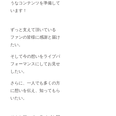
うなコンテンツを準備して
あなた
専用の
います！
オリジ
ナル楽
曲をプ
レゼン
トしま
ずっと支えて頂いている
す。
「イク
ファンの皆様に感謝と届け
ライブ
たい。
Vo.1
""イク
ラ２３
そして今の想いをライブパ
９
０""」
フォーマンスにしてお見せ
以降、
メー
したい。
ルにて
ご要望
などヒ
さらに、一人でも多くの方
アリン
グをさ
に想いを伝え、知ってもら
せて頂
いたい。
き、
８月〜
９月に
データ
にてお