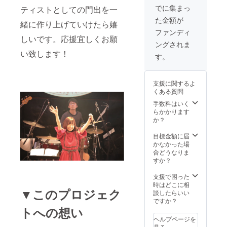
個別コ
旬に
しの会
選びい
でに集まっ
ししま
ティストとしての門出を一
メント
Youtub
場：ラ
ただけ
す。
た金額が
付きお
eにて公
イブ会
緒に作り上げていけたら嬉
ます。
・ス
礼状
開予定
場@恵
・タ
ファンディ
テッ
直筆サ
です。
しいです。応援宜しくお願
比寿ク
オル
カー
ングされま
イン・
備考
レアー
・T
複
い致します！
個別コ
欄にク
ト
シャツ
す。
数のデ
メント
レジッ
▶「イ
複
ザイン
付きお
トご希
クライ
数のサ
からお
礼状を
望のお
ブ Vol.1
イズ、
選びい
支援に関するよ
手渡し
名前を
”イクラ
デザイ
ただけ
くある質問
しま
ご記載
２３９
ンから
ます。
す。
くださ
０”」ラ
手数料はいく
お選び
・タ
手渡し
い。
イブチ
らかかります
いただ
オル
の日
（公序
ケット
か？
けま
※サイ
時：7月
良俗に
7月22
す。
ズ、デ
22日、
反しな
日に恵
目標金額に届
※サイ
ザイン
ライブ
いお名
比寿ク
かなかった場
ズ、デ
などの
終演後
前） ▶
レアー
合どうなりま
ザイン
種類を
手渡
直筆サ
トで行
すか？
などの
選べる
しの会
イン・
われる
種類を
グッズ
場：ラ
個別コ
ライブ
支援で困った
選べる
に関し
イブ会
メント
の入場
時はどこに相
グッズ
て※
▼このプロジェク
場@恵
付きお
チケッ
談したらいい
に関し
事前に
比寿ク
礼状
トで
ですか？
て※
メール
レアー
直筆サ
トへの想い
す。 ▶
事前に
にて種
ト
イン・
特別リ
メール
類のご
ヘルプページを
▶「イ
個別コ
ハーサ
にて種
案内と
見る