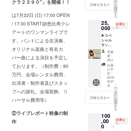
ず)
複
クラ２３９０"」を開催！！
ー
サンク
です。
ン
直筆サ
詳細を見る
数のサ
を
・筋トレ
スクレ
備考
選
イン・
イズ、
択
ジット
・ニキビケ
欄にク
す
個別コ
は7月22日 (日) 17:00 OPEN
デザイ
る
とし
レジッ
メント
ンから
アの研究
25,
て、お
トご希
/ 17:30 START@恵比寿クレ
付きお
お選び
在庫な
(Instagram #
名前を
000
望のお
し
礼状を
いただ
円
アートのワンマンライブで
掲載さ
名前を
イクラ美容)
手渡し
けま
▶スペ
せてい
ご記載
しま
す。
す。バンドによる生演奏、
シャル
ただき
くださ
す。
以上の
サンク
⚫︎影響を受け
ます。
い。
手渡し
グッズ
オリジナル楽曲と有名カ
スクレ
ライ
（公序
の日
ているアー
を８月
支援
ジット
ブレ
良俗に
時：7月
者：
中旬頃
バー曲による演目を予定し
ティスト
ライ
ポート
反しな
20人
22日、
に送付
ブ当日
映像は
松本隆(作詞
いお名
ております。（制作費：80
ライブ
お届
致しま
とライ
８月中
前） ▶
け予
終演後
す。
家)、松田聖
ブレ
旬に
定：
万円、会場レンタル費用、
直筆サ
手渡
※サイ
子、松任谷
ポート
2018
Youtub
イン・
しの会
ズ、デ
年07
出演者・制作者及びスタッ
映像に
eにて公
個別コ
由実、
場：ラ
ザイン
こ
月
スペ
開予定
の
メント
イブ会
などの
リ
Salyu、宇多
フへの謝礼、会場装飾、リ
シャル
です。
タ
付きお
場@恵
種類を
ー
サンク
田ヒカル、
備考
ン
礼状
詳細を見る
比寿ク
選べる
ハーサル費用等）
を
スクレ
欄にク
選
直筆サ
レアー
小沢健二、
グッズ
択
ジット
レジッ
す
イン付
ト
に関し
る
aiko、My
とし
トご希
きお礼
▶「イ
②ライブレポート映像の制
て※
100
て、お
望のお
Little
状を８
クライ
事前に
名前を
,00
名前を
在庫な
作
月中旬
ブ Vol.1
メール
Lover、
し
掲載さ
ご記載
0
頃に送
”イクラ
にて種
円
JUDY AND
せてい
くださ
付致し
２３９