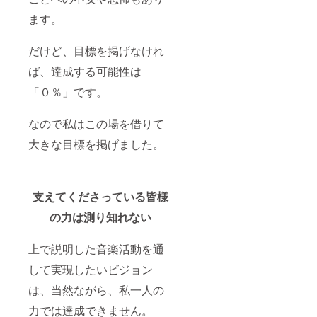
データ
す。
に関し
ます。
にてお
日時：7
て※
送りし
月22日
事前に
ます。
16:15 ~
メール
だけど、目標を掲げなけれ
▶楽屋
16:45@
にて種
挨拶権
恵比寿
類のご
ば、達成する可能性は
「イ
クレ
案内と
クライ
アート
希望の
「０％」です。
ブVo.1
▶個別
ステッ
""イク
のお礼
カーの
ラ２３
動画
お伺い
なので私はこの場を借りて
９
支援し
を致し
大きな目標を掲げました。
０""」
てくだ
ます。
の特別
さる方
リハー
個別の
サル直
お礼動
前に、
画をお
支えてくださっている皆様
伊倉愛
届けし
美本人
ます。
の力は測り知れない
がいる
８月
楽屋に
中旬に
訪問で
データ
上で説明した音楽活動を通
きるツ
にてお
アーで
送りし
して実現したいビジョン
す。
ます。
は、当然ながら、私一人の
一組
▶楽屋
（５〜
挨拶権
力では達成できません。
１０
「イ