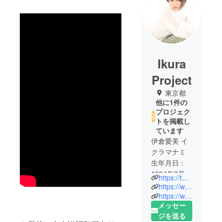
Ikura
Project
東京都
他に1件の
プロジェク
トを掲載し
ています
伊倉愛美 イ
クラマナミ
生年月日：
1994年2月4
https://twitter.com/ikura_manami
日
https://www.youtube.com/channel/UCtLG0FmkyhcPbHIAepy50mg
年齢：27歳
https://www.instagram.com/ikura_manami/?hl=ja
メッセー
星座：水瓶
ジを送る
座