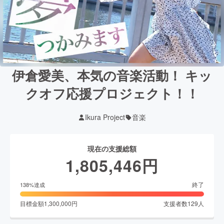
伊倉愛美、本気の音楽活動！ キッ
クオフ応援プロジェクト！！
Ikura Project
音楽
現在の支援総額
1,805,446
円
終了
138
%達成
目標金額
1,300,000
円
支援者数
129
人