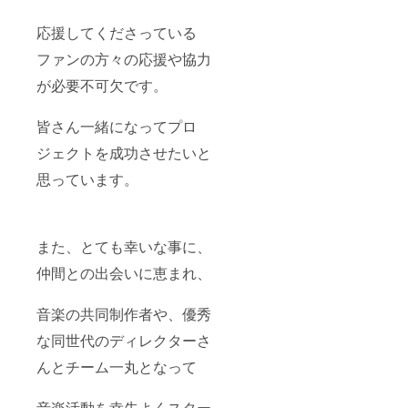
人）毎
クライ
の訪問
ブVo.1
応援してくださっている
で５
""イク
分〜１
ラ２３
ファンの方々の応援や協力
０分程
９
度の挨
０""」
が必要不可欠です。
拶時間
の特別
となり
リハー
皆さん一緒になってプロ
ます。
サル直
▶グッ
前に、
ジェクトを成功させたいと
ズセッ
伊倉愛
トC
美本人
思っています。
・ス
がいる
テッ
楽屋に
カー
訪問で
複
きるツ
数のデ
アーで
また、とても幸いな事に、
ザイン
す。
仲間との出会いに恵まれ、
からお
一組
選びい
（５〜
ただけ
１０
音楽の共同制作者や、優秀
ます。
人）毎
・タ
の訪問
な同世代のディレクターさ
オル
で５
・T
分〜１
んとチーム一丸となって
シャツ
０分程
複
度の挨
数のサ
拶時間
音楽活動を幸先よくスター