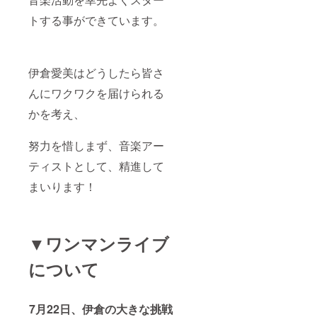
イズ、
となり
デザイ
ます。
トする事ができています。
ンから
▶グッ
お選び
ズセッ
いただ
トC
けま
・ス
伊倉愛美はどうしたら皆さ
す。
テッ
・ペ
カー
んにワクワクを届けられる
ンライ
複
ト ※
数のデ
かを考え、
サイ
ザイン
ズ、デ
からお
ザイン
選びい
努力を惜しまず、音楽アー
などの
ただけ
ティストとして、精進して
種類を
ます。
選べる
・タ
まいります！
グッズ
オル
に関し
・T
て※
シャツ
事前に
複
メール
数のサ
▼ワンマンライブ
にて種
イズ、
類のご
デザイ
について
案内と
ンから
希望の
お選び
ステッ
いただ
カーの
けま
7月22日、伊倉の大きな挑戦
お伺い
す。