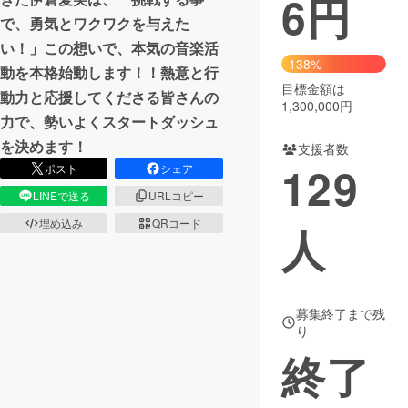
6
円
で、勇気とワクワクを与えた
まちづくり・地域活性化
い！」この想いで、本気の音楽活
138%
動を本格始動します！！熱意と行
目標金額は
CAMPFIRE for Social Good
CAMPFIRE Creation
動力と応援してくださる皆さんの
1,300,000円
CAMPFIREふるさと納税
machi-ya
コミュニティ
力で、勢いよくスタートダッシュ
を決めます！
支援者数
129
ポスト
シェア
LINEで送る
URLコピー
埋め込み
QRコード
人
募集終了まで残
り
終了