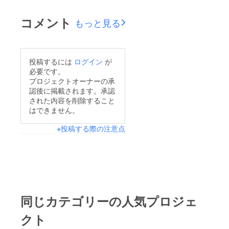
お渡し楽しみにしてい
て、いよいよ明日はワ
てくださいね♪ １０万
コメント
もっと見る
ンマンライブ！！ お
コース、２万５千円
越しいただける皆様に
コースは売り切れまし
お会いできることを楽
た！皆様本当にありが
投稿するには
ログイン
が
しみにしてます！
とうございます！！残
必要です。
2017.7.21 伊倉愛美
り３日まだご支援可能
プロジェクトオーナーの承
認後に掲載されます。承認
なコースもあります。
された内容を削除すること
引き続き、応援宜しく
はできません。
お願いします(^○^)！
※投稿する際の注意点
2018.7.18 伊倉愛美
同じカテゴリーの人気プロジェ
クト