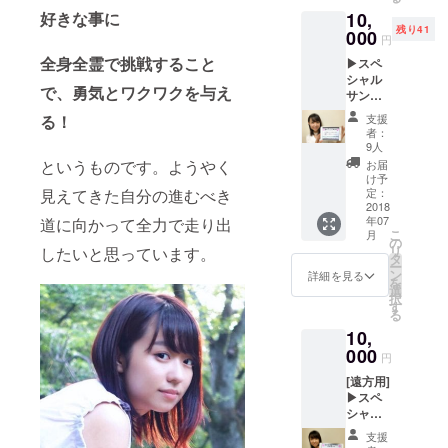
掲載さ
くださ
好きな事に
10,
全楽曲の作
せてい
い。
残り41
ただき
000
（公序
詞を担当。
円
ます。
良俗に
全身全霊で挑戦すること
▶スペ
ライ
反しな
シャル
ブレ
⚫︎特技
いお名
で、勇気とワクワクを与え
サンク
ポート
前） ▶
・お絵かき
スクレ
映像は
直筆サ
る！
支援
(イラスト
ジット
８月中
イン付
者：
ライ
旬に
きお礼
9人
グッズ
ブ当日
Youtub
状 直
というものです。ようやく
お届
「iKR,」
とライ
eにて公
筆サイ
け予
ブレ
見えてきた自分の進むべき
SUZURIにて
開予定
定：
ン付き
ポート
2018
です。
お礼状
販売中！)
年07
道に向かって全力で走り出
映像に
備考
を手渡
こ
月
・歌ものま
スペ
欄にク
の
ししま
リ
したいと思っています。
シャル
レジッ
タ
ね
す。
ー
サンク
トご希
ン
手渡し
詳細を見る
(レパート
を
スクレ
望のお
選
の日
択
リー:CHARA
ジット
名前を
す
時：7月
る
とし
ご記載
22日、
、中島みゆ
10,
て、お
くださ
ライブ
き、南野陽
名前を
000
い。
終演後
円
掲載さ
子、松田聖
（公序
手渡
[遠方用]
せてい
良俗に
しの会
子、北島三
▶スペ
ただき
反しな
場：ラ
郎ほか)
シャル
ます。
いお名
イブ会
サンク
ライ
前） ▶
・バトント
場@恵
支援
スクレ
ブレ