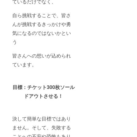
ているだけでなく、
０""」
7月22
カー
開演前
日に恵
複
のリ
比寿ク
数のデ
自ら挑戦することで、皆さ
ハーサ
レアー
ザイン
ルにご
トで行
からお
んが挑戦するきっかけや勇
招待致
われる
選びい
気になるのではないかとい
しま
ライブ
ただけ
す。
の入場
ます。
う
日時：7
チケッ
・タ
月22日
トで
オル
16:15 ~
す。 ▶
・T
皆さんへの想いが込められ
16:45@
特別リ
シャツ
恵比寿
ハーサ
複
ています。
クレ
ルライ
数のサ
アート
ブ
イズ、
▶個別
「イク
デザイ
のお礼
ライブ
ンから
動画
Vo.1
目標：チケット300枚ソール
お選び
支援し
""イク
いただ
ドアウトさせる！
てくだ
ラ２３
けま
さる方
９
す。
個別の
０""」
※サイ
お礼動
開演前
ズ、デ
画をお
のリ
ザイン
決して簡単な目標ではあり
届けし
ハーサ
などの
ます。
ルにご
種類を
ません。そして、失敗する
８月
招待致
選べる
中旬に
しま
ことへの不安や恐怖もあり
グッズ