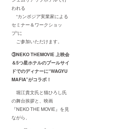
ジナル
12日に
につい
4.5cm
アク
応援、
て】 ▼
われる
の顔写
ティビ
観覧で
５ツ星
真が必
ティに
きるア
ホテル
“カンボジア実業家による
要とな
参加し
クティ
【ソカ•
ります
放題！
セミナー＆ワークショッ
ビティ
シェム
☆7月12
＜B
リアッ
プ”に
日主な
コース
プリ
プログ
＞プロ
ゾート
ご参加いただけます。
ラム☆
クラブ
ホテ
＜A
チーム
ル】に
コース
「ソル
ご宿泊
③NEKO THEMOVIE 上映会
＞早朝
ティー
（原則
から猫
ロ・ア
２泊３
＆5つ星ホテルのプールサイ
まっし
ンコー
日とさ
ぐら!オ
ル FC」
せてい
ドでのディナーに“WAGYU
リン
と対決!
ただき
MAFIA”がコラボ！
ピック
ディー
ます。
ラン
プな
延泊の
にゃー
フット
場合は
堀江貴文氏と猫ひろし氏
と走る
サル大
ご相談
ディー
会 ※
くださ
の舞台挨拶と、映画
プなア
宿泊と
い） ※
ンコー
航空券
航空券
『NEKO THE MOVIE』を見
ルワッ
は含ま
はつい
トラン※
れてお
ており
ながら、
アン
りませ
ませ
コール
ん。 ※
ん。別