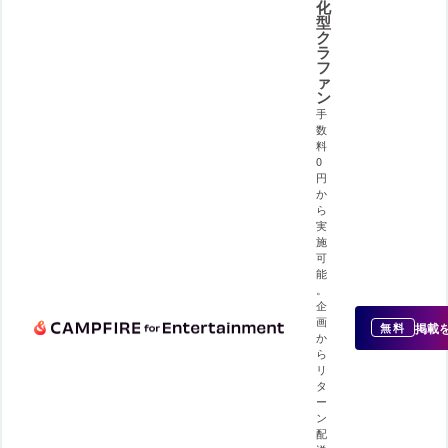
化
型
ク
ラ
フ
ァ
ン
手
数
料
0
円
か
ら
実
施
可
能
。
企
画
掲載
無料
か
ら
リ
タ
ー
ン
配