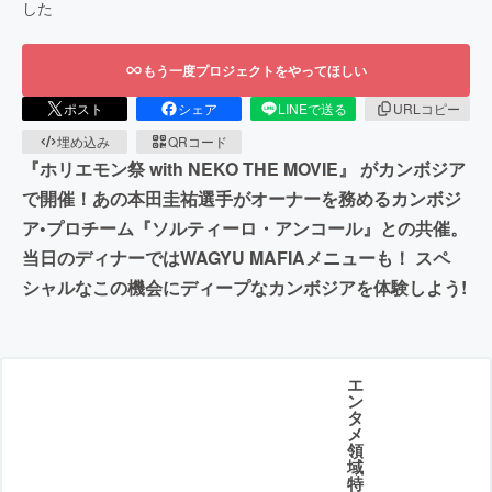
した
もう一度プロジェクトをやってほしい
ポスト
シェア
LINEで送る
URLコピー
埋め込み
QRコード
『ホリエモン祭 with NEKO THE MOVIE』 がカンボジア
で開催！あの本田圭祐選手がオーナーを務めるカンボジ
ア•プロチーム『ソルティーロ・アンコール』との共催。
当日のディナーではWAGYU MAFIAメニューも！ スペ
シャルなこの機会にディープなカンボジアを体験しよう!
エ
ン
タ
メ
領
域
特