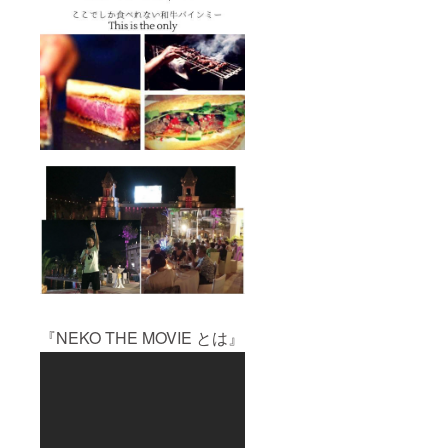
ジア・
プロク
ラブ
チーム
『ソル
ティー
ロ・ア
ンコー
ルと
フット
サル大
会で
す。(2
日目午
前11:00
～
13:00）
） ＜
C コー
ス＞猫
ひろし
『NEKO THE MOVIE とは』
付き人
日本語
ガイド
のビ
サール
と行く!
ディー