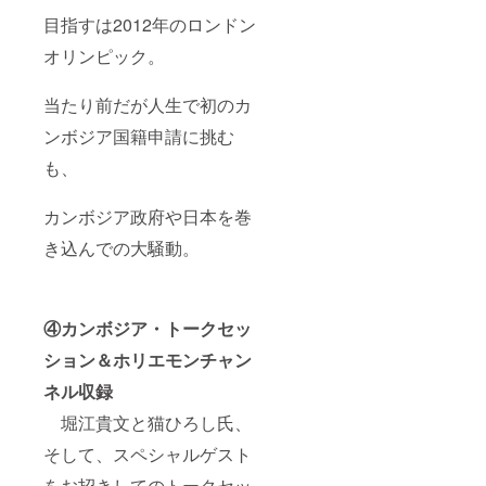
説明
会） ＜
目指すは2012年のロンドン
E コー
ス＞猫
オリンピック。
ひろし
＆チー
当たり前だが人生で初のカ
ム猫と
ローカ
ンボジア国籍申請に挑む
ル焼肉
屋で
も、
ディー
プなお
食事
カンボジア政府や日本を巻
会
【宿泊
き込んでの大騒動。
につい
て】 ▼
５ツ星
ホテル
④カンボジア・トークセッ
【ソカ•
シェム
ション＆ホリエモンチャン
リアッ
プリ
ネル収録
ゾート
ホテ
堀江貴文と猫ひろし氏、
ル】に
そして、スペシャルゲスト
ご宿泊
（原則
をお招きしてのトークセッ