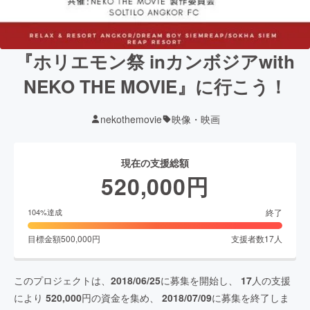
『ホリエモン祭 inカンボジアwith
NEKO THE MOVIE』に行こう！
nekothemovie
映像・映画
現在の支援総額
520,000
円
終了
104
%達成
目標金額
500,000
円
支援者数
17
人
このプロジェクトは、
2018/06/25
に募集を開始し、
17
人の支援
により
520,000
円の資金を集め、
2018/07/09
に募集を終了しま