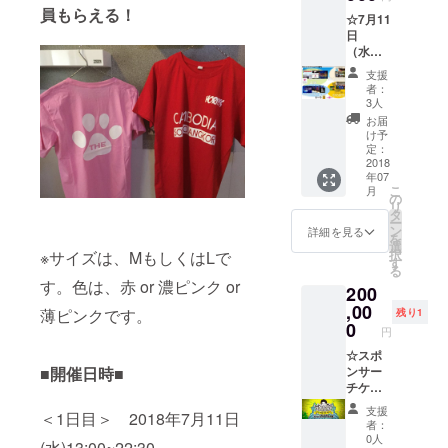
こちら
を編集
員もらえる！
☆7月11
大会に出
でリ
したオ
日
ターン
リジナ
場。2時間
（水）
追加い
ルムー
34.16で14位
一般チ
たしま
ビー）
支援
ケット
す！ ホ
(カンボジア1
②NEK
者：
☆※オリ
リエモ
O THE
3人
位)。■2015
ジナルT
ン祭の
MOVIE
お届
年東京マラ
シャツ
コアな
メン
け予
付 ☆ス
ファン
定：
バーズ
ソンにてこ
ペシャ
2018
のかた
カード
れまでの記
年07
ルコン
にお届
（名刺
こ
月
テンツ
録を3分縮め
けした
の
タイプ
リ
のすべ
い！ カ
タ
20枚入
自己新記録
ー
てに参
ンボジ
ン
り）
詳細を見る
を
を更新、2時
加でき
アには
選
（“NEK
択
※サイズは、MもしくはLで
ます☆
いけな
間27分52。■
す
O THE
る
①Welc
いけれ
MOVIE”
同6月、東南
す。色は、赤 or 濃ピンク or
200
ome
ど、 祭
のサ
アジア競技
BBQ
,00
の当
ポー
薄ピンクです。
残り1
13:00〜
日、自
0
ターの
大会(シンガ
円
②カン
宅で東
証、メ
ポール)出
ボジア
☆スポ
南アジ
ンバー
実業家
ンサー
■開催日時■
場。2時間42
アの熱
ズ名刺
による
チケッ
気・熱
です。
分39秒(カン
セミ
ト☆ ①
風を感
裏面の
支援
ボジア1位)。
＜1日目＞ 2018年7月11日
ナー＆
一般チ
じなが
制作ス
者：
ワーク
ケット
ら、 こ
■2016年2月
タッフ
0人
(水)13:00~22:30