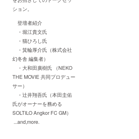
２泊３
日とさ
ション。
せてい
ただき
ます。
登壇者紹介
延泊の
場合は
・堀江貴文氏
ご相談
くださ
・猫ひろし氏
い） ※
・箕輪厚介氏（株式会社
航空券
はつい
幻冬舎 編集者）
ており
ませ
・大和田廣樹氏 （NEKO
ん。別
途ご自
THE MOVIE 共同プロデュー
身で手
配が必
サー）
要とな
・辻井翔吾氏（本田圭佑
ります
※カンボ
氏がオーナーを務める
ジアは
入国に
SOLTILO Angkor FC GM）
ビザが
必要と
...and,more.
なりま
す。入
国時に