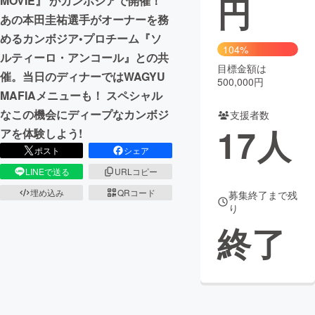
円
MOVIE』 がカンボジアで開催！
あの本田圭祐選手がオーナーを務
まちづくり・地域活性化
めるカンボジア•プロチーム『ソ
104%
ルティーロ・アンコール』との共
目標金額は
CAMPFIRE for Social Good
CAMPFIRE Creation
催。当日のディナーではWAGYU
500,000円
CAMPFIREふるさと納税
machi-ya
コミュニティ
MAFIAメニューも！ スペシャル
なこの機会にディープなカンボジ
支援者数
17
人
アを体験しよう!
ポスト
シェア
LINEで送る
URLコピー
埋め込み
QRコード
募集終了まで残
り
終了