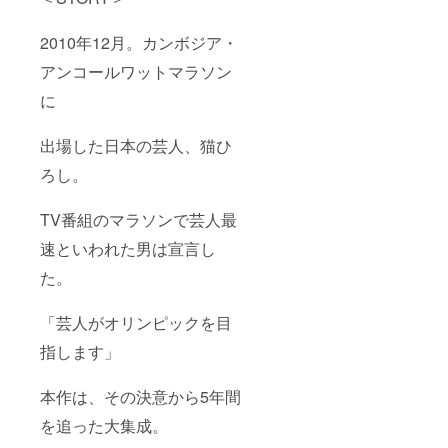
発生致
しま
す。
2010年12月。カンボジア・
＜D
コース
アンコールワットマラソン
＞カン
ボジア
に
で成功
してい
出場した日本の芸人、猫ひ
る日本
人実業
ろし。
家に聞
いてみ
よう！
TV番組のマラソンで芸人最
ディー
プなビ
速といわれた男は宣言し
ジネス
商談会
た。
（主に
東南ア
「芸人がオリンピックを目
ジアで
の事業
指します」
につい
ての勉
強会
本作は、その決意から5年間
や、イ
ンター
を追った大集成。
ン募集