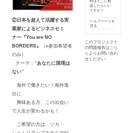
イン入
時はどこに相
まれて
のロ
ただき
り
談したらいい
おりま
ゴ、情
ます。
NEKO
ですか？
せん。
報紹介
延泊の
THE
（フッ
を掲載
場合は
②日本を超えて活躍する実
MOVIE
トサル
※映画本
ヘルプページを
ご相談
映画ポ
大会の
編前に
見る
業家によるビジネスセミ
くださ
ス
観覧、
PRする
い） ※
ター、
応援の
画像(告
ナー『You are NO
航空券
猫ひろ
み無料
知用画
このプロジェクト
はつい
しのサ
でご覧
像6：4
BORDERS』
（※参加希望者
の問題報告は
こち
ており
イン入
いただ
一点)、
ませ
ら
よりお問い合わ
り本、
けます)
CM(15
のみ）
ん。別
NEKO
※アク
秒)の素
せください
途ご自
テーマ：
“あなたに国境は
THE
ティビ
材入稿
身で手
MOVIE
ティ参
〆切
ない”
配が必
サンプ
加ご希
は、6月
要とな
ルDVD
望の方
末日と
ります
を贈呈
は、現
させて
海外で働きたい！海外進
※カンボ
⑦5つ星
地にて
いただ
ジアは
ホテ
ご予約•
きま
出に
入国に
ル、ソ
お支払
す。 ☆
ビザが
カ・
くださ
航空
興味ある方、この出会い
必要と
シェム
い。
券、Ｖ
なりま
リアッ
で人生が変わるかも！
(A,B,C,
ＩＳ
す。入
プの宿
D,E各
Ａ、宿
国時に
泊 ⑧7
コース
泊につ
ご希望の方は、ソカ・
30USD
月12日
一万円)
いて☆
と
のオリ
▼7月
【宿泊
シェムリアップホテルで行
3.5cm×