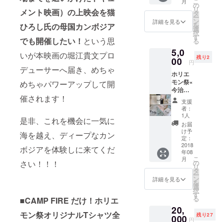
こ
月
ラソンで2時
の全て”
の
リ
メント映画）の上映会を猫
☆ ①ホ
タ
間30分26秒
ー
リエモ
ン
詳細を見る
を記録しカ
を
ひろし氏の母国カンボジア
ン祭 in
選
択
カンボ
ンボジア
す
でも開催したい！
という思
る
ジア・
シーズン最
5,0
ダイ
いが本映画の堀江貴文プロ
高記録をク
残り2
ジェス
00
円
トムー
デューサーへ届き、めちゃ
リアしたが
ホリエ
ビー
国際陸上連
モン祭×
めちゃパワーアップして開
DVD
今治タ
盟のルール
（ソ
催されます！
オルの
カ・
によりオリ
支援
コラボ
ディ
者：
ンピック代
限定商
ナー
1人
是非、これを機会に一気に
品！ ホ
Plus
表ならず。
お届
リエモ
WAGYU
け予
海を越え、ディープなカン
■2013年東南
ン祭り
MAFIA
定：
アジア大会
オリジ
2018
、トー
ボジアを体験しに来てくだ
年08
ナルバ
クセッ
（ミャン
こ
月
スタオ
ショ
さい！！！
の
マー）に出
リ
ルと
ン、
タ
ー
フェイ
場し2時間32
フット
ン
詳細を見る
を
スタオ
サル、
選
分54(4位)カ
択
ルの
猫ひろ
す
る
■CAMP FIRE だけ！ホリエ
ンボジア1
セット
しダン
20,
を3セッ
ス
位。■2014年
モン祭オリジナルTシャツ
全
残り27
トのみ
000
ショー
円
10月アジア