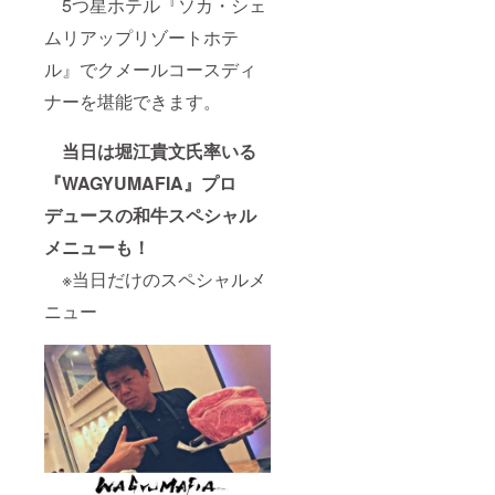
ワット
5つ星ホテル『ソカ・シェ
カンボ
途ご自
への入
ジアは
身で手
ムリアップリゾートホテ
場料
入国に
配が必
37USD
ビザが
要とな
ル』でクメールコースディ
が別途
必要と
ります
発生致
なりま
※カンボ
ナーを堪能できます。
しま
す。入
ジアは
す。
国時に
入国に
＜B
30USD
ビザが
当日は堀江貴文氏率いる
コース
と
必要と
＞「ソ
『WAGYUMAFIA』プロ
3.5cm×
なりま
ル
4.5cm
す。入
デュースの和牛スペシャル
ティー
の顔写
国時に
ロ・ア
真が必
30USD
メニューも！
ンコー
要とな
と
ル FC」
ります
3.5cm×
※当日だけのスペシャルメ
と対決!
4.5cm
ディー
の顔写
ニュー
プな
真が必
フット
要とな
サル大
ります
会 （本
田圭祐
選手が
オー
ナーを
務める
カンボ