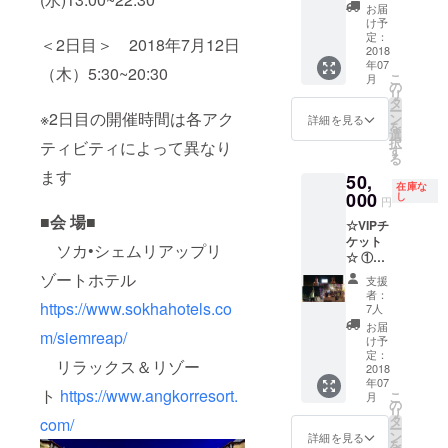
ショッ
3枚 ②
のバス
一覧
お届
東京マラソ
プ
ホリエ
タオル
に、あ
け予
ンに出場し2
15:00〜
モン
とフェ
定：
なたの
＜2日目＞ 2018年7月12日
③『Ｎ
チャン
2018
イスタ
お名前
時間34分で
年07
ＥＫＯ
ネルの
オルで
を記載
（木）5:30~20:30
カンボジア1
こ
月
ＴＨＥ
収録
汗を拭
の
し
リ
ＭＯＶ
トーク
位。■2016年
いた
タ
て“NEK
ー
ＩＥ』
セッ
※2日目の開催時間は各アク
い！ と
ン
O THE
詳細を見る
5月7日カン
を
本編上
ション
いう方
選
MOVIE”
択
ボジア国内
ティビティによって異なり
映＆5つ
時に
にがぜ
す
のPRと
る
星ホテ
バック
んオス
選考会1位。
してお
ます
50,
ル・ソ
パネル
スメで
使いく
■2016年8月
在庫な
カ・
にロゴ
000
す！ オ
し
ださ
円
21日リオデ
シェム
掲載
リジナ
い） ③
■会 場■
☆VIPチ
リアで
③Web
ルの刺
ホリエ
ジャネイ
ケット
のコー
にロゴ&
繍 祭
モン祭
ソカ•シェムリアップリ
ロ・オリン
☆ ①一
スディ
リンク
ロゴが
in カン
般チ
ナー
掲載 ④
ピックにカ
入った
ゾートホテル
ボジ
支援
ケット
plus
ツイッ
【バス
ア・オ
者：
ンボジア代
の内容
https://www.sokhahotels.co
WAGYU
ター、
タオ
7人
リジナ
表として出
全て(宿
MAFIA
FBに掲
ル】と
ルTシャ
お届
m/siemreap/
泊込み)
スペ
載
【フェ
け予
場。155人中
ツ （サ
②“ホリ
シャル
⑤NEK
定：
イスタ
イズ
139位。
リラックス＆リゾー
エモン
2018
(リブ
O THE
オル】
は、M
年07
祭 in カ
ロース
MOVIE
のセッ
かLで
ト
https://www.angkorresort.
こ
月
ンボジ
和牛バ
上映時
の
ト 特別
す。色
リ
アの全
イン
に、広
タ
協賛い
com/
は、赤
ー
て(5000
ミー、
告(シネ
ン
ただき
詳細を見る
or 濃ピ
を