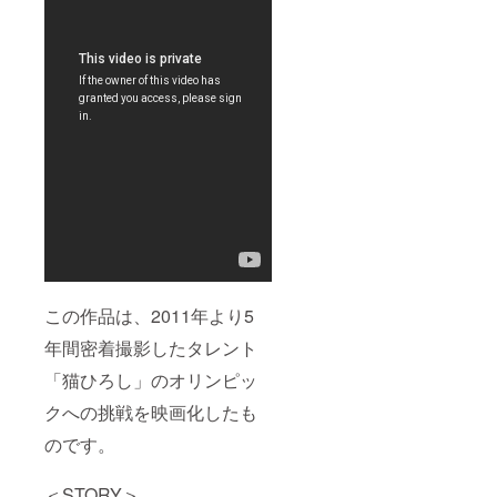
プなア
ンコー
ルワッ
ト半日
満喫ツ
アー
（アン
コール
ワット
やタプ
ローム
など人
気の遺
跡ス
ポット
を巡り
ます(2
日目午
この作品は、2011年より5
前10:00
～夕方
年間密着撮影したタレント
18:00)
）※アン
「猫ひろし」のオリンピッ
コール
ワット
クへの挑戦を映画化したも
への入
のです。
場料
37USD
が別途
＜STORY＞