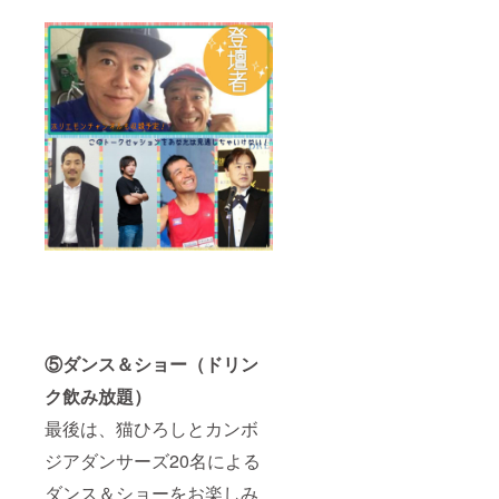
30USD
と
3.5cm×
4.5cm
の顔写
真が必
要とな
ります
⑤ダンス＆ショー（ドリン
ク飲み放題）
最後は、猫ひろしとカンボ
ジアダンサーズ20名による
ダンス＆ショーをお楽しみ