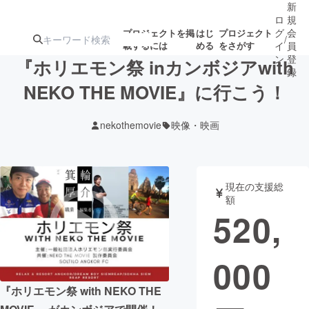
新
ロ
規
グ
会
プロジェクトを掲
はじ
プロジェクト
/
載するには
める
をさがす
イ
員
ン
登
『ホリエモン祭 inカンボジアwith
録
NEKO THE MOVIE』に行こう！
人気のプロ
注目のリ
注目の新着プロ
募集終了が近いプ
もうすぐ公開
nekothemovie
映像・映画
ジェクト
ターン
ジェクト
ロジェクト
されます
アート・写真
音楽
現在の支援総
額
520,
テクノロジー・ガジェット
ゲーム・サ
000
映像・映画
書籍・雑誌
『ホリエモン祭 with NEKO THE
ビジネス・起業
チャレンジ