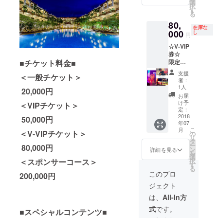
円)”で
串焼
アド)を
選
ました
ンク or
択
お届け
き)
上映
す
ので、
薄ピン
る
するコ
17:30〜
（15秒
限定3
クで
80,
ンテン
④トー
動画、
セット
す。送
在庫な
ツ一式
000
クセッ
又は静
し
追加！
付先の
円
（ダイ
ショ
止画）
※発送先
記載
☆V-VIP
ジェス
ン
⑥NEK
は日本
に、ご
券☆
ト
19:45〜
O THE
国内の
希望の
■チケット料金■
限定１
DVD、T
20:30
MOVIE
みとさ
サイズ
枚のみ
シャ
・堀江
ポス
せてい
と色を
支援
＜一般チケット＞
販
ツ、
貴文＆
ターに
ただき
者：
を記載
売！！
NEKO
猫ひろ
サイン
1人
ます。
してく
20,000円
①VIP券
THEメ
し＆箕
⑦猫ひ
※タオル
お届
ださ
の内容
ンバー
輪厚介
ろしさ
け予
の色は
＜VIPチケット＞
い。※色
全て(ご
ズカー
定：
編集
んと堀
任意と
によっ
宿泊込
2018
ド、サ
50,000円
者 他
江さん
なりま
て数に
年07
み) ②
イン入
豪華ゲ
との記
す。必
限りあ
こ
月
トーク
＜V-VIPチケット＞
りフラ
の
スト出
念写真
ずしも
ります
リ
セッ
イ
タ
演者に
⑧シェ
ご希望
ので、
ー
80,000円
ション
ヤー）
ン
よる
ムリ
詳細を見る
の色に
色はご
を
後
③上映
選
トーク
アップ
はなり
希望に
＜スポンサーコース＞
択
20:30〜
会＆
す
セッ
の国道
ません
添えな
る
22:30ダ
ディ
ション
フラッ
このプロ
のであ
200,000円
い可能
ンス＆
ナーで
観覧 ⑤
グにロ
らかじ
性があ
ジェクト
ショー
のVIP
ダンス
ゴ掲載
めご了
りま
パー
テーブ
＆
（100本
は、
All-In方
承くだ
す。サ
ティで
ルにて
ショー
予定）
さい ※
イズは
式
です。
のVIP
■スペシャルコンテンツ■
堀江貴
（ビー
※上記⑧
発送は
ご希望
テーブ