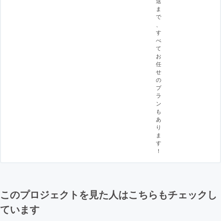
送
ま
で
、
す
べ
て
お
任
せ
の
プ
ラ
ン
も
あ
り
ま
す
！
このプロジェクトを見た人はこちらもチェックし
ています