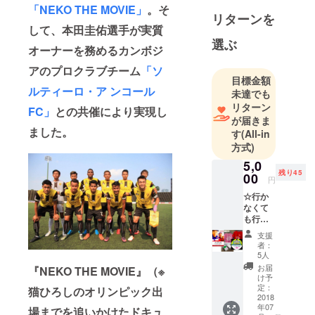
「NEKO THE MOVIE」
。そ
MOVIE（タ
リターンを
イトル未
して、本田圭佑選手が実質
定）』。本
選ぶ
オーナーを務めるカンボジ
作品は、
アのプロクラブチーム
「ソ
2011年より5
目標金額
年間密着撮
ルティーロ・ア ンコール
未達でも
影した、タ
リターン
FC」
との共催により実現し
レント「猫
が届きま
ました。
す
(All-in
ひろし」の
方式)
オリンピッ
5,0
クへの挑戦
残り45
00
を映画化す
円
るもので
☆行か
なくて
す。
も行っ
■猫ひろし
たつも
支援
りにな
1977年8月8
者：
れ
5人
日生まれ。
る?!
お届
『NEKO THE MOVIE』（※
40才。
“ホリエ
け予
モン祭
定：
■2012年別府
猫ひろしのオリンピック出
in カン
2018
大分毎日マ
年07
ボジア
場までを追いかけたドキュ