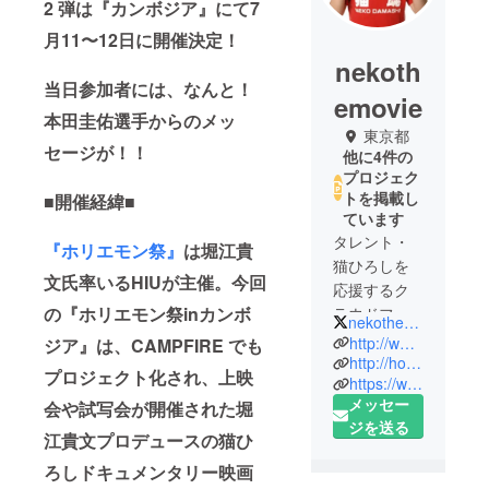
2 弾は『カンボジア』にて7
月11〜12日に開催決定！
nekoth
当日参加者には、なんと！
emovie
本田圭佑選手からのメッ
東京都
セージが！！
他に4件の
プロジェク
トを掲載し
■開催経緯■
ています
タレント・
『ホリエモン祭』
は堀江貴
猫ひろしを
文氏率いるHIUが主催。今回
応援するク
の『ホリエモン祭inカンボ
ラウドファ
nekothemovie
ンディン
http://www.neko-movie.com/
ジア』は、
CAMPFIRE でも
グ。第一弾
http://horiemon.com/
プロジェクト化され、上映
https://www.facebook.com/nekothemovie/
は劇場用ド
メッセー
会や試写会が開催された堀
キュメンタ
ジを送る
リー映画
江貴文プロデュースの猫ひ
『NEKO
ろしドキュメンタリー映画
THE