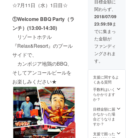
文&猫ひ
ル、ワ
の特典
目標金額に
2018年
通りに
☆7月11日（水）1日目☆
ルで堀
ろしと
イン飲
に関し
8月を予
お届け
関わらず、
江貴文
の同席
み放
ては、
定して
いたし
＆猫ひ
権
題）
ご希望
2018/07/09
いま
ます）
①Welcome BBQ Party（ラ
ろしと
④WAG
20:30〜
により
す。
④ホリ
23:59:59
ま
同席権
YUMAF
22:30
以下に
エモン
ンチ）(13:00-14:30)
☆航空
IA特別
・『猫
ご変更
でに集まっ
祭 in カ
券、Ｖ
和牛メ
ひろし
も可能
リゾートホテル
ンボジ
た金額が
ＩＳ
ニュー
with
です。
アのフ
Ａ、宿
を追加
『Relax&Resort』のプール
Dream
A)一般
ファンディ
ライ
泊につ
【WAG
チケッ
ヤー (猫
ングされま
サイドで、
いて☆
YU
Boys』
ト10名
ひろし
【宿泊
MAFIA
による
分 B)５
す。
サイン
カンボジア地鶏のBBQ、
につい
名物カ
ダンス
ツ星ホ
入り)
て】 ▼
ツサン
ショー
テル、
そしてアンコールビールを
５ツ星
ドのお
観覧
ソカ•
支援に関するよ
ホテル
土産】
（ワイ
シェム
お楽しみください★
くある質問
【ソカ•
⑤堀江
ン、
リアッ
シェム
貴文と
手数料はいく
ビール
プへの
リアッ
猫ひろ
らかかります
飲み放
ご宿泊
プリ
しとの3
か？
題） ＿
(3名
ゾート
ショッ
＿＿＿
迄、2泊
ホテ
ト個別
目標金額に届
※7月12
3日) C)
ル】に
撮影権
かなかった場
日のア
当日の
ご宿泊
⑥堀江
合どうなりま
クティ
ポス
（原則
貴文と
すか？
ビティ
ター、
２泊３
猫ひろ
参加費
フライ
日とさ
しのサ
支援で困った
用は含
ヤーへ
せてい