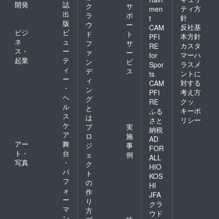
開発
誌
ク
サ
ティ方
men
出
ラ
ポ
針
t
版
ウ
ー
反社基
CAM
ビジ
ビ
ド
ト
本方針
PFI
ネ
ュ
フ
サ
カスタ
RE
ス・
ー
ァ
ー
マーハ
for
起業
テ
ン
ビ
ラスメ
Spor
ィ
デ
ス
ントに
ts
ー
ィ
対する
CAM
・
ン
考え方
PFI
ヘ
グ
クッ
RE
ル
と
キーポ
ふる
ス
は
リシー
さと
ケ
プ
実
納税
ア
ロ
施
AD
アー
舞
ジ
事
FOR
ト・
台
ェ
例
ALL
写真
・
ク
HIO
パ
ト
KOS
フ
の
HI
ォ
作
JFA
ー
り
クラ
マ
方
ウド
ン