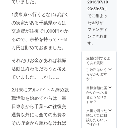
ていました。
2016/07/10
23:59:59
ま
1度東京へ行くとなればぼく
でに集まっ
の実家がある千葉県からは
た金額が
ファンディ
交通費が往復で1,000円かか
ングされま
るので、余裕を持って7～8
す。
万円は貯めておきました。
支援に関するよ
それだけお金があれば就職
くある質問
活動は終わるだろうと考え
手数料はいく
らかかります
ていました。しかし…。
か？
目標金額に届
2月末にアルバイトを辞め就
かなかった場
合どうなりま
職活動を始めてからは、毎
すか？
日東京から千葉への往復交
支援で困った
通費以外にも全ての出費を
時はどこに相
談したらいい
その貯金から賄わなければ
ですか？