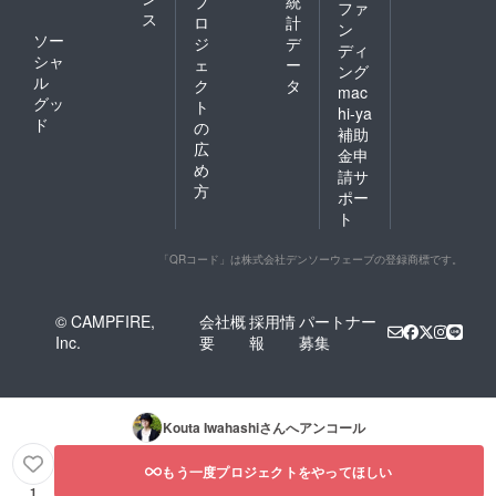
プ
統
ファ
ス
ロ
計
ン
ソー
ジ
デ
ディ
シャ
ェ
ー
ング
ル
ク
タ
mac
グッ
ト
hi-ya
ド
の
補助
広
金申
め
請サ
方
ポー
ト
「QRコード」は株式会社デンソーウェーブの登録商標です。
© CAMPFIRE,
会社概
採用情
パートナー
Inc.
要
報
募集
Kouta Iwahashi
さんへアンコール
もう一度プロジェクトをやってほしい
1