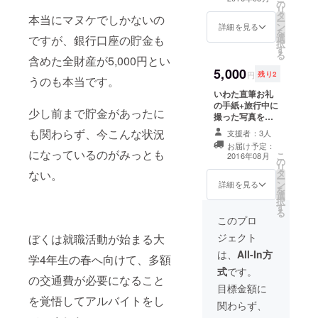
の
月間10万PVのブ
リ
タ
ログ「いわタ
本当にマヌケでしかないの
ー
ン
ワー」であなた
詳細を見る
を
選
のサービスや商
ですが、銀行口座の貯金も
択
す
品、もしくはあ
る
含めた全財産が5,000円とい
なた自身につい
5,000
て宣伝する記事
円
残り2
うのも本当です。
を書きます)
いわた直筆お礼
の手紙+旅行中に
少し前まで貯金があったに
撮った写真を現
像して同封しま
も関わらず、今こんな状況
支援者：3人
す+いわたを1日
お届け予定：
自由に使える権
になっているのがみっとも
こ
2016年08月
の
利※都内以外の場
リ
タ
合は別途要交通
ない。
ー
ン
費(必要な場合は
詳細を見る
を
選
宿泊費も)で全国
択
す
どこへでも行き
る
ます
このプロ
ジェクト
ぼくは就職活動が始まる大
は、
All-In方
学4年生の春へ向けて、多額
式
です。
の交通費が必要になること
目標金額に
を覚悟してアルバイトをし
関わらず、