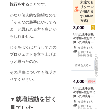
未達でも
旅行をする
ことです。
リターン
が届きま
かなり個人的な願望なので
す
(All-in
方式)
「そんなの勝手にやってろ
3,000
円
よ」と思われる方も多いか
いわた直筆お礼
もしれません。
の手紙+旅行中に
撮った写真を現
像して同封しま
じゃあぼくはどうしてこの
支援者：4人
す
お届け予定：
プロジェクトを立ち上げよ
こ
2016年08月
の
リ
うと思ったのか。
タ
ー
ン
詳細を見る
を
選
択
その理由についても説明さ
す
る
せてください。
4,000
円
残り4
いわた直筆お礼
の手紙+旅行中に
撮った写真を現
▼就職活動を甘く
像して同封しま
支援者：1人
す+いわたによる
見ていた
お届け予定：
買い物同行サー