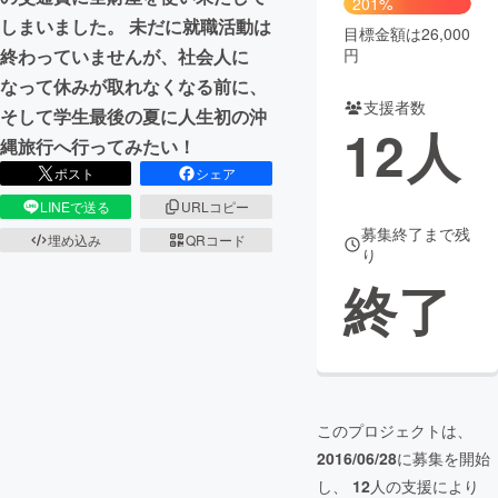
201%
しまいました。 未だに就職活動は
目標金額は26,000
まちづくり・地域活性化
終わっていませんが、社会人に
円
なって休みが取れなくなる前に、
支援者数
CAMPFIRE for Social Good
CAMPFIRE Creation
そして学生最後の夏に人生初の沖
12
人
CAMPFIREふるさと納税
machi-ya
コミュニティ
縄旅行へ行ってみたい！
ポスト
シェア
LINEで送る
URLコピー
募集終了まで残
埋め込み
QRコード
り
終了
このプロジェクトは、
2016/06/28
に募集を開始
し、
12
人の支援により