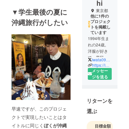
hi
▼学生最後の夏に
東京都
他に1件の
沖縄旅行がしたい
プロジェク
トを掲載し
ています
1994年生ま
れの24歳。
洋服が好き
で、普段は
iwata09_com
「いわたの
https://iwatabase.com/
偏愛コレク
メッセー
ション」と
ジを送る
いうブログ
を書いてい
ます。
リターンを
早速ですが、このプロジェ
選ぶ
クトで実現したいことはタ
イトルに同じく
ぼくが沖縄
目標金額