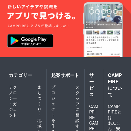
カテゴリー
起案サポート
サ
CAMP
ー
FIRE
テク
ま
プ
ス
ビ
につい
ノロ
ち
ロ
タ
ス
て
ジー
づ
ジ
ッ
・ガ
く
ェ
フ
CAM
CAMP
ジェ
り
ク
に
PFI
FIREと
ット
・
ト
相
RE
は
地
を
談
CAM
あんし
域
作
す
PFI
ん・安