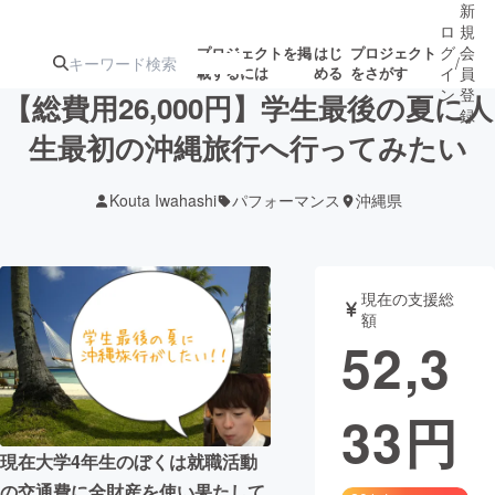
新
ロ
規
グ
会
プロジェクトを掲
はじ
プロジェクト
/
載するには
める
をさがす
イ
員
ン
登
【総費用26,000円】学生最後の夏に人
録
生最初の沖縄旅行へ行ってみたい
人気のプロ
注目のリ
注目の新着プロ
募集終了が近いプ
もうすぐ公開
Kouta Iwahashi
パフォーマンス
沖縄県
ジェクト
ターン
ジェクト
ロジェクト
されます
アート・写真
音楽
現在の支援総
額
52,3
テクノロジー・ガジェット
ゲーム・サ
33
円
映像・映画
書籍・雑誌
現在大学4年生のぼくは就職活動
ビジネス・起業
チャレンジ
の交通費に全財産を使い果たして