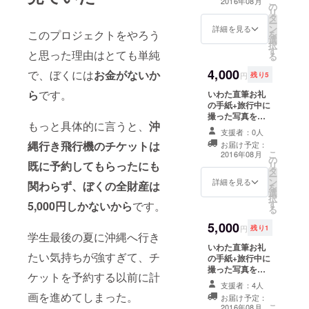
こ
2016年08月
の
ビス1時間(元ブ
リ
タ
ランド古着屋バ
ー
ン
イヤーのいわた
詳細を見る
このプロジェクトをやろう
を
選
がファッション
択
す
コーディネー
と思った理由はとても単純
る
ターとしてあな
4,000
たの買い物に同
で、ぼくには
お金がないか
円
残り5
行します)※都内
ら
です。
いわた直筆お礼
以外の場合は別
の手紙+旅行中に
途要交通費(必要
撮った写真を現
な場合は宿泊費
もっと具体的に言うと、
沖
像して同封しま
も)で全国どこへ
支援者：0人
す+月間10万PV
でも行きます 買
縄行き飛行機のチケットは
お届け予定：
のブログを運営
い物同行サービ
こ
2016年08月
の
するいわたがあ
スの詳細はこち
既に予約してもらったにも
リ
タ
なたのブログを
ら
ー
ン
コンサル＆相談
詳細を見る
→http://www.iw
関わらず、ぼくの全財産は
を
選
に乗ります※都内
ata09.com/entr
択
す
以外の場合は別
5,000円しかないから
です。
y/kaimono-
る
途要交通費(必要
doukou
5,000
な場合は宿泊費
円
残り1
学生最後の夏に沖縄へ行き
も)で全国どこへ
いわた直筆お礼
でも行きます/遠
たい気持ちが強すぎて、チ
の手紙+旅行中に
方の場合は
撮った写真を現
Googleハングア
ケットを予約する以前に計
像して同封しま
ウトを使ったオ
支援者：4人
す+記事広告(い
ンラインコンサ
画を進めてしまった。
お届け予定：
わたが運営する
ル＆相談も可
こ
2016年08月