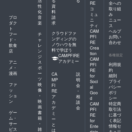
活
る
る
RE
全への
性
資
コ
取り組
化
料
ミュ
み
プロ
音
請
ニ
ニュー
ダク
楽
求
ティ
ス
ト
CAM
ヘルプ
クラウドファ
フー
チ
PFI
お問い
ンディングの
ド・
ャ
RE
合わせ
ノウハウを無
飲食
レ
Crea
料で学ぼう
店
ン
tion
各種規定
CAMPFIRE
ジ
CAM
アカデミー
アニ
ス
利用規
PFI
メ・
ポ
約
RE
漫画
ー
CA
説
細則
for
ツ
MP
明
プライ
Soci
ファ
映
FI
会
バシー
al
ッ
像
RE
・
ポリ
Goo
ショ
・
ア
相
シー
d
ン
映
カ
談
特定商
CAM
画
デ
会
取引法
PFI
ゲー
書
ミ
に基づ
RE
ム・
籍
ー
く表記
for
サー
・
と
情報セ
Ente
ビス
雑
は
キュリ
rtain