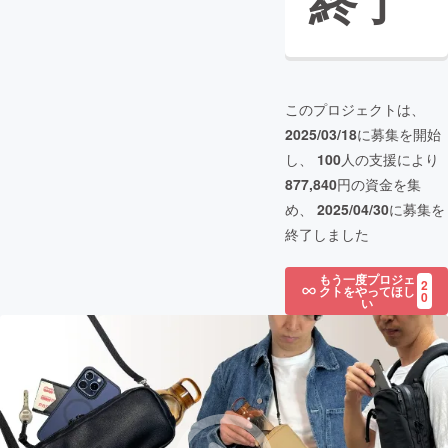
終了
このプロジェクトは、
2025/03/18
に募集を開始
し、
100
人の支援により
877,840
円の資金を集
め、
2025/04/30
に募集を
終了しました
もう一度プロジェ
2
クトをやってほし
0
い