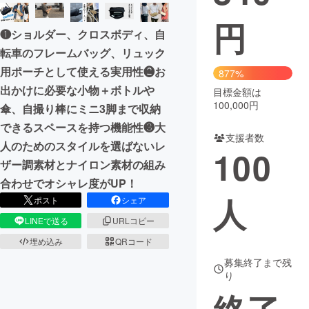
円
まちづくり・地域活性化
❶ショルダー、クロスボディ、自
転車のフレームバッグ、リュック
CAMPFIRE for Social Good
CAMPFIRE Creation
用ポーチとして使える実用性❷お
877%
CAMPFIREふるさと納税
machi-ya
コミュニティ
出かけに必要な小物＋ボトルや
目標金額は
100,000円
傘、自撮り棒にミニ3脚まで収納
できるスペースを持つ機能性❸大
支援者数
人のためのスタイルを選ばないレ
100
ザー調素材とナイロン素材の組み
合わせでオシャレ度がUP！
人
ポスト
シェア
LINEで送る
URLコピー
埋め込み
QRコード
募集終了まで残
り