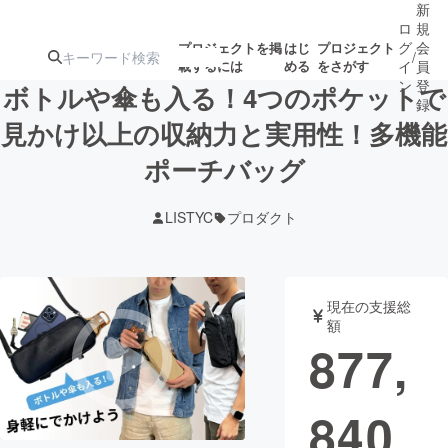
新
ロ
規
グ
会
プロジェクトを掲
はじ
プロジェクト
/
載するには
める
をさがす
イ
員
ン
登
ボトルや傘も入る！4つのポケットで
録
見かけ以上の収納力と実用性！多機能
ポーチバッグ
人気のプロ
注目のリ
注目の新着プロ
募集終了が近いプ
もうすぐ公開
ジェクト
ターン
ジェクト
ロジェクト
されます
LISTYC
プロダクト
アート・写真
音楽
現在の支援総
テクノロジー・ガジェット
ゲーム・サ
額
877,
映像・映画
書籍・雑誌
840
ビジネス・起業
チャレンジ