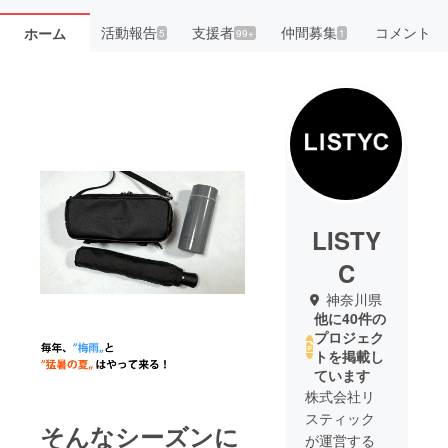
活動報告
支援者
仲間募集
コメント
ホーム
5
99+
1
LISTY
C
神奈川県
他に40件の
プロジェク
トを掲載し
ています
株式会社リ
スティック
そんなシーズンに
が運営する