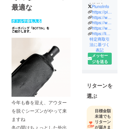
オリジナル
最適な
PiunoInfo
ブランド
https://piuuno.com
「piuno」
https://www.instagram.com/piunodesign/
https://www.facebook.com/piunodesign
は、イタリ
https://www.youtube.com/@piuno2022
アでのアパ
https://lin.ee/1H0DTzi
レル勤務の
特定商取引
経験を活か
法に基づく
し、2021年
表記
に、立ち上
メッセー
げたブラン
ジを送る
ドで2023年
に「piùno」
を商標登録
リターンを
いたしまし
た。piunoに
選ぶ
は、日常に
今年も春を迎え、アウター
溶け込むシ
を脱ぐシーズンがやって来
目標金額
ンプルなデ
未達でも
ザインに
ますね
リターン
「あると嬉
冬の間はちょっとした外出
が届きま