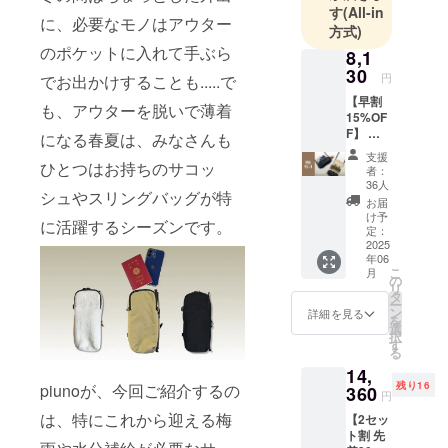
しい」独自
す
(All-in
に、必要なモノはアウター
の機能を何
方式)
かひとつプ
のポケットに入れて手ぶら
8,1
ラスしたモ
30
円
でお出かけすることも.....で
ノづくりを
【早割
も、アウターを脱いで薄着
目指すとい
15%OF
F】 完
になる春夏は、みなさんも
う意味を込
成した
支援
めていま
「BOTT
ひとつはお持ちのサコッ
者：
IN」1つ
す。
36人
シュやスリングバッグが特
をお届
お届
piunoは、少
けしま
け予
に活躍するシーズンです。
人数のチー
す。 ・
定：
カラー
2025
ムですが、
年06
選択が
これまでに
こ
月
可能で
の
リ
いくつかの
す。 一
タ
ー
般販売
ン
バッグ製品
詳細を見る
を
予定価
選
のプロジェ
択
格
す
る
￥9,570
クトを実施
14,
（税
させていた
残り16
piunoが、今回ご紹介するの
込）
360
円
だき、多く
→￥8,1
は、特にこれから迎える梅
【2セッ
30（税
の支援者様
ト割 先
込、送
のご支援を