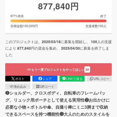
877,840
円
終了
877
%達成
目標金額
100,000
円
支援者数
100
人
このプロジェクトは、
2025/03/18
に募集を開始し、
100
人の支援
により
877,840
円の資金を集め、
2025/04/30
に募集を終了しま
した
もう一度プロジェクトをやってほしい
20
ポスト
シェア
LINEで送る
URLコピー
埋め込み
QRコード
❶ショルダー、クロスボディ、自転車のフレームバッ
グ、リュック用ポーチとして使える実用性❷お出かけに
必要な小物＋ボトルや傘、自撮り棒にミニ3脚まで収納
できるスペースを持つ機能性❸大人のためのスタイルを