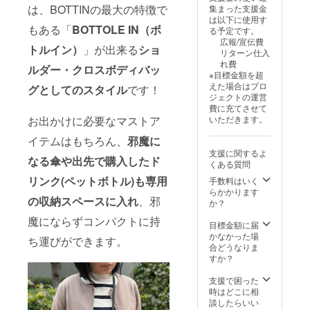
い。 ※
は、BOTTINの最大の特徴で
集まった支援金
ご注文
は以下に使用す
状況、
もある「
BOTTOLE IN（ボ
る予定です。
使用部
広報/宣伝費
材の供
トルイン）
」が出来る
ショ
リターン仕入
給状
れ費
況、製
ルダー・クロスボディバッ
※目標金額を超
造工程
えた場合はプロ
グとしてのスタイル
です！
上の都
ジェクトの運営
合等に
費に充てさせて
より出
いただきます。
お出かけに必要なマストア
荷時期
が遅れ
イテムはもちろん、
邪魔に
る場合
支援に関するよ
があり
なる傘や出先で購入したド
くある質問
ます。
リンク(ペットボトル)も専用
手数料はいく
らかかります
の収納スペースに入れ
、邪
か？
魔にならずコンパクトに持
目標金額に届
かなかった場
ち運びができます。
合どうなりま
すか？
支援で困った
時はどこに相
談したらいい