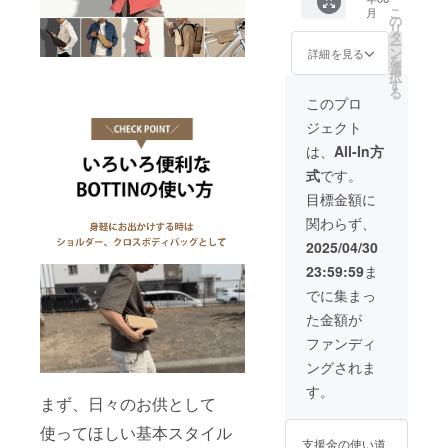
す。 ・
様は変
ます。
宜しくお願
こ
月
カラー
更にな
の
リ
選択が
い申し上げ
る可能
タ
ー
可能で
性もご
ン
詳細を見る
ます。
を
す。 一
ざいま
選
択
般販売
す。ご
す
る
予定価
了承く
このプロ
格
ださ
ジェクト
￥9,570
い。 ※
（税
ご注文
は、
All-In方
込）
状況、
式
です。
→￥7,6
使用部
60（税
材の供
目標金額に
込、送
給状
関わらず、
料込）
況、製
2,090円
造工程
2025/04/30
もお
上の都
23:59:59
ま
得！ ※
合等に
デザイ
より出
でに集まっ
ン・仕
荷時期
た金額が
様は変
が遅れ
更にな
る場合
ファンディ
る可能
があり
ングされま
性もご
ます。
ざいま
す。
す。ご
まず、日々のお供として
了承く
使ってほしい基本スタイル
ださ
支援金の使い道