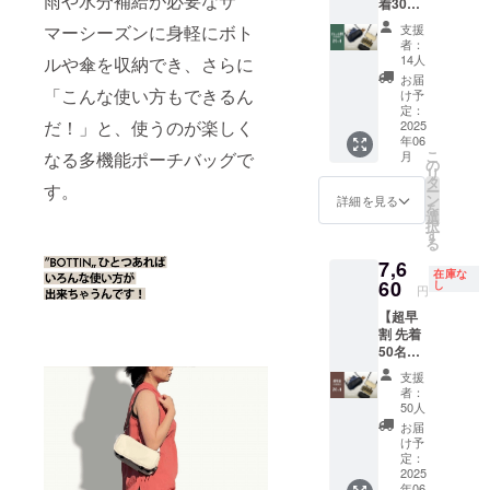
雨や水分補給が必要なサ
着30名
料込）
25%OF
通じてすば
1,440円
支援
マーシーズンに身軽にボト
F】 完
お得！
者：
らしいご縁
成した
※デザイ
14人
ルや傘を収納でき、さらに
に恵まれ、
「BOTT
ン・仕
お届
IN」2つ
様は変
皆さまから
「こんな使い方もできるん
け予
をお届
更にな
定：
のフィード
だ！」と、使うのが楽しく
けしま
2025
る可能
年06
バッグにも
す。 ・
性もご
こ
月
なる多機能ポーチバッグで
カラー
ざいま
の
寄り添い、
リ
選択が
す。ご
タ
す。
日々、製品
ー
可能で
了承く
ン
詳細を見る
を
す。 一
の改善、新
ださ
選
択
般販売
い。 ※
す
製品の開発
る
予定価
ご注文
に尽力いた
7,6
格
状況、
在庫な
￥19,14
60
使用部
しておりま
し
円
0（税
材の供
す。piùnoの
【超早
込）
給状
割 先着
バッグが、
→￥14,
況、製
50名
360（税
造工程
少しでも皆
20%OF
込、送
上の都
支援
さまのお役
F】 完
料込）
合等に
者：
成した
4,780円
に立てれば
より出
50人
「BOTT
もお
荷時期
お届
幸いです。
IN」1つ
得！ ※
が遅れ
け予
皆さまの応
をお届
デザイ
定：
る場合
けしま
2025
ン・仕
があり
援、どうぞ
年06