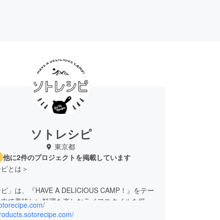
ソトレシピ
東京都
他に2件のプロジェクトを掲載しています
シピとは＞
」は、『HAVE A DELICIOUS CAMP！』をテー
の中で美味しい料理を楽しむライフスタイルを提案
sotorecipe.com/
大級のアウトドア＆フードメディアです。 約50名
products.sotorecipe.com/