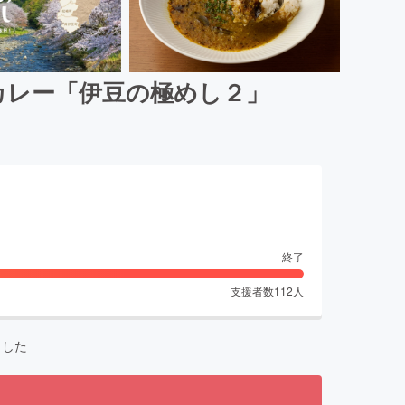
カレー「伊豆の極めし２」
終了
支援者数
112
人
ました