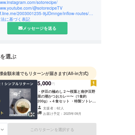
ピシェフによるキャンプ飯レシピを1,000品以上
www.instagram.com/sotorecipe/
/www.youtube.com/@sotorecipeTV
に100名を超えるキャンプ系インフルエンサーと
https://liff.line.me/2003001235-9jJDmnge/inflow-routes/959e9191b18f7f322f05
を大切にしながら、ユーザーの皆様にキャンプを
引法に基づく表記
しんでいただけるような情報を発信しております。
メッセージを送る
フォロワー数約40万はアウトドア＆フードメディア
多。
を選ぶ
標金額未達でもリターンが届きます
(All-in方式)
5,000
円
・伊豆の極めし２〜桜葉と南伊豆野
菜の潮かつおカレー〜（1食約
200g）×４食セット ・特製ソトレシ
ピステッカー（商品サイズ：
支援者：62人
8cm×8cm、数量：1枚） ・「伊豆
お届け予定：2025年09月
の極めし」チームよりお礼のメッ
セージ ・送料
このリターンを選択する
る