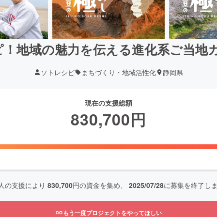
ピ！地域の魅力を伝える進化系ご当地
ソトレシピ
まちづくり・地域活性化
静岡県
現在の支援総額
830,700
円
人の支援により
830,700
円の資金を集め、
2025/07/28
に募集を終了し
もう一度プロジェクトをやってほしい