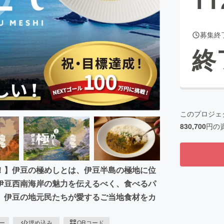
募集終
CAMPFIRE for Social Good
CAMPFIRE Creation
終
CAMPFIREふるさと納税
machi-ya
コミュニティ
このプロジェ
830,700
円の
呈！】伊豆の極めしとは、伊豆半島の極地に位
伊豆西南海岸の魅力を伝えるべく、食べるパ
。伊豆の地元民たちが愛するご当地食材をカ
ピー
埋め込み
QRコード