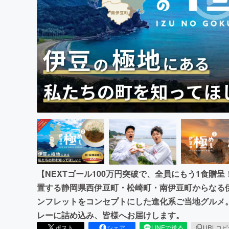
まちづくり・地域活性化
【NEXTゴール100万円突破で、全員にもう1食贈
置する静岡県西伊豆町・松崎町・南伊豆町からなる
ンフレットをコンセプトにした進化系ご当地グルメ
レーに詰め込み、皆様へお届けします。
ポスト
シェア
LINEで送る
URLコ