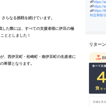
のソトレシ
https://
https:/
掲載。さら
の繋がり
特定商取
もっと楽
て、さらなる挑戦を続けています。
SNSの総
として最
に達成した際には、すべての支援者様に伊豆の極
くこととしました！
リターン
が、西伊豆町・松崎町・南伊豆町の生産者に
目
の希望となります。
詳細を見