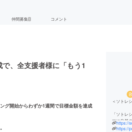
仲間募集
コメント
1
達成で、全支援者様に「もう1
＜ソトレ
ング開始からわずか1週間で目標金額を達成
「ソトレシピ
マに自然
https://
。
する国内最
https://