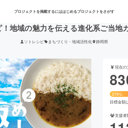
プロジェクトを掲載するには
はじめる
プロジェクトをさがす
ピ！地域の魅力を伝える進化系ご当地
ソトレシピ
まちづくり・地域活性化
静岡県
注目のリターン
注目の新着プロジェクト
募集終了が近いプロジェクト
も
現在の
音楽
舞台・パフォーマンス
83
ゲーム・サービス開発
フード・飲食店
276%
書籍・雑誌出版
アニメ・漫画
目標金額は3
支援者
チャレンジ
ビューティー・ヘルスケ
11