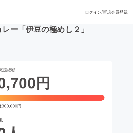
ログイン
/
新規会員登録
カレー「伊豆の極めし２」
うすぐ公開されます
支援総額
プロダクト
0,700
円
ファッション
スポーツ
00,000円
数
ア
ソーシャルグッド
2
人