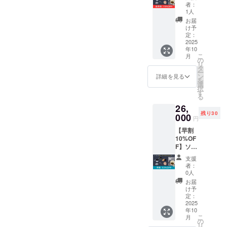
レシピ
シェラ
個） ・
個） ・
者：
カレー
どんぶ
シェラ
1人
特製ソ
アイテ
り２レ
どんぶ
トレシ
お届
ム プレ
ギュ
り２
け予
ピス
ミアム
ラー
定：
ジュニ
テッ
セット
2025
（カ
ア（カ
カー
年10
・伊豆
ラー：
ラー：
（商品
こ
月
の極め
シル
の
シル
サイ
リ
し２〜
バーor
タ
バーor
ズ：
ー
桜葉と
オリー
ン
オリー
詳細を見る
8cm×8
を
南伊豆
ブグ
選
ブグ
cm、数
択
野菜の
リー
す
リー
量：1
る
潮かつ
ン、商
ン、商
枚） ・
26,
おカ
品サイ
品サイ
「伊豆
残り30
レー〜
000
ズ：直
ズ：直
の極め
円
（1食約
径
径
し」
【早割
200g）
148mm
130mm
チーム
10%OF
×４食
×H74m
×H64m
よりお
F】ソト
セット
m、数
m、数
礼の
レシピ
・シェ
量：1
量：1
メッ
支援
カレー
ラどん
個） ・
個） ・
者：
セージ
アイテ
ぶり２
シェラ
0人
特製ソ
・送料
ム プレ
レギュ
どんぶ
トレシ
お届
（クー
ミアム
ラー
り２
け予
ピス
ル便、
セット
（カ
定：
ジュニ
テッ
常温
・伊豆
2025
ラー：
ア（カ
カー
便）
年10
の極め
シル
ラー：
（商品
こ
月
し２〜
バーor
の
シル
サイ
リ