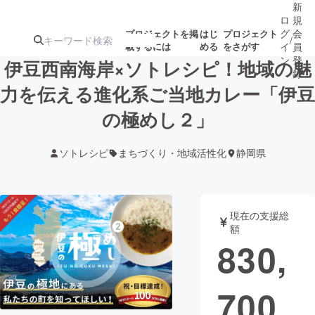
新
ロ
規
グ
会
プロジェクトを掲
はじ
プロジェクト
/
載するには
める
をさがす
イ
員
ン
登
伊豆西南海岸×ソトレシピ！地域の魅
録
力を伝える進化系ご当地カレー「伊豆
の極めし２」
人気のプロ
注目のリ
注目の新着プロ
募集終了が近いプ
もうすぐ公開
ジェクト
ターン
ジェクト
ロジェクト
されます
ソトレシピ
まちづくり・地域活性化
静岡県
アート・写真
音楽
現在の支援総
テクノロジー・ガジェット
ゲーム・サ
額
830,
映像・映画
書籍・雑誌
700
ビジネス・起業
チャレンジ