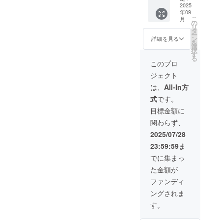
ブ、
ヘッド
菜の潮
2025
（下記
シェラ
ベー
（商品
年09
かつお
を予定
どんぶ
ジュ、
サイ
こ
月
カ
してい
の
り２レ
ネイ
ズ：外
リ
レー〜
ます）
タ
ギュ
ビー、
径約
ー
（1食約
①2025
ン
ラー
詳細を見る
ブラッ
155mm
を
200g）
年秋：
選
（【伊
クから
、内径
択
×10食
伊豆の
す
豆の極
お選び
約
る
セット
極めし
めしロ
このプロ
くださ
137mm
・特製
２×２食
ゴ入り
い、商
、厚み
ジェクト
ソトレ
＋西伊
別注モ
品サイ
約
シピス
豆町・
デル】
は、
All-In方
ズ：直
32mm
テッ
海の幸
カ
径
、数
式
です。
カー
セット
ラー：
170mm
量：1
（商品
②2025
シル
目標金額に
×230m
個） ・
サイ
年冬：
バーor
m、数
ステン
関わらず、
ズ：
伊豆の
オリー
量：1
レスプ
8cm×8
極めし
ブグ
2025/07/28
個） ・
レート
cm、数
２×２食
リー
まな板
M（商
23:59:59
ま
量：1
＋松崎
ン、商
ヘッド
品サイ
枚） ・
町・山
品サイ
でに集まっ
（商品
ズ：直
「伊豆
の幸
ズ：直
サイ
径
た金額が
の極め
セット
径
ズ：外
190mm
し」
③2026
148mm
ファンディ
径約
×20mm
チーム
年春：
×H74m
155mm
、数
ングされま
よりお
伊豆の
m、数
、内径
量：１
礼の
極めし
量：1
す。
約
個） ・
メッ
２×２食
個） ・
137mm
チタン
セージ
＋南伊
シェラ