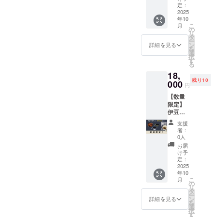
めし」をどうぞよろしくお
これが本当に美味しいんで
めし
ラー：
定：
に、南伊豆町・西伊豆町・
り、「こんなカレーあるん
２〜桜
2025
シル
願いいたします。
す。是非、皆さまご賞味く
年10
松崎町に「行きたい！」と
葉と南
バーor
だよ！」と伝えていただけ
こ
月
伊豆野
オリー
の
ださい。まだまだ皆さまか
リ
いう気持ちになっていただ
菜の潮
ブグ
タ
ると、とても嬉しいです。
ー
かつお
リー
ン
らのご支援をお待ちしてお
詳細を見る
けたら、本当に嬉しいで
を
カ
応援してくれる一人ひとり
ン、商
選
択
ります！最後までどうぞよ
レー〜
品サイ
す
す。残りわずかな期間です
る
の力が、伊豆西南海岸エリ
（1食約
ズ：直
ろしくお願いいたします。
18,
が、南伊豆町チームも一丸
200g）
径
アの未来につながります。
残り10
×４食
000
148mm
円
となり、最後までしっかり
セット
×H74m
プロジェクト終了の【7月28
【数量
・川の
m、数
伴走させて頂きます。引き
限定】
りコ
日（月）】まで、あと少
量：1
伊豆の
ロッケ
個） ・
続き、「伊豆の極めし２」
し、一緒に走りきっていた
極めし
４個 ・
シェラ
支援
２西伊
をどうぞよろしくお願いい
シェラ
どんぶ
者：
だけたら嬉しいです！引き
豆町
どんぶ
り２
0人
たします！
セット
り２レ
ジュニ
お届
続き、お力添えの程宜しく
・伊豆
ギュ
ア（カ
け予
の極め
ラー
定：
お願いいたします。
ラー：
し２〜
2025
（カ
シル
年10
桜葉と
ラー：
バーor
こ
月
南伊豆
シル
の
オリー
リ
野菜の
バーor
タ
ブグ
ー
潮かつ
オリー
ン
リー
詳細を見る
を
おカ
ブグ
選
ン、商
択
レー〜
リー
す
品サイ