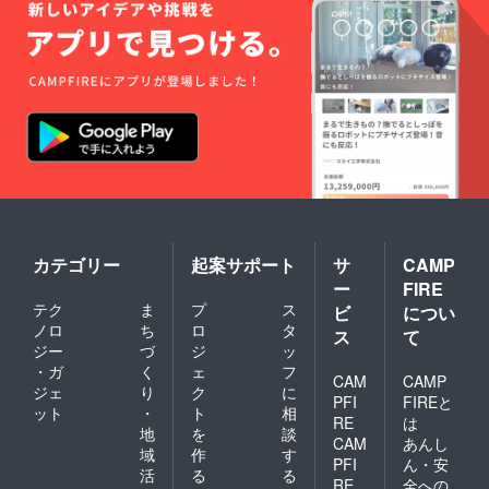
サイ
量：1
ズ：
個） ・
8cm×8
ステン
cm、数
レスプ
量：1
レート
枚） ・
M（商
「伊豆
品サイ
の極め
ズ：直
し」
径
チーム
190mm
よりお
×20mm
礼の
、数
メッ
量：１
セージ
個） ・
・送料
チタン
カテゴリー
起案サポート
サ
CAMP
スプー
ー
FIRE
ン（商
テク
ま
プ
ス
ビ
につい
品サイ
ノロ
ち
ロ
タ
ズ：幅
ス
て
約
ジー
づ
ジ
ッ
4cm、
・ガ
く
ェ
フ
CAM
CAMP
長さ 約
ジェ
り
ク
に
17.8cm
PFI
FIREと
ット
・
ト
相
、高さ
RE
は
地
を
談
約
CAM
あんし
1.8cm
域
作
す
PFI
ん・安
、数
活
る
る
RE
全への
量：1