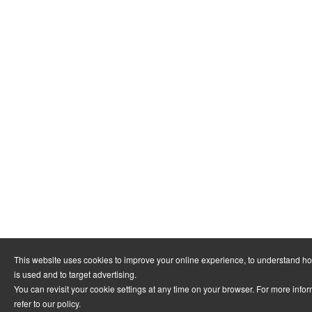
This website uses cookies to improve your online experience, to understand h
is used and to target advertising.
You can revisit your cookie settings at any time on your browser. For more info
refer to
our policy
.