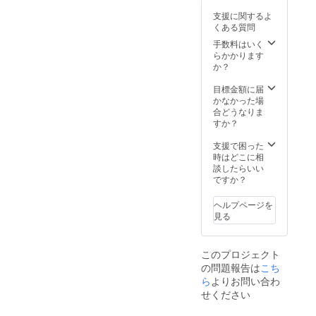
、厚み
スプー
・送料
豆町・
どんぶ
約
ン（商
支援に関するよ
南伊豆
り２
32mm
品サイ
くある質問
野菜
ジュニ
、数
ズ：幅
セット
手数料はいく
ア（カ
量：1
約
・特製
らかかります
ラー：
個） ・
4cm、
ソトレ
か？
シル
ステン
長さ 約
シピス
バーor
レスプ
17.8cm
テッ
目標金額に届
オリー
レート
、高さ
カー
かなかった場
ブグ
M（商
約
（商品
合どうなりま
リー
品サイ
1.8cm
サイ
すか？
ン、商
ズ：直
、数
ズ：
品サイ
径
量：1
8cm×8
支援で困った
ズ：直
190mm
本） ・
cm、数
時はどこに相
径
×20mm
チタン
量：1
談したらいい
130mm
、数
フォー
枚） ・
ですか？
×H64m
量：１
ク（商
「伊豆
m、数
個） ・
品サイ
の極
量：1
チタン
ヘルプページを
ズ：幅
CAMP
個） ・
スプー
見る
約
」優先
タオル
ン（商
2.3cm
予約
巾着
品サイ
、長さ
（イベ
（カ
ズ：幅
約
このプロジェクト
ントの
ラー：
約
17.8cm
の問題報告は
こち
参加費
オリー
4cm、
、高さ
ら
よりお問い合わ
は本リ
ブ、
長さ 約
約
ターン
ベー
せください
17.8cm
1.5cm
には含
ジュ、
、高さ
、数
まれて
ネイ