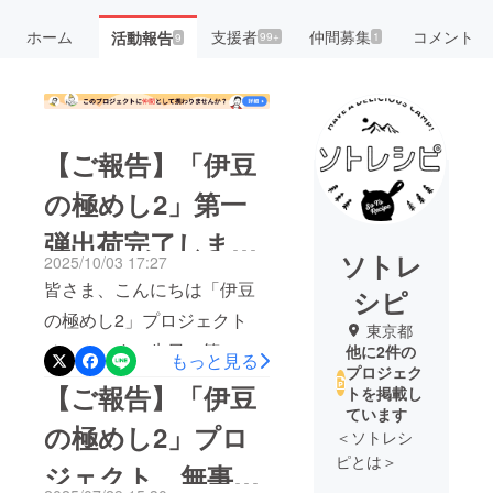
ホーム
支援者
仲間募集
コメント
活動報告
99+
1
9
【ご報告】「伊豆
の極めし2」第一
弾出荷完了しまし
ソトレ
2025/10/03 17:27
た！
皆さま、こんにちは「伊豆
シピ
の極めし2」プロジェクト
東京都
チームです。先日、第一弾
他に2件の
もっと見る
プロジェク
の発送が完了いたしました
【ご報告】「伊豆
トを掲載し
ので、ご報告させていただ
ています
の極めし2」プロ
＜ソトレシ
きます。すでにお手元に届
ピとは＞
ジェクト、無事に
いた方や、早速ご堪能いた