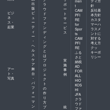
ティ方
men
出
枚） ・
ラ
ポ
針
t
「伊豆
版
ウ
ー
反社基
CAM
の極め
ビジ
ビ
ド
ト
本方針
PFI
し」
ネ
ュ
フ
サ
カスタ
チーム
RE
ス・
ー
ァ
ー
よりお
マーハ
for
起業
テ
礼の
ン
ビ
ラスメ
Spor
メッ
ィ
デ
ス
ントに
ts
セージ
ー
ィ
対する
CAM
・「伊
・
ン
考え方
PFI
豆の極
ヘ
グ
CAMP
クッ
RE
ル
と
」優先
キーポ
ふる
ス
予約
は
リシー
さと
（イベ
ケ
プ
実
納税
ントの
ア
ロ
施
AD
参加費
アー
舞
ジ
事
は本リ
FOR
ト・
台
ェ
例
ターン
ALL
写真
・
には含
ク
HIO
まれて
パ
ト
KOS
おりま
フ
の
HI
せん）
ォ
作
・送料
JFA
ー
り
（クー
クラ
マ
ル便、
方
ウド
常温
ン
プ
統
ファ
便）