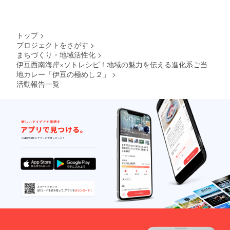
約
量：1
おりま
ビー、
1.8cm
本） ・
せん）
ブラッ
、数
特製ソ
・送料
クから
量：1
トレシ
（クー
お選び
本） ・
トップ
>
ピス
ル便、
くださ
チタン
テッ
プロジェクトをさがす
>
常温
い、商
フォー
カー
まちづくり・地域活性化
>
便）
品サイ
ク（商
（商品
伊豆西南海岸×ソトレシピ！地域の魅力を伝える進化系ご当
ズ：直
品サイ
サイ
地カレー「伊豆の極めし２」
>
径
ズ：幅
ズ：
170mm
約
活動報告一覧
8cm×8
×230m
2.3cm
cm、数
m、数
、長さ
量：1
量：1
約
枚） ・
個） ・
17.8cm
「伊豆
まな板
、高さ
の極め
ヘッド
約
し」
（商品
1.5cm
チーム
サイ
、数
よりお
ズ：外
量：1
礼の
径約
本） ・
メッ
155mm
特製
セージ
、内径
「伊豆
・送料
約
の極め
137mm
し」ス
、厚み
テッ
約
カー
32mm
（商品
、数