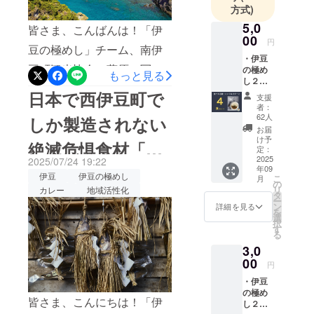
いました！■結果のご報告今
ピを1,000品
さいませ。改めまして、こ
方式)
回のプロジェクトは、支援
以上掲載。
5,0
の度は「伊豆の極めし2」に
皆さま、こんばんは！「伊
さらに100名
00
総額：830,700円（目標に対
円
ご支援いただき、誠にあり
豆の極めし」チーム、南伊
を超える
・伊豆
して達成率277%）支援者
がとうございます。本プロ
キャンプ系
豆町観光協会・萩原（写真
の極め
もっと見る
数：112人（昨年比 約
し２〜
インフルエ
ジェクトを通して、少しで
左）と申します。「伊豆の
桜葉と
日本で西伊豆町で
ンサーとの
支援
110%）という結果となり、
南伊豆
も伊豆西南海岸エリアの魅
極めし２」プロジェクト
者：
繋がりを大
野菜の
62人
目標金額を大きく上回る形
しか製造されない
力を感じていただけたら、
潮かつ
も、いよいよ残り3日となり
切にしなが
お届
おカ
での達成となりました！
け予
ら、ユー
本当に嬉しいです！引き続
絶滅危惧食材「潮
ました。たくさんの方に応
レー〜
定：
NEXTゴールの100万円には
ザーの皆様
（1食約
2025
2025/07/24 19:22
き、どうぞよろしくお願い
援していただき、伊豆西南
年09
かつお」とは？
200g）
にキャンプ
伊豆
伊豆の極めし
惜しくも届きませんでした
こ
月
×４食
いたします。
の
海岸エリアの魅力や食の恵
をもっと楽
リ
カレー
地域活性化
セット
タ
が、支援者数は昨年の伊豆
ー
・特製
しんでいた
みが全国に伝わっているこ
ン
詳細を見る
を
ソトレ
の極めし第1弾（102名）を
選
だけるよう
択
とに、心から感謝していま
シピス
す
る
上回る112名。たくさんの方
な情報を発
テッ
す。ラストスパートという
3,0
カー
信しており
にご賛同いただけたこと、
（商品
00
ことで、本日は、南伊豆町
円
ます。SNS
サイ
本当に嬉しく思っていま
・伊豆
の総フォロ
ズ：
が誇る夏の絶景、「ヒリゾ
の極め
8cm×8
す。■全員に“もう一食”プレ
ワー数約40
皆さま、こんにちは！「伊
浜（ひりぞはま）」をご紹
し２〜
cm、数
万はアウト