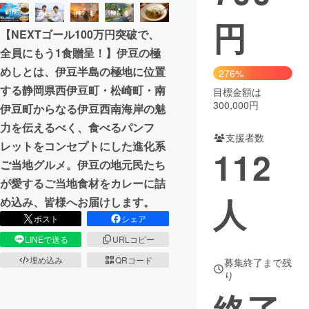
円
まちづくり・地域活性化
【NEXTゴール100万円突破で、
全員にもう1食贈呈！】伊豆の極
CAMPFIRE for Social Good
CAMPFIRE Creation
めしとは、伊豆半島の極地に位置
276%
CAMPFIREふるさと納税
machi-ya
コミュニティ
する静岡県西伊豆町・松崎町・南
目標金額は
300,000円
伊豆町からなる伊豆西南海岸の魅
力を伝えるべく、食べるパンフ
支援者数
レットをコンセプトにした進化系
112
ご当地グルメ。伊豆の地元民たち
が愛するご当地食材をカレーに詰
人
め込み、皆様へお届けします。
ポスト
シェア
LINEで送る
URLコピー
埋め込み
QRコード
募集終了まで残
り