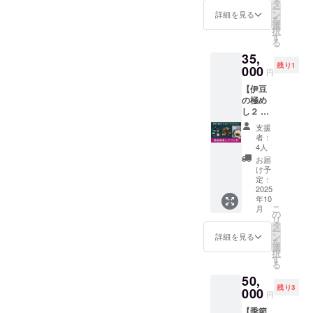
桜葉と
オリー
タ
バーor
ズ：
ー
南伊豆
ブグ
ン
オリー
詳細を見る
8cm×8
を
野菜の
リー
選
ブグ
cm、数
択
潮かつ
ン、商
す
リー
量：1
る
おカ
品サイ
ン、商
枚） ・
35,
レー〜
ズ：直
品サイ
「伊豆
残り1
（1食約
000
径
ズ：直
の極め
円
200g）
148mm
径
し」
【伊豆
×４食
×H74m
130mm
チーム
の極め
セット
m、数
×H64m
よりお
し２ 超
・シェ
量：1
m、数
礼の
プレミ
ラどん
個） ・
量：1
メッ
支援
アム
ぶり２
シェラ
個） ・
者：
セージ
セッ
レギュ
どんぶ
4人
特製ソ
・送料
ト】 ＜
ラー
り２
トレシ
お届
（クー
フード
（カ
ジュニ
け予
ピス
ル便、
全トッ
ラー：
定：
ア（カ
テッ
常温
ピング
2025
シル
ラー：
カー
便）
年10
入り＞
バーor
シル
（商品
こ
月
・伊豆
オリー
の
バーor
サイ
リ
の極め
ブグ
タ
オリー
ズ：
ー
し２〜
リー
ン
ブグ
詳細を見る
8cm×8
を
桜葉と
ン、商
選
リー
cm、数
択
南伊豆
品サイ
す
ン、商
量：1
る
野菜の
ズ：直
品サイ
枚） ・
50,
潮かつ
径
ズ：直
「伊豆
残り3
おカ
000
148mm
径
の極め
円
レー〜
×H74m
130mm
し」
【季節
（1食約