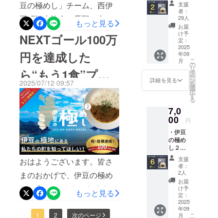
ゼントします！そして、大
桜葉と
量：1
豆の極めし」チーム、西伊
支援
介させていただきます！
南伊豆
枚） ・
ドア＆フー
者：
切なお知らせです。NEXT
野菜の
「伊豆
豆町観光協会・鷹野と申し
29人
【船でしか行けない、伊豆
ドメディア
もっと見る
潮かつ
の極め
お届
ゴールの100万円には届きま
として最
ます。早いもので、このプ
おカ
し」
の秘境ビーチ】「ヒリゾ
け予
NEXTゴール100万
レー〜
チーム
定：
せんでしたが…ご支援いた
多。
ロジェクトも4日で
浜」は、毎年夏季限定でし
（1食約
2025
よりお
円を達成した
年09
だいた皆さま全員に「＋1
200g）
礼の
CAMPFIRE掲載終了。温か
こ
か渡ることのできない特別
月
×２食
メッ
の
食」プレゼントを実施いた
リ
セット
ら“もう1食”プレ
セージ
タ
い声もいただき、伊豆西南
なビーチです。南伊豆町の
ー
・特製
・送料
ン
詳細を見る
します！！これまでのご支
2025/07/12 09:57
を
海岸のことを知ってくださ
ソトレ
選
中木地区から出航する渡し
ゼント！ 最後まで
択
シピス
援・応援への感謝の気持ち
す
る
る方が増えてとても嬉しく
船に乗って5分、切り立った
テッ
一緒に広げてくだ
を込めて、全力で準備を進
7,0
カー
感じています。たくさんの
断崖と森に囲まれた入江に
（商品
00
円
めてまいります。どうぞ楽
さい
サイ
応援購入ありがとうござい
広がるこの浜は、まるで海
・伊豆
ズ：
しみにお待ちくださいま
の極め
ます。今回の活動レポート
8cm×8
外リゾートのような透明度
し２〜
cm、数
せ！■製造・発送スケジュー
は、西伊豆町より、「潮か
桜葉と
を誇ります。足元の岩や魚
量：1
支援
おはようございます。皆さ
南伊豆
ルについて現在、皆さまに
枚） ・
者：
つお」について、ご紹介し
がくっきりと見えるほどの
野菜の
「伊豆
2人
まのおかげで、伊豆の極め
お届けするための製造と準
潮かつ
の極め
たいと思います。潮かつお
お届
海の透明度は日本屈指とも
おカ
し」
し2プロジェクトはたくさん
け予
備を、スパイスカレー業界
もっと見る
レー〜
は国内でも唯一、西伊豆町
チーム
定：
称され、毎年全国から多く
の温かいご支援をいただ
（1食約
2025
よりお
の巨匠「36チャンバーズ・
の田子地区でしか製造され
年09
200g）
の観光客が訪れます。その
礼の
き、メディアでもご紹介を
こ
1
2
次のページ
月
×６食