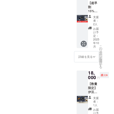
のことや、地域の特色を初
熟成発酵が進み、旨み成分
【超早
旬〜9月下旬。今はまさにベ
カー
て、NEXTゴール100万円を
割
めて知っていただいた方も
（商品
が凝縮されます。ここ西伊
ストシーズン真っ只中です
15%OF
サイ
達成できた暁には、ご支援
多いと思います。ぜひ、カ
F】伊豆
ズ：
豆町では色々な食べ方が工
支援
ので、ぜひ夏の思い出を作
の極め
8cm×8
をして頂いた全ての方へ感
者：
レーという“食のパンフレッ
し２×ソ
夫されていて、薄切りにし
cm、数
2人
りに遊びに来てください！
謝を込めて、▶︎ すでにご支
トレシ
量：1
ト”を通して、今度は実際に
お届
てあぶって食べたり、焼い
ピセッ
【南伊豆町の自然・風景も
枚） ・
け予
援いただいた方にも▶︎ これ
ト ・伊
観光やご旅行でいらして頂
「伊豆
定：
た身をほぐしてお茶漬けに
「味」のひとつです】この
豆の極
2025
の極め
からご支援いただく方にも
けましたら、本当に嬉しい
年10
めし
し」
したり、うどんに混ぜて食
「伊豆の極めし２」では、
こ
月
２〜桜
チーム
伊豆の極めし２を「もう1
の
です！皆さまからのたくさ
リ
葉と南
べたり・・・お店や家庭に
よりお
タ
南伊豆町で育った野菜がカ
ー
食」追加でプレゼントさせ
伊豆野
礼の
ン
詳細を見る
んの応援と共に無事に走り
を
よって様々です。今回のプ
菜の潮
レーの素材として活かされ
メッ
選
ていただきます！皆さまの
択
かつお
切れたことを、チーム一同
セージ
す
ロジェクトでは、スリラン
る
ています。ヒリゾ浜のよう
カ
・送料
周りにも、「気になってた
心から感謝いたしておりま
18,
レー〜
カカレーに鰹を使用するこ
な美しい自然環境があるか
残り9
（1食約
000
けど、まだ…」という方
円
す。この度は本当にありが
200g）
とが多いということをヒン
らこそ、南伊豆町で育まれ
【数量
や、「伊豆西南海岸エリア
×４食
とうございました！そし
トにカレーの「だし」にす
限定】
セット
る食材は、どこか優しく
に行ってみたい」「伊豆が
伊豆の
・シェ
て、今後も伊豆の魅力を全
るというチャレンジをしま
て、力強い味になっていま
極めし
ラどん
支援
大好き」という方がもしい
国にお届けしてまいります
２松崎
ぶり２
者：
したが、カレーの後味に潮
す。皆さまには、カレーの
町セッ
レギュ
1人
らっしゃいましたら、この
ので、引き続き「伊豆の極
ト ・伊
ラー
かつおの風味を感じられ、
お届
味わいを感じて頂くと共
豆の極
投稿をシェアして頂いた
（カ
け予