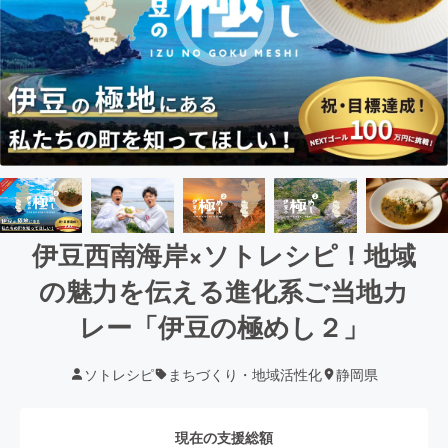
伊豆西南海岸×ソトレシピ！地域
の魅力を伝える進化系ご当地カ
レー「伊豆の極めし２」
ソトレシピ
まちづくり・地域活性化
静岡県
現在の支援総額