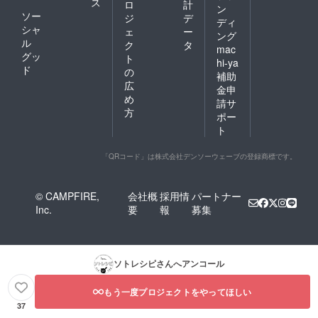
ス
ロ
計
ン
ソー
ジ
デ
ディ
シャ
ェ
ー
ング
ル
ク
タ
mac
グッ
ト
hi-ya
ド
の
補助
広
金申
め
請サ
方
ポー
ト
「QRコード」は株式会社デンソーウェーブの登録商標です。
© CAMPFIRE,
会社概
採用情
パートナー
Inc.
要
報
募集
ソトレシピ
さんへアンコール
もう一度プロジェクトをやってほしい
37