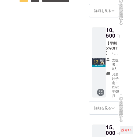
オブ・スパイス」さま、各
メッ
の
ておらず、絶滅危惧食材と
リ
美しさから、“南伊豆の夏の
セット
セージ
タ
いただいたりと、少しづつ
ー
町の生産者の皆さまと共に
・特製
・送料
ン
詳細を見る
されている大変珍しいもの
宝石”と称されるほど。一度
を
ソトレ
認知が拡がっていることを
選
進めており、2025年9月よ
択
シピス
であり、西伊豆町が誇る特
す
その景色を目にすれば、
る
日々実感しています。本当
テッ
り順次発送開始予定です。※
産品です。古来より伝わる
10,
カー
きっと皆さまの中で“忘れら
にありがとうございます！
（商品
天候や仕入れの状況等によ
500
円
鰹の塩漬けを干した保存食
れない風景”になると思いま
サイ
このプロジェクトは、ただ
り、発送時期が前後する可
【早割
ズ：
で、その歴史はとても古く
す。【シュノーケリング天
5%OFF
8cm×8
の物販ではなく、伊豆西南
能性がございます。その際
】 ・伊
cm、数
鰹節の先祖と言われていま
国！大人も子どもも夢中
豆の極
海岸（西伊豆町・松崎町・
量：1
は、活動レポートにて随時
支援
す。今も昔もすべて手作り
めし
枚） ・
に】ヒリゾ浜の最大の魅力
者：
南伊豆町）の魅力を“食”で伝
２〜桜
「伊豆
ご報告いたします。■さいご
0人
で、内臓を取り除き下処理
は、海の美しさだけではあ
葉と南
の極め
お届
えるパンフレットとして、
に伊豆西南海岸3町（西伊豆
伊豆野
し」
け予
した鰹をまるごと塩に２週
りません。浅瀬にもサンゴ
菜の潮
チーム
定：
地域の未来と想いを込めた
町・松崎町・南伊豆町）そ
かつお
2025
よりお
間漬け込んでから、西伊豆
や熱帯魚が数多く生息して
年09
カ
挑戦です。いま私たちは、
礼の
れぞれの食文化の魅力と、
こ
月
特有の冬の西風に３週間ほ
レー〜
メッ
の
おり、ライフジャケットを
リ
もっと多くの人にこの伊豆
（1食約
セージ
地元民の熱い想いを詰め込
タ
ー
ど当てて水分を抜いて乾
着ければ、小さなお子さま
200g）
・送料
ン
詳細を見る
の極めし2を届けるため、
を
んだ「伊豆の極めし」。今
×10食
選
燥・熟成させれば完成で
択
でも気軽に本格的なシュ
セット
す
【NEXTゴール100万円】達
回のクラウドファンディン
る
・特製
す。ゆっくりと乾燥してい
ノーケリング体験が可能で
15,
ソトレ
成に向けてラストスパート
グをきっかけに、私たち3町
残り18
く過程で鰹のたんぱく質の
シピス
000
す。例年の営業期間は6月下
円
に挑戦しています。そし
テッ