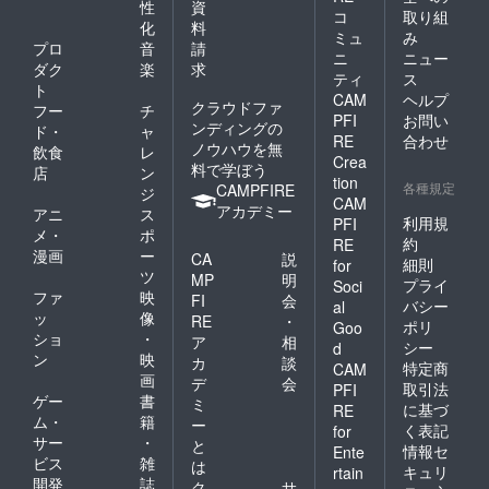
性
資
コ
取り組
本） ・
化
料
チタン
ミュ
み
プロ
音
請
フォー
ニ
ニュー
ダク
楽
求
ク（商
ティ
ス
品サイ
ト
CAM
ヘルプ
ズ：幅
クラウドファ
フー
チ
PFI
お問い
約
ンディングの
ド・
ャ
2.3cm
RE
合わせ
ノウハウを無
飲食
レ
、長さ
Crea
料で学ぼう
店
ン
約
tion
各種規定
CAMPFIRE
17.8cm
ジ
CAM
、高さ
アカデミー
アニ
ス
利用規
PFI
約
メ・
ポ
約
1.5cm
RE
漫画
ー
CA
説
、数
細則
for
ツ
量：1
MP
明
プライ
Soci
本） ・
ファ
映
FI
会
バシー
al
特製ソ
ッ
像
RE
・
ポリ
Goo
トレシ
ショ
・
ア
相
シー
d
ピス
ン
映
カ
談
テッ
特定商
CAM
画
デ
会
カー
取引法
PFI
ゲー
書
（商品
ミ
に基づ
RE
サイ
ム・
籍
ー
く表記
for
ズ：
サー
・
と
情報セ
Ente
8cm×8
ビス
雑
は
cm、数
キュリ
rtain
開発
誌
ク
サ
量：1