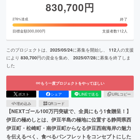
830,700
円
終了
276
%達成
目標金額
300,000
円
支援者数
112
人
このプロジェクトは、
2025/05/24
に募集を開始し、
112
人の支援
により
830,700
円の資金を集め、
2025/07/28
に募集を終了しま
した
もう一度プロジェクトをやってほしい
ポスト
シェア
LINEで送る
URLコピー
埋め込み
QRコード
【NEXTゴール100万円突破で、全員にもう1食贈呈！】
伊豆の極めしとは、伊豆半島の極地に位置する静岡県西
伊豆町・松崎町・南伊豆町からなる伊豆西南海岸の魅力
を伝えるべく、食べるパンフレットをコンセプトにした