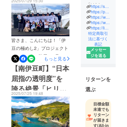
2025/07/29 15:30
だいた方もいらっしゃるか
終了しました！
「ソトレシ
https://sotorecipe.com/
ピ」は、
もしれません。ぜひ、伊豆
https://products.sotorecipe.com/
『HAVE A
https://www.instagram.com/sotorecipe/
の食の魅力を感じながらお
https://www.youtube.com/@sotorecipeTV
DELICIOUS
召し上がりいただければ嬉
https://liff.line.me/2003001235-9jJDmnge/inflow-routes/959e9191b18f7f322f05
CAMP！』を
特定商取引
しいです。また、今回はご
テーマに自
法に基づく
皆さま、こんにちは！「伊
然の中で美
支援への感謝を込めて、全
表記
豆の極めし2」プロジェクト
味しい料理
メッセー
員に「＋1食」をプレゼント
を楽しむラ
ジを送る
チームです。昨日、7月28日
もっと見る
しております。ぜひご家族
イフスタイ
をもちまして「伊豆の極め
【南伊豆町】“日本
やご友人様とシェアした
ルを提案す
し2 ～桜葉と南伊豆野菜の
る国内最大
り、早速の伊豆旅行をイ
屈指の透明度”を
リターンを
級のアウト
潮かつおカレー～」プロ
メージしながら、お楽しみ
ドア＆フー
誇る絶景「ヒリゾ
ジェクトが無事に終了いた
選ぶ
いただければ幸いです！現
ドメディア
2025/07/25 19:48
しました。まずは、皆さま
浜」を知っていま
です。 約50
在は、10月以降の発送準備
からのあたたかいご支援
目標金額
名のソトレ
を進めております。順次出
すか？
未達でも
シピシェフ
に、心よりお礼申し上げま
荷を行ってまいりますの
リターン
によるキャ
す。本当にありがとうござ
が届きま
で、今しばらくお待ちくだ
ンプ飯レシ
す
(All-in