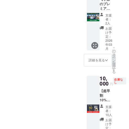
m、数
×H64m
チーム
のプレ
200g）
量：1
m、数
よりお
ミアム
×４食
個） ・
量：1
礼の
定期
セット
シェラ
個） ・
メッ
支援
便】 ・
・高級
どんぶ
タオル
者：
セージ
伊豆の
酒蒸し
り２
2人
巾着
・送料
極めし
アワビ×
ジュニ
（カ
お届
（クー
２〜桜
１袋
ア（カ
け予
ラー：
ル便、
葉と南
（10枚
定：
ラー：
オリー
常温
伊豆野
2026
入り）
シル
ブ、
便）
年03
菜の潮
・鹿
バーor
ベー
こ
月
かつお
ソー
の
オリー
ジュ、
リ
カ
セージ×
タ
ブグ
ネイ
ー
レー〜
４本 ・
ン
リー
詳細を見る
ビー、
を
（1食約
川のり
選
ン、商
ブラッ
択
200g）
コロッ
す
品サイ
クから
る
×２食×
ケ×４個
ズ：直
お選び
10,
３回 ・
・イカ
径
くださ
在庫な
伊豆３
000
メンチ×
し
130mm
い、商
円
町の観
２パッ
×H64m
品サイ
【超早
光協会
ク（８
m、数
ズ：直
割
から季
個） ＜
量：1
径
10%OF
節の旬
ソトレ
個） ・
170mm
F】 ・
な食材
シピプ
タオル
×230m
支援
伊豆の
を秋・
ロダク
巾着
者：
m、数
極めし
冬・春
ツ：カ
10人
（カ
量：1
２〜桜
の３回
レーア
ラー：
お届
個） ・
葉と南
に分け
イテム
け予
オリー
まな板
伊豆野
て発送
定：
＞ ・