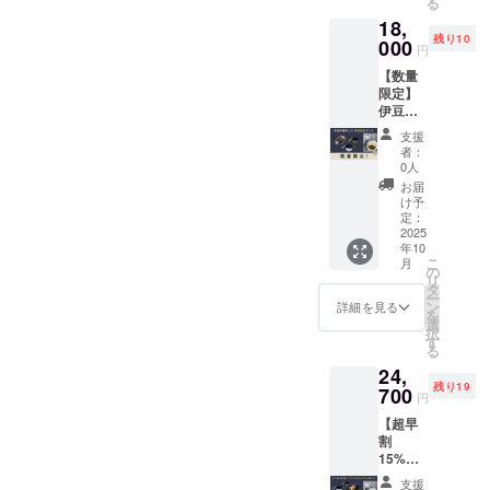
る
（1食約
ン、商
ズ：直
18,
200g）
品サイ
径
残り10
×４食
000
ズ：直
130mm
円
セット
径
×H64m
【数量
・イカ
148mm
m、数
限定】
メンチ2
×H74m
量：1
伊豆の
パック
m、数
個） ・
極めし
（8個）
量：1
特製ソ
支援
２南伊
・シェ
個） ・
トレシ
者：
豆町
ラどん
シェラ
0人
ピス
セット
ぶり２
どんぶ
テッ
お届
・伊豆
レギュ
り２
け予
カー
の極め
ラー
定：
ジュニ
（商品
し２〜
2025
（カ
ア（カ
サイ
年10
桜葉と
ラー：
ラー：
ズ：
こ
月
南伊豆
シル
の
シル
8cm×8
リ
野菜の
バーor
タ
バーor
cm、数
ー
潮かつ
オリー
ン
オリー
詳細を見る
量：1
を
おカ
ブグ
選
ブグ
枚） ・
択
レー〜
リー
す
リー
「伊豆
る
（1食約
ン、商
ン、商
の極め
24,
200g）
品サイ
品サイ
し」
残り19
×４食
700
ズ：直
ズ：直
チーム
円
セット
径
径
よりお
【超早
・鹿
148mm
130mm
礼の
割
ソー
×H74m
×H64m
メッ
15%OF
セージ
m、数
m、数
セージ
F】ソト
４本 ・
量：1
量：1
・送料
支援