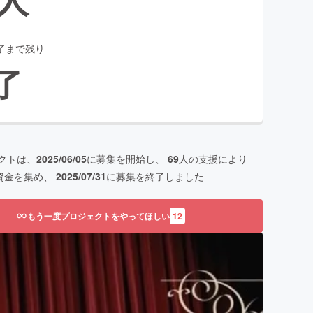
了まで残り
了
クトは、
2025/06/05
に募集を開始し、
69
人の支援により
資金を集め、
2025/07/31
に募集を終了しました
もう一度プロジェクトをやってほしい
12