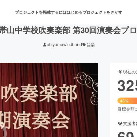
プロジェクトを掲載するには
はじめる
プロジェクトをさがす
帯山中学校吹奏楽部 第30回演奏会プ
obiyamawindband
音楽
注目のリターン
注目の新着プロジェクト
募集終了が近いプロジェクト
も
現在の
音楽
舞台・パフォーマンス
32
ゲーム・サービス開発
フード・飲食店
46%
書籍・雑誌出版
アニメ・漫画
目標金額は7
支援者
チャレンジ
ビューティー・ヘルスケ
69