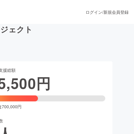
ログイン
/
新規会員登録
ロジェクト
うすぐ公開されます
支援総額
プロダクト
5,500
円
ファッション
スポーツ
00,000円
数
ア
ソーシャルグッド
人