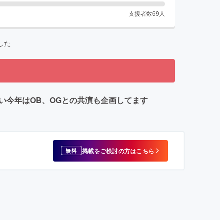
支援者数
69
人
した
たい今年はOB、OGとの共演も企画してます
掲載をご検討の方はこちら
無料