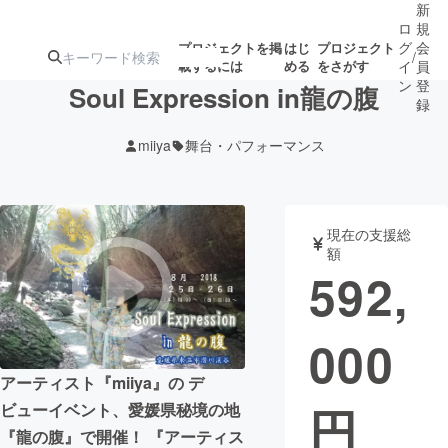
新
ロ
規
グ
会
プロジェクトを掲
はじ
プロジェクト
/
載するには
める
をさがす
イ
員
ン
登
Soul Expression in龍の腹
録
miiya
舞台・パフォーマンス
人気のプロ
注目のリ
注目の新着プロ
募集終了が近いプ
もうすぐ公開
ジェクト
ターン
ジェクト
ロジェクト
されます
現在の支援総
額
アート・写真
音楽
592,
テクノロジー・ガジェット
ゲーム・サ
000
映像・映画
書籍・雑誌
アーティスト『miiya』の デ
円
ビューイベント、愛媛県秘境の地
ビジネス・起業
チャレンジ
『龍の腹』で開催！ 『アーティス