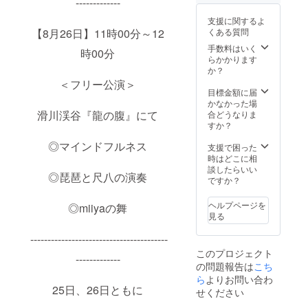
-------------
支援に関するよ
【8月26日】11時00分～12
くある質問
手数料はいく
時00分
らかかります
か？
＜フリー公演＞
目標金額に届
かなかった場
滑川渓谷『龍の腹』にて
合どうなりま
すか？
◎マインドフルネス
支援で困った
時はどこに相
談したらいい
◎琵琶と尺八の演奏
ですか？
ヘルプページを
◎miiyaの舞
見る
----------------------------------------
このプロジェクト
-------------
の問題報告は
こち
ら
よりお問い合わ
25日、26日ともに
せください