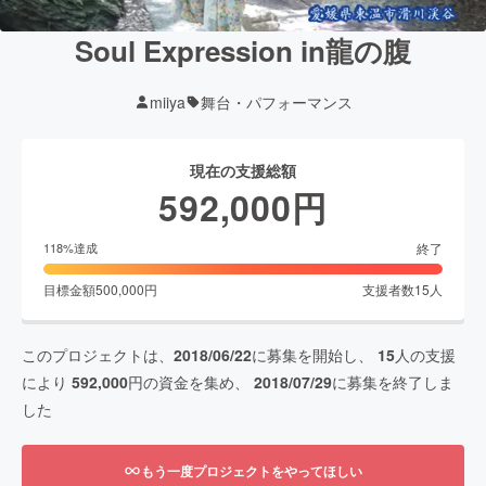
Soul Expression in龍の腹
miiya
舞台・パフォーマンス
現在の支援総額
592,000
円
終了
118
%達成
目標金額
500,000
円
支援者数
15
人
このプロジェクトは、
2018/06/22
に募集を開始し、
15
人の支援
により
592,000
円の資金を集め、
2018/07/29
に募集を終了しま
した
もう一度プロジェクトをやってほしい