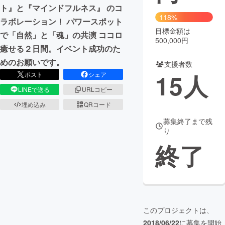
ト』と『マインドフルネス』 のコ
118%
まちづくり・地域活性化
ラボレーション！ パワースポット
目標金額は
で「自然」と「魂」の共演 ココロ
500,000円
癒せる２日間。イベント成功のた
CAMPFIRE for Social Good
CAMPFIRE Creation
めのお願いです。
支援者数
CAMPFIREふるさと納税
machi-ya
コミュニティ
15
人
ポスト
シェア
LINEで送る
URLコピー
埋め込み
QRコード
募集終了まで残
り
終了
このプロジェクトは、
2018/06/22
に募集を開始