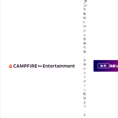
ァ
ン
手
数
料
0
円
か
ら
実
施
可
能
。
企
画
掲載
無料
か
ら
リ
タ
ー
ン
配
送
ま
で
、
す