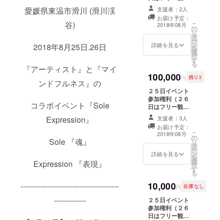
覧） ＜以下のリ
愛媛県東温市滑川 (滑川渓
支援者：2人
ターンは当日現
お届け予定：
地でお渡しいた
谷)
こ
2018年08月
の
します。 当日参
リ
タ
加出来ない方
ー
ン
は、メールでご
詳細を見る
2018年8月25日.26日
を
選
住所をお伺いい
択
す
たします。＞ パ
る
『アーティスト』と『マイ
フォーマンス最
100,000
前列確保 miiya
円
残り2
ンドフルネス』の
と2shot お手紙
２５日イベント
オリジナルポス
参加権利（２６
トカード オリジ
コラボイベント『Sole
日はフリー観
ナルフェイスタ
覧） ＜以下のリ
オル オリジナル
Expression』
支援者：3人
ターンは当日現
バスタオル ＜以
お届け予定：
地でお渡しいた
下は、イベント
こ
2018年08月
の
します。 当日参
終了後２週間後
Sole 『魂』
リ
タ
加出来ない方
までにお渡しい
ー
ン
は、メールでご
詳細を見る
たしますので、
を
選
住所をお伺いい
Expression 『表現』
メールでご連絡
択
す
たします。＞ パ
いたします。＞
る
フォーマンス最
後日東京で報告
10,000
----------------------------------------
前列確保 miiya
会参加権利
円
在庫なし
と2shot お手紙
-------------
２５日イベント
オリジナルポス
参加権利（２６
トカード オリジ
日はフリー観
ナルフェイスタ