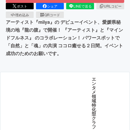
ポスト
シェア
LINEで送る
URLコピー
埋め込み
QRコード
アーティスト『miiya』の デビューイベント、愛媛県秘
境の地『龍の腹』で開催！ 『アーティスト』と『マイン
ドフルネス』 のコラボレーション！ パワースポットで
「自然」と「魂」の共演 ココロ癒せる２日間。イベント
成功のためのお願いです。
エ
ン
タ
メ
領
域
特
化
型
ク
ラ
フ