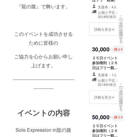
『龍の腹』で舞います。
支援者：4人
お届け予定：
こ
2018年08月
の
リ
タ
ー
ン
詳細を見る
を
このイベントを成功させる
選
択
す
る
ために皆様の
30,000
円
残り4
ご協力を心からお願い申し
２５日イベント
参加権利（２６
上げます。
日はフリー観
覧） ＜以下のリ
支援者：1人
ターンは当日現
----------------------------------------
お届け予定：
地でお渡しいた
こ
2018年08月
の
-------------
します。 当日参
リ
タ
加出来ない方
ー
ン
は、メールでご
詳細を見る
を
選
住所をお伺いい
択
す
たします。＞
る
イベントの内容
miiyaと2shot お
50,000
手紙 オリジナル
円
残り3
ポストカード
２５日イベント
Sole Expression in龍の腹
参加権利（２６
日はフリー観