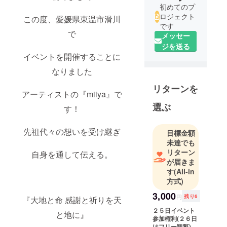
初めてのプ
ロジェクト
この度、愛媛県東温市滑川
です
で
メッセー
ジを送る
イベントを開催することに
なりました
リターンを
アーティストの『miiya』で
選ぶ
す！
先祖代々の想いを受け継ぎ
目標金額
未達でも
リターン
自身を通して伝える。
が届きま
す
(All-in
方式)
3,000
円
残り6
『大地と命 感謝と祈りを天
２５日イベント
と地に』
参加権利(２６日
はフリー観覧)