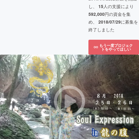
し、
15
人の支援により
592,000
円の資金を集
め、
2018/07/29
に募集を
終了しました
もう一度プロジェク
トをやってほしい