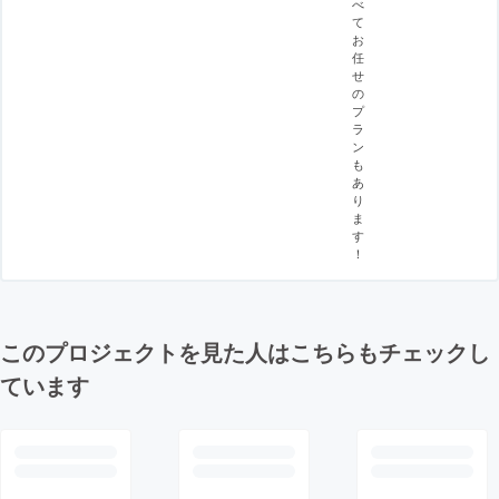
べ
て
お
任
せ
の
プ
ラ
ン
も
あ
り
ま
す
！
このプロジェクトを見た人はこちらもチェックし
ています