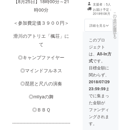
【8月25日】18時00分～21
覧） ＜以下のリ
オル オリジナル
支援者：5人
ターンは当日現
バスタオル オリ
時00分
お届け予定：
地でお渡しいた
ジナルTシャツ
こ
2018年08月
の
します。 当日参
＜以下は、イベ
リ
タ
加出来ない方
ント終了後２週
＜参加費定価３９００円＞
ー
ン
は、メールでご
詳細を見る
間後までにお渡
を
選
住所をお伺いい
しいたしますの
択
す
たします。＞
滑川のアトリエ「楓荘」に
で、メールでご
る
miiyaと2shot お
このプロ
連絡いたしま
て
手紙
す。＞ miiyaパ
ジェクト
フォーマンス
は、
All-In方
DVD 後日東京で
◎キャンプファイヤー
報告会参加権利
式
です。
(2018年9月9日
目標金額に
東京六本木周辺)
◎マインドフルネス
報告会幹事企画
関わらず、
(8月中に会場選
2018/07/29
び、会司会進行
◎琵琶と尺八の演奏
など報告会に向
23:59:59
ま
け中心となって
でに集まっ
企画をたてる事
◎miiyaの舞
ができます。詳
た金額が
しくはメールに
◎ＢＢＱ
ファンディ
て)
ングされま
----------------------------------------
す。