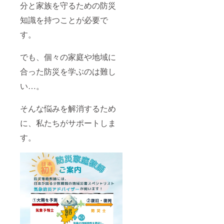
分と家族を守るための防災
◆司会・イ
知識を持つことが必要で
ベント
MC/Event
す。
民団 新年賀
でも、個々の家庭や地域に
詞交歓会・
合った防災を学ぶのは難し
司会
い…。
坦町内会三
世代ふれあ
い祭り～心
そんな悩みを解消するため
にやさしい
に、私たちがサポートしま
気象と防災
す。
岡山一番街
防災の日
トーク
ショー
津山圏域消
防組合 一日
消防長
津山高専創