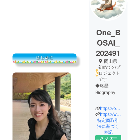
One_B
OSAI_
202491
岡山県
初めてのプ
ロジェクト
です
◆略歴
Biography
https://onlyone-bosai.jimdosite.com/
https://www.instagram.com/oui_nozo.okj.nakashima?igsh=YWRha2JmZG85MTE1&utm_source=qr
2005年に気
特定商取引
法に基づく
象予報士と
表記
して活動を
メッセー