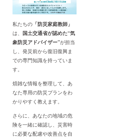
立60周年記
念祝賀会
私たちの
「
防災家庭教師」
ほか
は、
国土交通省が認めた“気
多数（近年
象防災アドバイザー”
が担当
のみ抜粋）
し、発災前から復旧復興ま
◆監修
での専門知識を持っていま
Supervision
す。
トランス
煩雑な情報を整理して、あ
ワールド
なた専用の防災プランをわ
ジャパン
SNOWbordin
かりやすく教えます。
g「天気を読
んで THE
さらに、あなたの地域の危
DAYを当て
険を一緒に確認し、災害時
に必要な配慮や改善点を自