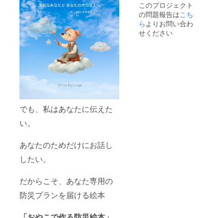
康気象アド
このプロジェクト
バイザー・
の問題報告は
こち
ら
よりお問い合わ
せください
地球温暖化
コミュニ
ケーター・
熱中症予防
アンバサ
ダー など
◆出演
でも、私はあなたに伝えた
Appearance
い。
NHK岡山放
送局「もぎ
あなたのためだけにお話し
たて！」
したい。
NHK高松放
送局「ゆう
だからこそ、あなた専用の
６かがわ」
防災プランを届ける絵本
テレビ信州
「ゆうがた
「おやこで作る防災絵本」
Get!」