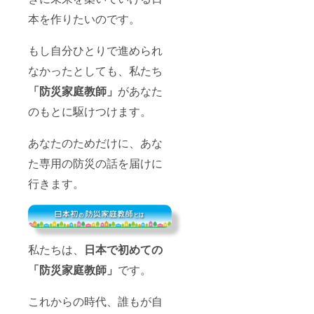
岡山市岡輝
公民館
本を作りたいのです。
県民防災シ
ンポジウ
もし自分ひとりで進められ
ム・パネリ
なかったとしても、私たち
スト～平成
「
防災家庭教師」
があなた
３０年７月
豪雨災害の
のもとに駆けつけます。
教訓を振り
返る
あなたのためだけに、あな
岡山市安
た専用の防災の話を届けに
全・安心
行きます。
ネットワー
ク連絡協議
会総会
私たちは、
日本で初めての
ほか
「防災家庭教師」
です。
多数（近年
のみ抜粋）
これからの時代、誰もが自