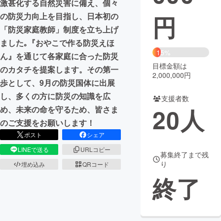
激甚化する自然災害に備え、個々
円
の防災力向上を目指し、日本初の
まちづくり・地域活性化
「防災家庭教師」制度を立ち上げ
ました｡『おやこで作る防災えほ
CAMPFIRE for Social Good
CAMPFIRE Creation
15%
ん』を通じて各家庭に合った防災
CAMPFIREふるさと納税
machi-ya
コミュニティ
目標金額は
のカタチを提案します。その第一
2,000,000円
歩として、9月の防災国体に出展
し、多くの方に防災の知識を広
支援者数
20
人
め、未来の命を守るため、皆さま
のご支援をお願いします！
ポスト
シェア
LINEで送る
URLコピー
募集終了まで残
り
埋め込み
QRコード
終了