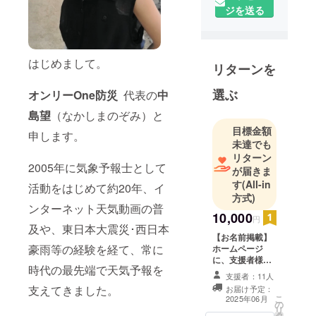
はじめて約
ジを送る
20年、イン
ターネット
天気動画の
はじめまして。
普及や、東
リターンを
日本大震
選ぶ
災・西日本
オンリーOne防災
代表の
中
豪雨等の経
島望
（なかしまのぞみ）と
験を経て、
目標金額
申します。
常に時代の
未達でも
最先端で天
リターン
2005年に気象予報士として
が届きま
気予報を支
す
(All-in
えてきまし
活動をはじめて約20年、イ
方式)
た。
ンターネット天気動画の普
10,000
NHKでは、
円
及や、東日本大震災･西日本
ローカル放
【お名前掲載】
豪雨等の経験を経て、常に
送における
ホームページ
に、支援者様の
地域密着型
時代の最先端で天気予報を
お名前（ニック
支援者：11人
の気象情報
ネーム）を掲載
支えてきました。
お届け予定：
します。 ・掲載
を開拓し、
こ
2025年06月
の
期間：2025年６
リ
高松放送
タ
月１日〜2026年