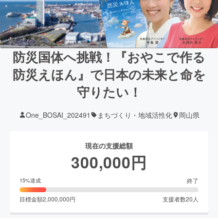
防災国体へ挑戦！『おやこで作る
防災えほん』で日本の未来と命を
守りたい！
One_BOSAI_202491
まちづくり・地域活性化
岡山県
現在の支援総額
300,000
円
終了
15
%達成
目標金額
2,000,000
円
支援者数
20
人