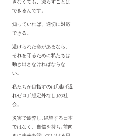
きなくても、減らすことは
協議会研修
できるんです。
令和５年度
災害ボラン
ティアフェ
知っていれば、適切に対応
スティバルin
できる。
総社
令和5年度 岡
避けられた命があるなら、
山県地域防
それを守るために私たちは
災力強化推
進事業 みん
動き出さなければならな
なで防災in津
い。
山
防災展in玉野
私たちが目指すのは｢逃げ遅
～自然災害
れゼロ｣｢想定外なし｣の社
から生き続
けるために
会。
第3回くらし
の環境学～
災害で疲弊し､絶望する日本
日本の気候
ではなく、自信を持ち､前向
は亜熱帯？
きに未来を築いていける日