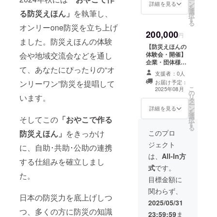
至るまで、
ン
を提供します。
詳細を見る
ません。あなた
を
選
・詳細：岡山・
る防災えほん」
を執筆し、
幅広い題材
自身が知り、備
択
す
香川近県の方は
え、考えること
る
で講演会活
オンリーone防災を立ち上げ
対面で、その他
が大切です。ま
200,000
動等を行っ
遠方の方はオン
円
た、本書の無断
ました。防災えほんの体験
ラインで受講し
転載・複製・複
ています。
【防災えほんの
て頂けます。
写・翻訳・目的
体験会・開催】
会や地域交流会などを通し
2024年秋に
受講方法①対面
外での使用は禁
企業・団体様向
の場合、実施場
は、「おや
止致します。
て、あなたにぴったりの“オ
け￥30000相当
所は支援者のご
支援者：0人
こで作る防
共助につながる
自宅またはご希
お届け予定：
ンリーワン”防災を提唱して
防災えほんの体
災えほん」
こ
望の場所。
2025年08月
の
験会を、ご希望
リ
います。
交
を執筆し、
タ
の場所にて開催
ー
通費は頂きませ
ン
いたします。地
詳細を見る
オンリーone
を
ん。
選
域・団体・企業
そしてこの
「おやこで作る
択
防災を立ち
②オンラインの
す
間で、顔の見え
る
場合、
上げまし
る関係を築く手
このプロ
防災えほん」
をきっかけ
teams/zoomを
助けになりま
た。えほん
使用します
ジェクト
に、自助･共助･公助の連携
す。 ・詳細：1
（teams優
の体験会や
回60～70分間の
は、
All-In方
先）。
する仕組みを確立しまし
地域交流会
プログラム、前
防
式
です。
後の準備を含む
などを通し
災えほん（ファ
た。
所要時間は2時間
目標金額に
イル付き）は郵
て、あなた
半程度です。 ・
送、各種資料は
関わらず、
場所：岡山香川
にぴったり
日本の防災力を底上げしつ
メールでお送り
県内の公民館、
2025/05/31
の“オンリー
いたします。 ・
図書館、会議
つ、多くの方に防災の知識
注意事項：防災
23:59:59
ま
ワン”防災を
室、多目的ホー