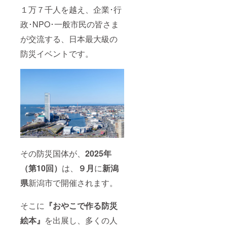
１万７千人を越え、企業･行
政･NPO･一般市民の皆さま
が交流する、日本最大級の
防災イベントです。
その防災国体が、
2025年
（第10回）
は、
９月
に
新潟
県
新潟市で開催されます。
そこに
『おやこで作る防災
絵本』
を出展し、多くの人