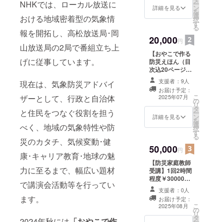
NHKでは、ローカル放送に
ー
局・岡山放
ン
6月１日までの
詳細を見る
を
選
12ヶ月間 ・掲載
おける地域密着型の気象情
送局の2局で
択
す
方法：文字の
る
番組立ち上
み、ロゴ／バ
報を開拓し、高松放送局･岡
20,000
げに従事し
ナーの掲載は不
円
山放送局の2局で番組立ち上
可 ・掲載サイ
ています。
【おやこで作る
ズ：小（１×３ｃ
げに従事しています。
現在は、気
防災えほん（目
ｍ程度） ・支援
次込20ページ）
時、必ず備考欄
象防災アド
をご提供】 わが
に希望されるお
支援者：9人
現在は、気象防災アドバイ
バイザーと
家だけのオリジ
名前をご記入く
お届け予定：
ナル防災計画作
して、行政
ださい。
こ
2025年07月
ザーとして、行政と自治体
の
成にお役立て下
リ
と自治体と
タ
さい。 ・お渡し
と住民をつなぐ役割を担う
ー
住民をつな
ン
方法：郵送にて
詳細を見る
を
選
お送りいたしま
べく、地域の気象特性や防
ぐ役割を担
択
す
す ・お渡し時
る
うべく、地
災のカタチ、気候変動･健
期：募集終了後1
50,000
域の気象特
か月以内とさせ
円
康･キャリア教育･地球の魅
て頂きます。 ・
性や防災の
【防災家庭教師
使用上のご注
力に至るまで、幅広い題材
カタチ、気
受講】1回2時間
意：この本は、
程度￥30000相
命を守るための
候変動・健
で講演会活動等を行ってい
当 ・個人の防災
大切な情報が記
支援者：0人
康・キャリ
計画である「防
載されますが、
ます。
お届け予定：
災えほん（ファ
ア教育・地
完成によって命
こ
2025年08月
の
イル付き）20
の安全を保障す
リ
球の魅力に
タ
ページ目次込」
るものではあり
2024年秋には
「おやこで作
ー