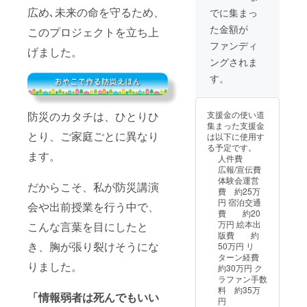
家庭教師はモニ
広め､未来の命を守るため、
ルなど 。 ・支援
でに集まっ
提唱してい
ターを含めご指
者様との連絡方
名はいたしかね
た金額が
ます。そし
このプロジェクトを立ち上
法：詳細はメー
ます。 ・有効期
てこのえほ
ルでご連絡しま
ファンディ
限：権利獲得か
げました。
す。 ・受講方法
んをきっか
ら3か月以内
ングされま
①実施場所に団
けに、自
体関係者の方
す。
（ご家族を含
助・共助・
む）にお集まり
公助の連携
いただきます。
防災のカタチは、ひとりひ
支援金の使い道
する仕組み
②参
集まった支援金
加できない方に
を確立しま
とり、ご家庭ごとに異なり
は以下に使用す
はteams/zoom
る予定です。
した。日本
を使用してライ
ます。
人件費
の防災力を
ブ配信を致しま
広報/宣伝費
す（teams優
底上げしつ
体験会運営
だからこそ、私が防災講演
先）。 ・注意事
費 約25万
つ、国とし
項：交通費は頂
円 宿泊交通
会や出前授業を行う中で、
きません。
ての防災行
費 約20
備
万円 絵本出
動の在り方
こんな言葉を目にしたと
考欄に代表者の
版費 約
について
お名前とご連絡
き、胸が張り裂けそうにな
50万円 リ
先を明記してく
も、根本か
ターン経費
ださい。 ・有効
りました。
約30万円 ク
ら革新して
期限：権利獲得
ラファン手数
いきたいと
から3か月以内
料 約35万
「情報弱者は死んでもいい
考えていま
円