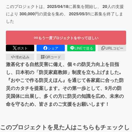
このプロジェクトは、
2025/04/18
に募集を開始し、
20
人の支援
により
300,000
円の資金を集め、
2025/05/31
に募集を終了しま
した
もう一度プロジェクトをやってほしい
ポスト
シェア
LINEで送る
URLコピー
埋め込み
QRコード
激甚化する自然災害に備え、個々の防災力向上を目指
し、日本初の「防災家庭教師」制度を立ち上げました｡
『おやこで作る防災えほん』を通じて各家庭に合った防
災のカタチを提案します。その第一歩として、9月の防
災国体に出展し、多くの方に防災の知識を広め、未来の
命を守るため、皆さまのご支援をお願いします！
このプロジェクトを見た人はこちらもチェックし