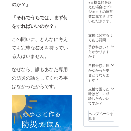
※目標金額を超
す。
のか？」
えた場合はプロ
ジェクトの運営
費に充てさせて
出身地 -
「それでうちでは、まず何
いただきます。
岡山県
をすればいいのか？」
ゆかりの地 -
支援に関するよ
香川・長
この問いに、どんなに考え
くある質問
野・東京・
ても完璧な答えを持ってい
手数料はいく
千葉
らかかります
生年月日 -
る人はいません。
か？
６月３日
目標金額に届
資格 -
なぜなら、誰もあなた専用
かなかった場
気象防災ア
合どうなりま
の防災の話をしてくれる事
すか？
ドバイ
はなかったからです。
ザー・気象
支援で困った
予報士・防
時はどこに相
談したらいい
災士・
ですか？
１級小型船
ヘルプページを
見る
舶操縦士
（特定）健