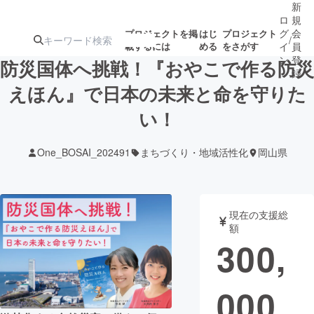
新
ロ
規
グ
会
プロジェクトを掲
はじ
プロジェクト
/
載するには
める
をさがす
イ
員
ン
登
防災国体へ挑戦！『おやこで作る防災
録
えほん』で日本の未来と命を守りた
い！
人気のプロ
注目のリ
注目の新着プロ
募集終了が近いプ
もうすぐ公開
ジェクト
ターン
ジェクト
ロジェクト
されます
One_BOSAI_202491
まちづくり・地域活性化
岡山県
アート・写真
音楽
現在の支援総
テクノロジー・ガジェット
ゲーム・サ
額
300,
映像・映画
書籍・雑誌
000
ビジネス・起業
チャレンジ