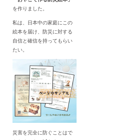
「theニュー
を作りました。
ス報道現
場」湘南
私は、日本中の家庭にこの
ビーチFM
絵本を届け、防災に対する
yahoo！動
自信と確信を持ってもらい
画 など
たい。
◆講演・シ
ンポジウ
ム
Lecture/Sym
posium
善通寺市防
災講演会～
どうする!?南
海トラフ巨
大地震
美作地区消
災害を完全に防ぐことはで
防本部連絡