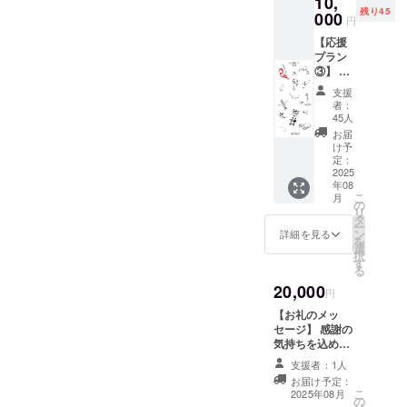
10,
容になります。
残り45
000
円
【応援
プラン
③】
風かお
支援
る直筆
者：
デザイ
45人
ン 神戸
お届
北野パ
け予
リ・
定：
ウィー
2025
年08
ク記念
こ
月
ロング
の
リ
スカー
タ
ー
フ(横80
ン
詳細を見る
を
㎝×縦
選
択
180㎝)
す
る
※白地
20,000
と黒地
円
の２色
【お礼のメッ
ありま
セージ】 感謝の
す。ど
気持ちを込め
ちらが
て、お礼のメッ
届くか
支援者：1人
セージをお送り
はお楽
お届け予定：
します。 ※この
しみ
こ
2025年08月
の
リターンは3,000
に！