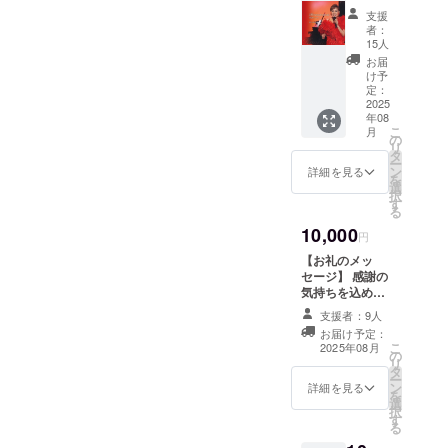
かおる
支援
ＣＤ(各
者：
12曲収
15人
録) ※
お届
４枚の
け予
中から
定：
厳選し
2025
年08
て１枚
こ
月
をお贈
の
リ
り致し
タ
ー
ますの
ン
詳細を見る
を
でお楽
選
択
しみ
す
る
に！
10,000
円
【お礼のメッ
セージ】 感謝の
気持ちを込め
て、お礼のメッ
支援者：9人
セージをお送り
お届け予定：
します。 ※この
こ
2025年08月
の
リターンは3,000
リ
タ
円、5,000円、
ー
ン
7,000円、
詳細を見る
を
選
20,000円、
択
す
50,000円のリ
る
ターンと同じ内