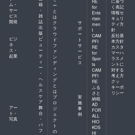
に基づ
RE
ム・
籍
ー
く表記
for
サー
・
と
情報セ
Ente
ビス
雑
は
キュリ
rtain
開発
誌
ク
サ
ティ方
men
出
ラ
ポ
針
t
版
ウ
ー
反社基
CAM
ビジ
ビ
ド
ト
本方針
PFI
ネ
ュ
フ
サ
カスタ
RE
ス・
ー
ァ
ー
マーハ
for
起業
テ
ン
ビ
ラスメ
Spor
ィ
デ
ス
ントに
ts
ー
ィ
対する
CAM
・
ン
考え方
PFI
ヘ
グ
クッ
RE
ル
と
キーポ
ふる
ス
は
リシー
さと
ケ
プ
実
納税
ア
ロ
施
AD
アー
舞
ジ
事
FOR
ト・
台
ェ
例
ALL
写真
・
ク
HIO
パ
ト
KOS
フ
の
HI