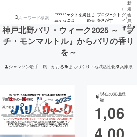
新
ロ
規
グ
会
プロジェクトを掲
はじ
プロジェクト
/
載するには
める
をさがす
イ
員
ン
登
神戸北野パリ・ウィーク2025 ～『プ
録
チ・モンマルトル』からパリの香り
を～
人気のプロ
注目のリ
注目の新着プロ
募集終了が近いプ
もうすぐ公開
ジェクト
ターン
ジェクト
ロジェクト
されます
シャンソン歌手 風 かおる
まちづくり・地域活性化
兵庫県
アート・写真
音楽
現在の支援総
テクノロジー・ガジェット
ゲーム・サ
額
1,06
映像・映画
書籍・雑誌
4,00
ビジネス・起業
チャレンジ