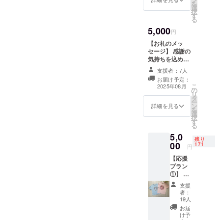
を
選
20,000円、
択
す
50,000円のリ
る
ターンと同じ内
5,000
容になります。
円
【お礼のメッ
セージ】 感謝の
気持ちを込め
て、お礼のメッ
支援者：7人
セージをお送り
お届け予定：
します。 このリ
こ
2025年08月
の
ターンは3,000
リ
タ
円、7,000円、
ー
ン
10,000円、
詳細を見る
を
選
20,000円、
択
す
50,000円のリ
る
ターンと同じ内
5,0
容になります。
残り
00
171
円
【応援
プラン
①】 神
戸北野
支援
パリ・
者：
ウィー
19人
クオリ
お届
ジナル
け予