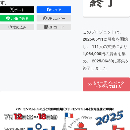
終了
す。
ポスト
シェア
LINEで送る
URLコピー
埋め込み
QRコード
このプロジェクトは、
2025/05/11
に募集を開始
し、
111
人の支援により
1,064,000
円の資金を集
め、
2025/06/30
に募集を
終了しました
もう一度プロジェク
トをやってほしい