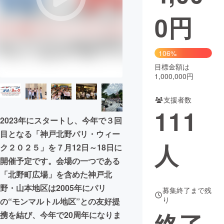
0
円
まちづくり・地域活性化
CAMPFIRE for Social Good
CAMPFIRE Creation
106%
CAMPFIREふるさと納税
machi-ya
コミュニティ
目標金額は
1,000,000円
支援者数
111
2023年にスタートし、今年で３回
目となる「神戸北野パリ・ウィー
人
ク２０２５」を７月12日～18日に
開催予定です。会場の一つである
「北野町広場」を含めた神戸北
野・山本地区は2005年にパリ
募集終了まで残
り
の“モンマルトル地区”との友好提
携を結び、今年で20周年になりま