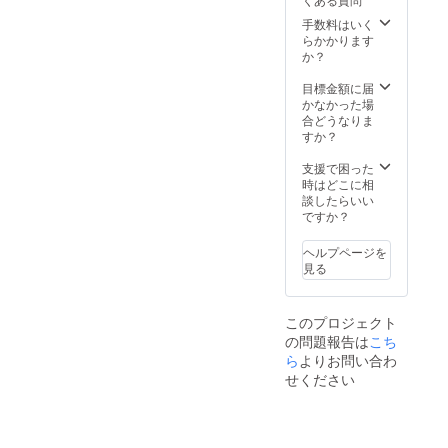
(日) 入場料＋1
ドリンク ・ソ
手数料はいく
ネ 7月12日
らかかります
(土) 入場料＋1
か？
ドリンク ・神戸
北野美術館 7月
目標金額に届
12日(土)、13日
かなかった場
(日) 入場料＋1
合どうなりま
ドリンク ※「２
すか？
dayパスポー
ト」について
支援で困った
は、イベント当
時はどこに相
該日にお渡しさ
談したらいい
せていただきま
ですか？
す。 詳細は、
事前にメールに
ヘルプページを
て連絡させて頂
見る
きますのでよろ
しくお願いしま
す。
このプロジェクト
の問題報告は
こち
ら
よりお問い合わ
せください