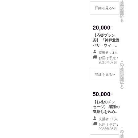
リ
タ
円、5,000円、
ー
ン
7,000円、
詳細を見る
を
選
10,000円、
択
す
50,000円のリ
る
ターンと同じ内
20,000
容になります。
円
【応援プラン
④】 「神戸北野
パリ・ウィーク
会場入場１day
支援者：2人
パスポート」 ・
お届け予定：
インドクラブ 7
こ
2025年07月
の
月12日(土)、13
リ
タ
日(日) 入場料
ー
ン
＋1ドリンク ・
詳細を見る
を
選
ソネ 7月12日
択
す
(土) 入場料＋1
る
ドリンク ・神戸
50,000
北野美術館 7月
円
12日(土)、13日
【お礼のメッ
(日) 入場料＋1
セージ】 感謝の
ドリンク ※「１
気持ちを込め
dayパスポー
て、お礼のメッ
ト」について
支援者：0人
セージをお送り
は、イベント当
お届け予定：
します。 ※この
こ
該日にお渡しさ
2025年08月
の
リターンは3,000
リ
せていただきま
タ
円、5,000円、