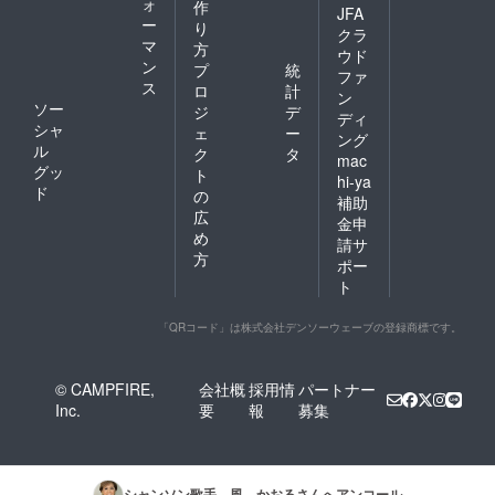
ォ
作
JFA
ー
り
クラ
マ
方
ウド
ン
プ
統
ファ
ス
ロ
計
ン
ソー
ジ
デ
ディ
シャ
ェ
ー
ング
ル
ク
タ
mac
グッ
ト
hi-ya
ド
の
補助
広
金申
め
請サ
方
ポー
ト
「QRコード」は株式会社デンソーウェーブの登録商標です。
© CAMPFIRE,
会社概
採用情
パートナー
Inc.
要
報
募集
シャンソン歌手 風 かおる
さんへアンコール