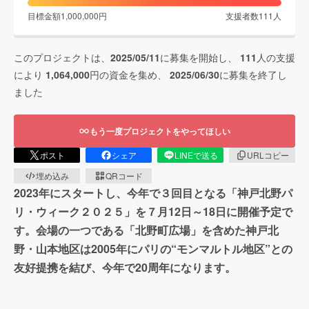
目標金額
1,000,000
円
支援者数
111
人
このプロジェクトは、
2025/05/11
に募集を開始し、
111
人の支援
により
1,064,000
円の資金を集め、
2025/06/30
に募集を終了し
ました
もう一度プロジェクトをやってほしい
ポスト
シェア
LINEで送る
URLコピー
埋め込み
QRコード
2023年にスタートし、今年で３回目となる「神戸北野パ
リ・ウィーク２０２５」を７月12日～18日に開催予定で
す。会場の一つである「北野町広場」を含めた神戸北
野・山本地区は2005年にパリの“モンマルトル地区”との
友好提携を結び、今年で20周年になります。