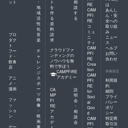
ット
・
ト
相
RE
は
地
を
談
CAM
あんし
域
作
す
PFI
ん・安
活
る
る
RE
全への
性
資
コ
取り組
化
料
ミュ
み
プロ
音
請
ニ
ニュー
ダク
楽
求
ティ
ス
ト
CAM
ヘルプ
クラウドファ
フー
チ
PFI
お問い
ンディングの
ド・
ャ
RE
合わせ
ノウハウを無
飲食
レ
Crea
料で学ぼう
店
ン
tion
各種規定
CAMPFIRE
ジ
CAM
アカデミー
アニ
ス
利用規
PFI
メ・
ポ
約
RE
漫画
ー
CA
説
細則
for
ツ
MP
明
プライ
Soci
ファ
映
FI
会
バシー
al
ッ
像
RE
・
ポリ
Goo
ショ
・
ア
相
シー
d
ン
映
カ
談
特定商
CAM
画
デ
会
取引法
PFI
ゲー
書
ミ