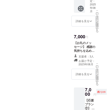
Ｔシャ
定：
ツ ※フ
2025
年08
リーサ
こ
月
イズ。
の
リ
水色か
タ
ー
ピンク
ン
詳細を見る
を
色のい
選
択
ずれか
す
る
を風か
7,000
おるが
円
選んで
【お礼のメッ
お贈り
セージ】 感謝の
させて
気持ちを込め
頂きま
て、お礼のメッ
す。
支援者：3人
セージをお送り
お届け予定：
します。 ※この
こ
2025年08月
の
リターンは3,000
リ
タ
円、5,000円、
ー
ン
10,000円、
詳細を見る
を
選
20,000円、
択
す
50,000円のリ
る
ターンと同じ内
7,0
容になります。
残り25
00
円
【応援
プラン
②】 風