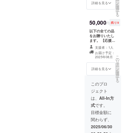
ー
す。 詳細は、
ン
7,000円、
詳細を見る
を
事前にメールに
選
10,000円、
択
て連絡させて頂
す
20,000円のリ
る
きますので、そ
ターンと同じ内
の際にご希望の
50,000
容になります。
円
残り9
日をご指定 下
さい。よろしく
以下の全ての品
お願いします。
をお贈りいたし
ます。 【応援プ
ラン①】※このリ
支援者：1人
ターンは5,000円
お届け予定：
のリターンと同
こ
2025年08月
の
じ内容になりま
リ
タ
す。 神戸北野
ー
ン
パリ・ウィーク
詳細を見る
を
選
オリジナルＴ
択
す
シャツ ※フリー
る
サイズ。水色か
このプロ
ピンク色の い
ジェクト
ずれかを風かお
るが選んでお贈
は、
All-In方
りさせて頂きま
式
です。
す。 【応援プラ
ン②】※このリ
目標金額に
ターンは7,000円
関わらず、
のリターンと同
じ内容になりま
2025/06/30
す。 風かおる