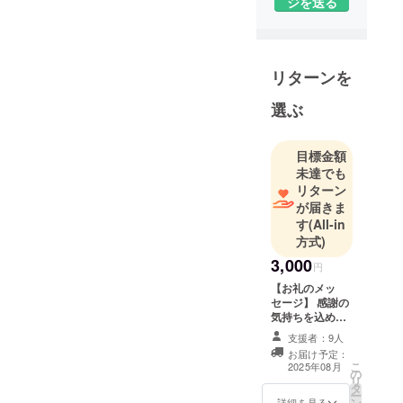
ジを送る
リターンを
選ぶ
目標金額
未達でも
リターン
が届きま
す
(All-in
方式)
3,000
円
【お礼のメッ
セージ】 感謝の
気持ちを込め
て、お礼のメッ
支援者：9人
セージをお送り
お届け予定：
します。 ※この
こ
2025年08月
の
リターンは5,000
リ
タ
円、7,000円、
ー
ン
10,000円、
詳細を見る