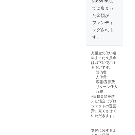
23:59:59
ま
ＣＤ(各12曲収
録) ※４枚の中
でに集まっ
から厳選して１
た金額が
枚をお贈り致し
ますので お楽
ファンディ
しみに！ 【応援
ングされま
プラン③】※この
リターンは
す。
10,000円のリ
ターンと同じ内
容になります。
支援金の使い道
風かおる直筆
集まった支援金
デザイン 神戸北
は以下に使用す
野パリ・ウィー
る予定です。
ク記念ロングス
設備費
カーフ(横80㎝×
人件費
縦180㎝) ※白
広報/宣伝費
地と黒地の２色
リターン仕入
あります。どち
れ費
らが届くかはお
※目標金額を超
楽しみに！ 【応
えた場合はプロ
援プラン④】
ジェクトの運営
「神戸北野パ
費に充てさせて
リ・ウィーク会
いただきます。
場入場２dayパ
スポート」 ・イ
ンドクラブ 7月
支援に関するよ
12日(土)、13日
くある質問