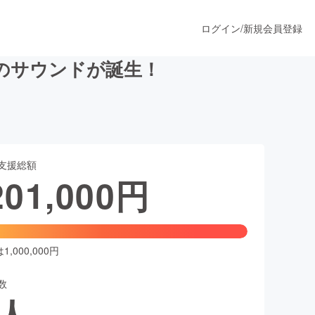
ログイン
/
新規会員登録
のサウンドが誕生！
うすぐ公開されます
支援総額
プロダクト
201,000
円
ファッション
スポーツ
,000,000円
数
ア
ソーシャルグッド
人