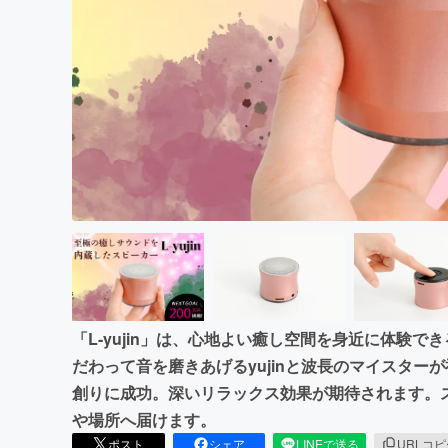
まちづくり・地域活性化
「L-yujin」は、心地よい癒し空間を身近に体験
だわって音を磨きあげるyujinと波長のマイスタ
創りに成功。深いリラックス効果が期待されます。
や場所へ届けます。
ポスト
シェア
LINEで送る
URLコ