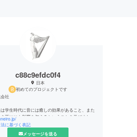
c88c9efdc0f4
日本
初めてのプロジェクトです
式会社
表は学生時代に音には癒しの効果があること、また
生き死ににも影響を与えるということを学びまし
uneiro.jp/
引法に基づく表記
中心に食の大切さ、色、香りと五感を整えることで
メッセージを送る
分を取り戻し健康長寿に貢献することを確信、弊社