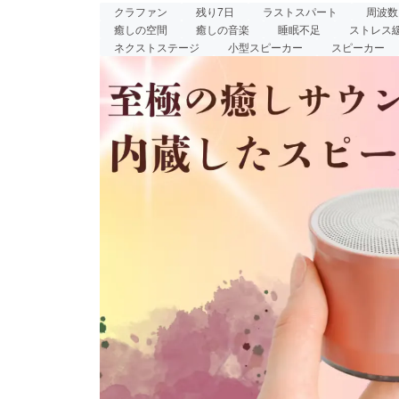
クラファン
残り7日
ラストスパート
周波数
有しない、彼自身の声や口の音の素材を特殊な
癒しの空間
癒しの音楽
睡眠不足
ストレス
彼の奇跡の音だけでなく、オーラの澱みや歪み
ネクストステージ
小型スピーカー
スピーカー
美しい状態に調整する波長や心のストレスや緊
と導き、心身のエネルギーや活力を促進するこ
となっております。この癒しの音が、必要とし
うか最後までお力をお貸しください！！宜しく