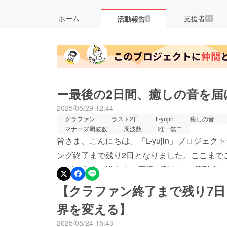
ホーム
支援者
活動報告
11
6
ー最後の2日間、癒しの音を届
2025/05/29 12:44
クラファン
ラスト2日
L-yujin
癒しの音
マナーズ周波数
周波数
唯一無二
皆さま、こんにちは。「L-yujin」プロジェ
ング終了まで残り2日となりました。ここまで
ございます。皆さまの応援が私たちの原動力と
した。yujin氏の独特な音楽制作手法は、東
【クラファン終了まで残り7日
り、リラクゼーション効果が確認されてます。
界を変える】
多く、彼の作る音楽は沢山の奇跡をおこしてま
2025/05/24 15:43
た、犬がおとなしくなった、、など他にも沢山