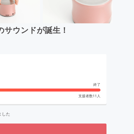
のサウンドが誕生！
終了
支援者数
11
人
ました