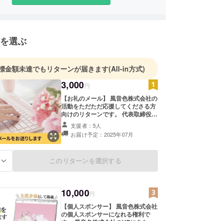
の月日をかけて周波数音楽と自然の恵みを取り入れ
康美プログラムを完成させました。
みたいけん）―美と健康と心の平穏―をつくる究極
を選ぶ
を体験いただけるヴィラも2025年3月、神の島 壱
ープン予定。
後まで好きなことを好きと言える人生、生涯現役で
標金額未達でもリターンが届きます
(All-in方式)
る日々を送っていただけますよう皆様の人生の扉を
3,000
伝いができましたら幸いです。
円
【お礼のメール】 風音色株式会社の
活動をただただ応援してくださる方
向けのリターンです。 代表取締役の
宮崎都よりお礼のメールをお送りさ
支援者：5人
せていただきます。 上乗せ支援大歓
お届け予定：2025年07月
迎です。
このリターンを選択する
る
10,000
円
【個人スポンサー】 風音色株式会社
の個人スポンサーになれる権利で