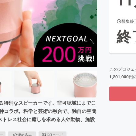
募集終
CAMPFIRE for Social Good
CAMPFIRE Creation
終
CAMPFIREふるさと納税
machi-ya
コミュニティ
このプロジェ
1,201,000
円
できる特別なスピーカーです。非可聴域にまでこ
ーが神コラボ。科学と芸術の融合で、独自の空間
ストレス社会に癒しを求める人や動物、施設
ピー
埋め込み
QRコード