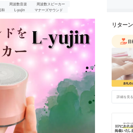
周波数音楽
周波数スピーカー
は約30年
技術で繊細に編集しております。更に今回は
緩和
L-yujin
マナーズサウンド
た真の健
を取り除くマナーズ周波数をプラス。本来の
心躰健（
張を和らげ、精神的にリラックスした状態へ
リターン
の癒し空間
とで、"究極の癒し空間"をご提供できる音楽
岐島にオ
人生の最
ている方に少しでも多く届きますように。ど
目
笑顔溢れ
お願い申し上げます！
開くお手
詳細を見