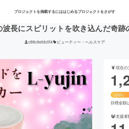
プロジェクトを掲載するには
はじめる
プロジェクトをさがす
の波長にスピリットを吹き込んだ奇跡
c88c9efdc0f4
ビューティー・ヘルスケア
注目のリターン
注目の新着プロジェクト
募集終了が近いプロジェクト
も
現在の
音楽
舞台・パフォーマンス
1,
ゲーム・サービス開発
フード・飲食店
120%
書籍・雑誌出版
アニメ・漫画
目標金額は1
支援者
チャレンジ
ビューティー・ヘルスケ
11