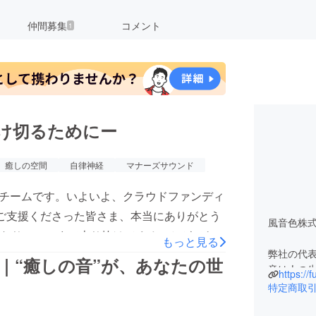
仲間募集
コメント
1
け切るためにー
癒しの空間
自律神経
マナーズサウンド
クトチームです。いよいよ、クラウドファンディ
ご支援くださった皆さま、本当にありがとう
風音色株
なり、ここまで走り抜けてくることができま
もっと見る
弊社の代
大はじめ様々な機関で科学的に評価されてお
｜“癒しの音”が、あなたの世
音は人の
特に不眠症に苦しむ経営者からのオーダーも
https://f
た。
特定商取
す。背骨の痛みが消えた、つわりが軽減し
その音を
の感謝の声が届いてます。唯一無二の彼しか
本来の自