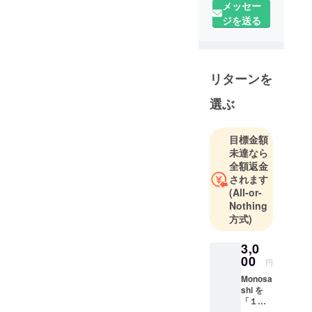
体験に向き
メッセー
合うのは得
ジを送る
意です
楽しいもの
リターンを
があったら
教えてくだ
選ぶ
さい
目標金額
未達なら
全額返金
されます
(All-or-
Nothing
方式)
3,0
00
円
Monosa
shi を
「１０