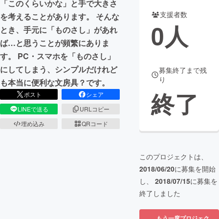
「このくらいかな」と手で大きさ
支援者数
を考えることがあります。 そんな
まちづくり・地域活性化
0
人
とき、手元に「ものさし」があれ
ば…と思うことが頻繁にありま
CAMPFIRE for Social Good
CAMPFIRE Creation
す。 PC・スマホを「ものさし」
CAMPFIREふるさと納税
machi-ya
コミュニティ
にしてしまう、シンプルだけれど
募集終了まで残
り
も本当に便利な文房具？です。
終了
ポスト
シェア
LINEで送る
URLコピー
埋め込み
QRコード
このプロジェクトは、
2018/06/20
に募集を開始
し、
2018/07/15
に募集を
終了しました
もう一度プロジェク