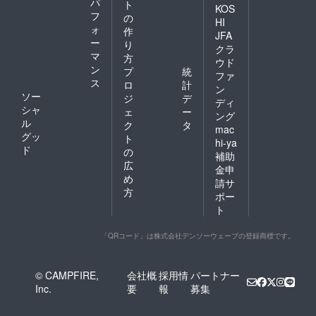
パ
ト
KOS
フ
の
HI
ォ
作
JFA
ー
り
クラ
マ
方
ウド
ン
プ
統
ファ
ス
ロ
計
ン
ソー
ジ
デ
ディ
シャ
ェ
ー
ング
ル
ク
タ
mac
グッ
ト
hi-ya
ド
の
補助
広
金申
め
請サ
方
ポー
ト
「QRコード」は株式会社デンソーウェーブの登録商標です。
© CAMPFIRE,
会社概
採用情
パートナー
Inc.
要
報
募集