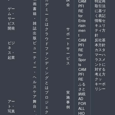
特定商
CAM
画
デ
会
取引法
PFI
ゲー
書
ミ
に基づ
RE
ム・
籍
ー
く表記
for
サー
・
と
情報セ
Ente
ビス
雑
は
キュリ
rtain
開発
誌
ク
サ
ティ方
men
出
ラ
ポ
針
t
版
ウ
ー
反社基
CAM
ビジ
ビ
ド
ト
本方針
PFI
ネ
ュ
フ
サ
カスタ
RE
ス・
ー
ァ
ー
マーハ
for
起業
テ
ン
ビ
ラスメ
Spor
ィ
デ
ス
ントに
ts
ー
ィ
対する
CAM
・
ン
考え方
PFI
ヘ
グ
クッ
RE
ル
と
キーポ
ふる
ス
は
リシー
さと
ケ
プ
実
納税
ア
ロ
施
AD
アー
舞
ジ
事
FOR
ト・
台
ェ
例
ALL
写真
・
ク
HIO