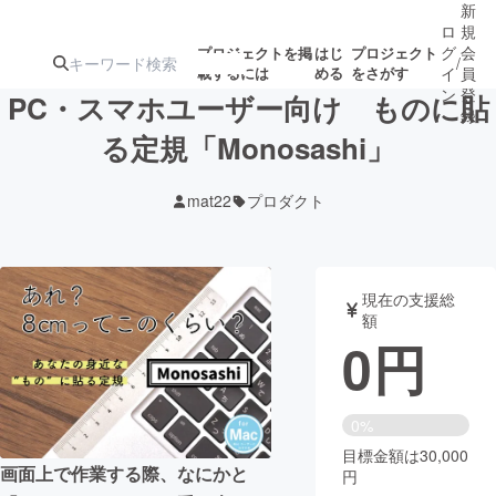
新
ロ
規
グ
会
プロジェクトを掲
はじ
プロジェクト
/
載するには
める
をさがす
イ
員
ン
登
PC・スマホユーザー向け ものに貼
録
る定規「Monosashi」
人気のプロ
注目のリ
注目の新着プロ
募集終了が近いプ
もうすぐ公開
mat22
プロダクト
ジェクト
ターン
ジェクト
ロジェクト
されます
アート・写真
音楽
現在の支援総
額
0
円
テクノロジー・ガジェット
ゲーム・サ
映像・映画
書籍・雑誌
0%
目標金額は30,000
画面上で作業する際、なにかと
円
ビジネス・起業
チャレンジ