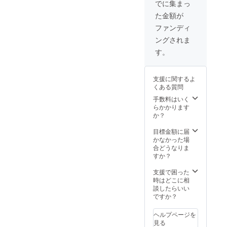
でに集まっ
た金額が
ファンディ
ングされま
す。
支援に関するよ
くある質問
手数料はいく
らかかります
か？
目標金額に届
かなかった場
合どうなりま
すか？
支援で困った
時はどこに相
談したらいい
ですか？
ヘルプページを
見る