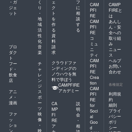
・ガ
く
ェ
フ
CAM
CAMP
ジェ
り
ク
に
PFI
FIREと
ット
・
ト
相
RE
は
地
を
談
CAM
あんし
域
作
す
PFI
ん・安
活
る
る
RE
全への
性
資
コ
取り組
化
料
ミュ
み
プロ
音
請
ニ
ニュー
ダク
楽
求
ティ
ス
ト
CAM
ヘルプ
クラウドファ
フー
チ
PFI
お問い
ンディングの
ド・
ャ
RE
合わせ
ノウハウを無
飲食
レ
Crea
料で学ぼう
店
ン
tion
各種規定
CAMPFIRE
ジ
CAM
アカデミー
アニ
ス
利用規
PFI
メ・
ポ
約
RE
漫画
ー
CA
説
細則
for
ツ
MP
明
プライ
Soci
ファ
映
FI
会
バシー
al
ッ
像
RE
・
ポリ
Goo
ショ
・
ア
相
シー
d
ン
映
カ
談