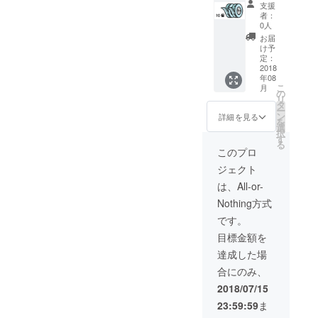
個」お
支援
送りし
者：
ます
0人
お届
け予
定：
2018
年08
こ
月
の
リ
タ
ー
ン
詳細を見る
を
選
択
す
る
このプロ
ジェクト
は、All-or-
Nothing方式
です。
目標金額を
達成した場
合にのみ、
2018/07/15
23:59:59
ま